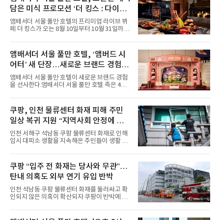
특히 화사한 파스텔 톤의 비치웨어부터 청량한
담은 미식 프로모션 ‘더 킹스 : 다이닝
마린룩, 햇살 아래 반짝이는 물결을 연상시키는
프리빌리지즈’ 선봬
스커트, 강렬한 붉은 계열의 스타일링까지 각기
앰배서더 서울 풀만 호텔의 프리미엄 라이브 뷔
다른 매력을 선보였다. 브브걸은 다채로운 여름
페 더 킹스가 오는 8월 10일부터 10월 31일까지
패션을 완벽하게 소화하며 보
특별 프로모션 ‘더 킹스 : 다이닝 프리빌리지
즈’를 선보인다.앰배서더 서울 풀만 호텔 측은
“요일마다 다른 즐거움과 한층 깊어진 미식의 여
앰배서더 서울 풀만 호텔, ‘앰버드 시
유를 경험할 수 있도록 기획했다”고 밝혔다.먼저
어터’ 새 단장…새로운 브랜드 경험 선
월요일과 화요일에는 한 주의 문을 여는 여유로
운 식사를 테마로 다양한 혜택이 마련된다. 런치
사
앰배서더 서울 풀만 호텔이 새로운 브랜드 경험
이용 시 성인 5인 이상 사전 예약 고객에게 성인
을 선사한다.앰배서더 서울 풀만 호텔 측은 4일
1인 무료 혜택을 제공하며, 디너 이용 시에는 성
“호텔 공식 마스코트 앰버드(Ambird)의 새로운
인 2인 이상 사전 예약 고객에게 소인 1인 무료
이야기를 담은 인형 극장 콘셉트의 공간 ‘앰버드
혜택을 제공한다.수요일 런치에는 사전 예약한
시어터(Ambird Theater)’를 새롭게 선보인
쿠팡, 인천 물류센터 화재 피해 주민
유료 회원 고객을 대상으로 5% 추가 할인 또는
다”고 밝혔다.앰배서더 서울 풀만 호텔은 로비
바우처 1매 추가
일상 복귀 지원 “지역사회 안정에 총
한편에 마련된 앰버드 존을 통해 앰버드의 세계
관을 소개해왔다. 앰버드 존은 앰버드가 우주여
력”
인천 서해구 석남동 쿠팡 물류센터 화재로 인해
행 중 수집한 다양한 굿즈를 전시한 '앰버드 플래
임시 대피소 생활을 지속해온 주민들이 생활 터
닛(Ambird Planet)과 계절별 플라워 연출로 사
전으로 돌아갈 수 있는 계기가 마련됐다. 쿠팡풀
랑받아온 ‘앰버드 가든(Ambird Garden)’으로
필먼트서비스(CFS)가 지난 28일부터 화재 피해
구성되어 있다.새 단장한 앰버드 시어터는 오페
주민을 대상으로 전문 출장 청소서비스 지원에
쿠팡 “입주 전 화재는 당사와 무관”…
라 극장을 모티브로 한 데코레이션으로 구성됐
나섬으로써 본격적인 지역사회 복구 작업이 시
다. 무대 공간 및 티켓 박스
탄내 의혹도 외부 연기 유입 반박
작된 것이다.대피소 주민 중심 청소 접수, 첫날
부터 2가구 지원 완료CFS는 신현초등학교, 신
인천 석남동 쿠팡 물류센터 화재를 둘러싸고 확
현북초등학교, 신현여자중학교 등 인천 서해구
인되지 않은 의혹이 확산되자 쿠팡이 반박에 나
관내 임시 대피소 3곳에서 체류해온 화재 피해
섰다. 화재 전 센터 내부에서 탄내가 났다는 주장
주민들을 대상으로 출장 청소업체 요청 접수를
에 대해서는 외부 화재 연기 유입이라고 설명했
시작했다. 현장에서 극심한 피해를 입은 지역 주
고, 2023년 같은 물류센터에서 발생한 화재에