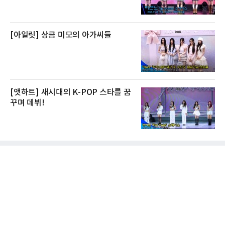
[아일릿] 상큼 미모의 아가씨들
[앳하트] 새시대의 K-POP 스타를 꿈
꾸며 데뷔!