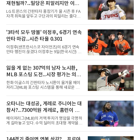
재현될까?...밀당은 피말리지만 이적
가능성은 낮아
LG 트윈스의 간판타자 홍창기가 올 시즌 후 FA
자격 취득을 앞두고 구단과의 피말리는 줄다리
기를 예고하고 있다. 과거 팀의 핵심 자원이었던
김현수가 FA 시장에서 이적했던 충격적인 선례
가 소환되면서 벌써부터 팬들의 이목이 집중되
'3타석 모두 땅볼' 이정후, 6경기 연속
는 양상이다.다만 이번 협상은 과거 김현수 케이
안타 마감...시즌 타율 0.301
스와는 판이하게 다른 환경 속에서 전개될 것으
로 보인다. 선수 측과 구단 간의 시각 차이가 팽
이정후(샌프란시스코 자이언츠)의 6경기 연속
팽히 맞서며 내부 협상 과정은 극심한 진통을 겪
안타 행진이 끊겼다.이정후는 9일(한국시간) 미
을 가능성이 크지만, 시장 외부에서 불어오는 변
국 샌프란시스코 오라클 파크에서 열린 MLB 디
수는 제한적일 것이라는 분석이 지배적이다.홍
트로이트 타이거스와의 홈경기에 2번 타자 우익
창기는 지난 2025년 불의의 무릎 부상으로 전력
수로 출전해 3타수 무안타에 그쳤다. 시즌 타율
잃을 게 없는 307억의 남자 노시환,
에서 이탈하는 아픔을 겪었고, 이어진 2026시즌
은 0.301로 하락했다. 1회와 4회 유격수 땅볼, 7
초중반에도 실전 감각 회복
MLB 포스팅 도전...시장 평가는 의외
회 2루수 땅볼로 물러났고 9회초 대수비와 교체
됐다.샌프란시스코는 팀 전체가 2안타에 묶인
일 수 있어
한화 이글스의 간판타자 노시환이 올겨울 메이
데다 7회 6실점이 겹쳐 0-8로 졌다.샌디에이고
저리그(MLB) 포스팅 시스템을 통해 새로운 도전
파드리스 송성문은 휴스턴 애스트로스와의 홈경
에 나선다.노시환은 11년 총액 307억 원이라는
기에 결장했다. 샌디에이고는 3-2로 이겼다.
KBO리그 사상 초유의 비FA 다년 계약을 체결하
면서 동시에 해외 진출 가능성을 열어두는 조항
오타니는 대성공, 게레로 주니어는 대
을 포함했다. 국내에서 이미 최고 수준의 대우와
참사?...7300억원 게레로, 홈런이 충
확실한 입지를 확보한 만큼, 이번 메이저리그 도
전은 생존을 건 승부수가 아니다.오히려 잃을 것
격적인 6개, 야후 스포츠 "올해 트레
메이저리그(MLB)의 거액 투자가 명암을 극명하
이 없는 도전에 가깝다. 노시환은 이미 KBO리그
이드했어야" 질타
게 갈라놓고 있다. 수억 달러의 초대형 계약을 안
에서 연평균 약 28억 원에 달하는 대형 계약과
고 출발한 슈퍼스타들의 성적이 팀의 희로애락
한화의 프랜차이즈 스타라는 지위를 얻었다. 만
을 결정짓는 가운데, LA 다저스의 오타니 쇼헤
약 MLB 구단들의 평가가 기대에 미치지 못하더
이가 완벽한 대성공 신화를 써 내려가는 것과 달
144경기 줄이면 연봉 삭감?…프로야
라도 돌아올 곳이 확실하다.그렇다고 포스팅 도