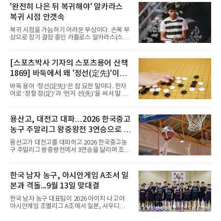
3차전에서 이탈리아를 3-1(25-14 25-19 13-25
'완전히 나은 뒤 복귀해야' 알카라스
25-20)로 꺾었다. 푸에르토리코, 대만에 이은 3
복귀 시점 안갯속
연승으로 승점 9를 쌓아 조 1위에 올랐다. 24개
팀이 6개 팀씩 4개 조로 나뉘어 조별리그를 치르
복귀 시점을 가늠하기 어려운 부상이다. 손목 부
며 각 조 상위 4개 팀이 16강에 진출한다.지난해
상으로 장기 결장 중인 카를로스 알카라스(스페
U-16 아시아선수권 우승으로 처음 이 대회에 나
인)가 올해 마지막 메이저 US오픈에 나설 수 있
선 대표팀은 3경기 연속 한 세트만 내줬다. 이날
을지 관심이 쏠린다.얀니크 신네르(이탈리아)와
도 1, 2세트를 잡은 뒤 3세트를 내줬으나 4세트
정상을 다투던 알카라스는 지난 4월 바르셀로나
[스포츠박사 기자의 스포츠용어 산책
종반 점수 차를 벌려 승점 3을 챙겼다.블로킹은
오픈 이후 넉 달째 남자프로테니스(ATP) 투어 경
7-16으로 밀렸지만 한국보다
1869] 바둑에서 왜 '정선(定先)'이라
기에 나서지 못하고 있다. 9일 영국 BBC 등에 따
르면 그는 손목 힘줄을 감싸는 활막에 염증이 생
말할까
바둑 용어 ‘정선(定先)’은 참 묘한 말이다. 한자
기는 건초염을 앓고 있다.이 부상이 까다로운 이
어로 ‘정할 정(定)’과 ‘먼저 선(先)’을 써서 말 그
유가 있다. 반복적으로 라켓을 쥐고 휘두르는 동
대로 풀면 ‘먼저 두는 것을 정한다’는 뜻이다. 흑
작 탓에 테니스 선수에게 흔한 부상이지만, 가벼
이 먼저 두되 백에게 덤을 주지 않는 방식이다.
우면 몇 주 안에 낫는 반면 심하면 수술과 함께
요즘 프로기사들의 대국은 대부분 ‘호선(互
용산고, 대전고 대파…2026 한국중고
최장 1년의 회복이 필요하다. 알카라스는 수술
先)’으로 치러지고, 백에게 6집 반 또는 7집 반의
은 받지 않았다. 라켓
농구 주말리그 왕중왕전 3연승으로 조
덤을 주는 것이 일반적이다. (본 코너 1868회 ‘바
둑에서 왜 ‘호선(互先)’이라 말할까‘ 참조) 반면
1위 16강 진출
용산고가 대전고를 대파하고 2026 한국중고농
정선에서는 흑이 먼저 두는 대신 덤이 없다. 한국
구 주말리그 왕중왕전에서 3연승을 달리며 조 1
기원 역시 기력 차이를 표시하는 기준에서 정선
위로 16강에 진출했다.용산고는 8일 전남 해남
을 하나의 기준으로 삼고 있다.과거 일본 바둑의
우슬체육관에서 열린 대회 남고부 B조 예선 3차
치수제에서는 실력 차이에 따라 정선(定先), 선
전에서 대전고를 상대로 주전 선수들의 고른 활
한국 남자 농구, 아시안게임 A조서 일
상선(先相先), 선이선(先二先) 등 여러 단계가
약을 앞세워 108-33으로 대승을 거뒀다.용산고
본과 격돌...9월 13일 맞대결
는 배대범이 22점, 김민기가 19점, 이승민이 13
점을 올리며 공격을 이끌었다. 경기 초반부터 주
한국 남자 농구 대표팀이 2026 아이치·나고야
도권을 잡은 용산고는 일찌감치 승기를 굳히며
아시안게임 조별리그 A조에서 일본, 사우디아라
대전고에 큰 점수 차 승리를 거뒀다.이로써 용산
비아, 인도네시아와 경쟁한다.대회 조직위원회
고는 예선 3경기를 모두 승리하며 B조 1위로 16