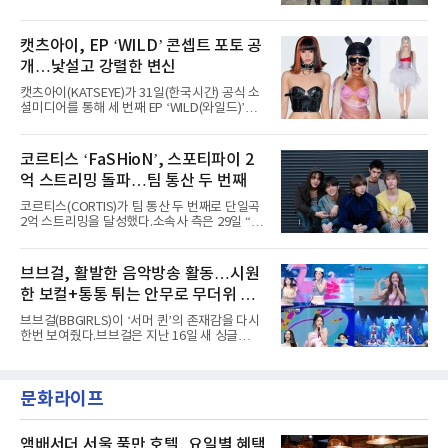
팀의 아티스트와 40만 명 이상의 관객이 운집하
'AxMxP'를 발매하며 가요계에 정식 출격한
는 북미 최대 규모의 페스티벌이다.올해 ‘롤라팔
AxMxP는 데뷔 전부터 버스킹과 각종 페스티벌,
루자 시카고’에는 에스파 외에도 제니, 아이들,
공연 무대에 오르며 실전 경험을 쌓아왔다.이들
캣츠아이, EP ‘WILD’ 콘셉트 포토 공
코르티스 등 K팝 스타들이 출연진 명단에 이름
은 소속사 패밀리 콘서트를 비롯해 '뷰티풀 민트
을 올렸다.이날 에스파는
개…낯설고 강렬한 변신
라이프 2025', '2025 부산국제록페스티벌' 등 대
형 무대에 잇달아 출연해 당찬 에너지와 풋풋한
캣츠아이(KATSEYE)가 31일(한국시간) 공식 소
매력으로 음악팬들의 눈도장을 찍었다.이후
셜미디어를 통해 세 번째 EP ‘WILD(와일드)’의
AxMxP는 '카운트다운 판타지 2025-2026',
콘셉트 포토와 트랙리스트를 공개했다.‘Wild
'PEAKBOX 2025 vol.2 : 사랑·청춘·행복', '2025
heart(와일드 하트)’라는 제목이 붙은 콘셉트 포
Someday Christmas - 부산' 등 무대를 통해 안
토에는 멤버들의 본능적이고 야성적인 면모가
코르티스 ‘FaSHioN’, 스포티파이 2
정적인 실력을 입증했고, 올해 '2026 어썸뮤직
강렬하게 담겼다. 짙은 아이섀도와 푸른빛·금빛·
페스티벌', '뷰티풀 민트 라이프 2026', '2026
억 스트리밍 돌파…팀 통산 두 번째
붉은빛의 컬러 렌즈가 비현실적인 분위기를 자
아내고, 여러 원색이 불규칙하게 뒤섞인 멀티컬
코르티스(CORTIS)가 팀 통산 두 번째로 단일곡
러 헤어와 과감한 블루·블랙 립 메이크업이 낯설
2억 스트리밍을 달성했다.소속사 측은 29일 “코
고도 매혹적인 비주얼을 완성했다.스타일링 역
르티스의 데뷔 앨범 수록곡 ‘FaSHioN’이 글로
시 파격적이다. 스터드와 망사, 코르셋, 풍성한
벌 오디오·음원 스트리밍 플랫폼 스포티파이에
레이스 등 언뜻 어울리지 않을 듯한 소재와 실루
서 27일 자로 누적 재생 수 2억 회를 돌파했
브브걸, 활발한 음악방송 활동…시원
엣을 거침없이 결합했다. 멤버들은 각기 다른 개
다”고 밝혔다.곡이 발표된 지 약 10개월 만이다.
성을 살린 스타일링을 선
한 보컬+통통 튀는 안무로 무더위 사
팀의 첫 번째 2억 스트리밍 곡은 동일 음반에 수
록된 ‘GO!’다. 이 노래는 공개 약 9개월 만인 지
냥
브브걸(BBGIRLS)이 ‘서머 퀸’의 존재감을 다시
난달 26일 자에 2억 고지를 밟았다. 이는 최근 5
한번 보여줬다.브브걸은 지난 16일 새 싱글
년 내 데뷔한 보이그룹의 곡 중 최단기 2억 달성
'BODY WAVE'(바디 웨이브)를 발매하고 각종 음
이며 ‘FaSHioN’이 그 다음이다.코르티스는 평
악방송에 출연했다.브브걸은 컴백 이후 Mnet
소 관심이 많은 ‘패션’을 소재로 곡을 공동 창작
'엠카운트다운'을 시작으로 KBS2 '뮤직뱅크',
했다. “내 티, 5 bucks 바지는, 만원” 등 멤버들
문화라이프
MBC '쇼! 음악중심', SBS '인기가요' 등 주요 음
의 라이프 스타일
악방송 무대에 올라 화려한 퍼포먼스를 펼쳤다.
시원한 에너지와 안정적인 라이브, 통통 튀는 매
력을 앞세워 매 무대 색다른 볼거리를 선사했다.
앰배서더 서울 풀만 호텔, 요일별 혜택