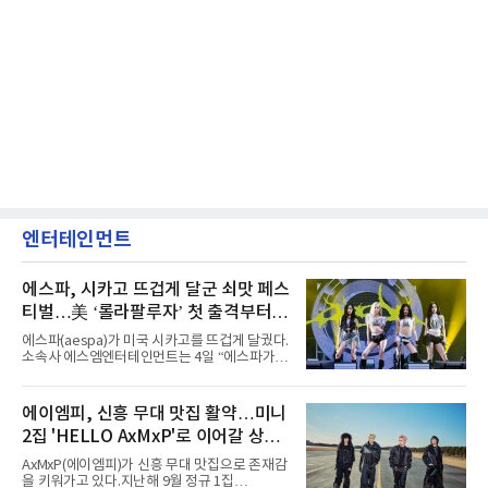
엔터테인먼트
에스파, 시카고 뜨겁게 달군 쇠맛 페스
티벌…美 ‘롤라팔루자’ 첫 출격부터
증명한 존재감
에스파(aespa)가 미국 시카고를 뜨겁게 달궜다.
소속사 에스엠엔터테인먼트는 4일 “에스파가
지난 2일(현지 시간) 미국 시카고 그랜트 파크에
서 열린 ‘롤라팔루자 시카고’(Lollapalooza
Chicago)의 알리안츠 스테이지에 올랐다”며
에이엠피, 신흥 무대 맛집 활약…미니
“총 14곡으로 구성된 세트리스트를 선사, 데뷔 7
2집 'HELLO AxMxP'로 이어갈 상승
년 차다운 노련한 무대 매너와 파워풀한 에너지
로 현장의 분위기를 압도했다”고 밝혔다.1991
세
AxMxP(에이엠피)가 신흥 무대 맛집으로 존재감
년 시작된 ‘롤라팔루자’는 8개 스테이지, 170여
을 키워가고 있다.지난해 9월 정규 1집