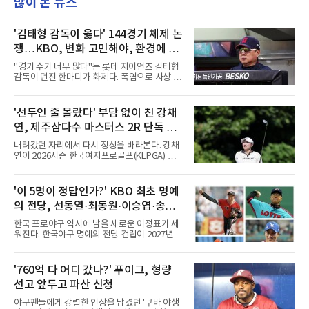
많이 본 뉴스
'김태형 감독이 옳다' 144경기 체제 논
쟁…KBO, 변화 고민해야, 환경에 맞
는 경기 수가 바람직
"경기 수가 너무 많다"는 롯데 자이언츠 김태형
감독이 던진 한마디가 화제다. 폭염으로 사상 초
유의 이틀 연속 전 경기 취소가 결정된 날, 김 감
독은 단순히 더위를 이야기하지 않았다. 우천,
폭염, 부상 등 변수가 늘어나는 현실에서 현재
'선두인 줄 몰랐다' 부담 없이 친 강채
팀당 144경기 체제가 과연 지속 가능한지 질문
연, 제주삼다수 마스터스 2R 단독 선
을 던졌다.물론 144경기가 세계적으로 특별히
많은 숫자는 아니다. 메이저리그는 팀당 162경
두
내려갔던 자리에서 다시 정상을 바라본다. 강채
기, 일본프로야구도 143~144경기를 치른다. 숫
연이 2026시즌 한국여자프로골프(KLPGA) 투어
자만 놓고 보면 KBO가 유난히 혹사 구조라고 말
하반기 첫 대회 제주삼다수 마스터스(총상금 10
하기 어렵다.하지만 중요한 것은 숫자가 아니라
억 원, 우승상금 1억8000만 원) 2라운드에서 단
환경이다. 한국의 여름은 달라지고 있다. 과거와
독 선두로 도약했다.강채연은 7일 제주도 서귀
'이 5명이 정답인가?' KBO 최초 명예
비교하기 어려울 정도로 폭염이 길어지고 강해
포의 테디밸리 골프앤리조트(파72)에서 열린 2
지고 있다. 여기에 장마, 이
의 전당, 선동열·최동원·이승엽·송진
라운드에서 버디 5개와 보기 1개를 묶어 4언더
파 68타를 쳤다. 중간합계 9언더파 135타로 전
우·김응용을 둘러싼 논쟁
한국 프로야구 역사에 남을 새로운 이정표가 세
날 공동 4위에서 선두로 올라섰다. 공동 2위 그
워진다. 한국야구 명예의 전당 건립이 2027년으
룹(8언더파 136타)과는 한 타 차다.이 대회는 그
로 다가오면서 이제 야구계의 관심은 하나의 질
에게 특별하다. 2023년 정규투어에 데뷔한 강채
문으로 향하고 있다. "누가 한국 야구 최초의 명
연은 2024년 8월 이 대회에서 공동 2위로 주목
예의 전당 헌액자가 될 것인가?"현재 가장 많이
'760억 다 어디 갔나?' 푸이그, 형량
받았으나, 지난해 상금순위 75위에 그쳐 시드순
거론되는 후보군은 선동열, 최동원, 이승엽, 송
위전으로 밀렸고 본선에서도 78위에
선고 앞두고 파산 신청
진우, 그리고 김응용 감독이다. 한국 야구의 시
대별 상징성과 업적을 고려하면 충분히 설득력
야구팬들에게 강렬한 인상을 남겼던 '쿠바 야생
있는 이름들이다.선동열은 한국 야구가 배출한