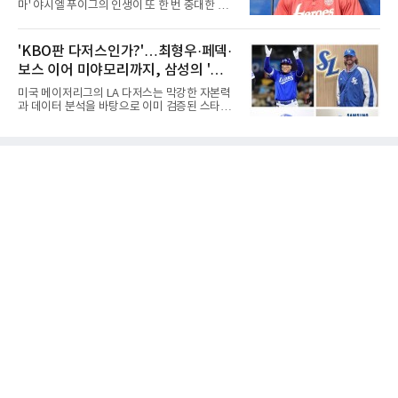
마' 야시엘 푸이그의 인생이 또 한 번 중대한 갈
최고의 투수로 평가받는다. 해태 시절 통산 146
림길에 섰다. 메이저리그와 한국 프로야구에서
승과 평균자책점 1.20이라는 압도적인 기록을
거액을 벌었던 푸이그가 연방 사건 선고를 앞두
남겼고, 1980년대 후반 리그를 지배했다. 일본
고 파산보호를 신청했다.푸이그는 최근 미국 플
'KBO판 다저스인가?'…최형우·페덱·
프로야구에서도 성공하며 한국 선수의 해외 진
로리다 파산 법원에 챕터11 파산보호 신청을 냈
출 가능성을 보여준 상징적인 존
보스 이어 미야모리까지, 삼성의 '스펙
다. 챕터11은 기업이나 개인이 채권자들과 협의
를 통해 재정 구조를 재편할 수 있도록 돕는 제도
만렙' 승부수
미국 메이저리그의 LA 다저스는 막강한 자본력
다.미 매체들에 따르면 푸이그의 자산 규모는
과 데이터 분석을 바탕으로 이미 검증된 스타들
1000만~5000만 달러(약 146억~730억 원), 부
을 영입하는 대표적인 팀이다. 오타니 쇼헤이를
채는 100만~1000만 달러(약 14억~146억 원) 수
비롯해 메이저리그 정상급 선수들을 품으며 매
준으로 신고됐다. 다만 법원은 채권자 목록과 자
시즌 우승 후보로 평가받는 다저스의 행보는 늘
산 내역 등 일부 필수 자료가 빠졌다며 서류 미비
야구계의 관심을 끌었다. 가능성에 투자하기보
를 지적했다.관심이 쏠리는 이
다, 이미 무대에서 증명한 선수들을 통해 당장의
경쟁력을 끌어올린다는 점이다.최근 한국 프로
야구에서도 비슷한 방향성을 보여주는 팀이 있
다. 바로 삼성 라이온즈다. 삼성은 오프시즌 최형
우를 다시 품었다. 이는 단순한 베테랑 영입이 아
니라, 승부처에서 힘을 발휘할 수 있는 검증된
리더를 선택한 것이다.외국인 대체 투수 구성도
마찬가지다. 메이저리그