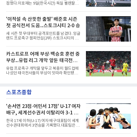
종전 자국 기록은 18경기였다.2년마다 열리는
점했다.이호재는 9일(한국시간) 독일 뵐렌팔토
현대컵은 '동남아의 월드컵'으로 불리며, 스즈키
어 경기장에서 열린 홀슈타인 킬과의 2026-
컵·미쓰비시컵을 거쳐 30주년을 맞아 타이틀 스
2027시즌 2.분데스리가(2부) 개막전에서 0-2로
폰서가 바뀌었다. 2024년 우승팀 베트남은 2연
뒤진 후반 추격골을 넣었다. 후반 15분 핀 라켄
'이적설 속 산뜻한 출발' 배준호 시즌
패와 통산 4번째 우승을 노린다.준결승 상대 말
마허와 교체 투입된 그는 후반 31분 페널티지역
레이시아는 8일 필리핀을 1-0
첫 공식전서 도움...스토크시티 2-0 승
오른쪽에서 카이 클레피시의 패스를 받아 오른
발 슈팅으로 마무리했다.다름슈타트는 후반 41
새 시즌 첫 무대부터 공격포인트를 남겼다. 잉글
분 알렉산다르 부코티치의 동점골로 승점 1을
랜드 프로축구 챔피언십(2부) 스토크시티의 배
챙겼다. 홀슈타인 킬은 전반 8분 기예르모 발지,
준호가 시즌 첫 공식전에서 도움을 올렸다.배준
전반 42분 필 하레스의 골로 앞섰으나 2-2 무승
호는 9일(한국시간) 영국 스토크온트렌트의 베
부에 그쳤다.2000년생 이호재는 191㎝ 신장을
트365 스타디움에서 열린 올덤 애슬레틱(4부)과
카스트로프 어깨 부상·백승호 훈련 중
활용한 제공권과 문전 슈팅이 강점인 정통 스트
의 2026-2027시즌 잉글랜드 풋볼리그컵(EFL
라이커로, K리그1 포항 스틸러스에서
부상...유럽 리그 개막 앞둔 태극전사
컵) 1라운드에서 팀의 2-0 승리에 쐐기를 박는
골을 도왔다.투입 직후 결정적인 장면을 만들었
악재
유럽 프로축구 개막을 앞두고 북중미 월드컵에
다. 1-0으로 앞서던 후반 21분 그라운드를 밟은
나섰던 태극전사들의 부상이 잇따라 확인됐다.
그는 후반 37분 상대 수비 라인 사이를 찌르는
독일 분데스리가 보루시아 묀헨글라트바흐는 8
전진 패스를 건넸고, 이를 받은 로베르트 보제니
일(한국시간) 옌스 카스트로프가 6일 아마추어
크가 단독 드리블 끝에 오른발 슈팅으로 골망을
팀 로타흐-에게른과의 친선경기에서 어깨를 다
흔들었다.시점도 좋았다. 프랑스 올랭피크 리옹
스포츠종합
쳐 당분간 출전이 어렵다고 밝혔다. 그는 후반 교
이적설이 도는 배준호는 시즌 첫
체 투입돼 두 골을 넣었으나 후반 22분 부상으로
물러났다.독일인 아버지와 한국인 어머니 사이
에서 태어난 카스트로프는 측면 미드필더와 측
'손서연 23점·어민서 17점' U-17 여자
면 수비가 가능한 자원으로, 월드컵 남아프리카
배구, 세계선수권서 이탈리아 3-1 완
공화국과의 조별리그 3차전에 출전했다. 해외
파...조별리그 3연승
출생 혼혈 선수의 한국 남자 대표팀 월드컵 출전
한국 17세 이하(U-17) 여자 배구대표팀이 세계
은 그가 처음이다. 묀헨글라트바흐는 23일 DFB
선수권대회에서 3연승을 기록했다.대표팀은 9
포칼 1라운드, 29일 라이프치히
일(한국시간) 칠레 로스안데스에서 열린 2026
FIVB U-17 여자 세계선수권대회 조별리그 D조