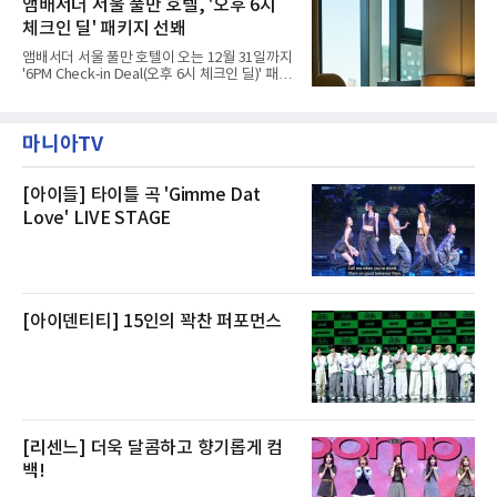
앰배서더 서울 풀만 호텔, '오후 6시
민들의 호응 속에 CFS는 즉시 행동에 나섰다. 지
대해서도 쿠팡 입주 전 공사 과정에서 벌어진 일
난 28일 오후 전문 청소업체와
체크인 딜' 패키지 선봬
이라며 선을 그었다.쿠팡은 21일 인천 물류센터
내부에서 불이 타는 냄새가 났다는 의혹과 관련
앰배서더 서울 풀만 호텔이 오는 12월 31일까지
해 “사실무근”이라는 입장을 밝혔다.회사 측은
'6PM Check-in Deal(오후 6시 체크인 딜)' 패키
“인근에서 지난 15일 다른 회사에서 발생한 대
지를 선보인다.이번 패키지는 오후 6시 체크인
형 화재 연기가 인입돼 즉시 방재팀이 조사한 결
으로 여유로운 저녁 시간부터 호텔 스테이를 시
과 일산화탄소가 미검출됐고, 내부 문제가 아닌
작할 수 있도록 준비됐다.앰배서더 서울 풀만 호
것으로 확인됐다”고 설명했다.이어 “정확한 화
마니아TV
텔 측은 “퇴근 후 또는 주말 도심 속에서 짧지만
재 원인은 추후 조사될
온전한 휴식을 원하는 고객들에게 특별한 경험
을 제공한다”고 밝혔다.패키지는 디럭스와 이그
제큐티브 두 가지 타입으로 구성된다. 디럭스 패
[아이들] 타이틀 곡 'Gimme Dat
키지는 객실 1박(룸 온리)으로 심플한 호캉스를
Love' LIVE STAGE
즐길 수 있으며, 이그제큐티브 패키지는 객실 1
박과 함께 클럽 앰배서더 라운지 2인 이용, 웰니
스 센터 사우나 2인 이용 혜택이 포함된다.특히
클럽 앰배서더 라운지
[아이덴티티] 15인의 꽉찬 퍼포먼스
[리센느] 더욱 달콤하고 향기롭게 컴
백!