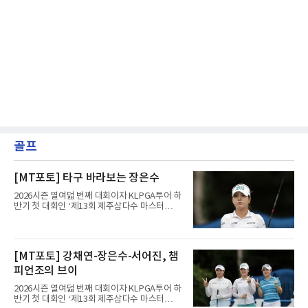
골프
[MT포토] 타구 바라보는 장은수
2026시즌 열여덟 번째 대회이자 KLPGA투어 하
반기 첫 대회인 ‘제13회 제주삼다수 마스터
스’(총상금 10억 원, 우승상금 1억 8천만 원)가
제주도 서귀포시에 위치한 테디밸리 골프앤리조
트(파72/6,767야드)에서 열리고 있다.9일 현재
최종라운드 경기가 펼쳐지고 있다.장은수가 1번
[MT포토] 강채연-장은수-서어진, 챔
홀에서 경기하고 있다.
피언조의 브이
2026시즌 열여덟 번째 대회이자 KLPGA투어 하
반기 첫 대회인 ‘제13회 제주삼다수 마스터