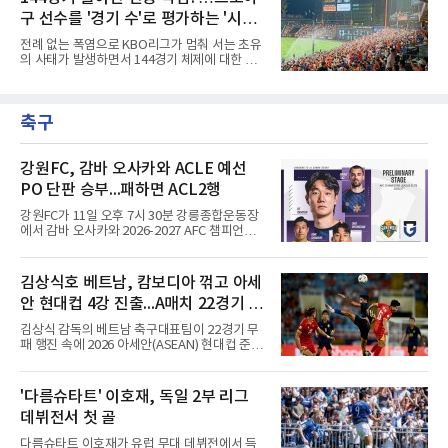
리 토론토 블루제이스의 블라디미르 게레로 주
전의 의미가 작아지는 것은 아
구 선수를 '경기 수'로 평가하는 '시대
니어는 대참사 수준의 부진에 허덕이고 있다.토
론토는 2025년 4월 게레로 주니어와 계약 기간
착오'
전례 없는 폭염으로 KBO리그가 멈춰 서는 초유
14년, 총액 5억 달러(당시 7300억원)라는 메이
의 사태가 발생하면서 144경기 체제에 대한 근
저리그 역사상 손꼽히는 초대형 연장 계약을 체
본적인 고민이 필요하다는 목소리가 커지고 있
결했다. 토론토는 2021년의 경이로운 폭발력과
다.선수들의 건강과 경기력, 그리고 리그의 지속
2024년의 반등, 그리고 직전 시즌 포스트시즌에
가능성을 고려하면 이제는 단순히 '얼마나 많은
서 보여준 맹활약을 믿고 그에게 팀의 미래를 전
축구
경기를 치르느냐'가 아니라 '어떤 수준의 경기를
적으로 맡겼다.그러나 2026시즌
보여주느냐'를 고민해야 할 시점이다. 그런데 경
기 수를 줄이면 선수들의 연봉도 깎아야 하냐는
얘기가 나온다. 과연 프로야구 선수의 가치를 경
강원FC, 감바 오사카와 ACLE 예선
기 수로만 계산하는 것이 맞을까?선수들의 연봉
PO 단판 승부...패하면 ACL2행
은 단순히 출전 경기 숫자에 대한 대가가 아니다.
선수 개인의 기량, 팀 내 가치, 리그 흥행 기여도,
강원FC가 11일 오후 7시 30분 강릉종합운동장
그리고 대체 불가능한 경쟁력에 대한 평가다.
에서 감바 오사카와 2026-2027 AFC 챔피언스
144경기를 치른다고
리그 엘리트(ACLE) 예선 플레이오프를 치른다.
승자는 ACLE 본선에 오르고 패자는 2부 격 대회
인 AFC 챔피언스리그2(ACL2)로 향한다. 강원은
김상식호 베트남, 캄보디아 꺾고 아세
2024시즌 K리그1 준우승 자격으로 나선 지난 시
안 현대컵 4강 진출...A매치 22경기 무
즌 ACLE에서 창단 첫 아시아 무대를 경험하며
16강에 진출했고, 2025시즌 리그 5위로 이번 출
패 질주
김상식 감독의 베트남 축구대표팀이 22경기 무
전권을 얻었다.감바 오사카는 2025-2026시즌
패 행진 속에 2026 아세안(ASEAN) 현대컵 준결
ACL2 결승에서 크리스티아누 호날두의 소속팀
승에 올랐다.베트남은 7일(한국시간) 하노이 미
알나스르를 2-0으로 꺾은 우승팀이다. 지난 7일
딘 국립경기장에서 열린 캄보디아와의 조별리그
J리그 개막전에서 우라와 레즈를 4-3으로 이겨
A조 4차전에서 응우옌 딘 박의 2골과 상대 자책
'다름슈타트' 이호재, 독일 2부 리그
기세도 좋다.최근 리그 2연패로 상승세가 끊긴
골을 묶어 3-1로 이겼다. 3승 1무 승점 10으로
강원은 이번 승리로 반등을 노린다. 김대
데뷔전서 첫 골
싱가포르(승점 8)를 제치고 조 1위를 차지했고,
A매치 연속 무패는 22경기(19승 3무)로 늘렸다.
다름슈타트 이호재가 유럽 무대 데뷔전에서 득