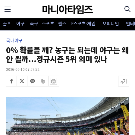
골프
야구
축구
스포츠
헬스
E스포츠·게임
오피니언
엔터
국내야구
0% 확률을 깨? 농구는 되는데 야구는 왜
안 될까...정규시즌 5위 의미 있나
2026-06-10 07:57:52