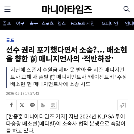
골프
야구
축구
스포츠
헬스
E스포츠·게임
오피니언
엔터
골프
선수 권리 포기했다면서 소송?... 배소현
을 향한 前 매니지먼사의 ‘적반하장’
지난해 스폰서 후원금 제때 못 받아 올 시즌 매니지먼
트사 교체 새 출발 前 매니지먼트사 ‘에이전트비’ 주장
배소현·현 매니지먼트사에 소송 시도
2026-05-18 17:57:43
[한종훈 마니아타임즈 기자] 지난 2024년 KLPGA 투어
다승왕 배소현(메디힐)이 소속사 법적 분쟁으로 속앓이
를 하고 있다.