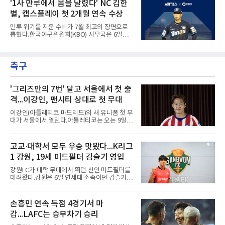
를 높여도 된다는 허가를 받았다고 전했다.저지
'1사 만루에서 몸을 날렸다' NC 김한
10위 이내 선수끼리 이런 공방을 벌인 사례는 처
는 이날 뉴욕 양키스타디움에서 열린 세인트루
음이다.흐름은 크로암스트롱
별, 캡스플레이 첫 2개월 연속 수상
이스 카디널스전을 앞두고 야구 장비를 착용한
채 스트레칭과 조깅, 저항 밴드 훈련을 소화했
만루 위기를 지운 수비가 7월 최고의 장면으로
다. 아메리칸리그 최우수선수(MVP) 3회 수상자
뽑혔다.한국야구위원회(KBO) 사무국은 6일
인 그가 부상 이후 야외 달리기에 나선 것은 처음
2026 신한 SOL KBO리그 7월 월간 캡스플레이
이다.본인의 의지는 확고하다. 저지는 올 시즌 안
수상자로 NC 다이노스 내야수 김한별을 선정했
에 돌아오겠다며, 애초부터 최대한 빨리 복귀하
다고 밝혔다. 6월에 이어 두 달 연속 수상으로,
는 것이 계획이었고 올해를 접겠다고 생각한 적
축구
이 상 제정 이래 첫 사례다.ADT캡스가 KBO와
은 없다고 말했다.이탈은
함께 시상하는 이 상은 공식 기록위원이 승리 확
률 기여도와 수비 지수를 종합 평가해 해당 기간
최고점을 받은 수비 장면에 준다.수상 장면은 지
'그리즈만의 7번' 달고 서울에서 첫 출
난달 23일 서울 잠실구장에서 나왔다. NC가 7-5
격...이강인, 맨시티 상대로 첫 무대
로 앞선 8회말 1사 만루에서 김한별은 LG 트윈
스 오지환의 강한 타구에 몸을 날려 막아낸 뒤 유
이강인(아틀레티코 마드리드)의 새 유니폼 첫 무
격수 김주원에게 연결했다. 김주원이 1루수 블
대가 서울에서 열린다.아틀레티코는 오는 9일
레인에게 던지며 4-6-3 병살타가 완
오후 8시 서울월드컵경기장에서 맨체스터 시티
와 2026 쿠팡플레이 시리즈 친선 경기를 치른다.
구단 소집 명단에 이강인이 포함되면서 변수가
고교·대학서 모두 우승 맛봤다...K리그
없는 한 그의 첫 출격은 서울이 된다.등번호부터
1 강원, 19세 미드필더 김슬기 영입
무게가 실렸다. 이강인은 첫 경기부터 7번을 단
다. 2010년대 팀의 전성기를 이끈 앙투안 그리즈
강원FC가 대학 무대에서 뛰던 신인 미드필더를
만이 달았던 번호다.합류 과정은 순탄치 않았다.
데려왔다.강원은 6일 연세대 소속이던 김슬기
스페인으로 건너가려던 그는 병역 특례 행정 절
(19)를 영입했다고 밝혔다. 186㎝, 79㎏의 신체
차 문제로 출국이 미뤄졌고, 국내에서 홀로 훈련
조건을 갖췄다.이력은 우승으로 채워져 있다. 수
해 왔다. 6일 입국하는 동료들과 처음 대면한 뒤
원고 시절 주축으로 활약하며 지난해 전국고등
손흥민 연속 득점 4경기서 마
짧게 호흡을 맞춰 경기에 나선다.역할도 관심사
리그와 추계전국고등대회 우승에 기여했고, 올
다. 유려한 탈압박과
감...LAFC는 승부차기 승리
해 연세대 진학 후에는 춘계한산대첩기대학대회
정상에 올랐다. 2024년에는 17세 이하(U-17) 대