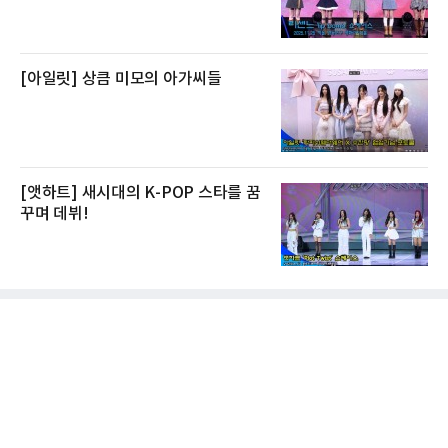
[아일릿] 상큼 미모의 아가씨들
[앳하트] 새시대의 K-POP 스타를 꿈
꾸며 데뷔!