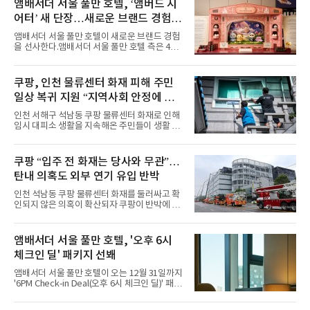
력을 앞세워 매 무대 색다른 볼거리를 선사했다.
앰배서더 서울 풀만 호텔, ‘앰버드 시
특히 화사한 파스텔 톤의 비치웨어부터 청량한
어터’ 새 단장…새로운 브랜드 경험 선
마린룩, 햇살 아래 반짝이는 물결을 연상시키는
사
스커트, 강렬한 붉은 계열의 스타일링까지 각기
앰배서더 서울 풀만 호텔이 새로운 브랜드 경험
다른 매력을 선보였다. 브브걸은 다채로운 여름
을 선사한다.앰배서더 서울 풀만 호텔 측은 4일
패션을 완벽하게 소화하며 보
“호텔 공식 마스코트 앰버드(Ambird)의 새로운
이야기를 담은 인형 극장 콘셉트의 공간 ‘앰버드
시어터(Ambird Theater)’를 새롭게 선보인
쿠팡, 인천 물류센터 화재 피해 주민
다”고 밝혔다.앰배서더 서울 풀만 호텔은 로비
일상 복귀 지원 “지역사회 안정에 총
한편에 마련된 앰버드 존을 통해 앰버드의 세계
관을 소개해왔다. 앰버드 존은 앰버드가 우주여
력”
인천 서해구 석남동 쿠팡 물류센터 화재로 인해
행 중 수집한 다양한 굿즈를 전시한 '앰버드 플래
임시 대피소 생활을 지속해온 주민들이 생활 터
닛(Ambird Planet)과 계절별 플라워 연출로 사
전으로 돌아갈 수 있는 계기가 마련됐다. 쿠팡풀
랑받아온 ‘앰버드 가든(Ambird Garden)’으로
필먼트서비스(CFS)가 지난 28일부터 화재 피해
구성되어 있다.새 단장한 앰버드 시어터는 오페
주민을 대상으로 전문 출장 청소서비스 지원에
쿠팡 “입주 전 화재는 당사와 무관”…
라 극장을 모티브로 한 데코레이션으로 구성됐
나섬으로써 본격적인 지역사회 복구 작업이 시
다. 무대 공간 및 티켓 박스
탄내 의혹도 외부 연기 유입 반박
작된 것이다.대피소 주민 중심 청소 접수, 첫날
부터 2가구 지원 완료CFS는 신현초등학교, 신
인천 석남동 쿠팡 물류센터 화재를 둘러싸고 확
현북초등학교, 신현여자중학교 등 인천 서해구
인되지 않은 의혹이 확산되자 쿠팡이 반박에 나
관내 임시 대피소 3곳에서 체류해온 화재 피해
섰다. 화재 전 센터 내부에서 탄내가 났다는 주장
주민들을 대상으로 출장 청소업체 요청 접수를
에 대해서는 외부 화재 연기 유입이라고 설명했
시작했다. 현장에서 극심한 피해를 입은 지역 주
고, 2023년 같은 물류센터에서 발생한 화재에
앰배서더 서울 풀만 호텔, '오후 6시
민들의 호응 속에 CFS는 즉시 행동에 나섰다. 지
대해서도 쿠팡 입주 전 공사 과정에서 벌어진 일
난 28일 오후 전문 청소업체와
체크인 딜' 패키지 선봬
이라며 선을 그었다.쿠팡은 21일 인천 물류센터
내부에서 불이 타는 냄새가 났다는 의혹과 관련
앰배서더 서울 풀만 호텔이 오는 12월 31일까지
해 “사실무근”이라는 입장을 밝혔다.회사 측은
'6PM Check-in Deal(오후 6시 체크인 딜)' 패키
“인근에서 지난 15일 다른 회사에서 발생한 대
지를 선보인다.이번 패키지는 오후 6시 체크인
형 화재 연기가 인입돼 즉시 방재팀이 조사한 결
으로 여유로운 저녁 시간부터 호텔 스테이를 시
과 일산화탄소가 미검출됐고, 내부 문제가 아닌