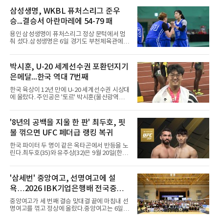
해남 우슬체육관에서 열린 대회 남고부 예선리
그 H조 1차전에서 부산중앙고를 98-76으로 제
삼성생명, WKBL 퓨처스리그 준우
압했다. 박지오가 26점, 김호원이 22점, 정우진
승...결승서 아란마레에 54-79 패
이 19점을 올리는 등 삼각편대의 고른 활약이 승
리를 이끌었다.경복고는 경기 초반부터 박지오
용인 삼성생명이 퓨처스리그 정상 문턱에서 멈
와 김호원의 내·외곽포가 고르게 터지며 주도권
춰 섰다.삼성생명은 6일 경기도 부천체육관에서
을 잡았다. 전반을 40-34로 앞선 경복고는 후반
열린 2026 티켓링크 WKBL 퓨처스리그 결승에
들어 높은 야투 성공률을 앞세워 점수 차를 더욱
서 일본여자프로농구 2부 리그 아란마레에 54-
벌렸고, 결국 22점 차 완승으로 경기를 마무리했
79로 졌다. 이다연이 14점을 넣었으나 20점 9리
박시훈, U-20 세계선수권 포환던지기
다.B조에서는 용산고가 안양고를 98-71로 꺾고
바운드를 기록한 바이 쿰바 디야산을 앞세운 상
대회 2연승을 달렸다.한편 남중
은메달...한국 역대 7번째
대를 넘지 못했다.이번 대회에 처음 출전한 아란
마레는 조별리그부터 결승까지 6전 전승을 거뒀
한국 육상이 12년 만에 U-20 세계선수권 시상대
고, 디야산이 최우수선수(MVP)로 뽑혔다.
에 올랐다. 주인공은 '토르' 박시훈(울산광역시)
이다.박시훈은 6일(한국시간) 미국 오리건주 유
진 헤이워드 필드에서 열린 세계육상연맹(WA)
20세 이하 세계선수권 남자 포환던지기 결선에
'8년의 공백을 지울 한 판' 최두호, 핏
서 20.31ｍ를 던져 2위에 올랐다. 우승자 알레산
불 꺾으면 UFC 페더급 랭킹 복귀
드로 보르헤스(브라질)와는 4㎝ 차이였다.기록
의 의미는 크다. 1986년 시작된 이 대회에서 한
한국 파이터 두 명이 같은 옥타곤에서 반등을 노
국이 따낸 메달은 은 1개와 동 5개뿐이다. 1992
린다.최두호(35)와 유주상(32)은 9월 20일(한국
년 이진일(800ｍ)의 은메달 이후 박재홍, 박재
시간) 미국 로스앤젤레스 크립토닷컴 아레나에
명, 정상진, 김현섭, 우상혁이 동메달을 보탰다.
서 열리는 'UFC 331: 반 vs 판토자 2'에 출전해
박시훈은 2014년 우상혁 이후 12년 만이자 역대
각각 파트리시우 핏불(39·브라질), 마이클 애즈
'삼세번' 중앙여고, 선명여고에 설
7번째 메달리스트가 됐다.승부는 막판에 갈렸
웰 주니어(25·미국)와 맞선다.최두호의 목표는 8
다. 3차 시기에서 20.31ｍ로 선
욕…2026 IBK기업은행배 전국중고
년 만의 페더급 랭킹 재진입이다. 데뷔 후 3연속
KO승으로 11위까지 올랐던 그는 2018년 7월 순
배구대회 우승
중앙여고가 세 번째 결승 맞대결 끝에 마침내 선
위에서 빠졌고, 병역을 마치고 2023년 복귀한
명여고를 꺾고 정상에 올랐다.중앙여고는 6일
뒤 1무에 이어 다시 3연속 KO승을 기록했다.상
충북 제천실내체육관에서 열린 2026 IBK기업은