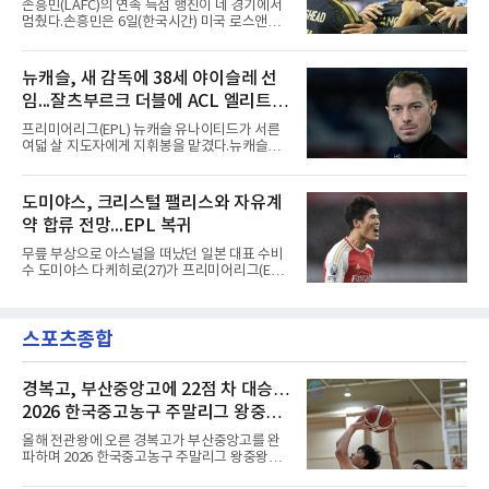
손흥민(LAFC)의 연속 득점 행진이 네 경기에서
표팀 훈련에도 소집됐다.김슬기는 입단하게 돼
멈췄다.손흥민은 6일(한국시간) 미국 로스앤젤
기쁘고 영광이라며 프로 무대에서도 성장해 팀
레스 BMO 스타디움에서 열린 2026시즌 리그스
에 꼭 필요한 선수가 되겠다고 각오를 밝혔다.
컵 리그 페이즈 1차전 치바스 과달라하라(멕시
코)전에 선발 출전했으나 공격포인트 없이 후반
뉴캐슬, 새 감독에 38세 야이슬레 선
41분 타일러 보이드와 교체됐다. 이날 골을 넣었
임...잘츠부르크 더블에 ACL 엘리트 2
다면 공식전 5경기 연속 득점이었다. 다만 메이
저리그사커(MLS)에서 이어온 4경기 연속골 기
연패 경력
프리미어리그(EPL) 뉴캐슬 유나이티드가 서른
록은 유지된다.경기는 팽팽했다. 전반 38분 다비
여덟 살 지도자에게 지휘봉을 맡겼다.뉴캐슬은
드 마르티네스의 땅볼 크로스를 드니 부앙가가
6일(현지시간) 마티아스 야이슬레(독일) 감독 선
오른발로 마무리해 LAFC가 앞섰으나, 4분 뒤 로
임을 발표했다. 그는 스페인 라망가에서 진행 중
베르토 알바라도가 골 지역 정면에서 왼발 슈팅
인 프리시즌 캠프에 곧바로 합류했다. 구단은 유
도미야스, 크리스털 팰리스와 자유계
으로 골대 오른쪽 하단을 찔러 균형을 맞췄다.승
럽 축구계에서 가장 촉망받는 젊은 감독을 데려
부는 승부차기로 갈렸다. LAFC는
약 합류 전망...EPL 복귀
왔다고 밝혔다.이력은 이른 나이에 쌓였다. 서른
셋이던 2021년 오스트리아 레드불 잘츠부르크
무릎 부상으로 아스널을 떠났던 일본 대표 수비
사령탑에 올라 첫 시즌 리그와 컵대회를 동시에
수 도미야스 다케히로(27)가 프리미어리그(EPL)
제패했고, 구단 역사상 처음으로 팀을 유럽축구
로 돌아온다.영국 BBC는 6일(한국시간) 도미야
연맹(UEFA) 챔피언스리그 토너먼트에 올린 뒤
스가 입단 테스트를 마치고 크리스털 팰리스에
리그 2연패도 달성했다.아시아에서도 성과를 냈
자유계약(FA)으로 합류할 전망이라고 보도했다.
다. 2023년 사우디아라비아 알아흘리로 옮겨
스포츠종합
큰 틀의 계약 조건은 이미 합의됐고 구단은 개막
2024-2025시즌과 2025-2026시즌
을 앞두고 영입 절차를 서두르고 있다.그의 최근
여정은 순탄치 않았다. 고질적인 무릎 부상 끝에
지난 시즌 아스널과 상호 합의로 계약을 해지했
경복고, 부산중앙고에 22점 차 대승…
고, 네덜란드 아약스에서 시즌 막판 8경기를 소
2026 한국중고농구 주말리그 왕중왕
화했다. 이후 일본 대표로 월드컵에 나서 선발 2
전 첫 승 신고
경기를 포함해 3경기를 뛰며 감각을 끌어올렸
올해 전관왕에 오른 경복고가 부산중앙고를 완
다.구단의 판단은 신중했다. 크리스털 팰리스는
파하며 2026 한국중고농구 주말리그 왕중왕전
기량을 확신하면서도 부상
첫 경기를 승리로 장식했다.경복고는 6일 전남