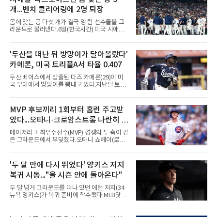
개...벤치 클리어링에 2명 퇴장
몸에 맞는 공 다섯 개가 결국 양 팀 선수들을 그
라운드로 불러냈다.6일(한국시간) 미국 시애틀
T모바일 파크에서 열린 시애틀 매리너스와 디트
로이트 타이거스의 경기에서 벤치 클리어링이
벌어졌다. 난투극으로 번지지는 않았으나 좌완
'두산을 떠난 뒤 방망이가 달아올랐다'
게이브 스파이어와 댄 윌슨 시애틀 감독이 퇴장
카메론, 미국 트리플A서 타율 0.407
당했다.발단은 선발이었다. 시애틀 브라이언 우
가 디트로이트 타자를 세 차례 맞혔다. 다만 팔꿈
두산 베어스에서 방출된 다즈 카메론(29)이 미
치 보호대에 맞거나 변화구에 발이 스치는 수준
국 무대에서 방망이를 뽐내고 있다.지난달 토론
이어서 치명적이지는 않았다.분위기는 그다음에
토 블루제이스와 마이너리그 계약을 맺은 카메
달라졌다. 우에 이어 등판한 스파이어가 우타자
론은 루키리그 2경기를 거쳐 트리플A 버펄로 바
글라이버 토레스의 몸쪽 빠른 볼로 왼쪽 넓적다
이슨스로 승격한 뒤 연일 뜨거운 타격감을 보이
MVP 후보끼리 1회부터 홈런 주고받
리를 맞혔다. 토레스와 시애틀 포수 칼 롤리가 말
고 있다.수치가 압도적이다. 트리플A 15경기에
을 주고받자 AJ 힌치 디
았다...오타니·크로암스트롱 나란히 홈
서 타율 0.407(54타수 22안타), 2홈런, 10타점,
8도루를 기록 중이며 OPS는 1.151에 이른다.
런 맞불
메이저리그 최우수선수(MVP) 경쟁의 두 축이 같
15경기 중 14경기에서 안타를 만들었고 최근 7
은 그라운드에서 부딪쳤다.오타니 쇼헤이(로스
경기 연속 안타도 이어갔다.6일(한국시간) 노퍽
앤젤레스 다저스)와 피트 크로암스트롱(시카고
타이즈전에서도 4타수 3안타 2득점을 올렸다.
컵스)은 6일(한국시간) 미국 시카고 리글리필드
2-6으로 뒤진 9회말 1사에서 좌전 안타로 발판
에서 나란히 홈런 두 방씩을 주고받았다.첫 회부
'두 달 만에 다시 뛰었다' 양키스 저지
을 놓았고, 버펄로는 이 회에만 5점을 뽑아 7-6
터 불이 붙었다. 1회초 선두타자 오타니가 컵스
역전승을 거뒀다.한국에서의 성적도
복귀 시동..."올 시즌 안에 돌아온다"
선발 이마나가 쇼타를 상대로 우월 솔로 홈런을
뽑자, 1회말 크로암스트롱이 다저스 선발 에릭
두 달 넘게 그라운드를 떠나 있던 에런 저지(34·
라워를 상대로 중월 솔로 홈런으로 응수했다. 최
뉴욕 양키스)가 복귀 준비에 착수했다.MLB닷컴
근 50년간 리글리필드에서 1회 양 팀 선두타자
은 6일(한국시간) 저지가 전날 추가 검사를 받은
홈런이 함께 나온 것은 두 번째이며, 통계업체
뒤 야외 달리기와 상체 저항 운동으로 훈련 강도
엘리어스 스포츠뷰로에 따르면 그해 MVP 투표