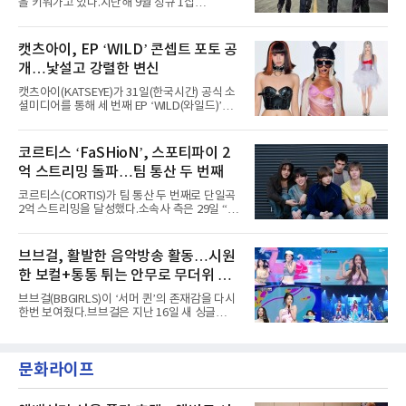
을 키워가고 있다.지난해 9월 정규 1집
팀의 아티스트와 40만 명 이상의 관객이 운집하
'AxMxP'를 발매하며 가요계에 정식 출격한
는 북미 최대 규모의 페스티벌이다.올해 ‘롤라팔
AxMxP는 데뷔 전부터 버스킹과 각종 페스티벌,
루자 시카고’에는 에스파 외에도 제니, 아이들,
공연 무대에 오르며 실전 경험을 쌓아왔다.이들
캣츠아이, EP ‘WILD’ 콘셉트 포토 공
코르티스 등 K팝 스타들이 출연진 명단에 이름
은 소속사 패밀리 콘서트를 비롯해 '뷰티풀 민트
을 올렸다.이날 에스파는
개…낯설고 강렬한 변신
라이프 2025', '2025 부산국제록페스티벌' 등 대
형 무대에 잇달아 출연해 당찬 에너지와 풋풋한
캣츠아이(KATSEYE)가 31일(한국시간) 공식 소
매력으로 음악팬들의 눈도장을 찍었다.이후
셜미디어를 통해 세 번째 EP ‘WILD(와일드)’의
AxMxP는 '카운트다운 판타지 2025-2026',
콘셉트 포토와 트랙리스트를 공개했다.‘Wild
'PEAKBOX 2025 vol.2 : 사랑·청춘·행복', '2025
heart(와일드 하트)’라는 제목이 붙은 콘셉트 포
Someday Christmas - 부산' 등 무대를 통해 안
토에는 멤버들의 본능적이고 야성적인 면모가
코르티스 ‘FaSHioN’, 스포티파이 2
정적인 실력을 입증했고, 올해 '2026 어썸뮤직
강렬하게 담겼다. 짙은 아이섀도와 푸른빛·금빛·
페스티벌', '뷰티풀 민트 라이프 2026', '2026
억 스트리밍 돌파…팀 통산 두 번째
붉은빛의 컬러 렌즈가 비현실적인 분위기를 자
아내고, 여러 원색이 불규칙하게 뒤섞인 멀티컬
코르티스(CORTIS)가 팀 통산 두 번째로 단일곡
러 헤어와 과감한 블루·블랙 립 메이크업이 낯설
2억 스트리밍을 달성했다.소속사 측은 29일 “코
고도 매혹적인 비주얼을 완성했다.스타일링 역
르티스의 데뷔 앨범 수록곡 ‘FaSHioN’이 글로
시 파격적이다. 스터드와 망사, 코르셋, 풍성한
벌 오디오·음원 스트리밍 플랫폼 스포티파이에
레이스 등 언뜻 어울리지 않을 듯한 소재와 실루
서 27일 자로 누적 재생 수 2억 회를 돌파했
브브걸, 활발한 음악방송 활동…시원
엣을 거침없이 결합했다. 멤버들은 각기 다른 개
다”고 밝혔다.곡이 발표된 지 약 10개월 만이다.
성을 살린 스타일링을 선
한 보컬+통통 튀는 안무로 무더위 사
팀의 첫 번째 2억 스트리밍 곡은 동일 음반에 수
록된 ‘GO!’다. 이 노래는 공개 약 9개월 만인 지
냥
브브걸(BBGIRLS)이 ‘서머 퀸’의 존재감을 다시
난달 26일 자에 2억 고지를 밟았다. 이는 최근 5
한번 보여줬다.브브걸은 지난 16일 새 싱글
년 내 데뷔한 보이그룹의 곡 중 최단기 2억 달성
'BODY WAVE'(바디 웨이브)를 발매하고 각종 음
이며 ‘FaSHioN’이 그 다음이다.코르티스는 평
악방송에 출연했다.브브걸은 컴백 이후 Mnet
소 관심이 많은 ‘패션’을 소재로 곡을 공동 창작
'엠카운트다운'을 시작으로 KBS2 '뮤직뱅크',
했다. “내 티, 5 bucks 바지는, 만원” 등 멤버들
문화라이프
MBC '쇼! 음악중심', SBS '인기가요' 등 주요 음
의 라이프 스타일
악방송 무대에 올라 화려한 퍼포먼스를 펼쳤다.
시원한 에너지와 안정적인 라이브, 통통 튀는 매