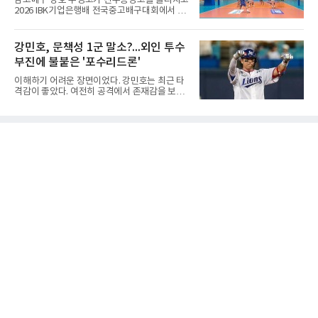
남고배구 강호 수성고가 진주동명고를 물리치고
아닌 '무덤'처럼 작용하고 있음을 방증하고 있다.
2026 IBK기업은행배 전국중고배구대회에서 18
고교 시절 시속 160km에 달하는 강속구로 큰 스
세이하 남자부 4강에 진출했다.지난 6월 2026
포트라이트를 받았던 심준석은 루키리그에서 메
한국중고배구 2차연맹전 준우승팀 수성고는 4
츠 구단으로부터 방출 조치됐다. 피츠버그 파이
일 충북 제천 대원대 민송체육관에서 열린 대회
강민호, 문책성 1군 말소?...외인 투수
리츠와 마이애미 말린스를 거쳐 메츠에 둥지를
8강전에서 진주동명고를 상대로 공격력이 호조
틀며 반등을 노렸으나
부진에 불붙은 '포수리드론'
를 보이며 세트스코어 3-1(25-19, 25-22, 21-
25, 25-23)으로 꺾었다. 인하부고도 부산동성고
이해하기 어려운 장면이었다. 강민호는 최근 타
를 맞아 뛰어난 조직력을 바탕으로 삼아 3-0(25-
격감이 좋았다. 여전히 공격에서 존재감을 보여
19, 25-19, 25-23)으로 완승을 거두고 4강에 합
주고 있었고, 특별한 부상 소식도 없었다. 그런
류했다. .한편 18세이하 여자부 4강은 중앙여고-
데 갑작스럽게 1군 엔트리에서 제외됐다. 팬들
일신여상, 광주체고-선명여고의 대결로 좁혀졌
사이에서 성적이 떨어진 주전 선수를 쉬게 하는
다. ◇4일 전적
상황도 아니고, 부상으로 빠지는 것도 아니라면
'왜 지금인가'라는 의문이 생길 수밖에 없다.특히
시점이 겹쳤다. 삼성 외국인 투수들이 잇따라 난
타를 당했고, 일부 팬들은 그 원인을 강민호의
포수 리드에서 찾기 시작했다. 이른바 '포수리드
론'이다. 볼 배합이 문제였던 것 아니냐, 투수와
의 호흡에 문제가 있었던 것 아니냐는 지적이다.
그리고 이어진 강민호의 1군 말소. 때문에 팬들
사이에서는 "문책성