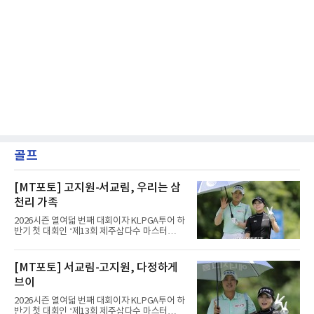
골프
[MT포토] 고지원-서교림, 우리는 삼
천리 가족
2026시즌 열여덟 번째 대회이자 KLPGA투어 하
반기 첫 대회인 ‘제13회 제주삼다수 마스터
스’(총상금 10억 원, 우승상금 1억 8천만 원)가
제주도 서귀포시에 위치한 테디밸리 골프앤리조
트(파72/6,767야드)에서 열리고 있다.6일 현재
[MT포토] 서교림-고지원, 다정하게
1라운드 경기가 펼쳐지고 있다.고지원(삼천리)
브이
이 서교림과 2번 홀에서 경기하고 있다.
2026시즌 열여덟 번째 대회이자 KLPGA투어 하
반기 첫 대회인 ‘제13회 제주삼다수 마스터