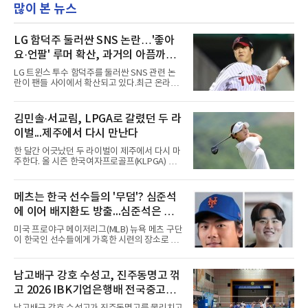
많이 본 뉴스
LG 함덕주 둘러싼 SNS 논란…'좋아
요·언팔' 루머 확산, 과거의 아픔까지
소환됐다
LG 트윈스 투수 함덕주를 둘러싼 SNS 관련 논
란이 팬들 사이에서 확산되고 있다.최근 온라인
커뮤니티와 SNS를 중심으로 함덕주의 SNS 활
동과 관련한 여러 소문이 퍼지면서, 과거 LG 이
적 이후 겪었던 일들까지 다시 주목받고 있다.일
김민솔·서교림, LPGA로 갈렸던 두 라
각에서는 함덕주가 LG 공식 계정 '언팔' 및 관련
이벌...제주에서 다시 만난다
게시물을 정리하고 친정팀 두산 베어스 계정을
팔로우하고 두산과 관련된 흔적만 남겼다는 주
한 달간 어긋났던 두 라이벌이 제주에서 다시 마
장이 나오고 있다. 또한 상대 팀 선수의 홈런 릴
주한다. 올 시즌 한국여자프로골프(KLPGA) 투
스에 '좋아요'를 눌렀다는 이야기도 전해지고 있
어를 달구는 김민솔과 서교림이 격돌한
다.하지만 해당 행동들이 실재했는지 여부는 확
다.KLPGA 투어는 6일 제주도 서귀포시 테디 밸
인되지 않았다. 시점과 의도 역시 불분명하다. 그
리 골프 앤 리조트의 밸리·테디 코스(파72)에서
메츠는 한국 선수들의 '무덤'? 심준석
럼에도 팬들 사이에서 논란이 커진 이유는 그가
개막하는 제주삼다수 마스터스(총상금 10억원·
LG 이적 후 부상과 재활로
에 이어 배지환도 방출...심준석은 이
우승 상금 1억8천만원)로 하반기를 시작한다.두
선수의 재회 자체가 화제다. 올 시즌 3승으로 대
미 귀국, 배지환은 미국 잔류할 듯
미국 프로야구 메이저리그(MLB) 뉴욕 메츠 구단
상 포인트(313점), 상금(9억8천400만원), 평균
이 한국인 선수들에게 가혹한 시련의 장소로 전
타수(70.41타) 등 주요 부문 1위를 달리는 김민
락하고 있다. 한때 한국 야구의 미래를 이끌어갈
솔과 2승으로 뒤쫓는 서교림의 맞대결은 지난 7
대형 유망주로 기대를 모았던 투수 심준석에 이
월 5일 롯데 오픈 이후 한 달 만이다. 그동안 김민
어, 빅리그 경력을 지닌 내외야수 배지환까지 연
남고배구 강호 수성고, 진주동명고 꺾
솔이 하이원리조트 여자오픈에 나설 때 서교림
달아 뉴욕 메츠 산하 마이너리그에서 방출 통보
은 LPGA 에비앙 챔피언십에, 서교림
고 2026 IBK기업은행배 전국중고배
를 받는 아픔을 겪었다. 두 선수의 동반 이탈은
메츠 구단이 유독 한국 선수들에게 '기회의 땅'이
구대회 4강 진출