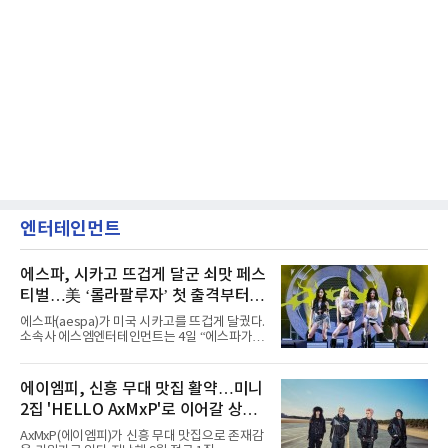
엔터테인먼트
에스파, 시카고 뜨겁게 달군 쇠맛 페스
티벌…美 ‘롤라팔루자’ 첫 출격부터
증명한 존재감
에스파(aespa)가 미국 시카고를 뜨겁게 달궜다.
소속사 에스엠엔터테인먼트는 4일 “에스파가
지난 2일(현지 시간) 미국 시카고 그랜트 파크에
서 열린 ‘롤라팔루자 시카고’(Lollapalooza
Chicago)의 알리안츠 스테이지에 올랐다”며
에이엠피, 신흥 무대 맛집 활약…미니
“총 14곡으로 구성된 세트리스트를 선사, 데뷔 7
2집 'HELLO AxMxP'로 이어갈 상승
년 차다운 노련한 무대 매너와 파워풀한 에너지
로 현장의 분위기를 압도했다”고 밝혔다.1991
세
AxMxP(에이엠피)가 신흥 무대 맛집으로 존재감
년 시작된 ‘롤라팔루자’는 8개 스테이지, 170여