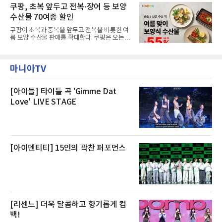
작할 수 있도록 준비됐다.앰배서더 서울 풀만 호
쿠팡, 초복 앞두고 전복·장어 등 보양
것으로 확인됐다”고 설명했다.이어 “정확한 화
텔 측은 “퇴근 후 또는 주말 도심 속에서 짧지만
재 원인은 추후 조사될
수산물 70여종 할인
온전한 휴식을 원하는 고객들에게 특별한 경험
을 제공한다”고 밝혔다.패키지는 디럭스와 이그
쿠팡이 초복과 중복을 앞두고 전복을 비롯한 여
제큐티브 두 가지 타입으로 구성된다. 디럭스 패
름 보양 수산물 판매를 확대한다. 쿠팡은 오는
키지는 객실 1박(룸 온리)으로 심플한 호캉스를
20일까지 전복, 문어, 낙지, 장어 등 70여종의 수
즐길 수 있으며, 이그제큐티브 패키지는 객실 1
산물을 할인 판매한다고 8일 밝혔다.이번 행사
박과 함께 클럽 앰배서더 라운지 2인 이용, 웰니
에는 국내산 활전복과 문어, 낙지, 장어, 생물새
스 센터 사우나 2인 이용 혜택이 포함된다.특히
마니아TV
우 등이 포함됐다. 쿠팡은 올해 큰 크기의 전복
클럽 앰배서더 라운지
생산량이 늘어난 점을 반영해 주요 산지 상품을
로켓프레시 새벽배송으로 선보인다고 설명했다.
전복은 산지에서 채취한 뒤 전국으로 직송되는
[아이들] 타이틀 곡 'Gimme Dat
방식으로 운영된다. 신선도가 중요한 상품인 만
Love' LIVE STAGE
큼 이르면 다음 날 오전 배송이 가능하도록 물류
망을 활용하고 있다.쿠팡의 전복 매입량도 늘고
있다. 쿠팡에 따르면 전복 매입량은 2020년 30
톤 미만에서 2022년 140톤
[아이덴티티] 15인의 꽉찬 퍼포먼스
[리센느] 더욱 달콤하고 향기롭게 컴
백!