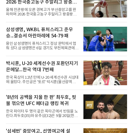
2026 한국중고농구 주말리그 왕중왕
화했다. 이후 일본 대표로 월드컵에 나서 선발 2
전 첫 승 신고
경기를 포함해 3경기를 뛰며 감각을 끌어올렸
올해 전관왕에 오른 경복고가 부산중앙고를 완
다.구단의 판단은 신중했다. 크리스털 팰리스는
파하며 2026 한국중고농구 주말리그 왕중왕전
기량을 확신하면서도 부상
첫 경기를 승리로 장식했다.경복고는 6일 전남
해남 우슬체육관에서 열린 대회 남고부 예선리
그 H조 1차전에서 부산중앙고를 98-76으로 제
삼성생명, WKBL 퓨처스리그 준우
압했다. 박지오가 26점, 김호원이 22점, 정우진
승...결승서 아란마레에 54-79 패
이 19점을 올리는 등 삼각편대의 고른 활약이 승
리를 이끌었다.경복고는 경기 초반부터 박지오
용인 삼성생명이 퓨처스리그 정상 문턱에서 멈
와 김호원의 내·외곽포가 고르게 터지며 주도권
춰 섰다.삼성생명은 6일 경기도 부천체육관에서
을 잡았다. 전반을 40-34로 앞선 경복고는 후반
열린 2026 티켓링크 WKBL 퓨처스리그 결승에
들어 높은 야투 성공률을 앞세워 점수 차를 더욱
서 일본여자프로농구 2부 리그 아란마레에 54-
벌렸고, 결국 22점 차 완승으로 경기를 마무리했
79로 졌다. 이다연이 14점을 넣었으나 20점 9리
박시훈, U-20 세계선수권 포환던지기
다.B조에서는 용산고가 안양고를 98-71로 꺾고
바운드를 기록한 바이 쿰바 디야산을 앞세운 상
대회 2연승을 달렸다.한편 남중
은메달...한국 역대 7번째
대를 넘지 못했다.이번 대회에 처음 출전한 아란
마레는 조별리그부터 결승까지 6전 전승을 거뒀
한국 육상이 12년 만에 U-20 세계선수권 시상대
고, 디야산이 최우수선수(MVP)로 뽑혔다.
에 올랐다. 주인공은 '토르' 박시훈(울산광역시)
이다.박시훈은 6일(한국시간) 미국 오리건주 유
진 헤이워드 필드에서 열린 세계육상연맹(WA)
20세 이하 세계선수권 남자 포환던지기 결선에
'8년의 공백을 지울 한 판' 최두호, 핏
서 20.31ｍ를 던져 2위에 올랐다. 우승자 알레산
불 꺾으면 UFC 페더급 랭킹 복귀
드로 보르헤스(브라질)와는 4㎝ 차이였다.기록
의 의미는 크다. 1986년 시작된 이 대회에서 한
한국 파이터 두 명이 같은 옥타곤에서 반등을 노
국이 따낸 메달은 은 1개와 동 5개뿐이다. 1992
린다.최두호(35)와 유주상(32)은 9월 20일(한국
년 이진일(800ｍ)의 은메달 이후 박재홍, 박재
시간) 미국 로스앤젤레스 크립토닷컴 아레나에
명, 정상진, 김현섭, 우상혁이 동메달을 보탰다.
서 열리는 'UFC 331: 반 vs 판토자 2'에 출전해
박시훈은 2014년 우상혁 이후 12년 만이자 역대
각각 파트리시우 핏불(39·브라질), 마이클 애즈
'삼세번' 중앙여고, 선명여고에 설
7번째 메달리스트가 됐다.승부는 막판에 갈렸