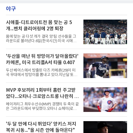
1라운드 경기가 펼쳐지고 있다.이승연이 16번
홀에서 경기하고 있다.
야구
시애틀-디트로이트전 몸 맞는 공 5
개...벤치 클리어링에 2명 퇴장
몸에 맞는 공 다섯 개가 결국 양 팀 선수들을 그
라운드로 불러냈다.6일(한국시간) 미국 시애틀
T모바일 파크에서 열린 시애틀 매리너스와 디트
로이트 타이거스의 경기에서 벤치 클리어링이
벌어졌다. 난투극으로 번지지는 않았으나 좌완
'두산을 떠난 뒤 방망이가 달아올랐다'
게이브 스파이어와 댄 윌슨 시애틀 감독이 퇴장
카메론, 미국 트리플A서 타율 0.407
당했다.발단은 선발이었다. 시애틀 브라이언 우
가 디트로이트 타자를 세 차례 맞혔다. 다만 팔꿈
두산 베어스에서 방출된 다즈 카메론(29)이 미
치 보호대에 맞거나 변화구에 발이 스치는 수준
국 무대에서 방망이를 뽐내고 있다.지난달 토론
이어서 치명적이지는 않았다.분위기는 그다음에
토 블루제이스와 마이너리그 계약을 맺은 카메
달라졌다. 우에 이어 등판한 스파이어가 우타자
론은 루키리그 2경기를 거쳐 트리플A 버펄로 바
글라이버 토레스의 몸쪽 빠른 볼로 왼쪽 넓적다
이슨스로 승격한 뒤 연일 뜨거운 타격감을 보이
MVP 후보끼리 1회부터 홈런 주고받
리를 맞혔다. 토레스와 시애틀 포수 칼 롤리가 말
고 있다.수치가 압도적이다. 트리플A 15경기에
을 주고받자 AJ 힌치 디
았다...오타니·크로암스트롱 나란히 홈
서 타율 0.407(54타수 22안타), 2홈런, 10타점,
8도루를 기록 중이며 OPS는 1.151에 이른다.
런 맞불
메이저리그 최우수선수(MVP) 경쟁의 두 축이 같
15경기 중 14경기에서 안타를 만들었고 최근 7
은 그라운드에서 부딪쳤다.오타니 쇼헤이(로스
경기 연속 안타도 이어갔다.6일(한국시간) 노퍽
앤젤레스 다저스)와 피트 크로암스트롱(시카고
타이즈전에서도 4타수 3안타 2득점을 올렸다.
컵스)은 6일(한국시간) 미국 시카고 리글리필드
2-6으로 뒤진 9회말 1사에서 좌전 안타로 발판
에서 나란히 홈런 두 방씩을 주고받았다.첫 회부
'두 달 만에 다시 뛰었다' 양키스 저지
을 놓았고, 버펄로는 이 회에만 5점을 뽑아 7-6
터 불이 붙었다. 1회초 선두타자 오타니가 컵스
역전승을 거뒀다.한국에서의 성적도
복귀 시동..."올 시즌 안에 돌아온다"
선발 이마나가 쇼타를 상대로 우월 솔로 홈런을