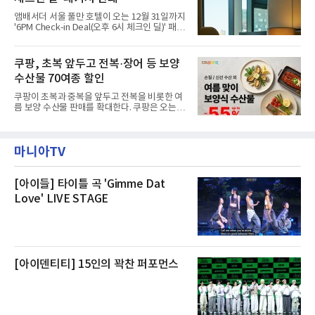
이라며 선을 그었다.쿠팡은 21일 인천 물류센터
내부에서 불이 타는 냄새가 났다는 의혹과 관련
앰배서더 서울 풀만 호텔이 오는 12월 31일까지
해 “사실무근”이라는 입장을 밝혔다.회사 측은
'6PM Check-in Deal(오후 6시 체크인 딜)' 패키
“인근에서 지난 15일 다른 회사에서 발생한 대
지를 선보인다.이번 패키지는 오후 6시 체크인
형 화재 연기가 인입돼 즉시 방재팀이 조사한 결
으로 여유로운 저녁 시간부터 호텔 스테이를 시
과 일산화탄소가 미검출됐고, 내부 문제가 아닌
작할 수 있도록 준비됐다.앰배서더 서울 풀만 호
쿠팡, 초복 앞두고 전복·장어 등 보양
것으로 확인됐다”고 설명했다.이어 “정확한 화
텔 측은 “퇴근 후 또는 주말 도심 속에서 짧지만
재 원인은 추후 조사될
수산물 70여종 할인
온전한 휴식을 원하는 고객들에게 특별한 경험
을 제공한다”고 밝혔다.패키지는 디럭스와 이그
쿠팡이 초복과 중복을 앞두고 전복을 비롯한 여
제큐티브 두 가지 타입으로 구성된다. 디럭스 패
름 보양 수산물 판매를 확대한다. 쿠팡은 오는
키지는 객실 1박(룸 온리)으로 심플한 호캉스를
20일까지 전복, 문어, 낙지, 장어 등 70여종의 수
즐길 수 있으며, 이그제큐티브 패키지는 객실 1
산물을 할인 판매한다고 8일 밝혔다.이번 행사
박과 함께 클럽 앰배서더 라운지 2인 이용, 웰니
에는 국내산 활전복과 문어, 낙지, 장어, 생물새
스 센터 사우나 2인 이용 혜택이 포함된다.특히
마니아TV
우 등이 포함됐다. 쿠팡은 올해 큰 크기의 전복
클럽 앰배서더 라운지
생산량이 늘어난 점을 반영해 주요 산지 상품을
로켓프레시 새벽배송으로 선보인다고 설명했다.
전복은 산지에서 채취한 뒤 전국으로 직송되는
[아이들] 타이틀 곡 'Gimme Dat
방식으로 운영된다. 신선도가 중요한 상품인 만
Love' LIVE STAGE
큼 이르면 다음 날 오전 배송이 가능하도록 물류
망을 활용하고 있다.쿠팡의 전복 매입량도 늘고
있다. 쿠팡에 따르면 전복 매입량은 2020년 30
톤 미만에서 2022년 140톤
[아이덴티티] 15인의 꽉찬 퍼포먼스