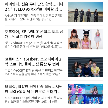
Chicago)의 알리안츠 스테이지에 올랐다”며
에이엠피, 신흥 무대 맛집 활약…미니
“총 14곡으로 구성된 세트리스트를 선사, 데뷔 7
2집 'HELLO AxMxP'로 이어갈 상승
년 차다운 노련한 무대 매너와 파워풀한 에너지
로 현장의 분위기를 압도했다”고 밝혔다.1991
세
AxMxP(에이엠피)가 신흥 무대 맛집으로 존재감
년 시작된 ‘롤라팔루자’는 8개 스테이지, 170여
을 키워가고 있다.지난해 9월 정규 1집
팀의 아티스트와 40만 명 이상의 관객이 운집하
'AxMxP'를 발매하며 가요계에 정식 출격한
는 북미 최대 규모의 페스티벌이다.올해 ‘롤라팔
AxMxP는 데뷔 전부터 버스킹과 각종 페스티벌,
루자 시카고’에는 에스파 외에도 제니, 아이들,
공연 무대에 오르며 실전 경험을 쌓아왔다.이들
캣츠아이, EP ‘WILD’ 콘셉트 포토 공
코르티스 등 K팝 스타들이 출연진 명단에 이름
은 소속사 패밀리 콘서트를 비롯해 '뷰티풀 민트
을 올렸다.이날 에스파는
개…낯설고 강렬한 변신
라이프 2025', '2025 부산국제록페스티벌' 등 대
형 무대에 잇달아 출연해 당찬 에너지와 풋풋한
캣츠아이(KATSEYE)가 31일(한국시간) 공식 소
매력으로 음악팬들의 눈도장을 찍었다.이후
셜미디어를 통해 세 번째 EP ‘WILD(와일드)’의
AxMxP는 '카운트다운 판타지 2025-2026',
콘셉트 포토와 트랙리스트를 공개했다.‘Wild
'PEAKBOX 2025 vol.2 : 사랑·청춘·행복', '2025
heart(와일드 하트)’라는 제목이 붙은 콘셉트 포
Someday Christmas - 부산' 등 무대를 통해 안
토에는 멤버들의 본능적이고 야성적인 면모가
코르티스 ‘FaSHioN’, 스포티파이 2
정적인 실력을 입증했고, 올해 '2026 어썸뮤직
강렬하게 담겼다. 짙은 아이섀도와 푸른빛·금빛·
페스티벌', '뷰티풀 민트 라이프 2026', '2026
억 스트리밍 돌파…팀 통산 두 번째
붉은빛의 컬러 렌즈가 비현실적인 분위기를 자
아내고, 여러 원색이 불규칙하게 뒤섞인 멀티컬
코르티스(CORTIS)가 팀 통산 두 번째로 단일곡
러 헤어와 과감한 블루·블랙 립 메이크업이 낯설
2억 스트리밍을 달성했다.소속사 측은 29일 “코
고도 매혹적인 비주얼을 완성했다.스타일링 역
르티스의 데뷔 앨범 수록곡 ‘FaSHioN’이 글로
시 파격적이다. 스터드와 망사, 코르셋, 풍성한
벌 오디오·음원 스트리밍 플랫폼 스포티파이에
레이스 등 언뜻 어울리지 않을 듯한 소재와 실루
서 27일 자로 누적 재생 수 2억 회를 돌파했
브브걸, 활발한 음악방송 활동…시원
엣을 거침없이 결합했다. 멤버들은 각기 다른 개
다”고 밝혔다.곡이 발표된 지 약 10개월 만이다.
성을 살린 스타일링을 선
한 보컬+통통 튀는 안무로 무더위 사
팀의 첫 번째 2억 스트리밍 곡은 동일 음반에 수
록된 ‘GO!’다. 이 노래는 공개 약 9개월 만인 지
냥
브브걸(BBGIRLS)이 ‘서머 퀸’의 존재감을 다시
난달 26일 자에 2억 고지를 밟았다. 이는 최근 5
한번 보여줬다.브브걸은 지난 16일 새 싱글
년 내 데뷔한 보이그룹의 곡 중 최단기 2억 달성
'BODY WAVE'(바디 웨이브)를 발매하고 각종 음
이며 ‘FaSHioN’이 그 다음이다.코르티스는 평