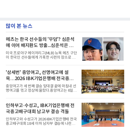
많이 본 뉴스
메츠는 한국 선수들의 '무덤'? 심준석
에 이어 배지환도 방출...심준석은 이
미 귀국, 배지환은 미국 잔류할 듯
미국 프로야구 메이저리그(MLB) 뉴욕 메츠 구단
이 한국인 선수들에게 가혹한 시련의 장소로 전
락하고 있다. 한때 한국 야구의 미래를 이끌어갈
대형 유망주로 기대를 모았던 투수 심준석에 이
어, 빅리그 경력을 지닌 내외야수 배지환까지 연
'삼세번' 중앙여고, 선명여고에 설
달아 뉴욕 메츠 산하 마이너리그에서 방출 통보
욕…2026 IBK기업은행배 전국중고
를 받는 아픔을 겪었다. 두 선수의 동반 이탈은
메츠 구단이 유독 한국 선수들에게 '기회의 땅'이
배구대회 우승
중앙여고가 세 번째 결승 맞대결 끝에 마침내 선
아닌 '무덤'처럼 작용하고 있음을 방증하고 있다.
명여고를 꺾고 정상에 올랐다.중앙여고는 6일
고교 시절 시속 160km에 달하는 강속구로 큰 스
충북 제천실내체육관에서 열린 2026 IBK기업은
포트라이트를 받았던 심준석은 루키리그에서 메
행배 전국중고배구대회 18세 이하 여자부 결승
츠 구단으로부터 방출 조치됐다. 피츠버그 파이
에서 선명여고를 세트스코어 3-1(13-25, 25-14,
인하부고·수성고, IBK기업은행배 전
리츠와 마이애미 말린스를 거쳐 메츠에 둥지를
25-17, 25-10)로 물리치고 우승을 차지했다.첫
틀며 반등을 노렸으나
국중고배구대회 남고부 결승 격돌
세트를 13-25로 내주며 불안하게 출발한 중앙여
고는 이후 조직력을 되찾아 2세트부터 경기 주
인하부고와 수성고가 2026 IBK기업은행배 전국
도권을 완전히 장악했다. 강한 서브와 탄탄한 수
중고배구대회 18세 이하 남자부 결승에 나란히
비를 앞세워 내리 세 세트를 따내며 짜릿한 역전
진출하며 우승을 놓고 맞대결을 펼치게 됐다.인
승을 완성했다.이번 우승은 더욱 의미가 컸다. 중