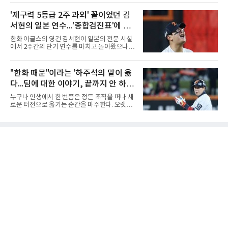
하부고는 5일 충북 제천실내체육관에서 열린 대
앙여고는 올해 3월 춘계연맹전과 5월 종별선수
회 남자 18세 이하부 준결승에서 남성고를 세트
'제구력 5등급 2주 과외' 꼴이었던 김
권대회 결승에서 모두 선명여고에 패해 준우승
스코어 3-1(25-17, 17-25, 25-21, 25-17)로 꺾
에 머물렀다. 그러나 세 번째
서현의 일본 연수...'종합검진표'에 불
고 결승행 티켓을 따냈다. 인하부고는 높은 공격
성공률을 앞세워 경기 주도권을 잡으며 승리를
과
한화 이글스의 영건 김서현이 일본의 전문 시설
거뒀다.수성고도 준결승에서 속초고를 상대로
에서 2주간의 단기 연수를 마치고 돌아왔으나,
안정된 조직력을 바탕으로 3-1(25-23, 25-16,
실전 마운드에서 여전히 극심한 제구 난조를 노
22-25, 25-19) 승리를 거두며 결승에 합류했다.
출하며 야구 팬들과 전문가들 사이에 씁쓸한 뒷
치열한 승부 속에서도 공수 균형을 유지한 수성
맛을 남기고 있다.출국 당시만 해도 선수의 고질
"한화 때문"이라는 '하주석의 말이 옳
고는 인하부고와 우승을 다툴 기회를 잡았다.여
적인 제구 문제를 해결할 특효약이 될 것처럼 포
자 18세 이하부에서는 중앙여고
다...팀에 대한 이야기, 끝까지 안 하는
장되었던 이번 연수는, 뚜껑을 열어보니 '제구력
5등급에게 2주짜리 족집게 과외를 붙여 1등급을
게 도리
누구나 인생에서 한 번쯤은 정든 조직을 떠나 새
기대한 꼴'이었다는 냉정한 평가를 피하기 어렵
로운 터전으로 옮기는 순간을 마주한다. 오랫동
게 됐다.야구에서 투수의 제구력은 오랜 시간 투
안 애정을 쏟았던 직장이든, 혹은 아쉬움과 상처
구폼을 반복하며 몸에 새겨진 일종의 근육 기억
를 안고 떠난 곳이든 마침표를 찍는 일은 늘 복잡
과 밸런스의 산물이다. 릴리스 포인트의 미세한
한 감정을 동반한다. 그곳을 떠난 뒤 주위에서 묻
오차나 하체 활용의 불균형은 수백, 수천 번의
는다. "지금 여기 어때? 거기는 어땠어?" 이때 쏟
교정 훈련과 실전 피드
아지는 유혹은 달콤하다. 그동안 쌓였던 불만과
섭섭함을 토로하며 동조를 구하고 싶은 마음이
굴뚝같아진다. 하지만 사회생활의 오랜 격언이
자 진리는 명확하다. '전 회사 욕은 결국 누워서
침 뱉기'다. 최근 하주석의 MHN 스포츠와의 인
터뷰는 이 평범한 진리를 가장 극적으로 보여주
며 깊은 여운을 남겼다. 오랫동안 한 팀의 주전으
로 헌신하다 새로운