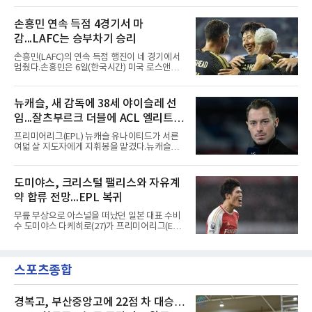
차 문제로 출국이 미뤄졌고, 국내에서 홀로 훈련
조건을 갖췄다.이력은 우승으로 채워져 있다. 수
해 왔다. 6일 입국하는 동료들과 처음 대면한 뒤
원고 시절 주축으로 활약하며 지난해 전국고등
손흥민 연속 득점 4경기서 마
짧게 호흡을 맞춰 경기에 나선다.역할도 관심사
리그와 추계전국고등대회 우승에 기여했고, 올
다. 유려한 탈압박과
감...LAFC는 승부차기 승리
해 연세대 진학 후에는 춘계한산대첩기대학대회
정상에 올랐다. 2024년에는 17세 이하(U-17) 대
손흥민(LAFC)의 연속 득점 행진이 네 경기에서
표팀 훈련에도 소집됐다.김슬기는 입단하게 돼
멈췄다.손흥민은 6일(한국시간) 미국 로스앤젤
기쁘고 영광이라며 프로 무대에서도 성장해 팀
레스 BMO 스타디움에서 열린 2026시즌 리그스
에 꼭 필요한 선수가 되겠다고 각오를 밝혔다.
컵 리그 페이즈 1차전 치바스 과달라하라(멕시
코)전에 선발 출전했으나 공격포인트 없이 후반
뉴캐슬, 새 감독에 38세 야이슬레 선
41분 타일러 보이드와 교체됐다. 이날 골을 넣었
임...잘츠부르크 더블에 ACL 엘리트 2
다면 공식전 5경기 연속 득점이었다. 다만 메이
저리그사커(MLS)에서 이어온 4경기 연속골 기
연패 경력
프리미어리그(EPL) 뉴캐슬 유나이티드가 서른
록은 유지된다.경기는 팽팽했다. 전반 38분 다비
여덟 살 지도자에게 지휘봉을 맡겼다.뉴캐슬은
드 마르티네스의 땅볼 크로스를 드니 부앙가가
6일(현지시간) 마티아스 야이슬레(독일) 감독 선
오른발로 마무리해 LAFC가 앞섰으나, 4분 뒤 로
임을 발표했다. 그는 스페인 라망가에서 진행 중
베르토 알바라도가 골 지역 정면에서 왼발 슈팅
인 프리시즌 캠프에 곧바로 합류했다. 구단은 유
도미야스, 크리스털 팰리스와 자유계
으로 골대 오른쪽 하단을 찔러 균형을 맞췄다.승
럽 축구계에서 가장 촉망받는 젊은 감독을 데려
부는 승부차기로 갈렸다. LAFC는
약 합류 전망...EPL 복귀
왔다고 밝혔다.이력은 이른 나이에 쌓였다. 서른
셋이던 2021년 오스트리아 레드불 잘츠부르크
무릎 부상으로 아스널을 떠났던 일본 대표 수비
사령탑에 올라 첫 시즌 리그와 컵대회를 동시에
수 도미야스 다케히로(27)가 프리미어리그(EPL)
제패했고, 구단 역사상 처음으로 팀을 유럽축구
로 돌아온다.영국 BBC는 6일(한국시간) 도미야
연맹(UEFA) 챔피언스리그 토너먼트에 올린 뒤
스가 입단 테스트를 마치고 크리스털 팰리스에
리그 2연패도 달성했다.아시아에서도 성과를 냈
자유계약(FA)으로 합류할 전망이라고 보도했다.
다. 2023년 사우디아라비아 알아흘리로 옮겨
스포츠종합
큰 틀의 계약 조건은 이미 합의됐고 구단은 개막
2024-2025시즌과 2025-2026시즌
을 앞두고 영입 절차를 서두르고 있다.그의 최근
여정은 순탄치 않았다. 고질적인 무릎 부상 끝에
지난 시즌 아스널과 상호 합의로 계약을 해지했
경복고, 부산중앙고에 22점 차 대승…
고, 네덜란드 아약스에서 시즌 막판 8경기를 소