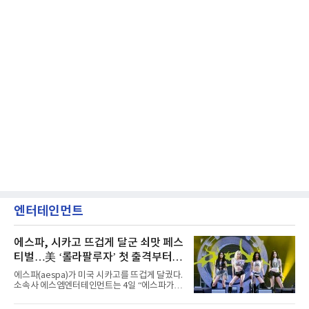
엔터테인먼트
에스파, 시카고 뜨겁게 달군 쇠맛 페스
티벌…美 ‘롤라팔루자’ 첫 출격부터
증명한 존재감
에스파(aespa)가 미국 시카고를 뜨겁게 달궜다.
소속사 에스엠엔터테인먼트는 4일 “에스파가
지난 2일(현지 시간) 미국 시카고 그랜트 파크에
서 열린 ‘롤라팔루자 시카고’(Lollapalooza