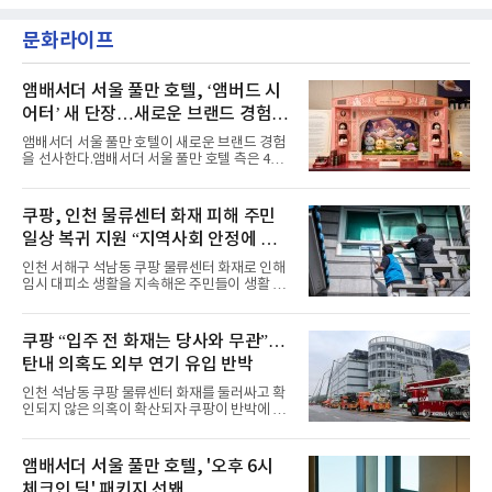
악방송에 출연했다.브브걸은 컴백 이후 Mnet
소 관심이 많은 ‘패션’을 소재로 곡을 공동 창작
'엠카운트다운'을 시작으로 KBS2 '뮤직뱅크',
했다. “내 티, 5 bucks 바지는, 만원” 등 멤버들
문화라이프
MBC '쇼! 음악중심', SBS '인기가요' 등 주요 음
의 라이프 스타일
악방송 무대에 올라 화려한 퍼포먼스를 펼쳤다.
시원한 에너지와 안정적인 라이브, 통통 튀는 매
력을 앞세워 매 무대 색다른 볼거리를 선사했다.
앰배서더 서울 풀만 호텔, ‘앰버드 시
특히 화사한 파스텔 톤의 비치웨어부터 청량한
어터’ 새 단장…새로운 브랜드 경험 선
마린룩, 햇살 아래 반짝이는 물결을 연상시키는
사
스커트, 강렬한 붉은 계열의 스타일링까지 각기
앰배서더 서울 풀만 호텔이 새로운 브랜드 경험
다른 매력을 선보였다. 브브걸은 다채로운 여름
을 선사한다.앰배서더 서울 풀만 호텔 측은 4일
패션을 완벽하게 소화하며 보
“호텔 공식 마스코트 앰버드(Ambird)의 새로운
이야기를 담은 인형 극장 콘셉트의 공간 ‘앰버드
시어터(Ambird Theater)’를 새롭게 선보인
쿠팡, 인천 물류센터 화재 피해 주민
다”고 밝혔다.앰배서더 서울 풀만 호텔은 로비
일상 복귀 지원 “지역사회 안정에 총
한편에 마련된 앰버드 존을 통해 앰버드의 세계
관을 소개해왔다. 앰버드 존은 앰버드가 우주여
력”
인천 서해구 석남동 쿠팡 물류센터 화재로 인해
행 중 수집한 다양한 굿즈를 전시한 '앰버드 플래
임시 대피소 생활을 지속해온 주민들이 생활 터
닛(Ambird Planet)과 계절별 플라워 연출로 사
전으로 돌아갈 수 있는 계기가 마련됐다. 쿠팡풀
랑받아온 ‘앰버드 가든(Ambird Garden)’으로
필먼트서비스(CFS)가 지난 28일부터 화재 피해
구성되어 있다.새 단장한 앰버드 시어터는 오페
주민을 대상으로 전문 출장 청소서비스 지원에
쿠팡 “입주 전 화재는 당사와 무관”…
라 극장을 모티브로 한 데코레이션으로 구성됐
나섬으로써 본격적인 지역사회 복구 작업이 시
다. 무대 공간 및 티켓 박스
탄내 의혹도 외부 연기 유입 반박
작된 것이다.대피소 주민 중심 청소 접수, 첫날
부터 2가구 지원 완료CFS는 신현초등학교, 신
인천 석남동 쿠팡 물류센터 화재를 둘러싸고 확
현북초등학교, 신현여자중학교 등 인천 서해구
인되지 않은 의혹이 확산되자 쿠팡이 반박에 나
관내 임시 대피소 3곳에서 체류해온 화재 피해
섰다. 화재 전 센터 내부에서 탄내가 났다는 주장
주민들을 대상으로 출장 청소업체 요청 접수를
에 대해서는 외부 화재 연기 유입이라고 설명했
시작했다. 현장에서 극심한 피해를 입은 지역 주
고, 2023년 같은 물류센터에서 발생한 화재에
앰배서더 서울 풀만 호텔, '오후 6시
민들의 호응 속에 CFS는 즉시 행동에 나섰다. 지
대해서도 쿠팡 입주 전 공사 과정에서 벌어진 일
난 28일 오후 전문 청소업체와
체크인 딜' 패키지 선봬