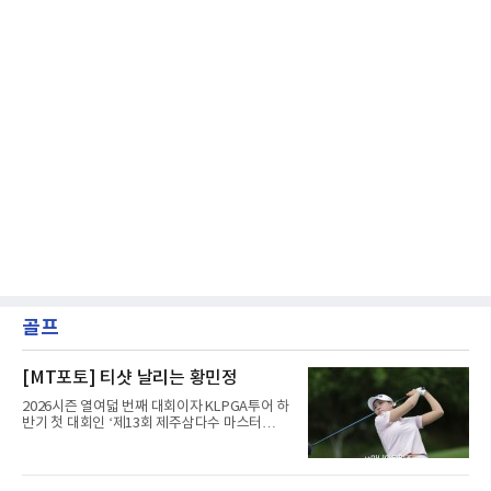
골프
[MT포토] 티샷 날리는 황민정
2026시즌 열여덟 번째 대회이자 KLPGA투어 하
반기 첫 대회인 ‘제13회 제주삼다수 마스터
스’(총상금 10억 원, 우승상금 1억 8천만 원)가
제주도 서귀포시에 위치한 테디밸리 골프앤리조
트(파72/6,767야드)에서 열리고 있다.6일 현재
1라운드 경기가 펼쳐지고 있다.황민정이 16번