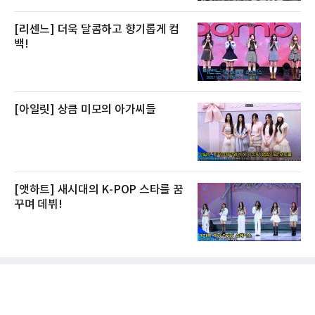
[리센느] 더욱 달콤하고 향기롭게 컴
백!
[아일릿] 상큼 미모의 아가씨들
[앳하트] 새시대의 K-POP 스타를 꿈
꾸며 데뷔!