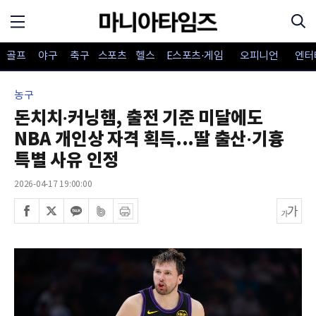
골프
야구
축구
스포츠
헬스
E스포츠·게임
오피니언
엔터
농구
돈치치·커닝햄, 출전 기준 미달에도
NBA 개인상 자격 획득...딸 출산·기흉
특별 사유 인정
2026-04-17 19:00:00