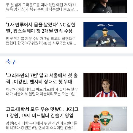
뽑자, 1회말 크로암스트롱이 다저스 선발 에릭
두 달 넘게 그라운드를 떠나 있던 에런 저지(34·
라워를 상대로 중월 솔로 홈런으로 응수했다. 최
뉴욕 양키스)가 복귀 준비에 착수했다.MLB닷컴
근 50년간 리글리필드에서 1회 양 팀 선두타자
은 6일(한국시간) 저지가 전날 추가 검사를 받은
홈런이 함께 나온 것은 두 번째이며, 통계업체
뒤 야외 달리기와 상체 저항 운동으로 훈련 강도
엘리어스 스포츠뷰로에 따르면 그해 MVP 투표
를 높여도 된다는 허가를 받았다고 전했다.저지
'1사 만루에서 몸을 날렸다' NC 김한
10위 이내 선수끼리 이런 공방을 벌인 사례는 처
는 이날 뉴욕 양키스타디움에서 열린 세인트루
음이다.흐름은 크로암스트롱
별, 캡스플레이 첫 2개월 연속 수상
이스 카디널스전을 앞두고 야구 장비를 착용한
채 스트레칭과 조깅, 저항 밴드 훈련을 소화했
만루 위기를 지운 수비가 7월 최고의 장면으로
다. 아메리칸리그 최우수선수(MVP) 3회 수상자
뽑혔다.한국야구위원회(KBO) 사무국은 6일
인 그가 부상 이후 야외 달리기에 나선 것은 처음
2026 신한 SOL KBO리그 7월 월간 캡스플레이
이다.본인의 의지는 확고하다. 저지는 올 시즌 안
수상자로 NC 다이노스 내야수 김한별을 선정했
에 돌아오겠다며, 애초부터 최대한 빨리 복귀하
다고 밝혔다. 6월에 이어 두 달 연속 수상으로,
는 것이 계획이었고 올해를 접겠다고 생각한 적
축구
이 상 제정 이래 첫 사례다.ADT캡스가 KBO와
은 없다고 말했다.이탈은
함께 시상하는 이 상은 공식 기록위원이 승리 확
률 기여도와 수비 지수를 종합 평가해 해당 기간
최고점을 받은 수비 장면에 준다.수상 장면은 지
'그리즈만의 7번' 달고 서울에서 첫 출
난달 23일 서울 잠실구장에서 나왔다. NC가 7-5
격...이강인, 맨시티 상대로 첫 무대
로 앞선 8회말 1사 만루에서 김한별은 LG 트윈
스 오지환의 강한 타구에 몸을 날려 막아낸 뒤 유
이강인(아틀레티코 마드리드)의 새 유니폼 첫 무
격수 김주원에게 연결했다. 김주원이 1루수 블
대가 서울에서 열린다.아틀레티코는 오는 9일
레인에게 던지며 4-6-3 병살타가 완
오후 8시 서울월드컵경기장에서 맨체스터 시티
와 2026 쿠팡플레이 시리즈 친선 경기를 치른다.
구단 소집 명단에 이강인이 포함되면서 변수가
고교·대학서 모두 우승 맛봤다...K리그
없는 한 그의 첫 출격은 서울이 된다.등번호부터
1 강원, 19세 미드필더 김슬기 영입
무게가 실렸다. 이강인은 첫 경기부터 7번을 단
다. 2010년대 팀의 전성기를 이끈 앙투안 그리즈
강원FC가 대학 무대에서 뛰던 신인 미드필더를
만이 달았던 번호다.합류 과정은 순탄치 않았다.
데려왔다.강원은 6일 연세대 소속이던 김슬기
스페인으로 건너가려던 그는 병역 특례 행정 절
(19)를 영입했다고 밝혔다. 186㎝, 79㎏의 신체