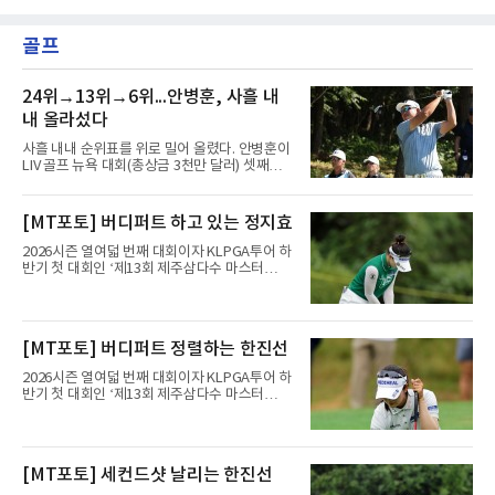
골프
24위→13위→6위...안병훈, 사흘 내
내 올라섰다
사흘 내내 순위표를 위로 밀어 올렸다. 안병훈이
LIV 골프 뉴욕 대회(총상금 3천만 달러) 셋째날
톱10에 진입하며 상승세를 이어갔다.안병훈은 9
일(한국시간) 미국 뉴저지주 베드민스터의 트럼
프 내셔널 골프 클럽 베드민스터(파71)에서 열
[MT포토] 버디퍼트 하고 있는 정지효
린 3라운드에서 보기 1개만 적고 버디 4개를 잡
아 3언더파 68타를 쳤다. 중간 합계 5언더파 208
2026시즌 열여덟 번째 대회이자 KLPGA투어 하
타로 공동 6위에 올라섰다.정상과는 거리가 있
반기 첫 대회인 ‘제13회 제주삼다수 마스터
다. 단독 선두 호아킨 니만(칠레)이 중간 합계 14
스’(총상금 10억 원, 우승상금 1억 8천만 원)가
언더파 199타로 멀리 달아났기 때문이다. 다만
제주도 서귀포시에 위치한 테디밸리 골프앤리조
안병훈은 이번 시즌 두 번째 톱10을 노릴 수 있
트(파72/6,767야드)에서 열리고 있다.8일 현재
는 위치다.한국 선수들도 선전했다. 송영한이 3
3라운드 경기가 펼쳐지고 있다.정지효가 1번 홀
[MT포토] 버디퍼트 정렬하는 한진선
타를 줄여 중간 합계 3언더파 210타로 공동 10
에서 경기하고 있다.
위에 올랐고, 캐나다 교포
2026시즌 열여덟 번째 대회이자 KLPGA투어 하
반기 첫 대회인 ‘제13회 제주삼다수 마스터
스’(총상금 10억 원, 우승상금 1억 8천만 원)가
제주도 서귀포시에 위치한 테디밸리 골프앤리조
트(파72/6,767야드)에서 열리고 있다.8일 현재
3라운드 경기가 펼쳐지고 있다.한진선이 1번 홀
[MT포토] 세컨드샷 날리는 한진선
에서 경기하고 있다.