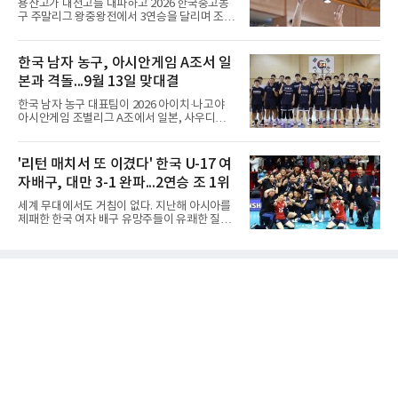
용산고가 대전고를 대파하고 2026 한국중고농
정선에서는 흑이 먼저 두는 대신 덤이 없다. 한국
구 주말리그 왕중왕전에서 3연승을 달리며 조 1
기원 역시 기력 차이를 표시하는 기준에서 정선
위로 16강에 진출했다.용산고는 8일 전남 해남
을 하나의 기준으로 삼고 있다.과거 일본 바둑의
우슬체육관에서 열린 대회 남고부 B조 예선 3차
치수제에서는 실력 차이에 따라 정선(定先), 선
전에서 대전고를 상대로 주전 선수들의 고른 활
한국 남자 농구, 아시안게임 A조서 일
상선(先相先), 선이선(先二先) 등 여러 단계가
약을 앞세워 108-33으로 대승을 거뒀다.용산고
본과 격돌...9월 13일 맞대결
는 배대범이 22점, 김민기가 19점, 이승민이 13
점을 올리며 공격을 이끌었다. 경기 초반부터 주
한국 남자 농구 대표팀이 2026 아이치·나고야
도권을 잡은 용산고는 일찌감치 승기를 굳히며
아시안게임 조별리그 A조에서 일본, 사우디아라
대전고에 큰 점수 차 승리를 거뒀다.이로써 용산
비아, 인도네시아와 경쟁한다.대회 조직위원회
고는 예선 3경기를 모두 승리하며 B조 1위로 16
가 8일 발표한 일정에 따르면 한국은 9월 10일
강에 진출했다. 용산고는 16강에서 배재고와 맞
사우디, 11일 인도네시아, 13일 일본과 차례로
'리턴 매치서 또 이겼다' 한국 U-17 여
붙는다.C조에서는 양정고가 충주고를 82-35로
맞붙는다. FIBA 랭킹은 일본 22위, 한국 57위, 사
크게 꺾고 16강 진출을 확정했다
자배구, 대만 3-1 완파...2연승 조 1위
우디 65위, 인도네시아 94위로, 랭킹과 홈 이점
을 모두 갖춘 일본이 최대 변수다.니콜라이스 마
세계 무대에서도 거침이 없다. 지난해 아시아를
줄스(라트비아) 감독이 이끄는 대표팀은 지난달
제패한 한국 여자 배구 유망주들이 유쾌한 질주
6일 FIBA 월드컵 예선 1라운드 6차전에서 일본
를 이어가고 있다.중·고교 선수들로 구성된 17세
을 2점 차로 꺾었다. 오는 15·16일 도쿄에서 일
이하(U-17) 여자배구대표팀은 8일(한국시간) 칠
본과 평가전도 예정돼 실전 점검이 가능하다.
레 로스안데스에서 열린 2026 국제배구연맹
NBA에 도전 중인 이현중을 앞세운 대표팀의 목
(FIVB) U-17 여자 세계선수권대회 조별리그 D조
표는 우승이다.조별리그는 12
2차전에서 대만을 세트 점수 3-1(25-19 18-25
25-13 25-15)로 꺾었다. 전날 푸에르토리코를
3-1로 물리쳤던 한국은 2연승으로 조 1위에 올
라 16강 진출에 청신호를 켰다.이날 승리는 남다
른 의미가 있었다. 한국은 지난해 2025 U-16 아
시아선수권 결승에서 대만을 풀세트 접전 끝에
3-2로 꺾고 정상에 올랐는데, 세계선수권에서
이뤄진 '리턴 매치'에서도 승리하