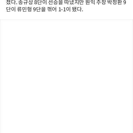
졌다. 송규상 8단이 선승을 따냈지만 원익 주장 박정환 9
단이 류민형 9단을 꺾어 1-1이 됐다.