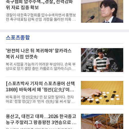
축구협회 압수수색..,경찰, 전력강화
선발로 곧장 투입돼 90분을 소화하며 팀의 3-0
랜드)와의 친선경기에서 전반 37분 0의 균형을
완승에 힘을 보탰다.기록도
위 자료 집중 확보
깨는 골을 넣었다. 톰 비쇼프가 왼쪽 측면에서 올
린 프리킥에 묘하게 머리를 갖다 대 방향을 바꾸
경찰이 대한축구협회를 압수수색하면서 홍명보
며 골 그물을 흔들었다.흐름은 좋았다. 제주전에
전 축구대표팀 감독 선임 과정을 둘러싼 의혹 규
서 주장 완장을 차고 30여 분을 소화했던 그는
명에 속도가 붙었다.월드컵 조별리그 탈락 이후
이날도 선발로 나서 요나탄 타와 중앙 수비진에
비판이 홍 전 감독에게 집중됐지만 경찰의 시선
서 호흡을 맞췄고, 후반 18분까지 뛰고 이토 히
은 다른 곳을 향한다. 성적 부진과 별개로 선임
로키로 교체됐다.분데스리가 최다 우승팀(35회)
스포츠종합
과정에 부당함이 있었는지가 수사의 본류다.7일
뮌헨은 프리시즌 아시아
연합뉴스 취재를 종합하면 서울경찰청 광역수사
단 금융범죄수사대는 전날 축구협회 사무실 등
을 압수수색해 감독 선임 관련 자료를 다수 확보
'완전히 나은 뒤 복귀해야' 알카라스
했다. 특히 감독 후보를 검토해 이사회에 추천하
복귀 시점 안갯속
는 전력강화위원회가 생성한 자료를 집중적으로
확보한 것으로 알려졌다.경찰은 협회가 홍 전 감
복귀 시점을 가늠하기 어려운 부상이다. 손목 부
독을 1순위 후보로 정하고 검증한 과정, 이사회
상으로 장기 결장 중인 카를로스 알카라스(스페
의 최종 승인 경위를 살
인)가 올해 마지막 메이저 US오픈에 나설 수 있
을지 관심이 쏠린다.얀니크 신네르(이탈리아)와
정상을 다투던 알카라스는 지난 4월 바르셀로나
[스포츠박사 기자의 스포츠용어 산책
오픈 이후 넉 달째 남자프로테니스(ATP) 투어 경
1869] 바둑에서 왜 '정선(定先)'이라
기에 나서지 못하고 있다. 9일 영국 BBC 등에 따
르면 그는 손목 힘줄을 감싸는 활막에 염증이 생
말할까
바둑 용어 ‘정선(定先)’은 참 묘한 말이다. 한자
기는 건초염을 앓고 있다.이 부상이 까다로운 이
어로 ‘정할 정(定)’과 ‘먼저 선(先)’을 써서 말 그
유가 있다. 반복적으로 라켓을 쥐고 휘두르는 동
대로 풀면 ‘먼저 두는 것을 정한다’는 뜻이다. 흑
작 탓에 테니스 선수에게 흔한 부상이지만, 가벼
이 먼저 두되 백에게 덤을 주지 않는 방식이다.
우면 몇 주 안에 낫는 반면 심하면 수술과 함께
요즘 프로기사들의 대국은 대부분 ‘호선(互
용산고, 대전고 대파…2026 한국중고
최장 1년의 회복이 필요하다. 알카라스는 수술
先)’으로 치러지고, 백에게 6집 반 또는 7집 반의
은 받지 않았다. 라켓
농구 주말리그 왕중왕전 3연승으로 조
덤을 주는 것이 일반적이다. (본 코너 1868회 ‘바
둑에서 왜 ‘호선(互先)’이라 말할까‘ 참조) 반면
1위 16강 진출