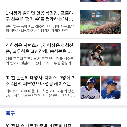
에서 연평균 약 28억 원에 달하는 대형 계약과
고 출발한 슈퍼스타들의 성적이 팀의 희로애락
한화의 프랜차이즈 스타라는 지위를 얻었다. 만
을 결정짓는 가운데, LA 다저스의 오타니 쇼헤
약 MLB 구단들의 평가가 기대에 미치지 못하더
이가 완벽한 대성공 신화를 써 내려가는 것과 달
144경기 줄이면 연봉 삭감?…프로야
라도 돌아올 곳이 확실하다.그렇다고 포스팅 도
리 토론토 블루제이스의 블라디미르 게레로 주
전의 의미가 작아지는 것은 아
구 선수를 '경기 수'로 평가하는 '시대
니어는 대참사 수준의 부진에 허덕이고 있다.토
론토는 2025년 4월 게레로 주니어와 계약 기간
착오'
전례 없는 폭염으로 KBO리그가 멈춰 서는 초유
14년, 총액 5억 달러(당시 7300억원)라는 메이
의 사태가 발생하면서 144경기 체제에 대한 근
저리그 역사상 손꼽히는 초대형 연장 계약을 체
본적인 고민이 필요하다는 목소리가 커지고 있
결했다. 토론토는 2021년의 경이로운 폭발력과
다.선수들의 건강과 경기력, 그리고 리그의 지속
2024년의 반등, 그리고 직전 시즌 포스트시즌에
가능성을 고려하면 이제는 단순히 '얼마나 많은
김하성은 사면초가, 김혜성은 첩첩산
서 보여준 맹활약을 믿고 그에게 팀의 미래를 전
경기를 치르느냐'가 아니라 '어떤 수준의 경기를
적으로 맡겼다.그러나 2026시즌
중, 고우석은 고진감래, 송성문은 무
보여주느냐'를 고민해야 할 시점이다. 그런데 경
기 수를 줄이면 선수들의 연봉도 깎아야 하냐는
난지경... 이정후는?
미국 프로야구 무대에서 뛰고 있는 한국 선수들
얘기가 나온다. 과연 프로야구 선수의 가치를 경
의 행보가 엇갈리고 있다. 각자 마주한 환경과 현
기 수로만 계산하는 것이 맞을까?선수들의 연봉
실은 판이하지만, 그라운드 위에서 살아남기 위
은 단순히 출전 경기 숫자에 대한 대가가 아니다.
한 이들의 사투는 저마다의 방식으로 치열하게
선수 개인의 기량, 팀 내 가치, 리그 흥행 기여도,
전개되는 중이다. 태평양 건너에서 써 내려가고
'미친 돈질의 대명사' 다저스, 7명에 2
그리고 대체 불가능한 경쟁력에 대한 평가다.
있는 다섯 선수의 성적표와 현재 처지를 사자성
144경기를 치른다고
조 4천억 퍼부었으나 성공 케이스는
어로 진단해 본다.김하성은 사면초가에 직면했
다. 잇따른 부상과 이로 인한 긴 공백기는 선수
오타니와 야마모토뿐
메이저리그(MLB)를 대표하는 거대 자본의 상징
개인에게 치명적인 타격이었다. 여기에 FA 계약
LA 다저스가 천문학적인 자금을 쏟아부으며 '스
을 앞둔 시점에서 터져 나온 부진까지 겹치며,
타 군단' 구축에 나섰으나, 그 성적표는 투자 규
그를 둘러싼 주변 상황은 사방이 막힌 장벽처럼
모에 턱없이 못 미치는 초라한 수준에 머물고 있
숨을 조여오고 있다. 빅리그 잔류와 가치 증명을
다. 막대한 페이롤을 무기로 리그 전체의 판도를
동시에 이뤄내야 하는 그의 앞길에는 그 어느 때
축구
뒤흔들겠다는 전략이었지만, 실상은 뼈아픈 부
보다 차갑고 무거운 시
작용만 떠안은 모양새다.다저스가 최근 몇 년간
영입한 주요 슈퍼스타 7명의 계약 총액은 무려
17억 2,300만 달러에 달한다. 현재 환율을 기준
'이적설 속 산뜻한 출발' 배준호 시즌