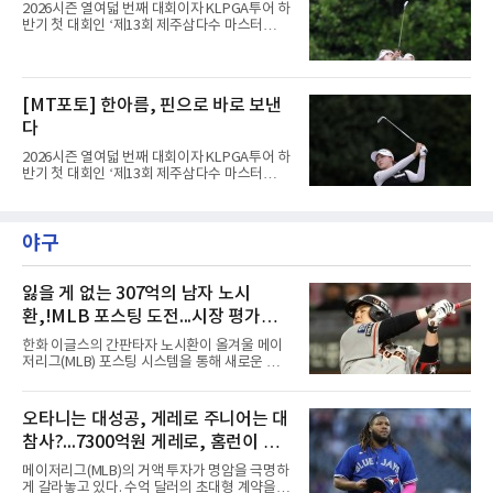
2026시즌 열여덟 번째 대회이자 KLPGA투어 하
반기 첫 대회인 ‘제13회 제주삼다수 마스터
스’(총상금 10억 원, 우승상금 1억 8천만 원)가
제주도 서귀포시에 위치한 테디밸리 골프앤리조
트(파72/6,767야드)에서 열리고 있다.8일 현재
3라운드 경기가 펼쳐지고 있다.한진선이 1번 홀
[MT포토] 한아름, 핀으로 바로 보낸
에서 경기하고 있다.
다
2026시즌 열여덟 번째 대회이자 KLPGA투어 하
반기 첫 대회인 ‘제13회 제주삼다수 마스터
스’(총상금 10억 원, 우승상금 1억 8천만 원)가
제주도 서귀포시에 위치한 테디밸리 골프앤리조
트(파72/6,767야드)에서 열리고 있다.8일 현재
야구
3라운드 경기가 펼쳐지고 있다.한아름이 1번 홀
에서 경기하고 있다.
잃을 게 없는 307억의 남자 노시
환,!MLB 포스팅 도전...시장 평가는
의외일 수 있어
한화 이글스의 간판타자 노시환이 올겨울 메이
저리그(MLB) 포스팅 시스템을 통해 새로운 도전
에 나선다.노시환은 11년 총액 307억 원이라는
KBO리그 사상 초유의 비FA 다년 계약을 체결하
면서 동시에 해외 진출 가능성을 열어두는 조항
오타니는 대성공, 게레로 주니어는 대
을 포함했다. 국내에서 이미 최고 수준의 대우와
참사?...7300억원 게레로, 홈런이 충
확실한 입지를 확보한 만큼, 이번 메이저리그 도
전은 생존을 건 승부수가 아니다.오히려 잃을 것
격적인 6개, 야후 스포츠 "올해 트레
메이저리그(MLB)의 거액 투자가 명암을 극명하
이 없는 도전에 가깝다. 노시환은 이미 KBO리그
이드했어야" 질타
게 갈라놓고 있다. 수억 달러의 초대형 계약을 안