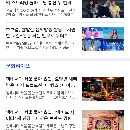
페스티벌', '뷰티풀 민트 라이프 2026', '2026
억 스트리밍 돌파…팀 통산 두 번째
붉은빛의 컬러 렌즈가 비현실적인 분위기를 자
아내고, 여러 원색이 불규칙하게 뒤섞인 멀티컬
코르티스(CORTIS)가 팀 통산 두 번째로 단일곡
러 헤어와 과감한 블루·블랙 립 메이크업이 낯설
2억 스트리밍을 달성했다.소속사 측은 29일 “코
고도 매혹적인 비주얼을 완성했다.스타일링 역
르티스의 데뷔 앨범 수록곡 ‘FaSHioN’이 글로
시 파격적이다. 스터드와 망사, 코르셋, 풍성한
벌 오디오·음원 스트리밍 플랫폼 스포티파이에
레이스 등 언뜻 어울리지 않을 듯한 소재와 실루
서 27일 자로 누적 재생 수 2억 회를 돌파했
브브걸, 활발한 음악방송 활동…시원
엣을 거침없이 결합했다. 멤버들은 각기 다른 개
다”고 밝혔다.곡이 발표된 지 약 10개월 만이다.
성을 살린 스타일링을 선
한 보컬+통통 튀는 안무로 무더위 사
팀의 첫 번째 2억 스트리밍 곡은 동일 음반에 수
록된 ‘GO!’다. 이 노래는 공개 약 9개월 만인 지
냥
브브걸(BBGIRLS)이 ‘서머 퀸’의 존재감을 다시
난달 26일 자에 2억 고지를 밟았다. 이는 최근 5
한번 보여줬다.브브걸은 지난 16일 새 싱글
년 내 데뷔한 보이그룹의 곡 중 최단기 2억 달성
'BODY WAVE'(바디 웨이브)를 발매하고 각종 음
이며 ‘FaSHioN’이 그 다음이다.코르티스는 평
악방송에 출연했다.브브걸은 컴백 이후 Mnet
소 관심이 많은 ‘패션’을 소재로 곡을 공동 창작
'엠카운트다운'을 시작으로 KBS2 '뮤직뱅크',
했다. “내 티, 5 bucks 바지는, 만원” 등 멤버들
문화라이프
MBC '쇼! 음악중심', SBS '인기가요' 등 주요 음
의 라이프 스타일
악방송 무대에 올라 화려한 퍼포먼스를 펼쳤다.
시원한 에너지와 안정적인 라이브, 통통 튀는 매
력을 앞세워 매 무대 색다른 볼거리를 선사했다.
앰배서더 서울 풀만 호텔, 요일별 혜택
특히 화사한 파스텔 톤의 비치웨어부터 청량한
담은 미식 프로모션 ‘더 킹스 : 다이닝
마린룩, 햇살 아래 반짝이는 물결을 연상시키는
프리빌리지즈’ 선봬
스커트, 강렬한 붉은 계열의 스타일링까지 각기
앰배서더 서울 풀만 호텔의 프리미엄 라이브 뷔
다른 매력을 선보였다. 브브걸은 다채로운 여름
페 더 킹스가 오는 8월 10일부터 10월 31일까지
패션을 완벽하게 소화하며 보
특별 프로모션 ‘더 킹스 : 다이닝 프리빌리지
즈’를 선보인다.앰배서더 서울 풀만 호텔 측은
“요일마다 다른 즐거움과 한층 깊어진 미식의 여
앰배서더 서울 풀만 호텔, ‘앰버드 시
유를 경험할 수 있도록 기획했다”고 밝혔다.먼저
어터’ 새 단장…새로운 브랜드 경험 선
월요일과 화요일에는 한 주의 문을 여는 여유로
운 식사를 테마로 다양한 혜택이 마련된다. 런치
사
앰배서더 서울 풀만 호텔이 새로운 브랜드 경험
이용 시 성인 5인 이상 사전 예약 고객에게 성인