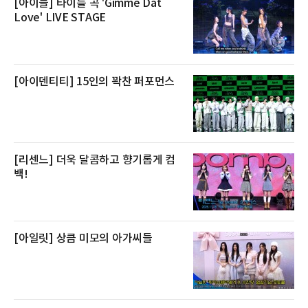
제큐티브 두 가지 타입으로 구성된다. 디럭스 패
[아이들] 타이틀 곡 'Gimme Dat
키지는 객실 1박(룸 온리)으로 심플한 호캉스를
Love' LIVE STAGE
즐길 수 있으며, 이그제큐티브 패키지는 객실 1
박과 함께 클럽 앰배서더 라운지 2인 이용, 웰니
스 센터 사우나 2인 이용 혜택이 포함된다.특히
클럽 앰배서더 라운지
[아이덴티티] 15인의 꽉찬 퍼포먼스
[리센느] 더욱 달콤하고 향기롭게 컴
백!
[아일릿] 상큼 미모의 아가씨들