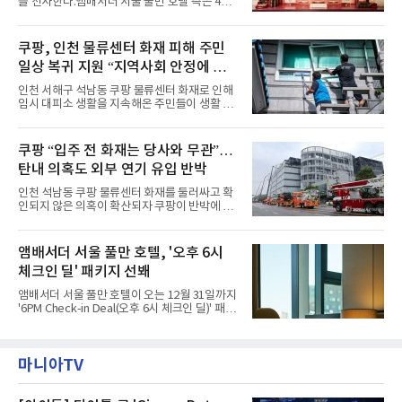
을 선사한다.앰배서더 서울 풀만 호텔 측은 4일
1인 무료 혜택을 제공하며, 디너 이용 시에는 성
“호텔 공식 마스코트 앰버드(Ambird)의 새로운
인 2인 이상 사전 예약 고객에게 소인 1인 무료
이야기를 담은 인형 극장 콘셉트의 공간 ‘앰버드
혜택을 제공한다.수요일 런치에는 사전 예약한
시어터(Ambird Theater)’를 새롭게 선보인
쿠팡, 인천 물류센터 화재 피해 주민
유료 회원 고객을 대상으로 5% 추가 할인 또는
다”고 밝혔다.앰배서더 서울 풀만 호텔은 로비
바우처 1매 추가
일상 복귀 지원 “지역사회 안정에 총
한편에 마련된 앰버드 존을 통해 앰버드의 세계
관을 소개해왔다. 앰버드 존은 앰버드가 우주여
력”
인천 서해구 석남동 쿠팡 물류센터 화재로 인해
행 중 수집한 다양한 굿즈를 전시한 '앰버드 플래
임시 대피소 생활을 지속해온 주민들이 생활 터
닛(Ambird Planet)과 계절별 플라워 연출로 사
전으로 돌아갈 수 있는 계기가 마련됐다. 쿠팡풀
랑받아온 ‘앰버드 가든(Ambird Garden)’으로
필먼트서비스(CFS)가 지난 28일부터 화재 피해
구성되어 있다.새 단장한 앰버드 시어터는 오페
주민을 대상으로 전문 출장 청소서비스 지원에
쿠팡 “입주 전 화재는 당사와 무관”…
라 극장을 모티브로 한 데코레이션으로 구성됐
나섬으로써 본격적인 지역사회 복구 작업이 시
다. 무대 공간 및 티켓 박스
탄내 의혹도 외부 연기 유입 반박
작된 것이다.대피소 주민 중심 청소 접수, 첫날
부터 2가구 지원 완료CFS는 신현초등학교, 신
인천 석남동 쿠팡 물류센터 화재를 둘러싸고 확
현북초등학교, 신현여자중학교 등 인천 서해구
인되지 않은 의혹이 확산되자 쿠팡이 반박에 나
관내 임시 대피소 3곳에서 체류해온 화재 피해
섰다. 화재 전 센터 내부에서 탄내가 났다는 주장
주민들을 대상으로 출장 청소업체 요청 접수를
에 대해서는 외부 화재 연기 유입이라고 설명했
시작했다. 현장에서 극심한 피해를 입은 지역 주
고, 2023년 같은 물류센터에서 발생한 화재에
앰배서더 서울 풀만 호텔, '오후 6시
민들의 호응 속에 CFS는 즉시 행동에 나섰다. 지
대해서도 쿠팡 입주 전 공사 과정에서 벌어진 일
난 28일 오후 전문 청소업체와
체크인 딜' 패키지 선봬
이라며 선을 그었다.쿠팡은 21일 인천 물류센터
내부에서 불이 타는 냄새가 났다는 의혹과 관련
앰배서더 서울 풀만 호텔이 오는 12월 31일까지
해 “사실무근”이라는 입장을 밝혔다.회사 측은
'6PM Check-in Deal(오후 6시 체크인 딜)' 패키
“인근에서 지난 15일 다른 회사에서 발생한 대
지를 선보인다.이번 패키지는 오후 6시 체크인
형 화재 연기가 인입돼 즉시 방재팀이 조사한 결
으로 여유로운 저녁 시간부터 호텔 스테이를 시
과 일산화탄소가 미검출됐고, 내부 문제가 아닌
작할 수 있도록 준비됐다.앰배서더 서울 풀만 호
것으로 확인됐다”고 설명했다.이어 “정확한 화
마니아TV
텔 측은 “퇴근 후 또는 주말 도심 속에서 짧지만
재 원인은 추후 조사될
온전한 휴식을 원하는 고객들에게 특별한 경험
을 제공한다”고 밝혔다.패키지는 디럭스와 이그