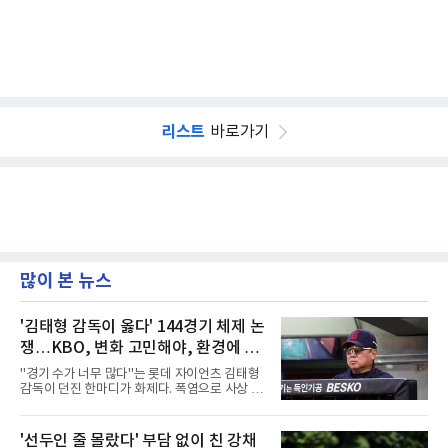
리스트
바로가기
많이 본 뉴스
'김태형 감독이 옳다' 144경기 체제 논
쟁…KBO, 변화 고민해야, 환경에 맞
는 경기 수가 바람직
"경기 수가 너무 많다"는 롯데 자이언츠 김태형
감독이 던진 한마디가 화제다. 폭염으로 사상 초
유의 이틀 연속 전 경기 취소가 결정된 날, 김 감
독은 단순히 더위를 이야기하지 않았다. 우천,
폭염, 부상 등 변수가 늘어나는 현실에서 현재
'선두인 줄 몰랐다' 부담 없이 친 강채