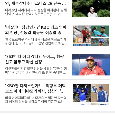
팀당 144경기 체제가 과연 지속 가능한지 질문
연, 제주삼다수 마스터스 2R 단독 선
을 던졌다.물론 144경기가 세계적으로 특별히
많은 숫자는 아니다. 메이저리그는 팀당 162경
두
내려갔던 자리에서 다시 정상을 바라본다. 강채
기, 일본프로야구도 143~144경기를 치른다. 숫
연이 2026시즌 한국여자프로골프(KLPGA) 투어
자만 놓고 보면 KBO가 유난히 혹사 구조라고 말
하반기 첫 대회 제주삼다수 마스터스(총상금 10
하기 어렵다.하지만 중요한 것은 숫자가 아니라
억 원, 우승상금 1억8000만 원) 2라운드에서 단
환경이다. 한국의 여름은 달라지고 있다. 과거와
독 선두로 도약했다.강채연은 7일 제주도 서귀
'이 5명이 정답인가?' KBO 최초 명예
비교하기 어려울 정도로 폭염이 길어지고 강해
포의 테디밸리 골프앤리조트(파72)에서 열린 2
지고 있다. 여기에 장마, 이
의 전당, 선동열·최동원·이승엽·송진
라운드에서 버디 5개와 보기 1개를 묶어 4언더
파 68타를 쳤다. 중간합계 9언더파 135타로 전
우·김응용을 둘러싼 논쟁
한국 프로야구 역사에 남을 새로운 이정표가 세
날 공동 4위에서 선두로 올라섰다. 공동 2위 그
워진다. 한국야구 명예의 전당 건립이 2027년으
룹(8언더파 136타)과는 한 타 차다.이 대회는 그
로 다가오면서 이제 야구계의 관심은 하나의 질
에게 특별하다. 2023년 정규투어에 데뷔한 강채
문으로 향하고 있다. "누가 한국 야구 최초의 명
연은 2024년 8월 이 대회에서 공동 2위로 주목
예의 전당 헌액자가 될 것인가?"현재 가장 많이
'760억 다 어디 갔나?' 푸이그, 형량
받았으나, 지난해 상금순위 75위에 그쳐 시드순
거론되는 후보군은 선동열, 최동원, 이승엽, 송
위전으로 밀렸고 본선에서도 78위에
선고 앞두고 파산 신청
진우, 그리고 김응용 감독이다. 한국 야구의 시
대별 상징성과 업적을 고려하면 충분히 설득력
야구팬들에게 강렬한 인상을 남겼던 '쿠바 야생
있는 이름들이다.선동열은 한국 야구가 배출한
마' 야시엘 푸이그의 인생이 또 한 번 중대한 갈
최고의 투수로 평가받는다. 해태 시절 통산 146
림길에 섰다. 메이저리그와 한국 프로야구에서
승과 평균자책점 1.20이라는 압도적인 기록을
거액을 벌었던 푸이그가 연방 사건 선고를 앞두
남겼고, 1980년대 후반 리그를 지배했다. 일본
고 파산보호를 신청했다.푸이그는 최근 미국 플
'KBO판 다저스인가?'…최형우·페덱·
프로야구에서도 성공하며 한국 선수의 해외 진
로리다 파산 법원에 챕터11 파산보호 신청을 냈
출 가능성을 보여준 상징적인 존
보스 이어 미야모리까지, 삼성의 '스펙
다. 챕터11은 기업이나 개인이 채권자들과 협의
를 통해 재정 구조를 재편할 수 있도록 돕는 제도
만렙' 승부수
미국 메이저리그의 LA 다저스는 막강한 자본력
다.미 매체들에 따르면 푸이그의 자산 규모는
과 데이터 분석을 바탕으로 이미 검증된 스타들
1000만~5000만 달러(약 146억~730억 원), 부
을 영입하는 대표적인 팀이다. 오타니 쇼헤이를
채는 100만~1000만 달러(약 14억~146억 원) 수
비롯해 메이저리그 정상급 선수들을 품으며 매
준으로 신고됐다. 다만 법원은 채권자 목록과 자
시즌 우승 후보로 평가받는 다저스의 행보는 늘