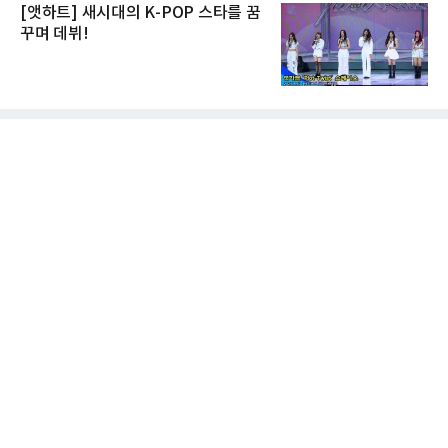
[앳하트] 새시대의 K-POP 스타를 꿈
꾸며 데뷔!