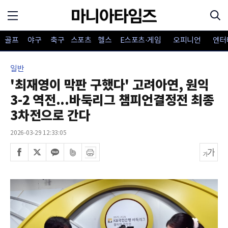
골프
야구
축구
스포츠
헬스
E스포츠·게임
오피니언
엔터
일반
'최재영이 막판 구했다' 고려아연, 원익
3-2 역전...바둑리그 챔피언결정전 최종
3차전으로 간다
2026-03-29 12:33:05