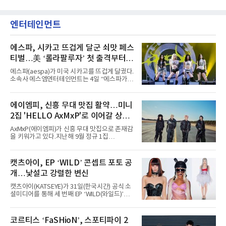
엔터테인먼트
에스파, 시카고 뜨겁게 달군 쇠맛 페스
티벌…美 ‘롤라팔루자’ 첫 출격부터
증명한 존재감
에스파(aespa)가 미국 시카고를 뜨겁게 달궜다.
소속사 에스엠엔터테인먼트는 4일 “에스파가
지난 2일(현지 시간) 미국 시카고 그랜트 파크에
서 열린 ‘롤라팔루자 시카고’(Lollapalooza
Chicago)의 알리안츠 스테이지에 올랐다”며
에이엠피, 신흥 무대 맛집 활약…미니
“총 14곡으로 구성된 세트리스트를 선사, 데뷔 7
2집 'HELLO AxMxP'로 이어갈 상승
년 차다운 노련한 무대 매너와 파워풀한 에너지
로 현장의 분위기를 압도했다”고 밝혔다.1991
세
AxMxP(에이엠피)가 신흥 무대 맛집으로 존재감
년 시작된 ‘롤라팔루자’는 8개 스테이지, 170여
을 키워가고 있다.지난해 9월 정규 1집
팀의 아티스트와 40만 명 이상의 관객이 운집하
'AxMxP'를 발매하며 가요계에 정식 출격한
는 북미 최대 규모의 페스티벌이다.올해 ‘롤라팔
AxMxP는 데뷔 전부터 버스킹과 각종 페스티벌,
루자 시카고’에는 에스파 외에도 제니, 아이들,
공연 무대에 오르며 실전 경험을 쌓아왔다.이들
캣츠아이, EP ‘WILD’ 콘셉트 포토 공
코르티스 등 K팝 스타들이 출연진 명단에 이름
은 소속사 패밀리 콘서트를 비롯해 '뷰티풀 민트
을 올렸다.이날 에스파는
개…낯설고 강렬한 변신
라이프 2025', '2025 부산국제록페스티벌' 등 대
형 무대에 잇달아 출연해 당찬 에너지와 풋풋한
캣츠아이(KATSEYE)가 31일(한국시간) 공식 소
매력으로 음악팬들의 눈도장을 찍었다.이후
셜미디어를 통해 세 번째 EP ‘WILD(와일드)’의
AxMxP는 '카운트다운 판타지 2025-2026',
콘셉트 포토와 트랙리스트를 공개했다.‘Wild
'PEAKBOX 2025 vol.2 : 사랑·청춘·행복', '2025
heart(와일드 하트)’라는 제목이 붙은 콘셉트 포
Someday Christmas - 부산' 등 무대를 통해 안
토에는 멤버들의 본능적이고 야성적인 면모가
코르티스 ‘FaSHioN’, 스포티파이 2
정적인 실력을 입증했고, 올해 '2026 어썸뮤직
강렬하게 담겼다. 짙은 아이섀도와 푸른빛·금빛·