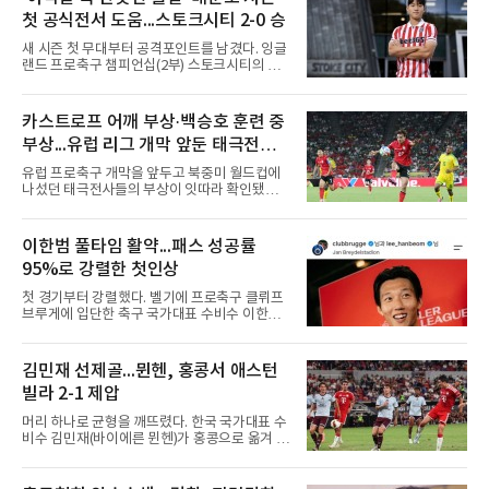
으로 환산하면 약 2조 4200억원이라는 경악스
첫 공식전서 도움...스토크시티 2-0 승
러운 금액이다. 오직 자본의 힘만으로 메이저리
그를 정복하겠다는 프런트의 의지가 얼마나 거
새 시즌 첫 무대부터 공격포인트를 남겼다. 잉글
대했는지를 보여주는 대목이다.그러나 이 엄청
랜드 프로축구 챔피언십(2부) 스토크시티의 배
난 투자의 승수 효과는 기대에
준호가 시즌 첫 공식전에서 도움을 올렸다.배준
호는 9일(한국시간) 영국 스토크온트렌트의 베
트365 스타디움에서 열린 올덤 애슬레틱(4부)과
카스트로프 어깨 부상·백승호 훈련 중
의 2026-2027시즌 잉글랜드 풋볼리그컵(EFL
부상...유럽 리그 개막 앞둔 태극전사
컵) 1라운드에서 팀의 2-0 승리에 쐐기를 박는
골을 도왔다.투입 직후 결정적인 장면을 만들었
악재
유럽 프로축구 개막을 앞두고 북중미 월드컵에
다. 1-0으로 앞서던 후반 21분 그라운드를 밟은
나섰던 태극전사들의 부상이 잇따라 확인됐다.
그는 후반 37분 상대 수비 라인 사이를 찌르는
독일 분데스리가 보루시아 묀헨글라트바흐는 8
전진 패스를 건넸고, 이를 받은 로베르트 보제니
일(한국시간) 옌스 카스트로프가 6일 아마추어
크가 단독 드리블 끝에 오른발 슈팅으로 골망을
팀 로타흐-에게른과의 친선경기에서 어깨를 다
이한범 풀타임 활약...패스 성공률
흔들었다.시점도 좋았다. 프랑스 올랭피크 리옹
쳐 당분간 출전이 어렵다고 밝혔다. 그는 후반 교
이적설이 도는 배준호는 시즌 첫
95%로 강렬한 첫인상
체 투입돼 두 골을 넣었으나 후반 22분 부상으로
물러났다.독일인 아버지와 한국인 어머니 사이
첫 경기부터 강렬했다. 벨기에 프로축구 클뤼프
에서 태어난 카스트로프는 측면 미드필더와 측
브루게에 입단한 축구 국가대표 수비수 이한범
면 수비가 가능한 자원으로, 월드컵 남아프리카
이 풀타임 데뷔전을 치르며 경기 최우수선수에
공화국과의 조별리그 3차전에 출전했다. 해외
뽑혔다.이한범은 8일(한국시간) 벨기에 브뤼헤
출생 혼혈 선수의 한국 남자 대표팀 월드컵 출전
의 얀 브레이덜 스타디온에서 열린 코르트레이
김민재 선제골...뮌헨, 홍콩서 애스턴
은 그가 처음이다. 묀헨글라트바흐는 23일 DFB
크와의 2026-2027 벨기에 주필러리그 1라운드
포칼 1라운드, 29일 라이프치히
빌라 2-1 제압
홈 경기에 선발로 나서 경기 종료까지 뛰었다.출
발 자체가 빨랐다. 2026 북중미 월드컵에서 한국
머리 하나로 균형을 깨뜨렸다. 한국 국가대표 수
의 조별리그 3경기를 모두 풀타임으로 소화하며
비수 김민재(바이에른 뮌헨)가 홍콩으로 옮겨 열
대표팀 중앙 수비의 주축으로 자리 잡은 그는 덴
린 프리시즌 경기에서 선제골을 터뜨리며 팀 승
마크 미트윌란을 거쳐 최근 벨기에 명문 클뤼프
리에 힘을 보탰다.김민재는 7일(현지시간) 홍콩
브루게로 옮겼는데, 입단 발표 나흘 만에 개막전
카이탁 스포츠파크에서 열린 애스턴 빌라(잉글