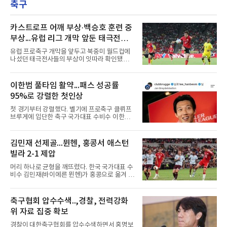
축구
번 타자 중견수로 선발 출전해 3타수 1안타(1홈
파로 부진이 이어졌다. 지난달
런) 1타점 2득점 1볼넷으로 팀의 4-3 승리를 견
인했다.1회초 1사에서 마이애미 선발 타일러 필
립스의 시속 155.8㎞ 바깥쪽 포심을 밀어 쳐 우
카스트로프 어깨 부상·백승호 훈련 중
중간 담장을 넘겼다. 비거리 122ｍ, 시즌 19호이
부상...유럽 리그 개막 앞둔 태극전사
자 통산 423번째 홈런이다. 1-2로 뒤진 7회초 2
악재
사 3루에서는 그의 타구가 상대 투수 실책으로
유럽 프로축구 개막을 앞두고 북중미 월드컵에
이어져 동점이 됐고, 1루에 나간 뒤 놀런 섀누얼
나섰던 태극전사들의 부상이 잇따라 확인됐다.
의 역전 중월 2점 홈런 때 득점
독일 분데스리가 보루시아 묀헨글라트바흐는 8
일(한국시간) 옌스 카스트로프가 6일 아마추어
팀 로타흐-에게른과의 친선경기에서 어깨를 다
이한범 풀타임 활약...패스 성공률
쳐 당분간 출전이 어렵다고 밝혔다. 그는 후반 교
95%로 강렬한 첫인상
체 투입돼 두 골을 넣었으나 후반 22분 부상으로
물러났다.독일인 아버지와 한국인 어머니 사이
첫 경기부터 강렬했다. 벨기에 프로축구 클뤼프
에서 태어난 카스트로프는 측면 미드필더와 측
브루게에 입단한 축구 국가대표 수비수 이한범
면 수비가 가능한 자원으로, 월드컵 남아프리카
이 풀타임 데뷔전을 치르며 경기 최우수선수에
공화국과의 조별리그 3차전에 출전했다. 해외
뽑혔다.이한범은 8일(한국시간) 벨기에 브뤼헤
출생 혼혈 선수의 한국 남자 대표팀 월드컵 출전
의 얀 브레이덜 스타디온에서 열린 코르트레이
김민재 선제골...뮌헨, 홍콩서 애스턴
은 그가 처음이다. 묀헨글라트바흐는 23일 DFB
크와의 2026-2027 벨기에 주필러리그 1라운드
포칼 1라운드, 29일 라이프치히
빌라 2-1 제압
홈 경기에 선발로 나서 경기 종료까지 뛰었다.출
발 자체가 빨랐다. 2026 북중미 월드컵에서 한국
머리 하나로 균형을 깨뜨렸다. 한국 국가대표 수
의 조별리그 3경기를 모두 풀타임으로 소화하며
비수 김민재(바이에른 뮌헨)가 홍콩으로 옮겨 열
대표팀 중앙 수비의 주축으로 자리 잡은 그는 덴
린 프리시즌 경기에서 선제골을 터뜨리며 팀 승
마크 미트윌란을 거쳐 최근 벨기에 명문 클뤼프
리에 힘을 보탰다.김민재는 7일(현지시간) 홍콩
브루게로 옮겼는데, 입단 발표 나흘 만에 개막전
카이탁 스포츠파크에서 열린 애스턴 빌라(잉글
축구협회 압수수색..,경찰, 전력강화
선발로 곧장 투입돼 90분을 소화하며 팀의 3-0
랜드)와의 친선경기에서 전반 37분 0의 균형을
완승에 힘을 보탰다.기록도
위 자료 집중 확보
깨는 골을 넣었다. 톰 비쇼프가 왼쪽 측면에서 올
린 프리킥에 묘하게 머리를 갖다 대 방향을 바꾸
경찰이 대한축구협회를 압수수색하면서 홍명보