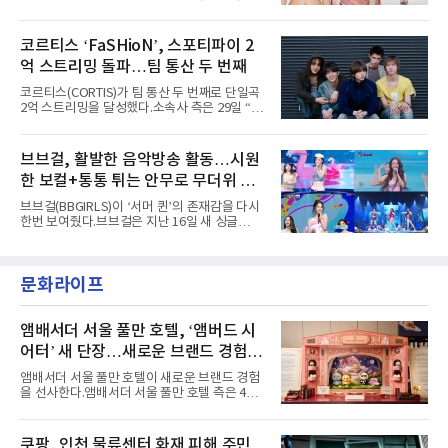
AxMxP는 '카운트다운 판타지 2025-2026',
콘셉트 포토와 트랙리스트를 공개했다.‘Wild
'PEAKBOX 2025 vol.2 : 사랑·청춘·행복', '2025
heart(와일드 하트)’라는 제목이 붙은 콘셉트 포
Someday Christmas - 부산' 등 무대를 통해 안
토에는 멤버들의 본능적이고 야성적인 면모가
코르티스 ‘FaSHioN’, 스포티파이 2
정적인 실력을 입증했고, 올해 '2026 어썸뮤직
강렬하게 담겼다. 짙은 아이섀도와 푸른빛·금빛·
페스티벌', '뷰티풀 민트 라이프 2026', '2026
억 스트리밍 돌파…팀 통산 두 번째
붉은빛의 컬러 렌즈가 비현실적인 분위기를 자
아내고, 여러 원색이 불규칙하게 뒤섞인 멀티컬
코르티스(CORTIS)가 팀 통산 두 번째로 단일곡
러 헤어와 과감한 블루·블랙 립 메이크업이 낯설
2억 스트리밍을 달성했다.소속사 측은 29일 “코
고도 매혹적인 비주얼을 완성했다.스타일링 역
르티스의 데뷔 앨범 수록곡 ‘FaSHioN’이 글로
시 파격적이다. 스터드와 망사, 코르셋, 풍성한
벌 오디오·음원 스트리밍 플랫폼 스포티파이에
레이스 등 언뜻 어울리지 않을 듯한 소재와 실루
서 27일 자로 누적 재생 수 2억 회를 돌파했
브브걸, 활발한 음악방송 활동…시원
엣을 거침없이 결합했다. 멤버들은 각기 다른 개
다”고 밝혔다.곡이 발표된 지 약 10개월 만이다.
성을 살린 스타일링을 선
한 보컬+통통 튀는 안무로 무더위 사
팀의 첫 번째 2억 스트리밍 곡은 동일 음반에 수
록된 ‘GO!’다. 이 노래는 공개 약 9개월 만인 지
냥
브브걸(BBGIRLS)이 ‘서머 퀸’의 존재감을 다시
난달 26일 자에 2억 고지를 밟았다. 이는 최근 5
한번 보여줬다.브브걸은 지난 16일 새 싱글
년 내 데뷔한 보이그룹의 곡 중 최단기 2억 달성
'BODY WAVE'(바디 웨이브)를 발매하고 각종 음
이며 ‘FaSHioN’이 그 다음이다.코르티스는 평
악방송에 출연했다.브브걸은 컴백 이후 Mnet
소 관심이 많은 ‘패션’을 소재로 곡을 공동 창작
'엠카운트다운'을 시작으로 KBS2 '뮤직뱅크',
했다. “내 티, 5 bucks 바지는, 만원” 등 멤버들
문화라이프
MBC '쇼! 음악중심', SBS '인기가요' 등 주요 음
의 라이프 스타일
악방송 무대에 올라 화려한 퍼포먼스를 펼쳤다.
시원한 에너지와 안정적인 라이브, 통통 튀는 매
력을 앞세워 매 무대 색다른 볼거리를 선사했다.
앰배서더 서울 풀만 호텔, ‘앰버드 시
특히 화사한 파스텔 톤의 비치웨어부터 청량한
어터’ 새 단장…새로운 브랜드 경험 선
마린룩, 햇살 아래 반짝이는 물결을 연상시키는
사
스커트, 강렬한 붉은 계열의 스타일링까지 각기
앰배서더 서울 풀만 호텔이 새로운 브랜드 경험
다른 매력을 선보였다. 브브걸은 다채로운 여름
을 선사한다.앰배서더 서울 풀만 호텔 측은 4일
패션을 완벽하게 소화하며 보
“호텔 공식 마스코트 앰버드(Ambird)의 새로운
이야기를 담은 인형 극장 콘셉트의 공간 ‘앰버드
시어터(Ambird Theater)’를 새롭게 선보인
쿠팡, 인천 물류센터 화재 피해 주민