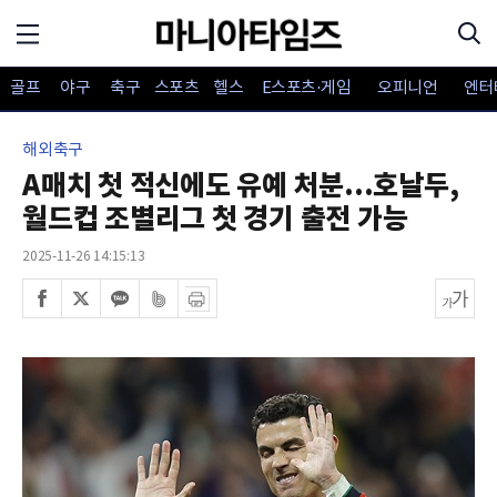
골프
야구
축구
스포츠
헬스
E스포츠·게임
오피니언
엔터
해외축구
A매치 첫 적신에도 유예 처분...호날두,
월드컵 조별리그 첫 경기 출전 가능
2025-11-26 14:15:13