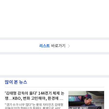
리스트
바로가기
많이 본 뉴스
'김태형 감독이 옳다' 144경기 체제 논
쟁…KBO, 변화 고민해야, 환경에 맞
는 경기 수가 바람직
"경기 수가 너무 많다"는 롯데 자이언츠 김태형
감독이 던진 한마디가 화제다. 폭염으로 사상 초