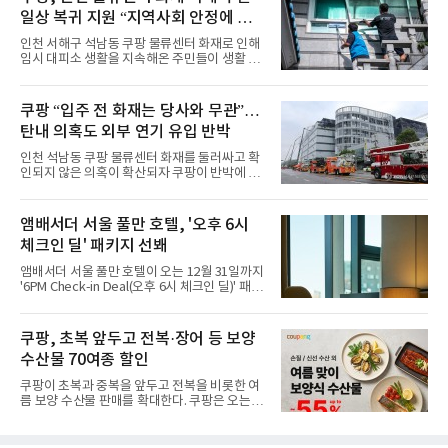
다”고 밝혔다.앰배서더 서울 풀만 호텔은 로비
일상 복귀 지원 “지역사회 안정에 총
한편에 마련된 앰버드 존을 통해 앰버드의 세계
관을 소개해왔다. 앰버드 존은 앰버드가 우주여
력”
인천 서해구 석남동 쿠팡 물류센터 화재로 인해
행 중 수집한 다양한 굿즈를 전시한 '앰버드 플래
임시 대피소 생활을 지속해온 주민들이 생활 터
닛(Ambird Planet)과 계절별 플라워 연출로 사
전으로 돌아갈 수 있는 계기가 마련됐다. 쿠팡풀
랑받아온 ‘앰버드 가든(Ambird Garden)’으로
필먼트서비스(CFS)가 지난 28일부터 화재 피해
구성되어 있다.새 단장한 앰버드 시어터는 오페
주민을 대상으로 전문 출장 청소서비스 지원에
쿠팡 “입주 전 화재는 당사와 무관”…
라 극장을 모티브로 한 데코레이션으로 구성됐
나섬으로써 본격적인 지역사회 복구 작업이 시
다. 무대 공간 및 티켓 박스
탄내 의혹도 외부 연기 유입 반박
작된 것이다.대피소 주민 중심 청소 접수, 첫날
부터 2가구 지원 완료CFS는 신현초등학교, 신
인천 석남동 쿠팡 물류센터 화재를 둘러싸고 확
현북초등학교, 신현여자중학교 등 인천 서해구
인되지 않은 의혹이 확산되자 쿠팡이 반박에 나
관내 임시 대피소 3곳에서 체류해온 화재 피해
섰다. 화재 전 센터 내부에서 탄내가 났다는 주장
주민들을 대상으로 출장 청소업체 요청 접수를
에 대해서는 외부 화재 연기 유입이라고 설명했
시작했다. 현장에서 극심한 피해를 입은 지역 주
고, 2023년 같은 물류센터에서 발생한 화재에
앰배서더 서울 풀만 호텔, '오후 6시
민들의 호응 속에 CFS는 즉시 행동에 나섰다. 지
대해서도 쿠팡 입주 전 공사 과정에서 벌어진 일
난 28일 오후 전문 청소업체와
체크인 딜' 패키지 선봬
이라며 선을 그었다.쿠팡은 21일 인천 물류센터
내부에서 불이 타는 냄새가 났다는 의혹과 관련
앰배서더 서울 풀만 호텔이 오는 12월 31일까지
해 “사실무근”이라는 입장을 밝혔다.회사 측은
'6PM Check-in Deal(오후 6시 체크인 딜)' 패키
“인근에서 지난 15일 다른 회사에서 발생한 대
지를 선보인다.이번 패키지는 오후 6시 체크인
형 화재 연기가 인입돼 즉시 방재팀이 조사한 결
으로 여유로운 저녁 시간부터 호텔 스테이를 시
과 일산화탄소가 미검출됐고, 내부 문제가 아닌
작할 수 있도록 준비됐다.앰배서더 서울 풀만 호
쿠팡, 초복 앞두고 전복·장어 등 보양
것으로 확인됐다”고 설명했다.이어 “정확한 화
텔 측은 “퇴근 후 또는 주말 도심 속에서 짧지만
재 원인은 추후 조사될
수산물 70여종 할인
온전한 휴식을 원하는 고객들에게 특별한 경험
을 제공한다”고 밝혔다.패키지는 디럭스와 이그
쿠팡이 초복과 중복을 앞두고 전복을 비롯한 여
제큐티브 두 가지 타입으로 구성된다. 디럭스 패
름 보양 수산물 판매를 확대한다. 쿠팡은 오는
키지는 객실 1박(룸 온리)으로 심플한 호캉스를
20일까지 전복, 문어, 낙지, 장어 등 70여종의 수
즐길 수 있으며, 이그제큐티브 패키지는 객실 1
산물을 할인 판매한다고 8일 밝혔다.이번 행사
박과 함께 클럽 앰배서더 라운지 2인 이용, 웰니
에는 국내산 활전복과 문어, 낙지, 장어, 생물새