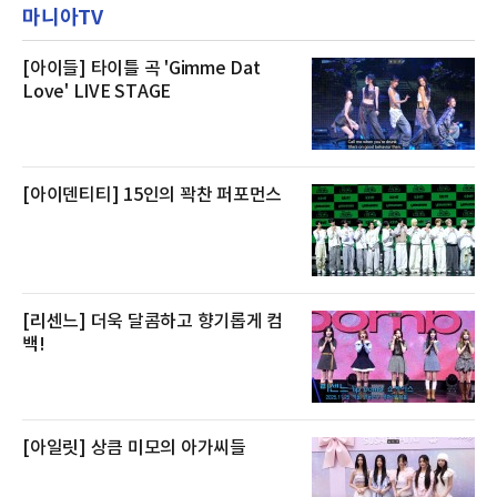
스 센터 사우나 2인 이용 혜택이 포함된다.특히
마니아TV
우 등이 포함됐다. 쿠팡은 올해 큰 크기의 전복
클럽 앰배서더 라운지
생산량이 늘어난 점을 반영해 주요 산지 상품을
로켓프레시 새벽배송으로 선보인다고 설명했다.
전복은 산지에서 채취한 뒤 전국으로 직송되는
[아이들] 타이틀 곡 'Gimme Dat
방식으로 운영된다. 신선도가 중요한 상품인 만
Love' LIVE STAGE
큼 이르면 다음 날 오전 배송이 가능하도록 물류
망을 활용하고 있다.쿠팡의 전복 매입량도 늘고
있다. 쿠팡에 따르면 전복 매입량은 2020년 30
톤 미만에서 2022년 140톤
[아이덴티티] 15인의 꽉찬 퍼포먼스
[리센느] 더욱 달콤하고 향기롭게 컴
백!
[아일릿] 상큼 미모의 아가씨들