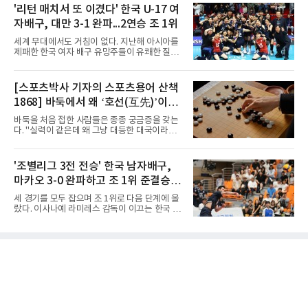
사우디, 11일 인도네시아, 13일 일본과 차례로
'리턴 매치서 또 이겼다' 한국 U-17 여
붙는다.C조에서는 양정고가 충주고를 82-35로
맞붙는다. FIBA 랭킹은 일본 22위, 한국 57위, 사
크게 꺾고 16강 진출을 확정했다
자배구, 대만 3-1 완파...2연승 조 1위
우디 65위, 인도네시아 94위로, 랭킹과 홈 이점
을 모두 갖춘 일본이 최대 변수다.니콜라이스 마
세계 무대에서도 거침이 없다. 지난해 아시아를
줄스(라트비아) 감독이 이끄는 대표팀은 지난달
제패한 한국 여자 배구 유망주들이 유쾌한 질주
6일 FIBA 월드컵 예선 1라운드 6차전에서 일본
를 이어가고 있다.중·고교 선수들로 구성된 17세
을 2점 차로 꺾었다. 오는 15·16일 도쿄에서 일
이하(U-17) 여자배구대표팀은 8일(한국시간) 칠
본과 평가전도 예정돼 실전 점검이 가능하다.
레 로스안데스에서 열린 2026 국제배구연맹
[스포츠박사 기자의 스포츠용어 산책
NBA에 도전 중인 이현중을 앞세운 대표팀의 목
(FIVB) U-17 여자 세계선수권대회 조별리그 D조
표는 우승이다.조별리그는 12
1868] 바둑에서 왜 ‘호선(互先)’이라
2차전에서 대만을 세트 점수 3-1(25-19 18-25
25-13 25-15)로 꺾었다. 전날 푸에르토리코를
말할까
바둑을 처음 접한 사람들은 종종 궁금증을 갖는
3-1로 물리쳤던 한국은 2연승으로 조 1위에 올
다. "실력이 같은데 왜 그냥 대등한 대국이라고
라 16강 진출에 청신호를 켰다.이날 승리는 남다
하지 않고 '호선'이라고 할까." (본 코너 1807회
른 의미가 있었다. 한국은 지난해 2025 U-16 아
‘바둑에서 왜 ‘대국(對局)’이라 말할까‘ 참조)'호
시아선수권 결승에서 대만을 풀세트 접전 끝에
선(互先)'은 한자로 '서로 호(互)', '먼저 선(先)'을
'조별리그 3전 전승' 한국 남자배구,
3-2로 꺾고 정상에 올랐는데, 세계선수권에서
쓴다. 직역하면 '서로 먼저 둔다'는 뜻이다. 여기
이뤄진 '리턴 매치'에서도 승리하
마카오 3-0 완파하고 조 1위 준결승
서 '서로 먼저 둔다'는 표현은 한 판에서 두 사람
이 동시에 선수를 잡는다는 의미가 아니다. 중국
진출
세 경기를 모두 잡으며 조 1위로 다음 단계에 올
과 일본의 고대 바둑에서 실력이 같은 사람끼리
랐다. 이사나예 라미레스 감독이 이끄는 한국 남
는 여러 판을 둘 때 흑(선수)을 번갈아 맡았다는
자배구 대표팀(세계랭킹 26위)이 2026 동아시
관행에서 나온 말이다. 한 판은 A가 흑을, 다음
아남자선수권대회 조별리그를 3연승으로 마무
판은 B가 흑을 맡는 식으로 서로 선수를 주고받
리했다.대표팀은 7일 몽골 울란바타르 AVA 아레
는다는 의미였던 것이다.인터넷 조선왕조실록에
나에서 열린 대회 B조 조별리그 3차전에서 마카
서 호
오(119위)를 세트 점수 3-0(25-18 25-16 25-15)
으로 제압했다. 일본과 대만에 이어 마카오까지
꺾은 한국은 조별리그 전승으로 준결승 티켓을
손에 넣었다.공격은 고르게 터졌다. 김요한(삼성
화재)과 임재영(대한항공)이 각각 13점씩 올렸