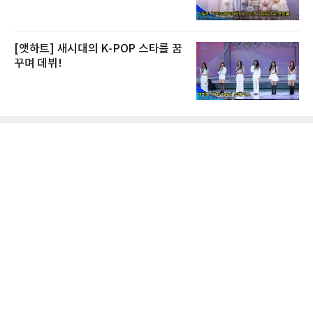
[앳하트] 새시대의 K-POP 스타를 꿈
꾸며 데뷔!