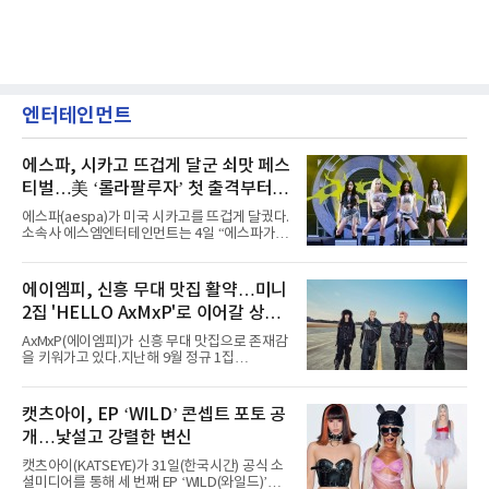
엔터테인먼트
에스파, 시카고 뜨겁게 달군 쇠맛 페스
티벌…美 ‘롤라팔루자’ 첫 출격부터
증명한 존재감
에스파(aespa)가 미국 시카고를 뜨겁게 달궜다.
소속사 에스엠엔터테인먼트는 4일 “에스파가
지난 2일(현지 시간) 미국 시카고 그랜트 파크에
서 열린 ‘롤라팔루자 시카고’(Lollapalooza
Chicago)의 알리안츠 스테이지에 올랐다”며
에이엠피, 신흥 무대 맛집 활약…미니
“총 14곡으로 구성된 세트리스트를 선사, 데뷔 7
2집 'HELLO AxMxP'로 이어갈 상승
년 차다운 노련한 무대 매너와 파워풀한 에너지
로 현장의 분위기를 압도했다”고 밝혔다.1991
세
AxMxP(에이엠피)가 신흥 무대 맛집으로 존재감
년 시작된 ‘롤라팔루자’는 8개 스테이지, 170여
을 키워가고 있다.지난해 9월 정규 1집
팀의 아티스트와 40만 명 이상의 관객이 운집하
'AxMxP'를 발매하며 가요계에 정식 출격한
는 북미 최대 규모의 페스티벌이다.올해 ‘롤라팔
AxMxP는 데뷔 전부터 버스킹과 각종 페스티벌,
루자 시카고’에는 에스파 외에도 제니, 아이들,
공연 무대에 오르며 실전 경험을 쌓아왔다.이들
캣츠아이, EP ‘WILD’ 콘셉트 포토 공
코르티스 등 K팝 스타들이 출연진 명단에 이름
은 소속사 패밀리 콘서트를 비롯해 '뷰티풀 민트
을 올렸다.이날 에스파는
개…낯설고 강렬한 변신
라이프 2025', '2025 부산국제록페스티벌' 등 대
형 무대에 잇달아 출연해 당찬 에너지와 풋풋한
캣츠아이(KATSEYE)가 31일(한국시간) 공식 소
매력으로 음악팬들의 눈도장을 찍었다.이후
셜미디어를 통해 세 번째 EP ‘WILD(와일드)’의