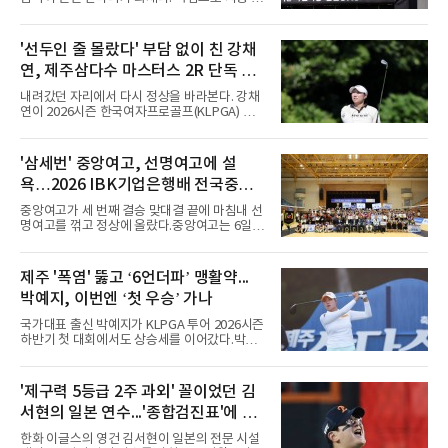
유의 이틀 연속 전 경기 취소가 결정된 날, 김 감
독은 단순히 더위를 이야기하지 않았다. 우천,
폭염, 부상 등 변수가 늘어나는 현실에서 현재
'선두인 줄 몰랐다' 부담 없이 친 강채
팀당 144경기 체제가 과연 지속 가능한지 질문
연, 제주삼다수 마스터스 2R 단독 선
을 던졌다.물론 144경기가 세계적으로 특별히
많은 숫자는 아니다. 메이저리그는 팀당 162경
두
내려갔던 자리에서 다시 정상을 바라본다. 강채
기, 일본프로야구도 143~144경기를 치른다. 숫
연이 2026시즌 한국여자프로골프(KLPGA) 투어
자만 놓고 보면 KBO가 유난히 혹사 구조라고 말
하반기 첫 대회 제주삼다수 마스터스(총상금 10
하기 어렵다.하지만 중요한 것은 숫자가 아니라
억 원, 우승상금 1억8000만 원) 2라운드에서 단
환경이다. 한국의 여름은 달라지고 있다. 과거와
독 선두로 도약했다.강채연은 7일 제주도 서귀
'삼세번' 중앙여고, 선명여고에 설
비교하기 어려울 정도로 폭염이 길어지고 강해
포의 테디밸리 골프앤리조트(파72)에서 열린 2
지고 있다. 여기에 장마, 이
욕…2026 IBK기업은행배 전국중고
라운드에서 버디 5개와 보기 1개를 묶어 4언더
파 68타를 쳤다. 중간합계 9언더파 135타로 전
배구대회 우승
중앙여고가 세 번째 결승 맞대결 끝에 마침내 선
날 공동 4위에서 선두로 올라섰다. 공동 2위 그
명여고를 꺾고 정상에 올랐다.중앙여고는 6일
룹(8언더파 136타)과는 한 타 차다.이 대회는 그
충북 제천실내체육관에서 열린 2026 IBK기업은
에게 특별하다. 2023년 정규투어에 데뷔한 강채
행배 전국중고배구대회 18세 이하 여자부 결승
연은 2024년 8월 이 대회에서 공동 2위로 주목
에서 선명여고를 세트스코어 3-1(13-25, 25-14,
제주 '폭염' 뚫고 ‘6언더파’ 맹활약...
받았으나, 지난해 상금순위 75위에 그쳐 시드순
25-17, 25-10)로 물리치고 우승을 차지했다.첫
위전으로 밀렸고 본선에서도 78위에
박예지, 이번엔 ‘첫 우승’ 가나
세트를 13-25로 내주며 불안하게 출발한 중앙여
고는 이후 조직력을 되찾아 2세트부터 경기 주
국가대표 출신 박예지가 KLPGA 투어 2026시즌
도권을 완전히 장악했다. 강한 서브와 탄탄한 수
하반기 첫 대회에서도 상승세를 이어갔다.박예
비를 앞세워 내리 세 세트를 따내며 짜릿한 역전
지는 6일 제주 서귀포 테디밸리 골프앤리조트에
승을 완성했다.이번 우승은 더욱 의미가 컸다. 중
서 열린 KLPGA 투어 제주삼다수 마스터스 1라
앙여고는 올해 3월 춘계연맹전과 5월 종별선수
운드에서 보기 없이 버디만 6개를 잡아내며 6언
'제구력 5등급 2주 과외' 꼴이었던 김
권대회 결승에서 모두 선명여고에 패해 준우승
더파 66타를 쳤다. 박예지는 서어진, 신다인과
에 머물렀다. 그러나 세 번째
서현의 일본 연수...'종합검진표'에 불
선두권을 형성했다.이날 경기가 열린 테디밸리
골프앤리조트 역시 전국적 폭염을 피해가지 못
과
한화 이글스의 영건 김서현이 일본의 전문 시설
했다. 대회장의 최고 기온은 35도에 달했다. 섬