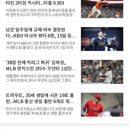
터진 2타점 적시타...타율 0.303
자 유격수 홍주용은 4회 홈런 2개를 포함해 6타
수 6안타 3타점 4득점을 올렸고, 조원빈은 6타
이정후가 6경기 연속 안타와 함께 2타점을 올리
수 6안타 5타점, 박종혁은 5타수 5안타 3타점을
며 샌프란시스코 자이언츠의 5-2 승리에 앞장섰
남겼다. 선발 최희성은 5이닝 2피안타 무사사구
다.이정후는 8일(한국시간) 미국 샌프란시스코
무실점에 삼진 12개를 곁들였다. 대구북구SC 세
오라클파크에서 열린 2026 MLB 디트로이트 타
번째 투수 이현준은 1이닝 동안 홈런 3개 포함
이거스전에 2번 타자 우익수로 선발 출전해 3타
남은 일주일에 교체 여부 결정된
20안타 21실점했다.덕수고는 지난 4월 신세계
수 1안타 1볼넷 2타점 1득점을 기록했다. 시즌
이마트배와 지난달 대통령배를
다...KBO 아시아 쿼터 6명, 15일 등록
타율은 0.303(402타수 122안타). 1회말 1사에서
상대 선발 카이더 몬테로에게 볼넷을 골라 나간
시한이 분수령
개막 당시 KBO리그에 합류한 아시아 쿼터 선수
뒤 라파엘 데버스의 중월 홈런 때 득점했고, 2-2
가 6명으로 줄었다. 삼성 라이온즈가 7일 미야지
이던 2회말 2사 만루에서는 몬테로의 3구째 낮
유라를 웨이버 공시하고 미야모리 사토시를 영
은 직구를 공략해 2타점 중전 적시타를 뽑았다.
입한 결과다.한화 왕옌청과 키움 가나쿠보 유토
샌디에이고 파드리스 송성문은 펫코 파크에서
는 입지가 확고하다. 왕옌청은 21경기 10승 4패,
'38일 만에 빅리그 복귀' 김하성,
열린 휴스턴 애스트로스전에 9번 타자 2루수로
평균자책점 3.34로 다승 공동 선두이자 3경기 연
나서 2타수 1안타를 기록, 타율
MLB 양키스전 2타수 무안타 1삼진...
속 퀄리티스타트를 기록 중이다. 가나쿠보는 5
승 4패 13세이브 10홀드, 평균자책점 2.95로 외
시즌 타율 0.067
애틀랜타 브레이브스 김하성이 38일 만의 빅리
국인 최초 10홀드·10세이브를 동시에 달성했
그 복귀전에서 2타수 무안타 1삼진에 그쳤다.김
다.kt 스기모토 고키는 전반기 42경기 평균자책
하성은 8일(한국시간) 미국 뉴욕 양키스타디움
점 5.44에서 슬라이더 비중을 늘린 뒤 후반기 9
에서 열린 2026 MLB 뉴욕 양키스와의 원정 경
경기 8홀드, 평균자책점 1.86으로 반등해 시즌
기에 9번 타자 유격수로 선발 출전했다. 시즌 타
트라우트, 35세 생일에 시즌 19호 홈
17홀드 공동 선두에 올랐다. SSG 타케다 쇼타도
율은 0.068에서 0.067(75타수 5안타)로 떨어졌
전반기 1승 7패, 평균자책점
런...MLB 통산 생일 홈런 6개로 최다
다.2회초 2사 1루에서는 양키스 좌완 선발 맥스
프리드의 6구째 몸쪽 싱킹 패스트볼을 쳐 유격
타이
마이크 트라우트(LA 에인절스)가 35번째 생일
수 뜬공으로 아웃됐고, 5회초에는 루킹 삼진을
경기에서 홈런을 쳐 MLB 통산 생일 홈런 6개로
당했다. 1-0으로 앞선 8회초 1사에서 대타 도미
최다 타이에 올랐다.트라우트는 8일(한국시간)
닉 스미스와 교체됐다.시즌 후 FA가 되는 김하성
미국 플로리다주 마이애미 론디포파크에서 열린
은 올해 1월 빙판길 낙상으로 오른손 중지 힘줄
2026 MLB 마이애미 말린스와의 원정 경기에 2
이 파열돼 5월 중순 복귀했고, 동계 훈련 부족 여