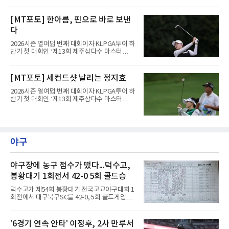
트(파72/6,767야드)에서 열리고 있다.8일 현재
3라운드 경기가 펼쳐지고 있다.한진선이 1번 홀
[MT포토] 한아름, 핀으로 바로 보낸
에서 경기하고 있다.
다
2026시즌 열여덟 번째 대회이자 KLPGA투어 하
반기 첫 대회인 ‘제13회 제주삼다수 마스터
스’(총상금 10억 원, 우승상금 1억 8천만 원)가
제주도 서귀포시에 위치한 테디밸리 골프앤리조
트(파72/6,767야드)에서 열리고 있다.8일 현재
[MT포토] 세컨드샷 날리는 정지효
3라운드 경기가 펼쳐지고 있다.한아름이 1번 홀
에서 경기하고 있다.
2026시즌 열여덟 번째 대회이자 KLPGA투어 하
반기 첫 대회인 ‘제13회 제주삼다수 마스터
스’(총상금 10억 원, 우승상금 1억 8천만 원)가
제주도 서귀포시에 위치한 테디밸리 골프앤리조
트(파72/6,767야드)에서 열리고 있다.8일 현재
3라운드 경기가 펼쳐지고 있다.정지효가 1번 홀
에서 경기하고 있다.
야구
야구장에 농구 점수가 떴다...덕수고,
봉황대기 1회전서 42-0 5회 콜드승
덕수고가 제54회 봉황대기 전국고교야구대회 1
회전에서 대구북구SC를 42-0, 5회 콜드게임으
로 꺾었다.8일 서울 광진구 구의구장에서 열린
경기에서 덕수고는 1회 5점, 2회 3점, 3회 10점
으로 18-0을 만든 뒤 4회 21점, 5회 3점을 보탰
'6경기 연속 안타' 이정후, 2사 만루서
다. 팀 안타 34개, 볼넷 12개를 기록했다.7번 타