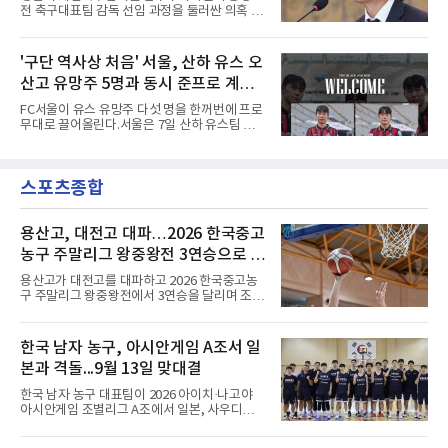
며 골 그물을 흔들었다.흐름은 좋았다. 제주전에
전 축구대표팀 감독 선임 과정을 둘러싼 의혹 규
서 주장 완장을 차고 30여 분을 소화했던 그는
명에 속도가 붙었다.월드컵 조별리그 탈락 이후
이날도 선발로 나서 요나탄 타와 중앙 수비진에
비판이 홍 전 감독에게 집중됐지만 경찰의 시선
서 호흡을 맞췄고, 후반 18분까지 뛰고 이토 히
은 다른 곳을 향한다. 성적 부진과 별개로 선임
'구단 역사상 처음' 서울, 산하 유스 오
로키로 교체됐다.분데스리가 최다 우승팀(35회)
과정에 부당함이 있었는지가 수사의 본류다.7일
뮌헨은 프리시즌 아시아
산고 유망주 5명과 동시 준프로 계
연합뉴스 취재를 종합하면 서울경찰청 광역수사
단 금융범죄수사대는 전날 축구협회 사무실 등
약...ACL2 겨냥
FC서울이 유스 유망주 다섯 명을 한꺼번에 프로
을 압수수색해 감독 선임 관련 자료를 다수 확보
무대로 끌어올린다.서울은 7일 산하 유스팀 서
했다. 특히 감독 후보를 검토해 이사회에 추천하
울 오산고 소속 선수 5명과 준프로 계약을 맺었
는 전력강화위원회가 생성한 자료를 집중적으로
다고 밝혔다. 한 번에 다섯 명과 계약한 것은 구
확보한 것으로 알려졌다.경찰은 협회가 홍 전 감
단 역사상 처음으로, 3학년 김강준·신지섭·이서
독을 1순위 후보로 정하고 검증한 과정, 이사회
스포츠종합
현·정현웅과 2학년 정하원이 대상이다.오산고의
의 최종 승인 경위를 살
성적이 배경이 됐다. 올 시즌 백운기 전국 고등학
교 축구대회와 코리아풋볼파크 U-18 챔피언스
컵, K리그 U-17 챔피언십을 잇달아 제패했다.시
용산고, 대전고 대파…2026 한국중고
기도 맞물렸다. 서울은 9월 시작하는 아시아축
농구 주말리그 왕중왕전 3연승으로 조
구연맹(AFC) 챔피언스리그2(ACL2)를 앞두고 선
1위 16강 진출
수단 깊이를 더하는 동시에 유스 출신에게 국제
용산고가 대전고를 대파하고 2026 한국중고농
무대 경험을 주려 했다.면면도 다양하다. 측면 공
구 주말리그 왕중왕전에서 3연승을 달리며 조 1
격수 정현웅은 돌파력이
위로 16강에 진출했다.용산고는 8일 전남 해남
우슬체육관에서 열린 대회 남고부 B조 예선 3차
전에서 대전고를 상대로 주전 선수들의 고른 활
한국 남자 농구, 아시안게임 A조서 일
약을 앞세워 108-33으로 대승을 거뒀다.용산고
본과 격돌...9월 13일 맞대결
는 배대범이 22점, 김민기가 19점, 이승민이 13
점을 올리며 공격을 이끌었다. 경기 초반부터 주
한국 남자 농구 대표팀이 2026 아이치·나고야
도권을 잡은 용산고는 일찌감치 승기를 굳히며
아시안게임 조별리그 A조에서 일본, 사우디아라
대전고에 큰 점수 차 승리를 거뒀다.이로써 용산
비아, 인도네시아와 경쟁한다.대회 조직위원회
고는 예선 3경기를 모두 승리하며 B조 1위로 16
가 8일 발표한 일정에 따르면 한국은 9월 10일
강에 진출했다. 용산고는 16강에서 배재고와 맞