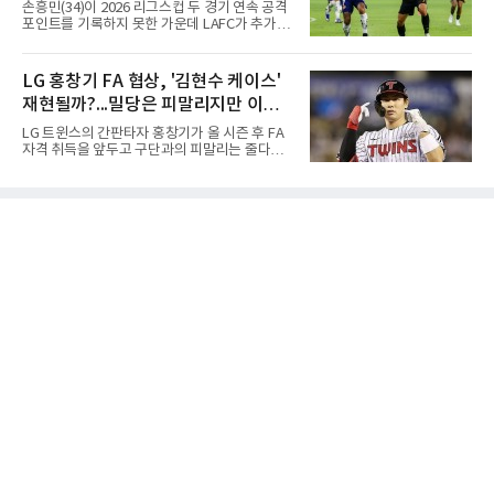
손흥민(34)이 2026 리그스컵 두 경기 연속 공격
출신인 그는 상비군과 국가대표를 거쳤지만
포인트를 기록하지 못한 가운데 LAFC가 추가시
2020시즌 이후 세 차례 정규투어 출전권을 잃고
간 결승골로 승리했다.손흥민은 9일 낮(한국시
드림투어를 병행했다.1타 뒤진 공동 2위로 출발
간) 미국 로스앤젤레스 BMO 스타디움에서 열린
한 장은수는 15번 홀까지 강채연과 동타를 이루
멕시코 리가 MX 톨루카와의 조별리그 2차전에
LG 홍창기 FA 협상, '김현수 케이스'
다 16번 홀(파4)에서 두 번째 샷을 홀 3ｍ에 붙여
최전방 공격수로 선발 출전했으나 슈팅 없이 후
버디를 잡고 단독 선두에 나섰다
재현될까?...밀당은 피말리지만 이적
반 23분 주드 테리와 교체됐다. 북중미 월드컵
이후 MLS 4경기 연속 골을 넣었던 그는 지난 6
가능성은 낮아
LG 트윈스의 간판타자 홍창기가 올 시즌 후 FA
일 치바스 과달라하라전에 이어 침묵했다.전반
자격 취득을 앞두고 구단과의 피말리는 줄다리
1분 다비드 마르티네스가 얻은 페널티킥은 비디
기를 예고하고 있다. 과거 팀의 핵심 자원이었던
오 판독으로 취소됐고, 전반 34분 드니 부앙가의
김현수가 FA 시장에서 이적했던 충격적인 선례
슈팅은 골키퍼에게 막혔다. 승부는 후반 46분 제
가 소환되면서 벌써부터 팬들의 이목이 집중되
이컵 샤펠버그의 크로스가 걷혀 나오자 에디 세
는 양상이다.다만 이번 협상은 과거 김현수 케이
구라가 페널티아크 왼쪽에서 오
스와는 판이하게 다른 환경 속에서 전개될 것으
로 보인다. 선수 측과 구단 간의 시각 차이가 팽
팽히 맞서며 내부 협상 과정은 극심한 진통을 겪
을 가능성이 크지만, 시장 외부에서 불어오는 변
수는 제한적일 것이라는 분석이 지배적이다.홍
창기는 지난 2025년 불의의 무릎 부상으로 전력
에서 이탈하는 아픔을 겪었고, 이어진 2026시즌
초중반에도 실전 감각 회복