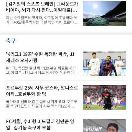
10일(한국시간) 미국 위스콘신주 밀워키 아메리
[김기철의 스포츠 브레인] 그라운드가
시면 경기 시간은 예전으로 돌아갈 수 있다.선수
칸패밀리필드에서 열린 미네소타 트윈스전에 밀
들에게는 올해 세 번째 출발이
비어야, 뇌가 다시 뛴다...이일대로(以
워키 유니폼을 입고 나섰다. 구단은 이날 마이너
리그 계약한 배지환을 26인 로스터에 올렸다고
逸待勞)의 지혜
지난 수요일부터 엿새째, 야구장이 조용하다. 낮
발표했다.복귀 무대에서 결과도 나왔다. 3-3으
최고 40도에 육박하는 극한 폭염 속에 프로야구
로 맞선 7회초 2루 대수비로 들어간 그는 7회말
경기가 닷새 연속 취소되었고, 응원의 열기로 가
첫 타석에서 재치 있는 1루수 앞 번트 안타로 출
득차야 할 관중석은 텅 비었다. 리그 전체가 이렇
루했다. 지난해까지 피츠버그 파이리츠에서 4년
게 며칠씩 통째로 멈춘 것은 매우 이례적인 일이
연속 빅리그를 누볐던 그의 올 시즌 첫 안타였다.
축구
다. 문밖을 나서면 거리는 사우나 한증막이고 10
9회말 무사 1루에서도 보내
여 분 걷기도 힘들고 머리도 멍해지는 날이 계속
되었다. 내일부터는 다시 함성이 돌아오겠지만,
지금 이 침묵은 승리도 패배도 아닌 다른 질문을
'K리그1 18골' 수원 득점왕 싸박, J1
던진다. 왜 뛰지 않는 쪽이 오히려 더 똑똑한 선
세레소 오사카행
택일 수 있을까.우리 뇌 깊숙한 곳, 뇌간 바로 위
에는 체온을 24시간 감시하는 자동 온도조절기
K리그1 득점왕 출신 싸박(29·본명 파블로 사바
가 있다. 시상하부라는 이 작은 기관은 혈액 온도
그)이 일본 J1리그 세레소 오사카에 입단한다.세
가 0.5도만
레소 오사카는 10일 영입을 발표했다. 시리아인
아버지와 팔레스타인인 어머니 사이에서 콜롬비
아 바랑키야에서 태어난 그는 콜롬비아·시리아
포르투갈 25세 사무 코스타, 알나스르
국적을 갖고 있다.190㎝ 신장을 활용한 플레이
이적...호날두와 한 팀
가 강점인 싸박은 데포르티보 칼리에서 데뷔해
톤델라(포르투갈), 뉴웰스 올드 보이스(아르헨
국가대표 선배와 같은 팀에서 뛰게 됐다. 포르투
티나)를 거쳐 2025년 수원FC에 합류했다. 지난
갈 축구대표팀 미드필더 사무 코스타(25)가 사
해 플레이오프 2경기(1골)를 포함해 리그 36경
우디아라비아 프로축구 알나스르로 이적해 크리
기 18골 2도움으로 득점왕과 K리그1 베스트11
스티아누 호날두와 함께한다.사우디 프로리그
공격수에 올랐다.수원FC의 K리그2 강등 이후 올
디펜딩 챔피언 알나스르는 9일(현지시간) 스페
FC서울, 수비형 미드필더 김민준 영
해는 리비아 1부 알아흘리 트리폴리에서 뛰었
인 라리가 마요르카에서 코스타를 영입했다고
다. 2024년부터 시리아 국가대표로
입...김기동 축구에 부합
발표했다. 구단은 사회관계망서비스(SNS)에 여