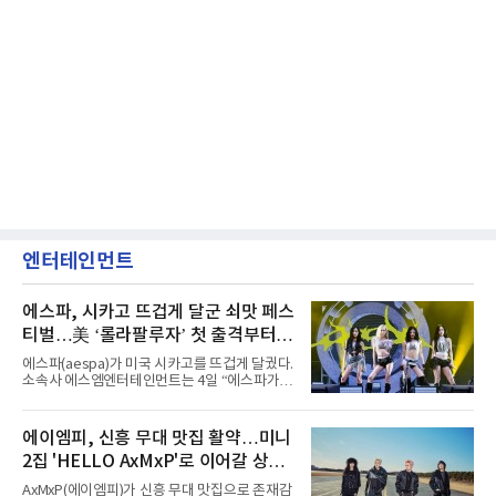
엔터테인먼트
에스파, 시카고 뜨겁게 달군 쇠맛 페스
티벌…美 ‘롤라팔루자’ 첫 출격부터
증명한 존재감
에스파(aespa)가 미국 시카고를 뜨겁게 달궜다.
소속사 에스엠엔터테인먼트는 4일 “에스파가
지난 2일(현지 시간) 미국 시카고 그랜트 파크에
서 열린 ‘롤라팔루자 시카고’(Lollapalooza
Chicago)의 알리안츠 스테이지에 올랐다”며
에이엠피, 신흥 무대 맛집 활약…미니
“총 14곡으로 구성된 세트리스트를 선사, 데뷔 7
2집 'HELLO AxMxP'로 이어갈 상승
년 차다운 노련한 무대 매너와 파워풀한 에너지
로 현장의 분위기를 압도했다”고 밝혔다.1991
세
AxMxP(에이엠피)가 신흥 무대 맛집으로 존재감