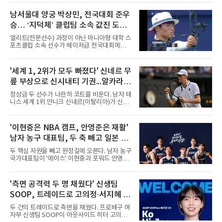
경기로 주당 11경기를 치르는 것이 원칙이다.개
막전은 10월 3일 오후 2시 부산사직체육관에서
남서울대 양궁 박상민, 전국대회 준우
열리는 부산 KCC와 창원 LG의 경기다. 같은 시
승… ‘지덕체’ 클럽팀 소속 값진 도전
각 고양 소노가 고양 소노 아레나에서 대구 한국
가스공사와, 오후 4시 30분에는 안양 정관장이
빛내
엘리트(전문선수) 과정이 아닌 마니아형 대학 스
안양 정관장 아레나에서 울산 현대모비스와 맞
포츠클럽 소속 선수가 메이저급 전국대회에서
붙는다.잠실실내체육관 철거로 서울 삼성은 서
인상적인 경기력을 선보여 화제다. 3일부터 8일
울 SK와 잠실학생체육관을 함께 쓴다. SK는
까지 예천군에서 열린 '올림픽제패기념 제43회
BCL 아시아 참가로 약 2주간 경기가 없고, LG는
회장기 대학·실업 양궁대회' 컴파운드 종목 준우
'세계 1, 2위가 모두 빠졌다' 신네르 무
창원실내체육관 시설 개선 공사로 10월 한 달간
승을 거둔 박상민 선수다. 남서울대학교 스포츠
홈경기를 치르지 못한다.시범경기
릎 부상으로 신시내티 기권...알카라스
비즈니스학과에 재학중인 박상민은 유년시절 양
궁선수로 활약했다. 하지만 전문선수로의 대학
도 불참
정상급 두 선수가 나란히 코트를 비운다. 남자 테
진학을 포기하고 상경계열 학과에 진학해 선수
니스 세계 1위 얀니크 신네르(이탈리아)가 신시
생활을 이어가고 있다. 지난 8일 JTBC스포츠 생
내티오픈에 불참한다.신네르는 10일(한국시간)
중계로 진행된 컴파운드 종목 남자 대학부 결승
신시내티오픈 주최 측을 통해 발표한 성명에서
전에서 박 선수는 상대 선수보다 3점 부족한 총
의료진, 팀과 상의한 끝에 기권하기로 했다며,
'이현중은 NBA 캠프, 안영준은 재활'
점 145점을 기록하며 아쉬윤 준우승에 랭크됐
오른쪽 무릎이 계속 불편해 관리해왔으나 경기
다. 박상민 선수는 “평소 자신
남자 농구 대표팀, 두 축 빼고 일본 원
할 준비가 안 됐음을 인정하게 됐다고 밝혔다. 그
는 지난달 윔블던 결승에서 알렉산더 츠베레프
정 나선다
두 핵심 자원을 빼고 원정길에 오른다. 남자 농구
(독일)를 꺾고 통산 다섯 번째 메이저 타이틀을
국가대표팀이 '에이스' 이현중과 포워드 안영준
따낸 뒤 한 경기도 치르지 않았다.공백은 겹쳤다.
(SK) 없이 일본 원정 평가전에 나선다.대한민국
앞서 손목 부상으로 장기 결장 중인 2위 카를로
농구협회는 오는 15일과 16일 일본 도쿄에서 열
스 알카라스(스페인)도 불참을 선언한 터라, 세
리는 일본과의 원정 평가전에 이현중과 안영준
'측면 공격력 두 명 채웠다' 신생팀
계 1, 2위 모두를 남자프로테니스(ATP) 마스터
을 제외한 12명이 참가한다고 10일 밝혔다. 이번
스 1000 대회인 신시내티
SOOP, 트레이드로 고의정·서지혜 영
평가전은 2027 국제농구연맹(FIBA) 농구 월드
컵 아시아 예선 윈도4와 아이치·나고야 아시안
입...창단 첫 시즌 담금질
두 건의 트레이드로 측면을 채웠다. 프로배구 여
게임을 대비한 경기력 점검 무대다.제외 사유는
자부 신생팀 SOOP이 아웃사이드 히터 고의정
엇갈린다. 대표팀은 애초 16명이 소집됐으나 송