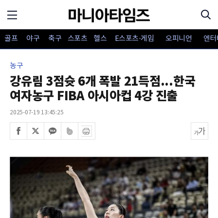
골프
야구
축구
스포츠
헬스
E스포츠·게임
오피니언
엔터
농구
강유림 3점슛 6개 폭발 21득점...한국
여자농구 FIBA 아시아컵 4강 진출
2025-07-19 13:45:25