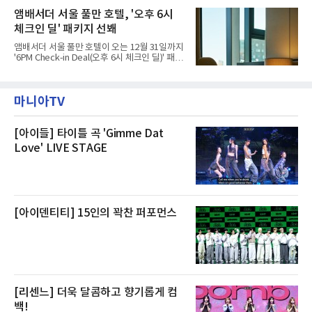
시작했다. 현장에서 극심한 피해를 입은 지역 주
고, 2023년 같은 물류센터에서 발생한 화재에
앰배서더 서울 풀만 호텔, '오후 6시
민들의 호응 속에 CFS는 즉시 행동에 나섰다. 지
대해서도 쿠팡 입주 전 공사 과정에서 벌어진 일
난 28일 오후 전문 청소업체와
체크인 딜' 패키지 선봬
이라며 선을 그었다.쿠팡은 21일 인천 물류센터
내부에서 불이 타는 냄새가 났다는 의혹과 관련
앰배서더 서울 풀만 호텔이 오는 12월 31일까지
해 “사실무근”이라는 입장을 밝혔다.회사 측은
'6PM Check-in Deal(오후 6시 체크인 딜)' 패키
“인근에서 지난 15일 다른 회사에서 발생한 대
지를 선보인다.이번 패키지는 오후 6시 체크인
형 화재 연기가 인입돼 즉시 방재팀이 조사한 결
으로 여유로운 저녁 시간부터 호텔 스테이를 시
과 일산화탄소가 미검출됐고, 내부 문제가 아닌
작할 수 있도록 준비됐다.앰배서더 서울 풀만 호
것으로 확인됐다”고 설명했다.이어 “정확한 화
마니아TV
텔 측은 “퇴근 후 또는 주말 도심 속에서 짧지만
재 원인은 추후 조사될
온전한 휴식을 원하는 고객들에게 특별한 경험
을 제공한다”고 밝혔다.패키지는 디럭스와 이그
제큐티브 두 가지 타입으로 구성된다. 디럭스 패
[아이들] 타이틀 곡 'Gimme Dat
키지는 객실 1박(룸 온리)으로 심플한 호캉스를
Love' LIVE STAGE
즐길 수 있으며, 이그제큐티브 패키지는 객실 1
박과 함께 클럽 앰배서더 라운지 2인 이용, 웰니
스 센터 사우나 2인 이용 혜택이 포함된다.특히
클럽 앰배서더 라운지
[아이덴티티] 15인의 꽉찬 퍼포먼스
[리센느] 더욱 달콤하고 향기롭게 컴
백!