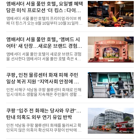
력을 앞세워 매 무대 색다른 볼거리를 선사했다.
앰배서더 서울 풀만 호텔, 요일별 혜택
특히 화사한 파스텔 톤의 비치웨어부터 청량한
담은 미식 프로모션 ‘더 킹스 : 다이닝
마린룩, 햇살 아래 반짝이는 물결을 연상시키는
프리빌리지즈’ 선봬
스커트, 강렬한 붉은 계열의 스타일링까지 각기
앰배서더 서울 풀만 호텔의 프리미엄 라이브 뷔
다른 매력을 선보였다. 브브걸은 다채로운 여름
페 더 킹스가 오는 8월 10일부터 10월 31일까지
패션을 완벽하게 소화하며 보
특별 프로모션 ‘더 킹스 : 다이닝 프리빌리지
즈’를 선보인다.앰배서더 서울 풀만 호텔 측은
“요일마다 다른 즐거움과 한층 깊어진 미식의 여
앰배서더 서울 풀만 호텔, ‘앰버드 시
유를 경험할 수 있도록 기획했다”고 밝혔다.먼저
어터’ 새 단장…새로운 브랜드 경험 선
월요일과 화요일에는 한 주의 문을 여는 여유로
운 식사를 테마로 다양한 혜택이 마련된다. 런치
사
앰배서더 서울 풀만 호텔이 새로운 브랜드 경험
이용 시 성인 5인 이상 사전 예약 고객에게 성인
을 선사한다.앰배서더 서울 풀만 호텔 측은 4일
1인 무료 혜택을 제공하며, 디너 이용 시에는 성
“호텔 공식 마스코트 앰버드(Ambird)의 새로운
인 2인 이상 사전 예약 고객에게 소인 1인 무료
이야기를 담은 인형 극장 콘셉트의 공간 ‘앰버드
혜택을 제공한다.수요일 런치에는 사전 예약한
시어터(Ambird Theater)’를 새롭게 선보인
쿠팡, 인천 물류센터 화재 피해 주민
유료 회원 고객을 대상으로 5% 추가 할인 또는
다”고 밝혔다.앰배서더 서울 풀만 호텔은 로비
바우처 1매 추가
일상 복귀 지원 “지역사회 안정에 총
한편에 마련된 앰버드 존을 통해 앰버드의 세계
관을 소개해왔다. 앰버드 존은 앰버드가 우주여
력”
인천 서해구 석남동 쿠팡 물류센터 화재로 인해
행 중 수집한 다양한 굿즈를 전시한 '앰버드 플래
임시 대피소 생활을 지속해온 주민들이 생활 터
닛(Ambird Planet)과 계절별 플라워 연출로 사
전으로 돌아갈 수 있는 계기가 마련됐다. 쿠팡풀
랑받아온 ‘앰버드 가든(Ambird Garden)’으로
필먼트서비스(CFS)가 지난 28일부터 화재 피해
구성되어 있다.새 단장한 앰버드 시어터는 오페
주민을 대상으로 전문 출장 청소서비스 지원에
쿠팡 “입주 전 화재는 당사와 무관”…
라 극장을 모티브로 한 데코레이션으로 구성됐
나섬으로써 본격적인 지역사회 복구 작업이 시
다. 무대 공간 및 티켓 박스
탄내 의혹도 외부 연기 유입 반박
작된 것이다.대피소 주민 중심 청소 접수, 첫날
부터 2가구 지원 완료CFS는 신현초등학교, 신
인천 석남동 쿠팡 물류센터 화재를 둘러싸고 확
현북초등학교, 신현여자중학교 등 인천 서해구
인되지 않은 의혹이 확산되자 쿠팡이 반박에 나
관내 임시 대피소 3곳에서 체류해온 화재 피해
섰다. 화재 전 센터 내부에서 탄내가 났다는 주장
주민들을 대상으로 출장 청소업체 요청 접수를
에 대해서는 외부 화재 연기 유입이라고 설명했