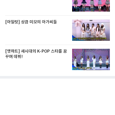
[아일릿] 상큼 미모의 아가씨들
[앳하트] 새시대의 K-POP 스타를 꿈
꾸며 데뷔!