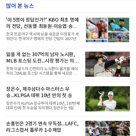
많이 본 뉴스
'이 5명이 정답인가?' KBO 최초 명예
의 전당, 선동열·최동원·이승엽·송진
우·김응용을 둘러싼 논쟁
한국 프로야구 역사에 남을 새로운 이정표가 세
워진다. 한국야구 명예의 전당 건립이 2027년으
로 다가오면서 이제 야구계의 관심은 하나의 질
문으로 향하고 있다. "누가 한국 야구 최초의 명
예의 전당 헌액자가 될 것인가?"현재 가장 많이
잃을 게 없는 307억의 남자 노시환,
거론되는 후보군은 선동열, 최동원, 이승엽, 송
MLB 포스팅 도전...시장 평가는 의외
진우, 그리고 김응용 감독이다. 한국 야구의 시
대별 상징성과 업적을 고려하면 충분히 설득력
일 수 있어
한화 이글스의 간판타자 노시환이 올겨울 메이
있는 이름들이다.선동열은 한국 야구가 배출한
저리그(MLB) 포스팅 시스템을 통해 새로운 도전
최고의 투수로 평가받는다. 해태 시절 통산 146
에 나선다.노시환은 11년 총액 307억 원이라는
승과 평균자책점 1.20이라는 압도적인 기록을
KBO리그 사상 초유의 비FA 다년 계약을 체결하
남겼고, 1980년대 후반 리그를 지배했다. 일본
면서 동시에 해외 진출 가능성을 열어두는 조항
장은수, 제주삼다수 마스터스 우
프로야구에서도 성공하며 한국 선수의 해외 진
을 포함했다. 국내에서 이미 최고 수준의 대우와
출 가능성을 보여준 상징적인 존
승...KLPGA 데뷔 10년 만의 첫 승
확실한 입지를 확보한 만큼, 이번 메이저리그 도
전은 생존을 건 승부수가 아니다.오히려 잃을 것
장은수가 KLPGA 정규투어 데뷔 10년, 187번째
이 없는 도전에 가깝다. 노시환은 이미 KBO리그
대회 만에 첫 우승을 차지했다.장은수는 9일 제
에서 연평균 약 28억 원에 달하는 대형 계약과
주도 서귀포시 테디밸리 골프앤리조트(파72)에
한화의 프랜차이즈 스타라는 지위를 얻었다. 만
서 열린 제주삼다수 마스터스(총상금 10억원)
약 MLB 구단들의 평가가 기대에 미치지 못하더
최종 4라운드에서 보기 없이 버디 3개를 잡아 합
손흥민은 2경기 연속 무득점...LAFC,
라도 돌아올 곳이 확실하다.그렇다고 포스팅 도
계 14언더파 274타를 기록했다. 13언더파 275
전의 의미가 작아지는 것은 아
리그스컵서 톨루카 1-0 제압
타 공동 2위 강채연, 문정민을 1타 차로 제치고
우승 상금 1억8천만원을 받았다.2017년 신인왕