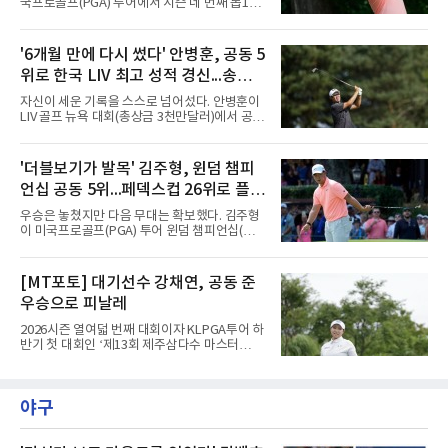
국프로골프(PGA) 투어에서 시즌 네 번째 톱10
롯데스카이힐 부여CC (SKY/HILL)다.총 80명의
을 달성한 김주형이 1년 5개월 만에 세계랭킹 30
선수가 1라운드에 출전했으며, 컷오프를 통해
위에 복귀했다.김주형은 10일(한국시간) 발표된
60명의 선수가 메이저 퀸 자리를 놓고 최종라운
남자 골프 세계랭킹에서 지난주보다 3계단 오른
'6개월 만에 다시 썼다' 안병훈, 공동 5
드 각축전을 치렀다.이진경은 1라운드 초반 주
30위에 이름을 올렸다. 이날 미국 노스캐롤라이
춤했지만 후반 홀에서 맹타를 퍼부으며
위로 한국 LIV 최고 성적 경신...송영한
나주 그린즈버러의 세지필드 컨트리클럽(파70)
에서 끝난 윈덤 챔피언십에서 최종 합계 15언더
도 톱10
자신이 세운 기록을 스스로 넘어섰다. 안병훈이
파 265타로 공동 5위에 오른 결과다. 지난해 3월
LIV 골프 뉴욕 대회(총상금 3천만달러)에서 공동
이후 처음으로 30위권에 들었다.반등의 폭이 컸
5위에 올라 한국 선수 최고 성적을 경신했다.안
다. 한동안 슬럼프에 빠졌던 그는 세계랭킹이 줄
병훈은 10일(한국시간) 미국 뉴저지주 베드민스
곧 내려가 올해 6월 1일 끝난 찰스 슈와브 챌린
터의 트럼프 내셔널 골프 클럽 베드민스터(파
'더블보기가 발목' 김주형, 윈덤 챔피
지 이후 150위까지 떨어진 바 있다. 그러나 6월
71)에서 열린 최종 4라운드에서 버디 5개와 보
US오픈 3위로 부활의 신호
언십 공동 5위...페덱스컵 26위로 플레
기 3개를 묶어 2언더파 69타를 쳤다. 최종 합계
7언더파 277타로 5위, 우승자 호아킨 니만(칠레
이오프행
우승은 놓쳤지만 다음 무대는 확보했다. 김주형
·16언더파 268타)과는 9타 차였다.기록의 의미
이 미국프로골프(PGA) 투어 윈덤 챔피언십(총
가 크다. 올해 LIV 골프로 이적해 새로 만들어진
상금 850만달러)을 공동 5위로 마쳤다.김주형은
팀 '코리안 골프클럽'의 주장을 맡은 안병훈은 시
10일(한국시간) 미국 노스캐롤라이나주 그린즈
즌 개막전이던 2월 사우디아라비아 대회 공동 9
버러의 세지필드 컨트리클럽(파70)에서 열린 최
[MT포토] 대기선수 강채연, 공동 준
위를 뛰어넘는 최고 성적을 냈다. 당시 그는
종 4라운드에서 버디 3개를 잡았으나 보기 1개
2022년 출범한 LIV 골프에서
우승으로 피날레
와 더블보기 1개가 나오며 이븐파 70타에 그쳤
다. 최종 합계 15언더파 265타로 해리 홀(잉글랜
2026시즌 열여덟 번째 대회이자 KLPGA투어 하
드)과 공동 5위였다. 우승자 마이클 브레넌(미국
반기 첫 대회인 ‘제13회 제주삼다수 마스터
·22언더파 258타)과는 7타 차다.기회는 있었다.
스’(총상금 10억 원, 우승상금 1억 8천만 원)가
지난달 제네시스 스코틀랜드 오픈 우승으로 33
제주도 서귀포시에 위치한 테디밸리 골프앤리조
개월의 공백을 깼던 김주형은 3라운드까지 선두
트(파72/6,767야드)에서 열렸다.9일 최종라운
에 1타 뒤진 3위로 시즌 2승을 노렸다. 그러나 마
야구
드 경기가 펼쳐졌다.강채연이 18번 홀에서 경기
지막 날 타수를 줄이지 못하며
하고 있다.