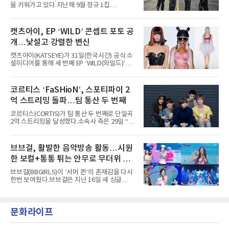
년 시작된 ‘롤라팔루자’는 8개 스테이지, 170여
을 키워가고 있다.지난해 9월 정규 1집
팀의 아티스트와 40만 명 이상의 관객이 운집하
'AxMxP'를 발매하며 가요계에 정식 출격한
는 북미 최대 규모의 페스티벌이다.올해 ‘롤라팔
AxMxP는 데뷔 전부터 버스킹과 각종 페스티벌,
루자 시카고’에는 에스파 외에도 제니, 아이들,
공연 무대에 오르며 실전 경험을 쌓아왔다.이들
캣츠아이, EP ‘WILD’ 콘셉트 포토 공
코르티스 등 K팝 스타들이 출연진 명단에 이름
은 소속사 패밀리 콘서트를 비롯해 '뷰티풀 민트
을 올렸다.이날 에스파는
개…낯설고 강렬한 변신
라이프 2025', '2025 부산국제록페스티벌' 등 대
형 무대에 잇달아 출연해 당찬 에너지와 풋풋한
캣츠아이(KATSEYE)가 31일(한국시간) 공식 소
매력으로 음악팬들의 눈도장을 찍었다.이후
셜미디어를 통해 세 번째 EP ‘WILD(와일드)’의
AxMxP는 '카운트다운 판타지 2025-2026',
콘셉트 포토와 트랙리스트를 공개했다.‘Wild
'PEAKBOX 2025 vol.2 : 사랑·청춘·행복', '2025
heart(와일드 하트)’라는 제목이 붙은 콘셉트 포
Someday Christmas - 부산' 등 무대를 통해 안
토에는 멤버들의 본능적이고 야성적인 면모가
코르티스 ‘FaSHioN’, 스포티파이 2
정적인 실력을 입증했고, 올해 '2026 어썸뮤직
강렬하게 담겼다. 짙은 아이섀도와 푸른빛·금빛·
페스티벌', '뷰티풀 민트 라이프 2026', '2026
억 스트리밍 돌파…팀 통산 두 번째
붉은빛의 컬러 렌즈가 비현실적인 분위기를 자
아내고, 여러 원색이 불규칙하게 뒤섞인 멀티컬
코르티스(CORTIS)가 팀 통산 두 번째로 단일곡
러 헤어와 과감한 블루·블랙 립 메이크업이 낯설
2억 스트리밍을 달성했다.소속사 측은 29일 “코
고도 매혹적인 비주얼을 완성했다.스타일링 역
르티스의 데뷔 앨범 수록곡 ‘FaSHioN’이 글로
시 파격적이다. 스터드와 망사, 코르셋, 풍성한
벌 오디오·음원 스트리밍 플랫폼 스포티파이에
레이스 등 언뜻 어울리지 않을 듯한 소재와 실루
서 27일 자로 누적 재생 수 2억 회를 돌파했
브브걸, 활발한 음악방송 활동…시원
엣을 거침없이 결합했다. 멤버들은 각기 다른 개
다”고 밝혔다.곡이 발표된 지 약 10개월 만이다.
성을 살린 스타일링을 선
한 보컬+통통 튀는 안무로 무더위 사
팀의 첫 번째 2억 스트리밍 곡은 동일 음반에 수
록된 ‘GO!’다. 이 노래는 공개 약 9개월 만인 지
냥
브브걸(BBGIRLS)이 ‘서머 퀸’의 존재감을 다시
난달 26일 자에 2억 고지를 밟았다. 이는 최근 5
한번 보여줬다.브브걸은 지난 16일 새 싱글
년 내 데뷔한 보이그룹의 곡 중 최단기 2억 달성
'BODY WAVE'(바디 웨이브)를 발매하고 각종 음
이며 ‘FaSHioN’이 그 다음이다.코르티스는 평
악방송에 출연했다.브브걸은 컴백 이후 Mnet
소 관심이 많은 ‘패션’을 소재로 곡을 공동 창작
'엠카운트다운'을 시작으로 KBS2 '뮤직뱅크',
했다. “내 티, 5 bucks 바지는, 만원” 등 멤버들
문화라이프
MBC '쇼! 음악중심', SBS '인기가요' 등 주요 음
의 라이프 스타일
악방송 무대에 올라 화려한 퍼포먼스를 펼쳤다.
시원한 에너지와 안정적인 라이브, 통통 튀는 매