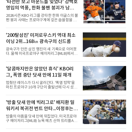
'타선만 보고 마운드를 잊었다' 강백호
영입의 역풍, 한화 불펜 붕괴가 남긴
뼈아픈 교훈...김범수, 한승혁, 김서
2026시즌 KBO 리그를 강타한 한화 이글스의 불
현, 정우주, 어디에?
펜 붕괴 사태는 프로야구계에 깊은 씁쓸함을 남
기고 있다. 전년도 준우승팀이라는 타이틀을 무
색하게 만들 만큼, 마운드의 핵심 기둥들이 무더
기로 흔들리거나 팀을 떠났다. 화려한 타선 보강
'200탈삼진' 미저로우스키 역대 최소
뒤에 가려져 있던 투수진의 민낯이 고스란히 드
이닝 2위...168㎞ 광속구의 신드롬
러난 셈이다.이번 참사의 도화선은 헐거워진 마
운드 뎁스 그 자체였다. 지난 스토브리그에서 한
광속구가 만든 삼진 행진이 새 기록으로 이어졌
화는 최대 100억 원을 투자해 거물 타자 강백호
다. 올해 미국프로야구 메이저리그(MLB)에서 시
를 전격 영입하며 타선의 파괴력을 극대화했다.
속 161㎞ 이상의 강속구 신드롬을 주도하는 우
그러나 대형 타자 수혈의 환호 속에서 마운드의
완 제이컵 미저로우스키(밀워키 브루어스)가 역
실속을 채우는 작업은 뒷전으로 밀려났다. 결과
대 최소 이닝 시즌 200탈삼진 2위 기록을 세웠
'달콤하지만은 않았던 휴식' KBO리
적으로 FA 자격으로 팀을 떠난 김범수는 KIA 타
다.미저로우스키는 10일(한국시간) 미국 위스콘
이거즈로 유니폼을 갈아입
그, 폭염 중단 닷새 만에 11일 재개
신주 밀워키 아메리칸패밀리필드에서 열린 미네
소타 트윈스전에 선발로 나서 6이닝 9탈삼진 3
멈췄던 레이스가 다시 굴러간다. '폭염 방학'을
실점을 기록했다. 3회 첫 타자 앨런 로든을 헛스
마친 프로야구 10개 구단이 출발선에 다시 섰다.
윙 삼진으로 처리하며 시즌 200번째 삼진을 잡
극한 폭염으로 지난 5일 중단됐던 2026 신한
았다.기록의 무게가 남다르다. 그는 129⅓이닝
SOL KBO리그는 11일 전국 5개 구장 경기를 시
만에 200탈삼진에 도달해 밀워키 구단 최소 이
작으로 일정을 이어간다. 국제종합대회 대표 파
'방출 닷새 만에 빅리그로' 배지환 밀
닝 신기록을 세웠다. MLB닷컴이 엘리어스 스포
견을 제외하면 정규리그가 다른 사유로 멈춘 것
츠뷰로 자료를 인용해 소개한 바에
워키서 복귀전 번트 안타...이정후는
은 코로나19 집단 감염을 겪은 2021년 7월 이후
5년 만이자 역대 두 번째다. KBO 사무국은 더위
타율 2할대로
방출의 아픔을 닷새 만에 뒤집었다. 미국프로야
가 최고조에 이른 5∼9일 25경기를 전면 취소하
구 메이저리그(MLB) 뉴욕 메츠 산하 트리플A에
고 9월 이후 일정을 다시 편성해 치르기로 했다.
서 지난 5일 방출됐던 배지환이 밀워키 브루어
변화도 있다. 9월 6일까지 모든 경기는 요일과
스 이적과 동시에 빅리그에 복귀했다.배지환은
상관없이 오후 7시에 시작하며, 더위가 일찍 가