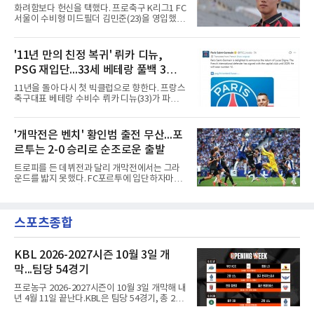
정이 시작된다며, 전투에서 승리한 기사가 갑옷
화려함보다 헌신을 택했다. 프로축구 K리그1 FC
을 벗자 팀 유니폼을 입은 코스타가 나타나는 영
서울이 수비형 미드필더 김민준(23)을 영입했다
상을 함께 올렸다. 마요르카도 이적 합의를 알리
고 10일 밝혔다.과천고와 경희대를 거친 김민준
며 코스타의 헌신과 프로 정신에 감사를 전했다.
은 대학 무대를 지나 최근 K4리그 서산 파이오니
코스타의 경력은 이렇다. 포르투갈 SC 브라가에
아FC에서 뛰었다. 180㎝의 신장을 갖춘 그에 대
'11년 만의 친정 복귀' 뤼카 디뉴,
서 프로에 데뷔한 2000년생 수비형 미드필더인
해 서울 구단은 활동량과 기동력, 중원에서 공수
그는 UD 알메리아(스페인)를 거
PSG 재입단...33세 베테랑 풀백 3년
균형을 잡아주는 플레이가 강점이라고 설명했
다.영입 배경은 감독의 축구 색깔과 맞닿아 있다.
계약
11년을 돌아 다시 첫 빅클럽으로 향한다. 프랑스
서울은 화려하지 않아도 끊임없이 움직이며 팀
축구대표 베테랑 수비수 뤼카 디뉴(33)가 파리
에 헌신하는 김민준의 플레이를 높이 샀다. 많은
생제르맹(PSG) 유니폼을 다시 입는다.PSG는
움직임과 희생을 요구하는 김기동 감독의 축구
10일(한국시간) 애스턴 빌라(잉글랜드)에서 뛰
에 부합하는 자원이라 판단하고, 현재 기량뿐 아
어온 디뉴를 재영입했다고 발표했다. 계약 기간
'개막전은 벤치' 황인범 출전 무산...포
니라 성장 가능성까지 고려해 영입을 결정했다.
은 2029년까지 3년이며, 등번호는 12번이다. 구
효과도 기대된다. K리그1
르투는 2-0 승리로 순조로운 출발
체적인 이적료는 공개되지 않았으나 영국 BBC
는 PSG가 왼쪽 풀백 디뉴의 바이아웃인 850만
트로피를 든 데뷔전과 달리 개막전에서는 그라
파운드(약 162억원)를 애스턴 빌라에 지불하기
운드를 밟지 못했다. FC포르투에 입단하자마자
로 했다고 전했다.돌아오는 길은 길었다. 프랑스
슈퍼컵 우승을 경험했던 국가대표 미드필더 황
릴에서 프로 생활을 시작한 디뉴는 2013년부터
인범(29)이 정규리그 개막전에서는 벤치를 지켰
2015년까지 두 시즌 PSG에서 뛰며 리그1 2회,
다.포르투는 10일(한국시간) 포르투갈 포르투의
프랑스컵 1회, 리그컵 2회 우승 등을 경험했다.
스포츠종합
이스타디우 두 드라강에서 열린 알베르카와의
이후 AS로마 임대와 바르셀로나(스페
2026-2027 포르투갈 프리메이라리가 1라운드
홈 경기에서 2-0으로 이겼다. 두 골 모두 페널티
킥에서 나왔다. 전반 9분 안드레 실바가 상대 골
KBL 2026-2027시즌 10월 3일 개
키퍼의 반칙으로 얻은 페널티킥을 직접 성공시
막...팀당 54경기
켰고, 전반 44분에는 가브리 베이가가 또 한 번
의 페널티킥을 침착하게 마무리했다.이로써 지
프로농구 2026-2027시즌이 10월 3일 개막해 내
난 시즌 챔피언 포르투는 리그 2연패이자 통산
년 4월 11일 끝난다.KBL은 팀당 54경기, 총 270
32번째 우승을 향한 첫발을 기분 좋
경기 일정을 10일 발표했다. 평일 1경기, 주말 3