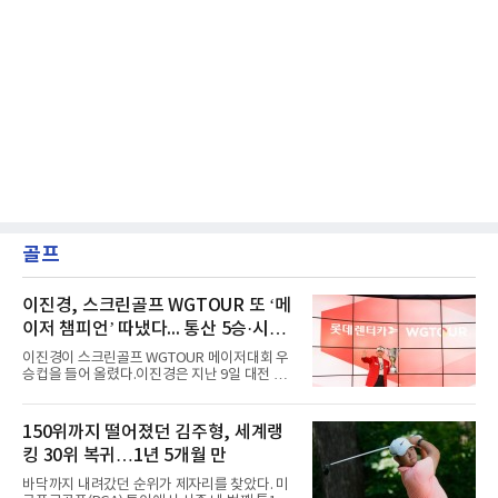
골프
이진경, 스크린골프 WGTOUR 또 ‘메
이저 챔피언’ 따냈다... 통산 5승·시즌
3승 달성
이진경이 스크린골프 WGTOUR 메이저대회 우
승컵을 들어 올렸다.이진경은 지난 9일 대전 골
프존조이마루 경기장에서 열린 ‘2026 롯데렌터
카 WGTOUR’ 6차 메이저대회 결선에서 1라운
드 9언더파, 2라운드 8언더파 최종합계 17언더
150위까지 떨어졌던 김주형, 세계랭
파를 기록하며 시즌 세 번째 우승을 따냈다.경기
킹 30위 복귀…1년 5개월 만
는 투비전NX플러스 투어 모드에서 하루 동안 2
라운드 36홀 스트로크 플레이로 치러졌다. 코스
바닥까지 내려갔던 순위가 제자리를 찾았다. 미
는 골프존 코스 난도 별 3개, 그린 난도 별 4개의