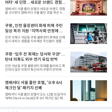
어터’ 새 단장…새로운 브랜드 경험 선
월요일과 화요일에는 한 주의 문을 여는 여유로
운 식사를 테마로 다양한 혜택이 마련된다. 런치
사
앰배서더 서울 풀만 호텔이 새로운 브랜드 경험
이용 시 성인 5인 이상 사전 예약 고객에게 성인
을 선사한다.앰배서더 서울 풀만 호텔 측은 4일
1인 무료 혜택을 제공하며, 디너 이용 시에는 성
“호텔 공식 마스코트 앰버드(Ambird)의 새로운
인 2인 이상 사전 예약 고객에게 소인 1인 무료
이야기를 담은 인형 극장 콘셉트의 공간 ‘앰버드
혜택을 제공한다.수요일 런치에는 사전 예약한
시어터(Ambird Theater)’를 새롭게 선보인
쿠팡, 인천 물류센터 화재 피해 주민
유료 회원 고객을 대상으로 5% 추가 할인 또는
다”고 밝혔다.앰배서더 서울 풀만 호텔은 로비
바우처 1매 추가
일상 복귀 지원 “지역사회 안정에 총
한편에 마련된 앰버드 존을 통해 앰버드의 세계
관을 소개해왔다. 앰버드 존은 앰버드가 우주여
력”
인천 서해구 석남동 쿠팡 물류센터 화재로 인해
행 중 수집한 다양한 굿즈를 전시한 '앰버드 플래
임시 대피소 생활을 지속해온 주민들이 생활 터
닛(Ambird Planet)과 계절별 플라워 연출로 사
전으로 돌아갈 수 있는 계기가 마련됐다. 쿠팡풀
랑받아온 ‘앰버드 가든(Ambird Garden)’으로
필먼트서비스(CFS)가 지난 28일부터 화재 피해
구성되어 있다.새 단장한 앰버드 시어터는 오페
주민을 대상으로 전문 출장 청소서비스 지원에
쿠팡 “입주 전 화재는 당사와 무관”…
라 극장을 모티브로 한 데코레이션으로 구성됐
나섬으로써 본격적인 지역사회 복구 작업이 시
다. 무대 공간 및 티켓 박스
탄내 의혹도 외부 연기 유입 반박
작된 것이다.대피소 주민 중심 청소 접수, 첫날
부터 2가구 지원 완료CFS는 신현초등학교, 신
인천 석남동 쿠팡 물류센터 화재를 둘러싸고 확
현북초등학교, 신현여자중학교 등 인천 서해구
인되지 않은 의혹이 확산되자 쿠팡이 반박에 나
관내 임시 대피소 3곳에서 체류해온 화재 피해
섰다. 화재 전 센터 내부에서 탄내가 났다는 주장
주민들을 대상으로 출장 청소업체 요청 접수를
에 대해서는 외부 화재 연기 유입이라고 설명했
시작했다. 현장에서 극심한 피해를 입은 지역 주
고, 2023년 같은 물류센터에서 발생한 화재에
앰배서더 서울 풀만 호텔, '오후 6시
민들의 호응 속에 CFS는 즉시 행동에 나섰다. 지
대해서도 쿠팡 입주 전 공사 과정에서 벌어진 일
난 28일 오후 전문 청소업체와
체크인 딜' 패키지 선봬
이라며 선을 그었다.쿠팡은 21일 인천 물류센터
내부에서 불이 타는 냄새가 났다는 의혹과 관련
앰배서더 서울 풀만 호텔이 오는 12월 31일까지
해 “사실무근”이라는 입장을 밝혔다.회사 측은
'6PM Check-in Deal(오후 6시 체크인 딜)' 패키
“인근에서 지난 15일 다른 회사에서 발생한 대
지를 선보인다.이번 패키지는 오후 6시 체크인
형 화재 연기가 인입돼 즉시 방재팀이 조사한 결
으로 여유로운 저녁 시간부터 호텔 스테이를 시
과 일산화탄소가 미검출됐고, 내부 문제가 아닌
작할 수 있도록 준비됐다.앰배서더 서울 풀만 호
것으로 확인됐다”고 설명했다.이어 “정확한 화