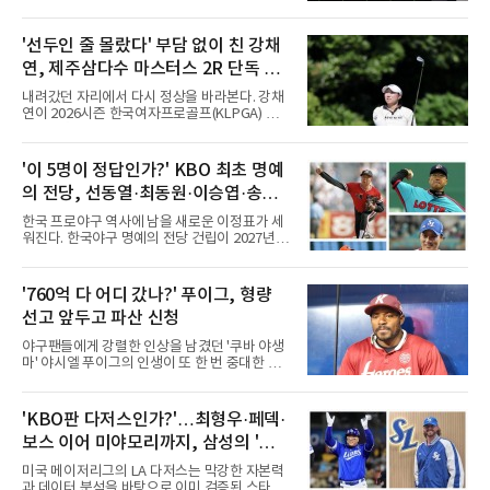
유의 이틀 연속 전 경기 취소가 결정된 날, 김 감
독은 단순히 더위를 이야기하지 않았다. 우천,
폭염, 부상 등 변수가 늘어나는 현실에서 현재
'선두인 줄 몰랐다' 부담 없이 친 강채
팀당 144경기 체제가 과연 지속 가능한지 질문
연, 제주삼다수 마스터스 2R 단독 선
을 던졌다.물론 144경기가 세계적으로 특별히
많은 숫자는 아니다. 메이저리그는 팀당 162경
두
내려갔던 자리에서 다시 정상을 바라본다. 강채
기, 일본프로야구도 143~144경기를 치른다. 숫
연이 2026시즌 한국여자프로골프(KLPGA) 투어
자만 놓고 보면 KBO가 유난히 혹사 구조라고 말
하반기 첫 대회 제주삼다수 마스터스(총상금 10
하기 어렵다.하지만 중요한 것은 숫자가 아니라
억 원, 우승상금 1억8000만 원) 2라운드에서 단
환경이다. 한국의 여름은 달라지고 있다. 과거와
독 선두로 도약했다.강채연은 7일 제주도 서귀
'이 5명이 정답인가?' KBO 최초 명예
비교하기 어려울 정도로 폭염이 길어지고 강해
포의 테디밸리 골프앤리조트(파72)에서 열린 2
지고 있다. 여기에 장마, 이
의 전당, 선동열·최동원·이승엽·송진
라운드에서 버디 5개와 보기 1개를 묶어 4언더
파 68타를 쳤다. 중간합계 9언더파 135타로 전
우·김응용을 둘러싼 논쟁
한국 프로야구 역사에 남을 새로운 이정표가 세
날 공동 4위에서 선두로 올라섰다. 공동 2위 그
워진다. 한국야구 명예의 전당 건립이 2027년으
룹(8언더파 136타)과는 한 타 차다.이 대회는 그
로 다가오면서 이제 야구계의 관심은 하나의 질
에게 특별하다. 2023년 정규투어에 데뷔한 강채
문으로 향하고 있다. "누가 한국 야구 최초의 명
연은 2024년 8월 이 대회에서 공동 2위로 주목
예의 전당 헌액자가 될 것인가?"현재 가장 많이
'760억 다 어디 갔나?' 푸이그, 형량
받았으나, 지난해 상금순위 75위에 그쳐 시드순
거론되는 후보군은 선동열, 최동원, 이승엽, 송
위전으로 밀렸고 본선에서도 78위에
선고 앞두고 파산 신청
진우, 그리고 김응용 감독이다. 한국 야구의 시
대별 상징성과 업적을 고려하면 충분히 설득력
야구팬들에게 강렬한 인상을 남겼던 '쿠바 야생
있는 이름들이다.선동열은 한국 야구가 배출한
마' 야시엘 푸이그의 인생이 또 한 번 중대한 갈
최고의 투수로 평가받는다. 해태 시절 통산 146
림길에 섰다. 메이저리그와 한국 프로야구에서
승과 평균자책점 1.20이라는 압도적인 기록을
거액을 벌었던 푸이그가 연방 사건 선고를 앞두
남겼고, 1980년대 후반 리그를 지배했다. 일본
고 파산보호를 신청했다.푸이그는 최근 미국 플
'KBO판 다저스인가?'…최형우·페덱·
프로야구에서도 성공하며 한국 선수의 해외 진
로리다 파산 법원에 챕터11 파산보호 신청을 냈
출 가능성을 보여준 상징적인 존
보스 이어 미야모리까지, 삼성의 '스펙
다. 챕터11은 기업이나 개인이 채권자들과 협의
를 통해 재정 구조를 재편할 수 있도록 돕는 제도
만렙' 승부수
미국 메이저리그의 LA 다저스는 막강한 자본력
다.미 매체들에 따르면 푸이그의 자산 규모는
과 데이터 분석을 바탕으로 이미 검증된 스타들