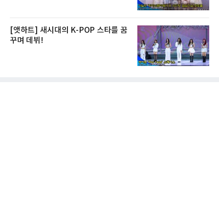
[앳하트] 새시대의 K-POP 스타를 꿈
꾸며 데뷔!