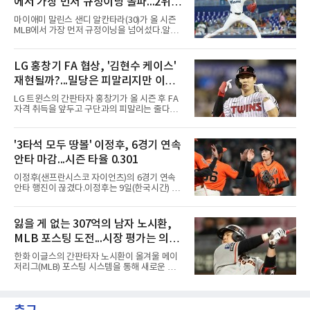
에서 가장 먼저 규정이닝 돌파...2위와
제쳤다.이 부문 1위는 놀런 라이언(5천714개)이
며 랜디 존슨(4천875개), 로저 클레먼스(4천672
14이닝 차
마이애미 말린스 샌디 알칸타라(30)가 올 시즌
개), 스티브 칼턴(4천136개)이 뒤를 잇는다.현역
MLB에서 가장 먼저 규정이닝을 넘어섰다.알칸
중에서는 올 시즌 후 은퇴하는 통산 8위 저스틴
타라는 9일(한국시간) 미국 마이애미 론디포파
벌랜더(디트로이트 타이거스·266승·3천554탈
크에서 열린 로스앤젤레스 에인절스전에 선발
삼진)에 이어 222승의 셔저가 다승과 탈삼진 모
등판해 7이닝 3피안타 무실점을 기록, 7-0 승리
LG 홍창기 FA 협상, '김현수 케이스'
두 2위다. 올해 토론토와 1년 300만 달러에 재계
를 이끌며 시즌 13승(6패)을 올렸다. 평균자책점
약한 그는 9위 게일로드 페리(3
재현될까?...밀당은 피말리지만 이적
은 3.52로 떨어졌고, 3회를 마쳤을 때 통산 1천
226이닝을 기록해 리키 놀라스코의 구단 최다
가능성은 낮아
LG 트윈스의 간판타자 홍창기가 올 시즌 후 FA
이닝(1천225⅔이닝)을 경신했다.시즌 소화 이닝
자격 취득을 앞두고 구단과의 피말리는 줄다리
은 163⅔이닝으로 규정이닝 162이닝을 통과했
기를 예고하고 있다. 과거 팀의 핵심 자원이었던
다. 이닝 2위 크리스토페르 산체스(필라델피아
김현수가 FA 시장에서 이적했던 충격적인 선례
필리스·149⅔이닝)보다 14이닝 많다.2017년 세
가 소환되면서 벌써부터 팬들의 이목이 집중되
'3타석 모두 땅볼' 이정후, 6경기 연속
인트루이스에서 데뷔해 이듬해 마이애미로 이적
는 양상이다.다만 이번 협상은 과거 김현수 케이
한 그는 2022년 리그 최다 228⅔이닝
안타 마감...시즌 타율 0.301
스와는 판이하게 다른 환경 속에서 전개될 것으
로 보인다. 선수 측과 구단 간의 시각 차이가 팽
이정후(샌프란시스코 자이언츠)의 6경기 연속
팽히 맞서며 내부 협상 과정은 극심한 진통을 겪
안타 행진이 끊겼다.이정후는 9일(한국시간) 미
을 가능성이 크지만, 시장 외부에서 불어오는 변
국 샌프란시스코 오라클 파크에서 열린 MLB 디
수는 제한적일 것이라는 분석이 지배적이다.홍
트로이트 타이거스와의 홈경기에 2번 타자 우익
창기는 지난 2025년 불의의 무릎 부상으로 전력
수로 출전해 3타수 무안타에 그쳤다. 시즌 타율
잃을 게 없는 307억의 남자 노시환,
에서 이탈하는 아픔을 겪었고, 이어진 2026시즌
은 0.301로 하락했다. 1회와 4회 유격수 땅볼, 7
초중반에도 실전 감각 회복
MLB 포스팅 도전...시장 평가는 의외
회 2루수 땅볼로 물러났고 9회초 대수비와 교체
됐다.샌프란시스코는 팀 전체가 2안타에 묶인
일 수 있어
한화 이글스의 간판타자 노시환이 올겨울 메이
데다 7회 6실점이 겹쳐 0-8로 졌다.샌디에이고
저리그(MLB) 포스팅 시스템을 통해 새로운 도전
파드리스 송성문은 휴스턴 애스트로스와의 홈경
에 나선다.노시환은 11년 총액 307억 원이라는
기에 결장했다. 샌디에이고는 3-2로 이겼다.
KBO리그 사상 초유의 비FA 다년 계약을 체결하
면서 동시에 해외 진출 가능성을 열어두는 조항
을 포함했다. 국내에서 이미 최고 수준의 대우와