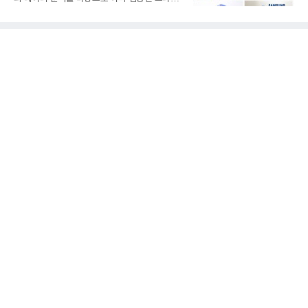
1000만~5000만 달러(약 146억~730억 원), 부
을 영입하는 대표적인 팀이다. 오타니 쇼헤이를
채는 100만~1000만 달러(약 14억~146억 원) 수
비롯해 메이저리그 정상급 선수들을 품으며 매
준으로 신고됐다. 다만 법원은 채권자 목록과 자
시즌 우승 후보로 평가받는 다저스의 행보는 늘
산 내역 등 일부 필수 자료가 빠졌다며 서류 미비
야구계의 관심을 끌었다. 가능성에 투자하기보
를 지적했다.관심이 쏠리는 이
다, 이미 무대에서 증명한 선수들을 통해 당장의
경쟁력을 끌어올린다는 점이다.최근 한국 프로
야구에서도 비슷한 방향성을 보여주는 팀이 있
다. 바로 삼성 라이온즈다. 삼성은 오프시즌 최형
우를 다시 품었다. 이는 단순한 베테랑 영입이 아
니라, 승부처에서 힘을 발휘할 수 있는 검증된
리더를 선택한 것이다.외국인 대체 투수 구성도
마찬가지다. 메이저리그