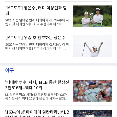
제주도 서귀포시에 위치한 테디밸리 골프앤리조
트(파72/6,767야드)에서 열리고 있다.9일 현재
[MT포토] 장은수, 캐디 이상민과 함
최종라운드 경기가 펼쳐지고 있다.장은수가 18
께
번 홀에서 진행된 시상식에서 포즈를 취하고 있
다.
2026시즌 열여덟 번째 대회이자 KLPGA투어 하
반기 첫 대회인 ‘제13회 제주삼다수 마스터
스’(총상금 10억 원, 우승상금 1억 8천만 원)가
제주도 서귀포시에 위치한 테디밸리 골프앤리조
트(파72/6,767야드)에서 열리고 있다.9일 현재
[MT포토] 우승 후 환호하는 장은수
최종라운드 경기가 펼쳐지고 있다.장은수가 18
번 홀에서 진행된 시상식에서 포즈를 취하고 있
2026시즌 열여덟 번째 대회이자 KLPGA투어 하
다.
반기 첫 대회인 ‘제13회 제주삼다수 마스터
스’(총상금 10억 원, 우승상금 1억 8천만 원)가
제주도 서귀포시에 위치한 테디밸리 골프앤리조
트(파72/6,767야드)에서 열리고 있다.9일 현재
최종라운드 경기가 펼쳐지고 있다.장은수가 18
번 홀에서 진행된 시상식에서 포즈를 취하고 있
야구
다.
'베테랑 투수' 셔저, MLB 통산 탈삼진
3천516개...역대 10위
MLB 우완 맥스 셔저(42·토론토 블루제이스)가
통산 탈삼진 역대 10위에 올랐다.셔저는 9일(한
국시간) 미국 필라델피아 시티즌스뱅크파크에
서 열린 필라델피아 필리스와의 원정 경기에 선
발 등판해 5⅓이닝 4탈삼진을 기록, 통산 3천
'163⅔이닝' 마이애미 알칸타라, MLB
516개를 쌓아 월터 존슨(3천515개)을 1개 차로