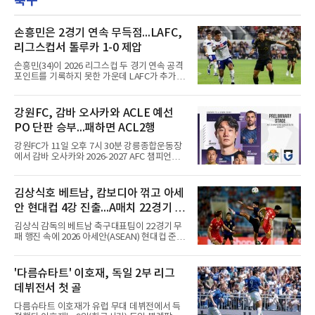
축구
확실한 입지를 확보한 만큼, 이번 메이저리그 도
전은 생존을 건 승부수가 아니다.오히려 잃을 것
이 없는 도전에 가깝다. 노시환은 이미 KBO리그
손흥민은 2경기 연속 무득점...LAFC,
에서 연평균 약 28억 원에 달하는 대형 계약과
리그스컵서 톨루카 1-0 제압
한화의 프랜차이즈 스타라는 지위를 얻었다. 만
약 MLB 구단들의 평가가 기대에 미치지 못하더
손흥민(34)이 2026 리그스컵 두 경기 연속 공격
라도 돌아올 곳이 확실하다.그렇다고 포스팅 도
포인트를 기록하지 못한 가운데 LAFC가 추가시
전의 의미가 작아지는 것은 아
간 결승골로 승리했다.손흥민은 9일 낮(한국시
간) 미국 로스앤젤레스 BMO 스타디움에서 열린
멕시코 리가 MX 톨루카와의 조별리그 2차전에
강원FC, 감바 오사카와 ACLE 예선
최전방 공격수로 선발 출전했으나 슈팅 없이 후
PO 단판 승부...패하면 ACL2행
반 23분 주드 테리와 교체됐다. 북중미 월드컵
이후 MLS 4경기 연속 골을 넣었던 그는 지난 6
강원FC가 11일 오후 7시 30분 강릉종합운동장
일 치바스 과달라하라전에 이어 침묵했다.전반
에서 감바 오사카와 2026-2027 AFC 챔피언스
1분 다비드 마르티네스가 얻은 페널티킥은 비디
리그 엘리트(ACLE) 예선 플레이오프를 치른다.
오 판독으로 취소됐고, 전반 34분 드니 부앙가의
승자는 ACLE 본선에 오르고 패자는 2부 격 대회
슈팅은 골키퍼에게 막혔다. 승부는 후반 46분 제
인 AFC 챔피언스리그2(ACL2)로 향한다. 강원은
김상식호 베트남, 캄보디아 꺾고 아세
이컵 샤펠버그의 크로스가 걷혀 나오자 에디 세
2024시즌 K리그1 준우승 자격으로 나선 지난 시
구라가 페널티아크 왼쪽에서 오
안 현대컵 4강 진출...A매치 22경기 무
즌 ACLE에서 창단 첫 아시아 무대를 경험하며
16강에 진출했고, 2025시즌 리그 5위로 이번 출
패 질주
김상식 감독의 베트남 축구대표팀이 22경기 무
전권을 얻었다.감바 오사카는 2025-2026시즌
패 행진 속에 2026 아세안(ASEAN) 현대컵 준결
ACL2 결승에서 크리스티아누 호날두의 소속팀
승에 올랐다.베트남은 7일(한국시간) 하노이 미
알나스르를 2-0으로 꺾은 우승팀이다. 지난 7일
딘 국립경기장에서 열린 캄보디아와의 조별리그
J리그 개막전에서 우라와 레즈를 4-3으로 이겨
A조 4차전에서 응우옌 딘 박의 2골과 상대 자책
'다름슈타트' 이호재, 독일 2부 리그
기세도 좋다.최근 리그 2연패로 상승세가 끊긴
골을 묶어 3-1로 이겼다. 3승 1무 승점 10으로
강원은 이번 승리로 반등을 노린다. 김대
데뷔전서 첫 골
싱가포르(승점 8)를 제치고 조 1위를 차지했고,
A매치 연속 무패는 22경기(19승 3무)로 늘렸다.
다름슈타트 이호재가 유럽 무대 데뷔전에서 득
종전 자국 기록은 18경기였다.2년마다 열리는