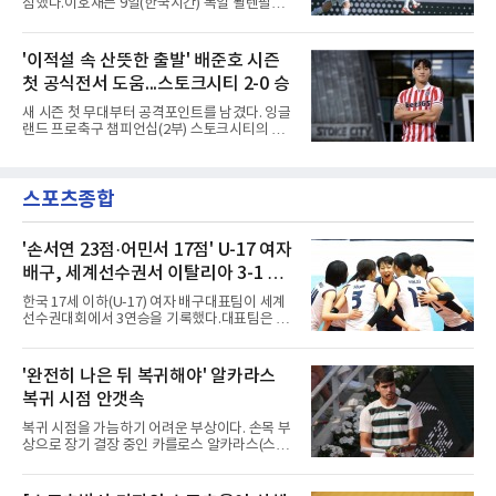
점했다.이호재는 9일(한국시간) 독일 뵐렌팔토
현대컵은 '동남아의 월드컵'으로 불리며, 스즈키
어 경기장에서 열린 홀슈타인 킬과의 2026-
컵·미쓰비시컵을 거쳐 30주년을 맞아 타이틀 스
2027시즌 2.분데스리가(2부) 개막전에서 0-2로
폰서가 바뀌었다. 2024년 우승팀 베트남은 2연
뒤진 후반 추격골을 넣었다. 후반 15분 핀 라켄
'이적설 속 산뜻한 출발' 배준호 시즌
패와 통산 4번째 우승을 노린다.준결승 상대 말
마허와 교체 투입된 그는 후반 31분 페널티지역
레이시아는 8일 필리핀을 1-0
첫 공식전서 도움...스토크시티 2-0 승
오른쪽에서 카이 클레피시의 패스를 받아 오른
발 슈팅으로 마무리했다.다름슈타트는 후반 41
새 시즌 첫 무대부터 공격포인트를 남겼다. 잉글
분 알렉산다르 부코티치의 동점골로 승점 1을
랜드 프로축구 챔피언십(2부) 스토크시티의 배
챙겼다. 홀슈타인 킬은 전반 8분 기예르모 발지,
준호가 시즌 첫 공식전에서 도움을 올렸다.배준
전반 42분 필 하레스의 골로 앞섰으나 2-2 무승
호는 9일(한국시간) 영국 스토크온트렌트의 베
부에 그쳤다.2000년생 이호재는 191㎝ 신장을
트365 스타디움에서 열린 올덤 애슬레틱(4부)과
활용한 제공권과 문전 슈팅이 강점인 정통 스트
스포츠종합
의 2026-2027시즌 잉글랜드 풋볼리그컵(EFL
라이커로, K리그1 포항 스틸러스에서
컵) 1라운드에서 팀의 2-0 승리에 쐐기를 박는
골을 도왔다.투입 직후 결정적인 장면을 만들었
다. 1-0으로 앞서던 후반 21분 그라운드를 밟은
'손서연 23점·어민서 17점' U-17 여자
그는 후반 37분 상대 수비 라인 사이를 찌르는
배구, 세계선수권서 이탈리아 3-1 완
전진 패스를 건넸고, 이를 받은 로베르트 보제니
파...조별리그 3연승
크가 단독 드리블 끝에 오른발 슈팅으로 골망을
한국 17세 이하(U-17) 여자 배구대표팀이 세계
흔들었다.시점도 좋았다. 프랑스 올랭피크 리옹
선수권대회에서 3연승을 기록했다.대표팀은 9
이적설이 도는 배준호는 시즌 첫
일(한국시간) 칠레 로스안데스에서 열린 2026
FIVB U-17 여자 세계선수권대회 조별리그 D조
3차전에서 이탈리아를 3-1(25-14 25-19 13-25
'완전히 나은 뒤 복귀해야' 알카라스
25-20)로 꺾었다. 푸에르토리코, 대만에 이은 3
복귀 시점 안갯속
연승으로 승점 9를 쌓아 조 1위에 올랐다. 24개
팀이 6개 팀씩 4개 조로 나뉘어 조별리그를 치르
복귀 시점을 가늠하기 어려운 부상이다. 손목 부
며 각 조 상위 4개 팀이 16강에 진출한다.지난해
상으로 장기 결장 중인 카를로스 알카라스(스페
U-16 아시아선수권 우승으로 처음 이 대회에 나
인)가 올해 마지막 메이저 US오픈에 나설 수 있
선 대표팀은 3경기 연속 한 세트만 내줬다. 이날
을지 관심이 쏠린다.얀니크 신네르(이탈리아)와
도 1, 2세트를 잡은 뒤 3세트를 내줬으나 4세트
정상을 다투던 알카라스는 지난 4월 바르셀로나