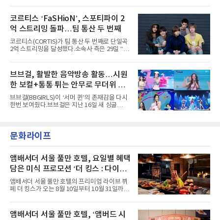
콘셉트 포토와 트랙리스트를 공개했다.‘Wild
'PEAKBOX 2025 vol.2 : 사랑·청춘·행복', '2025
heart(와일드 하트)’라는 제목이 붙은 콘셉트 포
Someday Christmas - 부산' 등 무대를 통해 안
토에는 멤버들의 본능적이고 야성적인 면모가
코르티스 ‘FaSHioN’, 스포티파이 2
정적인 실력을 입증했고, 올해 '2026 어썸뮤직
강렬하게 담겼다. 짙은 아이섀도와 푸른빛·금빛·
페스티벌', '뷰티풀 민트 라이프 2026', '2026
억 스트리밍 돌파…팀 통산 두 번째
붉은빛의 컬러 렌즈가 비현실적인 분위기를 자
아내고, 여러 원색이 불규칙하게 뒤섞인 멀티컬
코르티스(CORTIS)가 팀 통산 두 번째로 단일곡
러 헤어와 과감한 블루·블랙 립 메이크업이 낯설
2억 스트리밍을 달성했다.소속사 측은 29일 “코
고도 매혹적인 비주얼을 완성했다.스타일링 역
르티스의 데뷔 앨범 수록곡 ‘FaSHioN’이 글로
시 파격적이다. 스터드와 망사, 코르셋, 풍성한
벌 오디오·음원 스트리밍 플랫폼 스포티파이에
레이스 등 언뜻 어울리지 않을 듯한 소재와 실루
서 27일 자로 누적 재생 수 2억 회를 돌파했
브브걸, 활발한 음악방송 활동…시원
엣을 거침없이 결합했다. 멤버들은 각기 다른 개
다”고 밝혔다.곡이 발표된 지 약 10개월 만이다.
성을 살린 스타일링을 선
한 보컬+통통 튀는 안무로 무더위 사
팀의 첫 번째 2억 스트리밍 곡은 동일 음반에 수
록된 ‘GO!’다. 이 노래는 공개 약 9개월 만인 지
냥
브브걸(BBGIRLS)이 ‘서머 퀸’의 존재감을 다시
난달 26일 자에 2억 고지를 밟았다. 이는 최근 5
한번 보여줬다.브브걸은 지난 16일 새 싱글
년 내 데뷔한 보이그룹의 곡 중 최단기 2억 달성
'BODY WAVE'(바디 웨이브)를 발매하고 각종 음
이며 ‘FaSHioN’이 그 다음이다.코르티스는 평
악방송에 출연했다.브브걸은 컴백 이후 Mnet
소 관심이 많은 ‘패션’을 소재로 곡을 공동 창작
'엠카운트다운'을 시작으로 KBS2 '뮤직뱅크',
했다. “내 티, 5 bucks 바지는, 만원” 등 멤버들
문화라이프
MBC '쇼! 음악중심', SBS '인기가요' 등 주요 음
의 라이프 스타일
악방송 무대에 올라 화려한 퍼포먼스를 펼쳤다.
시원한 에너지와 안정적인 라이브, 통통 튀는 매
력을 앞세워 매 무대 색다른 볼거리를 선사했다.
앰배서더 서울 풀만 호텔, 요일별 혜택
특히 화사한 파스텔 톤의 비치웨어부터 청량한
담은 미식 프로모션 ‘더 킹스 : 다이닝
마린룩, 햇살 아래 반짝이는 물결을 연상시키는
프리빌리지즈’ 선봬
스커트, 강렬한 붉은 계열의 스타일링까지 각기
앰배서더 서울 풀만 호텔의 프리미엄 라이브 뷔
다른 매력을 선보였다. 브브걸은 다채로운 여름
페 더 킹스가 오는 8월 10일부터 10월 31일까지
패션을 완벽하게 소화하며 보
특별 프로모션 ‘더 킹스 : 다이닝 프리빌리지
즈’를 선보인다.앰배서더 서울 풀만 호텔 측은
“요일마다 다른 즐거움과 한층 깊어진 미식의 여
앰배서더 서울 풀만 호텔, ‘앰버드 시
유를 경험할 수 있도록 기획했다”고 밝혔다.먼저