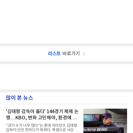
리스트
바로가기
많이 본 뉴스
'김태형 감독이 옳다' 144경기 체제 논
쟁…KBO, 변화 고민해야, 환경에 맞
는 경기 수가 바람직
"경기 수가 너무 많다"는 롯데 자이언츠 김태형
감독이 던진 한마디가 화제다. 폭염으로 사상 초