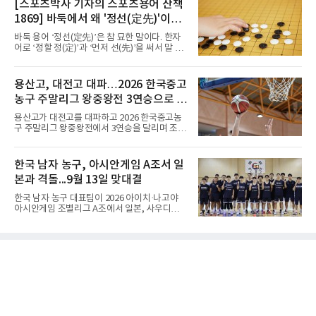
[스포츠박사 기자의 스포츠용어 산책
종반 점수 차를 벌려 승점 3을 챙겼다.블로킹은
오픈 이후 넉 달째 남자프로테니스(ATP) 투어 경
7-16으로 밀렸지만 한국보다
1869] 바둑에서 왜 '정선(定先)'이라
기에 나서지 못하고 있다. 9일 영국 BBC 등에 따
르면 그는 손목 힘줄을 감싸는 활막에 염증이 생
말할까
바둑 용어 ‘정선(定先)’은 참 묘한 말이다. 한자
기는 건초염을 앓고 있다.이 부상이 까다로운 이
어로 ‘정할 정(定)’과 ‘먼저 선(先)’을 써서 말 그
유가 있다. 반복적으로 라켓을 쥐고 휘두르는 동
대로 풀면 ‘먼저 두는 것을 정한다’는 뜻이다. 흑
작 탓에 테니스 선수에게 흔한 부상이지만, 가벼
이 먼저 두되 백에게 덤을 주지 않는 방식이다.
우면 몇 주 안에 낫는 반면 심하면 수술과 함께
요즘 프로기사들의 대국은 대부분 ‘호선(互
용산고, 대전고 대파…2026 한국중고
최장 1년의 회복이 필요하다. 알카라스는 수술
先)’으로 치러지고, 백에게 6집 반 또는 7집 반의
은 받지 않았다. 라켓
농구 주말리그 왕중왕전 3연승으로 조
덤을 주는 것이 일반적이다. (본 코너 1868회 ‘바
둑에서 왜 ‘호선(互先)’이라 말할까‘ 참조) 반면
1위 16강 진출
용산고가 대전고를 대파하고 2026 한국중고농
정선에서는 흑이 먼저 두는 대신 덤이 없다. 한국
구 주말리그 왕중왕전에서 3연승을 달리며 조 1
기원 역시 기력 차이를 표시하는 기준에서 정선
위로 16강에 진출했다.용산고는 8일 전남 해남
을 하나의 기준으로 삼고 있다.과거 일본 바둑의
우슬체육관에서 열린 대회 남고부 B조 예선 3차
치수제에서는 실력 차이에 따라 정선(定先), 선
전에서 대전고를 상대로 주전 선수들의 고른 활
한국 남자 농구, 아시안게임 A조서 일
상선(先相先), 선이선(先二先) 등 여러 단계가
약을 앞세워 108-33으로 대승을 거뒀다.용산고
본과 격돌...9월 13일 맞대결
는 배대범이 22점, 김민기가 19점, 이승민이 13
점을 올리며 공격을 이끌었다. 경기 초반부터 주
한국 남자 농구 대표팀이 2026 아이치·나고야
도권을 잡은 용산고는 일찌감치 승기를 굳히며
아시안게임 조별리그 A조에서 일본, 사우디아라
대전고에 큰 점수 차 승리를 거뒀다.이로써 용산
비아, 인도네시아와 경쟁한다.대회 조직위원회
고는 예선 3경기를 모두 승리하며 B조 1위로 16
가 8일 발표한 일정에 따르면 한국은 9월 10일
강에 진출했다. 용산고는 16강에서 배재고와 맞
사우디, 11일 인도네시아, 13일 일본과 차례로
붙는다.C조에서는 양정고가 충주고를 82-35로
맞붙는다. FIBA 랭킹은 일본 22위, 한국 57위, 사
크게 꺾고 16강 진출을 확정했다
우디 65위, 인도네시아 94위로, 랭킹과 홈 이점
을 모두 갖춘 일본이 최대 변수다.니콜라이스 마
줄스(라트비아) 감독이 이끄는 대표팀은 지난달
6일 FIBA 월드컵 예선 1라운드 6차전에서 일본
을 2점 차로 꺾었다. 오는 15·16일 도쿄에서 일
본과 평가전도 예정돼 실전 점검이 가능하다.