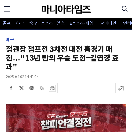
골프
야구
축구
스포츠
헬스
E스포츠·게임
오피니언
엔터
배구
정관장 챔프전 3차전 대전 홈경기 매
진..."13년 만의 우승 도전+김연경 효
과"
2025-04-02 14:48:04