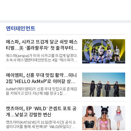
엔터테인먼트
에스파, 시카고 뜨겁게 달군 쇠맛 페스
티벌…美 ‘롤라팔루자’ 첫 출격부터
증명한 존재감
에스파(aespa)가 미국 시카고를 뜨겁게 달궜다.
소속사 에스엠엔터테인먼트는 4일 “에스파가
지난 2일(현지 시간) 미국 시카고 그랜트 파크에
서 열린 ‘롤라팔루자 시카고’(Lollapalooza
Chicago)의 알리안츠 스테이지에 올랐다”며
에이엠피, 신흥 무대 맛집 활약…미니
“총 14곡으로 구성된 세트리스트를 선사, 데뷔 7
2집 'HELLO AxMxP'로 이어갈 상승
년 차다운 노련한 무대 매너와 파워풀한 에너지
로 현장의 분위기를 압도했다”고 밝혔다.1991
세
AxMxP(에이엠피)가 신흥 무대 맛집으로 존재감
년 시작된 ‘롤라팔루자’는 8개 스테이지, 170여
을 키워가고 있다.지난해 9월 정규 1집
팀의 아티스트와 40만 명 이상의 관객이 운집하
'AxMxP'를 발매하며 가요계에 정식 출격한
는 북미 최대 규모의 페스티벌이다.올해 ‘롤라팔
AxMxP는 데뷔 전부터 버스킹과 각종 페스티벌,
루자 시카고’에는 에스파 외에도 제니, 아이들,
공연 무대에 오르며 실전 경험을 쌓아왔다.이들
캣츠아이, EP ‘WILD’ 콘셉트 포토 공
코르티스 등 K팝 스타들이 출연진 명단에 이름
은 소속사 패밀리 콘서트를 비롯해 '뷰티풀 민트
을 올렸다.이날 에스파는
개…낯설고 강렬한 변신
라이프 2025', '2025 부산국제록페스티벌' 등 대
형 무대에 잇달아 출연해 당찬 에너지와 풋풋한
캣츠아이(KATSEYE)가 31일(한국시간) 공식 소
매력으로 음악팬들의 눈도장을 찍었다.이후
셜미디어를 통해 세 번째 EP ‘WILD(와일드)’의
AxMxP는 '카운트다운 판타지 2025-2026',