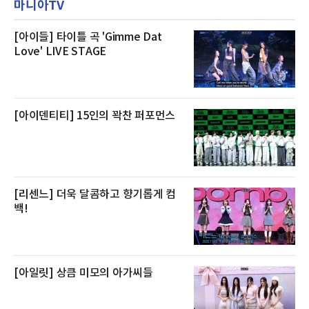
마니아TV
텔 측은 “퇴근 후 또는 주말 도심 속에서 짧지만
재 원인은 추후 조사될
온전한 휴식을 원하는 고객들에게 특별한 경험
을 제공한다”고 밝혔다.패키지는 디럭스와 이그
제큐티브 두 가지 타입으로 구성된다. 디럭스 패
[아이들] 타이틀 곡 'Gimme Dat
키지는 객실 1박(룸 온리)으로 심플한 호캉스를
Love' LIVE STAGE
즐길 수 있으며, 이그제큐티브 패키지는 객실 1
박과 함께 클럽 앰배서더 라운지 2인 이용, 웰니
스 센터 사우나 2인 이용 혜택이 포함된다.특히
클럽 앰배서더 라운지
[아이덴티티] 15인의 꽉찬 퍼포먼스
[리센느] 더욱 달콤하고 향기롭게 컴
백!
[아일릿] 상큼 미모의 아가씨들