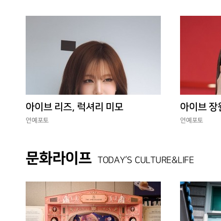
아이브 리즈, 럭셔리 미모
아이브 장
연예포토
연예포토
문화라이프
TODAY’S CULTURE&LIFE