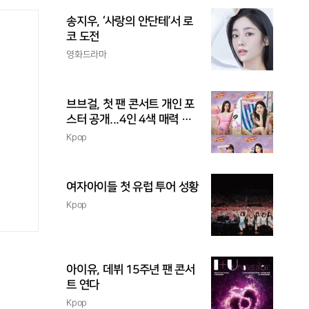
송지우, ‘사랑의 안단테’서 로
코 도전
영화드라마
브브걸, 첫 팬 콘서트 개인 포
스터 공개...4인 4색 매력 발
산
Kpop
여자아이들 첫 유럽 투어 성황
Kpop
아이유, 데뷔 15주년 팬 콘서
트 연다
Kpop