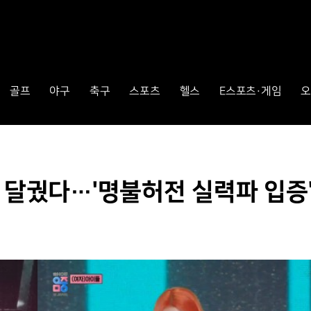
골프
야구
축구
스포츠
헬스
E스포츠·게임
오
게 달궜다…'명불허전 실력파 입증