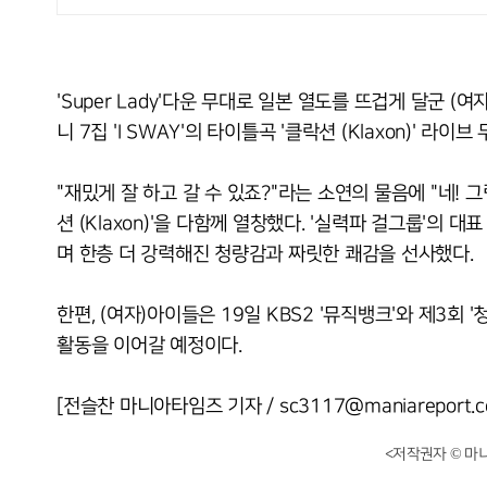
'Super Lady'다운 무대로 일본 열도를 뜨겁게 달군 (여자
니 7집 'I SWAY'의 타이틀곡 '클락션 (Klaxon)' 
"재밌게 잘 하고 갈 수 있죠?"라는 소연의 물음에 "네!
션 (Klaxon)'을 다함께 열창했다. '실력파 걸그룹'의
며 한층 더 강력해진 청량감과 짜릿한 쾌감을 선사했다.
한편, (여자)아이들은 19일 KBS2 '뮤직뱅크'와 제3회 '청
활동을 이어갈 예정이다.
[전슬찬 마니아타임즈 기자 / sc3117@maniareport.c
<저작권자 © 마