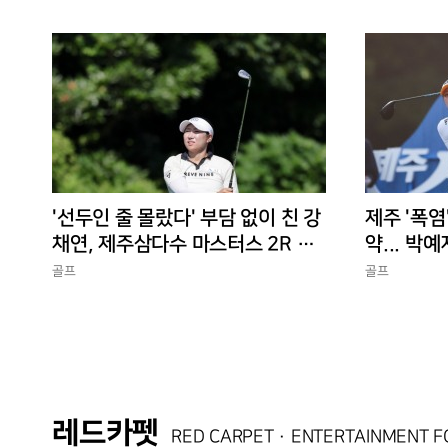
'선두인 줄 몰랐다' 부담 없이 친 강
제주 '폭염
채연, 제주삼다수 마스터스 2R 단
약... 박예
독 선두
골프
골프
레드카펫
RED CARPET · ENTERTAINMENT 