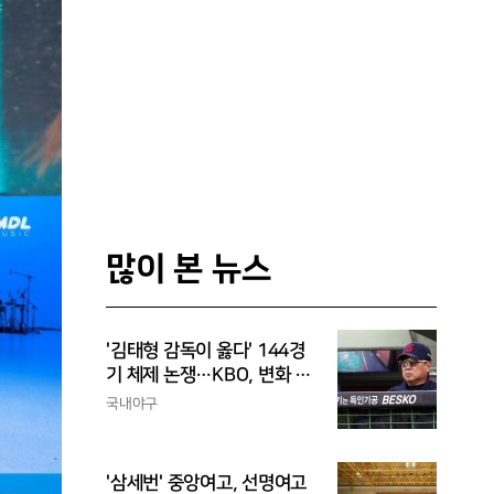
많이 본 뉴스
'김태형 감독이 옳다' 144경
기 체제 논쟁…KBO, 변화 고
민해야, 환경에 맞는 경기 수
국내야구
가 바람직
'삼세번' 중앙여고, 선명여고