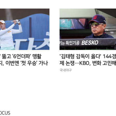
' 뚫고 ‘6언더파’ 맹활
'김태형 감독이 옳다' 144
지, 이번엔 ‘첫 우승’ 가나
제 논쟁…KBO, 변화 고민해
경에 맞는 경기 수가 바람직
국내야구
FOCUS