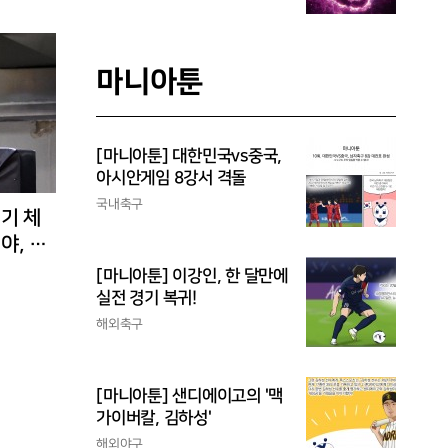
마니아툰
[마니아툰] 대한민국vs중국,
아시안게임 8강서 격돌
국내축구
경기 체
야, 환
[마니아툰] 이강인, 한 달만에
실전 경기 복귀!
해외축구
[마니아툰] 샌디에이고의 '맥
가이버칼, 김하성'
해외야구