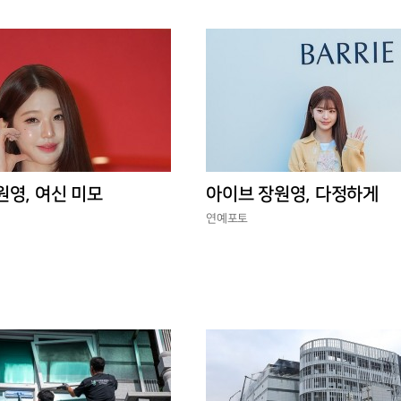
원영, 여신 미모
아이브 장원영, 다정하게
연예포토