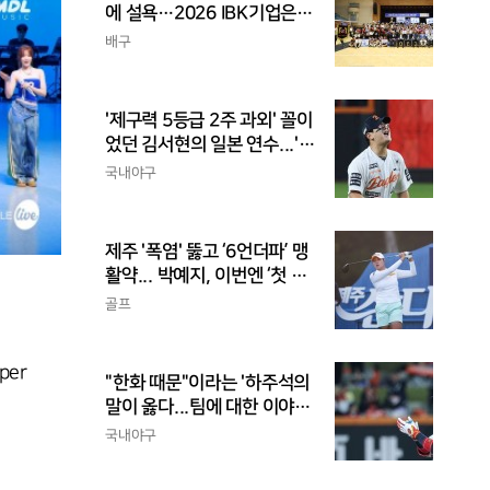
에 설욕…2026 IBK기업은행
배 전국중고배구대회 우승
배구
'제구력 5등급 2주 과외' 꼴이
었던 김서현의 일본 연수...'종
합검진표'에 불과
국내야구
제주 '폭염' 뚫고 ‘6언더파’ 맹
활약... 박예지, 이번엔 ‘첫 우
승’ 가나
골프
per
"한화 때문"이라는 '하주석의
말이 옳다...팀에 대한 이야
기, 끝까지 안 하는 게 도리
국내야구