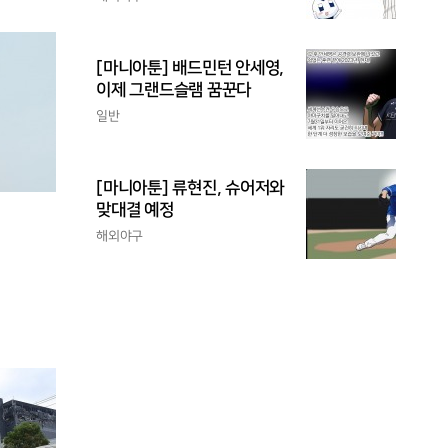
[마니아툰] 배드민턴 안세영,
이제 그랜드슬램 꿈꾼다
일반
[마니아툰] 류현진, 슈어저와
맞대결 예정
해외야구