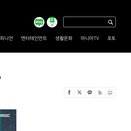
피니언
엔터테인먼트
생활문화
마니아TV
포토
'