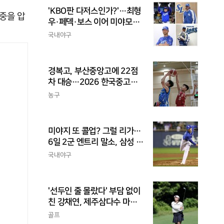
'KBO판 다저스인가?'…최형
중을 압
우·페덱·보스 이어 미야모리
까지, 삼성의 '스펙 만렙' 승부
국내야구
수
경복고, 부산중앙고에 22점
차 대승…2026 한국중고농
구 주말리그 왕중왕전 첫 승
농구
신고
미야지 또 콜업? 그럴 리가…
6일 2군 엔트리 말소, 삼성 새
아시아쿼터 찾았나
국내야구
'선두인 줄 몰랐다' 부담 없이
친 강채연, 제주삼다수 마스
터스 2R 단독 선두
골프