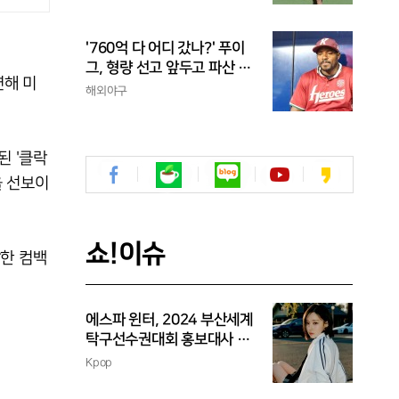
'760억 다 어디 갔나?' 푸이
그, 형량 선고 앞두고 파산 신
연해 미
청
해외야구
된 '클락
을 선보이
쇼!이슈
발한 컴백
에스파 윈터, 2024 부산세계
탁구선수권대회 홍보대사 위
촉
Kpop