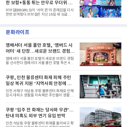
성을 살린 스타일링을 선
한 보컬+통통 튀는 안무로 무더위 사
팀의 첫 번째 2억 스트리밍 곡은 동일 음반에 수
록된 ‘GO!’다. 이 노래는 공개 약 9개월 만인 지
냥
브브걸(BBGIRLS)이 ‘서머 퀸’의 존재감을 다시
난달 26일 자에 2억 고지를 밟았다. 이는 최근 5
한번 보여줬다.브브걸은 지난 16일 새 싱글
년 내 데뷔한 보이그룹의 곡 중 최단기 2억 달성
'BODY WAVE'(바디 웨이브)를 발매하고 각종 음
이며 ‘FaSHioN’이 그 다음이다.코르티스는 평
악방송에 출연했다.브브걸은 컴백 이후 Mnet
소 관심이 많은 ‘패션’을 소재로 곡을 공동 창작
'엠카운트다운'을 시작으로 KBS2 '뮤직뱅크',
했다. “내 티, 5 bucks 바지는, 만원” 등 멤버들
문화라이프
MBC '쇼! 음악중심', SBS '인기가요' 등 주요 음
의 라이프 스타일
악방송 무대에 올라 화려한 퍼포먼스를 펼쳤다.
시원한 에너지와 안정적인 라이브, 통통 튀는 매
력을 앞세워 매 무대 색다른 볼거리를 선사했다.
앰배서더 서울 풀만 호텔, ‘앰버드 시
특히 화사한 파스텔 톤의 비치웨어부터 청량한
어터’ 새 단장…새로운 브랜드 경험 선
마린룩, 햇살 아래 반짝이는 물결을 연상시키는
사
스커트, 강렬한 붉은 계열의 스타일링까지 각기
앰배서더 서울 풀만 호텔이 새로운 브랜드 경험
다른 매력을 선보였다. 브브걸은 다채로운 여름
을 선사한다.앰배서더 서울 풀만 호텔 측은 4일
패션을 완벽하게 소화하며 보
“호텔 공식 마스코트 앰버드(Ambird)의 새로운
이야기를 담은 인형 극장 콘셉트의 공간 ‘앰버드
시어터(Ambird Theater)’를 새롭게 선보인
쿠팡, 인천 물류센터 화재 피해 주민
다”고 밝혔다.앰배서더 서울 풀만 호텔은 로비
일상 복귀 지원 “지역사회 안정에 총
한편에 마련된 앰버드 존을 통해 앰버드의 세계
관을 소개해왔다. 앰버드 존은 앰버드가 우주여
력”
인천 서해구 석남동 쿠팡 물류센터 화재로 인해
행 중 수집한 다양한 굿즈를 전시한 '앰버드 플래
임시 대피소 생활을 지속해온 주민들이 생활 터
닛(Ambird Planet)과 계절별 플라워 연출로 사
전으로 돌아갈 수 있는 계기가 마련됐다. 쿠팡풀
랑받아온 ‘앰버드 가든(Ambird Garden)’으로
필먼트서비스(CFS)가 지난 28일부터 화재 피해
구성되어 있다.새 단장한 앰버드 시어터는 오페
주민을 대상으로 전문 출장 청소서비스 지원에
쿠팡 “입주 전 화재는 당사와 무관”…
라 극장을 모티브로 한 데코레이션으로 구성됐
나섬으로써 본격적인 지역사회 복구 작업이 시
다. 무대 공간 및 티켓 박스
탄내 의혹도 외부 연기 유입 반박
작된 것이다.대피소 주민 중심 청소 접수, 첫날
부터 2가구 지원 완료CFS는 신현초등학교, 신
인천 석남동 쿠팡 물류센터 화재를 둘러싸고 확
현북초등학교, 신현여자중학교 등 인천 서해구