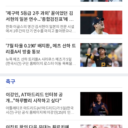
그러나 홈런 생산 능력은 완전히 실종됐다. 중심
안 애정을 쏟았던 직장이든, 혹은 아쉬움과 상처
타선에서 가장 중요한 홈런 한 방이 터지지 않으
를 안고 떠난 곳이든 마침표를 찍는 일은 늘 복잡
면서 득점 찬스를 살리지 못하는 경기가 늘어났
한 감정을 동반한다. 그곳을 떠난 뒤 주위에서 묻
'제구력 5등급 2주 과외' 꼴이었던 김
고, 이는 팀 전체의 공격력 저하로 직결되고 있
는다. "지금 여기 어때? 거기는 어땠어?" 이때 쏟
다. 최근 경기에서는
서현의 일본 연수...'종합검진표'에 불
아지는 유혹은 달콤하다. 그동안 쌓였던 불만과
섭섭함을 토로하며 동조를 구하고 싶은 마음이
과
한화 이글스의 영건 김서현이 일본의 전문 시설
굴뚝같아진다. 하지만 사회생활의 오랜 격언이
에서 2주간의 단기 연수를 마치고 돌아왔으나,
자 진리는 명확하다. '전 회사 욕은 결국 누워서
실전 마운드에서 여전히 극심한 제구 난조를 노
침 뱉기'다. 최근 하주석의 MHN 스포츠와의 인
출하며 야구 팬들과 전문가들 사이에 씁쓸한 뒷
터뷰는 이 평범한 진리를 가장 극적으로 보여주
맛을 남기고 있다.출국 당시만 해도 선수의 고질
'7월 타율 0.190' 배지환, 메츠 산하 트
며 깊은 여운을 남겼다. 오랫동안 한 팀의 주전으
적인 제구 문제를 해결할 특효약이 될 것처럼 포
로 헌신하다 새로운
리플A서 방출 통보
장되었던 이번 연수는, 뚜껑을 열어보니 '제구력
5등급에게 2주짜리 족집게 과외를 붙여 1등급을
뉴욕 메츠 산하 트리플A 시러큐스 메츠가 5일
기대한 꼴'이었다는 냉정한 평가를 피하기 어렵
(한국시간) 구단 홈페이지 로스터 이동 목록을
게 됐다.야구에서 투수의 제구력은 오랜 시간 투
통해 외야수 배지환(27)의 방출을 알렸다. 빅리
구폼을 반복하며 몸에 새겨진 일종의 근육 기억
그 재입성을 준비하던 그는 소속팀을 잃게 됐다.
과 밸런스의 산물이다. 릴리스 포인트의 미세한
올 시즌 트리플A 91경기 성적은 타율 0.257, 5홈
오차나 하체 활용의 불균형은 수백, 수천 번의
축구
런, 32타점으로 무난한 편이었다. 다만 7월 한 달
교정 훈련과 실전 피드
타율이 0.190까지 떨어지는 등 최근 방망이가 급
격히 식었다.한때는 기대주였다. 2018년 3월 피
츠버그 파이리츠와 계약한 뒤 4년 만인 2022년
이강인, AT마드리드 인터뷰 공
빅리그에 올라 역대 26번째 한국인 메이저리거
개..."하루빨리 시작하고 싶다"
로 이름을 올렸다. 이듬해에는 111경기에 나서
타율 0.231, 2홈런, 32타점을 남기며 전성기를
아틀레티코 마드리드(AT마드리드)가 5일(한국
보냈다.흐름은 2024시즌부터 꺾였다. 대부분을
시간) 구단 공식 홈페이지에 이강인(25)의 인터
마이너에서 보냈고 지난해
뷰 영상을 공개했다. 2분33초 분량으로 새 팀 합
류를 앞둔 각오가 담겼다.구단이 파리 생제르맹
(PSG) 소속이던 그와의 계약을 알린 것은 지난
이집트 왕의 다음 무대는 튀르키예...