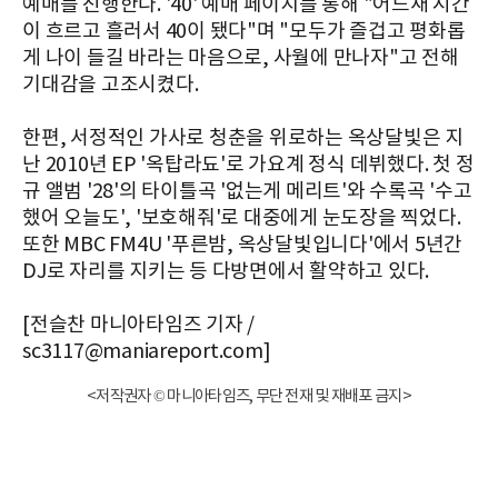
예매를 진행한다. '40' 예매 페이지를 통해 "어느새 시간
이 흐르고 흘러서 40이 됐다"며 "모두가 즐겁고 평화롭
게 나이 들길 바라는 마음으로, 사월에 만나자"고 전해
기대감을 고조시켰다.
한편, 서정적인 가사로 청춘을 위로하는 옥상달빛은 지
난 2010년 EP '옥탑라됴'로 가요계 정식 데뷔했다. 첫 정
규 앨범 '28'의 타이틀곡 '없는게 메리트'와 수록곡 '수고
했어 오늘도', '보호해줘'로 대중에게 눈도장을 찍었다.
또한 MBC FM4U '푸른밤, 옥상달빛입니다'에서 5년간
DJ로 자리를 지키는 등 다방면에서 활약하고 있다.
[전슬찬 마니아타임즈 기자 /
sc3117@maniareport.com]
<저작권자 © 마니아타임즈, 무단 전재 및 재배포 금지>