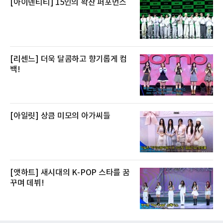
[아이덴티티] 15인의 꽉찬 퍼포먼스
[리센느] 더욱 달콤하고 향기롭게 컴
백!
[아일릿] 상큼 미모의 아가씨들
[앳하트] 새시대의 K-POP 스타를 꿈
꾸며 데뷔!