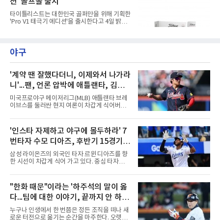
션' 골프볼 출시
에서 총 3개의 지정 코스 중 원하는 코스를 플레
이하면 대회 기록이 자동으로 반영된다. 앱 내 리
타이틀리스트는 대한민국 골퍼만을 위해 기획한
더보드에서는 자신의 스코어와 현재 순위를 실
'Pro V1 태극기 에디션'을 출시한다고 4일 밝혔
시간으로 확인할 수 있다. 김캐디는 이번 대회를
다.이번 Pro V1 태극기 에디션은 하프 더즌(6구)
통해 총 4000만원 상당의 상금과 경품을 제공한
구성으로 출시된다. 패키지와 골프볼에는 태극
다. 지정 코스 중 1개 이상을 완주한 참가자 가운
기에서 착안한 건곤감리 4괘 문양이 적용됐다.
데 선착순 1,000명에게도 골프장갑을 증정한다.
야구
화이트 컬러를 바탕으로 흑색과 청색, 홍색을 절
지정 코스 3
제된 방식으로 배치해 대한민국의 정체성을 표
현했다. 광복 81주년을 기념하는 의미를 담아 스
페셜 플레이 넘버 '81'을 새겼다. 측면에는 건곤
'계약 땐 잘했다더니, 이제와서 나가라
감리 문양을 활용한 전용 얼라인먼트가 적용됐
니'...팬, 언론 압박에 애틀랜타, 김하
다.한종훈 기자 hjh@maniareport.com
성 방출하나?
미국프로야구 메이저리그(MLB) 애틀랜타 브레
이브스를 둘러싼 현지 여론이 차갑게 식어버렸
다. 거액의 계약을 맺을 당시에는 팀의 구세주로
환호하던 분위기는 온데간데없고, 이제는 성적
부진과 부상을 이유로 팀에서 내보내야 한다는
'인스타 자제하고 야구에 몰두하라' 7
목소리가 거세지고 있다.김하성은 이번 시즌을
번타자 수모 디아즈, 후반기 15경기
앞두고 대형 계약을 체결하며 기대를 모았으나,
연이은 부상 공백과 극심한 타격 부진이 겹치며
홈런 제로
삼성 라이온즈의 외국인 타자 르윈 디아즈를 향
구단과 팬들의 인내심을 한계에 다다르게 만들
한 시선이 차갑게 식어 가고 있다. 중심 타자로서
었다. 야구계의 냉혹한 비즈니스 논리에 따라,
팀 타선의 무게감을 더해줘야 할 그가 최근 극심
과거의 활약상보다는 당장의 생산성을 요구하는
한 부진에 빠지면서 팬들의 원성과 질책이 거세
목소리가 커진 상태다.구단 고위층과 코칭스태
지는 모양새다.특히 후반기 들어 나타나는 지독
"한화 때문"이라는 '하주석의 말이 옳
프 역시 팬들의 거센 항의와 언론의 날 선 비판에
한 홈런 부재는 팀의 고민을 깊게 만들고 있다.
서 자유로울 수 없는 상황이
다...팀에 대한 이야기, 끝까지 안 하는
디아즈는 후반기 15경기에 출전해 56타수를 소
화하는 동안 16개의 안타를 기록하며 0.286의
게 도리
누구나 인생에서 한 번쯤은 정든 조직을 떠나 새
타율 자체는 나쁘지 않은 수치를 유지하고 있다.
로운 터전으로 옮기는 순간을 마주한다. 오랫동