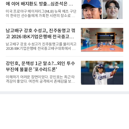
개막하는 제주삼다수 마스터스(총상금 10억원·
LG 이적 후 부상과 재활로
에 이어 배지환도 방출...심준석은 이
우승 상금 1억8천만원)로 하반기를 시작한다.두
선수의 재회 자체가 화제다. 올 시즌 3승으로 대
미 귀국, 배지환은 미국 잔류할 듯
미국 프로야구 메이저리그(MLB) 뉴욕 메츠 구단
상 포인트(313점), 상금(9억8천400만원), 평균
이 한국인 선수들에게 가혹한 시련의 장소로 전
타수(70.41타) 등 주요 부문 1위를 달리는 김민
락하고 있다. 한때 한국 야구의 미래를 이끌어갈
솔과 2승으로 뒤쫓는 서교림의 맞대결은 지난 7
대형 유망주로 기대를 모았던 투수 심준석에 이
월 5일 롯데 오픈 이후 한 달 만이다. 그동안 김민
어, 빅리그 경력을 지닌 내외야수 배지환까지 연
남고배구 강호 수성고, 진주동명고 꺾
솔이 하이원리조트 여자오픈에 나설 때 서교림
달아 뉴욕 메츠 산하 마이너리그에서 방출 통보
은 LPGA 에비앙 챔피언십에, 서교림
고 2026 IBK기업은행배 전국중고배
를 받는 아픔을 겪었다. 두 선수의 동반 이탈은
메츠 구단이 유독 한국 선수들에게 '기회의 땅'이
구대회 4강 진출
남고배구 강호 수성고가 진주동명고를 물리치고
아닌 '무덤'처럼 작용하고 있음을 방증하고 있다.
2026 IBK기업은행배 전국중고배구대회에서 18
고교 시절 시속 160km에 달하는 강속구로 큰 스
세이하 남자부 4강에 진출했다.지난 6월 2026
포트라이트를 받았던 심준석은 루키리그에서 메
한국중고배구 2차연맹전 준우승팀 수성고는 4
츠 구단으로부터 방출 조치됐다. 피츠버그 파이
일 충북 제천 대원대 민송체육관에서 열린 대회
강민호, 문책성 1군 말소?...외인 투수
리츠와 마이애미 말린스를 거쳐 메츠에 둥지를
8강전에서 진주동명고를 상대로 공격력이 호조
틀며 반등을 노렸으나
부진에 불붙은 '포수리드론'
를 보이며 세트스코어 3-1(25-19, 25-22, 21-
25, 25-23)으로 꺾었다. 인하부고도 부산동성고
이해하기 어려운 장면이었다. 강민호는 최근 타
를 맞아 뛰어난 조직력을 바탕으로 삼아 3-0(25-
격감이 좋았다. 여전히 공격에서 존재감을 보여
19, 25-19, 25-23)으로 완승을 거두고 4강에 합
주고 있었고, 특별한 부상 소식도 없었다. 그런
류했다. .한편 18세이하 여자부 4강은 중앙여고-
데 갑작스럽게 1군 엔트리에서 제외됐다. 팬들
일신여상, 광주체고-선명여고의 대결로 좁혀졌
사이에서 성적이 떨어진 주전 선수를 쉬게 하는
다. ◇4일 전적
상황도 아니고, 부상으로 빠지는 것도 아니라면
'왜 지금인가'라는 의문이 생길 수밖에 없다.특히
시점이 겹쳤다. 삼성 외국인 투수들이 잇따라 난
타를 당했고, 일부 팬들은 그 원인을 강민호의
포수 리드에서 찾기 시작했다. 이른바 '포수리드
론'이다. 볼 배합이 문제였던 것 아니냐, 투수와
의 호흡에 문제가 있었던 것 아니냐는 지적이다.