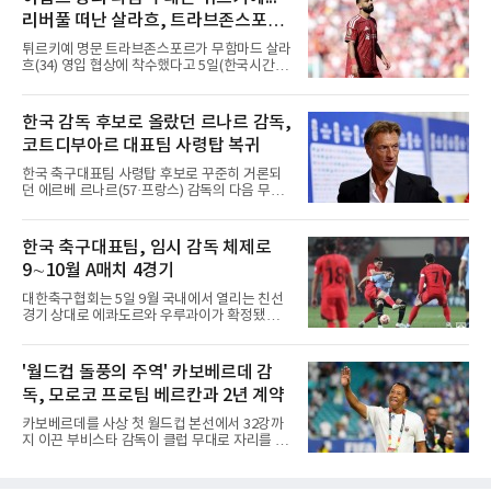
달 25일이다. 계약은 2031년 6월 30일까지이며,
리버풀 떠난 살라흐, 트라브존스포르
현지 매체는 이적료를 3천500만유로에 옵션
500만유로가 붙는 조건으로 전했다.영상에서 이
입단 초읽기
튀르키예 명문 트라브존스포르가 무함마드 살라
강인은 유창한 스페인어로 훌륭한 클럽에 합류
흐(34) 영입 협상에 착수했다고 5일(한국시간)
하게 돼 기쁘다는 인사를 건넸다. 동료와 감독,
발표했다. 리버풀을 떠나 자유계약선수(FA)가
코치진은 물론 세계 최고로 불리는 팬들과의 대
된 이집트 대표팀 공격수의 입단이 초읽기에 들
면도 기다려진다고 했다.정작 그는 아직 팀과 만
어갔다.구단은 살라흐가 현지시간 5일 낮 12시
한국 감독 후보로 올랐던 르나르 감독,
나지 못했다. 스페인행을 계획했으나 2022 항저
이스탄불에 입국해 같은 날 저녁 트라브존에 도
우 아시안게임 금메달에 따른 병역
코트디부아르 대표팀 사령탑 복귀
착한다는 일정을 함께 공개했다. 환영 행사 시간
과 세부 내용은 공식 채널로 알리겠다고 했다.에
한국 축구대표팀 사령탑 후보로 꾸준히 거론되
르투룰 도안 회장은 발표 직후 A스포르와 만나
던 에르베 르나르(57·프랑스) 감독의 다음 무대
아직 이적이 마무리된 단계는 아니라고 선을 그
가 정해졌다.코트디부아르축구협회는 4일(현지
으면서도, 메디컬 테스트를 위해 이스탄불에 들
시간) 르나르 감독을 대표팀 사령탑으로 선임했
어온 뒤 트라브존으로 이동해 계약서에 서명할
다고 발표했다. 2014~2015년에 이은 두 번째 부
한국 축구대표팀, 임시 감독 체제로
예정이라고 로이터통신을 통해 밝혔다. 시점을
임으로, 당시 그는 팀에 2015 아프리카 네이션
못 박지는 않았으나 현지시간
9∼10월 A매치 4경기
스컵 우승을 안겼다.전임 에메르스 파에 감독은
2023 네이션스컵 우승과 2026 북중미 월드컵
대한축구협회는 5일 9월 국내에서 열리는 친선
사상 첫 토너먼트 진출을 이끌었으나 32강에서
경기 상대로 에콰도르와 우루과이가 확정됐다고
노르웨이에 1-2로 진 뒤 계약 연장에 실패했다.
발표했다. 이로써 9∼10월 FIFA A매치 기간에 치
르나르 감독의 직전 행보는 순탄치 않았다. 월드
를 4경기 상대가 모두 정해졌다.일정은 추석 연
컵 도중 튀니지의 소방수로 투입됐지만 분위기
휴를 앞둔 9월 24일 에콰도르전, 28일 우루과이
'월드컵 돌풍의 주역' 카보베르데 감
를 되돌리지 못했고, 튀니지는 3전 전패로 탈락
전 순이다. 앞서 공개된 대로 10월 2일에는 베네
했다.이력 자체는 두텁다. 잠비아
독, 모로코 프로팀 베르칸과 2년 계약
수엘라, 6일에는 우즈베키스탄과 만난다. 2026
북중미 월드컵을 마친 뒤 홍명보 감독이 물러난
카보베르데를 사상 첫 월드컵 본선에서 32강까
한국은 임시 감독 체제로 이 일정을 소화한다.에
지 이끈 부비스타 감독이 클럽 무대로 자리를 옮
콰도르는 FIFA 랭킹 25위로 32위인 한국보다 앞
긴다.로이터통신 등에 따르면 모로코 1부 리그
서 있다. 북중미 월드컵 남미예선 18경기에서 실
RS 베르칸은 4일(현지시간) 부비스타 감독을 새
점을 5점으로 묶으며 10개국 가운데 아르헨티나
사령탑으로 선임했다고 발표했다. 계약 기간은