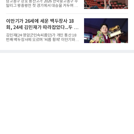
남고농구 강호 용산고가 2026 한국중고농구 주
거뒀다.수성고도 준결승에서 속초고를 상대로
말리그 왕중왕전 첫 경기에서 대승을 거두며 순
안정된 조직력을 바탕으로 3-1(25-23, 25-16,
조로운 출발을 알렸다.용산고는 5일 전남 해남
22-25, 25-19) 승리를 거두며 결승에 합류했다.
우슬체육관에서 열린 대회 남고부 예선 B조 첫
치열한 승부 속에서도 공수 균형을 유지한 수성
경기에서 김민기의 22점 활약을 앞세워 홍대부
이만기가 26세에 세운 백두장사 18
고는 인하부고와 우승을 다툴 기회를 잡았다.여
고를 81-55로 제압했다.경기 초반부터 내·외곽
자 18세 이하부에서는 중앙여고
회, 24세 김민재가 따라잡았다...두 번
에서 고른 득점력을 선보인 용산고는 1쿼터부터
주도권을 잡았다. 전반을 48-30으로 크게 앞선
더 우승하면 역대 1위와 동률
김민재(24·영암군민속씨름단)가 개인 통산 18
용산고는 후반에도 공세를 늦추지 않으며 점수
번째 백두장사에 오르며 '씨름 황제' 이만기와 어
차를 더욱 벌렸고, 결국 26점 차 완승으로 첫 승
깨를 나란히 했다.김민재는 4일 경북 문경시 문
을 신고했다.남고부 예선 C조 경기에서는 광주
경체육관에서 열린 위더스제약 2026 민속씨름
고가 김경륜의 23점을 넣는 수훈을 세우며 양정
문경오미자장사씨름대회 백두급(140㎏ 이하)
고를 58-52로 꺾고 첫 승을 기록했다. 광주고는
장사 결정전에서 김진(증평군청)을 3-0으로 완
접전 속에서도 집중력을 유지하
파했다.이만기는 1980년대 모래판을 지배하며
백두장사 18회와 천하장사 10회, 한라장사 7회
를 남겼다. 그가 18번째 백두장사에 오른 나이는
만 26세다. 아직 24세인 김민재에게는 두 해의
여유가 더 있다.시선은 최다 기록으로 향한다. 현
재 1위는 백두장사 20회를 기록한 이태현 용인
대 교수다. 김민재가 두 차례 더 정상에 서면 공
동 1위, 세 차례면 단독 최다 기