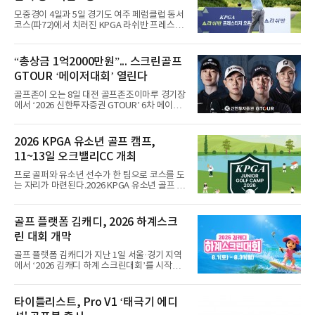
모중경이 4일과 5일 경기도 여주 페럼클럽 동서
코스(파72)에서 치러진 KPGA 라쉬반 프레스티
지 오픈(총상금 1억원) 정상에 올랐다. 1, 2라운
드 합계 8언더파 136타를 적어내며 한국프로골
프 챔피언스투어 시즌 2승째를 신고했다.우승
“총상금 1억2000만원”... 스크린골프
상금은 2천400만원이다. 이번 우승으로 챔피언
GTOUR ‘메이저대회’ 열린다
스투어 통산 7승 고지를 밟았다.5언더파 139타
를 친 장익제와 최호성이 공동 2위를 나눠 가졌
골프존이 오는 8일 대전 골프존조이마루 경기장
고, 4언더파 140타의 손준호가 4위에 자리했다.
에서 ‘2026 신한투자증권 GTOUR’ 6차 메이저
대회 결선을 개최한다고 5일 밝혔다.6차 메이저
대회는 총상금 1억 2천만원 규모로, 우승자에게
는 상금 2천 5백만원과 대상&신인상 포인트 3천
2026 KPGA 유소년 골프 캠프,
점을 지급하고 3년간의 GTOUR 시드권을 부여
11~13일 오크밸리CC 개최
한다. KPGA 투어프로 중 1, 2라운드 합산 1위에
게는 오는 9월 17일부터 20일까지 골프존카운
프로 골퍼와 유소년 선수가 한 팀으로 코스를 도
티 선산에서 열리는 KPGA ‘골프존 오픈’ 출전권
는 자리가 마련된다.2026 KPGA 유소년 골프 캠
을 부여한다.대회는 골프존 투비전NX플러스 투
프가 11일부터 13일까지 강원도 원주시 오크밸
어 모드에서 하루 동안 2라운드 36홀 스트로크
리CC에서 열린다. 유소년 골프 저변을 넓히기
플레이, 콕힐 골프클럽 - NO.4 코스에서 진행된
위해 2024년 시작돼 올해 3년 연속 개최되는 행
골프 플랫폼 김캐디, 2026 하계스크
다. 시드권자와 예선통과자, 신인 및 초청 선수,
사다.참가 규모는 프로 20명과 유소년 60명. 올
오프라인 예선전을 통해 선발
린 대회 개막
시즌 상반기 우승자인 문동현, 최찬, 오승택, 이
상엽 등이 이름을 올렸다.운영 방식이 특징적이
골프 플랫폼 김캐디가 지난 1일 서울·경기 지역
다. 프로 1명과 유소년 3명이 한 팀을 이뤄 18홀
에서 ‘2026 김캐디 하계 스크린대회’를 시작했
코스 플레이와 쇼트 게임을 훈련하고, 멘토와 대
다고 4일 밝혔다. 대회는 31일까지 진행된다. 김
화하는 시간도 갖는다.최찬은 "평소 유소년 선수
캐디 앱 이용자라면 무료로 참여할 수 있다. 김캐
들을 만날 기회가 없는데 함께 시간을 보낼 수 있
디 앱에서 대회 참가 신청 후 지도에서 공식 참여
타이틀리스트, Pro V1 ‘태극기 에디
어 설렌다"고 밝혔다.이번 캠프는 문화체육관광
매장을 확인하고 예약하면 된다. 공식 참여 매장
부와 국민체육진흥공단의