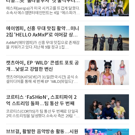
티벌…美 ‘롤라팔루자’ 첫 출격부터
증명한 존재감
에스파(aespa)가 미국 시카고를 뜨겁게 달궜다.
소속사 에스엠엔터테인먼트는 4일 “에스파가
지난 2일(현지 시간) 미국 시카고 그랜트 파크에
서 열린 ‘롤라팔루자 시카고’(Lollapalooza
Chicago)의 알리안츠 스테이지에 올랐다”며
에이엠피, 신흥 무대 맛집 활약…미니
“총 14곡으로 구성된 세트리스트를 선사, 데뷔 7
2집 'HELLO AxMxP'로 이어갈 상승
년 차다운 노련한 무대 매너와 파워풀한 에너지
로 현장의 분위기를 압도했다”고 밝혔다.1991
세
AxMxP(에이엠피)가 신흥 무대 맛집으로 존재감
년 시작된 ‘롤라팔루자’는 8개 스테이지, 170여
을 키워가고 있다.지난해 9월 정규 1집
팀의 아티스트와 40만 명 이상의 관객이 운집하
'AxMxP'를 발매하며 가요계에 정식 출격한
는 북미 최대 규모의 페스티벌이다.올해 ‘롤라팔
AxMxP는 데뷔 전부터 버스킹과 각종 페스티벌,
루자 시카고’에는 에스파 외에도 제니, 아이들,
공연 무대에 오르며 실전 경험을 쌓아왔다.이들
캣츠아이, EP ‘WILD’ 콘셉트 포토 공
코르티스 등 K팝 스타들이 출연진 명단에 이름
은 소속사 패밀리 콘서트를 비롯해 '뷰티풀 민트
을 올렸다.이날 에스파는
개…낯설고 강렬한 변신
라이프 2025', '2025 부산국제록페스티벌' 등 대
형 무대에 잇달아 출연해 당찬 에너지와 풋풋한
캣츠아이(KATSEYE)가 31일(한국시간) 공식 소
매력으로 음악팬들의 눈도장을 찍었다.이후
셜미디어를 통해 세 번째 EP ‘WILD(와일드)’의
AxMxP는 '카운트다운 판타지 2025-2026',
콘셉트 포토와 트랙리스트를 공개했다.‘Wild
'PEAKBOX 2025 vol.2 : 사랑·청춘·행복', '2025
heart(와일드 하트)’라는 제목이 붙은 콘셉트 포
Someday Christmas - 부산' 등 무대를 통해 안
토에는 멤버들의 본능적이고 야성적인 면모가
코르티스 ‘FaSHioN’, 스포티파이 2
정적인 실력을 입증했고, 올해 '2026 어썸뮤직
강렬하게 담겼다. 짙은 아이섀도와 푸른빛·금빛·
페스티벌', '뷰티풀 민트 라이프 2026', '2026
억 스트리밍 돌파…팀 통산 두 번째
붉은빛의 컬러 렌즈가 비현실적인 분위기를 자
아내고, 여러 원색이 불규칙하게 뒤섞인 멀티컬
코르티스(CORTIS)가 팀 통산 두 번째로 단일곡
러 헤어와 과감한 블루·블랙 립 메이크업이 낯설
2억 스트리밍을 달성했다.소속사 측은 29일 “코
고도 매혹적인 비주얼을 완성했다.스타일링 역
르티스의 데뷔 앨범 수록곡 ‘FaSHioN’이 글로
시 파격적이다. 스터드와 망사, 코르셋, 풍성한
벌 오디오·음원 스트리밍 플랫폼 스포티파이에
레이스 등 언뜻 어울리지 않을 듯한 소재와 실루
서 27일 자로 누적 재생 수 2억 회를 돌파했
브브걸, 활발한 음악방송 활동…시원
엣을 거침없이 결합했다. 멤버들은 각기 다른 개
다”고 밝혔다.곡이 발표된 지 약 10개월 만이다.