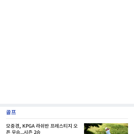
그리고 이어진 강민호의 1군 말소. 때문에 팬들
사이에서는 "문책성
골프
모중경, KPGA 라쉬반 프레스티지 오
픈 우승...시즌 2승