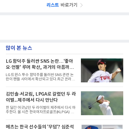
리스트
바로가기
많이 본 뉴스
LG 함덕주 둘러싼 SNS 논란…'좋아
요·언팔' 루머 확산, 과거의 아픔까지
소환됐다
LG 트윈스 투수 함덕주를 둘러싼 SNS 관련 논
란이 팬들 사이에서 확산되고 있다.최근 온라인
커뮤니티와 SNS를 중심으로 함덕주의 SNS 활
동과 관련한 여러 소문이 퍼지면서, 과거 LG 이
적 이후 겪었던 일들까지 다시 주목받고 있다.일
김민솔·서교림, LPGA로 갈렸던 두 라
각에서는 함덕주가 LG 공식 계정 '언팔' 및 관련
이벌...제주에서 다시 만난다
게시물을 정리하고 친정팀 두산 베어스 계정을
팔로우하고 두산과 관련된 흔적만 남겼다는 주
한 달간 어긋났던 두 라이벌이 제주에서 다시 마
장이 나오고 있다. 또한 상대 팀 선수의 홈런 릴
주한다. 올 시즌 한국여자프로골프(KLPGA) 투
스에 '좋아요'를 눌렀다는 이야기도 전해지고 있
어를 달구는 김민솔과 서교림이 격돌한
다.하지만 해당 행동들이 실재했는지 여부는 확
다.KLPGA 투어는 6일 제주도 서귀포시 테디 밸
인되지 않았다. 시점과 의도 역시 불분명하다. 그
리 골프 앤 리조트의 밸리·테디 코스(파72)에서
메츠는 한국 선수들의 '무덤'? 심준석
럼에도 팬들 사이에서 논란이 커진 이유는 그가