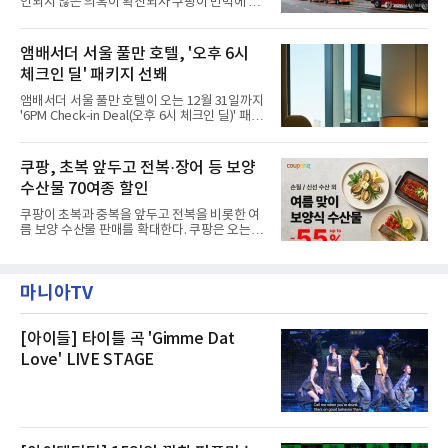
인되지 않은 의혹이 확산되자 쿠팡이 반박에 나
관내 임시 대피소 3곳에서 체류해온 화재 피해
섰다. 화재 전 센터 내부에서 탄내가 났다는 주장
주민들을 대상으로 출장 청소업체 요청 접수를
에 대해서는 외부 화재 연기 유입이라고 설명했
시작했다. 현장에서 극심한 피해를 입은 지역 주
고, 2023년 같은 물류센터에서 발생한 화재에
앰배서더 서울 풀만 호텔, '오후 6시
민들의 호응 속에 CFS는 즉시 행동에 나섰다. 지
대해서도 쿠팡 입주 전 공사 과정에서 벌어진 일
난 28일 오후 전문 청소업체와
체크인 딜' 패키지 선봬
이라며 선을 그었다.쿠팡은 21일 인천 물류센터
내부에서 불이 타는 냄새가 났다는 의혹과 관련
앰배서더 서울 풀만 호텔이 오는 12월 31일까지
해 “사실무근”이라는 입장을 밝혔다.회사 측은
'6PM Check-in Deal(오후 6시 체크인 딜)' 패키
“인근에서 지난 15일 다른 회사에서 발생한 대
지를 선보인다.이번 패키지는 오후 6시 체크인
형 화재 연기가 인입돼 즉시 방재팀이 조사한 결
으로 여유로운 저녁 시간부터 호텔 스테이를 시
과 일산화탄소가 미검출됐고, 내부 문제가 아닌
작할 수 있도록 준비됐다.앰배서더 서울 풀만 호
쿠팡, 초복 앞두고 전복·장어 등 보양
것으로 확인됐다”고 설명했다.이어 “정확한 화
텔 측은 “퇴근 후 또는 주말 도심 속에서 짧지만
재 원인은 추후 조사될
수산물 70여종 할인
온전한 휴식을 원하는 고객들에게 특별한 경험
을 제공한다”고 밝혔다.패키지는 디럭스와 이그
쿠팡이 초복과 중복을 앞두고 전복을 비롯한 여
제큐티브 두 가지 타입으로 구성된다. 디럭스 패
름 보양 수산물 판매를 확대한다. 쿠팡은 오는
키지는 객실 1박(룸 온리)으로 심플한 호캉스를
20일까지 전복, 문어, 낙지, 장어 등 70여종의 수
즐길 수 있으며, 이그제큐티브 패키지는 객실 1
산물을 할인 판매한다고 8일 밝혔다.이번 행사
박과 함께 클럽 앰배서더 라운지 2인 이용, 웰니
에는 국내산 활전복과 문어, 낙지, 장어, 생물새
스 센터 사우나 2인 이용 혜택이 포함된다.특히
마니아TV
우 등이 포함됐다. 쿠팡은 올해 큰 크기의 전복
클럽 앰배서더 라운지
생산량이 늘어난 점을 반영해 주요 산지 상품을
로켓프레시 새벽배송으로 선보인다고 설명했다.
전복은 산지에서 채취한 뒤 전국으로 직송되는
[아이들] 타이틀 곡 'Gimme Dat
방식으로 운영된다. 신선도가 중요한 상품인 만
Love' LIVE STAGE
큼 이르면 다음 날 오전 배송이 가능하도록 물류
망을 활용하고 있다.쿠팡의 전복 매입량도 늘고
있다. 쿠팡에 따르면 전복 매입량은 2020년 30
톤 미만에서 2022년 140톤