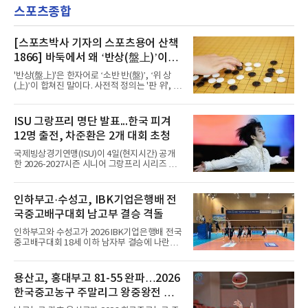
다음인 2위로 본선 티켓을 확보했다. 본선에서
스포츠종합
2년으로, 튀니지 대표팀으로 떠난 모인 차아바
는 독일을 제압하고 32강
니의 후임이다.겸직 가능성도 거론됐다. 부비스
타 감독은 대표팀직을 유지하며 베르칸을 함께
지휘하는 방안까지 논의했으나 협상 끝에 클럽
[스포츠박사 기자의 스포츠용어 산책
에 전념하게 됐다. 카보베르데축구협회도 같은
1866] 바둑에서 왜 ‘반상(盤上)’이라
날 사임을 알리며 후임 선임 작업이 순조롭게 진
말할까
행 중이라고 밝혔다.그가 남긴 성과는 뚜렷하다.
'반상(盤上)'은 한자어로 ‘소반 반(盤)’, ‘위 상
아프리카 서쪽 섬나라 카보베르데는 첫 출전한
(上)’이 합쳐진 말이다. 사전적 정의는 '판 위', '바
2026 북중미 월드컵에서 스페
둑판 위'라는 의미이다. 원래 중국 한문에서는 반
상(盤上)이 단순히 '판 위에서'라는 일반적인 의
미로도 쓰였지만, 바둑 문화가 발달하면서 '바둑
ISU 그랑프리 명단 발표...한국 피겨
판 위', 더 나아가 '바둑의 세계', '대국이 벌어지
12명 출전, 차준환은 2개 대회 초청
는 공간'을 가리키는 전문 용어로 정착했다. 우리
나라에서도 같은 의미로 받아들여져 ‘반상의 승
국제빙상경기연맹(ISU)이 4일(현지시간) 공개
부’, ‘반상의 고수’, ‘반상에 앉다’, ‘반상의 철학’
한 2026-2027시즌 시니어 그랑프리 시리즈 명
등의 표현을 쓴다.반상(盤上)은 오늘날 바둑을
단에 한국 선수 12명이 포함됐다. 남자 싱글 차
상징하는 대표적인 용어지만, 그 역사를 거슬러
준환(서울시청), 서민규, 김현겸과 여자 싱글 김
올라가면 의외의 사실과 마주한다. 인터넷 조선
채연, 김유재, 이해인, 신지아, 김유성, 윤서진,
인하부고·수성고, IBK기업은행배 전
왕조실록에서 반상(盤上)은 확인되지만,
윤아선, 김서영, 유영이다.이 가운데 차준환과
국중고배구대회 남고부 결승 격돌
서민규, 김채연, 김유재, 이해인, 신지아 6명은 2
개 대회에 초청됐고 나머지는 한 차례만 나선다.
인하부고와 수성고가 2026 IBK기업은행배 전국
시리즈는 6개 대회로 치러지며 합산 성적 상위 6
중고배구대회 18세 이하 남자부 결승에 나란히
명이 그랑프리 파이널에 오른다.차준환은 3차
진출하며 우승을 놓고 맞대결을 펼치게 됐다.인
컵 오브 차이나(11월 6∼8일·중국 선전)와 6차
하부고는 5일 충북 제천실내체육관에서 열린 대
NHK 트로피(11월 27∼29일·일본 도쿄)에 배정
회 남자 18세 이하부 준결승에서 남성고를 세트
용산고, 홍대부고 81-55 완파…2026
됐다. 밀라노·코르티나담페초 동계 올림픽에서
스코어 3-1(25-17, 17-25, 25-21, 25-17)로 꺾
한국 남자 싱글 역대 최고
한국중고농구 주말리그 왕중왕전 첫
고 결승행 티켓을 따냈다. 인하부고는 높은 공격
성공률을 앞세워 경기 주도권을 잡으며 승리를
승 신고