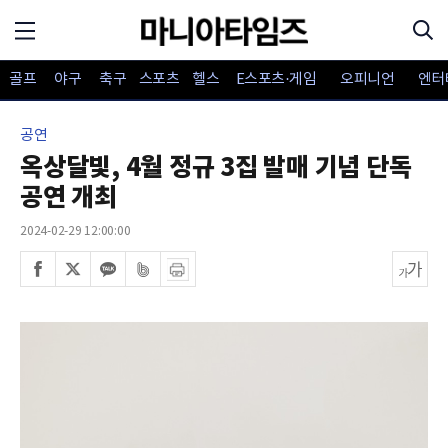
골프
야구
축구
스포츠
헬스
E스포츠·게임
오피니언
엔터
공연
옥상달빛, 4월 정규 3집 발매 기념 단독
공연 개최
2024-02-29 12:00:00