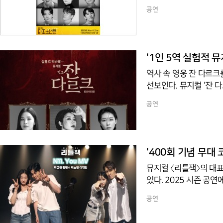
엠) 1관에서 관객들과 
공연
로 제작됐다. 원작 소
다. 이후 칼 밀러가 
바 있다.스토리는 친구
다. 형식적이고 무성의한
'1인 5역 실험적 
역사 속 영웅 잔 다르크
선보인다. 뮤지컬 '잔 
에서 트라이아웃 공연을 
공연
정되며 작품성과 실험성
물을 연기하는 1인극 
다양한 관점들을 교차 
캬바레 무대에서 한 '배
'400회 기념 무대
뮤지컬 〈리틀잭〉의 대표
있다. 2025 시즌 공
반응을 얻고 있다.영상에
공연
듀엣 무대가 수록되었다.
u'만의 독특한 매력을 다