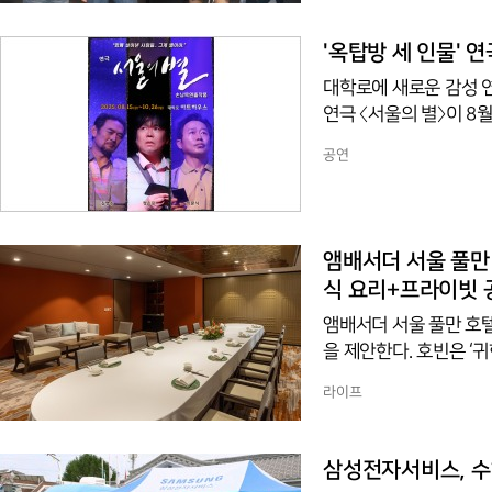
만에 만난 후 함께 웃음
랜 기간 많은 관객들에
'옥탑방 세 인물' 연
대학로에 새로운 감성 
연극 〈서울의 별〉이 8
로 다른 사연을 품고 옥
공연
만수, 일확천금을 꿈꾸
공이다. 처음에는 서로
하고 이해하게 되는 과
을 되찾아가는 여정을 
앰배서더 서울 풀만
식 요리+프라이빗 
앰배서더 서울 풀만 호텔
을 제안한다. 호빈은 ‘귀한 손님’이라는 뜻으로, 정통 중식의 대가 후덕죽 마스터 셰프의 오랜
미식 노하우를 담아낸 고
라이프
다'는 철학을 바탕으로 건강하고
아니라 별도의 공간에 세 개의 PDR을 갖추고 
석, 오팔(Opal)은 6
삼성전자서비스, 수해
해 최대 32석까지 이용