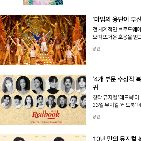
준이와 꼬리를 잃은 아
여행담을 무대에 옮겨냈
해 함께 성장의 의미를
'마법의 융단이 부
전 세계적인 브로드웨이
으며 뜨거운 호응을 얻고
감동적인 메시지로 일생
공연
상 24회 수상 경력의 
들을 놀라운 상상의 공
하늘을 가로지르는 마법
를 이끌어내고 있다.알
'4개 부문 수상작 복
귀
창작 뮤지컬 '레드북'이
23일 뮤지컬 '레드북'
터에서 펼쳐진다고 발표했
공연
성 안나와 원칙을 중시
선영 작곡가가 손을 맞
의신작으로 선정되며 작품
10년 만의 뮤지컬 