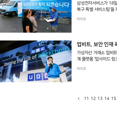
삼성전자서비스가 18일
복구 특별 서비스팀'을 파견하며 지원 활동
교읍(하포1리 마을회관
라이프
고 침수된 가전제품 세척 및 무상 
검 장비가 설치된 버스도 
역에 침수 피해가 집중
이 피해 가구를 직접 순
업비트, 보안 인재
가상자산 거래소 업비트
계 플랫폼 ‘업사이드 링크
어려움을 겪는 기업들과
라이프
다.‘업사이드 링크’의 
드 아카데미’의 수료생들
로젝트 수행까지 포함하
인재를 배출하고 있다는
11
12
13
14
15