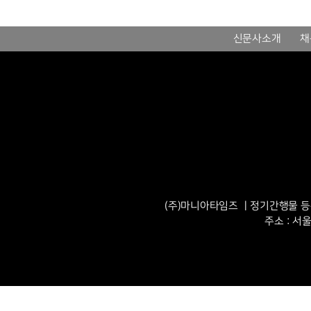
신문사소개
채
(주)마니아타임즈 ㅣ정기간행물 등록번
주소 : 서울