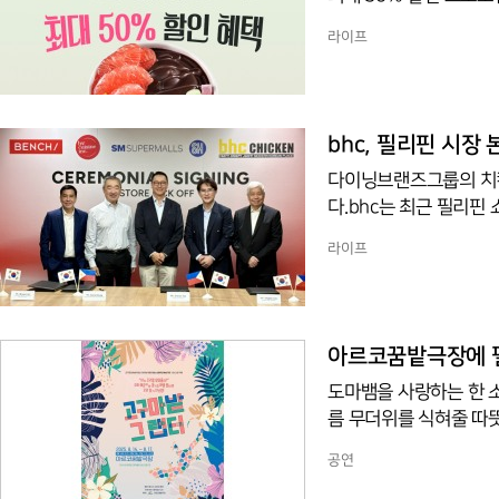
에 신규 가입했거나 아
라이프
"대상 고객 중 선착순 3
든 베리 망고, 상큼 자몽
다. 쿠폰은 이디야멤버스
폰을 적용해 할인 혜택을
bhc, 필리핀 시장
다이닝브랜즈그룹의 치킨
다.bhc는 최근 필리핀 
하고, 필리핀 대표 리테일
라이프
(MF) 계약을 맺었다.
에는 송호섭 다이닝브랜
인 수옌 코퍼레이션의 주요
teven Tan) SM 
아르코꿈밭극장에 펼쳐
상의 쇼핑몰
도마뱀을 사랑하는 한 소
름 무더위를 식혀줄 따뜻
간 아르코꿈밭극장에서 만
공연
이주희의 실제 자녀 양