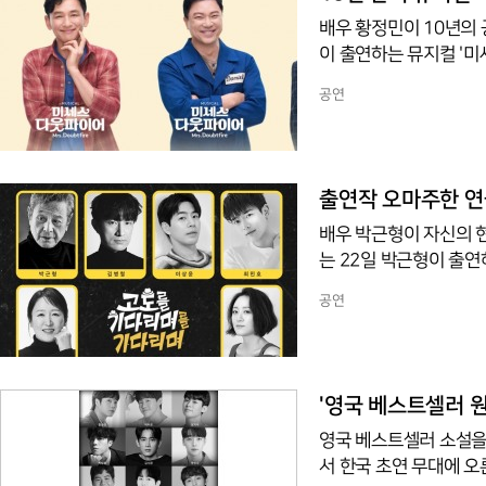
한국뮤지컬어워즈에서 여우
배우 황정민이 10년의
이 출연하는 뮤지컬 '미
에서 공연된다고 발표했
공연
컬화한 가족 코미디 작품
웃파이어로 변장해 전 
를 담았다.특히 다니엘
인지' 장면은 이 작품의
출연작 오마주한 연극
배우 박근형이 자신의 
는 22일 박근형이 출연
까지 서울 대학로 예스
공연
기다리며'는 미국의 배
작한 코미디 작품이다. 
첫 무대를 가졌다.작품의
더스터디(대기 배우)가
'영국 베스트셀러 원
영국 베스트셀러 소설을 원
서 한국 초연 무대에 오른