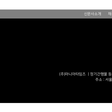
신문사소개
채
(주)마니아타임즈 ㅣ정기간행물 등록번
주소 : 서울