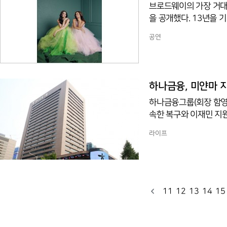
브로드웨이의 가장 거대한
을 공개했다. 13년을 
트로 기대감을 고조시킨다. 2023년 브로드웨이 초연 20주년을 맞아 성사된 
공연
이어 현재 공연 중인 
이미 완성된 케미스트리
세계를 완성하는 주역이
연기 내공을 지닌 베테
하나금융, 미얀마 지
하나금융그룹(회장 함영주
속한 복구와 이재민 지원
지원은 갑작스러운 자연
라이프
호 활동에 동참함으로써
서 결정됐다.성금은 대
구호물품은 물론, 임시 
다.또한, 하나금융그룹의
11
12
13
14
15