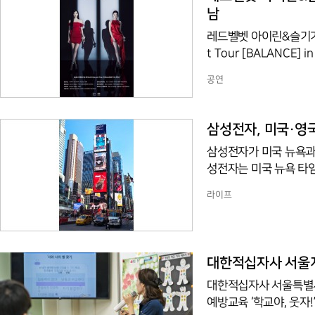
남
레드벨벳 아이린&슬기가 첫 단독 콘서트 투
t Tour [BALANCE]
울을 시작으로, 7월 싱가
공연
총 7개 지역에서 열린다. 아이린&슬기가 처음 펼치는 단독 콘서트인 만큼 높은 관심이 
다. 오는 5월 새 미니앨범 발매를 목표로 컴백을 준비 중인 아이린&슬기는 ‘Monster’(몬스
터), ‘놀이 (Naugh
삼성전자, 미국·영국
트리로 뜨거운 호응을 
삼성전자가 미국 뉴욕과 
성전자는 미국 뉴욕 타임스 
rcus)에서 '비스포크
라이프
광고는 다양한 주제를 통
할 예정이다.해당 영상
있다.한편 삼성전자는 
△여의도 더현대 서울 
대한적십자사 서울지
대한적십자사 서울특별시
예방교육 ‘학교야, 웃자