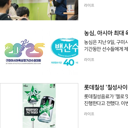
웃자!’ 프로그램은 초등
라이프
하는 사업이다. 전문성
프로그램 개발에 참여했다
G생활건강은 7년째 폭력
사에 전달했다.지난해 
농심, 아시아 최대
농심은 지난 9일, 구
기간동안 선수들에게 제공
아육상경기선수권대회는 
라이프
7일부터 31일까지 5
국 선수단 약 1200명
공할 계획이다.농심 관
공적인 개최를 기원하는
롯데칠성 '칠성사이다
롯데칠성음료가 '젤로 맛있
진행한다고 전했다. 이
있는 제로, 칠성사이다 
라이프
인에서 다양한 이벤트로 준
자를 딴 숫자를 의미하