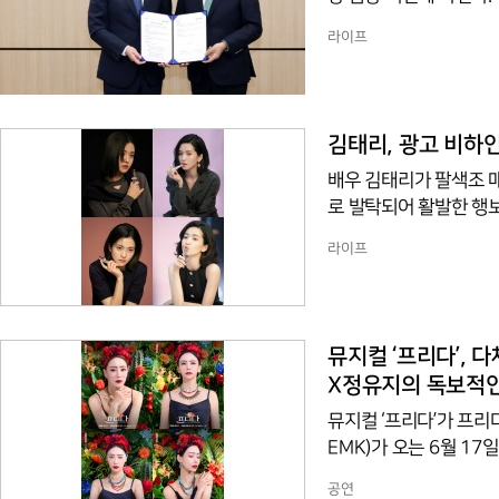
업무협약을 체결했다.이
라이프
으로 종합 금융 컨설팅
고자 이뤄졌다.하나은행
대출 우대금리를 제공한다
직원의 안정적인 자산 형
김태리, 광고 비하
배우 김태리가 팔색조 매력을 뽐냈다. 소속사 측은 30일 
로 발탁되어 활발한 행
혔다. 공개된 스틸 속에는 다채로운 매력을 발산하는 김태리의 모습이 담겨 있어 시선을 끈다.
라이프
차분하고 세련된 분위기
을 보여준다. 이날 김태리는 다양한 립 컬러에 맞게 자유자재로 표정을 바꾸며 프로페셔널한
면모를 뽐내 현장의 감탄을 자아냈다는 후문
선보이는 애니메이션 영화
뮤지컬 ‘프리다’,
X정유지의 독보적
뮤지컬 ‘프리다’가 프리다 역 배우들
EMK)가 오는 6월 17
을 공개했다. 아픔 속에서도 삶을 향한 의지와 열정을 잃지 않았던 위대한 화가 프리다의 모습
공연