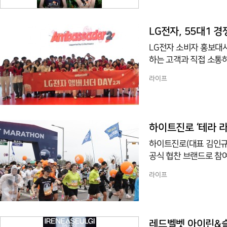
을 담아낸 김소향, 김지
공연에서 보여줄 4인 4색 매력을 기대하게
생 고통 속에서 살면서
LG전자, 55대1 
지막 생애를 액자 형식으
LG전자 소비자 홍보대
하는 고객과 직접 소통하
앤더슨씨 성수에서 LG
라이프
스 사용 경험을 영상으
브랜드에 대한 긍정적인
는 경쟁률을 뚫고 최종 5
이들은 20대부터 40대
하이트진로 ‘테라 라이
해
하이트진로(대표 김인규)는
공식 협찬 브랜드로 참여
‘2025 서울 마라톤’에
라이프
저' 트렌드를 추구하는
드 입지를 한층 강화하고
셋마라톤 in 영종'은 
점을 통과할 수 있도록
레드벨벳 아이린&슬기