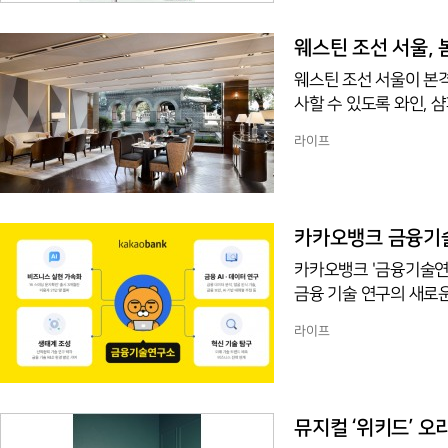
는 1차 이벤트를 성수 
'중앙감속기' 업장을 포
웨스틴 조선 서울,
웨스틴 조선 서울이 본
사할 수 있도록 와인, 샴페인
인&다인 나인스게이트에
라이프
리는 스몰 디쉬를 함께 즐길
월 18일과 5월 23일 저녁 8시
른 샴페인이 제공돼 다양한 
폴 고그 앱솔루 엑스트라 브뤼
카카오뱅크 금융기술
카카오뱅크 '금융기술연구
금융 기술 연구의 새로운
는 올해로 출범 4년을 
라이프
생태계 구축, 연구 성과
일 밝혔다. 카카오뱅크는
을 내재화하기 위해 20
금융 기술 개발 역량을 
뮤지컬 ‘위키드’ 오