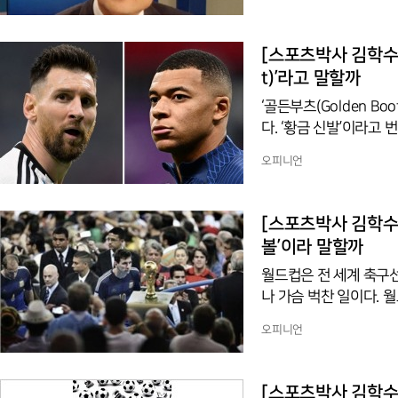
생이 올림픽 마라톤을 제
의 월계관을 되찾아온 것
[스포츠박사 김학수 기
t)’라고 말할까
‘골든부츠(Golden B
다. ‘황금 신발’이라고
카타르 월드컵에서 이 상
오피니언
붙게 될 아르헨티나의 리
득점 부분 공동 선두를 
와 프랑시의 올리비에 지
[스포츠박사 김학수 
신발을 의미하는 명사 ‘
볼’이라 말할까
월드컵은 전 세계 축구
나 가슴 벅찬 일이다. 
각 팀에 기여도가 매우 
오피니언
수상자가 나온 것은 19
스페인 월드컵에서부터 
이다. 영어 ‘Golden 
[스포츠박사 김학수 