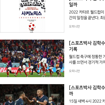
n d'Or)’라고 말한다
일까
2022 카타르 월드컵이
간의 일정을 끝낸다. 최
러시아 월드컵 때보다 40
오피니언
는다. 한국 등 16강에 
한 모든 국가는 출전 준비
락한 팀들은 900만 달러
[스포츠박사 김학수 기자의 월
억 원을 받게 되는 것이
기록
(약
월드컵 축구에 정통한 기
사를 쓰면서 경기적 가
드컵 상식이 일반인 수준을
오피니언
컵 백과사전’이라 불릴만
속한 우루과이 역대 월드
월드컵, 1938년 프랑
[스포츠박사 김학수 기
을 기록을 갖고 보면 훨
까
15일 새벽 4시 202