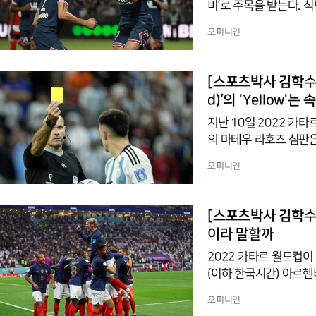
비’로 주목을 받는다. 
독립한 아픈 역사를 갖
오피니언
한 스페을을 맞아 통쾌한
모로코 이민자들은 돈을 벌기 위해 서방으
역사는 모로코 대표팀 선
[스포츠박사 김학수 기자의 월드컵
인 가운데, 현재 프랑스
d)’의 'Yellow
지난 10일 2022 카
의 마테우 라호즈 심판은
받았고, 나머지 2장은 
오피니언
았다. 이는 월드컵 역
8강전에서 연장전까치 치
에 성공했다. 아르헨티나
[스포츠박사 김학수 
직후 승리의 기쁨보다 
이라 말할까
2022 카타르 월드컵이
(이하 한국시간) 아르헨
다. 8강전부터 승부를 
오피니언
승(準準決勝)’, 4강전