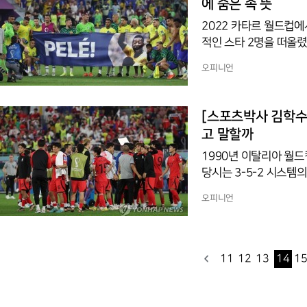
에 숨은 속 뜻
2022 카타르 월드컵
적인 스타 2명을 떠올렸
세계 축구를 대표했던 선수
오피니언
0년 멕시코 월드컵에서 
랜드 월드컵 북한과의 8
구를 풍미했던 두 사람은 
[스포츠박사 김학수 기
f Football)’라는 별
고 말할까
1990년 이탈리아 월드
당시는 3-5-2 시스템
저히 차단하며 볼을 갖
오피니언
아 월드컵 조별리그에서 
우루과이 0-1)로 탈락한
년이 지난 2022 카타
로운 흐름인 ‘빌드업 축
11
12
13
14
1