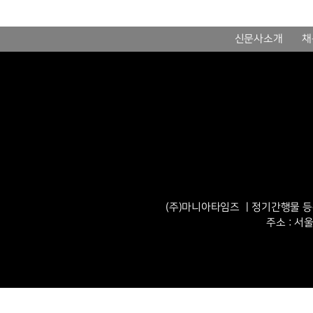
신문사소개
채
(주)마니아타임즈 ㅣ정기간행물 등록번
주소 : 서울