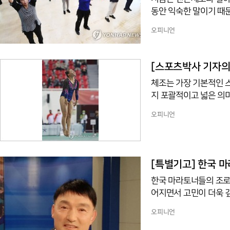
동안 익숙한 말이기 때문
이 확산되면서였다.도수체
오피니언
(體操’)가 합해진 말이
(본 코너 14회 ‘‘선수(選手)’에 ‘손 수(手)’자가 들어간 까닭은‘ 참조) 체조는 신체 각 부분의 고
른 발육, 건강 증진, 체력 단
[스포츠박사 기자의 
(體操)’라고 말할까‘ 
체조는 가장 기본적인 
지 포괄적이고 넓은 의미
체조라는 말은 ‘몸 체(體
오피니언
육, 건강 증진, 체력 
지5년인 1872년 일본
1873년 ’체조(體操)
‘Gymnastics’와 독일
[특별기고] 한국 마
한국 마라토너들의 조로
어지면서 고민이 더욱 깊어진다. 한국 남자 마라톤은 그동안 국제
왔다. 손기정 선생이 19
오피니언
년) 선생이 전 세계 