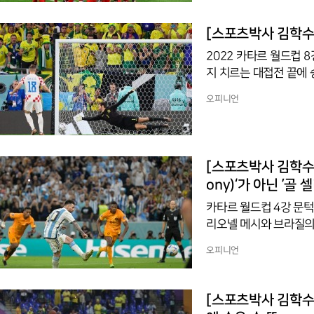
기는 ‘결승(決勝)’이라
영어 ‘쿼터 파이널스(quart
[스포츠박사 김학수
‘파이널(final)’을 번
2022 카타르 월드컵
지 치르는 대접전 끝에
덜란드와 전후반 90분 
오피니언
4-3으로 승리했다. 크
씩을 주고 받아 1-1로 비겨 승부차기
alty Shoot-out)
‘길 장(長)’, ‘싸움 전
[스포츠박사 김학수 기
ony)‘가 아닌 ’골 
카타르 월드컵 4강 문
리오넬 메시와 브라질의 
국시간) 8강전에서 골
오피니언
공시켰으며, 네이마르는
이 무승부를 기록하는 
깨끗이 성공시켜 승리의
[스포츠박사 김학수 
키커가 실축하는 것을 