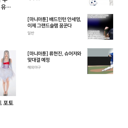
 유입
[마니아툰] 배드민턴 안세영,
이제 그랜드슬램 꿈꾼다
일반
[마니아툰] 류현진, 슈어저와
맞대결 예정
해외야구
트 포토