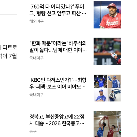
'760억 다 어디 갔나?' 푸이
그, 형량 선고 앞두고 파산 신
청
해외야구
"한화 때문"이라는 '하주석의
가 디트로
말이 옳다...팀에 대한 이야
석이 7월
기, 끝까지 안 하는 게 도리
국내야구
'KBO판 다저스인가?'…최형
우·페덱·보스 이어 미야모리
까지, 삼성의 '스펙 만렙' 승부
국내야구
수
경복고, 부산중앙고에 22점
차 대승…2026 한국중고농
구 주말리그 왕중왕전 첫 승
농구