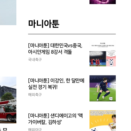
마니아툰
[마니아툰] 대한민국vs중국,
아시안게임 8강서 격돌
국내축구
[마니아툰] 이강인, 한 달만에
실전 경기 복귀!
해외축구
[마니아툰] 샌디에이고의 '맥
가이버칼, 김하성'
 무
해외야구