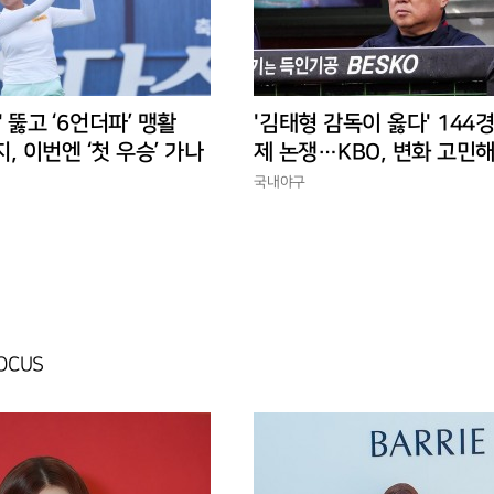
' 뚫고 ‘6언더파’ 맹활
'김태형 감독이 옳다' 144
지, 이번엔 ‘첫 우승’ 가나
제 논쟁…KBO, 변화 고민해
경에 맞는 경기 수가 바람직
국내야구
FOCUS