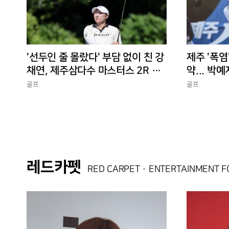
'선두인 줄 몰랐다' 부담 없이 친 강
제주 '폭염
채연, 제주삼다수 마스터스 2R 단
약... 박예
독 선두
골프
골프
레드카펫
RED CARPET · ENTERTAINMENT 