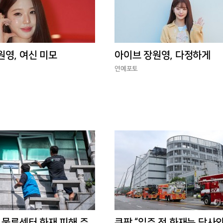
원영, 여신 미모
아이브 장원영, 다정하게
연예포토
 물류센터 화재 피해 주
쿠팡 “입주 전 화재는 당사와