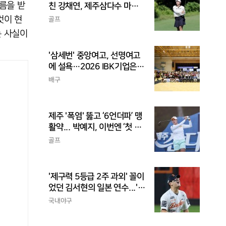
름을 받
친 강채연, 제주삼다수 마스
터스 2R 단독 선두
것이 현
골프
는 사실이
'삼세번' 중앙여고, 선명여고
에 설욕…2026 IBK기업은행
배 전국중고배구대회 우승
배구
제주 '폭염' 뚫고 ‘6언더파’ 맹
활약... 박예지, 이번엔 ‘첫 우
승’ 가나
골프
'제구력 5등급 2주 과외' 꼴이
었던 김서현의 일본 연수...'종
합검진표'에 불과
국내야구