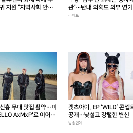
귀 지원 “지역사회 안정
관”…탄내 의혹도 외부 연기
반박
라이프
 신흥 무대 맛집 활약…미
캣츠아이, EP ‘WILD’ 콘셉
ELLO AxMxP'로 이어갈
공개…낯설고 강렬한 변신
방송연예