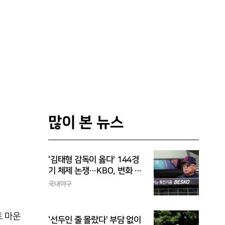
많이 본 뉴스
'김태형 감독이 옳다' 144경
기 체제 논쟁…KBO, 변화 고
민해야, 환경에 맞는 경기 수
국내야구
가 바람직
트 마운
'선두인 줄 몰랐다' 부담 없이