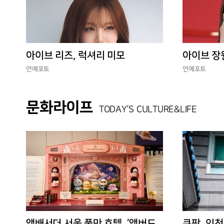
아이브 리즈, 럭셔리 미모
아이브 장
연예포토
연예포토
문화라이프
TODAY’S CULTURE&LIFE
앰배서더 서울 풀만 호텔, ‘앰버드
쿠팡, 인천