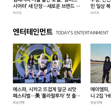
시어터’ 새 단장…새로운 브랜드 경
민 일상 복
험 선사
에 총력”
라이프
라이프
엔터테인먼트
TODAY’S ENTERTAINMENT
에스파, 시카고 뜨겁게 달군 쇠맛
에이엠피,
페스티벌…美 ‘롤라팔루자’ 첫 출격
니 2집 'H
부터 증명한 존재감
상승세
방송연예
방송연예