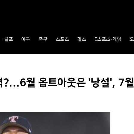
골프
야구
축구
스포츠
헬스
E스포츠·게임
오
력?...6월 옵트아웃은 '낭설', 