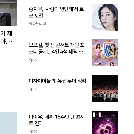
송지우, ‘사랑의 안단테’서 로
코 도전
영화드라마
경기 체
야, 환
브브걸, 첫 팬 콘서트 개인 포
스터 공개...4인 4색 매력 발
산
Kpop
여자아이들 첫 유럽 투어 성황
Kpop
아이유, 데뷔 15주년 팬 콘서
트 연다
Kpop