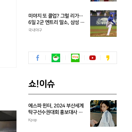
신고
미야지 또 콜업? 그럴 리가…
6일 2군 엔트리 말소, 삼성 새
아시아쿼터 찾았나
국내야구
쇼!이슈
에스파 윈터, 2024 부산세계
탁구선수권대회 홍보대사 위
촉
Kpop