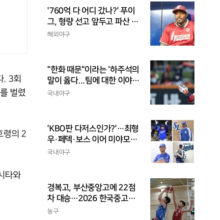
'760억 다 어디 갔나?' 푸이
그, 형량 선고 앞두고 파산 신
청
해외야구
"한화 때문"이라는 '하주석의
. 3회
말이 옳다...팀에 대한 이야
기, 끝까지 안 하는 게 도리
차를 벌렸
국내야구
'KBO판 다저스인가?'…최형
호령의 2
우·페덱·보스 이어 미야모리
까지, 삼성의 '스펙 만렙' 승부
국내야구
수
적시타와
경복고, 부산중앙고에 22점
차 대승…2026 한국중고농
구 주말리그 왕중왕전 첫 승
농구