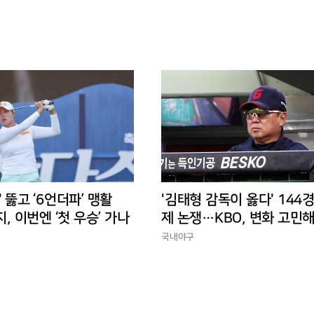
' 뚫고 ‘6언더파’ 맹활
'김태형 감독이 옳다' 144
지, 이번엔 ‘첫 우승’ 가나
제 논쟁…KBO, 변화 고민해
경에 맞는 경기 수가 바람직
국내야구