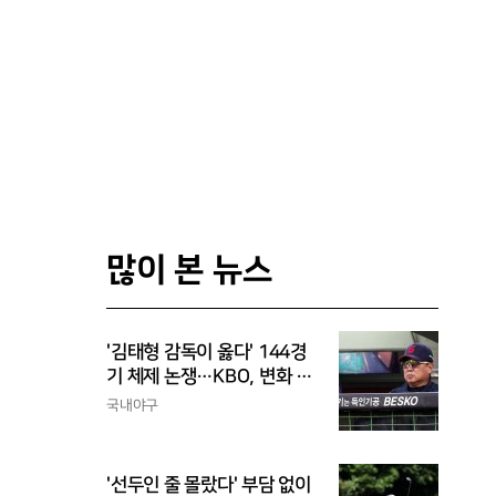
많이 본 뉴스
'김태형 감독이 옳다' 144경
기 체제 논쟁…KBO, 변화 고
민해야, 환경에 맞는 경기 수
국내야구
가 바람직
'선두인 줄 몰랐다' 부담 없이