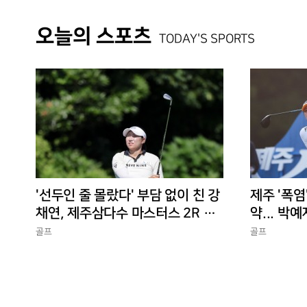
오늘의 스포츠
TODAY'S SPORTS
'선두인 줄 몰랐다' 부담 없이 친 강
제주 '폭염
채연, 제주삼다수 마스터스 2R 단
약... 박예
독 선두
골프
골프