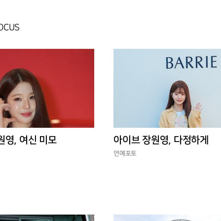
FOCUS
원영, 여신 미모
아이브 장원영, 다정하게
연예포토