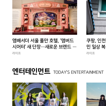
앰배서더 서울 풀만 호텔, ‘앰버드
쿠팡, 인천
시어터’ 새 단장…새로운 브랜드 경
민 일상 복
험 선사
에 총력”
라이프
라이프
엔터테인먼트
TODAY’S ENTERTAINMENT