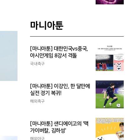
마니아툰
[마니아툰] 대한민국vs중국,
아시안게임 8강서 격돌
국내축구
[마니아툰] 이강인, 한 달만에
실전 경기 복귀!
해외축구
[마니아툰] 샌디에이고의 '맥
가이버칼, 김하성'
해외야구