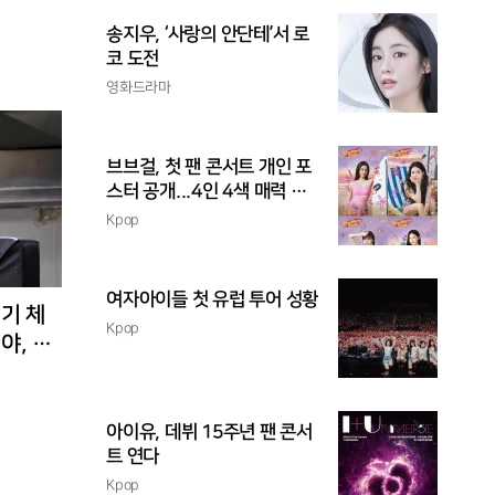
송지우, ‘사랑의 안단테’서 로
코 도전
영화드라마
브브걸, 첫 팬 콘서트 개인 포
스터 공개...4인 4색 매력 발
산
Kpop
여자아이들 첫 유럽 투어 성황
경기 체
Kpop
야, 환
아이유, 데뷔 15주년 팬 콘서
트 연다
Kpop