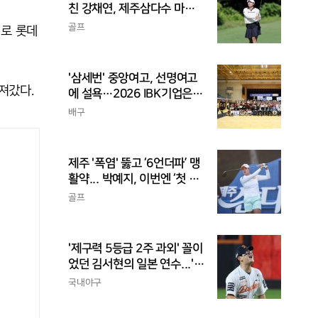
친 강채연, 제주삼다수 마스
터스 2R 단독 선두
골프
리로 롯데
'삼세번' 중앙여고, 선명여고
져갔다.
에 설욕…2026 IBK기업은행
배 전국중고배구대회 우승
배구
제주 '폭염' 뚫고 ‘6언더파’ 맹
활약... 박예지, 이번엔 ‘첫 우
승’ 가나
골프
'제구력 5등급 2주 과외' 꼴이
었던 김서현의 일본 연수...'종
합검진표'에 불과
국내야구