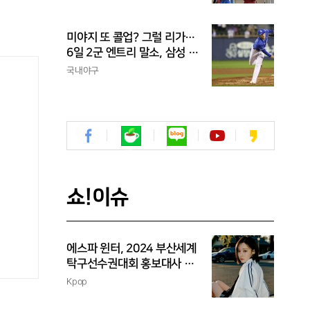
신고
미야지 또 콜업? 그럴 리가…
6일 2군 엔트리 말소, 삼성 새
아시아쿼터 찾았나
국내야구
쇼!이슈
에스파 윈터, 2024 부산세계
탁구선수권대회 홍보대사 위
촉
Kpop