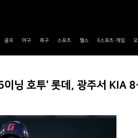
골프
야구
축구
스포츠
헬스
E스포츠·게임
오
이닝 호투' 롯데, 광주서 KIA 8