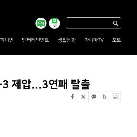
피니언
엔터테인먼트
생활문화
마니아TV
포토
-3 제압...3연패 탈출