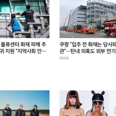
 물류센터 화재 피해 주
쿠팡 “입주 전 화재는 당사와
귀 지원 “지역사회 안정
관”…탄내 의혹도 외부 연기
반박
라이프