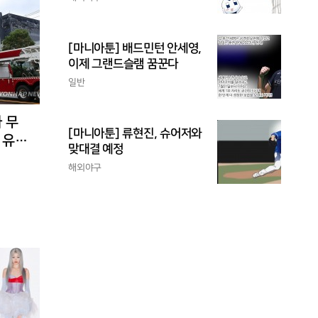
[마니아툰] 배드민턴 안세영,
이제 그랜드슬램 꿈꾼다
일반
 무
[마니아툰] 류현진, 슈어저와
 유입
맞대결 예정
해외야구