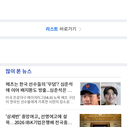
리스트
바로가기
많이 본 뉴스
메츠는 한국 선수들의 '무덤'? 심준석
에 이어 배지환도 방출...심준석은 이
미 귀국, 배지환은 미국 잔류할 듯
미국 프로야구 메이저리그(MLB) 뉴욕 메츠 구단
이 한국인 선수들에게 가혹한 시련의 장소로 전
락하고 있다. 한때 한국 야구의 미래를 이끌어갈
대형 유망주로 기대를 모았던 투수 심준석에 이
어, 빅리그 경력을 지닌 내외야수 배지환까지 연
'삼세번' 중앙여고, 선명여고에 설
달아 뉴욕 메츠 산하 마이너리그에서 방출 통보
욕…2026 IBK기업은행배 전국중고
를 받는 아픔을 겪었다. 두 선수의 동반 이탈은