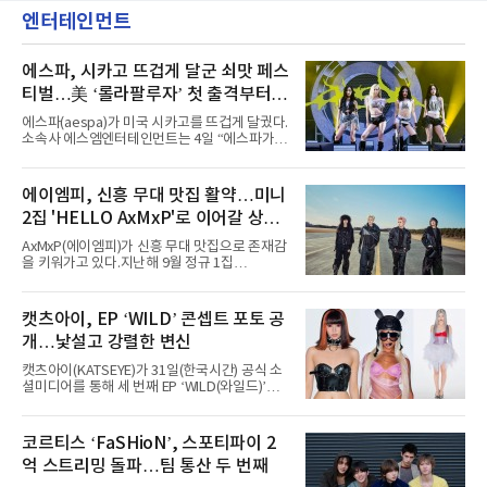
엔터테인먼트
에스파, 시카고 뜨겁게 달군 쇠맛 페스
티벌…美 ‘롤라팔루자’ 첫 출격부터
증명한 존재감
에스파(aespa)가 미국 시카고를 뜨겁게 달궜다.
소속사 에스엠엔터테인먼트는 4일 “에스파가
지난 2일(현지 시간) 미국 시카고 그랜트 파크에
서 열린 ‘롤라팔루자 시카고’(Lollapalooza
Chicago)의 알리안츠 스테이지에 올랐다”며
에이엠피, 신흥 무대 맛집 활약…미니
“총 14곡으로 구성된 세트리스트를 선사, 데뷔 7
2집 'HELLO AxMxP'로 이어갈 상승
년 차다운 노련한 무대 매너와 파워풀한 에너지
로 현장의 분위기를 압도했다”고 밝혔다.1991
세
AxMxP(에이엠피)가 신흥 무대 맛집으로 존재감
년 시작된 ‘롤라팔루자’는 8개 스테이지, 170여
을 키워가고 있다.지난해 9월 정규 1집
팀의 아티스트와 40만 명 이상의 관객이 운집하
'AxMxP'를 발매하며 가요계에 정식 출격한
는 북미 최대 규모의 페스티벌이다.올해 ‘롤라팔
AxMxP는 데뷔 전부터 버스킹과 각종 페스티벌,
루자 시카고’에는 에스파 외에도 제니, 아이들,
공연 무대에 오르며 실전 경험을 쌓아왔다.이들
캣츠아이, EP ‘WILD’ 콘셉트 포토 공
코르티스 등 K팝 스타들이 출연진 명단에 이름
은 소속사 패밀리 콘서트를 비롯해 '뷰티풀 민트
을 올렸다.이날 에스파는
개…낯설고 강렬한 변신
라이프 2025', '2025 부산국제록페스티벌' 등 대
형 무대에 잇달아 출연해 당찬 에너지와 풋풋한
캣츠아이(KATSEYE)가 31일(한국시간) 공식 소
매력으로 음악팬들의 눈도장을 찍었다.이후
셜미디어를 통해 세 번째 EP ‘WILD(와일드)’의
AxMxP는 '카운트다운 판타지 2025-2026',
콘셉트 포토와 트랙리스트를 공개했다.‘Wild
'PEAKBOX 2025 vol.2 : 사랑·청춘·행복', '2025
heart(와일드 하트)’라는 제목이 붙은 콘셉트 포
Someday Christmas - 부산' 등 무대를 통해 안
토에는 멤버들의 본능적이고 야성적인 면모가
코르티스 ‘FaSHioN’, 스포티파이 2
정적인 실력을 입증했고, 올해 '2026 어썸뮤직
강렬하게 담겼다. 짙은 아이섀도와 푸른빛·금빛·
페스티벌', '뷰티풀 민트 라이프 2026', '2026
억 스트리밍 돌파…팀 통산 두 번째
붉은빛의 컬러 렌즈가 비현실적인 분위기를 자
아내고, 여러 원색이 불규칙하게 뒤섞인 멀티컬