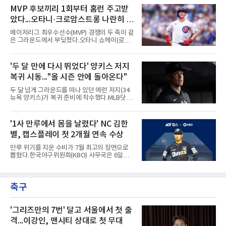
글라이버 토레스의 몸쪽 빠른 볼로 왼쪽 넓적다
이슨스로 승격한 뒤 연일 뜨거운 타격감을 보이
MVP 후보끼리 1회부터 홈런 주고받
리를 맞혔다. 토레스와 시애틀 포수 칼 롤리가 말
고 있다.수치가 압도적이다. 트리플A 15경기에
을 주고받자 AJ 힌치 디
았다...오타니·크로암스트롱 나란히 홈
서 타율 0.407(54타수 22안타), 2홈런, 10타점,
8도루를 기록 중이며 OPS는 1.151에 이른다.
런 맞불
메이저리그 최우수선수(MVP) 경쟁의 두 축이 같
15경기 중 14경기에서 안타를 만들었고 최근 7
은 그라운드에서 부딪쳤다.오타니 쇼헤이(로스
경기 연속 안타도 이어갔다.6일(한국시간) 노퍽
앤젤레스 다저스)와 피트 크로암스트롱(시카고
타이즈전에서도 4타수 3안타 2득점을 올렸다.
컵스)은 6일(한국시간) 미국 시카고 리글리필드
2-6으로 뒤진 9회말 1사에서 좌전 안타로 발판
에서 나란히 홈런 두 방씩을 주고받았다.첫 회부
'두 달 만에 다시 뛰었다' 양키스 저지
을 놓았고, 버펄로는 이 회에만 5점을 뽑아 7-6
터 불이 붙었다. 1회초 선두타자 오타니가 컵스
역전승을 거뒀다.한국에서의 성적도
복귀 시동..."올 시즌 안에 돌아온다"
선발 이마나가 쇼타를 상대로 우월 솔로 홈런을
뽑자, 1회말 크로암스트롱이 다저스 선발 에릭
두 달 넘게 그라운드를 떠나 있던 에런 저지(34·
라워를 상대로 중월 솔로 홈런으로 응수했다. 최
뉴욕 양키스)가 복귀 준비에 착수했다.MLB닷컴
근 50년간 리글리필드에서 1회 양 팀 선두타자
은 6일(한국시간) 저지가 전날 추가 검사를 받은
홈런이 함께 나온 것은 두 번째이며, 통계업체
뒤 야외 달리기와 상체 저항 운동으로 훈련 강도
엘리어스 스포츠뷰로에 따르면 그해 MVP 투표
를 높여도 된다는 허가를 받았다고 전했다.저지
'1사 만루에서 몸을 날렸다' NC 김한
10위 이내 선수끼리 이런 공방을 벌인 사례는 처
는 이날 뉴욕 양키스타디움에서 열린 세인트루
음이다.흐름은 크로암스트롱
별, 캡스플레이 첫 2개월 연속 수상
이스 카디널스전을 앞두고 야구 장비를 착용한
채 스트레칭과 조깅, 저항 밴드 훈련을 소화했
만루 위기를 지운 수비가 7월 최고의 장면으로
다. 아메리칸리그 최우수선수(MVP) 3회 수상자
뽑혔다.한국야구위원회(KBO) 사무국은 6일
인 그가 부상 이후 야외 달리기에 나선 것은 처음
2026 신한 SOL KBO리그 7월 월간 캡스플레이
이다.본인의 의지는 확고하다. 저지는 올 시즌 안
수상자로 NC 다이노스 내야수 김한별을 선정했
에 돌아오겠다며, 애초부터 최대한 빨리 복귀하
다고 밝혔다. 6월에 이어 두 달 연속 수상으로,
는 것이 계획이었고 올해를 접겠다고 생각한 적
축구
이 상 제정 이래 첫 사례다.ADT캡스가 KBO와
은 없다고 말했다.이탈은
함께 시상하는 이 상은 공식 기록위원이 승리 확
률 기여도와 수비 지수를 종합 평가해 해당 기간
최고점을 받은 수비 장면에 준다.수상 장면은 지
'그리즈만의 7번' 달고 서울에서 첫 출
난달 23일 서울 잠실구장에서 나왔다. NC가 7-5
격...이강인, 맨시티 상대로 첫 무대
로 앞선 8회말 1사 만루에서 김한별은 LG 트윈