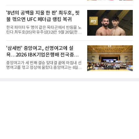
이다.박시훈은 6일(한국시간) 미국 오리건주 유
진 헤이워드 필드에서 열린 세계육상연맹(WA)
20세 이하 세계선수권 남자 포환던지기 결선에
'8년의 공백을 지울 한 판' 최두호, 핏
서 20.31ｍ를 던져 2위에 올랐다. 우승자 알레산
불 꺾으면 UFC 페더급 랭킹 복귀
드로 보르헤스(브라질)와는 4㎝ 차이였다.기록
의 의미는 크다. 1986년 시작된 이 대회에서 한
한국 파이터 두 명이 같은 옥타곤에서 반등을 노
국이 따낸 메달은 은 1개와 동 5개뿐이다. 1992
린다.최두호(35)와 유주상(32)은 9월 20일(한국
년 이진일(800ｍ)의 은메달 이후 박재홍, 박재
시간) 미국 로스앤젤레스 크립토닷컴 아레나에
명, 정상진, 김현섭, 우상혁이 동메달을 보탰다.
서 열리는 'UFC 331: 반 vs 판토자 2'에 출전해
박시훈은 2014년 우상혁 이후 12년 만이자 역대
각각 파트리시우 핏불(39·브라질), 마이클 애즈
'삼세번' 중앙여고, 선명여고에 설
7번째 메달리스트가 됐다.승부는 막판에 갈렸
웰 주니어(25·미국)와 맞선다.최두호의 목표는 8
다. 3차 시기에서 20.31ｍ로 선
욕…2026 IBK기업은행배 전국중고
년 만의 페더급 랭킹 재진입이다. 데뷔 후 3연속
KO승으로 11위까지 올랐던 그는 2018년 7월 순
배구대회 우승
중앙여고가 세 번째 결승 맞대결 끝에 마침내 선
위에서 빠졌고, 병역을 마치고 2023년 복귀한
명여고를 꺾고 정상에 올랐다.중앙여고는 6일
뒤 1무에 이어 다시 3연속 KO승을 기록했다.상
충북 제천실내체육관에서 열린 2026 IBK기업은
대는 만만치 않다. 핏불은 현 페더급 15위이자
행배 전국중고배구대회 18세 이하 여자부 결승
벨라토르 두 체급 챔피언 출신으로 통산 37승 9
에서 선명여고를 세트스코어 3-1(13-25, 25-14,
패 중 KO 13회, 서브미션 12회, 판정 13회를 고
25-17, 25-10)로 물리치고 우승을 차지했다.첫
루 갖췄다. 통산 17승 중 1
세트를 13-25로 내주며 불안하게 출발한 중앙여
고는 이후 조직력을 되찾아 2세트부터 경기 주
도권을 완전히 장악했다. 강한 서브와 탄탄한 수
비를 앞세워 내리 세 세트를 따내며 짜릿한 역전
승을 완성했다.이번 우승은 더욱 의미가 컸다. 중
앙여고는 올해 3월 춘계연맹전과 5월 종별선수
권대회 결승에서 모두 선명여고에 패해 준우승
에 머물렀다. 그러나 세 번째