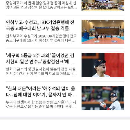
메츠 구단이 유독 한국 선수들에게 '기회의 땅'이
배구대회 우승
중앙여고가 세 번째 결승 맞대결 끝에 마침내 선
아닌 '무덤'처럼 작용하고 있음을 방증하고 있다.
명여고를 꺾고 정상에 올랐다.중앙여고는 6일
고교 시절 시속 160km에 달하는 강속구로 큰 스
충북 제천실내체육관에서 열린 2026 IBK기업은
포트라이트를 받았던 심준석은 루키리그에서 메
행배 전국중고배구대회 18세 이하 여자부 결승
츠 구단으로부터 방출 조치됐다. 피츠버그 파이
에서 선명여고를 세트스코어 3-1(13-25, 25-14,
인하부고·수성고, IBK기업은행배 전
리츠와 마이애미 말린스를 거쳐 메츠에 둥지를
25-17, 25-10)로 물리치고 우승을 차지했다.첫
틀며 반등을 노렸으나
국중고배구대회 남고부 결승 격돌
세트를 13-25로 내주며 불안하게 출발한 중앙여
고는 이후 조직력을 되찾아 2세트부터 경기 주
인하부고와 수성고가 2026 IBK기업은행배 전국
도권을 완전히 장악했다. 강한 서브와 탄탄한 수
중고배구대회 18세 이하 남자부 결승에 나란히
비를 앞세워 내리 세 세트를 따내며 짜릿한 역전
진출하며 우승을 놓고 맞대결을 펼치게 됐다.인
승을 완성했다.이번 우승은 더욱 의미가 컸다. 중
하부고는 5일 충북 제천실내체육관에서 열린 대
앙여고는 올해 3월 춘계연맹전과 5월 종별선수
회 남자 18세 이하부 준결승에서 남성고를 세트
'제구력 5등급 2주 과외' 꼴이었던 김
권대회 결승에서 모두 선명여고에 패해 준우승
스코어 3-1(25-17, 17-25, 25-21, 25-17)로 꺾
에 머물렀다. 그러나 세 번째
서현의 일본 연수...'종합검진표'에 불
고 결승행 티켓을 따냈다. 인하부고는 높은 공격
성공률을 앞세워 경기 주도권을 잡으며 승리를
과
한화 이글스의 영건 김서현이 일본의 전문 시설
거뒀다.수성고도 준결승에서 속초고를 상대로
에서 2주간의 단기 연수를 마치고 돌아왔으나,
안정된 조직력을 바탕으로 3-1(25-23, 25-16,
실전 마운드에서 여전히 극심한 제구 난조를 노
22-25, 25-19) 승리를 거두며 결승에 합류했다.
출하며 야구 팬들과 전문가들 사이에 씁쓸한 뒷
치열한 승부 속에서도 공수 균형을 유지한 수성
맛을 남기고 있다.출국 당시만 해도 선수의 고질
"한화 때문"이라는 '하주석의 말이 옳
고는 인하부고와 우승을 다툴 기회를 잡았다.여
적인 제구 문제를 해결할 특효약이 될 것처럼 포
자 18세 이하부에서는 중앙여고
다...팀에 대한 이야기, 끝까지 안 하는
장되었던 이번 연수는, 뚜껑을 열어보니 '제구력
5등급에게 2주짜리 족집게 과외를 붙여 1등급을
게 도리
누구나 인생에서 한 번쯤은 정든 조직을 떠나 새
기대한 꼴'이었다는 냉정한 평가를 피하기 어렵
로운 터전으로 옮기는 순간을 마주한다. 오랫동
게 됐다.야구에서 투수의 제구력은 오랜 시간 투
안 애정을 쏟았던 직장이든, 혹은 아쉬움과 상처
구폼을 반복하며 몸에 새겨진 일종의 근육 기억
를 안고 떠난 곳이든 마침표를 찍는 일은 늘 복잡
과 밸런스의 산물이다. 릴리스 포인트의 미세한
한 감정을 동반한다. 그곳을 떠난 뒤 주위에서 묻
오차나 하체 활용의 불균형은 수백, 수천 번의
는다. "지금 여기 어때? 거기는 어땠어?" 이때 쏟
교정 훈련과 실전 피드
아지는 유혹은 달콤하다. 그동안 쌓였던 불만과