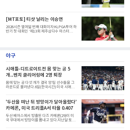
스’(총상금 10억 원, 우승상금 1억 8천만 원)가
제주도 서귀포시에 위치한 테디밸리 골프앤리조
트(파72/6,767야드)에서 열리고 있다.6일 현재
1라운드 경기가 펼쳐지고 있다.최정원이 16번
[MT포토] 티샷 날리는 이승연
홀에서 경기하고 있다.
2026시즌 열여덟 번째 대회이자 KLPGA투어 하
반기 첫 대회인 ‘제13회 제주삼다수 마스터
스’(총상금 10억 원, 우승상금 1억 8천만 원)가
제주도 서귀포시에 위치한 테디밸리 골프앤리조
트(파72/6,767야드)에서 열리고 있다.6일 현재
1라운드 경기가 펼쳐지고 있다.이승연이 16번
홀에서 경기하고 있다.
야구
시애틀-디트로이트전 몸 맞는 공 5
개...벤치 클리어링에 2명 퇴장
몸에 맞는 공 다섯 개가 결국 양 팀 선수들을 그
라운드로 불러냈다.6일(한국시간) 미국 시애틀
T모바일 파크에서 열린 시애틀 매리너스와 디트
로이트 타이거스의 경기에서 벤치 클리어링이
벌어졌다. 난투극으로 번지지는 않았으나 좌완
'두산을 떠난 뒤 방망이가 달아올랐다'
게이브 스파이어와 댄 윌슨 시애틀 감독이 퇴장
카메론, 미국 트리플A서 타율 0.407
당했다.발단은 선발이었다. 시애틀 브라이언 우
가 디트로이트 타자를 세 차례 맞혔다. 다만 팔꿈
두산 베어스에서 방출된 다즈 카메론(29)이 미
치 보호대에 맞거나 변화구에 발이 스치는 수준
국 무대에서 방망이를 뽐내고 있다.지난달 토론
이어서 치명적이지는 않았다.분위기는 그다음에
토 블루제이스와 마이너리그 계약을 맺은 카메
달라졌다. 우에 이어 등판한 스파이어가 우타자
론은 루키리그 2경기를 거쳐 트리플A 버펄로 바