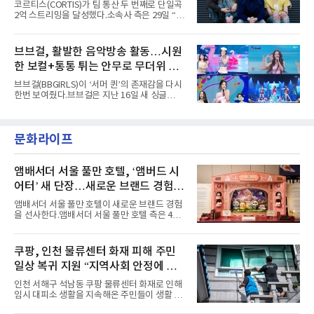
코르티스(CORTIS)가 팀 통산 두 번째로 단일곡
러 헤어와 과감한 블루·블랙 립 메이크업이 낯설
2억 스트리밍을 달성했다.소속사 측은 29일 “코
고도 매혹적인 비주얼을 완성했다.스타일링 역
르티스의 데뷔 앨범 수록곡 ‘FaSHioN’이 글로
시 파격적이다. 스터드와 망사, 코르셋, 풍성한
벌 오디오·음원 스트리밍 플랫폼 스포티파이에
레이스 등 언뜻 어울리지 않을 듯한 소재와 실루
서 27일 자로 누적 재생 수 2억 회를 돌파했
브브걸, 활발한 음악방송 활동…시원
엣을 거침없이 결합했다. 멤버들은 각기 다른 개
다”고 밝혔다.곡이 발표된 지 약 10개월 만이다.
성을 살린 스타일링을 선
한 보컬+통통 튀는 안무로 무더위 사
팀의 첫 번째 2억 스트리밍 곡은 동일 음반에 수
록된 ‘GO!’다. 이 노래는 공개 약 9개월 만인 지
냥
브브걸(BBGIRLS)이 ‘서머 퀸’의 존재감을 다시
난달 26일 자에 2억 고지를 밟았다. 이는 최근 5
한번 보여줬다.브브걸은 지난 16일 새 싱글
년 내 데뷔한 보이그룹의 곡 중 최단기 2억 달성
'BODY WAVE'(바디 웨이브)를 발매하고 각종 음
이며 ‘FaSHioN’이 그 다음이다.코르티스는 평
악방송에 출연했다.브브걸은 컴백 이후 Mnet
소 관심이 많은 ‘패션’을 소재로 곡을 공동 창작
'엠카운트다운'을 시작으로 KBS2 '뮤직뱅크',
했다. “내 티, 5 bucks 바지는, 만원” 등 멤버들
문화라이프
MBC '쇼! 음악중심', SBS '인기가요' 등 주요 음
의 라이프 스타일
악방송 무대에 올라 화려한 퍼포먼스를 펼쳤다.
시원한 에너지와 안정적인 라이브, 통통 튀는 매
력을 앞세워 매 무대 색다른 볼거리를 선사했다.
앰배서더 서울 풀만 호텔, ‘앰버드 시
특히 화사한 파스텔 톤의 비치웨어부터 청량한
어터’ 새 단장…새로운 브랜드 경험 선
마린룩, 햇살 아래 반짝이는 물결을 연상시키는
사
스커트, 강렬한 붉은 계열의 스타일링까지 각기
앰배서더 서울 풀만 호텔이 새로운 브랜드 경험
다른 매력을 선보였다. 브브걸은 다채로운 여름
을 선사한다.앰배서더 서울 풀만 호텔 측은 4일
패션을 완벽하게 소화하며 보
“호텔 공식 마스코트 앰버드(Ambird)의 새로운
이야기를 담은 인형 극장 콘셉트의 공간 ‘앰버드
시어터(Ambird Theater)’를 새롭게 선보인
쿠팡, 인천 물류센터 화재 피해 주민
다”고 밝혔다.앰배서더 서울 풀만 호텔은 로비
일상 복귀 지원 “지역사회 안정에 총
한편에 마련된 앰버드 존을 통해 앰버드의 세계
관을 소개해왔다. 앰버드 존은 앰버드가 우주여
력”
인천 서해구 석남동 쿠팡 물류센터 화재로 인해
행 중 수집한 다양한 굿즈를 전시한 '앰버드 플래
임시 대피소 생활을 지속해온 주민들이 생활 터
닛(Ambird Planet)과 계절별 플라워 연출로 사
전으로 돌아갈 수 있는 계기가 마련됐다. 쿠팡풀
랑받아온 ‘앰버드 가든(Ambird Garden)’으로