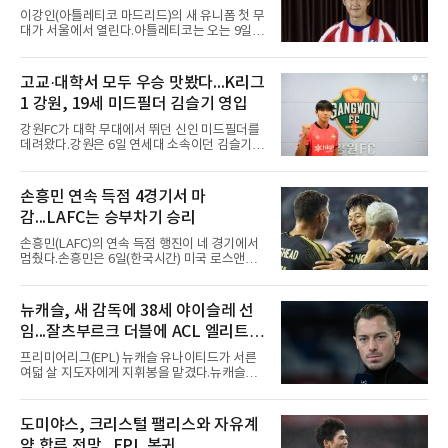
스 오지환의 강한 타구에 몸을 날려 막아낸 뒤 유
이강인(아틀레티코 마드리드)의 새 유니폼 첫 무
격수 김주원에게 연결했다. 김주원이 1루수 블
대가 서울에서 열린다.아틀레티코는 오는 9일
레인에게 던지며 4-6-3 병살타가 완
오후 8시 서울월드컵경기장에서 맨체스터 시티
와 2026 쿠팡플레이 시리즈 친선 경기를 치른다.
구단 소집 명단에 이강인이 포함되면서 변수가
고교·대학서 모두 우승 맛봤다...K리그
없는 한 그의 첫 출격은 서울이 된다.등번호부터
1 강원, 19세 미드필더 김슬기 영입
무게가 실렸다. 이강인은 첫 경기부터 7번을 단
다. 2010년대 팀의 전성기를 이끈 앙투안 그리즈
강원FC가 대학 무대에서 뛰던 신인 미드필더를
만이 달았던 번호다.합류 과정은 순탄치 않았다.
데려왔다.강원은 6일 연세대 소속이던 김슬기
스페인으로 건너가려던 그는 병역 특례 행정 절
(19)를 영입했다고 밝혔다. 186㎝, 79㎏의 신체
차 문제로 출국이 미뤄졌고, 국내에서 홀로 훈련
조건을 갖췄다.이력은 우승으로 채워져 있다. 수
해 왔다. 6일 입국하는 동료들과 처음 대면한 뒤
원고 시절 주축으로 활약하며 지난해 전국고등
손흥민 연속 득점 4경기서 마
짧게 호흡을 맞춰 경기에 나선다.역할도 관심사
리그와 추계전국고등대회 우승에 기여했고, 올
다. 유려한 탈압박과
감...LAFC는 승부차기 승리
해 연세대 진학 후에는 춘계한산대첩기대학대회
정상에 올랐다. 2024년에는 17세 이하(U-17) 대
손흥민(LAFC)의 연속 득점 행진이 네 경기에서
표팀 훈련에도 소집됐다.김슬기는 입단하게 돼
멈췄다.손흥민은 6일(한국시간) 미국 로스앤젤
기쁘고 영광이라며 프로 무대에서도 성장해 팀
레스 BMO 스타디움에서 열린 2026시즌 리그스
에 꼭 필요한 선수가 되겠다고 각오를 밝혔다.
컵 리그 페이즈 1차전 치바스 과달라하라(멕시
코)전에 선발 출전했으나 공격포인트 없이 후반
뉴캐슬, 새 감독에 38세 야이슬레 선
41분 타일러 보이드와 교체됐다. 이날 골을 넣었
임...잘츠부르크 더블에 ACL 엘리트 2
다면 공식전 5경기 연속 득점이었다. 다만 메이
저리그사커(MLS)에서 이어온 4경기 연속골 기
연패 경력
프리미어리그(EPL) 뉴캐슬 유나이티드가 서른
록은 유지된다.경기는 팽팽했다. 전반 38분 다비
여덟 살 지도자에게 지휘봉을 맡겼다.뉴캐슬은
드 마르티네스의 땅볼 크로스를 드니 부앙가가
6일(현지시간) 마티아스 야이슬레(독일) 감독 선
오른발로 마무리해 LAFC가 앞섰으나, 4분 뒤 로
임을 발표했다. 그는 스페인 라망가에서 진행 중
베르토 알바라도가 골 지역 정면에서 왼발 슈팅
인 프리시즌 캠프에 곧바로 합류했다. 구단은 유
도미야스, 크리스털 팰리스와 자유계
으로 골대 오른쪽 하단을 찔러 균형을 맞췄다.승
럽 축구계에서 가장 촉망받는 젊은 감독을 데려
부는 승부차기로 갈렸다. LAFC는
약 합류 전망...EPL 복귀