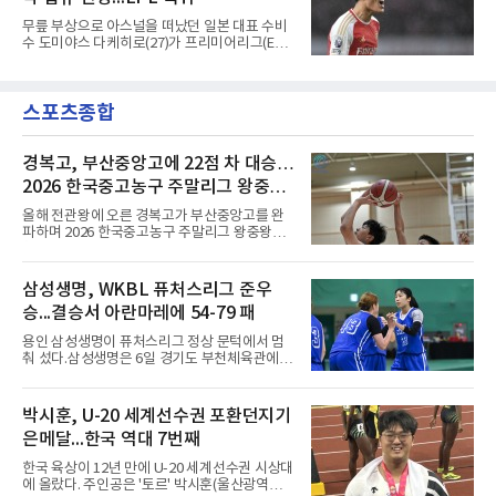
왔다고 밝혔다.이력은 이른 나이에 쌓였다. 서른
셋이던 2021년 오스트리아 레드불 잘츠부르크
무릎 부상으로 아스널을 떠났던 일본 대표 수비
사령탑에 올라 첫 시즌 리그와 컵대회를 동시에
수 도미야스 다케히로(27)가 프리미어리그(EPL)
제패했고, 구단 역사상 처음으로 팀을 유럽축구
로 돌아온다.영국 BBC는 6일(한국시간) 도미야
연맹(UEFA) 챔피언스리그 토너먼트에 올린 뒤
스가 입단 테스트를 마치고 크리스털 팰리스에
리그 2연패도 달성했다.아시아에서도 성과를 냈
자유계약(FA)으로 합류할 전망이라고 보도했다.
다. 2023년 사우디아라비아 알아흘리로 옮겨
스포츠종합
큰 틀의 계약 조건은 이미 합의됐고 구단은 개막
2024-2025시즌과 2025-2026시즌
을 앞두고 영입 절차를 서두르고 있다.그의 최근
여정은 순탄치 않았다. 고질적인 무릎 부상 끝에
지난 시즌 아스널과 상호 합의로 계약을 해지했
경복고, 부산중앙고에 22점 차 대승…
고, 네덜란드 아약스에서 시즌 막판 8경기를 소
2026 한국중고농구 주말리그 왕중왕
화했다. 이후 일본 대표로 월드컵에 나서 선발 2
전 첫 승 신고
경기를 포함해 3경기를 뛰며 감각을 끌어올렸
올해 전관왕에 오른 경복고가 부산중앙고를 완
다.구단의 판단은 신중했다. 크리스털 팰리스는
파하며 2026 한국중고농구 주말리그 왕중왕전
기량을 확신하면서도 부상
첫 경기를 승리로 장식했다.경복고는 6일 전남
해남 우슬체육관에서 열린 대회 남고부 예선리
그 H조 1차전에서 부산중앙고를 98-76으로 제
삼성생명, WKBL 퓨처스리그 준우
압했다. 박지오가 26점, 김호원이 22점, 정우진
승...결승서 아란마레에 54-79 패
이 19점을 올리는 등 삼각편대의 고른 활약이 승
리를 이끌었다.경복고는 경기 초반부터 박지오
용인 삼성생명이 퓨처스리그 정상 문턱에서 멈
와 김호원의 내·외곽포가 고르게 터지며 주도권
춰 섰다.삼성생명은 6일 경기도 부천체육관에서
을 잡았다. 전반을 40-34로 앞선 경복고는 후반
열린 2026 티켓링크 WKBL 퓨처스리그 결승에
들어 높은 야투 성공률을 앞세워 점수 차를 더욱
서 일본여자프로농구 2부 리그 아란마레에 54-
벌렸고, 결국 22점 차 완승으로 경기를 마무리했
79로 졌다. 이다연이 14점을 넣었으나 20점 9리
박시훈, U-20 세계선수권 포환던지기
다.B조에서는 용산고가 안양고를 98-71로 꺾고
바운드를 기록한 바이 쿰바 디야산을 앞세운 상
대회 2연승을 달렸다.한편 남중
은메달...한국 역대 7번째
대를 넘지 못했다.이번 대회에 처음 출전한 아란
마레는 조별리그부터 결승까지 6전 전승을 거뒀
한국 육상이 12년 만에 U-20 세계선수권 시상대
고, 디야산이 최우수선수(MVP)로 뽑혔다.
에 올랐다. 주인공은 '토르' 박시훈(울산광역시)