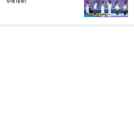
꾸며 데뷔!