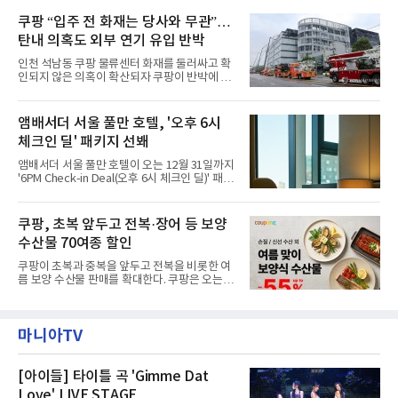
필먼트서비스(CFS)가 지난 28일부터 화재 피해
구성되어 있다.새 단장한 앰버드 시어터는 오페
주민을 대상으로 전문 출장 청소서비스 지원에
쿠팡 “입주 전 화재는 당사와 무관”…
라 극장을 모티브로 한 데코레이션으로 구성됐
나섬으로써 본격적인 지역사회 복구 작업이 시
다. 무대 공간 및 티켓 박스
탄내 의혹도 외부 연기 유입 반박
작된 것이다.대피소 주민 중심 청소 접수, 첫날
부터 2가구 지원 완료CFS는 신현초등학교, 신
인천 석남동 쿠팡 물류센터 화재를 둘러싸고 확
현북초등학교, 신현여자중학교 등 인천 서해구
인되지 않은 의혹이 확산되자 쿠팡이 반박에 나
관내 임시 대피소 3곳에서 체류해온 화재 피해
섰다. 화재 전 센터 내부에서 탄내가 났다는 주장
주민들을 대상으로 출장 청소업체 요청 접수를
에 대해서는 외부 화재 연기 유입이라고 설명했
시작했다. 현장에서 극심한 피해를 입은 지역 주
고, 2023년 같은 물류센터에서 발생한 화재에
앰배서더 서울 풀만 호텔, '오후 6시
민들의 호응 속에 CFS는 즉시 행동에 나섰다. 지
대해서도 쿠팡 입주 전 공사 과정에서 벌어진 일
난 28일 오후 전문 청소업체와
체크인 딜' 패키지 선봬
이라며 선을 그었다.쿠팡은 21일 인천 물류센터
내부에서 불이 타는 냄새가 났다는 의혹과 관련
앰배서더 서울 풀만 호텔이 오는 12월 31일까지
해 “사실무근”이라는 입장을 밝혔다.회사 측은
'6PM Check-in Deal(오후 6시 체크인 딜)' 패키
“인근에서 지난 15일 다른 회사에서 발생한 대
지를 선보인다.이번 패키지는 오후 6시 체크인
형 화재 연기가 인입돼 즉시 방재팀이 조사한 결
으로 여유로운 저녁 시간부터 호텔 스테이를 시
과 일산화탄소가 미검출됐고, 내부 문제가 아닌
작할 수 있도록 준비됐다.앰배서더 서울 풀만 호
쿠팡, 초복 앞두고 전복·장어 등 보양
것으로 확인됐다”고 설명했다.이어 “정확한 화
텔 측은 “퇴근 후 또는 주말 도심 속에서 짧지만
재 원인은 추후 조사될
수산물 70여종 할인
온전한 휴식을 원하는 고객들에게 특별한 경험
을 제공한다”고 밝혔다.패키지는 디럭스와 이그
쿠팡이 초복과 중복을 앞두고 전복을 비롯한 여
제큐티브 두 가지 타입으로 구성된다. 디럭스 패
름 보양 수산물 판매를 확대한다. 쿠팡은 오는
키지는 객실 1박(룸 온리)으로 심플한 호캉스를
20일까지 전복, 문어, 낙지, 장어 등 70여종의 수
즐길 수 있으며, 이그제큐티브 패키지는 객실 1
산물을 할인 판매한다고 8일 밝혔다.이번 행사
박과 함께 클럽 앰배서더 라운지 2인 이용, 웰니
에는 국내산 활전복과 문어, 낙지, 장어, 생물새
스 센터 사우나 2인 이용 혜택이 포함된다.특히
마니아TV
우 등이 포함됐다. 쿠팡은 올해 큰 크기의 전복
클럽 앰배서더 라운지
생산량이 늘어난 점을 반영해 주요 산지 상품을
로켓프레시 새벽배송으로 선보인다고 설명했다.
전복은 산지에서 채취한 뒤 전국으로 직송되는
[아이들] 타이틀 곡 'Gimme Dat
방식으로 운영된다. 신선도가 중요한 상품인 만
Love' LIVE STAGE