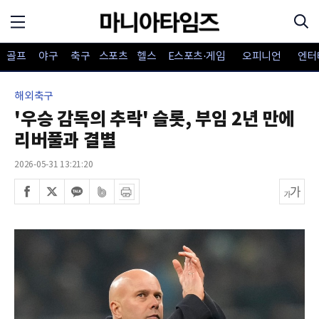
골프
야구
축구
스포츠
헬스
E스포츠·게임
오피니언
엔터
해외축구
'우승 감독의 추락' 슬롯, 부임 2년 만에
리버풀과 결별
2026-05-31 13:21:20