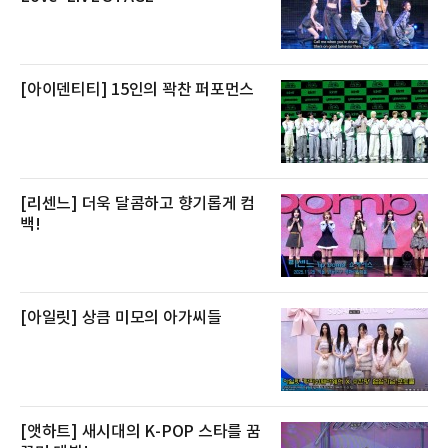
큼 이르면 다음 날 오전 배송이 가능하도록 물류
망을 활용하고 있다.쿠팡의 전복 매입량도 늘고
있다. 쿠팡에 따르면 전복 매입량은 2020년 30
톤 미만에서 2022년 140톤
[아이덴티티] 15인의 꽉찬 퍼포먼스
[리센느] 더욱 달콤하고 향기롭게 컴
백!
[아일릿] 상큼 미모의 아가씨들
[앳하트] 새시대의 K-POP 스타를 꿈