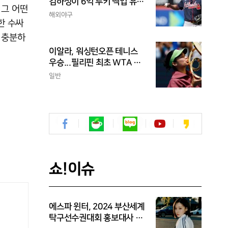
김하성이 6억 루키 백업 유격
 그 어떤
수라니...자비스, 수비도 김하
해외야구
한 수싸
성보다 한 수 위 평가
 충분하
이알라, 워싱턴오픈 테니스
우승...필리핀 최초 WTA 투
어 단식 챔피언
일반
쇼!이슈
에스파 윈터, 2024 부산세계
탁구선수권대회 홍보대사 위