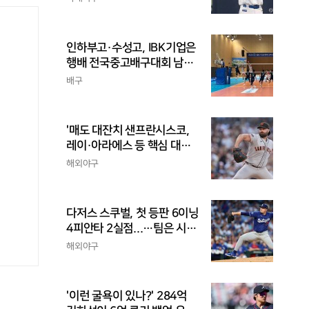
인하부고·수성고, IBK기업은
행배 전국중고배구대회 남고
부 결승 격돌
배구
'매도 대잔치 샌프란시스코,
레이·아라에스 등 핵심 대거
트레이드...가을 포기
해외야구
다저스 스쿠벌, 첫 등판 6이닝
4피안타 2실점...…팀은 시즌
최다 5연패
해외야구
'이런 굴욕이 있나?' 284억