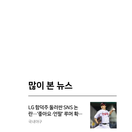
많이 본 뉴스
LG 함덕주 둘러싼 SNS 논
란…'좋아요·언팔' 루머 확산,
과거의 아픔까지 소환됐다
국내야구