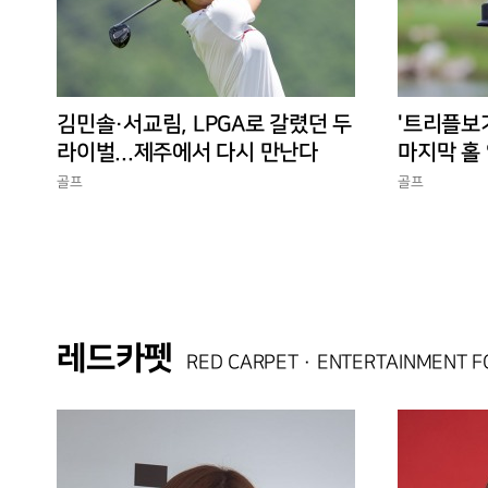
김민솔·서교림, LPGA로 갈렸던 두
'트리플보
라이벌...제주에서 다시 만난다
마지막 홀 
10승 완성
골프
골프
레드카펫
RED CARPET · ENTERTAINMENT 