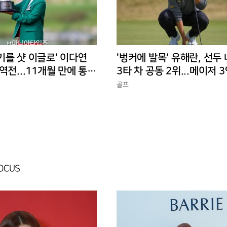
기를 샷 이글로' 이다연
'벙커에 발목' 유해란, 선두
역전...11개월 만에 통산
3타 차 공동 2위...메이저 
전은 꺼지지 않았다
골프
FOCUS