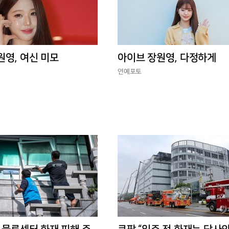
원영, 여신 미모
아이브 장원영, 다정하게
연예포토