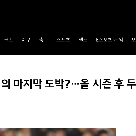
골프
야구
축구
스포츠
헬스
E스포츠·게임
오
지의 마지막 도박?…올 시즌 후 두