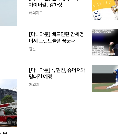
가이버칼, 김하성'
해외야구
[마니아툰] 배드민턴 안세영,
이제 그랜드슬램 꿈꾼다
일반
[마니아툰] 류현진, 슈어저와
맞대결 예정
해외야구