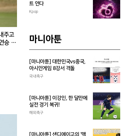
트 연다
Kpop
 내주고
마니아툰
3연승 도
[마니아툰] 대한민국vs중국,
아시안게임 8강서 격돌
국내축구
[마니아툰] 이강인, 한 달만에
실전 경기 복귀!
해외축구
[마니아툰] 샌디에이고의 '맥