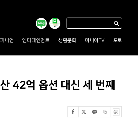
피니언
엔터테인먼트
생활문화
마니아TV
포토
산 42억 옵션 대신 세 번째