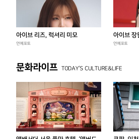
아이브 리즈, 럭셔리 미모
아이브 장
연예포토
연예포토
문화라이프
TODAY’S CULTURE&LIFE