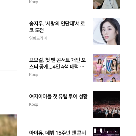
촉
Kpop
송지우, ‘사랑의 안단테’서 로
코 도전
영화드라마
브브걸, 첫 팬 콘서트 개인 포
스터 공개...4인 4색 매력 발
산
Kpop
여자아이들 첫 유럽 투어 성황
Kpop
아이유, 데뷔 15주년 팬 콘서