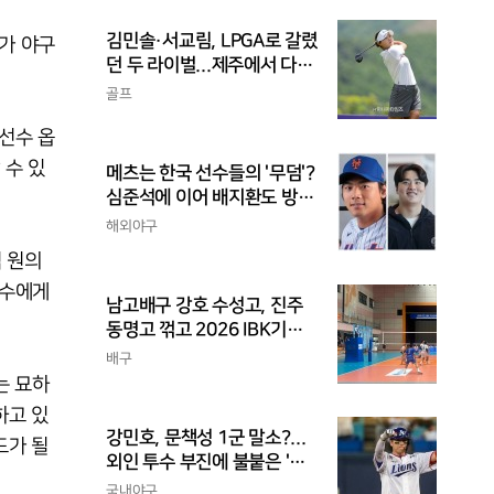
김민솔·서교림, LPGA로 갈렸
취가 야구
던 두 라이벌...제주에서 다시
만난다
골프
 선수 옵
 수 있
메츠는 한국 선수들의 '무덤'?
심준석에 이어 배지환도 방
출...심준석은 이미 귀국, 배
해외야구
지환은 미국 잔류할 듯
억 원의
포수에게
남고배구 강호 수성고, 진주
동명고 꺾고 2026 IBK기업
은행배 전국중고배구대회 4
배구
강 진출
는 묘하
하고 있
강민호, 문책성 1군 말소?...
드가 될
외인 투수 부진에 불붙은 '포
수리드론'
국내야구