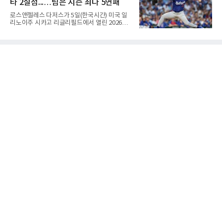
타 2실점...…팀은 시즌 최다 5연패
장되었던 이번 연수는, 뚜껑을 열어보니 '제구력
5등급에게 2주짜리 족집게 과외를 붙여 1등급을
로스앤젤레스 다저스가 5일(한국시간) 미국 일
기대한 꼴'이었다는 냉정한 평가를 피하기 어렵
리노이주 시카고 리글리필드에서 열린 2026
게 됐다.야구에서 투수의 제구력은 오랜 시간 투
MLB 시카고 컵스와 원정 경기에서 1-5로 무릎
구폼을 반복하며 몸에 새겨진 일종의 근육 기억
을 꿇었다. 트레이드로 데려온 좌완 태릭 스쿠벌
과 밸런스의 산물이다. 릴리스 포인트의 미세한
을 선발로 올리고도 시즌 최다인 5연패에 빠졌
오차나 하체 활용의 불균형은 수백, 수천 번의
다.월드시리즈 2연패를 노리는 내셔널리그 서부
교정 훈련과 실전 피드
지구 선두 다저스는 지난 1일 보스턴 레드삭스
전을 시작으로 5경기를 내리 내줬다. 지구 2위
애리조나 다이아몬드백스와의 격차는 8.5경기
로 여유가 있으나, 유망주 3명을 지불하고 품은
카드가 등판한 날 패했다는 점에서 충격이 작지
않다.다저스 데뷔전을 치른 스쿠벌은 6이닝 동
안 4피안타 2볼넷 6탈삼진 2실점으로 버텼지만
시즌 6패(7승)째를 안았다. 1-0 리드를