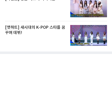
[앳하트] 새시대의 K-POP 스타를 꿈
꾸며 데뷔!