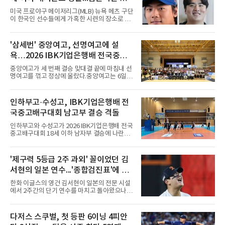
미 귀국, 배지환은 미국 잔류할 듯
미국 프로야구 메이저리그(MLB) 뉴욕 메츠 구단
이 한국인 선수들에게 가혹한 시련의 장소로 전
락하고 있다. 한때 한국 야구의 미래를 이끌어갈
대형 유망주로 기대를 모았던 투수 심준석에 이
어, 빅리그 경력을 지닌 내외야수 배지환까지 연
'삼세번' 중앙여고, 선명여고에 설
달아 뉴욕 메츠 산하 마이너리그에서 방출 통보
욕…2026 IBK기업은행배 전국중고
를 받는 아픔을 겪었다. 두 선수의 동반 이탈은
메츠 구단이 유독 한국 선수들에게 '기회의 땅'이
배구대회 우승
중앙여고가 세 번째 결승 맞대결 끝에 마침내 선
아닌 '무덤'처럼 작용하고 있음을 방증하고 있다.
명여고를 꺾고 정상에 올랐다.중앙여고는 6일
고교 시절 시속 160km에 달하는 강속구로 큰 스
충북 제천실내체육관에서 열린 2026 IBK기업은
포트라이트를 받았던 심준석은 루키리그에서 메
행배 전국중고배구대회 18세 이하 여자부 결승
츠 구단으로부터 방출 조치됐다. 피츠버그 파이
에서 선명여고를 세트스코어 3-1(13-25, 25-14,
인하부고·수성고, IBK기업은행배 전
리츠와 마이애미 말린스를 거쳐 메츠에 둥지를
25-17, 25-10)로 물리치고 우승을 차지했다.첫
틀며 반등을 노렸으나
국중고배구대회 남고부 결승 격돌
세트를 13-25로 내주며 불안하게 출발한 중앙여
고는 이후 조직력을 되찾아 2세트부터 경기 주
인하부고와 수성고가 2026 IBK기업은행배 전국
도권을 완전히 장악했다. 강한 서브와 탄탄한 수
중고배구대회 18세 이하 남자부 결승에 나란히
비를 앞세워 내리 세 세트를 따내며 짜릿한 역전
진출하며 우승을 놓고 맞대결을 펼치게 됐다.인
승을 완성했다.이번 우승은 더욱 의미가 컸다. 중
하부고는 5일 충북 제천실내체육관에서 열린 대
앙여고는 올해 3월 춘계연맹전과 5월 종별선수
회 남자 18세 이하부 준결승에서 남성고를 세트
'제구력 5등급 2주 과외' 꼴이었던 김
권대회 결승에서 모두 선명여고에 패해 준우승
스코어 3-1(25-17, 17-25, 25-21, 25-17)로 꺾
에 머물렀다. 그러나 세 번째
서현의 일본 연수...'종합검진표'에 불
고 결승행 티켓을 따냈다. 인하부고는 높은 공격
성공률을 앞세워 경기 주도권을 잡으며 승리를
과
한화 이글스의 영건 김서현이 일본의 전문 시설
거뒀다.수성고도 준결승에서 속초고를 상대로
에서 2주간의 단기 연수를 마치고 돌아왔으나,
안정된 조직력을 바탕으로 3-1(25-23, 25-16,
실전 마운드에서 여전히 극심한 제구 난조를 노
22-25, 25-19) 승리를 거두며 결승에 합류했다.
출하며 야구 팬들과 전문가들 사이에 씁쓸한 뒷
치열한 승부 속에서도 공수 균형을 유지한 수성
맛을 남기고 있다.출국 당시만 해도 선수의 고질
다저스 스쿠벌, 첫 등판 6이닝 4피안
고는 인하부고와 우승을 다툴 기회를 잡았다.여
적인 제구 문제를 해결할 특효약이 될 것처럼 포
자 18세 이하부에서는 중앙여고