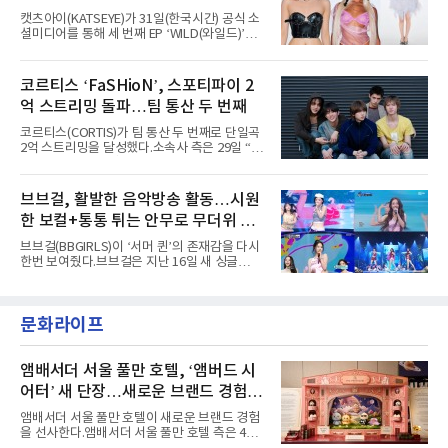
형 무대에 잇달아 출연해 당찬 에너지와 풋풋한
캣츠아이(KATSEYE)가 31일(한국시간) 공식 소
매력으로 음악팬들의 눈도장을 찍었다.이후
셜미디어를 통해 세 번째 EP ‘WILD(와일드)’의
AxMxP는 '카운트다운 판타지 2025-2026',
콘셉트 포토와 트랙리스트를 공개했다.‘Wild
'PEAKBOX 2025 vol.2 : 사랑·청춘·행복', '2025
heart(와일드 하트)’라는 제목이 붙은 콘셉트 포
Someday Christmas - 부산' 등 무대를 통해 안
토에는 멤버들의 본능적이고 야성적인 면모가
코르티스 ‘FaSHioN’, 스포티파이 2
정적인 실력을 입증했고, 올해 '2026 어썸뮤직
강렬하게 담겼다. 짙은 아이섀도와 푸른빛·금빛·
페스티벌', '뷰티풀 민트 라이프 2026', '2026
억 스트리밍 돌파…팀 통산 두 번째
붉은빛의 컬러 렌즈가 비현실적인 분위기를 자
아내고, 여러 원색이 불규칙하게 뒤섞인 멀티컬
코르티스(CORTIS)가 팀 통산 두 번째로 단일곡
러 헤어와 과감한 블루·블랙 립 메이크업이 낯설
2억 스트리밍을 달성했다.소속사 측은 29일 “코
고도 매혹적인 비주얼을 완성했다.스타일링 역
르티스의 데뷔 앨범 수록곡 ‘FaSHioN’이 글로
시 파격적이다. 스터드와 망사, 코르셋, 풍성한
벌 오디오·음원 스트리밍 플랫폼 스포티파이에
레이스 등 언뜻 어울리지 않을 듯한 소재와 실루
서 27일 자로 누적 재생 수 2억 회를 돌파했
브브걸, 활발한 음악방송 활동…시원
엣을 거침없이 결합했다. 멤버들은 각기 다른 개
다”고 밝혔다.곡이 발표된 지 약 10개월 만이다.
성을 살린 스타일링을 선
한 보컬+통통 튀는 안무로 무더위 사
팀의 첫 번째 2억 스트리밍 곡은 동일 음반에 수
록된 ‘GO!’다. 이 노래는 공개 약 9개월 만인 지
냥
브브걸(BBGIRLS)이 ‘서머 퀸’의 존재감을 다시
난달 26일 자에 2억 고지를 밟았다. 이는 최근 5
한번 보여줬다.브브걸은 지난 16일 새 싱글
년 내 데뷔한 보이그룹의 곡 중 최단기 2억 달성
'BODY WAVE'(바디 웨이브)를 발매하고 각종 음
이며 ‘FaSHioN’이 그 다음이다.코르티스는 평
악방송에 출연했다.브브걸은 컴백 이후 Mnet
소 관심이 많은 ‘패션’을 소재로 곡을 공동 창작
'엠카운트다운'을 시작으로 KBS2 '뮤직뱅크',
했다. “내 티, 5 bucks 바지는, 만원” 등 멤버들
문화라이프
MBC '쇼! 음악중심', SBS '인기가요' 등 주요 음
의 라이프 스타일
악방송 무대에 올라 화려한 퍼포먼스를 펼쳤다.
시원한 에너지와 안정적인 라이브, 통통 튀는 매
력을 앞세워 매 무대 색다른 볼거리를 선사했다.
앰배서더 서울 풀만 호텔, ‘앰버드 시
특히 화사한 파스텔 톤의 비치웨어부터 청량한
어터’ 새 단장…새로운 브랜드 경험 선
마린룩, 햇살 아래 반짝이는 물결을 연상시키는
사
스커트, 강렬한 붉은 계열의 스타일링까지 각기
앰배서더 서울 풀만 호텔이 새로운 브랜드 경험
다른 매력을 선보였다. 브브걸은 다채로운 여름
을 선사한다.앰배서더 서울 풀만 호텔 측은 4일
패션을 완벽하게 소화하며 보