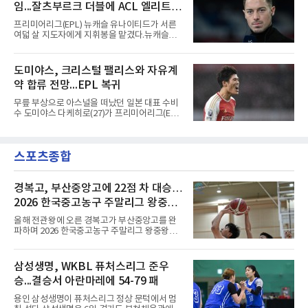
임...잘츠부르크 더블에 ACL 엘리트 2
다면 공식전 5경기 연속 득점이었다. 다만 메이
저리그사커(MLS)에서 이어온 4경기 연속골 기
연패 경력
프리미어리그(EPL) 뉴캐슬 유나이티드가 서른
록은 유지된다.경기는 팽팽했다. 전반 38분 다비
여덟 살 지도자에게 지휘봉을 맡겼다.뉴캐슬은
드 마르티네스의 땅볼 크로스를 드니 부앙가가
6일(현지시간) 마티아스 야이슬레(독일) 감독 선
오른발로 마무리해 LAFC가 앞섰으나, 4분 뒤 로
임을 발표했다. 그는 스페인 라망가에서 진행 중
베르토 알바라도가 골 지역 정면에서 왼발 슈팅
인 프리시즌 캠프에 곧바로 합류했다. 구단은 유
도미야스, 크리스털 팰리스와 자유계
으로 골대 오른쪽 하단을 찔러 균형을 맞췄다.승
럽 축구계에서 가장 촉망받는 젊은 감독을 데려
부는 승부차기로 갈렸다. LAFC는
약 합류 전망...EPL 복귀
왔다고 밝혔다.이력은 이른 나이에 쌓였다. 서른
셋이던 2021년 오스트리아 레드불 잘츠부르크
무릎 부상으로 아스널을 떠났던 일본 대표 수비
사령탑에 올라 첫 시즌 리그와 컵대회를 동시에
수 도미야스 다케히로(27)가 프리미어리그(EPL)
제패했고, 구단 역사상 처음으로 팀을 유럽축구
로 돌아온다.영국 BBC는 6일(한국시간) 도미야
연맹(UEFA) 챔피언스리그 토너먼트에 올린 뒤
스가 입단 테스트를 마치고 크리스털 팰리스에
리그 2연패도 달성했다.아시아에서도 성과를 냈
자유계약(FA)으로 합류할 전망이라고 보도했다.
다. 2023년 사우디아라비아 알아흘리로 옮겨
스포츠종합
큰 틀의 계약 조건은 이미 합의됐고 구단은 개막
2024-2025시즌과 2025-2026시즌
을 앞두고 영입 절차를 서두르고 있다.그의 최근
여정은 순탄치 않았다. 고질적인 무릎 부상 끝에
지난 시즌 아스널과 상호 합의로 계약을 해지했
경복고, 부산중앙고에 22점 차 대승…
고, 네덜란드 아약스에서 시즌 막판 8경기를 소
2026 한국중고농구 주말리그 왕중왕
화했다. 이후 일본 대표로 월드컵에 나서 선발 2
전 첫 승 신고
경기를 포함해 3경기를 뛰며 감각을 끌어올렸
올해 전관왕에 오른 경복고가 부산중앙고를 완
다.구단의 판단은 신중했다. 크리스털 팰리스는
파하며 2026 한국중고농구 주말리그 왕중왕전
기량을 확신하면서도 부상
첫 경기를 승리로 장식했다.경복고는 6일 전남
해남 우슬체육관에서 열린 대회 남고부 예선리
그 H조 1차전에서 부산중앙고를 98-76으로 제
삼성생명, WKBL 퓨처스리그 준우
압했다. 박지오가 26점, 김호원이 22점, 정우진
승...결승서 아란마레에 54-79 패
이 19점을 올리는 등 삼각편대의 고른 활약이 승
리를 이끌었다.경복고는 경기 초반부터 박지오
용인 삼성생명이 퓨처스리그 정상 문턱에서 멈
와 김호원의 내·외곽포가 고르게 터지며 주도권