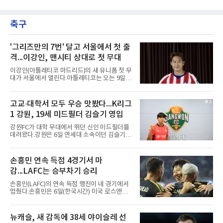
2026 신한 SOL KBO리그 7월 월간 캡스플레이
이다.본인의 의지는 확고하다. 저지는 올 시즌 안
수상자로 NC 다이노스 내야수 김한별을 선정했
에 돌아오겠다며, 애초부터 최대한 빨리 복귀하
다고 밝혔다. 6월에 이어 두 달 연속 수상으로,
는 것이 계획이었고 올해를 접겠다고 생각한 적
축구
이 상 제정 이래 첫 사례다.ADT캡스가 KBO와
은 없다고 말했다.이탈은
함께 시상하는 이 상은 공식 기록위원이 승리 확
률 기여도와 수비 지수를 종합 평가해 해당 기간
최고점을 받은 수비 장면에 준다.수상 장면은 지
'그리즈만의 7번' 달고 서울에서 첫 출
난달 23일 서울 잠실구장에서 나왔다. NC가 7-5
격...이강인, 맨시티 상대로 첫 무대
로 앞선 8회말 1사 만루에서 김한별은 LG 트윈
스 오지환의 강한 타구에 몸을 날려 막아낸 뒤 유
이강인(아틀레티코 마드리드)의 새 유니폼 첫 무
격수 김주원에게 연결했다. 김주원이 1루수 블
대가 서울에서 열린다.아틀레티코는 오는 9일
레인에게 던지며 4-6-3 병살타가 완
오후 8시 서울월드컵경기장에서 맨체스터 시티
와 2026 쿠팡플레이 시리즈 친선 경기를 치른다.
구단 소집 명단에 이강인이 포함되면서 변수가
고교·대학서 모두 우승 맛봤다...K리그
없는 한 그의 첫 출격은 서울이 된다.등번호부터
1 강원, 19세 미드필더 김슬기 영입
무게가 실렸다. 이강인은 첫 경기부터 7번을 단
다. 2010년대 팀의 전성기를 이끈 앙투안 그리즈
강원FC가 대학 무대에서 뛰던 신인 미드필더를
만이 달았던 번호다.합류 과정은 순탄치 않았다.
데려왔다.강원은 6일 연세대 소속이던 김슬기
스페인으로 건너가려던 그는 병역 특례 행정 절
(19)를 영입했다고 밝혔다. 186㎝, 79㎏의 신체
차 문제로 출국이 미뤄졌고, 국내에서 홀로 훈련
조건을 갖췄다.이력은 우승으로 채워져 있다. 수
해 왔다. 6일 입국하는 동료들과 처음 대면한 뒤
원고 시절 주축으로 활약하며 지난해 전국고등
손흥민 연속 득점 4경기서 마
짧게 호흡을 맞춰 경기에 나선다.역할도 관심사
리그와 추계전국고등대회 우승에 기여했고, 올
다. 유려한 탈압박과
감...LAFC는 승부차기 승리
해 연세대 진학 후에는 춘계한산대첩기대학대회
정상에 올랐다. 2024년에는 17세 이하(U-17) 대
손흥민(LAFC)의 연속 득점 행진이 네 경기에서
표팀 훈련에도 소집됐다.김슬기는 입단하게 돼
멈췄다.손흥민은 6일(한국시간) 미국 로스앤젤
기쁘고 영광이라며 프로 무대에서도 성장해 팀
레스 BMO 스타디움에서 열린 2026시즌 리그스
에 꼭 필요한 선수가 되겠다고 각오를 밝혔다.
컵 리그 페이즈 1차전 치바스 과달라하라(멕시
코)전에 선발 출전했으나 공격포인트 없이 후반
뉴캐슬, 새 감독에 38세 야이슬레 선
41분 타일러 보이드와 교체됐다. 이날 골을 넣었