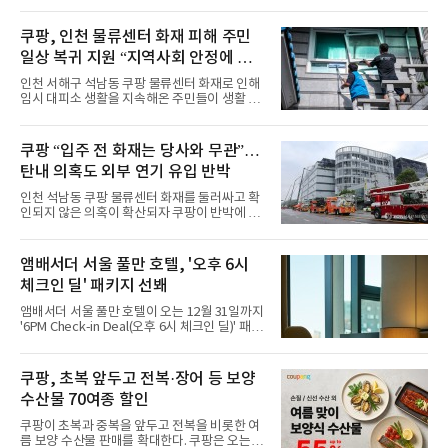
“호텔 공식 마스코트 앰버드(Ambird)의 새로운
이야기를 담은 인형 극장 콘셉트의 공간 ‘앰버드
시어터(Ambird Theater)’를 새롭게 선보인
쿠팡, 인천 물류센터 화재 피해 주민
다”고 밝혔다.앰배서더 서울 풀만 호텔은 로비
일상 복귀 지원 “지역사회 안정에 총
한편에 마련된 앰버드 존을 통해 앰버드의 세계
관을 소개해왔다. 앰버드 존은 앰버드가 우주여
력”
인천 서해구 석남동 쿠팡 물류센터 화재로 인해
행 중 수집한 다양한 굿즈를 전시한 '앰버드 플래
임시 대피소 생활을 지속해온 주민들이 생활 터
닛(Ambird Planet)과 계절별 플라워 연출로 사
전으로 돌아갈 수 있는 계기가 마련됐다. 쿠팡풀
랑받아온 ‘앰버드 가든(Ambird Garden)’으로
필먼트서비스(CFS)가 지난 28일부터 화재 피해
구성되어 있다.새 단장한 앰버드 시어터는 오페
주민을 대상으로 전문 출장 청소서비스 지원에
쿠팡 “입주 전 화재는 당사와 무관”…
라 극장을 모티브로 한 데코레이션으로 구성됐
나섬으로써 본격적인 지역사회 복구 작업이 시
다. 무대 공간 및 티켓 박스
탄내 의혹도 외부 연기 유입 반박
작된 것이다.대피소 주민 중심 청소 접수, 첫날
부터 2가구 지원 완료CFS는 신현초등학교, 신
인천 석남동 쿠팡 물류센터 화재를 둘러싸고 확
현북초등학교, 신현여자중학교 등 인천 서해구
인되지 않은 의혹이 확산되자 쿠팡이 반박에 나
관내 임시 대피소 3곳에서 체류해온 화재 피해
섰다. 화재 전 센터 내부에서 탄내가 났다는 주장
주민들을 대상으로 출장 청소업체 요청 접수를
에 대해서는 외부 화재 연기 유입이라고 설명했
시작했다. 현장에서 극심한 피해를 입은 지역 주
고, 2023년 같은 물류센터에서 발생한 화재에
앰배서더 서울 풀만 호텔, '오후 6시
민들의 호응 속에 CFS는 즉시 행동에 나섰다. 지
대해서도 쿠팡 입주 전 공사 과정에서 벌어진 일
난 28일 오후 전문 청소업체와
체크인 딜' 패키지 선봬
이라며 선을 그었다.쿠팡은 21일 인천 물류센터
내부에서 불이 타는 냄새가 났다는 의혹과 관련
앰배서더 서울 풀만 호텔이 오는 12월 31일까지
해 “사실무근”이라는 입장을 밝혔다.회사 측은
'6PM Check-in Deal(오후 6시 체크인 딜)' 패키
“인근에서 지난 15일 다른 회사에서 발생한 대
지를 선보인다.이번 패키지는 오후 6시 체크인
형 화재 연기가 인입돼 즉시 방재팀이 조사한 결
으로 여유로운 저녁 시간부터 호텔 스테이를 시
과 일산화탄소가 미검출됐고, 내부 문제가 아닌
작할 수 있도록 준비됐다.앰배서더 서울 풀만 호
쿠팡, 초복 앞두고 전복·장어 등 보양
것으로 확인됐다”고 설명했다.이어 “정확한 화
텔 측은 “퇴근 후 또는 주말 도심 속에서 짧지만
재 원인은 추후 조사될
수산물 70여종 할인
온전한 휴식을 원하는 고객들에게 특별한 경험
을 제공한다”고 밝혔다.패키지는 디럭스와 이그
쿠팡이 초복과 중복을 앞두고 전복을 비롯한 여
제큐티브 두 가지 타입으로 구성된다. 디럭스 패
름 보양 수산물 판매를 확대한다. 쿠팡은 오는
키지는 객실 1박(룸 온리)으로 심플한 호캉스를