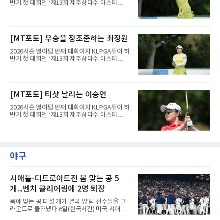
반기 첫 대회인 ‘제13회 제주삼다수 마스터
스’(총상금 10억 원, 우승상금 1억 8천만 원)가
제주도 서귀포시에 위치한 테디밸리 골프앤리조
트(파72/6,767야드)에서 열리고 있다.6일 현재
1라운드 경기가 펼쳐지고 있다.최정원이 16번
[MT포토] 우승을 정조준하는 최정원
홀에서 경기하고 있다.
2026시즌 열여덟 번째 대회이자 KLPGA투어 하
반기 첫 대회인 ‘제13회 제주삼다수 마스터
스’(총상금 10억 원, 우승상금 1억 8천만 원)가
제주도 서귀포시에 위치한 테디밸리 골프앤리조
트(파72/6,767야드)에서 열리고 있다.6일 현재
1라운드 경기가 펼쳐지고 있다.최정원이 16번
[MT포토] 티샷 날리는 이승연
홀에서 경기하고 있다.
2026시즌 열여덟 번째 대회이자 KLPGA투어 하
반기 첫 대회인 ‘제13회 제주삼다수 마스터
스’(총상금 10억 원, 우승상금 1억 8천만 원)가
제주도 서귀포시에 위치한 테디밸리 골프앤리조
트(파72/6,767야드)에서 열리고 있다.6일 현재
1라운드 경기가 펼쳐지고 있다.이승연이 16번
홀에서 경기하고 있다.
야구
시애틀-디트로이트전 몸 맞는 공 5
개...벤치 클리어링에 2명 퇴장
몸에 맞는 공 다섯 개가 결국 양 팀 선수들을 그
라운드로 불러냈다.6일(한국시간) 미국 시애틀
T모바일 파크에서 열린 시애틀 매리너스와 디트