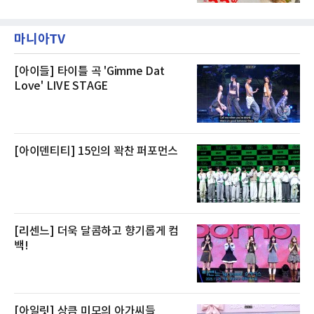
20일까지 전복, 문어, 낙지, 장어 등 70여종의 수
즐길 수 있으며, 이그제큐티브 패키지는 객실 1
산물을 할인 판매한다고 8일 밝혔다.이번 행사
박과 함께 클럽 앰배서더 라운지 2인 이용, 웰니
에는 국내산 활전복과 문어, 낙지, 장어, 생물새
스 센터 사우나 2인 이용 혜택이 포함된다.특히
마니아TV
우 등이 포함됐다. 쿠팡은 올해 큰 크기의 전복
클럽 앰배서더 라운지
생산량이 늘어난 점을 반영해 주요 산지 상품을
로켓프레시 새벽배송으로 선보인다고 설명했다.
전복은 산지에서 채취한 뒤 전국으로 직송되는
[아이들] 타이틀 곡 'Gimme Dat
방식으로 운영된다. 신선도가 중요한 상품인 만
Love' LIVE STAGE
큼 이르면 다음 날 오전 배송이 가능하도록 물류
망을 활용하고 있다.쿠팡의 전복 매입량도 늘고
있다. 쿠팡에 따르면 전복 매입량은 2020년 30
톤 미만에서 2022년 140톤
[아이덴티티] 15인의 꽉찬 퍼포먼스
[리센느] 더욱 달콤하고 향기롭게 컴
백!
[아일릿] 상큼 미모의 아가씨들