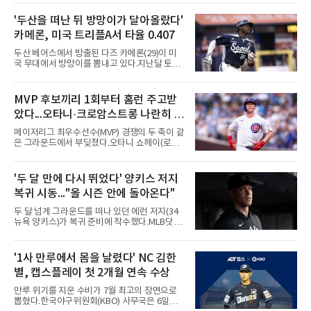
로이트 타이거스의 경기에서 벤치 클리어링이
벌어졌다. 난투극으로 번지지는 않았으나 좌완
'두산을 떠난 뒤 방망이가 달아올랐다'
게이브 스파이어와 댄 윌슨 시애틀 감독이 퇴장
카메론, 미국 트리플A서 타율 0.407
당했다.발단은 선발이었다. 시애틀 브라이언 우
가 디트로이트 타자를 세 차례 맞혔다. 다만 팔꿈
두산 베어스에서 방출된 다즈 카메론(29)이 미
치 보호대에 맞거나 변화구에 발이 스치는 수준
국 무대에서 방망이를 뽐내고 있다.지난달 토론
이어서 치명적이지는 않았다.분위기는 그다음에
토 블루제이스와 마이너리그 계약을 맺은 카메
달라졌다. 우에 이어 등판한 스파이어가 우타자
론은 루키리그 2경기를 거쳐 트리플A 버펄로 바
글라이버 토레스의 몸쪽 빠른 볼로 왼쪽 넓적다
이슨스로 승격한 뒤 연일 뜨거운 타격감을 보이
MVP 후보끼리 1회부터 홈런 주고받
리를 맞혔다. 토레스와 시애틀 포수 칼 롤리가 말
고 있다.수치가 압도적이다. 트리플A 15경기에
을 주고받자 AJ 힌치 디
았다...오타니·크로암스트롱 나란히 홈
서 타율 0.407(54타수 22안타), 2홈런, 10타점,
8도루를 기록 중이며 OPS는 1.151에 이른다.
런 맞불
메이저리그 최우수선수(MVP) 경쟁의 두 축이 같
15경기 중 14경기에서 안타를 만들었고 최근 7
은 그라운드에서 부딪쳤다.오타니 쇼헤이(로스
경기 연속 안타도 이어갔다.6일(한국시간) 노퍽
앤젤레스 다저스)와 피트 크로암스트롱(시카고
타이즈전에서도 4타수 3안타 2득점을 올렸다.
컵스)은 6일(한국시간) 미국 시카고 리글리필드
2-6으로 뒤진 9회말 1사에서 좌전 안타로 발판
에서 나란히 홈런 두 방씩을 주고받았다.첫 회부
'두 달 만에 다시 뛰었다' 양키스 저지
을 놓았고, 버펄로는 이 회에만 5점을 뽑아 7-6
터 불이 붙었다. 1회초 선두타자 오타니가 컵스
역전승을 거뒀다.한국에서의 성적도
복귀 시동..."올 시즌 안에 돌아온다"
선발 이마나가 쇼타를 상대로 우월 솔로 홈런을
뽑자, 1회말 크로암스트롱이 다저스 선발 에릭
두 달 넘게 그라운드를 떠나 있던 에런 저지(34·
라워를 상대로 중월 솔로 홈런으로 응수했다. 최
뉴욕 양키스)가 복귀 준비에 착수했다.MLB닷컴
근 50년간 리글리필드에서 1회 양 팀 선두타자
은 6일(한국시간) 저지가 전날 추가 검사를 받은
홈런이 함께 나온 것은 두 번째이며, 통계업체
뒤 야외 달리기와 상체 저항 운동으로 훈련 강도
엘리어스 스포츠뷰로에 따르면 그해 MVP 투표
를 높여도 된다는 허가를 받았다고 전했다.저지
'1사 만루에서 몸을 날렸다' NC 김한
10위 이내 선수끼리 이런 공방을 벌인 사례는 처
는 이날 뉴욕 양키스타디움에서 열린 세인트루
음이다.흐름은 크로암스트롱
별, 캡스플레이 첫 2개월 연속 수상
이스 카디널스전을 앞두고 야구 장비를 착용한
채 스트레칭과 조깅, 저항 밴드 훈련을 소화했
만루 위기를 지운 수비가 7월 최고의 장면으로
다. 아메리칸리그 최우수선수(MVP) 3회 수상자
뽑혔다.한국야구위원회(KBO) 사무국은 6일
인 그가 부상 이후 야외 달리기에 나선 것은 처음