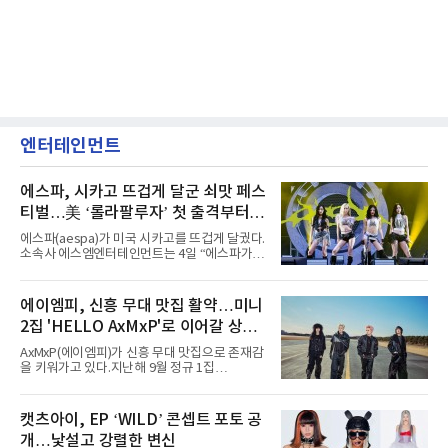
엔터테인먼트
에스파, 시카고 뜨겁게 달군 쇠맛 페스
티벌…美 ‘롤라팔루자’ 첫 출격부터
증명한 존재감
에스파(aespa)가 미국 시카고를 뜨겁게 달궜다.
소속사 에스엠엔터테인먼트는 4일 “에스파가
지난 2일(현지 시간) 미국 시카고 그랜트 파크에
서 열린 ‘롤라팔루자 시카고’(Lollapalooza
Chicago)의 알리안츠 스테이지에 올랐다”며
에이엠피, 신흥 무대 맛집 활약…미니
“총 14곡으로 구성된 세트리스트를 선사, 데뷔 7
2집 'HELLO AxMxP'로 이어갈 상승
년 차다운 노련한 무대 매너와 파워풀한 에너지
로 현장의 분위기를 압도했다”고 밝혔다.1991
세
AxMxP(에이엠피)가 신흥 무대 맛집으로 존재감
년 시작된 ‘롤라팔루자’는 8개 스테이지, 170여
을 키워가고 있다.지난해 9월 정규 1집
팀의 아티스트와 40만 명 이상의 관객이 운집하
'AxMxP'를 발매하며 가요계에 정식 출격한
는 북미 최대 규모의 페스티벌이다.올해 ‘롤라팔
AxMxP는 데뷔 전부터 버스킹과 각종 페스티벌,
루자 시카고’에는 에스파 외에도 제니, 아이들,
공연 무대에 오르며 실전 경험을 쌓아왔다.이들
캣츠아이, EP ‘WILD’ 콘셉트 포토 공
코르티스 등 K팝 스타들이 출연진 명단에 이름
은 소속사 패밀리 콘서트를 비롯해 '뷰티풀 민트
을 올렸다.이날 에스파는
개…낯설고 강렬한 변신
라이프 2025', '2025 부산국제록페스티벌' 등 대