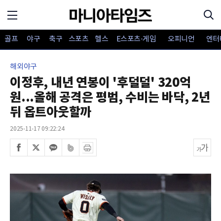
골프
야구
축구
스포츠
헬스
E스포츠·게임
오피니언
엔터
해외야구
이정후, 내년 연봉이 '후덜덜' 320억
원...올해 공격은 평범, 수비는 바닥, 2년
뒤 옵트아웃할까
2025-11-17 09:22:24