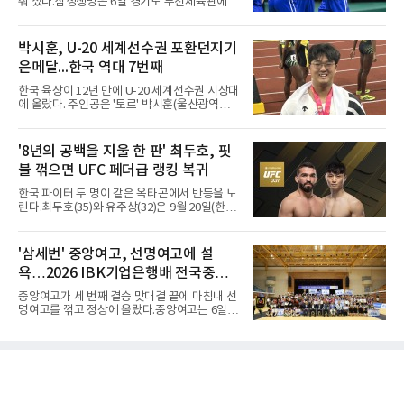
춰 섰다.삼성생명은 6일 경기도 부천체육관에서
을 잡았다. 전반을 40-34로 앞선 경복고는 후반
열린 2026 티켓링크 WKBL 퓨처스리그 결승에
들어 높은 야투 성공률을 앞세워 점수 차를 더욱
서 일본여자프로농구 2부 리그 아란마레에 54-
벌렸고, 결국 22점 차 완승으로 경기를 마무리했
79로 졌다. 이다연이 14점을 넣었으나 20점 9리
박시훈, U-20 세계선수권 포환던지기
다.B조에서는 용산고가 안양고를 98-71로 꺾고
바운드를 기록한 바이 쿰바 디야산을 앞세운 상
대회 2연승을 달렸다.한편 남중
은메달...한국 역대 7번째
대를 넘지 못했다.이번 대회에 처음 출전한 아란
마레는 조별리그부터 결승까지 6전 전승을 거뒀
한국 육상이 12년 만에 U-20 세계선수권 시상대
고, 디야산이 최우수선수(MVP)로 뽑혔다.
에 올랐다. 주인공은 '토르' 박시훈(울산광역시)
이다.박시훈은 6일(한국시간) 미국 오리건주 유
진 헤이워드 필드에서 열린 세계육상연맹(WA)
20세 이하 세계선수권 남자 포환던지기 결선에
'8년의 공백을 지울 한 판' 최두호, 핏
서 20.31ｍ를 던져 2위에 올랐다. 우승자 알레산
불 꺾으면 UFC 페더급 랭킹 복귀
드로 보르헤스(브라질)와는 4㎝ 차이였다.기록
의 의미는 크다. 1986년 시작된 이 대회에서 한
한국 파이터 두 명이 같은 옥타곤에서 반등을 노
국이 따낸 메달은 은 1개와 동 5개뿐이다. 1992
린다.최두호(35)와 유주상(32)은 9월 20일(한국
년 이진일(800ｍ)의 은메달 이후 박재홍, 박재
시간) 미국 로스앤젤레스 크립토닷컴 아레나에
명, 정상진, 김현섭, 우상혁이 동메달을 보탰다.
서 열리는 'UFC 331: 반 vs 판토자 2'에 출전해
박시훈은 2014년 우상혁 이후 12년 만이자 역대
각각 파트리시우 핏불(39·브라질), 마이클 애즈
'삼세번' 중앙여고, 선명여고에 설
7번째 메달리스트가 됐다.승부는 막판에 갈렸
웰 주니어(25·미국)와 맞선다.최두호의 목표는 8
다. 3차 시기에서 20.31ｍ로 선
욕…2026 IBK기업은행배 전국중고
년 만의 페더급 랭킹 재진입이다. 데뷔 후 3연속
KO승으로 11위까지 올랐던 그는 2018년 7월 순
배구대회 우승
중앙여고가 세 번째 결승 맞대결 끝에 마침내 선
위에서 빠졌고, 병역을 마치고 2023년 복귀한
명여고를 꺾고 정상에 올랐다.중앙여고는 6일
뒤 1무에 이어 다시 3연속 KO승을 기록했다.상
충북 제천실내체육관에서 열린 2026 IBK기업은
대는 만만치 않다. 핏불은 현 페더급 15위이자
행배 전국중고배구대회 18세 이하 여자부 결승
벨라토르 두 체급 챔피언 출신으로 통산 37승 9
에서 선명여고를 세트스코어 3-1(13-25, 25-14,
패 중 KO 13회, 서브미션 12회, 판정 13회를 고
25-17, 25-10)로 물리치고 우승을 차지했다.첫
루 갖췄다. 통산 17승 중 1
세트를 13-25로 내주며 불안하게 출발한 중앙여
고는 이후 조직력을 되찾아 2세트부터 경기 주