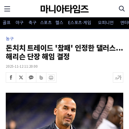
골프
야구
축구
스포츠
헬스
E스포츠·게임
오피니언
엔터
농구
돈치치 트레이드 '참패' 인정한 댈러스...
해리슨 단장 해임 결정
2025-11-12 11:20:00