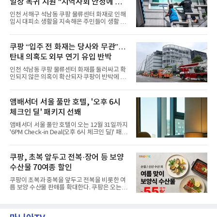
일상 복귀 지원 “지역사회 안정에 총
한편에 마련된 앰버드 존을 통해 앰버드의 세계
관을 소개해왔다. 앰버드 존은 앰버드가 우주여
력”
인천 서해구 석남동 쿠팡 물류센터 화재로 인해
행 중 수집한 다양한 굿즈를 전시한 '앰버드 플래
임시 대피소 생활을 지속해온 주민들이 생활 터
닛(Ambird Planet)과 계절별 플라워 연출로 사
전으로 돌아갈 수 있는 계기가 마련됐다. 쿠팡풀
랑받아온 ‘앰버드 가든(Ambird Garden)’으로
필먼트서비스(CFS)가 지난 28일부터 화재 피해
구성되어 있다.새 단장한 앰버드 시어터는 오페
주민을 대상으로 전문 출장 청소서비스 지원에
쿠팡 “입주 전 화재는 당사와 무관”…
라 극장을 모티브로 한 데코레이션으로 구성됐
나섬으로써 본격적인 지역사회 복구 작업이 시
다. 무대 공간 및 티켓 박스
탄내 의혹도 외부 연기 유입 반박
작된 것이다.대피소 주민 중심 청소 접수, 첫날
부터 2가구 지원 완료CFS는 신현초등학교, 신
인천 석남동 쿠팡 물류센터 화재를 둘러싸고 확
현북초등학교, 신현여자중학교 등 인천 서해구
인되지 않은 의혹이 확산되자 쿠팡이 반박에 나
관내 임시 대피소 3곳에서 체류해온 화재 피해
섰다. 화재 전 센터 내부에서 탄내가 났다는 주장
주민들을 대상으로 출장 청소업체 요청 접수를
에 대해서는 외부 화재 연기 유입이라고 설명했
시작했다. 현장에서 극심한 피해를 입은 지역 주
고, 2023년 같은 물류센터에서 발생한 화재에
앰배서더 서울 풀만 호텔, '오후 6시
민들의 호응 속에 CFS는 즉시 행동에 나섰다. 지
대해서도 쿠팡 입주 전 공사 과정에서 벌어진 일
난 28일 오후 전문 청소업체와
체크인 딜' 패키지 선봬
이라며 선을 그었다.쿠팡은 21일 인천 물류센터
내부에서 불이 타는 냄새가 났다는 의혹과 관련
앰배서더 서울 풀만 호텔이 오는 12월 31일까지
해 “사실무근”이라는 입장을 밝혔다.회사 측은
'6PM Check-in Deal(오후 6시 체크인 딜)' 패키
“인근에서 지난 15일 다른 회사에서 발생한 대
지를 선보인다.이번 패키지는 오후 6시 체크인
형 화재 연기가 인입돼 즉시 방재팀이 조사한 결
으로 여유로운 저녁 시간부터 호텔 스테이를 시
과 일산화탄소가 미검출됐고, 내부 문제가 아닌
작할 수 있도록 준비됐다.앰배서더 서울 풀만 호
쿠팡, 초복 앞두고 전복·장어 등 보양
것으로 확인됐다”고 설명했다.이어 “정확한 화
텔 측은 “퇴근 후 또는 주말 도심 속에서 짧지만
재 원인은 추후 조사될
수산물 70여종 할인
온전한 휴식을 원하는 고객들에게 특별한 경험
을 제공한다”고 밝혔다.패키지는 디럭스와 이그
쿠팡이 초복과 중복을 앞두고 전복을 비롯한 여
제큐티브 두 가지 타입으로 구성된다. 디럭스 패
름 보양 수산물 판매를 확대한다. 쿠팡은 오는
키지는 객실 1박(룸 온리)으로 심플한 호캉스를
20일까지 전복, 문어, 낙지, 장어 등 70여종의 수
즐길 수 있으며, 이그제큐티브 패키지는 객실 1
산물을 할인 판매한다고 8일 밝혔다.이번 행사
박과 함께 클럽 앰배서더 라운지 2인 이용, 웰니
에는 국내산 활전복과 문어, 낙지, 장어, 생물새
스 센터 사우나 2인 이용 혜택이 포함된다.특히
우 등이 포함됐다. 쿠팡은 올해 큰 크기의 전복