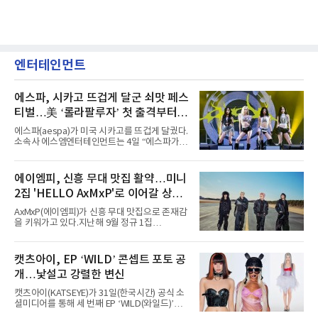
엔터테인먼트
에스파, 시카고 뜨겁게 달군 쇠맛 페스
티벌…美 ‘롤라팔루자’ 첫 출격부터
증명한 존재감
에스파(aespa)가 미국 시카고를 뜨겁게 달궜다.
소속사 에스엠엔터테인먼트는 4일 “에스파가
지난 2일(현지 시간) 미국 시카고 그랜트 파크에
서 열린 ‘롤라팔루자 시카고’(Lollapalooza
Chicago)의 알리안츠 스테이지에 올랐다”며
에이엠피, 신흥 무대 맛집 활약…미니
“총 14곡으로 구성된 세트리스트를 선사, 데뷔 7
2집 'HELLO AxMxP'로 이어갈 상승
년 차다운 노련한 무대 매너와 파워풀한 에너지
로 현장의 분위기를 압도했다”고 밝혔다.1991
세
AxMxP(에이엠피)가 신흥 무대 맛집으로 존재감
년 시작된 ‘롤라팔루자’는 8개 스테이지, 170여
을 키워가고 있다.지난해 9월 정규 1집
팀의 아티스트와 40만 명 이상의 관객이 운집하
'AxMxP'를 발매하며 가요계에 정식 출격한
는 북미 최대 규모의 페스티벌이다.올해 ‘롤라팔
AxMxP는 데뷔 전부터 버스킹과 각종 페스티벌,
루자 시카고’에는 에스파 외에도 제니, 아이들,
공연 무대에 오르며 실전 경험을 쌓아왔다.이들
캣츠아이, EP ‘WILD’ 콘셉트 포토 공
코르티스 등 K팝 스타들이 출연진 명단에 이름
은 소속사 패밀리 콘서트를 비롯해 '뷰티풀 민트
을 올렸다.이날 에스파는
개…낯설고 강렬한 변신
라이프 2025', '2025 부산국제록페스티벌' 등 대
형 무대에 잇달아 출연해 당찬 에너지와 풋풋한
캣츠아이(KATSEYE)가 31일(한국시간) 공식 소
매력으로 음악팬들의 눈도장을 찍었다.이후
셜미디어를 통해 세 번째 EP ‘WILD(와일드)’의
AxMxP는 '카운트다운 판타지 2025-2026',
콘셉트 포토와 트랙리스트를 공개했다.‘Wild