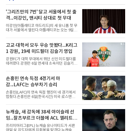
함께 시상하는 이 상은 공식 기록위원이 승리 확
률 기여도와 수비 지수를 종합 평가해 해당 기간
최고점을 받은 수비 장면에 준다.수상 장면은 지
'그리즈만의 7번' 달고 서울에서 첫 출
난달 23일 서울 잠실구장에서 나왔다. NC가 7-5
격...이강인, 맨시티 상대로 첫 무대
로 앞선 8회말 1사 만루에서 김한별은 LG 트윈
스 오지환의 강한 타구에 몸을 날려 막아낸 뒤 유
이강인(아틀레티코 마드리드)의 새 유니폼 첫 무
격수 김주원에게 연결했다. 김주원이 1루수 블
대가 서울에서 열린다.아틀레티코는 오는 9일
레인에게 던지며 4-6-3 병살타가 완
오후 8시 서울월드컵경기장에서 맨체스터 시티
와 2026 쿠팡플레이 시리즈 친선 경기를 치른다.
구단 소집 명단에 이강인이 포함되면서 변수가
고교·대학서 모두 우승 맛봤다...K리그
없는 한 그의 첫 출격은 서울이 된다.등번호부터
1 강원, 19세 미드필더 김슬기 영입
무게가 실렸다. 이강인은 첫 경기부터 7번을 단
다. 2010년대 팀의 전성기를 이끈 앙투안 그리즈
강원FC가 대학 무대에서 뛰던 신인 미드필더를
만이 달았던 번호다.합류 과정은 순탄치 않았다.
데려왔다.강원은 6일 연세대 소속이던 김슬기
스페인으로 건너가려던 그는 병역 특례 행정 절
(19)를 영입했다고 밝혔다. 186㎝, 79㎏의 신체
차 문제로 출국이 미뤄졌고, 국내에서 홀로 훈련
조건을 갖췄다.이력은 우승으로 채워져 있다. 수
해 왔다. 6일 입국하는 동료들과 처음 대면한 뒤
원고 시절 주축으로 활약하며 지난해 전국고등
손흥민 연속 득점 4경기서 마
짧게 호흡을 맞춰 경기에 나선다.역할도 관심사
리그와 추계전국고등대회 우승에 기여했고, 올
다. 유려한 탈압박과
감...LAFC는 승부차기 승리
해 연세대 진학 후에는 춘계한산대첩기대학대회
정상에 올랐다. 2024년에는 17세 이하(U-17) 대
손흥민(LAFC)의 연속 득점 행진이 네 경기에서
표팀 훈련에도 소집됐다.김슬기는 입단하게 돼
멈췄다.손흥민은 6일(한국시간) 미국 로스앤젤
기쁘고 영광이라며 프로 무대에서도 성장해 팀
레스 BMO 스타디움에서 열린 2026시즌 리그스
에 꼭 필요한 선수가 되겠다고 각오를 밝혔다.
컵 리그 페이즈 1차전 치바스 과달라하라(멕시
코)전에 선발 출전했으나 공격포인트 없이 후반
뉴캐슬, 새 감독에 38세 야이슬레 선
41분 타일러 보이드와 교체됐다. 이날 골을 넣었
임...잘츠부르크 더블에 ACL 엘리트 2
다면 공식전 5경기 연속 득점이었다. 다만 메이
저리그사커(MLS)에서 이어온 4경기 연속골 기
연패 경력
프리미어리그(EPL) 뉴캐슬 유나이티드가 서른
록은 유지된다.경기는 팽팽했다. 전반 38분 다비
여덟 살 지도자에게 지휘봉을 맡겼다.뉴캐슬은