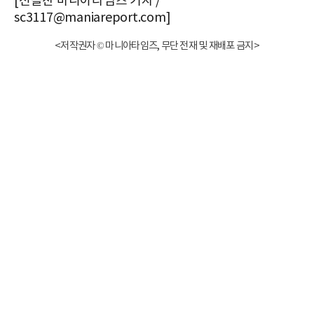
[전슬찬 마니아타임즈 기자 /
sc3117@maniareport.com]
<저작권자 © 마니아타임즈, 무단 전재 및 재배포 금지>