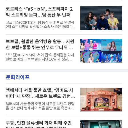
'PEAKBOX 2025 vol.2 : 사랑·청춘·행복', '2025
heart(와일드 하트)’라는 제목이 붙은 콘셉트 포
Someday Christmas - 부산' 등 무대를 통해 안
토에는 멤버들의 본능적이고 야성적인 면모가
코르티스 ‘FaSHioN’, 스포티파이 2
정적인 실력을 입증했고, 올해 '2026 어썸뮤직
강렬하게 담겼다. 짙은 아이섀도와 푸른빛·금빛·
페스티벌', '뷰티풀 민트 라이프 2026', '2026
억 스트리밍 돌파…팀 통산 두 번째
붉은빛의 컬러 렌즈가 비현실적인 분위기를 자
아내고, 여러 원색이 불규칙하게 뒤섞인 멀티컬
코르티스(CORTIS)가 팀 통산 두 번째로 단일곡
러 헤어와 과감한 블루·블랙 립 메이크업이 낯설
2억 스트리밍을 달성했다.소속사 측은 29일 “코
고도 매혹적인 비주얼을 완성했다.스타일링 역
르티스의 데뷔 앨범 수록곡 ‘FaSHioN’이 글로
시 파격적이다. 스터드와 망사, 코르셋, 풍성한
벌 오디오·음원 스트리밍 플랫폼 스포티파이에
레이스 등 언뜻 어울리지 않을 듯한 소재와 실루
서 27일 자로 누적 재생 수 2억 회를 돌파했
브브걸, 활발한 음악방송 활동…시원
엣을 거침없이 결합했다. 멤버들은 각기 다른 개
다”고 밝혔다.곡이 발표된 지 약 10개월 만이다.
성을 살린 스타일링을 선
한 보컬+통통 튀는 안무로 무더위 사
팀의 첫 번째 2억 스트리밍 곡은 동일 음반에 수
록된 ‘GO!’다. 이 노래는 공개 약 9개월 만인 지
냥
브브걸(BBGIRLS)이 ‘서머 퀸’의 존재감을 다시
난달 26일 자에 2억 고지를 밟았다. 이는 최근 5
한번 보여줬다.브브걸은 지난 16일 새 싱글
년 내 데뷔한 보이그룹의 곡 중 최단기 2억 달성
'BODY WAVE'(바디 웨이브)를 발매하고 각종 음
이며 ‘FaSHioN’이 그 다음이다.코르티스는 평
악방송에 출연했다.브브걸은 컴백 이후 Mnet
소 관심이 많은 ‘패션’을 소재로 곡을 공동 창작
'엠카운트다운'을 시작으로 KBS2 '뮤직뱅크',
했다. “내 티, 5 bucks 바지는, 만원” 등 멤버들
문화라이프
MBC '쇼! 음악중심', SBS '인기가요' 등 주요 음
의 라이프 스타일
악방송 무대에 올라 화려한 퍼포먼스를 펼쳤다.
시원한 에너지와 안정적인 라이브, 통통 튀는 매
력을 앞세워 매 무대 색다른 볼거리를 선사했다.
앰배서더 서울 풀만 호텔, ‘앰버드 시
특히 화사한 파스텔 톤의 비치웨어부터 청량한
어터’ 새 단장…새로운 브랜드 경험 선
마린룩, 햇살 아래 반짝이는 물결을 연상시키는
사
스커트, 강렬한 붉은 계열의 스타일링까지 각기
앰배서더 서울 풀만 호텔이 새로운 브랜드 경험
다른 매력을 선보였다. 브브걸은 다채로운 여름
을 선사한다.앰배서더 서울 풀만 호텔 측은 4일
패션을 완벽하게 소화하며 보
“호텔 공식 마스코트 앰버드(Ambird)의 새로운
이야기를 담은 인형 극장 콘셉트의 공간 ‘앰버드
시어터(Ambird Theater)’를 새롭게 선보인
쿠팡, 인천 물류센터 화재 피해 주민
다”고 밝혔다.앰배서더 서울 풀만 호텔은 로비