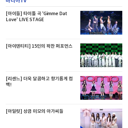
마니아TV
클럽 앰배서더 라운지
생산량이 늘어난 점을 반영해 주요 산지 상품을
로켓프레시 새벽배송으로 선보인다고 설명했다.
전복은 산지에서 채취한 뒤 전국으로 직송되는
[아이들] 타이틀 곡 'Gimme Dat
방식으로 운영된다. 신선도가 중요한 상품인 만
Love' LIVE STAGE
큼 이르면 다음 날 오전 배송이 가능하도록 물류
망을 활용하고 있다.쿠팡의 전복 매입량도 늘고
있다. 쿠팡에 따르면 전복 매입량은 2020년 30
톤 미만에서 2022년 140톤
[아이덴티티] 15인의 꽉찬 퍼포먼스
[리센느] 더욱 달콤하고 향기롭게 컴
백!
[아일릿] 상큼 미모의 아가씨들