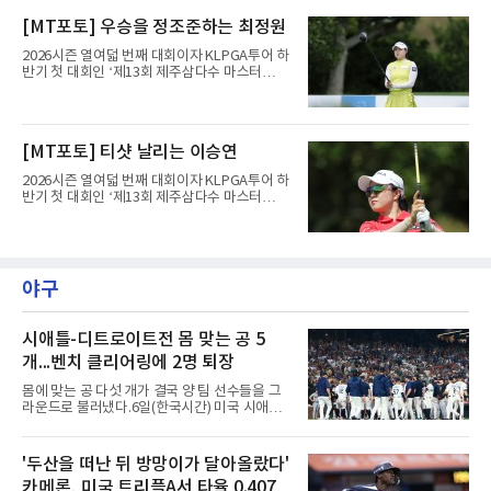
1라운드 경기가 펼쳐지고 있다.최정원이 16번
[MT포토] 우승을 정조준하는 최정원
홀에서 경기하고 있다.
2026시즌 열여덟 번째 대회이자 KLPGA투어 하
반기 첫 대회인 ‘제13회 제주삼다수 마스터
스’(총상금 10억 원, 우승상금 1억 8천만 원)가
제주도 서귀포시에 위치한 테디밸리 골프앤리조
트(파72/6,767야드)에서 열리고 있다.6일 현재
1라운드 경기가 펼쳐지고 있다.최정원이 16번
[MT포토] 티샷 날리는 이승연
홀에서 경기하고 있다.
2026시즌 열여덟 번째 대회이자 KLPGA투어 하
반기 첫 대회인 ‘제13회 제주삼다수 마스터
스’(총상금 10억 원, 우승상금 1억 8천만 원)가
제주도 서귀포시에 위치한 테디밸리 골프앤리조
트(파72/6,767야드)에서 열리고 있다.6일 현재
1라운드 경기가 펼쳐지고 있다.이승연이 16번
홀에서 경기하고 있다.
야구
시애틀-디트로이트전 몸 맞는 공 5
개...벤치 클리어링에 2명 퇴장
몸에 맞는 공 다섯 개가 결국 양 팀 선수들을 그
라운드로 불러냈다.6일(한국시간) 미국 시애틀
T모바일 파크에서 열린 시애틀 매리너스와 디트
로이트 타이거스의 경기에서 벤치 클리어링이
벌어졌다. 난투극으로 번지지는 않았으나 좌완
'두산을 떠난 뒤 방망이가 달아올랐다'
게이브 스파이어와 댄 윌슨 시애틀 감독이 퇴장
카메론, 미국 트리플A서 타율 0.407
당했다.발단은 선발이었다. 시애틀 브라이언 우