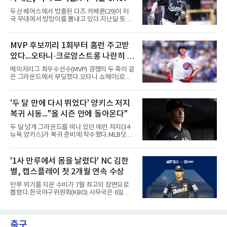
가 디트로이트 타자를 세 차례 맞혔다. 다만 팔꿈
두산 베어스에서 방출된 다즈 카메론(29)이 미
치 보호대에 맞거나 변화구에 발이 스치는 수준
국 무대에서 방망이를 뽐내고 있다.지난달 토론
이어서 치명적이지는 않았다.분위기는 그다음에
토 블루제이스와 마이너리그 계약을 맺은 카메
달라졌다. 우에 이어 등판한 스파이어가 우타자
론은 루키리그 2경기를 거쳐 트리플A 버펄로 바
글라이버 토레스의 몸쪽 빠른 볼로 왼쪽 넓적다
이슨스로 승격한 뒤 연일 뜨거운 타격감을 보이
MVP 후보끼리 1회부터 홈런 주고받
리를 맞혔다. 토레스와 시애틀 포수 칼 롤리가 말
고 있다.수치가 압도적이다. 트리플A 15경기에
을 주고받자 AJ 힌치 디
았다...오타니·크로암스트롱 나란히 홈
서 타율 0.407(54타수 22안타), 2홈런, 10타점,
8도루를 기록 중이며 OPS는 1.151에 이른다.
런 맞불
메이저리그 최우수선수(MVP) 경쟁의 두 축이 같
15경기 중 14경기에서 안타를 만들었고 최근 7
은 그라운드에서 부딪쳤다.오타니 쇼헤이(로스
경기 연속 안타도 이어갔다.6일(한국시간) 노퍽
앤젤레스 다저스)와 피트 크로암스트롱(시카고
타이즈전에서도 4타수 3안타 2득점을 올렸다.
컵스)은 6일(한국시간) 미국 시카고 리글리필드
2-6으로 뒤진 9회말 1사에서 좌전 안타로 발판
에서 나란히 홈런 두 방씩을 주고받았다.첫 회부
'두 달 만에 다시 뛰었다' 양키스 저지
을 놓았고, 버펄로는 이 회에만 5점을 뽑아 7-6
터 불이 붙었다. 1회초 선두타자 오타니가 컵스
역전승을 거뒀다.한국에서의 성적도
복귀 시동..."올 시즌 안에 돌아온다"
선발 이마나가 쇼타를 상대로 우월 솔로 홈런을
뽑자, 1회말 크로암스트롱이 다저스 선발 에릭
두 달 넘게 그라운드를 떠나 있던 에런 저지(34·
라워를 상대로 중월 솔로 홈런으로 응수했다. 최
뉴욕 양키스)가 복귀 준비에 착수했다.MLB닷컴
근 50년간 리글리필드에서 1회 양 팀 선두타자
은 6일(한국시간) 저지가 전날 추가 검사를 받은
홈런이 함께 나온 것은 두 번째이며, 통계업체
뒤 야외 달리기와 상체 저항 운동으로 훈련 강도
엘리어스 스포츠뷰로에 따르면 그해 MVP 투표
를 높여도 된다는 허가를 받았다고 전했다.저지
'1사 만루에서 몸을 날렸다' NC 김한
10위 이내 선수끼리 이런 공방을 벌인 사례는 처
는 이날 뉴욕 양키스타디움에서 열린 세인트루
음이다.흐름은 크로암스트롱
별, 캡스플레이 첫 2개월 연속 수상
이스 카디널스전을 앞두고 야구 장비를 착용한
채 스트레칭과 조깅, 저항 밴드 훈련을 소화했
만루 위기를 지운 수비가 7월 최고의 장면으로
다. 아메리칸리그 최우수선수(MVP) 3회 수상자
뽑혔다.한국야구위원회(KBO) 사무국은 6일
인 그가 부상 이후 야외 달리기에 나선 것은 처음
2026 신한 SOL KBO리그 7월 월간 캡스플레이
이다.본인의 의지는 확고하다. 저지는 올 시즌 안
수상자로 NC 다이노스 내야수 김한별을 선정했
에 돌아오겠다며, 애초부터 최대한 빨리 복귀하
다고 밝혔다. 6월에 이어 두 달 연속 수상으로,
는 것이 계획이었고 올해를 접겠다고 생각한 적
축구
이 상 제정 이래 첫 사례다.ADT캡스가 KBO와
은 없다고 말했다.이탈은