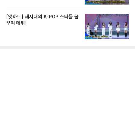
[앳하트] 새시대의 K-POP 스타를 꿈
꾸며 데뷔!