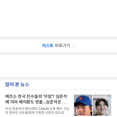
리스트
바로가기
많이 본 뉴스
메츠는 한국 선수들의 '무덤'? 심준석
에 이어 배지환도 방출...심준석은 이
미 귀국, 배지환은 미국 잔류할 듯
미국 프로야구 메이저리그(MLB) 뉴욕 메츠 구단
이 한국인 선수들에게 가혹한 시련의 장소로 전
락하고 있다. 한때 한국 야구의 미래를 이끌어갈