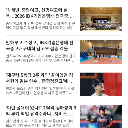
대형 유망주로 기대를 모았던 투수 심준석에 이
어, 빅리그 경력을 지닌 내외야수 배지환까지 연
'삼세번' 중앙여고, 선명여고에 설
달아 뉴욕 메츠 산하 마이너리그에서 방출 통보
욕…2026 IBK기업은행배 전국중고
를 받는 아픔을 겪었다. 두 선수의 동반 이탈은
메츠 구단이 유독 한국 선수들에게 '기회의 땅'이
배구대회 우승
중앙여고가 세 번째 결승 맞대결 끝에 마침내 선
아닌 '무덤'처럼 작용하고 있음을 방증하고 있다.
명여고를 꺾고 정상에 올랐다.중앙여고는 6일
고교 시절 시속 160km에 달하는 강속구로 큰 스
충북 제천실내체육관에서 열린 2026 IBK기업은
포트라이트를 받았던 심준석은 루키리그에서 메
행배 전국중고배구대회 18세 이하 여자부 결승
츠 구단으로부터 방출 조치됐다. 피츠버그 파이
에서 선명여고를 세트스코어 3-1(13-25, 25-14,
인하부고·수성고, IBK기업은행배 전
리츠와 마이애미 말린스를 거쳐 메츠에 둥지를
25-17, 25-10)로 물리치고 우승을 차지했다.첫
틀며 반등을 노렸으나
국중고배구대회 남고부 결승 격돌
세트를 13-25로 내주며 불안하게 출발한 중앙여
고는 이후 조직력을 되찾아 2세트부터 경기 주
인하부고와 수성고가 2026 IBK기업은행배 전국
도권을 완전히 장악했다. 강한 서브와 탄탄한 수
중고배구대회 18세 이하 남자부 결승에 나란히
비를 앞세워 내리 세 세트를 따내며 짜릿한 역전
진출하며 우승을 놓고 맞대결을 펼치게 됐다.인
승을 완성했다.이번 우승은 더욱 의미가 컸다. 중
하부고는 5일 충북 제천실내체육관에서 열린 대
앙여고는 올해 3월 춘계연맹전과 5월 종별선수
회 남자 18세 이하부 준결승에서 남성고를 세트
'제구력 5등급 2주 과외' 꼴이었던 김
권대회 결승에서 모두 선명여고에 패해 준우승
스코어 3-1(25-17, 17-25, 25-21, 25-17)로 꺾
에 머물렀다. 그러나 세 번째
서현의 일본 연수...'종합검진표'에 불
고 결승행 티켓을 따냈다. 인하부고는 높은 공격
성공률을 앞세워 경기 주도권을 잡으며 승리를
과
한화 이글스의 영건 김서현이 일본의 전문 시설
거뒀다.수성고도 준결승에서 속초고를 상대로
에서 2주간의 단기 연수를 마치고 돌아왔으나,
안정된 조직력을 바탕으로 3-1(25-23, 25-16,
실전 마운드에서 여전히 극심한 제구 난조를 노
22-25, 25-19) 승리를 거두며 결승에 합류했다.
출하며 야구 팬들과 전문가들 사이에 씁쓸한 뒷
치열한 승부 속에서도 공수 균형을 유지한 수성
맛을 남기고 있다.출국 당시만 해도 선수의 고질
'이런 굴욕이 있나?' 284억 김하성이 6
고는 인하부고와 우승을 다툴 기회를 잡았다.여
적인 제구 문제를 해결할 특효약이 될 것처럼 포
자 18세 이하부에서는 중앙여고
억 루키 백업 유격수라니...자비스, 수
장되었던 이번 연수는, 뚜껑을 열어보니 '제구력
5등급에게 2주짜리 족집게 과외를 붙여 1등급을
비도 김하성보다 한 수 위 평가
김하성과 짐 자비스를 둘러싼 애틀랜타 브레이
기대한 꼴'이었다는 냉정한 평가를 피하기 어렵
브스의 내야 구도가 메이저리그 관계자들과 야
게 됐다.야구에서 투수의 제구력은 오랜 시간 투