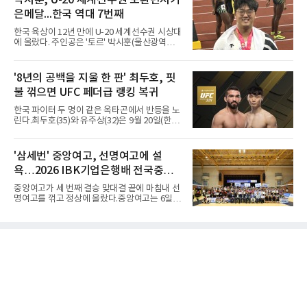
바운드를 기록한 바이 쿰바 디야산을 앞세운 상
대회 2연승을 달렸다.한편 남중
은메달...한국 역대 7번째
대를 넘지 못했다.이번 대회에 처음 출전한 아란
마레는 조별리그부터 결승까지 6전 전승을 거뒀
한국 육상이 12년 만에 U-20 세계선수권 시상대
고, 디야산이 최우수선수(MVP)로 뽑혔다.
에 올랐다. 주인공은 '토르' 박시훈(울산광역시)
이다.박시훈은 6일(한국시간) 미국 오리건주 유
진 헤이워드 필드에서 열린 세계육상연맹(WA)
20세 이하 세계선수권 남자 포환던지기 결선에
'8년의 공백을 지울 한 판' 최두호, 핏
서 20.31ｍ를 던져 2위에 올랐다. 우승자 알레산
불 꺾으면 UFC 페더급 랭킹 복귀
드로 보르헤스(브라질)와는 4㎝ 차이였다.기록
의 의미는 크다. 1986년 시작된 이 대회에서 한
한국 파이터 두 명이 같은 옥타곤에서 반등을 노
국이 따낸 메달은 은 1개와 동 5개뿐이다. 1992
린다.최두호(35)와 유주상(32)은 9월 20일(한국
년 이진일(800ｍ)의 은메달 이후 박재홍, 박재
시간) 미국 로스앤젤레스 크립토닷컴 아레나에
명, 정상진, 김현섭, 우상혁이 동메달을 보탰다.
서 열리는 'UFC 331: 반 vs 판토자 2'에 출전해
박시훈은 2014년 우상혁 이후 12년 만이자 역대
각각 파트리시우 핏불(39·브라질), 마이클 애즈
'삼세번' 중앙여고, 선명여고에 설
7번째 메달리스트가 됐다.승부는 막판에 갈렸
웰 주니어(25·미국)와 맞선다.최두호의 목표는 8
다. 3차 시기에서 20.31ｍ로 선
욕…2026 IBK기업은행배 전국중고
년 만의 페더급 랭킹 재진입이다. 데뷔 후 3연속
KO승으로 11위까지 올랐던 그는 2018년 7월 순
배구대회 우승
중앙여고가 세 번째 결승 맞대결 끝에 마침내 선
위에서 빠졌고, 병역을 마치고 2023년 복귀한
명여고를 꺾고 정상에 올랐다.중앙여고는 6일
뒤 1무에 이어 다시 3연속 KO승을 기록했다.상
충북 제천실내체육관에서 열린 2026 IBK기업은
대는 만만치 않다. 핏불은 현 페더급 15위이자
행배 전국중고배구대회 18세 이하 여자부 결승
벨라토르 두 체급 챔피언 출신으로 통산 37승 9
에서 선명여고를 세트스코어 3-1(13-25, 25-14,
패 중 KO 13회, 서브미션 12회, 판정 13회를 고
25-17, 25-10)로 물리치고 우승을 차지했다.첫
루 갖췄다. 통산 17승 중 1
세트를 13-25로 내주며 불안하게 출발한 중앙여
고는 이후 조직력을 되찾아 2세트부터 경기 주
도권을 완전히 장악했다. 강한 서브와 탄탄한 수
비를 앞세워 내리 세 세트를 따내며 짜릿한 역전
승을 완성했다.이번 우승은 더욱 의미가 컸다. 중
앙여고는 올해 3월 춘계연맹전과 5월 종별선수