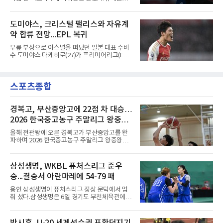
드 마르티네스의 땅볼 크로스를 드니 부앙가가
6일(현지시간) 마티아스 야이슬레(독일) 감독 선
오른발로 마무리해 LAFC가 앞섰으나, 4분 뒤 로
임을 발표했다. 그는 스페인 라망가에서 진행 중
베르토 알바라도가 골 지역 정면에서 왼발 슈팅
인 프리시즌 캠프에 곧바로 합류했다. 구단은 유
도미야스, 크리스털 팰리스와 자유계
으로 골대 오른쪽 하단을 찔러 균형을 맞췄다.승
럽 축구계에서 가장 촉망받는 젊은 감독을 데려
부는 승부차기로 갈렸다. LAFC는
약 합류 전망...EPL 복귀
왔다고 밝혔다.이력은 이른 나이에 쌓였다. 서른
셋이던 2021년 오스트리아 레드불 잘츠부르크
무릎 부상으로 아스널을 떠났던 일본 대표 수비
사령탑에 올라 첫 시즌 리그와 컵대회를 동시에
수 도미야스 다케히로(27)가 프리미어리그(EPL)
제패했고, 구단 역사상 처음으로 팀을 유럽축구
로 돌아온다.영국 BBC는 6일(한국시간) 도미야
연맹(UEFA) 챔피언스리그 토너먼트에 올린 뒤
스가 입단 테스트를 마치고 크리스털 팰리스에
리그 2연패도 달성했다.아시아에서도 성과를 냈
자유계약(FA)으로 합류할 전망이라고 보도했다.
다. 2023년 사우디아라비아 알아흘리로 옮겨
스포츠종합
큰 틀의 계약 조건은 이미 합의됐고 구단은 개막
2024-2025시즌과 2025-2026시즌
을 앞두고 영입 절차를 서두르고 있다.그의 최근
여정은 순탄치 않았다. 고질적인 무릎 부상 끝에
지난 시즌 아스널과 상호 합의로 계약을 해지했
경복고, 부산중앙고에 22점 차 대승…
고, 네덜란드 아약스에서 시즌 막판 8경기를 소
2026 한국중고농구 주말리그 왕중왕
화했다. 이후 일본 대표로 월드컵에 나서 선발 2
전 첫 승 신고
경기를 포함해 3경기를 뛰며 감각을 끌어올렸
올해 전관왕에 오른 경복고가 부산중앙고를 완
다.구단의 판단은 신중했다. 크리스털 팰리스는
파하며 2026 한국중고농구 주말리그 왕중왕전
기량을 확신하면서도 부상
첫 경기를 승리로 장식했다.경복고는 6일 전남
해남 우슬체육관에서 열린 대회 남고부 예선리
그 H조 1차전에서 부산중앙고를 98-76으로 제
삼성생명, WKBL 퓨처스리그 준우
압했다. 박지오가 26점, 김호원이 22점, 정우진
승...결승서 아란마레에 54-79 패
이 19점을 올리는 등 삼각편대의 고른 활약이 승
리를 이끌었다.경복고는 경기 초반부터 박지오
용인 삼성생명이 퓨처스리그 정상 문턱에서 멈
와 김호원의 내·외곽포가 고르게 터지며 주도권
춰 섰다.삼성생명은 6일 경기도 부천체육관에서
을 잡았다. 전반을 40-34로 앞선 경복고는 후반
열린 2026 티켓링크 WKBL 퓨처스리그 결승에
들어 높은 야투 성공률을 앞세워 점수 차를 더욱
서 일본여자프로농구 2부 리그 아란마레에 54-
벌렸고, 결국 22점 차 완승으로 경기를 마무리했
79로 졌다. 이다연이 14점을 넣었으나 20점 9리
박시훈, U-20 세계선수권 포환던지기
다.B조에서는 용산고가 안양고를 98-71로 꺾고