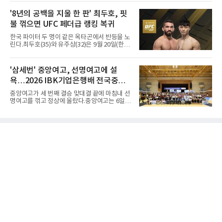
진 헤이워드 필드에서 열린 세계육상연맹(WA)
20세 이하 세계선수권 남자 포환던지기 결선에
'8년의 공백을 지울 한 판' 최두호, 핏
서 20.31ｍ를 던져 2위에 올랐다. 우승자 알레산
불 꺾으면 UFC 페더급 랭킹 복귀
드로 보르헤스(브라질)와는 4㎝ 차이였다.기록
의 의미는 크다. 1986년 시작된 이 대회에서 한
한국 파이터 두 명이 같은 옥타곤에서 반등을 노
국이 따낸 메달은 은 1개와 동 5개뿐이다. 1992
린다.최두호(35)와 유주상(32)은 9월 20일(한국
년 이진일(800ｍ)의 은메달 이후 박재홍, 박재
시간) 미국 로스앤젤레스 크립토닷컴 아레나에
명, 정상진, 김현섭, 우상혁이 동메달을 보탰다.
서 열리는 'UFC 331: 반 vs 판토자 2'에 출전해
박시훈은 2014년 우상혁 이후 12년 만이자 역대
각각 파트리시우 핏불(39·브라질), 마이클 애즈
'삼세번' 중앙여고, 선명여고에 설
7번째 메달리스트가 됐다.승부는 막판에 갈렸
웰 주니어(25·미국)와 맞선다.최두호의 목표는 8
다. 3차 시기에서 20.31ｍ로 선
욕…2026 IBK기업은행배 전국중고
년 만의 페더급 랭킹 재진입이다. 데뷔 후 3연속
KO승으로 11위까지 올랐던 그는 2018년 7월 순
배구대회 우승
중앙여고가 세 번째 결승 맞대결 끝에 마침내 선
위에서 빠졌고, 병역을 마치고 2023년 복귀한
명여고를 꺾고 정상에 올랐다.중앙여고는 6일
뒤 1무에 이어 다시 3연속 KO승을 기록했다.상
충북 제천실내체육관에서 열린 2026 IBK기업은
대는 만만치 않다. 핏불은 현 페더급 15위이자
행배 전국중고배구대회 18세 이하 여자부 결승
벨라토르 두 체급 챔피언 출신으로 통산 37승 9
에서 선명여고를 세트스코어 3-1(13-25, 25-14,
패 중 KO 13회, 서브미션 12회, 판정 13회를 고
25-17, 25-10)로 물리치고 우승을 차지했다.첫
루 갖췄다. 통산 17승 중 1
세트를 13-25로 내주며 불안하게 출발한 중앙여
고는 이후 조직력을 되찾아 2세트부터 경기 주
도권을 완전히 장악했다. 강한 서브와 탄탄한 수
비를 앞세워 내리 세 세트를 따내며 짜릿한 역전
승을 완성했다.이번 우승은 더욱 의미가 컸다. 중
앙여고는 올해 3월 춘계연맹전과 5월 종별선수
권대회 결승에서 모두 선명여고에 패해 준우승
에 머물렀다. 그러나 세 번째