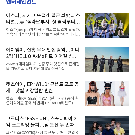
엔터테인먼트
에스파, 시카고 뜨겁게 달군 쇠맛 페스
티벌…美 ‘롤라팔루자’ 첫 출격부터
증명한 존재감
에스파(aespa)가 미국 시카고를 뜨겁게 달궜다.
소속사 에스엠엔터테인먼트는 4일 “에스파가
지난 2일(현지 시간) 미국 시카고 그랜트 파크에
서 열린 ‘롤라팔루자 시카고’(Lollapalooza
Chicago)의 알리안츠 스테이지에 올랐다”며
에이엠피, 신흥 무대 맛집 활약…미니
“총 14곡으로 구성된 세트리스트를 선사, 데뷔 7
2집 'HELLO AxMxP'로 이어갈 상승
년 차다운 노련한 무대 매너와 파워풀한 에너지
로 현장의 분위기를 압도했다”고 밝혔다.1991
세
AxMxP(에이엠피)가 신흥 무대 맛집으로 존재감
년 시작된 ‘롤라팔루자’는 8개 스테이지, 170여
을 키워가고 있다.지난해 9월 정규 1집
팀의 아티스트와 40만 명 이상의 관객이 운집하
'AxMxP'를 발매하며 가요계에 정식 출격한
는 북미 최대 규모의 페스티벌이다.올해 ‘롤라팔
AxMxP는 데뷔 전부터 버스킹과 각종 페스티벌,
루자 시카고’에는 에스파 외에도 제니, 아이들,
공연 무대에 오르며 실전 경험을 쌓아왔다.이들
캣츠아이, EP ‘WILD’ 콘셉트 포토 공
코르티스 등 K팝 스타들이 출연진 명단에 이름
은 소속사 패밀리 콘서트를 비롯해 '뷰티풀 민트
을 올렸다.이날 에스파는
개…낯설고 강렬한 변신
라이프 2025', '2025 부산국제록페스티벌' 등 대
형 무대에 잇달아 출연해 당찬 에너지와 풋풋한
캣츠아이(KATSEYE)가 31일(한국시간) 공식 소
매력으로 음악팬들의 눈도장을 찍었다.이후
셜미디어를 통해 세 번째 EP ‘WILD(와일드)’의
AxMxP는 '카운트다운 판타지 2025-2026',
콘셉트 포토와 트랙리스트를 공개했다.‘Wild
'PEAKBOX 2025 vol.2 : 사랑·청춘·행복', '2025
heart(와일드 하트)’라는 제목이 붙은 콘셉트 포
Someday Christmas - 부산' 등 무대를 통해 안
토에는 멤버들의 본능적이고 야성적인 면모가
코르티스 ‘FaSHioN’, 스포티파이 2
정적인 실력을 입증했고, 올해 '2026 어썸뮤직
강렬하게 담겼다. 짙은 아이섀도와 푸른빛·금빛·
페스티벌', '뷰티풀 민트 라이프 2026', '2026
억 스트리밍 돌파…팀 통산 두 번째
붉은빛의 컬러 렌즈가 비현실적인 분위기를 자
아내고, 여러 원색이 불규칙하게 뒤섞인 멀티컬
코르티스(CORTIS)가 팀 통산 두 번째로 단일곡
러 헤어와 과감한 블루·블랙 립 메이크업이 낯설