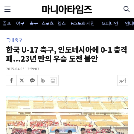
골프
야구
축구
스포츠
헬스
E스포츠·게임
오피니언
엔터
국내축구
한국 U-17 축구, 인도네시아에 0-1 충격
패...23년 만의 우승 도전 불안
2025-04-05 13:59:03