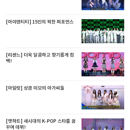
망을 활용하고 있다.쿠팡의 전복 매입량도 늘고
있다. 쿠팡에 따르면 전복 매입량은 2020년 30
톤 미만에서 2022년 140톤
[아이덴티티] 15인의 꽉찬 퍼포먼스
[리센느] 더욱 달콤하고 향기롭게 컴
백!
[아일릿] 상큼 미모의 아가씨들
[앳하트] 새시대의 K-POP 스타를 꿈
꾸며 데뷔!