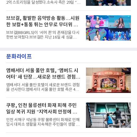
2억 스트리밍을 달성했다.소속사 측은 29일 “코
고도 매혹적인 비주얼을 완성했다.스타일링 역
르티스의 데뷔 앨범 수록곡 ‘FaSHioN’이 글로
시 파격적이다. 스터드와 망사, 코르셋, 풍성한
벌 오디오·음원 스트리밍 플랫폼 스포티파이에
레이스 등 언뜻 어울리지 않을 듯한 소재와 실루
서 27일 자로 누적 재생 수 2억 회를 돌파했
브브걸, 활발한 음악방송 활동…시원
엣을 거침없이 결합했다. 멤버들은 각기 다른 개
다”고 밝혔다.곡이 발표된 지 약 10개월 만이다.
성을 살린 스타일링을 선
한 보컬+통통 튀는 안무로 무더위 사
팀의 첫 번째 2억 스트리밍 곡은 동일 음반에 수
록된 ‘GO!’다. 이 노래는 공개 약 9개월 만인 지
냥
브브걸(BBGIRLS)이 ‘서머 퀸’의 존재감을 다시
난달 26일 자에 2억 고지를 밟았다. 이는 최근 5
한번 보여줬다.브브걸은 지난 16일 새 싱글
년 내 데뷔한 보이그룹의 곡 중 최단기 2억 달성
'BODY WAVE'(바디 웨이브)를 발매하고 각종 음
이며 ‘FaSHioN’이 그 다음이다.코르티스는 평
악방송에 출연했다.브브걸은 컴백 이후 Mnet
소 관심이 많은 ‘패션’을 소재로 곡을 공동 창작
'엠카운트다운'을 시작으로 KBS2 '뮤직뱅크',
했다. “내 티, 5 bucks 바지는, 만원” 등 멤버들
문화라이프
MBC '쇼! 음악중심', SBS '인기가요' 등 주요 음
의 라이프 스타일
악방송 무대에 올라 화려한 퍼포먼스를 펼쳤다.
시원한 에너지와 안정적인 라이브, 통통 튀는 매
력을 앞세워 매 무대 색다른 볼거리를 선사했다.
앰배서더 서울 풀만 호텔, ‘앰버드 시
특히 화사한 파스텔 톤의 비치웨어부터 청량한
어터’ 새 단장…새로운 브랜드 경험 선
마린룩, 햇살 아래 반짝이는 물결을 연상시키는
사
스커트, 강렬한 붉은 계열의 스타일링까지 각기
앰배서더 서울 풀만 호텔이 새로운 브랜드 경험
다른 매력을 선보였다. 브브걸은 다채로운 여름
을 선사한다.앰배서더 서울 풀만 호텔 측은 4일
패션을 완벽하게 소화하며 보
“호텔 공식 마스코트 앰버드(Ambird)의 새로운
이야기를 담은 인형 극장 콘셉트의 공간 ‘앰버드
시어터(Ambird Theater)’를 새롭게 선보인
쿠팡, 인천 물류센터 화재 피해 주민
다”고 밝혔다.앰배서더 서울 풀만 호텔은 로비
일상 복귀 지원 “지역사회 안정에 총
한편에 마련된 앰버드 존을 통해 앰버드의 세계
관을 소개해왔다. 앰버드 존은 앰버드가 우주여
력”
인천 서해구 석남동 쿠팡 물류센터 화재로 인해
행 중 수집한 다양한 굿즈를 전시한 '앰버드 플래
임시 대피소 생활을 지속해온 주민들이 생활 터
닛(Ambird Planet)과 계절별 플라워 연출로 사
전으로 돌아갈 수 있는 계기가 마련됐다. 쿠팡풀
랑받아온 ‘앰버드 가든(Ambird Garden)’으로
필먼트서비스(CFS)가 지난 28일부터 화재 피해
구성되어 있다.새 단장한 앰버드 시어터는 오페