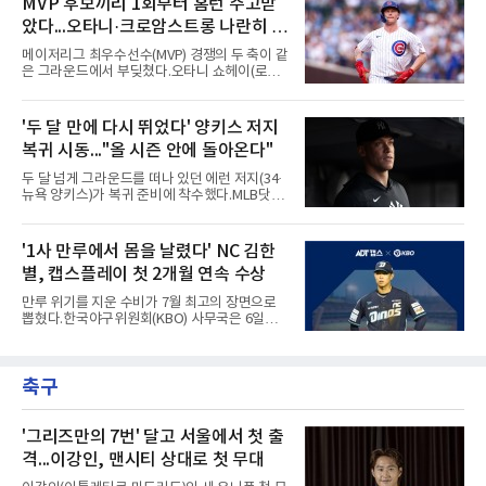
MVP 후보끼리 1회부터 홈런 주고받
리를 맞혔다. 토레스와 시애틀 포수 칼 롤리가 말
고 있다.수치가 압도적이다. 트리플A 15경기에
을 주고받자 AJ 힌치 디
았다...오타니·크로암스트롱 나란히 홈
서 타율 0.407(54타수 22안타), 2홈런, 10타점,
8도루를 기록 중이며 OPS는 1.151에 이른다.
런 맞불
메이저리그 최우수선수(MVP) 경쟁의 두 축이 같
15경기 중 14경기에서 안타를 만들었고 최근 7
은 그라운드에서 부딪쳤다.오타니 쇼헤이(로스
경기 연속 안타도 이어갔다.6일(한국시간) 노퍽
앤젤레스 다저스)와 피트 크로암스트롱(시카고
타이즈전에서도 4타수 3안타 2득점을 올렸다.
컵스)은 6일(한국시간) 미국 시카고 리글리필드
2-6으로 뒤진 9회말 1사에서 좌전 안타로 발판
에서 나란히 홈런 두 방씩을 주고받았다.첫 회부
'두 달 만에 다시 뛰었다' 양키스 저지
을 놓았고, 버펄로는 이 회에만 5점을 뽑아 7-6
터 불이 붙었다. 1회초 선두타자 오타니가 컵스
역전승을 거뒀다.한국에서의 성적도
복귀 시동..."올 시즌 안에 돌아온다"
선발 이마나가 쇼타를 상대로 우월 솔로 홈런을
뽑자, 1회말 크로암스트롱이 다저스 선발 에릭
두 달 넘게 그라운드를 떠나 있던 에런 저지(34·
라워를 상대로 중월 솔로 홈런으로 응수했다. 최
뉴욕 양키스)가 복귀 준비에 착수했다.MLB닷컴
근 50년간 리글리필드에서 1회 양 팀 선두타자
은 6일(한국시간) 저지가 전날 추가 검사를 받은
홈런이 함께 나온 것은 두 번째이며, 통계업체
뒤 야외 달리기와 상체 저항 운동으로 훈련 강도
엘리어스 스포츠뷰로에 따르면 그해 MVP 투표
를 높여도 된다는 허가를 받았다고 전했다.저지
'1사 만루에서 몸을 날렸다' NC 김한
10위 이내 선수끼리 이런 공방을 벌인 사례는 처
는 이날 뉴욕 양키스타디움에서 열린 세인트루
음이다.흐름은 크로암스트롱
별, 캡스플레이 첫 2개월 연속 수상
이스 카디널스전을 앞두고 야구 장비를 착용한
채 스트레칭과 조깅, 저항 밴드 훈련을 소화했
만루 위기를 지운 수비가 7월 최고의 장면으로
다. 아메리칸리그 최우수선수(MVP) 3회 수상자
뽑혔다.한국야구위원회(KBO) 사무국은 6일
인 그가 부상 이후 야외 달리기에 나선 것은 처음
2026 신한 SOL KBO리그 7월 월간 캡스플레이
이다.본인의 의지는 확고하다. 저지는 올 시즌 안
수상자로 NC 다이노스 내야수 김한별을 선정했
에 돌아오겠다며, 애초부터 최대한 빨리 복귀하
다고 밝혔다. 6월에 이어 두 달 연속 수상으로,
는 것이 계획이었고 올해를 접겠다고 생각한 적
축구
이 상 제정 이래 첫 사례다.ADT캡스가 KBO와
은 없다고 말했다.이탈은
함께 시상하는 이 상은 공식 기록위원이 승리 확
률 기여도와 수비 지수를 종합 평가해 해당 기간
최고점을 받은 수비 장면에 준다.수상 장면은 지
'그리즈만의 7번' 달고 서울에서 첫 출
난달 23일 서울 잠실구장에서 나왔다. NC가 7-5
격...이강인, 맨시티 상대로 첫 무대
로 앞선 8회말 1사 만루에서 김한별은 LG 트윈
스 오지환의 강한 타구에 몸을 날려 막아낸 뒤 유