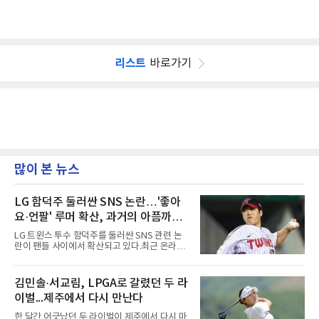
리스트
바로가기
많이 본 뉴스
LG 함덕주 둘러싼 SNS 논란…'좋아
요·언팔' 루머 확산, 과거의 아픔까지
소환됐다
LG 트윈스 투수 함덕주를 둘러싼 SNS 관련 논
란이 팬들 사이에서 확산되고 있다.최근 온라인
커뮤니티와 SNS를 중심으로 함덕주의 SNS 활
동과 관련한 여러 소문이 퍼지면서, 과거 LG 이
적 이후 겪었던 일들까지 다시 주목받고 있다.일
김민솔·서교림, LPGA로 갈렸던 두 라
각에서는 함덕주가 LG 공식 계정 '언팔' 및 관련
이벌...제주에서 다시 만난다
게시물을 정리하고 친정팀 두산 베어스 계정을
팔로우하고 두산과 관련된 흔적만 남겼다는 주
한 달간 어긋났던 두 라이벌이 제주에서 다시 마