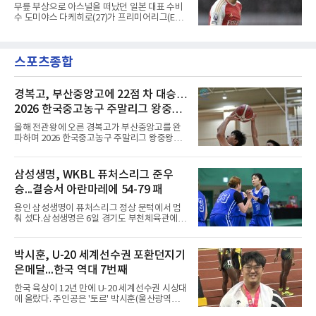
셋이던 2021년 오스트리아 레드불 잘츠부르크
무릎 부상으로 아스널을 떠났던 일본 대표 수비
사령탑에 올라 첫 시즌 리그와 컵대회를 동시에
수 도미야스 다케히로(27)가 프리미어리그(EPL)
제패했고, 구단 역사상 처음으로 팀을 유럽축구
로 돌아온다.영국 BBC는 6일(한국시간) 도미야
연맹(UEFA) 챔피언스리그 토너먼트에 올린 뒤
스가 입단 테스트를 마치고 크리스털 팰리스에
리그 2연패도 달성했다.아시아에서도 성과를 냈
자유계약(FA)으로 합류할 전망이라고 보도했다.
다. 2023년 사우디아라비아 알아흘리로 옮겨
스포츠종합
큰 틀의 계약 조건은 이미 합의됐고 구단은 개막
2024-2025시즌과 2025-2026시즌
을 앞두고 영입 절차를 서두르고 있다.그의 최근
여정은 순탄치 않았다. 고질적인 무릎 부상 끝에
지난 시즌 아스널과 상호 합의로 계약을 해지했
경복고, 부산중앙고에 22점 차 대승…
고, 네덜란드 아약스에서 시즌 막판 8경기를 소
2026 한국중고농구 주말리그 왕중왕
화했다. 이후 일본 대표로 월드컵에 나서 선발 2
전 첫 승 신고
경기를 포함해 3경기를 뛰며 감각을 끌어올렸
올해 전관왕에 오른 경복고가 부산중앙고를 완
다.구단의 판단은 신중했다. 크리스털 팰리스는
파하며 2026 한국중고농구 주말리그 왕중왕전
기량을 확신하면서도 부상
첫 경기를 승리로 장식했다.경복고는 6일 전남
해남 우슬체육관에서 열린 대회 남고부 예선리
그 H조 1차전에서 부산중앙고를 98-76으로 제
삼성생명, WKBL 퓨처스리그 준우
압했다. 박지오가 26점, 김호원이 22점, 정우진
승...결승서 아란마레에 54-79 패
이 19점을 올리는 등 삼각편대의 고른 활약이 승
리를 이끌었다.경복고는 경기 초반부터 박지오
용인 삼성생명이 퓨처스리그 정상 문턱에서 멈
와 김호원의 내·외곽포가 고르게 터지며 주도권
춰 섰다.삼성생명은 6일 경기도 부천체육관에서
을 잡았다. 전반을 40-34로 앞선 경복고는 후반
열린 2026 티켓링크 WKBL 퓨처스리그 결승에
들어 높은 야투 성공률을 앞세워 점수 차를 더욱
서 일본여자프로농구 2부 리그 아란마레에 54-
벌렸고, 결국 22점 차 완승으로 경기를 마무리했
79로 졌다. 이다연이 14점을 넣었으나 20점 9리
박시훈, U-20 세계선수권 포환던지기
다.B조에서는 용산고가 안양고를 98-71로 꺾고
바운드를 기록한 바이 쿰바 디야산을 앞세운 상
대회 2연승을 달렸다.한편 남중
은메달...한국 역대 7번째
대를 넘지 못했다.이번 대회에 처음 출전한 아란
마레는 조별리그부터 결승까지 6전 전승을 거뒀
한국 육상이 12년 만에 U-20 세계선수권 시상대
고, 디야산이 최우수선수(MVP)로 뽑혔다.
에 올랐다. 주인공은 '토르' 박시훈(울산광역시)
이다.박시훈은 6일(한국시간) 미국 오리건주 유