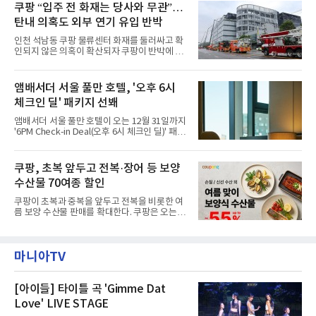
주민을 대상으로 전문 출장 청소서비스 지원에
쿠팡 “입주 전 화재는 당사와 무관”…
라 극장을 모티브로 한 데코레이션으로 구성됐
나섬으로써 본격적인 지역사회 복구 작업이 시
다. 무대 공간 및 티켓 박스
탄내 의혹도 외부 연기 유입 반박
작된 것이다.대피소 주민 중심 청소 접수, 첫날
부터 2가구 지원 완료CFS는 신현초등학교, 신
인천 석남동 쿠팡 물류센터 화재를 둘러싸고 확
현북초등학교, 신현여자중학교 등 인천 서해구
인되지 않은 의혹이 확산되자 쿠팡이 반박에 나
관내 임시 대피소 3곳에서 체류해온 화재 피해
섰다. 화재 전 센터 내부에서 탄내가 났다는 주장
주민들을 대상으로 출장 청소업체 요청 접수를
에 대해서는 외부 화재 연기 유입이라고 설명했
시작했다. 현장에서 극심한 피해를 입은 지역 주
고, 2023년 같은 물류센터에서 발생한 화재에
앰배서더 서울 풀만 호텔, '오후 6시
민들의 호응 속에 CFS는 즉시 행동에 나섰다. 지
대해서도 쿠팡 입주 전 공사 과정에서 벌어진 일
난 28일 오후 전문 청소업체와
체크인 딜' 패키지 선봬
이라며 선을 그었다.쿠팡은 21일 인천 물류센터
내부에서 불이 타는 냄새가 났다는 의혹과 관련
앰배서더 서울 풀만 호텔이 오는 12월 31일까지
해 “사실무근”이라는 입장을 밝혔다.회사 측은
'6PM Check-in Deal(오후 6시 체크인 딜)' 패키
“인근에서 지난 15일 다른 회사에서 발생한 대
지를 선보인다.이번 패키지는 오후 6시 체크인
형 화재 연기가 인입돼 즉시 방재팀이 조사한 결
으로 여유로운 저녁 시간부터 호텔 스테이를 시
과 일산화탄소가 미검출됐고, 내부 문제가 아닌
작할 수 있도록 준비됐다.앰배서더 서울 풀만 호
쿠팡, 초복 앞두고 전복·장어 등 보양
것으로 확인됐다”고 설명했다.이어 “정확한 화
텔 측은 “퇴근 후 또는 주말 도심 속에서 짧지만
재 원인은 추후 조사될
수산물 70여종 할인
온전한 휴식을 원하는 고객들에게 특별한 경험
을 제공한다”고 밝혔다.패키지는 디럭스와 이그
쿠팡이 초복과 중복을 앞두고 전복을 비롯한 여
제큐티브 두 가지 타입으로 구성된다. 디럭스 패
름 보양 수산물 판매를 확대한다. 쿠팡은 오는
키지는 객실 1박(룸 온리)으로 심플한 호캉스를
20일까지 전복, 문어, 낙지, 장어 등 70여종의 수
즐길 수 있으며, 이그제큐티브 패키지는 객실 1
산물을 할인 판매한다고 8일 밝혔다.이번 행사
박과 함께 클럽 앰배서더 라운지 2인 이용, 웰니
에는 국내산 활전복과 문어, 낙지, 장어, 생물새
스 센터 사우나 2인 이용 혜택이 포함된다.특히
마니아TV
우 등이 포함됐다. 쿠팡은 올해 큰 크기의 전복
클럽 앰배서더 라운지
생산량이 늘어난 점을 반영해 주요 산지 상품을
로켓프레시 새벽배송으로 선보인다고 설명했다.
전복은 산지에서 채취한 뒤 전국으로 직송되는
[아이들] 타이틀 곡 'Gimme Dat
방식으로 운영된다. 신선도가 중요한 상품인 만
Love' LIVE STAGE
큼 이르면 다음 날 오전 배송이 가능하도록 물류