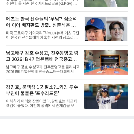
장이 나오고 있다. 또한 상대 팀 선수의 홈런 릴
주한다. 올 시즌 한국여자프로골프(KLPGA) 투
스에 '좋아요'를 눌렀다는 이야기도 전해지고 있
어를 달구는 김민솔과 서교림이 격돌한
다.하지만 해당 행동들이 실재했는지 여부는 확
다.KLPGA 투어는 6일 제주도 서귀포시 테디 밸
인되지 않았다. 시점과 의도 역시 불분명하다. 그
리 골프 앤 리조트의 밸리·테디 코스(파72)에서
메츠는 한국 선수들의 '무덤'? 심준석
럼에도 팬들 사이에서 논란이 커진 이유는 그가
개막하는 제주삼다수 마스터스(총상금 10억원·
LG 이적 후 부상과 재활로
에 이어 배지환도 방출...심준석은 이
우승 상금 1억8천만원)로 하반기를 시작한다.두
선수의 재회 자체가 화제다. 올 시즌 3승으로 대
미 귀국, 배지환은 미국 잔류할 듯
미국 프로야구 메이저리그(MLB) 뉴욕 메츠 구단
상 포인트(313점), 상금(9억8천400만원), 평균
이 한국인 선수들에게 가혹한 시련의 장소로 전
타수(70.41타) 등 주요 부문 1위를 달리는 김민
락하고 있다. 한때 한국 야구의 미래를 이끌어갈
솔과 2승으로 뒤쫓는 서교림의 맞대결은 지난 7
대형 유망주로 기대를 모았던 투수 심준석에 이
월 5일 롯데 오픈 이후 한 달 만이다. 그동안 김민
어, 빅리그 경력을 지닌 내외야수 배지환까지 연
남고배구 강호 수성고, 진주동명고 꺾
솔이 하이원리조트 여자오픈에 나설 때 서교림
달아 뉴욕 메츠 산하 마이너리그에서 방출 통보
은 LPGA 에비앙 챔피언십에, 서교림
고 2026 IBK기업은행배 전국중고배
를 받는 아픔을 겪었다. 두 선수의 동반 이탈은
메츠 구단이 유독 한국 선수들에게 '기회의 땅'이
구대회 4강 진출
남고배구 강호 수성고가 진주동명고를 물리치고
아닌 '무덤'처럼 작용하고 있음을 방증하고 있다.
2026 IBK기업은행배 전국중고배구대회에서 18
고교 시절 시속 160km에 달하는 강속구로 큰 스
세이하 남자부 4강에 진출했다.지난 6월 2026
포트라이트를 받았던 심준석은 루키리그에서 메
한국중고배구 2차연맹전 준우승팀 수성고는 4
츠 구단으로부터 방출 조치됐다. 피츠버그 파이
일 충북 제천 대원대 민송체육관에서 열린 대회
강민호, 문책성 1군 말소?...외인 투수
리츠와 마이애미 말린스를 거쳐 메츠에 둥지를
8강전에서 진주동명고를 상대로 공격력이 호조
틀며 반등을 노렸으나
부진에 불붙은 '포수리드론'
를 보이며 세트스코어 3-1(25-19, 25-22, 21-
25, 25-23)으로 꺾었다. 인하부고도 부산동성고
이해하기 어려운 장면이었다. 강민호는 최근 타
를 맞아 뛰어난 조직력을 바탕으로 삼아 3-0(25-
격감이 좋았다. 여전히 공격에서 존재감을 보여
19, 25-19, 25-23)으로 완승을 거두고 4강에 합
주고 있었고, 특별한 부상 소식도 없었다. 그런
류했다. .한편 18세이하 여자부 4강은 중앙여고-
데 갑작스럽게 1군 엔트리에서 제외됐다. 팬들
일신여상, 광주체고-선명여고의 대결로 좁혀졌
사이에서 성적이 떨어진 주전 선수를 쉬게 하는
다. ◇4일 전적
상황도 아니고, 부상으로 빠지는 것도 아니라면
'왜 지금인가'라는 의문이 생길 수밖에 없다.특히
시점이 겹쳤다. 삼성 외국인 투수들이 잇따라 난