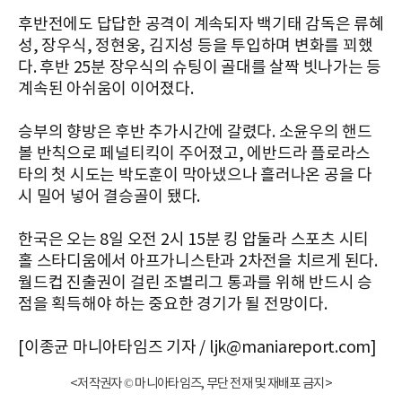
후반전에도 답답한 공격이 계속되자 백기태 감독은 류혜
성, 장우식, 정현웅, 김지성 등을 투입하며 변화를 꾀했
다. 후반 25분 장우식의 슈팅이 골대를 살짝 빗나가는 등
계속된 아쉬움이 이어졌다.
승부의 향방은 후반 추가시간에 갈렸다. 소윤우의 핸드
볼 반칙으로 페널티킥이 주어졌고, 에반드라 플로라스
타의 첫 시도는 박도훈이 막아냈으나 흘러나온 공을 다
시 밀어 넣어 결승골이 됐다.
한국은 오는 8일 오전 2시 15분 킹 압둘라 스포츠 시티
홀 스타디움에서 아프가니스탄과 2차전을 치르게 된다.
월드컵 진출권이 걸린 조별리그 통과를 위해 반드시 승
점을 획득해야 하는 중요한 경기가 될 전망이다.
[이종균 마니아타임즈 기자 / ljk@maniareport.com]
<저작권자 © 마니아타임즈, 무단 전재 및 재배포 금지>