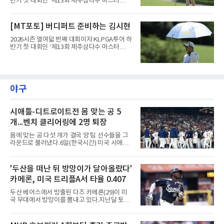
반기 첫 대회인 ‘제13회 제주삼다수 마스터
스’(총상금 10억 원, 우승상금 1억 8천만 원)가
제주도 서귀포시에 위치한 테디밸리 골프앤리조
트(파72/6,767야드)에서 열리고 있다.6일 현재
[MT포토] 버디퍼트 준비하는 김시현
1라운드 경기가 펼쳐지고 있다.김시현(NH투자
증권)이 1번 홀에서 경기하고 있다.
2026시즌 열여덟 번째 대회이자 KLPGA투어 하
반기 첫 대회인 ‘제13회 제주삼다수 마스터
스’(총상금 10억 원, 우승상금 1억 8천만 원)가
제주도 서귀포시에 위치한 테디밸리 골프앤리조
트(파72/6,767야드)에서 열리고 있다.6일 현재
1라운드 경기가 펼쳐지고 있다.김시현(NH투자
증권)이 1번 홀에서 경기하고 있다.
야구
시애틀-디트로이트전 몸 맞는 공 5
개...벤치 클리어링에 2명 퇴장
몸에 맞는 공 다섯 개가 결국 양 팀 선수들을 그
라운드로 불러냈다.6일(한국시간) 미국 시애틀
T모바일 파크에서 열린 시애틀 매리너스와 디트
로이트 타이거스의 경기에서 벤치 클리어링이
벌어졌다. 난투극으로 번지지는 않았으나 좌완
'두산을 떠난 뒤 방망이가 달아올랐다'
게이브 스파이어와 댄 윌슨 시애틀 감독이 퇴장
카메론, 미국 트리플A서 타율 0.407
당했다.발단은 선발이었다. 시애틀 브라이언 우
가 디트로이트 타자를 세 차례 맞혔다. 다만 팔꿈
두산 베어스에서 방출된 다즈 카메론(29)이 미
치 보호대에 맞거나 변화구에 발이 스치는 수준
국 무대에서 방망이를 뽐내고 있다.지난달 토론
이어서 치명적이지는 않았다.분위기는 그다음에
토 블루제이스와 마이너리그 계약을 맺은 카메
달라졌다. 우에 이어 등판한 스파이어가 우타자
론은 루키리그 2경기를 거쳐 트리플A 버펄로 바
글라이버 토레스의 몸쪽 빠른 볼로 왼쪽 넓적다
이슨스로 승격한 뒤 연일 뜨거운 타격감을 보이