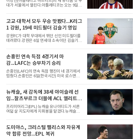
이강인(아틀레티코 마드리드)의 새 유니폼 첫 무
격수 김주원에게 연결했다. 김주원이 1루수 블
대가 서울에서 열린다.아틀레티코는 오는 9일
레인에게 던지며 4-6-3 병살타가 완
오후 8시 서울월드컵경기장에서 맨체스터 시티
와 2026 쿠팡플레이 시리즈 친선 경기를 치른다.
구단 소집 명단에 이강인이 포함되면서 변수가
고교·대학서 모두 우승 맛봤다...K리그
없는 한 그의 첫 출격은 서울이 된다.등번호부터
1 강원, 19세 미드필더 김슬기 영입
무게가 실렸다. 이강인은 첫 경기부터 7번을 단
다. 2010년대 팀의 전성기를 이끈 앙투안 그리즈
강원FC가 대학 무대에서 뛰던 신인 미드필더를
만이 달았던 번호다.합류 과정은 순탄치 않았다.
데려왔다.강원은 6일 연세대 소속이던 김슬기
스페인으로 건너가려던 그는 병역 특례 행정 절
(19)를 영입했다고 밝혔다. 186㎝, 79㎏의 신체
차 문제로 출국이 미뤄졌고, 국내에서 홀로 훈련
조건을 갖췄다.이력은 우승으로 채워져 있다. 수
해 왔다. 6일 입국하는 동료들과 처음 대면한 뒤
원고 시절 주축으로 활약하며 지난해 전국고등
손흥민 연속 득점 4경기서 마
짧게 호흡을 맞춰 경기에 나선다.역할도 관심사
리그와 추계전국고등대회 우승에 기여했고, 올
다. 유려한 탈압박과
감...LAFC는 승부차기 승리
해 연세대 진학 후에는 춘계한산대첩기대학대회
정상에 올랐다. 2024년에는 17세 이하(U-17) 대
손흥민(LAFC)의 연속 득점 행진이 네 경기에서
표팀 훈련에도 소집됐다.김슬기는 입단하게 돼
멈췄다.손흥민은 6일(한국시간) 미국 로스앤젤
기쁘고 영광이라며 프로 무대에서도 성장해 팀
레스 BMO 스타디움에서 열린 2026시즌 리그스
에 꼭 필요한 선수가 되겠다고 각오를 밝혔다.
컵 리그 페이즈 1차전 치바스 과달라하라(멕시
코)전에 선발 출전했으나 공격포인트 없이 후반
뉴캐슬, 새 감독에 38세 야이슬레 선
41분 타일러 보이드와 교체됐다. 이날 골을 넣었
임...잘츠부르크 더블에 ACL 엘리트 2
다면 공식전 5경기 연속 득점이었다. 다만 메이
저리그사커(MLS)에서 이어온 4경기 연속골 기
연패 경력
프리미어리그(EPL) 뉴캐슬 유나이티드가 서른
록은 유지된다.경기는 팽팽했다. 전반 38분 다비
여덟 살 지도자에게 지휘봉을 맡겼다.뉴캐슬은
드 마르티네스의 땅볼 크로스를 드니 부앙가가
6일(현지시간) 마티아스 야이슬레(독일) 감독 선
오른발로 마무리해 LAFC가 앞섰으나, 4분 뒤 로
임을 발표했다. 그는 스페인 라망가에서 진행 중
베르토 알바라도가 골 지역 정면에서 왼발 슈팅
인 프리시즌 캠프에 곧바로 합류했다. 구단은 유
도미야스, 크리스털 팰리스와 자유계
으로 골대 오른쪽 하단을 찔러 균형을 맞췄다.승
럽 축구계에서 가장 촉망받는 젊은 감독을 데려
부는 승부차기로 갈렸다. LAFC는
약 합류 전망...EPL 복귀
왔다고 밝혔다.이력은 이른 나이에 쌓였다. 서른