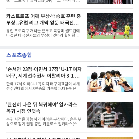
랜드 프로축구 챔피언십(2부) 스토크시티의 배
챙겼다. 홀슈타인 킬은 전반 8분 기예르모 발지,
준호가 시즌 첫 공식전에서 도움을 올렸다.배준
전반 42분 필 하레스의 골로 앞섰으나 2-2 무승
호는 9일(한국시간) 영국 스토크온트렌트의 베
부에 그쳤다.2000년생 이호재는 191㎝ 신장을
트365 스타디움에서 열린 올덤 애슬레틱(4부)과
카스트로프 어깨 부상·백승호 훈련 중
활용한 제공권과 문전 슈팅이 강점인 정통 스트
의 2026-2027시즌 잉글랜드 풋볼리그컵(EFL
라이커로, K리그1 포항 스틸러스에서
부상...유럽 리그 개막 앞둔 태극전사
컵) 1라운드에서 팀의 2-0 승리에 쐐기를 박는
골을 도왔다.투입 직후 결정적인 장면을 만들었
악재
유럽 프로축구 개막을 앞두고 북중미 월드컵에
다. 1-0으로 앞서던 후반 21분 그라운드를 밟은
나섰던 태극전사들의 부상이 잇따라 확인됐다.
그는 후반 37분 상대 수비 라인 사이를 찌르는
독일 분데스리가 보루시아 묀헨글라트바흐는 8
전진 패스를 건넸고, 이를 받은 로베르트 보제니
일(한국시간) 옌스 카스트로프가 6일 아마추어
크가 단독 드리블 끝에 오른발 슈팅으로 골망을
팀 로타흐-에게른과의 친선경기에서 어깨를 다
흔들었다.시점도 좋았다. 프랑스 올랭피크 리옹
스포츠종합
쳐 당분간 출전이 어렵다고 밝혔다. 그는 후반 교
이적설이 도는 배준호는 시즌 첫
체 투입돼 두 골을 넣었으나 후반 22분 부상으로
물러났다.독일인 아버지와 한국인 어머니 사이
에서 태어난 카스트로프는 측면 미드필더와 측
'손서연 23점·어민서 17점' U-17 여자
면 수비가 가능한 자원으로, 월드컵 남아프리카
배구, 세계선수권서 이탈리아 3-1 완
공화국과의 조별리그 3차전에 출전했다. 해외
파...조별리그 3연승
출생 혼혈 선수의 한국 남자 대표팀 월드컵 출전
한국 17세 이하(U-17) 여자 배구대표팀이 세계
은 그가 처음이다. 묀헨글라트바흐는 23일 DFB
선수권대회에서 3연승을 기록했다.대표팀은 9
포칼 1라운드, 29일 라이프치히
일(한국시간) 칠레 로스안데스에서 열린 2026
FIVB U-17 여자 세계선수권대회 조별리그 D조
3차전에서 이탈리아를 3-1(25-14 25-19 13-25
'완전히 나은 뒤 복귀해야' 알카라스
25-20)로 꺾었다. 푸에르토리코, 대만에 이은 3
복귀 시점 안갯속
연승으로 승점 9를 쌓아 조 1위에 올랐다. 24개
팀이 6개 팀씩 4개 조로 나뉘어 조별리그를 치르
복귀 시점을 가늠하기 어려운 부상이다. 손목 부
며 각 조 상위 4개 팀이 16강에 진출한다.지난해
상으로 장기 결장 중인 카를로스 알카라스(스페
U-16 아시아선수권 우승으로 처음 이 대회에 나
인)가 올해 마지막 메이저 US오픈에 나설 수 있
선 대표팀은 3경기 연속 한 세트만 내줬다. 이날
을지 관심이 쏠린다.얀니크 신네르(이탈리아)와
도 1, 2세트를 잡은 뒤 3세트를 내줬으나 4세트
정상을 다투던 알카라스는 지난 4월 바르셀로나