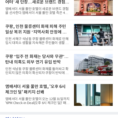
어터’ 새 단장…새로운 브랜드 경험 선
월요일과 화요일에는 한 주의 문을 여는 여유로
운 식사를 테마로 다양한 혜택이 마련된다. 런치
사
앰배서더 서울 풀만 호텔이 새로운 브랜드 경험
이용 시 성인 5인 이상 사전 예약 고객에게 성인
을 선사한다.앰배서더 서울 풀만 호텔 측은 4일
1인 무료 혜택을 제공하며, 디너 이용 시에는 성
“호텔 공식 마스코트 앰버드(Ambird)의 새로운
인 2인 이상 사전 예약 고객에게 소인 1인 무료
이야기를 담은 인형 극장 콘셉트의 공간 ‘앰버드
혜택을 제공한다.수요일 런치에는 사전 예약한
시어터(Ambird Theater)’를 새롭게 선보인
쿠팡, 인천 물류센터 화재 피해 주민
유료 회원 고객을 대상으로 5% 추가 할인 또는
다”고 밝혔다.앰배서더 서울 풀만 호텔은 로비
바우처 1매 추가
일상 복귀 지원 “지역사회 안정에 총
한편에 마련된 앰버드 존을 통해 앰버드의 세계
관을 소개해왔다. 앰버드 존은 앰버드가 우주여
력”
인천 서해구 석남동 쿠팡 물류센터 화재로 인해
행 중 수집한 다양한 굿즈를 전시한 '앰버드 플래
임시 대피소 생활을 지속해온 주민들이 생활 터
닛(Ambird Planet)과 계절별 플라워 연출로 사
전으로 돌아갈 수 있는 계기가 마련됐다. 쿠팡풀
랑받아온 ‘앰버드 가든(Ambird Garden)’으로
필먼트서비스(CFS)가 지난 28일부터 화재 피해
구성되어 있다.새 단장한 앰버드 시어터는 오페
주민을 대상으로 전문 출장 청소서비스 지원에
쿠팡 “입주 전 화재는 당사와 무관”…
라 극장을 모티브로 한 데코레이션으로 구성됐
나섬으로써 본격적인 지역사회 복구 작업이 시
다. 무대 공간 및 티켓 박스
탄내 의혹도 외부 연기 유입 반박
작된 것이다.대피소 주민 중심 청소 접수, 첫날
부터 2가구 지원 완료CFS는 신현초등학교, 신
인천 석남동 쿠팡 물류센터 화재를 둘러싸고 확
현북초등학교, 신현여자중학교 등 인천 서해구
인되지 않은 의혹이 확산되자 쿠팡이 반박에 나
관내 임시 대피소 3곳에서 체류해온 화재 피해
섰다. 화재 전 센터 내부에서 탄내가 났다는 주장
주민들을 대상으로 출장 청소업체 요청 접수를
에 대해서는 외부 화재 연기 유입이라고 설명했
시작했다. 현장에서 극심한 피해를 입은 지역 주
고, 2023년 같은 물류센터에서 발생한 화재에
앰배서더 서울 풀만 호텔, '오후 6시
민들의 호응 속에 CFS는 즉시 행동에 나섰다. 지
대해서도 쿠팡 입주 전 공사 과정에서 벌어진 일
난 28일 오후 전문 청소업체와
체크인 딜' 패키지 선봬
이라며 선을 그었다.쿠팡은 21일 인천 물류센터
내부에서 불이 타는 냄새가 났다는 의혹과 관련
앰배서더 서울 풀만 호텔이 오는 12월 31일까지
해 “사실무근”이라는 입장을 밝혔다.회사 측은
'6PM Check-in Deal(오후 6시 체크인 딜)' 패키
“인근에서 지난 15일 다른 회사에서 발생한 대
지를 선보인다.이번 패키지는 오후 6시 체크인
형 화재 연기가 인입돼 즉시 방재팀이 조사한 결
으로 여유로운 저녁 시간부터 호텔 스테이를 시
과 일산화탄소가 미검출됐고, 내부 문제가 아닌
작할 수 있도록 준비됐다.앰배서더 서울 풀만 호
것으로 확인됐다”고 설명했다.이어 “정확한 화