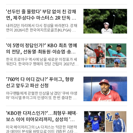
유의 이틀 연속 전 경기 취소가 결정된 날, 김 감
독은 단순히 더위를 이야기하지 않았다. 우천,
폭염, 부상 등 변수가 늘어나는 현실에서 현재
'선두인 줄 몰랐다' 부담 없이 친 강채
팀당 144경기 체제가 과연 지속 가능한지 질문
연, 제주삼다수 마스터스 2R 단독 선
을 던졌다.물론 144경기가 세계적으로 특별히
많은 숫자는 아니다. 메이저리그는 팀당 162경
두
내려갔던 자리에서 다시 정상을 바라본다. 강채
기, 일본프로야구도 143~144경기를 치른다. 숫
연이 2026시즌 한국여자프로골프(KLPGA) 투어
자만 놓고 보면 KBO가 유난히 혹사 구조라고 말
하반기 첫 대회 제주삼다수 마스터스(총상금 10
하기 어렵다.하지만 중요한 것은 숫자가 아니라
억 원, 우승상금 1억8000만 원) 2라운드에서 단
환경이다. 한국의 여름은 달라지고 있다. 과거와
독 선두로 도약했다.강채연은 7일 제주도 서귀
'이 5명이 정답인가?' KBO 최초 명예
비교하기 어려울 정도로 폭염이 길어지고 강해
포의 테디밸리 골프앤리조트(파72)에서 열린 2
지고 있다. 여기에 장마, 이
의 전당, 선동열·최동원·이승엽·송진
라운드에서 버디 5개와 보기 1개를 묶어 4언더
파 68타를 쳤다. 중간합계 9언더파 135타로 전
우·김응용을 둘러싼 논쟁
한국 프로야구 역사에 남을 새로운 이정표가 세
날 공동 4위에서 선두로 올라섰다. 공동 2위 그
워진다. 한국야구 명예의 전당 건립이 2027년으
룹(8언더파 136타)과는 한 타 차다.이 대회는 그
로 다가오면서 이제 야구계의 관심은 하나의 질
에게 특별하다. 2023년 정규투어에 데뷔한 강채
문으로 향하고 있다. "누가 한국 야구 최초의 명
연은 2024년 8월 이 대회에서 공동 2위로 주목
예의 전당 헌액자가 될 것인가?"현재 가장 많이
'760억 다 어디 갔나?' 푸이그, 형량
받았으나, 지난해 상금순위 75위에 그쳐 시드순
거론되는 후보군은 선동열, 최동원, 이승엽, 송
위전으로 밀렸고 본선에서도 78위에
선고 앞두고 파산 신청
진우, 그리고 김응용 감독이다. 한국 야구의 시
대별 상징성과 업적을 고려하면 충분히 설득력
야구팬들에게 강렬한 인상을 남겼던 '쿠바 야생
있는 이름들이다.선동열은 한국 야구가 배출한
마' 야시엘 푸이그의 인생이 또 한 번 중대한 갈
최고의 투수로 평가받는다. 해태 시절 통산 146
림길에 섰다. 메이저리그와 한국 프로야구에서
승과 평균자책점 1.20이라는 압도적인 기록을
거액을 벌었던 푸이그가 연방 사건 선고를 앞두
남겼고, 1980년대 후반 리그를 지배했다. 일본
고 파산보호를 신청했다.푸이그는 최근 미국 플
'KBO판 다저스인가?'…최형우·페덱·
프로야구에서도 성공하며 한국 선수의 해외 진
로리다 파산 법원에 챕터11 파산보호 신청을 냈
출 가능성을 보여준 상징적인 존
보스 이어 미야모리까지, 삼성의 '스펙
다. 챕터11은 기업이나 개인이 채권자들과 협의
를 통해 재정 구조를 재편할 수 있도록 돕는 제도
만렙' 승부수
미국 메이저리그의 LA 다저스는 막강한 자본력
다.미 매체들에 따르면 푸이그의 자산 규모는
과 데이터 분석을 바탕으로 이미 검증된 스타들