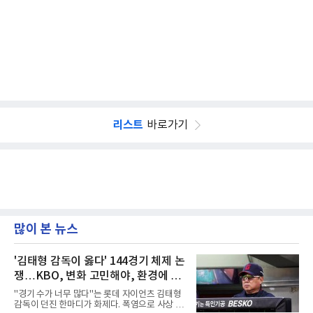
리스트
바로가기
많이 본 뉴스
'김태형 감독이 옳다' 144경기 체제 논
쟁…KBO, 변화 고민해야, 환경에 맞
는 경기 수가 바람직
"경기 수가 너무 많다"는 롯데 자이언츠 김태형
감독이 던진 한마디가 화제다. 폭염으로 사상 초