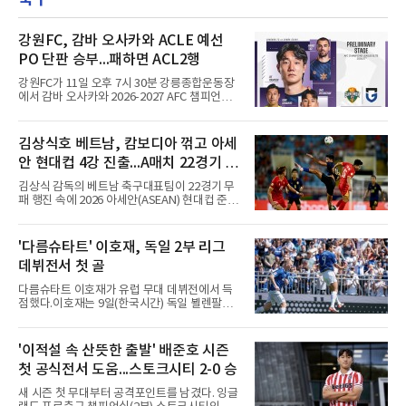
확실한 입지를 확보한 만큼, 이번 메이저리그 도
전은 생존을 건 승부수가 아니다.오히려 잃을 것
이 없는 도전에 가깝다. 노시환은 이미 KBO리그
강원FC, 감바 오사카와 ACLE 예선
에서 연평균 약 28억 원에 달하는 대형 계약과
PO 단판 승부...패하면 ACL2행
한화의 프랜차이즈 스타라는 지위를 얻었다. 만
약 MLB 구단들의 평가가 기대에 미치지 못하더
강원FC가 11일 오후 7시 30분 강릉종합운동장
라도 돌아올 곳이 확실하다.그렇다고 포스팅 도
에서 감바 오사카와 2026-2027 AFC 챔피언스
전의 의미가 작아지는 것은 아
리그 엘리트(ACLE) 예선 플레이오프를 치른다.
승자는 ACLE 본선에 오르고 패자는 2부 격 대회
인 AFC 챔피언스리그2(ACL2)로 향한다. 강원은
김상식호 베트남, 캄보디아 꺾고 아세
2024시즌 K리그1 준우승 자격으로 나선 지난 시
안 현대컵 4강 진출...A매치 22경기 무
즌 ACLE에서 창단 첫 아시아 무대를 경험하며
16강에 진출했고, 2025시즌 리그 5위로 이번 출
패 질주
김상식 감독의 베트남 축구대표팀이 22경기 무
전권을 얻었다.감바 오사카는 2025-2026시즌
패 행진 속에 2026 아세안(ASEAN) 현대컵 준결
ACL2 결승에서 크리스티아누 호날두의 소속팀
승에 올랐다.베트남은 7일(한국시간) 하노이 미
알나스르를 2-0으로 꺾은 우승팀이다. 지난 7일
딘 국립경기장에서 열린 캄보디아와의 조별리그
J리그 개막전에서 우라와 레즈를 4-3으로 이겨
A조 4차전에서 응우옌 딘 박의 2골과 상대 자책
'다름슈타트' 이호재, 독일 2부 리그
기세도 좋다.최근 리그 2연패로 상승세가 끊긴
골을 묶어 3-1로 이겼다. 3승 1무 승점 10으로
강원은 이번 승리로 반등을 노린다. 김대
데뷔전서 첫 골
싱가포르(승점 8)를 제치고 조 1위를 차지했고,
A매치 연속 무패는 22경기(19승 3무)로 늘렸다.
다름슈타트 이호재가 유럽 무대 데뷔전에서 득
종전 자국 기록은 18경기였다.2년마다 열리는
점했다.이호재는 9일(한국시간) 독일 뵐렌팔토
현대컵은 '동남아의 월드컵'으로 불리며, 스즈키
어 경기장에서 열린 홀슈타인 킬과의 2026-
컵·미쓰비시컵을 거쳐 30주년을 맞아 타이틀 스
2027시즌 2.분데스리가(2부) 개막전에서 0-2로
폰서가 바뀌었다. 2024년 우승팀 베트남은 2연
뒤진 후반 추격골을 넣었다. 후반 15분 핀 라켄
'이적설 속 산뜻한 출발' 배준호 시즌
패와 통산 4번째 우승을 노린다.준결승 상대 말
마허와 교체 투입된 그는 후반 31분 페널티지역
레이시아는 8일 필리핀을 1-0
첫 공식전서 도움...스토크시티 2-0 승
오른쪽에서 카이 클레피시의 패스를 받아 오른
발 슈팅으로 마무리했다.다름슈타트는 후반 41
새 시즌 첫 무대부터 공격포인트를 남겼다. 잉글
분 알렉산다르 부코티치의 동점골로 승점 1을