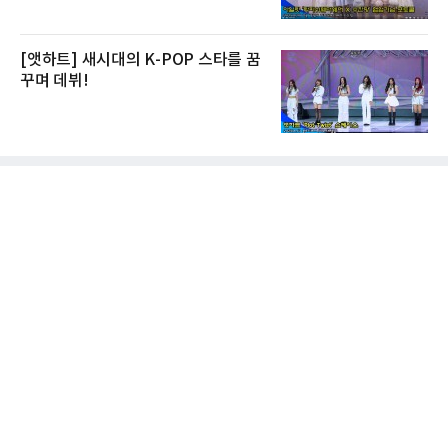
[앳하트] 새시대의 K-POP 스타를 꿈
꾸며 데뷔!