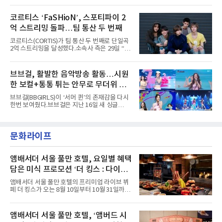
'PEAKBOX 2025 vol.2 : 사랑·청춘·행복', '2025
heart(와일드 하트)’라는 제목이 붙은 콘셉트 포
Someday Christmas - 부산' 등 무대를 통해 안
토에는 멤버들의 본능적이고 야성적인 면모가
코르티스 ‘FaSHioN’, 스포티파이 2
정적인 실력을 입증했고, 올해 '2026 어썸뮤직
강렬하게 담겼다. 짙은 아이섀도와 푸른빛·금빛·
페스티벌', '뷰티풀 민트 라이프 2026', '2026
억 스트리밍 돌파…팀 통산 두 번째
붉은빛의 컬러 렌즈가 비현실적인 분위기를 자
아내고, 여러 원색이 불규칙하게 뒤섞인 멀티컬
코르티스(CORTIS)가 팀 통산 두 번째로 단일곡
러 헤어와 과감한 블루·블랙 립 메이크업이 낯설
2억 스트리밍을 달성했다.소속사 측은 29일 “코
고도 매혹적인 비주얼을 완성했다.스타일링 역
르티스의 데뷔 앨범 수록곡 ‘FaSHioN’이 글로
시 파격적이다. 스터드와 망사, 코르셋, 풍성한
벌 오디오·음원 스트리밍 플랫폼 스포티파이에
레이스 등 언뜻 어울리지 않을 듯한 소재와 실루
서 27일 자로 누적 재생 수 2억 회를 돌파했
브브걸, 활발한 음악방송 활동…시원
엣을 거침없이 결합했다. 멤버들은 각기 다른 개
다”고 밝혔다.곡이 발표된 지 약 10개월 만이다.
성을 살린 스타일링을 선
한 보컬+통통 튀는 안무로 무더위 사
팀의 첫 번째 2억 스트리밍 곡은 동일 음반에 수
록된 ‘GO!’다. 이 노래는 공개 약 9개월 만인 지
냥
브브걸(BBGIRLS)이 ‘서머 퀸’의 존재감을 다시
난달 26일 자에 2억 고지를 밟았다. 이는 최근 5
한번 보여줬다.브브걸은 지난 16일 새 싱글
년 내 데뷔한 보이그룹의 곡 중 최단기 2억 달성
'BODY WAVE'(바디 웨이브)를 발매하고 각종 음
이며 ‘FaSHioN’이 그 다음이다.코르티스는 평
악방송에 출연했다.브브걸은 컴백 이후 Mnet
소 관심이 많은 ‘패션’을 소재로 곡을 공동 창작
'엠카운트다운'을 시작으로 KBS2 '뮤직뱅크',
했다. “내 티, 5 bucks 바지는, 만원” 등 멤버들
문화라이프
MBC '쇼! 음악중심', SBS '인기가요' 등 주요 음
의 라이프 스타일
악방송 무대에 올라 화려한 퍼포먼스를 펼쳤다.
시원한 에너지와 안정적인 라이브, 통통 튀는 매
력을 앞세워 매 무대 색다른 볼거리를 선사했다.
앰배서더 서울 풀만 호텔, 요일별 혜택
특히 화사한 파스텔 톤의 비치웨어부터 청량한
담은 미식 프로모션 ‘더 킹스 : 다이닝
마린룩, 햇살 아래 반짝이는 물결을 연상시키는
프리빌리지즈’ 선봬
스커트, 강렬한 붉은 계열의 스타일링까지 각기
앰배서더 서울 풀만 호텔의 프리미엄 라이브 뷔
다른 매력을 선보였다. 브브걸은 다채로운 여름
페 더 킹스가 오는 8월 10일부터 10월 31일까지
패션을 완벽하게 소화하며 보
특별 프로모션 ‘더 킹스 : 다이닝 프리빌리지
즈’를 선보인다.앰배서더 서울 풀만 호텔 측은
“요일마다 다른 즐거움과 한층 깊어진 미식의 여
앰배서더 서울 풀만 호텔, ‘앰버드 시
유를 경험할 수 있도록 기획했다”고 밝혔다.먼저