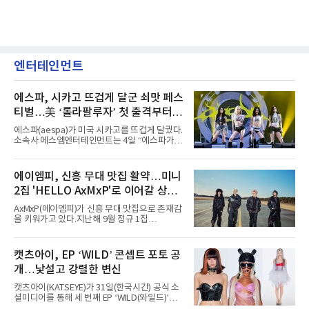
엔터테인먼트
에스파, 시카고 뜨겁게 달군 쇠맛 페스
티벌…美 ‘롤라팔루자’ 첫 출격부터
증명한 존재감
에스파(aespa)가 미국 시카고를 뜨겁게 달궜다.
소속사 에스엠엔터테인먼트는 4일 “에스파가
지난 2일(현지 시간) 미국 시카고 그랜트 파크에
서 열린 ‘롤라팔루자 시카고’(Lollapalooza
Chicago)의 알리안츠 스테이지에 올랐다”며
에이엠피, 신흥 무대 맛집 활약…미니
“총 14곡으로 구성된 세트리스트를 선사, 데뷔 7
2집 'HELLO AxMxP'로 이어갈 상승
년 차다운 노련한 무대 매너와 파워풀한 에너지
로 현장의 분위기를 압도했다”고 밝혔다.1991
세
AxMxP(에이엠피)가 신흥 무대 맛집으로 존재감
년 시작된 ‘롤라팔루자’는 8개 스테이지, 170여
을 키워가고 있다.지난해 9월 정규 1집
팀의 아티스트와 40만 명 이상의 관객이 운집하
'AxMxP'를 발매하며 가요계에 정식 출격한
는 북미 최대 규모의 페스티벌이다.올해 ‘롤라팔
AxMxP는 데뷔 전부터 버스킹과 각종 페스티벌,
루자 시카고’에는 에스파 외에도 제니, 아이들,
공연 무대에 오르며 실전 경험을 쌓아왔다.이들
캣츠아이, EP ‘WILD’ 콘셉트 포토 공
코르티스 등 K팝 스타들이 출연진 명단에 이름
은 소속사 패밀리 콘서트를 비롯해 '뷰티풀 민트
을 올렸다.이날 에스파는
개…낯설고 강렬한 변신
라이프 2025', '2025 부산국제록페스티벌' 등 대
형 무대에 잇달아 출연해 당찬 에너지와 풋풋한
캣츠아이(KATSEYE)가 31일(한국시간) 공식 소
매력으로 음악팬들의 눈도장을 찍었다.이후
셜미디어를 통해 세 번째 EP ‘WILD(와일드)’의
AxMxP는 '카운트다운 판타지 2025-2026',
콘셉트 포토와 트랙리스트를 공개했다.‘Wild