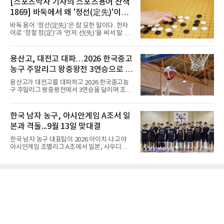
[스포츠박사 기자의 스포츠용어 산책
종반 점수 차를 벌려 승점 3을 챙겼다.블로킹은
오픈 이후 넉 달째 남자프로테니스(ATP) 투어 경
7-16으로 밀렸지만 한국보다
1869] 바둑에서 왜 '정선(定先)'이라
기에 나서지 못하고 있다. 9일 영국 BBC 등에 따
르면 그는 손목 힘줄을 감싸는 활막에 염증이 생
말할까
바둑 용어 ‘정선(定先)’은 참 묘한 말이다. 한자
기는 건초염을 앓고 있다.이 부상이 까다로운 이
어로 ‘정할 정(定)’과 ‘먼저 선(先)’을 써서 말 그
유가 있다. 반복적으로 라켓을 쥐고 휘두르는 동
대로 풀면 ‘먼저 두는 것을 정한다’는 뜻이다. 흑
작 탓에 테니스 선수에게 흔한 부상이지만, 가벼
이 먼저 두되 백에게 덤을 주지 않는 방식이다.
우면 몇 주 안에 낫는 반면 심하면 수술과 함께
요즘 프로기사들의 대국은 대부분 ‘호선(互
용산고, 대전고 대파…2026 한국중고
최장 1년의 회복이 필요하다. 알카라스는 수술
先)’으로 치러지고, 백에게 6집 반 또는 7집 반의
은 받지 않았다. 라켓
농구 주말리그 왕중왕전 3연승으로 조
덤을 주는 것이 일반적이다. (본 코너 1868회 ‘바
둑에서 왜 ‘호선(互先)’이라 말할까‘ 참조) 반면
1위 16강 진출
용산고가 대전고를 대파하고 2026 한국중고농
정선에서는 흑이 먼저 두는 대신 덤이 없다. 한국
구 주말리그 왕중왕전에서 3연승을 달리며 조 1
기원 역시 기력 차이를 표시하는 기준에서 정선
위로 16강에 진출했다.용산고는 8일 전남 해남
을 하나의 기준으로 삼고 있다.과거 일본 바둑의
우슬체육관에서 열린 대회 남고부 B조 예선 3차
치수제에서는 실력 차이에 따라 정선(定先), 선
전에서 대전고를 상대로 주전 선수들의 고른 활
한국 남자 농구, 아시안게임 A조서 일
상선(先相先), 선이선(先二先) 등 여러 단계가
약을 앞세워 108-33으로 대승을 거뒀다.용산고
본과 격돌...9월 13일 맞대결
는 배대범이 22점, 김민기가 19점, 이승민이 13
점을 올리며 공격을 이끌었다. 경기 초반부터 주
한국 남자 농구 대표팀이 2026 아이치·나고야
도권을 잡은 용산고는 일찌감치 승기를 굳히며
아시안게임 조별리그 A조에서 일본, 사우디아라
대전고에 큰 점수 차 승리를 거뒀다.이로써 용산
비아, 인도네시아와 경쟁한다.대회 조직위원회
고는 예선 3경기를 모두 승리하며 B조 1위로 16
가 8일 발표한 일정에 따르면 한국은 9월 10일
강에 진출했다. 용산고는 16강에서 배재고와 맞
사우디, 11일 인도네시아, 13일 일본과 차례로
붙는다.C조에서는 양정고가 충주고를 82-35로
맞붙는다. FIBA 랭킹은 일본 22위, 한국 57위, 사
크게 꺾고 16강 진출을 확정했다
우디 65위, 인도네시아 94위로, 랭킹과 홈 이점
을 모두 갖춘 일본이 최대 변수다.니콜라이스 마
줄스(라트비아) 감독이 이끄는 대표팀은 지난달
6일 FIBA 월드컵 예선 1라운드 6차전에서 일본
을 2점 차로 꺾었다. 오는 15·16일 도쿄에서 일
본과 평가전도 예정돼 실전 점검이 가능하다.