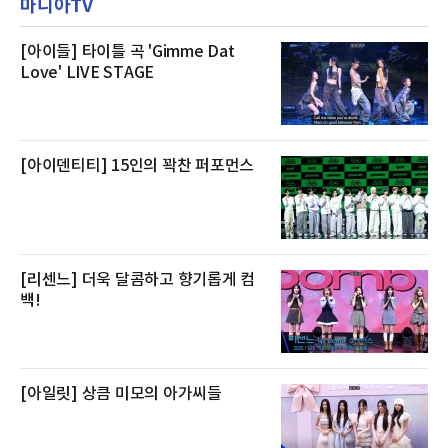
마니아TV
텔 측은 “퇴근 후 또는 주말 도심 속에서 짧지만
재 원인은 추후 조사될
온전한 휴식을 원하는 고객들에게 특별한 경험
을 제공한다”고 밝혔다.패키지는 디럭스와 이그
제큐티브 두 가지 타입으로 구성된다. 디럭스 패
[아이들] 타이틀 곡 'Gimme Dat
키지는 객실 1박(룸 온리)으로 심플한 호캉스를
Love' LIVE STAGE
즐길 수 있으며, 이그제큐티브 패키지는 객실 1
박과 함께 클럽 앰배서더 라운지 2인 이용, 웰니
스 센터 사우나 2인 이용 혜택이 포함된다.특히
클럽 앰배서더 라운지
[아이덴티티] 15인의 꽉찬 퍼포먼스
[리센느] 더욱 달콤하고 향기롭게 컴
백!
[아일릿] 상큼 미모의 아가씨들