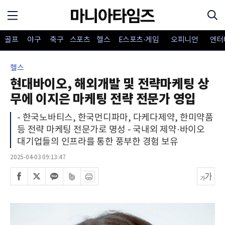
골프
야구
축구
스포츠
헬스
E스포츠·게임
오피니언
엔터
헬스
현대바이오, 해외개발 및 전략마케팅 상
무에 이지은 마케팅 전략 전문가 영입
- 한국노바티스, 한국먼디파마, 다케다제약, 한미약품
등 전략 마케팅 전문가로 명성 - 국내외 제약·바이오
대기업들의 인프라를 통한 풍부한 경험 보유
2025-04-03 09:13:47