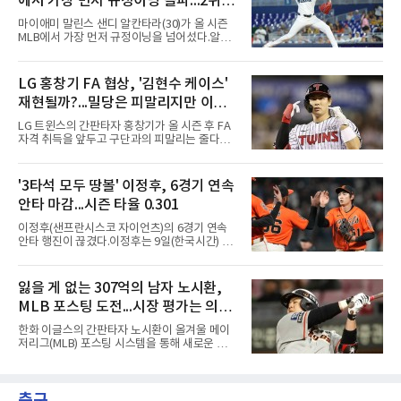
에서 가장 먼저 규정이닝 돌파...2위와
제쳤다.이 부문 1위는 놀런 라이언(5천714개)이
며 랜디 존슨(4천875개), 로저 클레먼스(4천672
14이닝 차
마이애미 말린스 샌디 알칸타라(30)가 올 시즌
개), 스티브 칼턴(4천136개)이 뒤를 잇는다.현역
MLB에서 가장 먼저 규정이닝을 넘어섰다.알칸
중에서는 올 시즌 후 은퇴하는 통산 8위 저스틴
타라는 9일(한국시간) 미국 마이애미 론디포파
벌랜더(디트로이트 타이거스·266승·3천554탈
크에서 열린 로스앤젤레스 에인절스전에 선발
삼진)에 이어 222승의 셔저가 다승과 탈삼진 모
등판해 7이닝 3피안타 무실점을 기록, 7-0 승리
LG 홍창기 FA 협상, '김현수 케이스'
두 2위다. 올해 토론토와 1년 300만 달러에 재계
를 이끌며 시즌 13승(6패)을 올렸다. 평균자책점
약한 그는 9위 게일로드 페리(3
재현될까?...밀당은 피말리지만 이적
은 3.52로 떨어졌고, 3회를 마쳤을 때 통산 1천
226이닝을 기록해 리키 놀라스코의 구단 최다
가능성은 낮아
LG 트윈스의 간판타자 홍창기가 올 시즌 후 FA
이닝(1천225⅔이닝)을 경신했다.시즌 소화 이닝
자격 취득을 앞두고 구단과의 피말리는 줄다리
은 163⅔이닝으로 규정이닝 162이닝을 통과했
기를 예고하고 있다. 과거 팀의 핵심 자원이었던
다. 이닝 2위 크리스토페르 산체스(필라델피아
김현수가 FA 시장에서 이적했던 충격적인 선례
필리스·149⅔이닝)보다 14이닝 많다.2017년 세
가 소환되면서 벌써부터 팬들의 이목이 집중되
'3타석 모두 땅볼' 이정후, 6경기 연속
인트루이스에서 데뷔해 이듬해 마이애미로 이적
는 양상이다.다만 이번 협상은 과거 김현수 케이
한 그는 2022년 리그 최다 228⅔이닝
안타 마감...시즌 타율 0.301
스와는 판이하게 다른 환경 속에서 전개될 것으
로 보인다. 선수 측과 구단 간의 시각 차이가 팽
이정후(샌프란시스코 자이언츠)의 6경기 연속
팽히 맞서며 내부 협상 과정은 극심한 진통을 겪
안타 행진이 끊겼다.이정후는 9일(한국시간) 미
을 가능성이 크지만, 시장 외부에서 불어오는 변
국 샌프란시스코 오라클 파크에서 열린 MLB 디
수는 제한적일 것이라는 분석이 지배적이다.홍
트로이트 타이거스와의 홈경기에 2번 타자 우익
창기는 지난 2025년 불의의 무릎 부상으로 전력
수로 출전해 3타수 무안타에 그쳤다. 시즌 타율
잃을 게 없는 307억의 남자 노시환,
에서 이탈하는 아픔을 겪었고, 이어진 2026시즌
은 0.301로 하락했다. 1회와 4회 유격수 땅볼, 7
초중반에도 실전 감각 회복
MLB 포스팅 도전...시장 평가는 의외
회 2루수 땅볼로 물러났고 9회초 대수비와 교체
됐다.샌프란시스코는 팀 전체가 2안타에 묶인
일 수 있어
한화 이글스의 간판타자 노시환이 올겨울 메이
데다 7회 6실점이 겹쳐 0-8로 졌다.샌디에이고
저리그(MLB) 포스팅 시스템을 통해 새로운 도전
파드리스 송성문은 휴스턴 애스트로스와의 홈경
에 나선다.노시환은 11년 총액 307억 원이라는
기에 결장했다. 샌디에이고는 3-2로 이겼다.
KBO리그 사상 초유의 비FA 다년 계약을 체결하
면서 동시에 해외 진출 가능성을 열어두는 조항
축구
을 포함했다. 국내에서 이미 최고 수준의 대우와