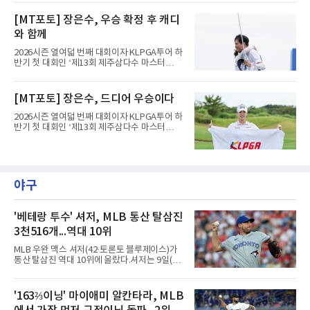
트(파72/6,767야드)에서 열리고 있다.9일 현재
최종라운드 경기가 펼쳐지고 있다.장은수가 18
[MT포토] 장은수, 우승 확정 후 캐디
번 홀에서 진행된 시상식에서 포즈를 취하고 있
다.
와 함께
2026시즌 열여덟 번째 대회이자 KLPGA투어 하
반기 첫 대회인 ‘제13회 제주삼다수 마스터
스’(총상금 10억 원, 우승상금 1억 8천만 원)가
제주도 서귀포시에 위치한 테디밸리 골프앤리조
트(파72/6,767야드)에서 열리고 있다.9일 현재
[MT포토] 장은수, 드디어 우승이다
최종라운드 경기가 펼쳐지고 있다.장은수가 18
번 홀에서 진행된 시상식에서 포즈를 취하고 있
2026시즌 열여덟 번째 대회이자 KLPGA투어 하
다.
반기 첫 대회인 ‘제13회 제주삼다수 마스터
스’(총상금 10억 원, 우승상금 1억 8천만 원)가
제주도 서귀포시에 위치한 테디밸리 골프앤리조
트(파72/6,767야드)에서 열리고 있다.9일 현재
최종라운드 경기가 펼쳐지고 있다.장은수가 18
번 홀에서 진행된 시상식에서 포즈를 취하고 있
야구
다.
'베테랑 투수' 셔저, MLB 통산 탈삼진
3천516개...역대 10위
MLB 우완 맥스 셔저(42·토론토 블루제이스)가
통산 탈삼진 역대 10위에 올랐다.셔저는 9일(한
국시간) 미국 필라델피아 시티즌스뱅크파크에
서 열린 필라델피아 필리스와의 원정 경기에 선
발 등판해 5⅓이닝 4탈삼진을 기록, 통산 3천
'163⅔이닝' 마이애미 알칸타라, MLB
516개를 쌓아 월터 존슨(3천515개)을 1개 차로