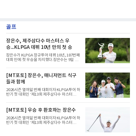
골프
장은수, 제주삼다수 마스터스 우
승...KLPGA 데뷔 10년 만의 첫 승
장은수가 KLPGA 정규투어 데뷔 10년, 187번째
대회 만에 첫 우승을 차지했다.장은수는 9일 제
주도 서귀포시 테디밸리 골프앤리조트(파72)에
서 열린 제주삼다수 마스터스(총상금 10억원)
최종 4라운드에서 보기 없이 버디 3개를 잡아 합
[MT포토] 장은수, 매니저먼트 식구
계 14언더파 274타를 기록했다. 13언더파 275
들과 함께
타 공동 2위 강채연, 문정민을 1타 차로 제치고
우승 상금 1억8천만원을 받았다.2017년 신인왕
2026시즌 열여덟 번째 대회이자 KLPGA투어 하
출신인 그는 상비군과 국가대표를 거쳤지만
반기 첫 대회인 ‘제13회 제주삼다수 마스터
2020시즌 이후 세 차례 정규투어 출전권을 잃고
스’(총상금 10억 원, 우승상금 1억 8천만 원)가
드림투어를 병행했다.1타 뒤진 공동 2위로 출발
제주도 서귀포시에 위치한 테디밸리 골프앤리조
한 장은수는 15번 홀까지 강채연과 동타를 이루
트(파72/6,767야드)에서 열리고 있다.9일 현재
[MT포토] 우승 후 환호하는 장은수
다 16번 홀(파4)에서 두 번째 샷을 홀 3ｍ에 붙여
최종라운드 경기가 펼쳐지고 있다.장은수가 18
버디를 잡고 단독 선두에 나섰다
번 홀에서 진행된 시상식에서 포즈를 취하고 있
2026시즌 열여덟 번째 대회이자 KLPGA투어 하
다.
반기 첫 대회인 ‘제13회 제주삼다수 마스터
스’(총상금 10억 원, 우승상금 1억 8천만 원)가
제주도 서귀포시에 위치한 테디밸리 골프앤리조