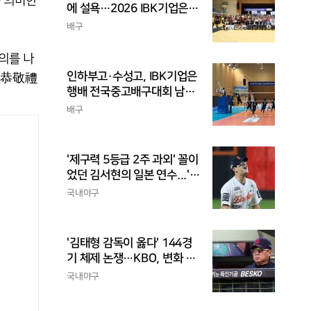
등을 의미한
에 설욕…2026 IBK기업은행
배 전국중고배구대회 우승
배구
의를 나
인하부고·수성고, IBK기업은
배(恭敬禮
행배 전국중고배구대회 남고
부 결승 격돌
배구
'제구력 5등급 2주 과외' 꼴이
었던 김서현의 일본 연수...'종
합검진표'에 불과
국내야구
'김태형 감독이 옳다' 144경
기 체제 논쟁…KBO, 변화 고
민해야, 환경에 맞는 경기 수
국내야구
가 바람직