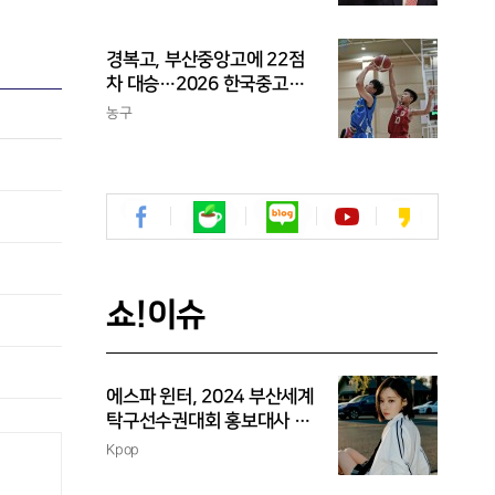
라이 하나도 못 치는 선수가
프로냐?"
경복고, 부산중앙고에 22점
차 대승…2026 한국중고농
구 주말리그 왕중왕전 첫 승
농구
신고
쇼!이슈
에스파 윈터, 2024 부산세계
탁구선수권대회 홍보대사 위
촉
Kpop