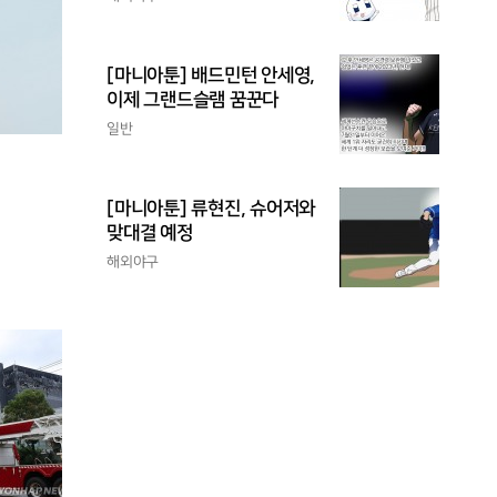
[마니아툰] 배드민턴 안세영,
이제 그랜드슬램 꿈꾼다
일반
[마니아툰] 류현진, 슈어저와
맞대결 예정
해외야구