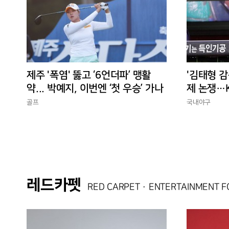
제주 '폭염' 뚫고 ‘6언더파’ 맹활
'김태형 감
약... 박예지, 이번엔 ‘첫 우승’ 가나
제 논쟁…K
경에 맞는
골프
국내야구
레드카펫
RED CARPET · ENTERTAINMENT 