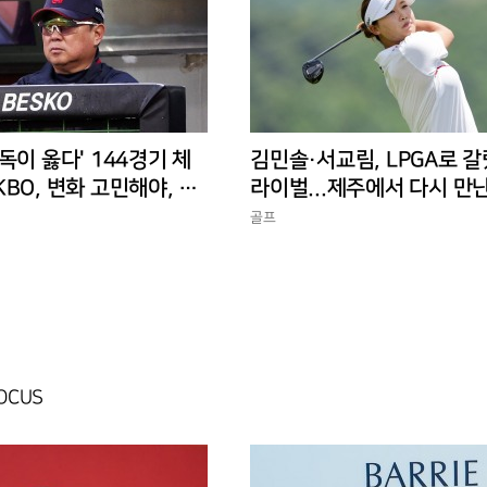
독이 옳다' 144경기 체
김민솔·서교림, LPGA로 갈
BO, 변화 고민해야, 환
라이벌...제주에서 다시 만
 경기 수가 바람직
골프
FOCUS