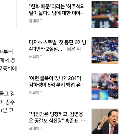
"한화 때문"이라는 '하주석의
말이 옳다...팀에 대한 이야
기, 끝까지 안 하는 게 도리
국내야구
다저스 스쿠벌, 첫 등판 6이닝
4피안타 2실점...…팀은 시즌
 때부터
최다 5연패
해외야구
에서 경
계운동회에
'이런 굴욕이 있나?' 284억
김하성이 6억 루키 백업 유격
수라니...자비스, 수비도 김하
해외야구
들고 경
성보다 한 수 위 평가
국이 종주
(본 코
"박진만은 멍청하고, 김영웅
은 공갈포 삼진왕" 홍준표, 또
삼성 저격..."무사 만루에 플
국내야구