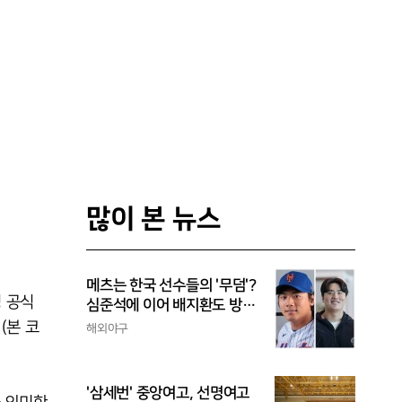
많이 본 뉴스
메츠는 한국 선수들의 '무덤'?
싱 공식
심준석에 이어 배지환도 방
출...심준석은 이미 귀국, 배
(본 코
해외야구
지환은 미국 잔류할 듯
'삼세번' 중앙여고, 선명여고