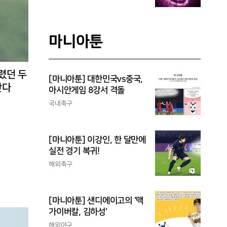
마니아툰
렸던 두
[마니아툰] 대한민국vs중국,
난다
아시안게임 8강서 격돌
국내축구
[마니아툰] 이강인, 한 달만에
실전 경기 복귀!
해외축구
[마니아툰] 샌디에이고의 '맥
가이버칼, 김하성'
해외야구