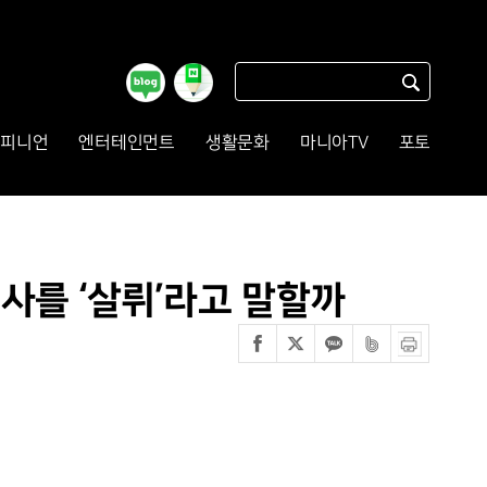
피니언
엔터테인먼트
생활문화
마니아TV
포토
사를 ‘살뤼’라고 말할까