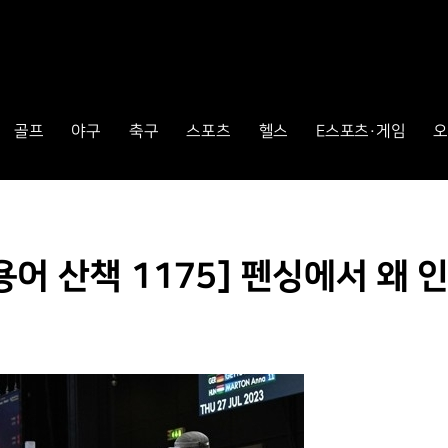
골프
야구
축구
스포츠
헬스
E스포츠·게임
오
 산책 1175] 펜싱에서 왜 인