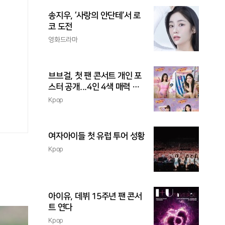
송지우, ‘사랑의 안단테’서 로
코 도전
영화드라마
브브걸, 첫 팬 콘서트 개인 포
스터 공개...4인 4색 매력 발
산
Kpop
여자아이들 첫 유럽 투어 성황
Kpop
아이유, 데뷔 15주년 팬 콘서
트 연다
Kpop