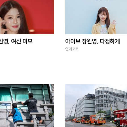
원영, 여신 미모
아이브 장원영, 다정하게
연예포토