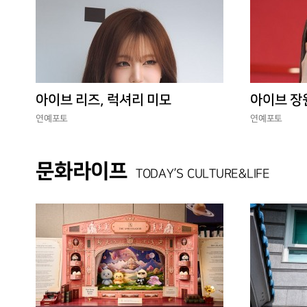
아이브 리즈, 럭셔리 미모
아이브 장
연예포토
연예포토
문화라이프
TODAY’S CULTURE&LIFE