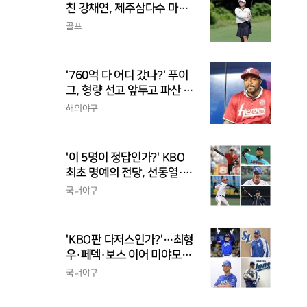
친 강채연, 제주삼다수 마스
터스 2R 단독 선두
골프
'760억 다 어디 갔나?' 푸이
그, 형량 선고 앞두고 파산 신
청
해외야구
'이 5명이 정답인가?' KBO
최초 명예의 전당, 선동열·최
동원·이승엽·송진우·김응용
국내야구
을 둘러싼 논쟁
'KBO판 다저스인가?'…최형
우·페덱·보스 이어 미야모리
까지, 삼성의 '스펙 만렙' 승부
국내야구
수