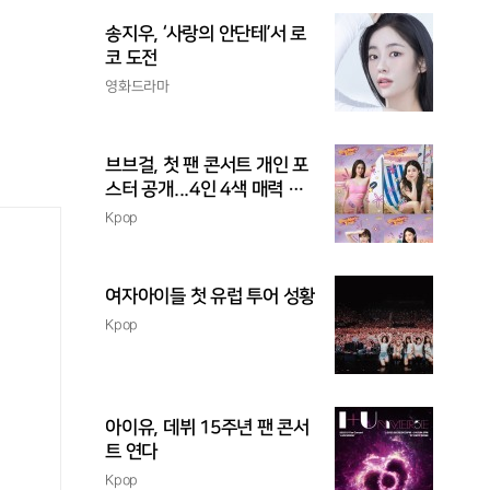
송지우, ‘사랑의 안단테’서 로
코 도전
영화드라마
브브걸, 첫 팬 콘서트 개인 포
스터 공개...4인 4색 매력 발
산
Kpop
여자아이들 첫 유럽 투어 성황
Kpop
아이유, 데뷔 15주년 팬 콘서
트 연다
Kpop