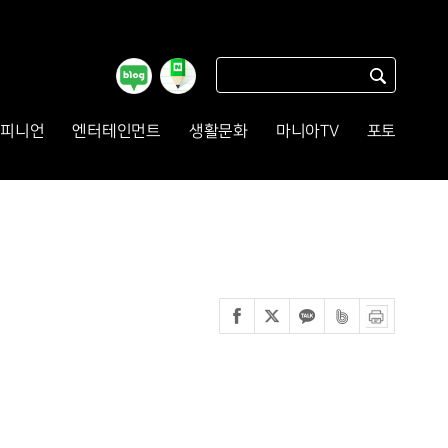
피니언
엔터테인먼트
생활문화
마니아TV
포토