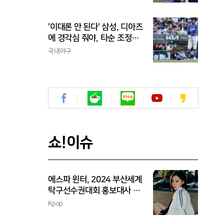
'이대론 안 된다' 삼성, 디아즈
에 경각심 줘야, 타순 조정으
론 해결 안 돼...벤치 대기 등
국내야구
채찍 들어야
쇼!이슈
에스파 윈터, 2024 부산세계
탁구선수권대회 홍보대사 위
촉
Kpop