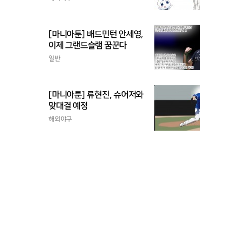
[마니아툰] 배드민턴 안세영,
이제 그랜드슬램 꿈꾼다
일반
[마니아툰] 류현진, 슈어저와
맞대결 예정
해외야구