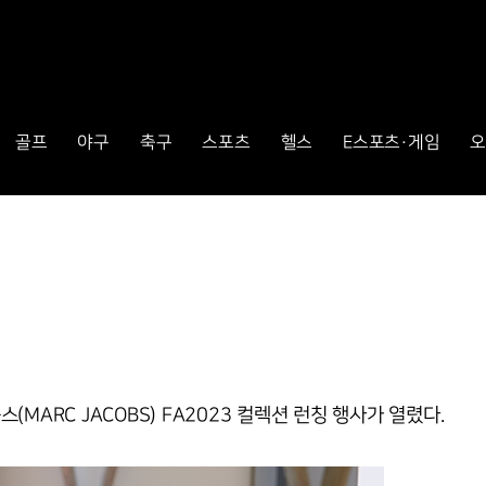
골프
야구
축구
스포츠
헬스
E스포츠·게임
오
MARC JACOBS) FA2023 컬렉션 런칭 행사가 열렸다.