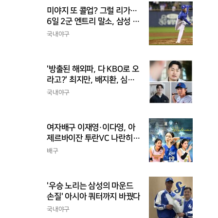
미야지 또 콜업? 그럴 리가…
6일 2군 엔트리 말소, 삼성 새
아시아쿼터 찾았나
국내야구
'방출된 해외파, 다 KBO로 오
라고?' 최지만, 배지환, 심준
석의 엇갈린 거취와 현실
국내야구
여자배구 이재영·이다영, 아
제르바이잔 투란VC 나란히
입단
배구
'우승 노리는 삼성의 마운드
손질' 아시아 쿼터까지 바꿨다
국내야구