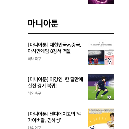
마니아툰
[마니아툰] 대한민국vs중국,
아시안게임 8강서 격돌
국내축구
[마니아툰] 이강인, 한 달만에
실전 경기 복귀!
해외축구
[마니아툰] 샌디에이고의 '맥
가이버칼, 김하성'
해외야구