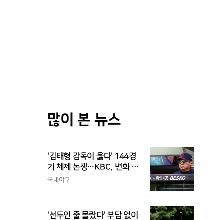
많이 본 뉴스
'김태형 감독이 옳다' 144경
기 체제 논쟁…KBO, 변화 고
민해야, 환경에 맞는 경기 수
국내야구
가 바람직
'선두인 줄 몰랐다' 부담 없이