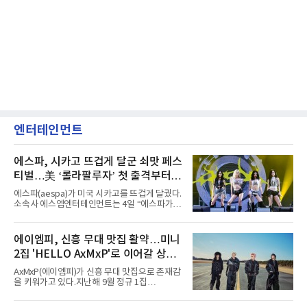
엔터테인먼트
에스파, 시카고 뜨겁게 달군 쇠맛 페스
티벌…美 ‘롤라팔루자’ 첫 출격부터
증명한 존재감
에스파(aespa)가 미국 시카고를 뜨겁게 달궜다.
소속사 에스엠엔터테인먼트는 4일 “에스파가
지난 2일(현지 시간) 미국 시카고 그랜트 파크에
서 열린 ‘롤라팔루자 시카고’(Lollapalooza
Chicago)의 알리안츠 스테이지에 올랐다”며
에이엠피, 신흥 무대 맛집 활약…미니
“총 14곡으로 구성된 세트리스트를 선사, 데뷔 7
2집 'HELLO AxMxP'로 이어갈 상승
년 차다운 노련한 무대 매너와 파워풀한 에너지
로 현장의 분위기를 압도했다”고 밝혔다.1991
세
AxMxP(에이엠피)가 신흥 무대 맛집으로 존재감
년 시작된 ‘롤라팔루자’는 8개 스테이지, 170여
을 키워가고 있다.지난해 9월 정규 1집
팀의 아티스트와 40만 명 이상의 관객이 운집하
'AxMxP'를 발매하며 가요계에 정식 출격한
는 북미 최대 규모의 페스티벌이다.올해 ‘롤라팔
AxMxP는 데뷔 전부터 버스킹과 각종 페스티벌,