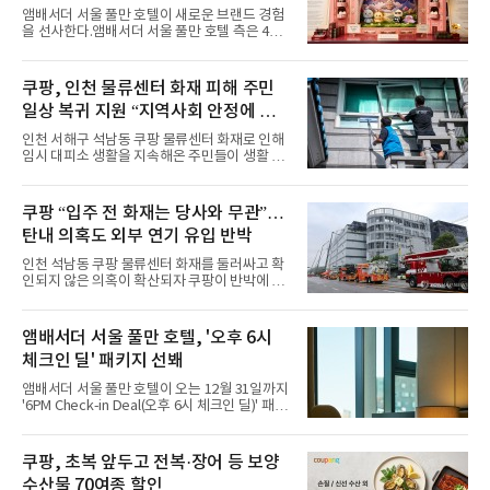
사
스커트, 강렬한 붉은 계열의 스타일링까지 각기
앰배서더 서울 풀만 호텔이 새로운 브랜드 경험
다른 매력을 선보였다. 브브걸은 다채로운 여름
을 선사한다.앰배서더 서울 풀만 호텔 측은 4일
패션을 완벽하게 소화하며 보
“호텔 공식 마스코트 앰버드(Ambird)의 새로운
이야기를 담은 인형 극장 콘셉트의 공간 ‘앰버드
시어터(Ambird Theater)’를 새롭게 선보인
쿠팡, 인천 물류센터 화재 피해 주민
다”고 밝혔다.앰배서더 서울 풀만 호텔은 로비
일상 복귀 지원 “지역사회 안정에 총
한편에 마련된 앰버드 존을 통해 앰버드의 세계
관을 소개해왔다. 앰버드 존은 앰버드가 우주여
력”
인천 서해구 석남동 쿠팡 물류센터 화재로 인해
행 중 수집한 다양한 굿즈를 전시한 '앰버드 플래
임시 대피소 생활을 지속해온 주민들이 생활 터
닛(Ambird Planet)과 계절별 플라워 연출로 사
전으로 돌아갈 수 있는 계기가 마련됐다. 쿠팡풀
랑받아온 ‘앰버드 가든(Ambird Garden)’으로
필먼트서비스(CFS)가 지난 28일부터 화재 피해
구성되어 있다.새 단장한 앰버드 시어터는 오페
주민을 대상으로 전문 출장 청소서비스 지원에
쿠팡 “입주 전 화재는 당사와 무관”…
라 극장을 모티브로 한 데코레이션으로 구성됐
나섬으로써 본격적인 지역사회 복구 작업이 시
다. 무대 공간 및 티켓 박스
탄내 의혹도 외부 연기 유입 반박
작된 것이다.대피소 주민 중심 청소 접수, 첫날
부터 2가구 지원 완료CFS는 신현초등학교, 신
인천 석남동 쿠팡 물류센터 화재를 둘러싸고 확
현북초등학교, 신현여자중학교 등 인천 서해구
인되지 않은 의혹이 확산되자 쿠팡이 반박에 나
관내 임시 대피소 3곳에서 체류해온 화재 피해
섰다. 화재 전 센터 내부에서 탄내가 났다는 주장
주민들을 대상으로 출장 청소업체 요청 접수를
에 대해서는 외부 화재 연기 유입이라고 설명했
시작했다. 현장에서 극심한 피해를 입은 지역 주
고, 2023년 같은 물류센터에서 발생한 화재에
앰배서더 서울 풀만 호텔, '오후 6시
민들의 호응 속에 CFS는 즉시 행동에 나섰다. 지
대해서도 쿠팡 입주 전 공사 과정에서 벌어진 일
난 28일 오후 전문 청소업체와
체크인 딜' 패키지 선봬
이라며 선을 그었다.쿠팡은 21일 인천 물류센터
내부에서 불이 타는 냄새가 났다는 의혹과 관련
앰배서더 서울 풀만 호텔이 오는 12월 31일까지
해 “사실무근”이라는 입장을 밝혔다.회사 측은
'6PM Check-in Deal(오후 6시 체크인 딜)' 패키
“인근에서 지난 15일 다른 회사에서 발생한 대
지를 선보인다.이번 패키지는 오후 6시 체크인
형 화재 연기가 인입돼 즉시 방재팀이 조사한 결
으로 여유로운 저녁 시간부터 호텔 스테이를 시
과 일산화탄소가 미검출됐고, 내부 문제가 아닌
작할 수 있도록 준비됐다.앰배서더 서울 풀만 호
쿠팡, 초복 앞두고 전복·장어 등 보양
것으로 확인됐다”고 설명했다.이어 “정확한 화
텔 측은 “퇴근 후 또는 주말 도심 속에서 짧지만
재 원인은 추후 조사될
수산물 70여종 할인
온전한 휴식을 원하는 고객들에게 특별한 경험