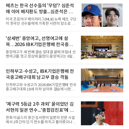
메츠는 한국 선수들의 '무덤'? 심준석
에 이어 배지환도 방출...심준석은 이
미 귀국, 배지환은 미국 잔류할 듯
미국 프로야구 메이저리그(MLB) 뉴욕 메츠 구단
이 한국인 선수들에게 가혹한 시련의 장소로 전
락하고 있다. 한때 한국 야구의 미래를 이끌어갈
대형 유망주로 기대를 모았던 투수 심준석에 이
어, 빅리그 경력을 지닌 내외야수 배지환까지 연
'삼세번' 중앙여고, 선명여고에 설
달아 뉴욕 메츠 산하 마이너리그에서 방출 통보
욕…2026 IBK기업은행배 전국중고
를 받는 아픔을 겪었다. 두 선수의 동반 이탈은
메츠 구단이 유독 한국 선수들에게 '기회의 땅'이
배구대회 우승
중앙여고가 세 번째 결승 맞대결 끝에 마침내 선
아닌 '무덤'처럼 작용하고 있음을 방증하고 있다.
명여고를 꺾고 정상에 올랐다.중앙여고는 6일
고교 시절 시속 160km에 달하는 강속구로 큰 스
충북 제천실내체육관에서 열린 2026 IBK기업은
포트라이트를 받았던 심준석은 루키리그에서 메
행배 전국중고배구대회 18세 이하 여자부 결승
츠 구단으로부터 방출 조치됐다. 피츠버그 파이
에서 선명여고를 세트스코어 3-1(13-25, 25-14,
인하부고·수성고, IBK기업은행배 전
리츠와 마이애미 말린스를 거쳐 메츠에 둥지를
25-17, 25-10)로 물리치고 우승을 차지했다.첫
틀며 반등을 노렸으나
국중고배구대회 남고부 결승 격돌
세트를 13-25로 내주며 불안하게 출발한 중앙여
고는 이후 조직력을 되찾아 2세트부터 경기 주
인하부고와 수성고가 2026 IBK기업은행배 전국
도권을 완전히 장악했다. 강한 서브와 탄탄한 수
중고배구대회 18세 이하 남자부 결승에 나란히
비를 앞세워 내리 세 세트를 따내며 짜릿한 역전
진출하며 우승을 놓고 맞대결을 펼치게 됐다.인
승을 완성했다.이번 우승은 더욱 의미가 컸다. 중
하부고는 5일 충북 제천실내체육관에서 열린 대
앙여고는 올해 3월 춘계연맹전과 5월 종별선수
회 남자 18세 이하부 준결승에서 남성고를 세트
'제구력 5등급 2주 과외' 꼴이었던 김
권대회 결승에서 모두 선명여고에 패해 준우승
스코어 3-1(25-17, 17-25, 25-21, 25-17)로 꺾
에 머물렀다. 그러나 세 번째
서현의 일본 연수...'종합검진표'에 불
고 결승행 티켓을 따냈다. 인하부고는 높은 공격
성공률을 앞세워 경기 주도권을 잡으며 승리를
과
한화 이글스의 영건 김서현이 일본의 전문 시설
거뒀다.수성고도 준결승에서 속초고를 상대로
에서 2주간의 단기 연수를 마치고 돌아왔으나,
안정된 조직력을 바탕으로 3-1(25-23, 25-16,
실전 마운드에서 여전히 극심한 제구 난조를 노
22-25, 25-19) 승리를 거두며 결승에 합류했다.