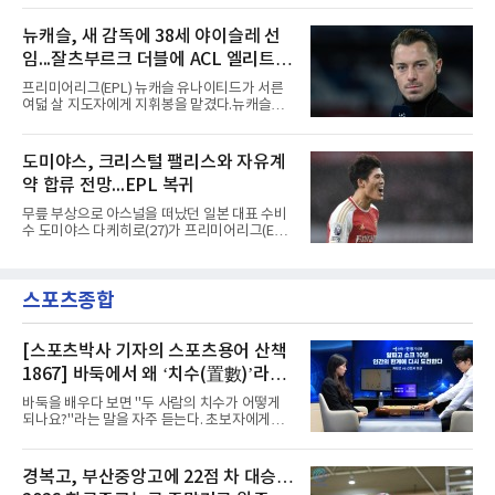
에 꼭 필요한 선수가 되겠다고 각오를 밝혔다.
컵 리그 페이즈 1차전 치바스 과달라하라(멕시
코)전에 선발 출전했으나 공격포인트 없이 후반
뉴캐슬, 새 감독에 38세 야이슬레 선
41분 타일러 보이드와 교체됐다. 이날 골을 넣었
임...잘츠부르크 더블에 ACL 엘리트 2
다면 공식전 5경기 연속 득점이었다. 다만 메이
저리그사커(MLS)에서 이어온 4경기 연속골 기
연패 경력
프리미어리그(EPL) 뉴캐슬 유나이티드가 서른
록은 유지된다.경기는 팽팽했다. 전반 38분 다비
여덟 살 지도자에게 지휘봉을 맡겼다.뉴캐슬은
드 마르티네스의 땅볼 크로스를 드니 부앙가가
6일(현지시간) 마티아스 야이슬레(독일) 감독 선
오른발로 마무리해 LAFC가 앞섰으나, 4분 뒤 로
임을 발표했다. 그는 스페인 라망가에서 진행 중
베르토 알바라도가 골 지역 정면에서 왼발 슈팅
인 프리시즌 캠프에 곧바로 합류했다. 구단은 유
도미야스, 크리스털 팰리스와 자유계
으로 골대 오른쪽 하단을 찔러 균형을 맞췄다.승
럽 축구계에서 가장 촉망받는 젊은 감독을 데려
부는 승부차기로 갈렸다. LAFC는
약 합류 전망...EPL 복귀
왔다고 밝혔다.이력은 이른 나이에 쌓였다. 서른
셋이던 2021년 오스트리아 레드불 잘츠부르크
무릎 부상으로 아스널을 떠났던 일본 대표 수비
사령탑에 올라 첫 시즌 리그와 컵대회를 동시에
수 도미야스 다케히로(27)가 프리미어리그(EPL)
제패했고, 구단 역사상 처음으로 팀을 유럽축구
로 돌아온다.영국 BBC는 6일(한국시간) 도미야
연맹(UEFA) 챔피언스리그 토너먼트에 올린 뒤
스가 입단 테스트를 마치고 크리스털 팰리스에
리그 2연패도 달성했다.아시아에서도 성과를 냈
자유계약(FA)으로 합류할 전망이라고 보도했다.
다. 2023년 사우디아라비아 알아흘리로 옮겨
스포츠종합
큰 틀의 계약 조건은 이미 합의됐고 구단은 개막
2024-2025시즌과 2025-2026시즌
을 앞두고 영입 절차를 서두르고 있다.그의 최근
여정은 순탄치 않았다. 고질적인 무릎 부상 끝에
지난 시즌 아스널과 상호 합의로 계약을 해지했
[스포츠박사 기자의 스포츠용어 산책
고, 네덜란드 아약스에서 시즌 막판 8경기를 소
1867] 바둑에서 왜 ‘치수(置數)’라고
화했다. 이후 일본 대표로 월드컵에 나서 선발 2
말할까
경기를 포함해 3경기를 뛰며 감각을 끌어올렸
바둑을 배우다 보면 "두 사람의 치수가 어떻게
다.구단의 판단은 신중했다. 크리스털 팰리스는
되나요?"라는 말을 자주 듣는다. 초보자에게는
기량을 확신하면서도 부상
다소 낯선 표현이다. ‘치수(置數)’는 한자어로
'둘 치(置)'와 '셀 수(數)'를 쓴다. '돌을 놓는 수'라
는 의미이다. 두 사람이 대등하게 승부할 수 있도
경복고, 부산중앙고에 22점 차 대승…
록 약한 쪽에게 미리 흑돌을 놓아주는 개수를 가