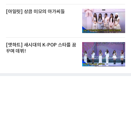
[아일릿] 상큼 미모의 아가씨들
[앳하트] 새시대의 K-POP 스타를 꿈
꾸며 데뷔!