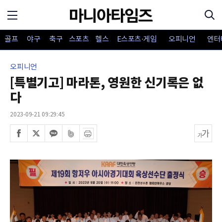
골프
야구
축구
스포츠
헬스
E스포츠·게임
오피니언
엔터
오피니언
[특별기고] 마라톤, 영원한 신기록은 없
다
2023-09-21 09:29:45