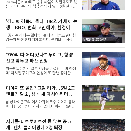
다?
2026시즌 KBO리그 순위 싸움이 치열해지고 있
는 가운데 투타의 핵심 전력 세 명이 9월 열리는
아시안게임 차출로 동시에 이탈하게 되면서, 한
화 이글스에 거센 폭풍우가 강타할 것으로 보인
다.이번 아시안게임 한국 야구대표팀에 타선의
'김태형 감독이 옳다' 144경기 체제 논
중심인 거포 노시환과 문현빈이 승선한 데 이어,
쟁…KBO, 변화 고민해야, 환경에 맞
대만 야구협회의 최종 엔트리 발표를 통해 아시
아 쿼터 최고의 히트작이자 선발진의 중추인 좌
는 경기 수가 바람직
"경기 수가 너무 많다"는 롯데 자이언츠 김태형
완 에이스 왕옌청까지 차출이 확정되었다. 팀 공
감독이 던진 한마디가 화제다. 폭염으로 사상 초
격의 핵과 마운드의 핵심 자원들이 단 한꺼번에
유의 이틀 연속 전 경기 취소가 결정된 날, 김 감
이탈하는 초유의 사태가 벌어진 것이다.문제는
독은 단순히 더위를 이야기하지 않았다. 우천,
이들의 공백이 발생하는 시점이다. 9월은 정규
폭염, 부상 등 변수가 늘어나는 현실에서 현재
'760억 다 어디 갔나?' 푸이그, 형량
리그의 최종 순위와 포스트시즌 진출 팀이 판가
팀당 144경기 체제가 과연 지속 가능한지 질문
름 나는 가장 잔인하고도 중
선고 앞두고 파산 신청
을 던졌다.물론 144경기가 세계적으로 특별히
많은 숫자는 아니다. 메이저리그는 팀당 162경
야구팬들에게 강렬한 인상을 남겼던 '쿠바 야생
기, 일본프로야구도 143~144경기를 치른다. 숫
마' 야시엘 푸이그의 인생이 또 한 번 중대한 갈
자만 놓고 보면 KBO가 유난히 혹사 구조라고 말
림길에 섰다. 메이저리그와 한국 프로야구에서
하기 어렵다.하지만 중요한 것은 숫자가 아니라
거액을 벌었던 푸이그가 연방 사건 선고를 앞두
환경이다. 한국의 여름은 달라지고 있다. 과거와
고 파산보호를 신청했다.푸이그는 최근 미국 플
미야지 또 콜업? 그럴 리가…6일 2군
비교하기 어려울 정도로 폭염이 길어지고 강해
로리다 파산 법원에 챕터11 파산보호 신청을 냈
지고 있다. 여기에 장마, 이
엔트리 말소, 삼성 새 아시아쿼터 찾았
다. 챕터11은 기업이나 개인이 채권자들과 협의
를 통해 재정 구조를 재편할 수 있도록 돕는 제도
나
삼성 라이온즈의 아시아쿼터 투수 미야지 유라
다.미 매체들에 따르면 푸이그의 자산 규모는
에 대한 궁금증이 커지고 있다.미야지는 6일 퓨
1000만~5000만 달러(약 146억~730억 원), 부
처스리그(2군) 엔트리에서도 말소됐다. 일반적
채는 100만~1000만 달러(약 14억~146억 원) 수
으로 2군 엔트리 말소는 1군 등록, 부상 관리, 선
준으로 신고됐다. 다만 법원은 채권자 목록과 자
수단 조정 등 여러 의미가 있을 수 있다. 하지만
시애틀-디트로이트전 몸 맞는 공 5
산 내역 등 일부 필수 자료가 빠졌다며 서류 미비
현재 미야지의 상황을 고려하면 단순한 1군 콜
를 지적했다.관심이 쏠리는 이
개...벤치 클리어링에 2명 퇴장
업 준비로 보기에는 무리가 있어보인다.미야지