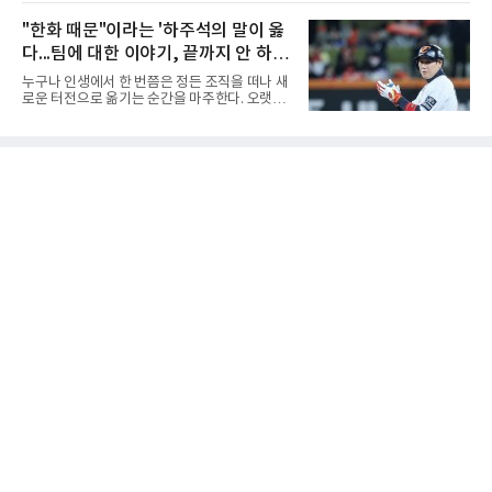
출하며 야구 팬들과 전문가들 사이에 씁쓸한 뒷
치열한 승부 속에서도 공수 균형을 유지한 수성
맛을 남기고 있다.출국 당시만 해도 선수의 고질
"한화 때문"이라는 '하주석의 말이 옳
고는 인하부고와 우승을 다툴 기회를 잡았다.여
적인 제구 문제를 해결할 특효약이 될 것처럼 포
자 18세 이하부에서는 중앙여고
다...팀에 대한 이야기, 끝까지 안 하는
장되었던 이번 연수는, 뚜껑을 열어보니 '제구력
5등급에게 2주짜리 족집게 과외를 붙여 1등급을
게 도리
누구나 인생에서 한 번쯤은 정든 조직을 떠나 새
기대한 꼴'이었다는 냉정한 평가를 피하기 어렵
로운 터전으로 옮기는 순간을 마주한다. 오랫동
게 됐다.야구에서 투수의 제구력은 오랜 시간 투
안 애정을 쏟았던 직장이든, 혹은 아쉬움과 상처
구폼을 반복하며 몸에 새겨진 일종의 근육 기억
를 안고 떠난 곳이든 마침표를 찍는 일은 늘 복잡
과 밸런스의 산물이다. 릴리스 포인트의 미세한
한 감정을 동반한다. 그곳을 떠난 뒤 주위에서 묻
오차나 하체 활용의 불균형은 수백, 수천 번의
는다. "지금 여기 어때? 거기는 어땠어?" 이때 쏟
교정 훈련과 실전 피드
아지는 유혹은 달콤하다. 그동안 쌓였던 불만과
섭섭함을 토로하며 동조를 구하고 싶은 마음이
굴뚝같아진다. 하지만 사회생활의 오랜 격언이
자 진리는 명확하다. '전 회사 욕은 결국 누워서
침 뱉기'다. 최근 하주석의 MHN 스포츠와의 인
터뷰는 이 평범한 진리를 가장 극적으로 보여주
며 깊은 여운을 남겼다. 오랫동안 한 팀의 주전으
로 헌신하다 새로운