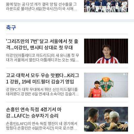
는 올 시즌 강력한 구위로 기대를 모았지만, 1군
몸에 맞는 공 다섯 개가 결국 양 팀 선수들을 그
무대에서는 제구 불안이 반복됐다. 빠른 공이라
라운드로 불러냈다.6일(한국시간) 미국 시애틀
는 확실한 장점을 갖고 있음에도 볼넷과 사구가
T모바일 파크에서 열린 시애틀 매리너스와 디트
이어지면서 안정감을 보여주지 못했다.삼성으로
로이트 타이거스의 경기에서 벤치 클리어링이
서는 고민이 깊어질 수밖에 없다.아시아쿼터 시
벌어졌다. 난투극으로 번지지는 않았으나 좌완
장 특성상 교체가 쉽지는 않지만, 시즌 후반 순
축구
게이브 스파이어와 댄 윌슨 시애틀 감독이 퇴장
위 경쟁을 생각하면 불안한
당했다.발단은 선발이었다. 시애틀 브라이언 우
가 디트로이트 타자를 세 차례 맞혔다. 다만 팔꿈
치 보호대에 맞거나 변화구에 발이 스치는 수준
'그리즈만의 7번' 달고 서울에서 첫 출
이어서 치명적이지는 않았다.분위기는 그다음에
격...이강인, 맨시티 상대로 첫 무대
달라졌다. 우에 이어 등판한 스파이어가 우타자
글라이버 토레스의 몸쪽 빠른 볼로 왼쪽 넓적다
이강인(아틀레티코 마드리드)의 새 유니폼 첫 무
리를 맞혔다. 토레스와 시애틀 포수 칼 롤리가 말
대가 서울에서 열린다.아틀레티코는 오는 9일
을 주고받자 AJ 힌치 디
오후 8시 서울월드컵경기장에서 맨체스터 시티
와 2026 쿠팡플레이 시리즈 친선 경기를 치른다.
구단 소집 명단에 이강인이 포함되면서 변수가
고교·대학서 모두 우승 맛봤다...K리그
없는 한 그의 첫 출격은 서울이 된다.등번호부터
1 강원, 19세 미드필더 김슬기 영입
무게가 실렸다. 이강인은 첫 경기부터 7번을 단
다. 2010년대 팀의 전성기를 이끈 앙투안 그리즈
강원FC가 대학 무대에서 뛰던 신인 미드필더를
만이 달았던 번호다.합류 과정은 순탄치 않았다.
데려왔다.강원은 6일 연세대 소속이던 김슬기
스페인으로 건너가려던 그는 병역 특례 행정 절
(19)를 영입했다고 밝혔다. 186㎝, 79㎏의 신체
차 문제로 출국이 미뤄졌고, 국내에서 홀로 훈련
조건을 갖췄다.이력은 우승으로 채워져 있다. 수
해 왔다. 6일 입국하는 동료들과 처음 대면한 뒤
원고 시절 주축으로 활약하며 지난해 전국고등
손흥민 연속 득점 4경기서 마
짧게 호흡을 맞춰 경기에 나선다.역할도 관심사
리그와 추계전국고등대회 우승에 기여했고, 올
다. 유려한 탈압박과
감...LAFC는 승부차기 승리
해 연세대 진학 후에는 춘계한산대첩기대학대회
정상에 올랐다. 2024년에는 17세 이하(U-17) 대
손흥민(LAFC)의 연속 득점 행진이 네 경기에서
표팀 훈련에도 소집됐다.김슬기는 입단하게 돼
멈췄다.손흥민은 6일(한국시간) 미국 로스앤젤
기쁘고 영광이라며 프로 무대에서도 성장해 팀
레스 BMO 스타디움에서 열린 2026시즌 리그스