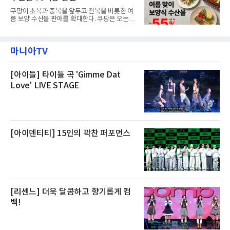
을 제공한다”고 밝혔다.패키지는 디럭스와 이그
쿠팡이 초복과 중복을 앞두고 전복을 비롯한 여
제큐티브 두 가지 타입으로 구성된다. 디럭스 패
름 보양 수산물 판매를 확대한다. 쿠팡은 오는
키지는 객실 1박(룸 온리)으로 심플한 호캉스를
20일까지 전복, 문어, 낙지, 장어 등 70여종의 수
즐길 수 있으며, 이그제큐티브 패키지는 객실 1
산물을 할인 판매한다고 8일 밝혔다.이번 행사
박과 함께 클럽 앰배서더 라운지 2인 이용, 웰니
에는 국내산 활전복과 문어, 낙지, 장어, 생물새
스 센터 사우나 2인 이용 혜택이 포함된다.특히
마니아TV
우 등이 포함됐다. 쿠팡은 올해 큰 크기의 전복
클럽 앰배서더 라운지
생산량이 늘어난 점을 반영해 주요 산지 상품을
로켓프레시 새벽배송으로 선보인다고 설명했다.
전복은 산지에서 채취한 뒤 전국으로 직송되는
[아이들] 타이틀 곡 'Gimme Dat
방식으로 운영된다. 신선도가 중요한 상품인 만
Love' LIVE STAGE
큼 이르면 다음 날 오전 배송이 가능하도록 물류
망을 활용하고 있다.쿠팡의 전복 매입량도 늘고
있다. 쿠팡에 따르면 전복 매입량은 2020년 30
톤 미만에서 2022년 140톤
[아이덴티티] 15인의 꽉찬 퍼포먼스
[리센느] 더욱 달콤하고 향기롭게 컴
백!