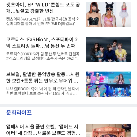
루자 시카고’에는 에스파 외에도 제니, 아이들,
공연 무대에 오르며 실전 경험을 쌓아왔다.이들
캣츠아이, EP ‘WILD’ 콘셉트 포토 공
코르티스 등 K팝 스타들이 출연진 명단에 이름
은 소속사 패밀리 콘서트를 비롯해 '뷰티풀 민트
을 올렸다.이날 에스파는
개…낯설고 강렬한 변신
라이프 2025', '2025 부산국제록페스티벌' 등 대
형 무대에 잇달아 출연해 당찬 에너지와 풋풋한
캣츠아이(KATSEYE)가 31일(한국시간) 공식 소
매력으로 음악팬들의 눈도장을 찍었다.이후
셜미디어를 통해 세 번째 EP ‘WILD(와일드)’의
AxMxP는 '카운트다운 판타지 2025-2026',
콘셉트 포토와 트랙리스트를 공개했다.‘Wild
'PEAKBOX 2025 vol.2 : 사랑·청춘·행복', '2025
heart(와일드 하트)’라는 제목이 붙은 콘셉트 포
Someday Christmas - 부산' 등 무대를 통해 안
토에는 멤버들의 본능적이고 야성적인 면모가
코르티스 ‘FaSHioN’, 스포티파이 2
정적인 실력을 입증했고, 올해 '2026 어썸뮤직
강렬하게 담겼다. 짙은 아이섀도와 푸른빛·금빛·
페스티벌', '뷰티풀 민트 라이프 2026', '2026
억 스트리밍 돌파…팀 통산 두 번째
붉은빛의 컬러 렌즈가 비현실적인 분위기를 자
아내고, 여러 원색이 불규칙하게 뒤섞인 멀티컬
코르티스(CORTIS)가 팀 통산 두 번째로 단일곡
러 헤어와 과감한 블루·블랙 립 메이크업이 낯설
2억 스트리밍을 달성했다.소속사 측은 29일 “코
고도 매혹적인 비주얼을 완성했다.스타일링 역
르티스의 데뷔 앨범 수록곡 ‘FaSHioN’이 글로
시 파격적이다. 스터드와 망사, 코르셋, 풍성한
벌 오디오·음원 스트리밍 플랫폼 스포티파이에
레이스 등 언뜻 어울리지 않을 듯한 소재와 실루
서 27일 자로 누적 재생 수 2억 회를 돌파했
브브걸, 활발한 음악방송 활동…시원
엣을 거침없이 결합했다. 멤버들은 각기 다른 개
다”고 밝혔다.곡이 발표된 지 약 10개월 만이다.
성을 살린 스타일링을 선
한 보컬+통통 튀는 안무로 무더위 사
팀의 첫 번째 2억 스트리밍 곡은 동일 음반에 수
록된 ‘GO!’다. 이 노래는 공개 약 9개월 만인 지
냥
브브걸(BBGIRLS)이 ‘서머 퀸’의 존재감을 다시
난달 26일 자에 2억 고지를 밟았다. 이는 최근 5
한번 보여줬다.브브걸은 지난 16일 새 싱글
년 내 데뷔한 보이그룹의 곡 중 최단기 2억 달성
'BODY WAVE'(바디 웨이브)를 발매하고 각종 음
이며 ‘FaSHioN’이 그 다음이다.코르티스는 평
악방송에 출연했다.브브걸은 컴백 이후 Mnet
소 관심이 많은 ‘패션’을 소재로 곡을 공동 창작
'엠카운트다운'을 시작으로 KBS2 '뮤직뱅크',
했다. “내 티, 5 bucks 바지는, 만원” 등 멤버들
문화라이프
MBC '쇼! 음악중심', SBS '인기가요' 등 주요 음
의 라이프 스타일
악방송 무대에 올라 화려한 퍼포먼스를 펼쳤다.
시원한 에너지와 안정적인 라이브, 통통 튀는 매
력을 앞세워 매 무대 색다른 볼거리를 선사했다.
앰배서더 서울 풀만 호텔, ‘앰버드 시
특히 화사한 파스텔 톤의 비치웨어부터 청량한
어터’ 새 단장…새로운 브랜드 경험 선
마린룩, 햇살 아래 반짝이는 물결을 연상시키는