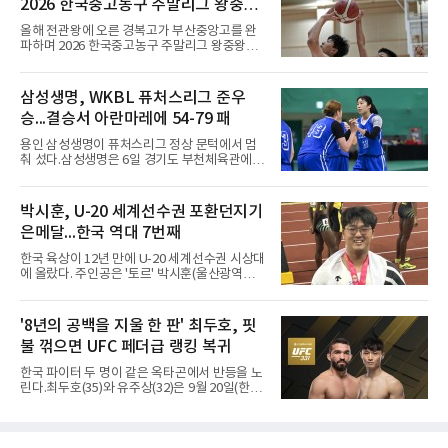
2026 한국중고농구 주말리그 왕중왕
리킨다. 오늘날의 접바둑에서 말하는 '두 점', '세
점'이 바로 치수다. (본 코너 1844회 ‘왜 '접바
전 첫 승 신고
올해 전관왕에 오른 경복고가 부산중앙고를 완
둑'이라 말할까’ 참조)일본어에서도 같은 한자를
파하며 2026 한국중고농구 주말리그 왕중왕전
사용한다. 일본에서는 ‘置き石(오키이시, 놓는
첫 경기를 승리로 장식했다.경복고는 6일 전남
돌)’ 또는 ‘手合割(테아이와리, 대국 조건)’이라
해남 우슬체육관에서 열린 대회 남고부 예선리
는 표현을 많이 쓰지만, ‘置数(ちすう, 치스
그 H조 1차전에서 부산중앙고를 98-76으로 제
삼성생명, WKBL 퓨처스리그 준우
우)’라는 용례도 문헌에서 확인된다. 다만 현대
압했다. 박지오가 26점, 김호원이 22점, 정우진
일본
승...결승서 아란마레에 54-79 패
이 19점을 올리는 등 삼각편대의 고른 활약이 승
리를 이끌었다.경복고는 경기 초반부터 박지오
용인 삼성생명이 퓨처스리그 정상 문턱에서 멈
와 김호원의 내·외곽포가 고르게 터지며 주도권
춰 섰다.삼성생명은 6일 경기도 부천체육관에서
을 잡았다. 전반을 40-34로 앞선 경복고는 후반
열린 2026 티켓링크 WKBL 퓨처스리그 결승에
들어 높은 야투 성공률을 앞세워 점수 차를 더욱
서 일본여자프로농구 2부 리그 아란마레에 54-
벌렸고, 결국 22점 차 완승으로 경기를 마무리했
79로 졌다. 이다연이 14점을 넣었으나 20점 9리
박시훈, U-20 세계선수권 포환던지기
다.B조에서는 용산고가 안양고를 98-71로 꺾고
바운드를 기록한 바이 쿰바 디야산을 앞세운 상
대회 2연승을 달렸다.한편 남중
은메달...한국 역대 7번째
대를 넘지 못했다.이번 대회에 처음 출전한 아란
마레는 조별리그부터 결승까지 6전 전승을 거뒀
한국 육상이 12년 만에 U-20 세계선수권 시상대
고, 디야산이 최우수선수(MVP)로 뽑혔다.
에 올랐다. 주인공은 '토르' 박시훈(울산광역시)
이다.박시훈은 6일(한국시간) 미국 오리건주 유
진 헤이워드 필드에서 열린 세계육상연맹(WA)
20세 이하 세계선수권 남자 포환던지기 결선에
'8년의 공백을 지울 한 판' 최두호, 핏
서 20.31ｍ를 던져 2위에 올랐다. 우승자 알레산
불 꺾으면 UFC 페더급 랭킹 복귀
드로 보르헤스(브라질)와는 4㎝ 차이였다.기록
의 의미는 크다. 1986년 시작된 이 대회에서 한
한국 파이터 두 명이 같은 옥타곤에서 반등을 노
국이 따낸 메달은 은 1개와 동 5개뿐이다. 1992
린다.최두호(35)와 유주상(32)은 9월 20일(한국
년 이진일(800ｍ)의 은메달 이후 박재홍, 박재
시간) 미국 로스앤젤레스 크립토닷컴 아레나에
명, 정상진, 김현섭, 우상혁이 동메달을 보탰다.
서 열리는 'UFC 331: 반 vs 판토자 2'에 출전해
박시훈은 2014년 우상혁 이후 12년 만이자 역대
각각 파트리시우 핏불(39·브라질), 마이클 애즈
7번째 메달리스트가 됐다.승부는 막판에 갈렸