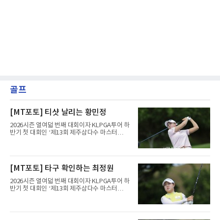
골프
[MT포토] 티샷 날리는 황민정
2026시즌 열여덟 번째 대회이자 KLPGA투어 하
반기 첫 대회인 ‘제13회 제주삼다수 마스터
스’(총상금 10억 원, 우승상금 1억 8천만 원)가
제주도 서귀포시에 위치한 테디밸리 골프앤리조
트(파72/6,767야드)에서 열리고 있다.6일 현재
1라운드 경기가 펼쳐지고 있다.황민정이 16번
[MT포토] 타구 확인하는 최정원
홀에서 경기하고 있다.
2026시즌 열여덟 번째 대회이자 KLPGA투어 하
반기 첫 대회인 ‘제13회 제주삼다수 마스터
스’(총상금 10억 원, 우승상금 1억 8천만 원)가
제주도 서귀포시에 위치한 테디밸리 골프앤리조
트(파72/6,767야드)에서 열리고 있다.6일 현재
1라운드 경기가 펼쳐지고 있다.최정원이 16번