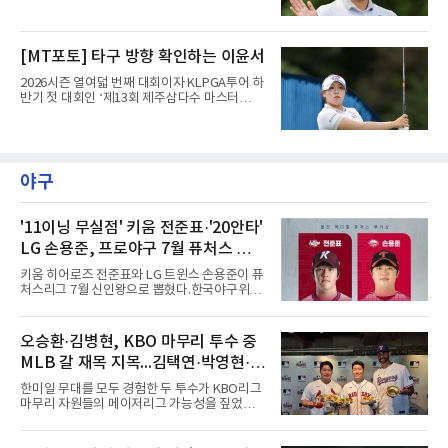
제주도 서귀포시에 위치한 테디밸리 골프앤리조
트(파72/6,767야드)에서 열리고 있다.7일 현재
2라운드 경기가 펼쳐지고 있다.이윤서(SBI)가 1
[MT포토] 타구 방향 확인하는 이윤서
번 홀에서 경기하고 있다.
2026시즌 열여덟 번째 대회이자 KLPGA투어 하
반기 첫 대회인 ‘제13회 제주삼다수 마스터
스’(총상금 10억 원, 우승상금 1억 8천만 원)가
제주도 서귀포시에 위치한 테디밸리 골프앤리조
트(파72/6,767야드)에서 열리고 있다.7일 현재
2라운드 경기가 펼쳐지고 있다.이윤서(SBI)가 1
번 홀에서 경기하고 있다.
야구
'11이닝 무실점' 키움 전준표·'20안타'
LG 손용준, 프로야구 7월 퓨처스 루키
상
키움 히어로즈 전준표와 LG 트윈스 손용준이 퓨
처스리그 7월 신인왕으로 뽑혔다.한국야구위원
회(KBO)는 7일 2026 메디힐 KBO 퓨처스리그 7
월 퓨처스 루키상 수상자로 두 선수를 선정했다
고 밝혔다. 대체 선수 대비 승리 기여도(WAR)를
오승환·김병현, KBO 마무리 투수 중
기준으로 전준표가 0.63, 손용준이 0.73으로 각
MLB 갈 재목 지목...김택연·박영현·조
각 투수와 타자 부문 1위에 올랐다.전준표의 7월
은 완벽했다. 두 경기에 모두 선발 등판해 11이
병현
한미일 무대를 모두 경험한 두 투수가 KBO리그
닝 무실점으로 2승을 챙겼다. 월간 평균자책점
마무리 자원들의 메이저리그 가능성을 짚었다.
0.00으로 전체 1위, 이닝당 출루허용률(WHIP)
오승환은 7일 서울 용산구 코레아노스 키친 녹
은 1.00이다. 서울고 졸업 후 2024 신인 드래프
사평점에서 열린 'MLB 브렉퍼스트 클럽 시즌2'
트 1라운드 8순위로 키움에 입단했다.손용준은