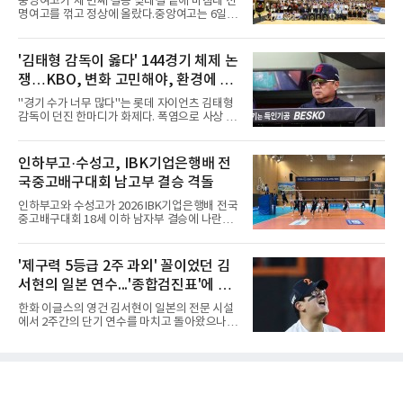
중앙여고가 세 번째 결승 맞대결 끝에 마침내 선
아닌 '무덤'처럼 작용하고 있음을 방증하고 있다.
명여고를 꺾고 정상에 올랐다.중앙여고는 6일
고교 시절 시속 160km에 달하는 강속구로 큰 스
충북 제천실내체육관에서 열린 2026 IBK기업은
포트라이트를 받았던 심준석은 루키리그에서 메
행배 전국중고배구대회 18세 이하 여자부 결승
츠 구단으로부터 방출 조치됐다. 피츠버그 파이
에서 선명여고를 세트스코어 3-1(13-25, 25-14,
'김태형 감독이 옳다' 144경기 체제 논
리츠와 마이애미 말린스를 거쳐 메츠에 둥지를
25-17, 25-10)로 물리치고 우승을 차지했다.첫
틀며 반등을 노렸으나
쟁…KBO, 변화 고민해야, 환경에 맞
세트를 13-25로 내주며 불안하게 출발한 중앙여
고는 이후 조직력을 되찾아 2세트부터 경기 주
는 경기 수가 바람직
"경기 수가 너무 많다"는 롯데 자이언츠 김태형
도권을 완전히 장악했다. 강한 서브와 탄탄한 수
감독이 던진 한마디가 화제다. 폭염으로 사상 초
비를 앞세워 내리 세 세트를 따내며 짜릿한 역전
유의 이틀 연속 전 경기 취소가 결정된 날, 김 감
승을 완성했다.이번 우승은 더욱 의미가 컸다. 중
독은 단순히 더위를 이야기하지 않았다. 우천,
앙여고는 올해 3월 춘계연맹전과 5월 종별선수
폭염, 부상 등 변수가 늘어나는 현실에서 현재
인하부고·수성고, IBK기업은행배 전
권대회 결승에서 모두 선명여고에 패해 준우승
팀당 144경기 체제가 과연 지속 가능한지 질문
에 머물렀다. 그러나 세 번째
국중고배구대회 남고부 결승 격돌
을 던졌다.물론 144경기가 세계적으로 특별히
많은 숫자는 아니다. 메이저리그는 팀당 162경
인하부고와 수성고가 2026 IBK기업은행배 전국
기, 일본프로야구도 143~144경기를 치른다. 숫
중고배구대회 18세 이하 남자부 결승에 나란히
자만 놓고 보면 KBO가 유난히 혹사 구조라고 말
진출하며 우승을 놓고 맞대결을 펼치게 됐다.인
하기 어렵다.하지만 중요한 것은 숫자가 아니라
하부고는 5일 충북 제천실내체육관에서 열린 대
환경이다. 한국의 여름은 달라지고 있다. 과거와
회 남자 18세 이하부 준결승에서 남성고를 세트
'제구력 5등급 2주 과외' 꼴이었던 김
비교하기 어려울 정도로 폭염이 길어지고 강해
스코어 3-1(25-17, 17-25, 25-21, 25-17)로 꺾
지고 있다. 여기에 장마, 이
서현의 일본 연수...'종합검진표'에 불
고 결승행 티켓을 따냈다. 인하부고는 높은 공격
성공률을 앞세워 경기 주도권을 잡으며 승리를
과
한화 이글스의 영건 김서현이 일본의 전문 시설
거뒀다.수성고도 준결승에서 속초고를 상대로
에서 2주간의 단기 연수를 마치고 돌아왔으나,
안정된 조직력을 바탕으로 3-1(25-23, 25-16,
실전 마운드에서 여전히 극심한 제구 난조를 노
22-25, 25-19) 승리를 거두며 결승에 합류했다.
출하며 야구 팬들과 전문가들 사이에 씁쓸한 뒷
치열한 승부 속에서도 공수 균형을 유지한 수성
맛을 남기고 있다.출국 당시만 해도 선수의 고질
고는 인하부고와 우승을 다툴 기회를 잡았다.여
적인 제구 문제를 해결할 특효약이 될 것처럼 포
자 18세 이하부에서는 중앙여고
장되었던 이번 연수는, 뚜껑을 열어보니 '제구력