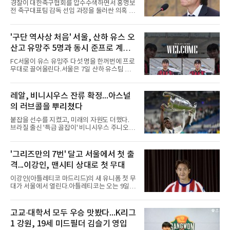
앞서 시애틀 선발 브라이언 우의 공에 세 차례나
경찰이 대한축구협회를 압수수색하면서 홍명보
맞았던 디트로이트 선수들은 분을 참지 못하고
전 축구대표팀 감독 선임 과정을 둘러싼 의혹 규
그라운드로 뛰쳐나왔다.심판
명에 속도가 붙었다.월드컵 조별리그 탈락 이후
비판이 홍 전 감독에게 집중됐지만 경찰의 시선
은 다른 곳을 향한다. 성적 부진과 별개로 선임
'구단 역사상 처음' 서울, 산하 유스 오
과정에 부당함이 있었는지가 수사의 본류다.7일
산고 유망주 5명과 동시 준프로 계
연합뉴스 취재를 종합하면 서울경찰청 광역수사
단 금융범죄수사대는 전날 축구협회 사무실 등
약...ACL2 겨냥
FC서울이 유스 유망주 다섯 명을 한꺼번에 프로
을 압수수색해 감독 선임 관련 자료를 다수 확보
무대로 끌어올린다.서울은 7일 산하 유스팀 서
했다. 특히 감독 후보를 검토해 이사회에 추천하
울 오산고 소속 선수 5명과 준프로 계약을 맺었
는 전력강화위원회가 생성한 자료를 집중적으로
다고 밝혔다. 한 번에 다섯 명과 계약한 것은 구
확보한 것으로 알려졌다.경찰은 협회가 홍 전 감
단 역사상 처음으로, 3학년 김강준·신지섭·이서
레알, 비니시우스 잔류 확정...아스널
독을 1순위 후보로 정하고 검증한 과정, 이사회
현·정현웅과 2학년 정하원이 대상이다.오산고의
의 최종 승인 경위를 살
의 러브콜을 뿌리쳤다
성적이 배경이 됐다. 올 시즌 백운기 전국 고등학
교 축구대회와 코리아풋볼파크 U-18 챔피언스
붙잡을 선수를 지켰고, 미래의 자원도 더했다.
컵, K리그 U-17 챔피언십을 잇달아 제패했다.시
브라질 출신 '특급 골잡이' 비니시우스 주니오르
기도 맞물렸다. 서울은 9월 시작하는 아시아축
(26)가 레알 마드리드와의 동행을 2032년까지
구연맹(AFC) 챔피언스리그2(ACL2)를 앞두고 선
이어간다.스페인 프로축구 프리메라리가 '거함'
수단 깊이를 더하는 동시에 유스 출신에게 국제
레알 마드리드는 7일(한국시간) 비니시우스와
'그리즈만의 7번' 달고 서울에서 첫 출
무대 경험을 주려 했다.면면도 다양하다. 측면 공
2032년 6월 30일까지 유효한 6년 연장 계약에
격수 정현웅은 돌파력이
격...이강인, 맨시티 상대로 첫 무대
합의했다고 공식 발표했다. 비니시우스는 재계
약 확정 후 사회관계망서비스(SNS)에 베르나베
이강인(아틀레티코 마드리드)의 새 유니폼 첫 무
우에서의 8년은 너무 짧다며, 앞으로 6년, 그리
대가 서울에서 열린다.아틀레티코는 오는 9일
고 영원히 함께하겠다고 애정을 드러냈다.성사
오후 8시 서울월드컵경기장에서 맨체스터 시티
과정에는 우여곡절이 있었다. 그는 최근 잉글랜
와 2026 쿠팡플레이 시리즈 친선 경기를 치른다.
드 프리미어리그(EPL) 챔피언 아스널의 뜨거운
구단 소집 명단에 이강인이 포함되면서 변수가
고교·대학서 모두 우승 맛봤다...K리그
관심을 받았는데, 18개월간 이어진 재계약 협상
없는 한 그의 첫 출격은 서울이 된다.등번호부터
이 한때 교착됐기 때문이다. 그러
1 강원, 19세 미드필더 김슬기 영입
무게가 실렸다. 이강인은 첫 경기부터 7번을 단