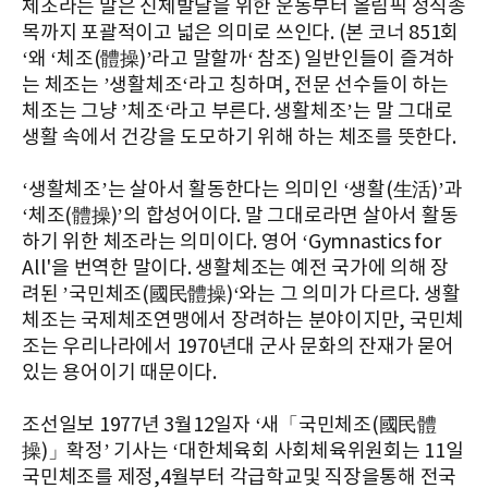
체조라는 말은 신체발달을 위한 운동부터 올림픽 정식종
목까지 포괄적이고 넓은 의미로 쓰인다. (본 코너 851회
‘왜 ‘체조(體操)’라고 말할까‘ 참조) 일반인들이 즐겨하
는 체조는 ’생활체조‘라고 칭하며, 전문 선수들이 하는
체조는 그냥 ’체조‘라고 부른다. 생활체조’는 말 그대로
생활 속에서 건강을 도모하기 위해 하는 체조를 뜻한다.
‘생활체조’는 살아서 활동한다는 의미인 ‘생활(生活)’과
‘체조(體操)’의 합성어이다. 말 그대로라면 살아서 활동
하기 위한 체조라는 의미이다. 영어 ‘Gymnastics for
All'을 번역한 말이다. 생활체조는 예전 국가에 의해 장
려된 ’국민체조(國民體操)‘와는 그 의미가 다르다. 생활
체조는 국제체조연맹에서 장려하는 분야이지만, 국민체
조는 우리나라에서 1970년대 군사 문화의 잔재가 묻어
있는 용어이기 때문이다.
조선일보 1977년 3월12일자 ‘새「국민체조(國民體
操)」확정’ 기사는 ‘대한체육회 사회체육위원회는 11일
국민체조를 제정,4월부터 각급학교및 직장을통해 전국