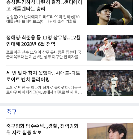
미디어데이에서 김택연(두산 베어스)과 박영현
송성문·김하성 나란히 결장...샌디에이
방망이로 존재감을 드러냈다. 지난달 퓨처스리
(kt wiz), 조병현(SSG 랜더스)을 지목했다. 그는
그 전체에서 가장 많은 20안타를 때
고·애틀랜타는 승리
KBO리그에 구속과 신체 능력이 좋은 선수가 많
다며 세 이름을 꺼냈다.다만 조건을 달았다. 오승
송성문(29·샌디에이고 파드리스)과 김하성(30·
환은 이들이 경기 운영 능력과 경험을 더 쌓으면
애틀랜타 브레이브스)이 나란히 출전 기회를 잡
메이저리그 진출이 가능하다면서도, 지금보다
지 못했다.송성문은 7일(한국시간) 미국 피닉스
한두 단계 성장해야 성공할 수 있다고 강조했다.
체이스필드에서 열린 애리조나 다이아몬드백스
김병현도 같은 방향을 짚었다. 그는 김택연과 박
와의 원정 경기에서 벤치를 지켰다. 전날 교체로
정해영·최준용 등 11명 상무행...12월
영현을 꼽으며 한국에서는 최고 대우를 받지만
나서 1볼넷 1득점을 기록했으나 이날은 끝내 더
미국은 다르다고 조언했다.
입대해 2028년 6월 전역
그아웃을 벗어나지 못했다. 시즌 성적은 55경기
타율 0.208(106타수 22안타), 1홈런, 15타점이
프로야구 선수 11명이 상무 유니폼을 입는다.국
다. 팀은 애리조나를 5-1로 꺾고 서부지구 2위와
군체육부대는 지난 6일 상무 야구단 합격자를
1경기 차로 좁혔다.김하성의 상황은 더 어렵다.
확정하고 선수들에게 개별 통보했다.연합뉴스가
애틀랜타 트루이스트 파크에서 열린 마이애미
10개 구단에 확인한 결과, KIA 타이거즈에서는
말린스전에 나서지 못하며 3경기 연속 결장했
핵심 불펜 정해영과 우완 한재승, 내야수 윤도현
세 번 맞자 참지 못했다...시애틀-디트
다. 지난 4일 부상자명단(IL)에서 해제돼 복귀했
이 합격했다. 롯데 자이언츠는 오른손 불펜 최준
지만 주전 경쟁에서 밀려난
로이트 벤치 클리어링
용과 이민석, 내야수 이호준 세 명이 이름을 올
렸고, 삼성 라이온즈에서도 좌완 이승현과 외야
고의로 던진 공 하나가 징계로 돌아왔다. 미국프
수 함수호, 내야수 심재훈이 통보를 받았다.두산
로야구 메이저리그(MLB)에서 빈볼로 벤치 클리
베어스 투수 최지강과 키움 히어로즈 외야수 원
어링을 일으킨 투수와 감독이 제재를 받았다.메
성준도 상무에서 군 복무를 하게 됐다. 반면 LG
이저리그 사무국은 7일(한국시간) 시애틀 매리
트윈스와 한화 이글스, SSG 랜더스, NC 다이노
너스 불펜 투수 게이브 스파이어에게 3경기, 댄
스, kt wiz에서는 합격자가 나오지 않았다.이들
축구
윌슨 감독에게 1경기 출장 금지 처분을 내렸다.
은 올해 12월 입대해 2028
두 사람에게는 공개되지 않은 벌금도 부과됐다.
발단은 전날 경기였다. 미국 워싱턴주 시애틀 T
모바일 파크에서 열린 디트로이트 타이거스전 8
축구협회 압수수색..,경찰, 전력강화
회초, 2사 후 등판한 스파이어가 글라이버 토레
위 자료 집중 확보
스에게 155㎞ 강속구를 던져 허벅지를 맞혔다.