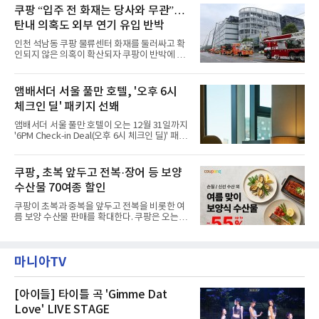
주민을 대상으로 전문 출장 청소서비스 지원에
쿠팡 “입주 전 화재는 당사와 무관”…
라 극장을 모티브로 한 데코레이션으로 구성됐
나섬으로써 본격적인 지역사회 복구 작업이 시
다. 무대 공간 및 티켓 박스
탄내 의혹도 외부 연기 유입 반박
작된 것이다.대피소 주민 중심 청소 접수, 첫날
부터 2가구 지원 완료CFS는 신현초등학교, 신
인천 석남동 쿠팡 물류센터 화재를 둘러싸고 확
현북초등학교, 신현여자중학교 등 인천 서해구
인되지 않은 의혹이 확산되자 쿠팡이 반박에 나
관내 임시 대피소 3곳에서 체류해온 화재 피해
섰다. 화재 전 센터 내부에서 탄내가 났다는 주장
주민들을 대상으로 출장 청소업체 요청 접수를
에 대해서는 외부 화재 연기 유입이라고 설명했
시작했다. 현장에서 극심한 피해를 입은 지역 주
고, 2023년 같은 물류센터에서 발생한 화재에
앰배서더 서울 풀만 호텔, '오후 6시
민들의 호응 속에 CFS는 즉시 행동에 나섰다. 지
대해서도 쿠팡 입주 전 공사 과정에서 벌어진 일
난 28일 오후 전문 청소업체와
체크인 딜' 패키지 선봬
이라며 선을 그었다.쿠팡은 21일 인천 물류센터
내부에서 불이 타는 냄새가 났다는 의혹과 관련
앰배서더 서울 풀만 호텔이 오는 12월 31일까지
해 “사실무근”이라는 입장을 밝혔다.회사 측은
'6PM Check-in Deal(오후 6시 체크인 딜)' 패키
“인근에서 지난 15일 다른 회사에서 발생한 대
지를 선보인다.이번 패키지는 오후 6시 체크인
형 화재 연기가 인입돼 즉시 방재팀이 조사한 결
으로 여유로운 저녁 시간부터 호텔 스테이를 시
과 일산화탄소가 미검출됐고, 내부 문제가 아닌
작할 수 있도록 준비됐다.앰배서더 서울 풀만 호
쿠팡, 초복 앞두고 전복·장어 등 보양
것으로 확인됐다”고 설명했다.이어 “정확한 화
텔 측은 “퇴근 후 또는 주말 도심 속에서 짧지만
재 원인은 추후 조사될
수산물 70여종 할인
온전한 휴식을 원하는 고객들에게 특별한 경험
을 제공한다”고 밝혔다.패키지는 디럭스와 이그
쿠팡이 초복과 중복을 앞두고 전복을 비롯한 여
제큐티브 두 가지 타입으로 구성된다. 디럭스 패
름 보양 수산물 판매를 확대한다. 쿠팡은 오는
키지는 객실 1박(룸 온리)으로 심플한 호캉스를
20일까지 전복, 문어, 낙지, 장어 등 70여종의 수
즐길 수 있으며, 이그제큐티브 패키지는 객실 1
산물을 할인 판매한다고 8일 밝혔다.이번 행사
박과 함께 클럽 앰배서더 라운지 2인 이용, 웰니
에는 국내산 활전복과 문어, 낙지, 장어, 생물새
스 센터 사우나 2인 이용 혜택이 포함된다.특히
마니아TV
우 등이 포함됐다. 쿠팡은 올해 큰 크기의 전복
클럽 앰배서더 라운지
생산량이 늘어난 점을 반영해 주요 산지 상품을
로켓프레시 새벽배송으로 선보인다고 설명했다.
전복은 산지에서 채취한 뒤 전국으로 직송되는
[아이들] 타이틀 곡 'Gimme Dat
방식으로 운영된다. 신선도가 중요한 상품인 만
Love' LIVE STAGE
큼 이르면 다음 날 오전 배송이 가능하도록 물류