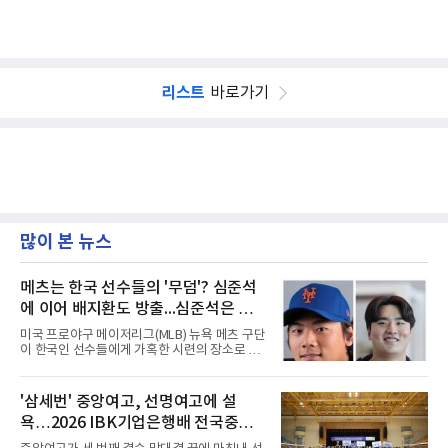
리스트
바로가기
많이 본 뉴스
메츠는 한국 선수들의 '무덤'? 심준석
에 이어 배지환도 방출...심준석은 이
미 귀국, 배지환은 미국 잔류할 듯
미국 프로야구 메이저리그(MLB) 뉴욕 메츠 구단
이 한국인 선수들에게 가혹한 시련의 장소로 전
락하고 있다. 한때 한국 야구의 미래를 이끌어갈
대형 유망주로 기대를 모았던 투수 심준석에 이
어, 빅리그 경력을 지닌 내외야수 배지환까지 연
'삼세번' 중앙여고, 선명여고에 설
달아 뉴욕 메츠 산하 마이너리그에서 방출 통보
욕…2026 IBK기업은행배 전국중고
를 받는 아픔을 겪었다. 두 선수의 동반 이탈은
메츠 구단이 유독 한국 선수들에게 '기회의 땅'이
배구대회 우승