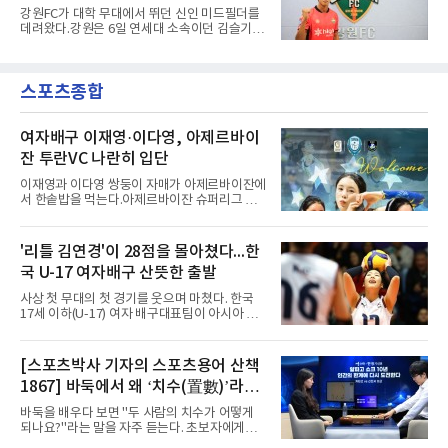
다. 2010년대 팀의 전성기를 이끈 앙투안 그리즈
강원FC가 대학 무대에서 뛰던 신인 미드필더를
만이 달았던 번호다.합류 과정은 순탄치 않았다.
데려왔다.강원은 6일 연세대 소속이던 김슬기
스페인으로 건너가려던 그는 병역 특례 행정 절
(19)를 영입했다고 밝혔다. 186㎝, 79㎏의 신체
차 문제로 출국이 미뤄졌고, 국내에서 홀로 훈련
조건을 갖췄다.이력은 우승으로 채워져 있다. 수
해 왔다. 6일 입국하는 동료들과 처음 대면한 뒤
원고 시절 주축으로 활약하며 지난해 전국고등
짧게 호흡을 맞춰 경기에 나선다.역할도 관심사
스포츠종합
리그와 추계전국고등대회 우승에 기여했고, 올
다. 유려한 탈압박과
해 연세대 진학 후에는 춘계한산대첩기대학대회
정상에 올랐다. 2024년에는 17세 이하(U-17) 대
표팀 훈련에도 소집됐다.김슬기는 입단하게 돼
여자배구 이재영·이다영, 아제르바이
기쁘고 영광이라며 프로 무대에서도 성장해 팀
잔 투란VC 나란히 입단
에 꼭 필요한 선수가 되겠다고 각오를 밝혔다.
이재영과 이다영 쌍둥이 자매가 아제르바이잔에
서 한솥밥을 먹는다.아제르바이잔 슈퍼리그 투
란VC는 지난 4일 이재영 영입을 알린 데 이어 7
일 이다영과도 계약했다고 발표했다. 구단은 이
다영이 2026-2027시즌 투란 소속으로 활약할
'리틀 김연경'이 28점을 몰아쳤다...한
예정이라고 전했다.두 선수가 국내를 떠난 것은
국 U-17 여자배구 산뜻한 출발
2021년이다. V리그 흥국생명 소속이던 당시 중
학교 시절 학교 폭력을 행사했다는 폭로가 나오
사상 첫 무대의 첫 경기를 웃으며 마쳤다. 한국
면서 한국 배구계를 등졌다.이재영의 해외 여정
17세 이하(U-17) 여자 배구대표팀이 아시아 챔
은 순탄치 않았다. 2021년 말 그리스 PAOK 테
피언 자격으로 처음 나선 세계선수권에서 데뷔
살로키니에 입단했으나 무릎 부상으로 몇 경기
전을 승리로 장식했다.이승여 감독이 이끄는 한
뛰지 못했고, 긴 공백 끝에 지난해 7월 일본 SV
국은 7일(한국시간) 칠레 로스 안데스의 리세오
[스포츠박사 기자의 스포츠용어 산책
리그 빅토리아 히메지에 합류했다가 지난 5월
믹스토 체육관에서 열린 2026 국제배구연맹
팀을 떠났다.이다영은 더 많은 무대를
1867] 바둑에서 왜 ‘치수(置數)’라고
(FIVB) U-17 여자 세계선수권대회 조별리그 D조
1차전에서 푸에르토리코를 3-1(25-10 25-23
말할까
바둑을 배우다 보면 "두 사람의 치수가 어떻게
19-25 26-24)로 이겼다.승리의 중심에는 '리틀
되나요?"라는 말을 자주 듣는다. 초보자에게는
김연경'으로 불리는 아웃사이드 히터 손서연(선
다소 낯선 표현이다. ‘치수(置數)’는 한자어로