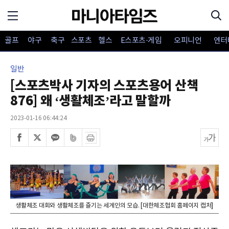
골프
야구
축구
스포츠
헬스
E스포츠·게임
오피니언
엔터
일반
[스포츠박사 기자의 스포츠용어 산책
876] 왜 ‘생활체조’라고 말할까
2023-01-16 06:44:24
생활체조 대회와 생활체조를 즐기는 세계인의 모습. [대한체조협회 홈페이지 캡처]