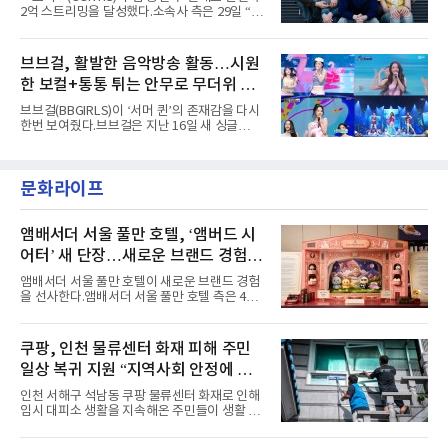
러 헤어와 과감한 블루·블랙 립 메이크업이 낯설
2억 스트리밍을 달성했다.소속사 측은 29일 “코
고도 매혹적인 비주얼을 완성했다.스타일링 역
르티스의 데뷔 앨범 수록곡 ‘FaSHioN’이 글로
시 파격적이다. 스터드와 망사, 코르셋, 풍성한
벌 오디오·음원 스트리밍 플랫폼 스포티파이에
레이스 등 언뜻 어울리지 않을 듯한 소재와 실루
서 27일 자로 누적 재생 수 2억 회를 돌파했
브브걸, 활발한 음악방송 활동…시원
엣을 거침없이 결합했다. 멤버들은 각기 다른 개
다”고 밝혔다.곡이 발표된 지 약 10개월 만이다.
성을 살린 스타일링을 선
한 보컬+통통 튀는 안무로 무더위 사
팀의 첫 번째 2억 스트리밍 곡은 동일 음반에 수
록된 ‘GO!’다. 이 노래는 공개 약 9개월 만인 지
냥
브브걸(BBGIRLS)이 ‘서머 퀸’의 존재감을 다시
난달 26일 자에 2억 고지를 밟았다. 이는 최근 5
한번 보여줬다.브브걸은 지난 16일 새 싱글
년 내 데뷔한 보이그룹의 곡 중 최단기 2억 달성
'BODY WAVE'(바디 웨이브)를 발매하고 각종 음
이며 ‘FaSHioN’이 그 다음이다.코르티스는 평
악방송에 출연했다.브브걸은 컴백 이후 Mnet
소 관심이 많은 ‘패션’을 소재로 곡을 공동 창작
'엠카운트다운'을 시작으로 KBS2 '뮤직뱅크',
했다. “내 티, 5 bucks 바지는, 만원” 등 멤버들
문화라이프
MBC '쇼! 음악중심', SBS '인기가요' 등 주요 음
의 라이프 스타일
악방송 무대에 올라 화려한 퍼포먼스를 펼쳤다.
시원한 에너지와 안정적인 라이브, 통통 튀는 매
력을 앞세워 매 무대 색다른 볼거리를 선사했다.
앰배서더 서울 풀만 호텔, ‘앰버드 시
특히 화사한 파스텔 톤의 비치웨어부터 청량한
어터’ 새 단장…새로운 브랜드 경험 선
마린룩, 햇살 아래 반짝이는 물결을 연상시키는
사
스커트, 강렬한 붉은 계열의 스타일링까지 각기
앰배서더 서울 풀만 호텔이 새로운 브랜드 경험
다른 매력을 선보였다. 브브걸은 다채로운 여름
을 선사한다.앰배서더 서울 풀만 호텔 측은 4일
패션을 완벽하게 소화하며 보
“호텔 공식 마스코트 앰버드(Ambird)의 새로운
이야기를 담은 인형 극장 콘셉트의 공간 ‘앰버드
시어터(Ambird Theater)’를 새롭게 선보인
쿠팡, 인천 물류센터 화재 피해 주민
다”고 밝혔다.앰배서더 서울 풀만 호텔은 로비
일상 복귀 지원 “지역사회 안정에 총
한편에 마련된 앰버드 존을 통해 앰버드의 세계
관을 소개해왔다. 앰버드 존은 앰버드가 우주여
력”
인천 서해구 석남동 쿠팡 물류센터 화재로 인해
행 중 수집한 다양한 굿즈를 전시한 '앰버드 플래
임시 대피소 생활을 지속해온 주민들이 생활 터
닛(Ambird Planet)과 계절별 플라워 연출로 사
전으로 돌아갈 수 있는 계기가 마련됐다. 쿠팡풀
랑받아온 ‘앰버드 가든(Ambird Garden)’으로
필먼트서비스(CFS)가 지난 28일부터 화재 피해
구성되어 있다.새 단장한 앰버드 시어터는 오페