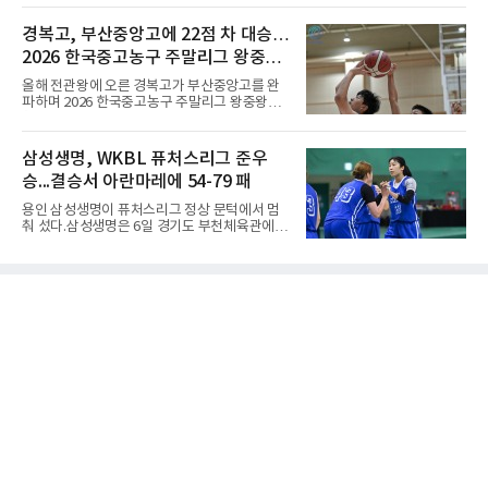
명여고)이 있었다. 그는 공격 24점에 블로킹과
'둘 치(置)'와 '셀 수(數)'를 쓴다. '돌을 놓는 수'라
서브 각 2점을 더해 양 팀 최다인 28점을 몰아쳤
는 의미이다. 두 사람이 대등하게 승부할 수 있도
경복고, 부산중앙고에 22점 차 대승…
다. 장수인이 11점, 최민주가 8점, 어민서가 7점
록 약한 쪽에게 미리 흑돌을 놓아주는 개수를 가
으로 힘을 보탰다.승점 3을 챙긴 한
2026 한국중고농구 주말리그 왕중왕
리킨다. 오늘날의 접바둑에서 말하는 '두 점', '세
점'이 바로 치수다. (본 코너 1844회 ‘왜 '접바
전 첫 승 신고
올해 전관왕에 오른 경복고가 부산중앙고를 완
둑'이라 말할까’ 참조)일본어에서도 같은 한자를
파하며 2026 한국중고농구 주말리그 왕중왕전
사용한다. 일본에서는 ‘置き石(오키이시, 놓는
첫 경기를 승리로 장식했다.경복고는 6일 전남
돌)’ 또는 ‘手合割(테아이와리, 대국 조건)’이라
해남 우슬체육관에서 열린 대회 남고부 예선리
는 표현을 많이 쓰지만, ‘置数(ちすう, 치스
그 H조 1차전에서 부산중앙고를 98-76으로 제
삼성생명, WKBL 퓨처스리그 준우
우)’라는 용례도 문헌에서 확인된다. 다만 현대
압했다. 박지오가 26점, 김호원이 22점, 정우진
일본
승...결승서 아란마레에 54-79 패
이 19점을 올리는 등 삼각편대의 고른 활약이 승
리를 이끌었다.경복고는 경기 초반부터 박지오
용인 삼성생명이 퓨처스리그 정상 문턱에서 멈
와 김호원의 내·외곽포가 고르게 터지며 주도권
춰 섰다.삼성생명은 6일 경기도 부천체육관에서
을 잡았다. 전반을 40-34로 앞선 경복고는 후반
열린 2026 티켓링크 WKBL 퓨처스리그 결승에
들어 높은 야투 성공률을 앞세워 점수 차를 더욱
서 일본여자프로농구 2부 리그 아란마레에 54-
벌렸고, 결국 22점 차 완승으로 경기를 마무리했
79로 졌다. 이다연이 14점을 넣었으나 20점 9리
다.B조에서는 용산고가 안양고를 98-71로 꺾고
바운드를 기록한 바이 쿰바 디야산을 앞세운 상
대회 2연승을 달렸다.한편 남중
대를 넘지 못했다.이번 대회에 처음 출전한 아란
마레는 조별리그부터 결승까지 6전 전승을 거뒀
고, 디야산이 최우수선수(MVP)로 뽑혔다.