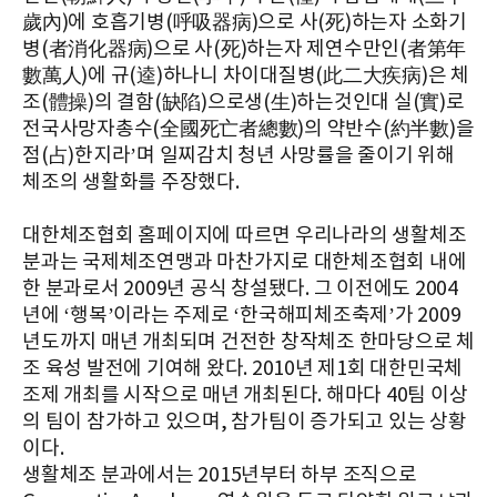
歲內)에 호흡기병(呼吸器病)으로 사(死)하는자 소화기
병(者消化器病)으로 사(死)하는자 제연수만인(者第年
數萬人)에 규(逵)하나니 차이대질병(此二大疾病)은 체
조(體操)의 결함(缺陷)으로생(生)하는것인대 실(實)로
전국사망자총수(全國死亡者總數)의 약반수(約半數)을
점(占)한지라’며 일찌감치 청년 사망률을 줄이기 위해
체조의 생활화를 주장했다.
대한체조협회 홈페이지에 따르면 우리나라의 생활체조
분과는 국제체조연맹과 마찬가지로 대한체조협회 내에
한 분과로서 2009년 공식 창설됐다. 그 이전에도 2004
년에 ‘행복’이라는 주제로 ‘한국해피체조축제’가 2009
년도까지 매년 개최되며 건전한 창작체조 한마당으로 체
조 육성 발전에 기여해 왔다. 2010년 제1회 대한민국체
조제 개최를 시작으로 매년 개최된다. 해마다 40팀 이상
의 팀이 참가하고 있으며, 참가팀이 증가되고 있는 상황
이다.
생활체조 분과에서는 2015년부터 하부 조직으로