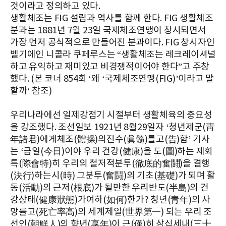
것이라고 정의하고 있다.
생활체조는 FIG 설립과 역사를 함께 한다. FIG 생활체조
분과는 1881년 7월 23일 국제체조연맹이 창시되면서
가장 먼저 공식적으로 만들어진 분과이다. FIG 창시자인
벨기에인 니콜라 쿠페루스는 “생활체조는 레크레이셔널
하고 유익하고 재미있고 비경쟁적이어야 한다”고 주창
했다. (본 코너 854회 ‘왜 ‘국제체조연맹(FIG)’이라고 말
할까‘ 참조)
우리나라에선 일제강점기 시절부터 생활체육의 중요성
을 강조했다. 조선일보 1921년 8월29일자 ‘청년제군(靑
年諸君)에게체조(體操)의진수(眞髓)를고(告)함’ 기사
는 ‘금일(今日)이야 우리 건강(健康)을 도(圖)하는 제회
특(際會特)히 우리의 철저적분투(徹底的奮鬪)을 결행
(決行)하는시(時) 그분투(奮鬪)의 기초(基礎)가 되며 활
동(活動)의 근저(根底)가 될만한 우리반도(半島)의 건
강상태(健康狀態)가여하(如何)한가? 청년(青年)의 사
망률고(死亡率高)의 세계제일(世界第一) 되는 우리 조
선인(朝鮮人)의 향년(享年)이 근(僅)히 삼십세내(三十