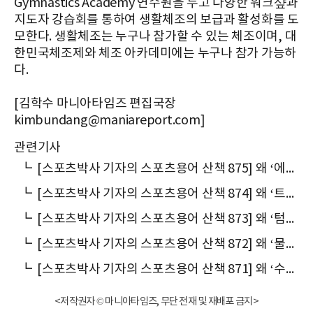
Gymnastics Academy 연수원을 두고 다양한 워크샾과
지도자 강습회를 통하여 생활체조의 보급과 활성화를 도
모한다. 생활체조는 누구나 참가할 수 있는 체조이며, 대
한민국체조제와 체조 아카데미에는 누구나 참가 가능하
다.
[김학수 마니아타임즈 편집국장
kimbundang@maniareport.com]
관련기사
┗
[스포츠박사 기자의 스포츠용어 산책 875] 왜 ‘에어로빅’이라 말할까
┗
[스포츠박사 기자의 스포츠용어 산책 874] 왜 ‘트램펄린’이라 말할까
┗
[스포츠박사 기자의 스포츠용어 산책 873] 왜 ‘텀블링’이라 말할까
┗
[스포츠박사 기자의 스포츠용어 산책 872] 왜 ‘물구나무서기’라고 말할까
┗
[스포츠박사 기자의 스포츠용어 산책 871] 왜 ‘수구체조(手具體操)’라고 말할까
<저작권자 © 마니아타임즈, 무단 전재 및 재배포 금지>