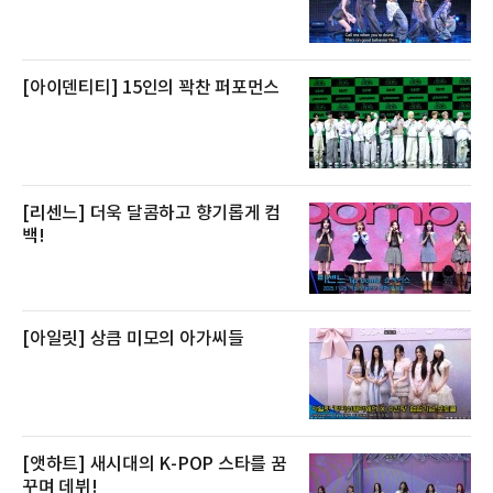
망을 활용하고 있다.쿠팡의 전복 매입량도 늘고
있다. 쿠팡에 따르면 전복 매입량은 2020년 30
톤 미만에서 2022년 140톤
[아이덴티티] 15인의 꽉찬 퍼포먼스
[리센느] 더욱 달콤하고 향기롭게 컴
백!
[아일릿] 상큼 미모의 아가씨들
[앳하트] 새시대의 K-POP 스타를 꿈
꾸며 데뷔!