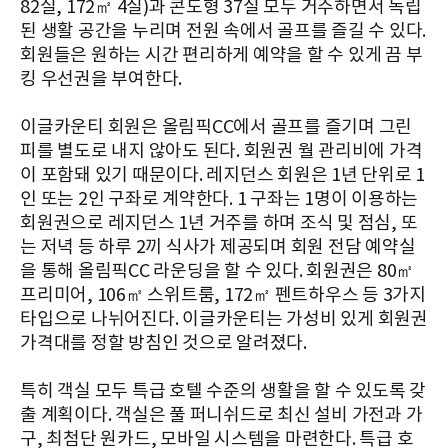
82실, 172㎡ 4실)과 콘도형 37실 모두 거주하면서 독립
된 생활 공간을 누리며 전원 속에서 골프를 즐길 수 있다.
회원들은 원하는 시간 편리하게 예약을 할 수 있게 끔 부
킹 우선권을 부여한다.
이글카운티 회원은 올림픽CC에서 골프를 즐기며 그린
피를 별도로 내지 않아도 된다. 회원권 월 관리비에 가격
이 포함돼 있기 때문이다. 레지던스 회원은 1년 단위로 1
인 또는 2인 구좌로 계약한다. 1 구좌는 1명이 이용하는
회원권으로 레지던스 1년 거주를 하며 조식 및 점심, 또
는 저녁 등 하루 2끼 식사가 제공되며 회원 전담 예약실
을 통해 올림픽CC 라운딩을 할 수 있다. 회원권은 80㎡
프리미어, 106㎡ 스위트룸, 172㎡ 펜트하우스 등 3가지
타입으로 나뉘어진다. 이글카운티는 가성비 있게 회원권
가격대를 정할 방침인 것으로 알려졌다.
특히 객실 모두 특급 호텔 수준의 생활을 할 수 있도록 갖
출 계획이다. 객실은 풀 퍼니쉬드로 최신 설비 가전과 가
구, 최첨단 원카드, 모바일 시스템을 마련한다. 특급 호