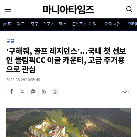
골프
야구
축구
스포츠
헬스
E스포츠·게임
오피니언
엔터
골프
‘구해줘, 골프 레지던스’...국내 첫 선보
인 올림픽CC 이글 카운티, 고급 주거용
으로 관심
2022-08-29 10:59:45