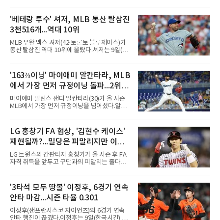
체이스필드에서 열린 2026 MLB 애리조나 다이
아몬드백스전에서 2-1로 이겼다. 8회 카일 터커
의 솔로 홈런으로 앞섰으나 9회말 마무리 에드
'베테랑 투수' 셔저, MLB 통산 탈삼진
윈 디아스가 헤랄도 페르도모와 코빈 캐럴에게
3천516개...역대 10위
연속 3루타를 맞고 동점을 허용했다.수술과 재
활을 마치고 지난달 30일 복귀한 디아스는 전날
MLB 우완 맥스 셔저(42·토론토 블루제이스)가
끝내기 역전 홈런에 이어 이틀 연속 무너졌다. 다
통산 탈삼진 역대 10위에 올랐다.셔저는 9일(한
만 무사 3루를 실점 없이 넘겨 경기는 연장으로
국시간) 미국 필라델피아 시티즌스뱅크파크에
이어졌고, 다저스는 10회초 오타니 쇼헤이의 내
서 열린 필라델피아 필리스와의 원정 경기에 선
야 안타로 결승점을 뽑았다. 10회말에는 잭 드레
발 등판해 5⅓이닝 4탈삼진을 기록, 통산 3천
'163⅔이닝' 마이애미 알칸타라, MLB
이어가 1사 1, 3루에서 병살타를 유도했다.시즌
516개를 쌓아 월터 존슨(3천515개)을 1개 차로
70승 47패가 된 다저스는 지구
에서 가장 먼저 규정이닝 돌파...2위와
제쳤다.이 부문 1위는 놀런 라이언(5천714개)이
며 랜디 존슨(4천875개), 로저 클레먼스(4천672
14이닝 차
마이애미 말린스 샌디 알칸타라(30)가 올 시즌
개), 스티브 칼턴(4천136개)이 뒤를 잇는다.현역
MLB에서 가장 먼저 규정이닝을 넘어섰다.알칸
중에서는 올 시즌 후 은퇴하는 통산 8위 저스틴
타라는 9일(한국시간) 미국 마이애미 론디포파
벌랜더(디트로이트 타이거스·266승·3천554탈
크에서 열린 로스앤젤레스 에인절스전에 선발
삼진)에 이어 222승의 셔저가 다승과 탈삼진 모
등판해 7이닝 3피안타 무실점을 기록, 7-0 승리
LG 홍창기 FA 협상, '김현수 케이스'
두 2위다. 올해 토론토와 1년 300만 달러에 재계
를 이끌며 시즌 13승(6패)을 올렸다. 평균자책점
약한 그는 9위 게일로드 페리(3
재현될까?...밀당은 피말리지만 이적
은 3.52로 떨어졌고, 3회를 마쳤을 때 통산 1천
226이닝을 기록해 리키 놀라스코의 구단 최다
가능성은 낮아
LG 트윈스의 간판타자 홍창기가 올 시즌 후 FA
이닝(1천225⅔이닝)을 경신했다.시즌 소화 이닝
자격 취득을 앞두고 구단과의 피말리는 줄다리
은 163⅔이닝으로 규정이닝 162이닝을 통과했
기를 예고하고 있다. 과거 팀의 핵심 자원이었던
다. 이닝 2위 크리스토페르 산체스(필라델피아
김현수가 FA 시장에서 이적했던 충격적인 선례
필리스·149⅔이닝)보다 14이닝 많다.2017년 세
가 소환되면서 벌써부터 팬들의 이목이 집중되
'3타석 모두 땅볼' 이정후, 6경기 연속
인트루이스에서 데뷔해 이듬해 마이애미로 이적
는 양상이다.다만 이번 협상은 과거 김현수 케이
한 그는 2022년 리그 최다 228⅔이닝
안타 마감...시즌 타율 0.301
스와는 판이하게 다른 환경 속에서 전개될 것으
로 보인다. 선수 측과 구단 간의 시각 차이가 팽
이정후(샌프란시스코 자이언츠)의 6경기 연속
팽히 맞서며 내부 협상 과정은 극심한 진통을 겪
안타 행진이 끊겼다.이정후는 9일(한국시간) 미