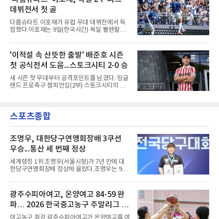
골을 묶어 3-1로 이겼다. 3승 1무 승점 10으로
강원은 이번 승리로 반등을 노린다. 김대
데뷔전서 첫 골
싱가포르(승점 8)를 제치고 조 1위를 차지했고,
A매치 연속 무패는 22경기(19승 3무)로 늘렸다.
다름슈타트 이호재가 유럽 무대 데뷔전에서 득
종전 자국 기록은 18경기였다.2년마다 열리는
점했다.이호재는 9일(한국시간) 독일 뵐렌팔토
현대컵은 '동남아의 월드컵'으로 불리며, 스즈키
어 경기장에서 열린 홀슈타인 킬과의 2026-
컵·미쓰비시컵을 거쳐 30주년을 맞아 타이틀 스
2027시즌 2.분데스리가(2부) 개막전에서 0-2로
폰서가 바뀌었다. 2024년 우승팀 베트남은 2연
뒤진 후반 추격골을 넣었다. 후반 15분 핀 라켄
'이적설 속 산뜻한 출발' 배준호 시즌
패와 통산 4번째 우승을 노린다.준결승 상대 말
마허와 교체 투입된 그는 후반 31분 페널티지역
레이시아는 8일 필리핀을 1-0
첫 공식전서 도움...스토크시티 2-0 승
오른쪽에서 카이 클레피시의 패스를 받아 오른
발 슈팅으로 마무리했다.다름슈타트는 후반 41
새 시즌 첫 무대부터 공격포인트를 남겼다. 잉글
분 알렉산다르 부코티치의 동점골로 승점 1을
랜드 프로축구 챔피언십(2부) 스토크시티의 배
챙겼다. 홀슈타인 킬은 전반 8분 기예르모 발지,
준호가 시즌 첫 공식전에서 도움을 올렸다.배준
전반 42분 필 하레스의 골로 앞섰으나 2-2 무승
호는 9일(한국시간) 영국 스토크온트렌트의 베
부에 그쳤다.2000년생 이호재는 191㎝ 신장을
트365 스타디움에서 열린 올덤 애슬레틱(4부)과
활용한 제공권과 문전 슈팅이 강점인 정통 스트
스포츠종합
의 2026-2027시즌 잉글랜드 풋볼리그컵(EFL
라이커로, K리그1 포항 스틸러스에서
컵) 1라운드에서 팀의 2-0 승리에 쐐기를 박는
골을 도왔다.투입 직후 결정적인 장면을 만들었
다. 1-0으로 앞서던 후반 21분 그라운드를 밟은
조명우, 대한당구연맹회장배 3쿠션
그는 후반 37분 상대 수비 라인 사이를 찌르는
우승...통산 세 번째 정상
전진 패스를 건넸고, 이를 받은 로베르트 보제니
크가 단독 드리블 끝에 오른발 슈팅으로 골망을
세계랭킹 1위 조명우(서울시청)가 7년 만에 대
흔들었다.시점도 좋았다. 프랑스 올랭피크 리옹
한당구연맹회장배 정상에 올랐다.조명우는 9일
이적설이 도는 배준호는 시즌 첫
강원 양구군 양구종합스포츠타운에서 열린
'SOOP과 함께하는 2026 대한당구연맹회장배
전국당구대회' 캐롬 3쿠션 남자부 결승에서 송
광주수피아여고, 온양여고 84-59 완
윤도(홍성고부설방통고)를 50-36으로 꺾었다.
파… 2026 한국중고농구 주말리그 왕
유소년 시절 '조명우 키즈'로 성장한 후배와의 대
결이었다.2017년 이 대회에서 만 19세 5개월로
중왕전 2연패 순항
여고농구 최강 광주수피아여고가 온양여고를 여