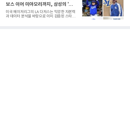
로리다 파산 법원에 챕터11 파산보호 신청을 냈
출 가능성을 보여준 상징적인 존
보스 이어 미야모리까지, 삼성의 '스펙
다. 챕터11은 기업이나 개인이 채권자들과 협의
를 통해 재정 구조를 재편할 수 있도록 돕는 제도
만렙' 승부수
미국 메이저리그의 LA 다저스는 막강한 자본력
다.미 매체들에 따르면 푸이그의 자산 규모는
과 데이터 분석을 바탕으로 이미 검증된 스타들
1000만~5000만 달러(약 146억~730억 원), 부
을 영입하는 대표적인 팀이다. 오타니 쇼헤이를
채는 100만~1000만 달러(약 14억~146억 원) 수
비롯해 메이저리그 정상급 선수들을 품으며 매
준으로 신고됐다. 다만 법원은 채권자 목록과 자
시즌 우승 후보로 평가받는 다저스의 행보는 늘
산 내역 등 일부 필수 자료가 빠졌다며 서류 미비
야구계의 관심을 끌었다. 가능성에 투자하기보
를 지적했다.관심이 쏠리는 이
다, 이미 무대에서 증명한 선수들을 통해 당장의
경쟁력을 끌어올린다는 점이다.최근 한국 프로
야구에서도 비슷한 방향성을 보여주는 팀이 있
다. 바로 삼성 라이온즈다. 삼성은 오프시즌 최형
우를 다시 품었다. 이는 단순한 베테랑 영입이 아
니라, 승부처에서 힘을 발휘할 수 있는 검증된
리더를 선택한 것이다.외국인 대체 투수 구성도
마찬가지다. 메이저리그