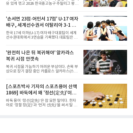
국내 성인 3쿠션 최연소 우승을 기록한 그는
유 있게 꺾고 2026 한국중고농구 주말리그 왕중
2019년에 이어 통산 세 번째 우승을 거뒀다. 조
왕전 첫 승을 신고했다.지난해 대회 챔피언 광주
명우는 최근 두 대회 연속 10대 선수와 결승에서
수피아여고는 9일 전남 해남 동백체육관에서 열
만났다며 방심할 수 없다고 말했다. 공동 3위는
린 대회 여고부 예선리그 B조 첫 경기에서 온양
'손서연 23점·어민서 17점' U-17 여자
정승일(서울당구연맹), 이범열(시흥시체육회).
여고를 84-59로 완파했다.광주수피아여고는 김
여자 3쿠션 일반부에서는 허채원(서울당
배구, 세계선수권서 이탈리아 3-1 완
사랑이 24점, 김담희가 20점을 올리며 공격을
이끌었다. 두 선수는 팀 득점의 절반 이상을 합작
파...조별리그 3연승
한국 17세 이하(U-17) 여자 배구대표팀이 세계
하며 승리를 견인했다.이로써 광주수피아여고는
선수권대회에서 3연승을 기록했다.대표팀은 9
첫 경기부터 25점 차 승리를 거두며 대회 2연패
일(한국시간) 칠레 로스안데스에서 열린 2026
를 향한 순조로운 출발을 알렸다.남고부 16강전
FIVB U-17 여자 세계선수권대회 조별리그 D조
에서는 강호 용산고가 배재고를 85-52로 크게
3차전에서 이탈리아를 3-1(25-14 25-19 13-25
'완전히 나은 뒤 복귀해야' 알카라스
누르고 8강에 진출했다. 용산고는 이승민이 22
25-20)로 꺾었다. 푸에르토리코, 대만에 이은 3
점을 기록하며 공격을 주도했고
복귀 시점 안갯속
연승으로 승점 9를 쌓아 조 1위에 올랐다. 24개
팀이 6개 팀씩 4개 조로 나뉘어 조별리그를 치르
복귀 시점을 가늠하기 어려운 부상이다. 손목 부
며 각 조 상위 4개 팀이 16강에 진출한다.지난해
상으로 장기 결장 중인 카를로스 알카라스(스페
U-16 아시아선수권 우승으로 처음 이 대회에 나
인)가 올해 마지막 메이저 US오픈에 나설 수 있
선 대표팀은 3경기 연속 한 세트만 내줬다. 이날
을지 관심이 쏠린다.얀니크 신네르(이탈리아)와
도 1, 2세트를 잡은 뒤 3세트를 내줬으나 4세트
정상을 다투던 알카라스는 지난 4월 바르셀로나
[스포츠박사 기자의 스포츠용어 산책
종반 점수 차를 벌려 승점 3을 챙겼다.블로킹은
오픈 이후 넉 달째 남자프로테니스(ATP) 투어 경
7-16으로 밀렸지만 한국보다
1869] 바둑에서 왜 '정선(定先)'이라
기에 나서지 못하고 있다. 9일 영국 BBC 등에 따
르면 그는 손목 힘줄을 감싸는 활막에 염증이 생
말할까
바둑 용어 ‘정선(定先)’은 참 묘한 말이다. 한자
기는 건초염을 앓고 있다.이 부상이 까다로운 이
어로 ‘정할 정(定)’과 ‘먼저 선(先)’을 써서 말 그
유가 있다. 반복적으로 라켓을 쥐고 휘두르는 동
대로 풀면 ‘먼저 두는 것을 정한다’는 뜻이다. 흑
작 탓에 테니스 선수에게 흔한 부상이지만, 가벼
이 먼저 두되 백에게 덤을 주지 않는 방식이다.
우면 몇 주 안에 낫는 반면 심하면 수술과 함께
요즘 프로기사들의 대국은 대부분 ‘호선(互
최장 1년의 회복이 필요하다. 알카라스는 수술
先)’으로 치러지고, 백에게 6집 반 또는 7집 반의
은 받지 않았다. 라켓
덤을 주는 것이 일반적이다. (본 코너 1868회 ‘바
둑에서 왜 ‘호선(互先)’이라 말할까‘ 참조) 반면