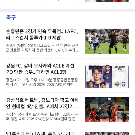
을 가능성이 크지만, 시장 외부에서 불어오는 변
국 샌프란시스코 오라클 파크에서 열린 MLB 디
수는 제한적일 것이라는 분석이 지배적이다.홍
트로이트 타이거스와의 홈경기에 2번 타자 우익
창기는 지난 2025년 불의의 무릎 부상으로 전력
수로 출전해 3타수 무안타에 그쳤다. 시즌 타율
에서 이탈하는 아픔을 겪었고, 이어진 2026시즌
축구
은 0.301로 하락했다. 1회와 4회 유격수 땅볼, 7
초중반에도 실전 감각 회복
회 2루수 땅볼로 물러났고 9회초 대수비와 교체
됐다.샌프란시스코는 팀 전체가 2안타에 묶인
데다 7회 6실점이 겹쳐 0-8로 졌다.샌디에이고
손흥민은 2경기 연속 무득점...LAFC,
파드리스 송성문은 휴스턴 애스트로스와의 홈경
리그스컵서 톨루카 1-0 제압
기에 결장했다. 샌디에이고는 3-2로 이겼다.
손흥민(34)이 2026 리그스컵 두 경기 연속 공격
포인트를 기록하지 못한 가운데 LAFC가 추가시
간 결승골로 승리했다.손흥민은 9일 낮(한국시
간) 미국 로스앤젤레스 BMO 스타디움에서 열린
멕시코 리가 MX 톨루카와의 조별리그 2차전에
강원FC, 감바 오사카와 ACLE 예선
최전방 공격수로 선발 출전했으나 슈팅 없이 후
PO 단판 승부...패하면 ACL2행
반 23분 주드 테리와 교체됐다. 북중미 월드컵
이후 MLS 4경기 연속 골을 넣었던 그는 지난 6
강원FC가 11일 오후 7시 30분 강릉종합운동장
일 치바스 과달라하라전에 이어 침묵했다.전반
에서 감바 오사카와 2026-2027 AFC 챔피언스
1분 다비드 마르티네스가 얻은 페널티킥은 비디
리그 엘리트(ACLE) 예선 플레이오프를 치른다.
오 판독으로 취소됐고, 전반 34분 드니 부앙가의
승자는 ACLE 본선에 오르고 패자는 2부 격 대회
슈팅은 골키퍼에게 막혔다. 승부는 후반 46분 제
인 AFC 챔피언스리그2(ACL2)로 향한다. 강원은
김상식호 베트남, 캄보디아 꺾고 아세
이컵 샤펠버그의 크로스가 걷혀 나오자 에디 세
2024시즌 K리그1 준우승 자격으로 나선 지난 시
구라가 페널티아크 왼쪽에서 오
안 현대컵 4강 진출...A매치 22경기 무
즌 ACLE에서 창단 첫 아시아 무대를 경험하며
16강에 진출했고, 2025시즌 리그 5위로 이번 출
패 질주
김상식 감독의 베트남 축구대표팀이 22경기 무
전권을 얻었다.감바 오사카는 2025-2026시즌
패 행진 속에 2026 아세안(ASEAN) 현대컵 준결
ACL2 결승에서 크리스티아누 호날두의 소속팀
승에 올랐다.베트남은 7일(한국시간) 하노이 미
알나스르를 2-0으로 꺾은 우승팀이다. 지난 7일
딘 국립경기장에서 열린 캄보디아와의 조별리그
J리그 개막전에서 우라와 레즈를 4-3으로 이겨
A조 4차전에서 응우옌 딘 박의 2골과 상대 자책
'다름슈타트' 이호재, 독일 2부 리그
기세도 좋다.최근 리그 2연패로 상승세가 끊긴