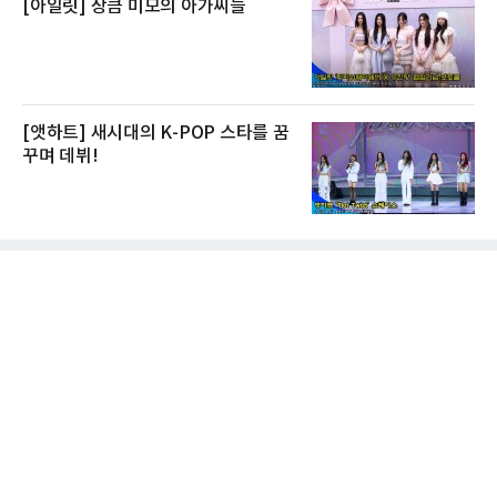
[아일릿] 상큼 미모의 아가씨들
[앳하트] 새시대의 K-POP 스타를 꿈
꾸며 데뷔!