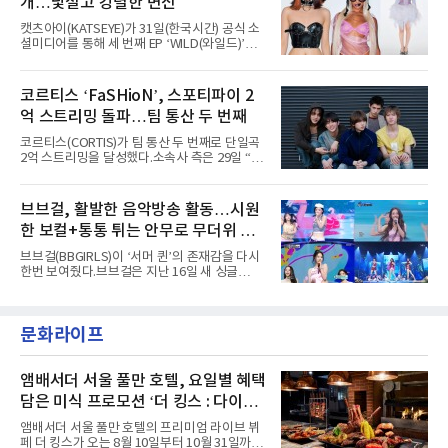
개…낯설고 강렬한 변신
라이프 2025', '2025 부산국제록페스티벌' 등 대
형 무대에 잇달아 출연해 당찬 에너지와 풋풋한
캣츠아이(KATSEYE)가 31일(한국시간) 공식 소
매력으로 음악팬들의 눈도장을 찍었다.이후
셜미디어를 통해 세 번째 EP ‘WILD(와일드)’의
AxMxP는 '카운트다운 판타지 2025-2026',
콘셉트 포토와 트랙리스트를 공개했다.‘Wild
'PEAKBOX 2025 vol.2 : 사랑·청춘·행복', '2025
heart(와일드 하트)’라는 제목이 붙은 콘셉트 포
Someday Christmas - 부산' 등 무대를 통해 안
토에는 멤버들의 본능적이고 야성적인 면모가
코르티스 ‘FaSHioN’, 스포티파이 2
정적인 실력을 입증했고, 올해 '2026 어썸뮤직
강렬하게 담겼다. 짙은 아이섀도와 푸른빛·금빛·
페스티벌', '뷰티풀 민트 라이프 2026', '2026
억 스트리밍 돌파…팀 통산 두 번째
붉은빛의 컬러 렌즈가 비현실적인 분위기를 자
아내고, 여러 원색이 불규칙하게 뒤섞인 멀티컬
코르티스(CORTIS)가 팀 통산 두 번째로 단일곡
러 헤어와 과감한 블루·블랙 립 메이크업이 낯설
2억 스트리밍을 달성했다.소속사 측은 29일 “코
고도 매혹적인 비주얼을 완성했다.스타일링 역
르티스의 데뷔 앨범 수록곡 ‘FaSHioN’이 글로
시 파격적이다. 스터드와 망사, 코르셋, 풍성한
벌 오디오·음원 스트리밍 플랫폼 스포티파이에
레이스 등 언뜻 어울리지 않을 듯한 소재와 실루
서 27일 자로 누적 재생 수 2억 회를 돌파했
브브걸, 활발한 음악방송 활동…시원
엣을 거침없이 결합했다. 멤버들은 각기 다른 개
다”고 밝혔다.곡이 발표된 지 약 10개월 만이다.
성을 살린 스타일링을 선
한 보컬+통통 튀는 안무로 무더위 사
팀의 첫 번째 2억 스트리밍 곡은 동일 음반에 수
록된 ‘GO!’다. 이 노래는 공개 약 9개월 만인 지
냥
브브걸(BBGIRLS)이 ‘서머 퀸’의 존재감을 다시
난달 26일 자에 2억 고지를 밟았다. 이는 최근 5
한번 보여줬다.브브걸은 지난 16일 새 싱글
년 내 데뷔한 보이그룹의 곡 중 최단기 2억 달성
'BODY WAVE'(바디 웨이브)를 발매하고 각종 음
이며 ‘FaSHioN’이 그 다음이다.코르티스는 평
악방송에 출연했다.브브걸은 컴백 이후 Mnet
소 관심이 많은 ‘패션’을 소재로 곡을 공동 창작
'엠카운트다운'을 시작으로 KBS2 '뮤직뱅크',
했다. “내 티, 5 bucks 바지는, 만원” 등 멤버들
문화라이프
MBC '쇼! 음악중심', SBS '인기가요' 등 주요 음
의 라이프 스타일
악방송 무대에 올라 화려한 퍼포먼스를 펼쳤다.
시원한 에너지와 안정적인 라이브, 통통 튀는 매
력을 앞세워 매 무대 색다른 볼거리를 선사했다.
앰배서더 서울 풀만 호텔, 요일별 혜택
특히 화사한 파스텔 톤의 비치웨어부터 청량한
담은 미식 프로모션 ‘더 킹스 : 다이닝
마린룩, 햇살 아래 반짝이는 물결을 연상시키는
프리빌리지즈’ 선봬
스커트, 강렬한 붉은 계열의 스타일링까지 각기
앰배서더 서울 풀만 호텔의 프리미엄 라이브 뷔
다른 매력을 선보였다. 브브걸은 다채로운 여름
페 더 킹스가 오는 8월 10일부터 10월 31일까지