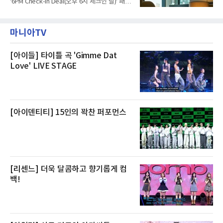
'6PM Check-in Deal(오후 6시 체크인 딜)' 패키
“인근에서 지난 15일 다른 회사에서 발생한 대
지를 선보인다.이번 패키지는 오후 6시 체크인
형 화재 연기가 인입돼 즉시 방재팀이 조사한 결
으로 여유로운 저녁 시간부터 호텔 스테이를 시
과 일산화탄소가 미검출됐고, 내부 문제가 아닌
작할 수 있도록 준비됐다.앰배서더 서울 풀만 호
것으로 확인됐다”고 설명했다.이어 “정확한 화
마니아TV
텔 측은 “퇴근 후 또는 주말 도심 속에서 짧지만
재 원인은 추후 조사될
온전한 휴식을 원하는 고객들에게 특별한 경험
을 제공한다”고 밝혔다.패키지는 디럭스와 이그
제큐티브 두 가지 타입으로 구성된다. 디럭스 패
[아이들] 타이틀 곡 'Gimme Dat
키지는 객실 1박(룸 온리)으로 심플한 호캉스를
Love' LIVE STAGE
즐길 수 있으며, 이그제큐티브 패키지는 객실 1
박과 함께 클럽 앰배서더 라운지 2인 이용, 웰니
스 센터 사우나 2인 이용 혜택이 포함된다.특히
클럽 앰배서더 라운지
[아이덴티티] 15인의 꽉찬 퍼포먼스
[리센느] 더욱 달콤하고 향기롭게 컴
백!