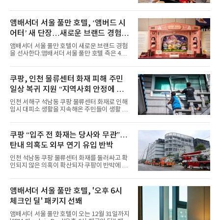
패션을 완벽하게 소화하며 보
특별 프로모션 ‘더 킹스 : 다이닝 프리빌리지
즈’를 선보인다.앰배서더 서울 풀만 호텔 측은
“요일마다 다른 즐거움과 한층 깊어진 미식의 여
앰배서더 서울 풀만 호텔, ‘앰버드 시
유를 경험할 수 있도록 기획했다”고 밝혔다.먼저
어터’ 새 단장…새로운 브랜드 경험 선
월요일과 화요일에는 한 주의 문을 여는 여유로
운 식사를 테마로 다양한 혜택이 마련된다. 런치
사
앰배서더 서울 풀만 호텔이 새로운 브랜드 경험
이용 시 성인 5인 이상 사전 예약 고객에게 성인
을 선사한다.앰배서더 서울 풀만 호텔 측은 4일
1인 무료 혜택을 제공하며, 디너 이용 시에는 성
“호텔 공식 마스코트 앰버드(Ambird)의 새로운
인 2인 이상 사전 예약 고객에게 소인 1인 무료
이야기를 담은 인형 극장 콘셉트의 공간 ‘앰버드
혜택을 제공한다.수요일 런치에는 사전 예약한
시어터(Ambird Theater)’를 새롭게 선보인
쿠팡, 인천 물류센터 화재 피해 주민
유료 회원 고객을 대상으로 5% 추가 할인 또는
다”고 밝혔다.앰배서더 서울 풀만 호텔은 로비
바우처 1매 추가
일상 복귀 지원 “지역사회 안정에 총
한편에 마련된 앰버드 존을 통해 앰버드의 세계
관을 소개해왔다. 앰버드 존은 앰버드가 우주여
력”
인천 서해구 석남동 쿠팡 물류센터 화재로 인해
행 중 수집한 다양한 굿즈를 전시한 '앰버드 플래
임시 대피소 생활을 지속해온 주민들이 생활 터
닛(Ambird Planet)과 계절별 플라워 연출로 사
전으로 돌아갈 수 있는 계기가 마련됐다. 쿠팡풀
랑받아온 ‘앰버드 가든(Ambird Garden)’으로
필먼트서비스(CFS)가 지난 28일부터 화재 피해
구성되어 있다.새 단장한 앰버드 시어터는 오페
주민을 대상으로 전문 출장 청소서비스 지원에
쿠팡 “입주 전 화재는 당사와 무관”…
라 극장을 모티브로 한 데코레이션으로 구성됐
나섬으로써 본격적인 지역사회 복구 작업이 시
다. 무대 공간 및 티켓 박스
탄내 의혹도 외부 연기 유입 반박
작된 것이다.대피소 주민 중심 청소 접수, 첫날
부터 2가구 지원 완료CFS는 신현초등학교, 신
인천 석남동 쿠팡 물류센터 화재를 둘러싸고 확
현북초등학교, 신현여자중학교 등 인천 서해구
인되지 않은 의혹이 확산되자 쿠팡이 반박에 나
관내 임시 대피소 3곳에서 체류해온 화재 피해
섰다. 화재 전 센터 내부에서 탄내가 났다는 주장
주민들을 대상으로 출장 청소업체 요청 접수를
에 대해서는 외부 화재 연기 유입이라고 설명했
시작했다. 현장에서 극심한 피해를 입은 지역 주
고, 2023년 같은 물류센터에서 발생한 화재에
앰배서더 서울 풀만 호텔, '오후 6시
민들의 호응 속에 CFS는 즉시 행동에 나섰다. 지
대해서도 쿠팡 입주 전 공사 과정에서 벌어진 일
난 28일 오후 전문 청소업체와
체크인 딜' 패키지 선봬
이라며 선을 그었다.쿠팡은 21일 인천 물류센터
내부에서 불이 타는 냄새가 났다는 의혹과 관련
앰배서더 서울 풀만 호텔이 오는 12월 31일까지
해 “사실무근”이라는 입장을 밝혔다.회사 측은