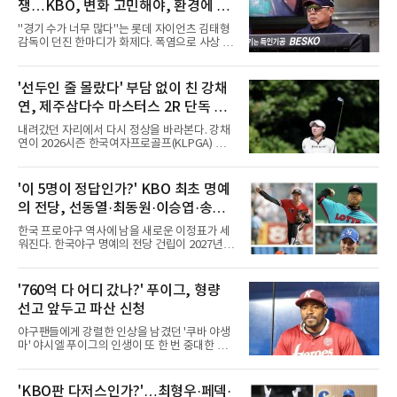
쟁…KBO, 변화 고민해야, 환경에 맞
는 경기 수가 바람직
"경기 수가 너무 많다"는 롯데 자이언츠 김태형
감독이 던진 한마디가 화제다. 폭염으로 사상 초
유의 이틀 연속 전 경기 취소가 결정된 날, 김 감
독은 단순히 더위를 이야기하지 않았다. 우천,
폭염, 부상 등 변수가 늘어나는 현실에서 현재
'선두인 줄 몰랐다' 부담 없이 친 강채
팀당 144경기 체제가 과연 지속 가능한지 질문
연, 제주삼다수 마스터스 2R 단독 선
을 던졌다.물론 144경기가 세계적으로 특별히
많은 숫자는 아니다. 메이저리그는 팀당 162경
두
내려갔던 자리에서 다시 정상을 바라본다. 강채
기, 일본프로야구도 143~144경기를 치른다. 숫
연이 2026시즌 한국여자프로골프(KLPGA) 투어
자만 놓고 보면 KBO가 유난히 혹사 구조라고 말
하반기 첫 대회 제주삼다수 마스터스(총상금 10
하기 어렵다.하지만 중요한 것은 숫자가 아니라
억 원, 우승상금 1억8000만 원) 2라운드에서 단
환경이다. 한국의 여름은 달라지고 있다. 과거와
독 선두로 도약했다.강채연은 7일 제주도 서귀
'이 5명이 정답인가?' KBO 최초 명예
비교하기 어려울 정도로 폭염이 길어지고 강해
포의 테디밸리 골프앤리조트(파72)에서 열린 2
지고 있다. 여기에 장마, 이
의 전당, 선동열·최동원·이승엽·송진
라운드에서 버디 5개와 보기 1개를 묶어 4언더
파 68타를 쳤다. 중간합계 9언더파 135타로 전
우·김응용을 둘러싼 논쟁
한국 프로야구 역사에 남을 새로운 이정표가 세
날 공동 4위에서 선두로 올라섰다. 공동 2위 그
워진다. 한국야구 명예의 전당 건립이 2027년으
룹(8언더파 136타)과는 한 타 차다.이 대회는 그
로 다가오면서 이제 야구계의 관심은 하나의 질
에게 특별하다. 2023년 정규투어에 데뷔한 강채
문으로 향하고 있다. "누가 한국 야구 최초의 명
연은 2024년 8월 이 대회에서 공동 2위로 주목
예의 전당 헌액자가 될 것인가?"현재 가장 많이
'760억 다 어디 갔나?' 푸이그, 형량
받았으나, 지난해 상금순위 75위에 그쳐 시드순
거론되는 후보군은 선동열, 최동원, 이승엽, 송
위전으로 밀렸고 본선에서도 78위에
선고 앞두고 파산 신청
진우, 그리고 김응용 감독이다. 한국 야구의 시
대별 상징성과 업적을 고려하면 충분히 설득력
야구팬들에게 강렬한 인상을 남겼던 '쿠바 야생
있는 이름들이다.선동열은 한국 야구가 배출한
마' 야시엘 푸이그의 인생이 또 한 번 중대한 갈
최고의 투수로 평가받는다. 해태 시절 통산 146
림길에 섰다. 메이저리그와 한국 프로야구에서
승과 평균자책점 1.20이라는 압도적인 기록을
거액을 벌었던 푸이그가 연방 사건 선고를 앞두
남겼고, 1980년대 후반 리그를 지배했다. 일본
고 파산보호를 신청했다.푸이그는 최근 미국 플
'KBO판 다저스인가?'…최형우·페덱·
프로야구에서도 성공하며 한국 선수의 해외 진