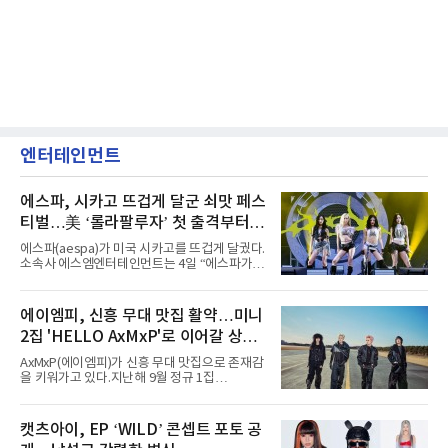
엔터테인먼트
에스파, 시카고 뜨겁게 달군 쇠맛 페스
티벌…美 ‘롤라팔루자’ 첫 출격부터
증명한 존재감
에스파(aespa)가 미국 시카고를 뜨겁게 달궜다.
소속사 에스엠엔터테인먼트는 4일 “에스파가
지난 2일(현지 시간) 미국 시카고 그랜트 파크에
서 열린 ‘롤라팔루자 시카고’(Lollapalooza
Chicago)의 알리안츠 스테이지에 올랐다”며
에이엠피, 신흥 무대 맛집 활약…미니
“총 14곡으로 구성된 세트리스트를 선사, 데뷔 7
2집 'HELLO AxMxP'로 이어갈 상승
년 차다운 노련한 무대 매너와 파워풀한 에너지
로 현장의 분위기를 압도했다”고 밝혔다.1991
세
AxMxP(에이엠피)가 신흥 무대 맛집으로 존재감
년 시작된 ‘롤라팔루자’는 8개 스테이지, 170여
을 키워가고 있다.지난해 9월 정규 1집
팀의 아티스트와 40만 명 이상의 관객이 운집하
'AxMxP'를 발매하며 가요계에 정식 출격한
는 북미 최대 규모의 페스티벌이다.올해 ‘롤라팔
AxMxP는 데뷔 전부터 버스킹과 각종 페스티벌,
루자 시카고’에는 에스파 외에도 제니, 아이들,
공연 무대에 오르며 실전 경험을 쌓아왔다.이들
캣츠아이, EP ‘WILD’ 콘셉트 포토 공
코르티스 등 K팝 스타들이 출연진 명단에 이름
은 소속사 패밀리 콘서트를 비롯해 '뷰티풀 민트
을 올렸다.이날 에스파는