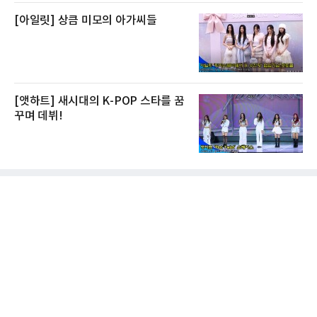
[아일릿] 상큼 미모의 아가씨들
[앳하트] 새시대의 K-POP 스타를 꿈
꾸며 데뷔!