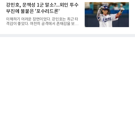
츠 구단으로부터 방출 조치됐다. 피츠버그 파이
일 충북 제천 대원대 민송체육관에서 열린 대회
강민호, 문책성 1군 말소?...외인 투수
리츠와 마이애미 말린스를 거쳐 메츠에 둥지를
8강전에서 진주동명고를 상대로 공격력이 호조
틀며 반등을 노렸으나
부진에 불붙은 '포수리드론'
를 보이며 세트스코어 3-1(25-19, 25-22, 21-
25, 25-23)으로 꺾었다. 인하부고도 부산동성고
이해하기 어려운 장면이었다. 강민호는 최근 타
를 맞아 뛰어난 조직력을 바탕으로 삼아 3-0(25-
격감이 좋았다. 여전히 공격에서 존재감을 보여
19, 25-19, 25-23)으로 완승을 거두고 4강에 합
주고 있었고, 특별한 부상 소식도 없었다. 그런
류했다. .한편 18세이하 여자부 4강은 중앙여고-
데 갑작스럽게 1군 엔트리에서 제외됐다. 팬들
일신여상, 광주체고-선명여고의 대결로 좁혀졌
사이에서 성적이 떨어진 주전 선수를 쉬게 하는
다. ◇4일 전적
상황도 아니고, 부상으로 빠지는 것도 아니라면
'왜 지금인가'라는 의문이 생길 수밖에 없다.특히
시점이 겹쳤다. 삼성 외국인 투수들이 잇따라 난
타를 당했고, 일부 팬들은 그 원인을 강민호의
포수 리드에서 찾기 시작했다. 이른바 '포수리드
론'이다. 볼 배합이 문제였던 것 아니냐, 투수와
의 호흡에 문제가 있었던 것 아니냐는 지적이다.
그리고 이어진 강민호의 1군 말소. 때문에 팬들
사이에서는 "문책성