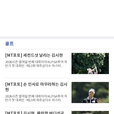
골프
[MT포토] 세컨드샷 날리는 김시현
2026시즌 열여덟 번째 대회이자 KLPGA투어 하
반기 첫 대회인 ‘제13회 제주삼다수 마스터
스’(총상금 10억 원, 우승상금 1억 8천만 원)가
제주도 서귀포시에 위치한 테디밸리 골프앤리조
트(파72/6,767야드)에서 열리고 있다.6일 현재
1라운드 경기가 펼쳐지고 있다.김시현(NH투자
[MT포토] 손 인사로 마무리하는 김시
증권)이 1번 홀에서 경기하고 있다.
현
2026시즌 열여덟 번째 대회이자 KLPGA투어 하
반기 첫 대회인 ‘제13회 제주삼다수 마스터
스’(총상금 10억 원, 우승상금 1억 8천만 원)가
제주도 서귀포시에 위치한 테디밸리 골프앤리조
트(파72/6,767야드)에서 열리고 있다.6일 현재
[MT포토] 김시현, 짜릿한 버디성공