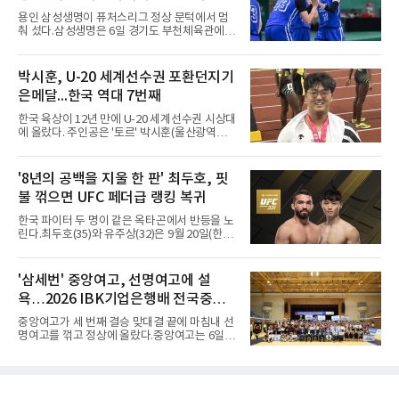
리를 이끌었다.경복고는 경기 초반부터 박지오
용인 삼성생명이 퓨처스리그 정상 문턱에서 멈
와 김호원의 내·외곽포가 고르게 터지며 주도권
춰 섰다.삼성생명은 6일 경기도 부천체육관에서
을 잡았다. 전반을 40-34로 앞선 경복고는 후반
열린 2026 티켓링크 WKBL 퓨처스리그 결승에
들어 높은 야투 성공률을 앞세워 점수 차를 더욱
서 일본여자프로농구 2부 리그 아란마레에 54-
벌렸고, 결국 22점 차 완승으로 경기를 마무리했
79로 졌다. 이다연이 14점을 넣었으나 20점 9리
박시훈, U-20 세계선수권 포환던지기
다.B조에서는 용산고가 안양고를 98-71로 꺾고
바운드를 기록한 바이 쿰바 디야산을 앞세운 상
대회 2연승을 달렸다.한편 남중
은메달...한국 역대 7번째
대를 넘지 못했다.이번 대회에 처음 출전한 아란
마레는 조별리그부터 결승까지 6전 전승을 거뒀
한국 육상이 12년 만에 U-20 세계선수권 시상대
고, 디야산이 최우수선수(MVP)로 뽑혔다.
에 올랐다. 주인공은 '토르' 박시훈(울산광역시)
이다.박시훈은 6일(한국시간) 미국 오리건주 유
진 헤이워드 필드에서 열린 세계육상연맹(WA)
20세 이하 세계선수권 남자 포환던지기 결선에
'8년의 공백을 지울 한 판' 최두호, 핏
서 20.31ｍ를 던져 2위에 올랐다. 우승자 알레산
불 꺾으면 UFC 페더급 랭킹 복귀
드로 보르헤스(브라질)와는 4㎝ 차이였다.기록
의 의미는 크다. 1986년 시작된 이 대회에서 한
한국 파이터 두 명이 같은 옥타곤에서 반등을 노
국이 따낸 메달은 은 1개와 동 5개뿐이다. 1992
린다.최두호(35)와 유주상(32)은 9월 20일(한국
년 이진일(800ｍ)의 은메달 이후 박재홍, 박재
시간) 미국 로스앤젤레스 크립토닷컴 아레나에
명, 정상진, 김현섭, 우상혁이 동메달을 보탰다.
서 열리는 'UFC 331: 반 vs 판토자 2'에 출전해
박시훈은 2014년 우상혁 이후 12년 만이자 역대
각각 파트리시우 핏불(39·브라질), 마이클 애즈
'삼세번' 중앙여고, 선명여고에 설
7번째 메달리스트가 됐다.승부는 막판에 갈렸
웰 주니어(25·미국)와 맞선다.최두호의 목표는 8
다. 3차 시기에서 20.31ｍ로 선
욕…2026 IBK기업은행배 전국중고
년 만의 페더급 랭킹 재진입이다. 데뷔 후 3연속
KO승으로 11위까지 올랐던 그는 2018년 7월 순
배구대회 우승
중앙여고가 세 번째 결승 맞대결 끝에 마침내 선
위에서 빠졌고, 병역을 마치고 2023년 복귀한
명여고를 꺾고 정상에 올랐다.중앙여고는 6일
뒤 1무에 이어 다시 3연속 KO승을 기록했다.상
충북 제천실내체육관에서 열린 2026 IBK기업은
대는 만만치 않다. 핏불은 현 페더급 15위이자
행배 전국중고배구대회 18세 이하 여자부 결승
벨라토르 두 체급 챔피언 출신으로 통산 37승 9
에서 선명여고를 세트스코어 3-1(13-25, 25-14,
패 중 KO 13회, 서브미션 12회, 판정 13회를 고
25-17, 25-10)로 물리치고 우승을 차지했다.첫
루 갖췄다. 통산 17승 중 1