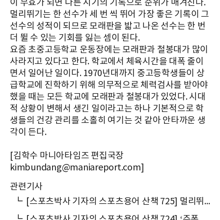
이 무효가 되면 다른 시기의 기록으로 순위가 매겨진다.
멀리뛰기는 한 선수가 세 번 씩 뛰어 가장 좋은 기록이 그
선수의 성적이 되므로 모래판을 밟고 나온 선수는 한 번
더 뛸 수 있는 기회를 잃는 셈이 된다.
요즘 초중고등학교 운동장에는 모래판과 철봉대가 많이
사라지고 있다고 한다. 학교에서 체육시간을 대폭 줄이
면서 일어난 일이다. 1970년대까지 중고등학생들이 상
급학교에 진학하기 위해 의무적으로 체력검사를 받아야
했을 때는 모든 학교에 모래판과 철봉대가 있었다. 시대
적 상황이 변해서 생긴 일이라고는 하나 기본적으로 학
생들의 건강 관리를 소홀히 여기는 것 같아 안타까운 생
각이 든다.
[김학수 마니아타임즈 편집국장
kimbundang@maniareport.com]
관련기사
┗
[스포츠박사 기자의 스포츠용어 산책 725] 멀리뛰기에서 왜 ‘발구름판’이라 말할까
┗
[스포츠박사 기자의 스포츠용어 산책 724] ‘주폭도(走幅跳)’가 멀리뛰기로 바뀐 이유