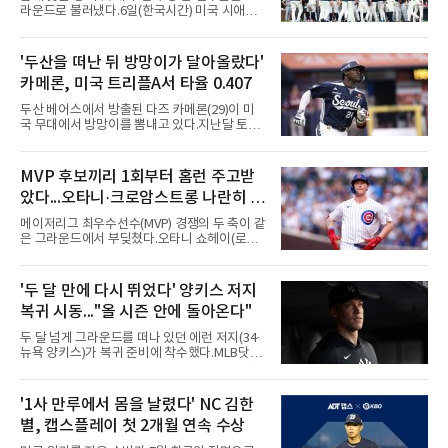
라운드로 불러냈다.6일(한국시간) 미국 시애틀
T모바일 파크에서 열린 시애틀 매리너스와 디트
로이트 타이거스의 경기에서 벤치 클리어링이
벌어졌다. 난투극으로 번지지는 않았으나 좌완
'두산을 떠난 뒤 방망이가 달아올랐다'
게이브 스파이어와 댄 윌슨 시애틀 감독이 퇴장
카메론, 미국 트리플A서 타율 0.407
당했다.발단은 선발이었다. 시애틀 브라이언 우
가 디트로이트 타자를 세 차례 맞혔다. 다만 팔꿈
두산 베어스에서 방출된 다즈 카메론(29)이 미
치 보호대에 맞거나 변화구에 발이 스치는 수준
국 무대에서 방망이를 뽐내고 있다.지난달 토론
이어서 치명적이지는 않았다.분위기는 그다음에
토 블루제이스와 마이너리그 계약을 맺은 카메
달라졌다. 우에 이어 등판한 스파이어가 우타자
론은 루키리그 2경기를 거쳐 트리플A 버펄로 바
글라이버 토레스의 몸쪽 빠른 볼로 왼쪽 넓적다
이슨스로 승격한 뒤 연일 뜨거운 타격감을 보이
MVP 후보끼리 1회부터 홈런 주고받
리를 맞혔다. 토레스와 시애틀 포수 칼 롤리가 말
고 있다.수치가 압도적이다. 트리플A 15경기에
을 주고받자 AJ 힌치 디
았다...오타니·크로암스트롱 나란히 홈
서 타율 0.407(54타수 22안타), 2홈런, 10타점,
8도루를 기록 중이며 OPS는 1.151에 이른다.
런 맞불
메이저리그 최우수선수(MVP) 경쟁의 두 축이 같
15경기 중 14경기에서 안타를 만들었고 최근 7
은 그라운드에서 부딪쳤다.오타니 쇼헤이(로스
경기 연속 안타도 이어갔다.6일(한국시간) 노퍽
앤젤레스 다저스)와 피트 크로암스트롱(시카고
타이즈전에서도 4타수 3안타 2득점을 올렸다.
컵스)은 6일(한국시간) 미국 시카고 리글리필드
2-6으로 뒤진 9회말 1사에서 좌전 안타로 발판
에서 나란히 홈런 두 방씩을 주고받았다.첫 회부
'두 달 만에 다시 뛰었다' 양키스 저지
을 놓았고, 버펄로는 이 회에만 5점을 뽑아 7-6
터 불이 붙었다. 1회초 선두타자 오타니가 컵스
역전승을 거뒀다.한국에서의 성적도
복귀 시동..."올 시즌 안에 돌아온다"
선발 이마나가 쇼타를 상대로 우월 솔로 홈런을
뽑자, 1회말 크로암스트롱이 다저스 선발 에릭
두 달 넘게 그라운드를 떠나 있던 에런 저지(34·
라워를 상대로 중월 솔로 홈런으로 응수했다. 최
뉴욕 양키스)가 복귀 준비에 착수했다.MLB닷컴
근 50년간 리글리필드에서 1회 양 팀 선두타자
은 6일(한국시간) 저지가 전날 추가 검사를 받은
홈런이 함께 나온 것은 두 번째이며, 통계업체
뒤 야외 달리기와 상체 저항 운동으로 훈련 강도
엘리어스 스포츠뷰로에 따르면 그해 MVP 투표
를 높여도 된다는 허가를 받았다고 전했다.저지
'1사 만루에서 몸을 날렸다' NC 김한
10위 이내 선수끼리 이런 공방을 벌인 사례는 처
는 이날 뉴욕 양키스타디움에서 열린 세인트루
음이다.흐름은 크로암스트롱
별, 캡스플레이 첫 2개월 연속 수상
이스 카디널스전을 앞두고 야구 장비를 착용한
채 스트레칭과 조깅, 저항 밴드 훈련을 소화했