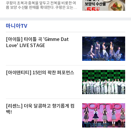
을 제공한다”고 밝혔다.패키지는 디럭스와 이그
쿠팡이 초복과 중복을 앞두고 전복을 비롯한 여
제큐티브 두 가지 타입으로 구성된다. 디럭스 패
름 보양 수산물 판매를 확대한다. 쿠팡은 오는
키지는 객실 1박(룸 온리)으로 심플한 호캉스를
20일까지 전복, 문어, 낙지, 장어 등 70여종의 수
즐길 수 있으며, 이그제큐티브 패키지는 객실 1
산물을 할인 판매한다고 8일 밝혔다.이번 행사
박과 함께 클럽 앰배서더 라운지 2인 이용, 웰니
에는 국내산 활전복과 문어, 낙지, 장어, 생물새
스 센터 사우나 2인 이용 혜택이 포함된다.특히
마니아TV
우 등이 포함됐다. 쿠팡은 올해 큰 크기의 전복
클럽 앰배서더 라운지
생산량이 늘어난 점을 반영해 주요 산지 상품을
로켓프레시 새벽배송으로 선보인다고 설명했다.
전복은 산지에서 채취한 뒤 전국으로 직송되는
[아이들] 타이틀 곡 'Gimme Dat
방식으로 운영된다. 신선도가 중요한 상품인 만
Love' LIVE STAGE
큼 이르면 다음 날 오전 배송이 가능하도록 물류
망을 활용하고 있다.쿠팡의 전복 매입량도 늘고
있다. 쿠팡에 따르면 전복 매입량은 2020년 30
톤 미만에서 2022년 140톤
[아이덴티티] 15인의 꽉찬 퍼포먼스
[리센느] 더욱 달콤하고 향기롭게 컴
백!