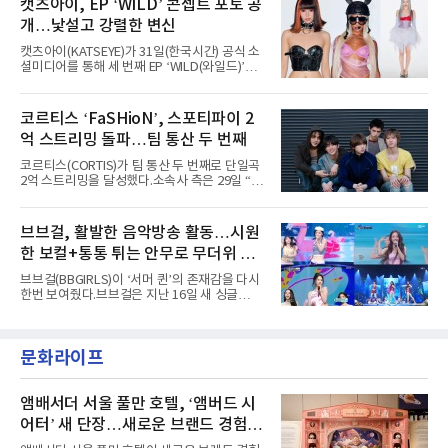
캣츠아이, EP ‘WILD’ 콘셉트 포토 공
코르티스 등 K팝 스타들이 출연진 명단에 이름
은 소속사 패밀리 콘서트를 비롯해 '뷰티풀 민트
을 올렸다.이날 에스파는
개…낯설고 강렬한 변신
라이프 2025', '2025 부산국제록페스티벌' 등 대
형 무대에 잇달아 출연해 당찬 에너지와 풋풋한
캣츠아이(KATSEYE)가 31일(한국시간) 공식 소
매력으로 음악팬들의 눈도장을 찍었다.이후
셜미디어를 통해 세 번째 EP ‘WILD(와일드)’의
AxMxP는 '카운트다운 판타지 2025-2026',
콘셉트 포토와 트랙리스트를 공개했다.‘Wild
'PEAKBOX 2025 vol.2 : 사랑·청춘·행복', '2025
heart(와일드 하트)’라는 제목이 붙은 콘셉트 포
Someday Christmas - 부산' 등 무대를 통해 안
토에는 멤버들의 본능적이고 야성적인 면모가
코르티스 ‘FaSHioN’, 스포티파이 2
정적인 실력을 입증했고, 올해 '2026 어썸뮤직
강렬하게 담겼다. 짙은 아이섀도와 푸른빛·금빛·
페스티벌', '뷰티풀 민트 라이프 2026', '2026
억 스트리밍 돌파…팀 통산 두 번째
붉은빛의 컬러 렌즈가 비현실적인 분위기를 자
아내고, 여러 원색이 불규칙하게 뒤섞인 멀티컬
코르티스(CORTIS)가 팀 통산 두 번째로 단일곡
러 헤어와 과감한 블루·블랙 립 메이크업이 낯설
2억 스트리밍을 달성했다.소속사 측은 29일 “코
고도 매혹적인 비주얼을 완성했다.스타일링 역
르티스의 데뷔 앨범 수록곡 ‘FaSHioN’이 글로
시 파격적이다. 스터드와 망사, 코르셋, 풍성한
벌 오디오·음원 스트리밍 플랫폼 스포티파이에
레이스 등 언뜻 어울리지 않을 듯한 소재와 실루
서 27일 자로 누적 재생 수 2억 회를 돌파했
브브걸, 활발한 음악방송 활동…시원
엣을 거침없이 결합했다. 멤버들은 각기 다른 개
다”고 밝혔다.곡이 발표된 지 약 10개월 만이다.
성을 살린 스타일링을 선
한 보컬+통통 튀는 안무로 무더위 사
팀의 첫 번째 2억 스트리밍 곡은 동일 음반에 수
록된 ‘GO!’다. 이 노래는 공개 약 9개월 만인 지
냥
브브걸(BBGIRLS)이 ‘서머 퀸’의 존재감을 다시
난달 26일 자에 2억 고지를 밟았다. 이는 최근 5
한번 보여줬다.브브걸은 지난 16일 새 싱글
년 내 데뷔한 보이그룹의 곡 중 최단기 2억 달성
'BODY WAVE'(바디 웨이브)를 발매하고 각종 음
이며 ‘FaSHioN’이 그 다음이다.코르티스는 평
악방송에 출연했다.브브걸은 컴백 이후 Mnet
소 관심이 많은 ‘패션’을 소재로 곡을 공동 창작
'엠카운트다운'을 시작으로 KBS2 '뮤직뱅크',
했다. “내 티, 5 bucks 바지는, 만원” 등 멤버들
문화라이프
MBC '쇼! 음악중심', SBS '인기가요' 등 주요 음
의 라이프 스타일
악방송 무대에 올라 화려한 퍼포먼스를 펼쳤다.
시원한 에너지와 안정적인 라이브, 통통 튀는 매
력을 앞세워 매 무대 색다른 볼거리를 선사했다.
앰배서더 서울 풀만 호텔, ‘앰버드 시
특히 화사한 파스텔 톤의 비치웨어부터 청량한
어터’ 새 단장…새로운 브랜드 경험 선
마린룩, 햇살 아래 반짝이는 물결을 연상시키는
사
스커트, 강렬한 붉은 계열의 스타일링까지 각기