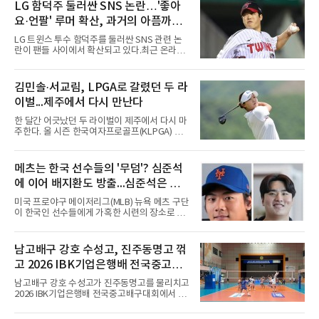
LG 함덕주 둘러싼 SNS 논란…'좋아
요·언팔' 루머 확산, 과거의 아픔까지
소환됐다
LG 트윈스 투수 함덕주를 둘러싼 SNS 관련 논
란이 팬들 사이에서 확산되고 있다.최근 온라인
커뮤니티와 SNS를 중심으로 함덕주의 SNS 활
동과 관련한 여러 소문이 퍼지면서, 과거 LG 이
적 이후 겪었던 일들까지 다시 주목받고 있다.일
김민솔·서교림, LPGA로 갈렸던 두 라
각에서는 함덕주가 LG 공식 계정 '언팔' 및 관련
이벌...제주에서 다시 만난다
게시물을 정리하고 친정팀 두산 베어스 계정을
팔로우하고 두산과 관련된 흔적만 남겼다는 주
한 달간 어긋났던 두 라이벌이 제주에서 다시 마
장이 나오고 있다. 또한 상대 팀 선수의 홈런 릴
주한다. 올 시즌 한국여자프로골프(KLPGA) 투
스에 '좋아요'를 눌렀다는 이야기도 전해지고 있
어를 달구는 김민솔과 서교림이 격돌한
다.하지만 해당 행동들이 실재했는지 여부는 확
다.KLPGA 투어는 6일 제주도 서귀포시 테디 밸
인되지 않았다. 시점과 의도 역시 불분명하다. 그
리 골프 앤 리조트의 밸리·테디 코스(파72)에서
메츠는 한국 선수들의 '무덤'? 심준석
럼에도 팬들 사이에서 논란이 커진 이유는 그가
개막하는 제주삼다수 마스터스(총상금 10억원·
LG 이적 후 부상과 재활로
에 이어 배지환도 방출...심준석은 이
우승 상금 1억8천만원)로 하반기를 시작한다.두
선수의 재회 자체가 화제다. 올 시즌 3승으로 대
미 귀국, 배지환은 미국 잔류할 듯
미국 프로야구 메이저리그(MLB) 뉴욕 메츠 구단
상 포인트(313점), 상금(9억8천400만원), 평균
이 한국인 선수들에게 가혹한 시련의 장소로 전
타수(70.41타) 등 주요 부문 1위를 달리는 김민
락하고 있다. 한때 한국 야구의 미래를 이끌어갈
솔과 2승으로 뒤쫓는 서교림의 맞대결은 지난 7
대형 유망주로 기대를 모았던 투수 심준석에 이
월 5일 롯데 오픈 이후 한 달 만이다. 그동안 김민
어, 빅리그 경력을 지닌 내외야수 배지환까지 연
남고배구 강호 수성고, 진주동명고 꺾
솔이 하이원리조트 여자오픈에 나설 때 서교림
달아 뉴욕 메츠 산하 마이너리그에서 방출 통보
은 LPGA 에비앙 챔피언십에, 서교림
고 2026 IBK기업은행배 전국중고배
를 받는 아픔을 겪었다. 두 선수의 동반 이탈은
메츠 구단이 유독 한국 선수들에게 '기회의 땅'이
구대회 4강 진출
남고배구 강호 수성고가 진주동명고를 물리치고
아닌 '무덤'처럼 작용하고 있음을 방증하고 있다.
2026 IBK기업은행배 전국중고배구대회에서 18
고교 시절 시속 160km에 달하는 강속구로 큰 스
세이하 남자부 4강에 진출했다.지난 6월 2026
포트라이트를 받았던 심준석은 루키리그에서 메
한국중고배구 2차연맹전 준우승팀 수성고는 4