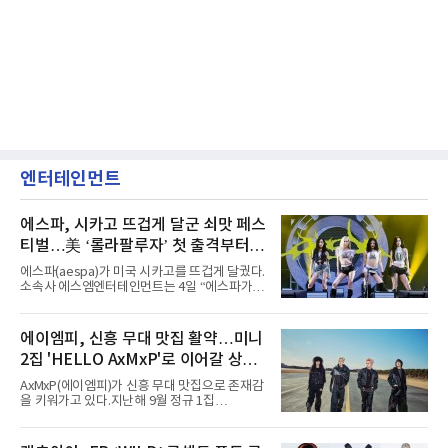
엔터테인먼트
에스파, 시카고 뜨겁게 달군 쇠맛 페스
티벌…美 ‘롤라팔루자’ 첫 출격부터
증명한 존재감
에스파(aespa)가 미국 시카고를 뜨겁게 달궜다.
소속사 에스엠엔터테인먼트는 4일 “에스파가
지난 2일(현지 시간) 미국 시카고 그랜트 파크에
서 열린 ‘롤라팔루자 시카고’(Lollapalooza
Chicago)의 알리안츠 스테이지에 올랐다”며
에이엠피, 신흥 무대 맛집 활약…미니
“총 14곡으로 구성된 세트리스트를 선사, 데뷔 7
2집 'HELLO AxMxP'로 이어갈 상승
년 차다운 노련한 무대 매너와 파워풀한 에너지
로 현장의 분위기를 압도했다”고 밝혔다.1991
세
AxMxP(에이엠피)가 신흥 무대 맛집으로 존재감
년 시작된 ‘롤라팔루자’는 8개 스테이지, 170여
을 키워가고 있다.지난해 9월 정규 1집
팀의 아티스트와 40만 명 이상의 관객이 운집하
'AxMxP'를 발매하며 가요계에 정식 출격한
는 북미 최대 규모의 페스티벌이다.올해 ‘롤라팔
AxMxP는 데뷔 전부터 버스킹과 각종 페스티벌,
루자 시카고’에는 에스파 외에도 제니, 아이들,
공연 무대에 오르며 실전 경험을 쌓아왔다.이들