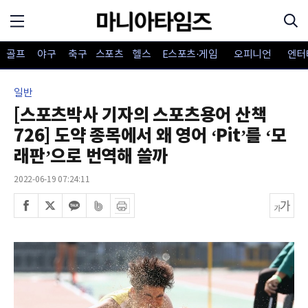
골프
야구
축구
스포츠
헬스
E스포츠·게임
오피니언
엔터
일반
[스포츠박사 기자의 스포츠용어 산책
726] 도약 종목에서 왜 영어 ‘Pit’를 ‘모
래판’으로 번역해 쓸까
2022-06-19 07:24:11