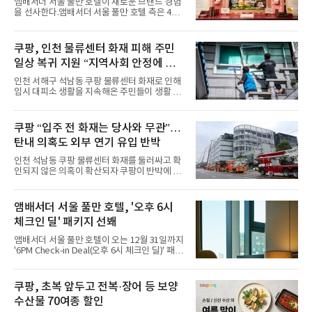
앰배서더 서울 풀만 호텔이 새로운 브랜드 경험
다른 매력을 선보였다. 브브걸은 다채로운 여름
을 선사한다.앰배서더 서울 풀만 호텔 측은 4일
패션을 완벽하게 소화하며 보
“호텔 공식 마스코트 앰버드(Ambird)의 새로운
이야기를 담은 인형 극장 콘셉트의 공간 ‘앰버드
시어터(Ambird Theater)’를 새롭게 선보인
쿠팡, 인천 물류센터 화재 피해 주민
다”고 밝혔다.앰배서더 서울 풀만 호텔은 로비
일상 복귀 지원 “지역사회 안정에 총
한편에 마련된 앰버드 존을 통해 앰버드의 세계
관을 소개해왔다. 앰버드 존은 앰버드가 우주여
력”
인천 서해구 석남동 쿠팡 물류센터 화재로 인해
행 중 수집한 다양한 굿즈를 전시한 '앰버드 플래
임시 대피소 생활을 지속해온 주민들이 생활 터
닛(Ambird Planet)과 계절별 플라워 연출로 사
전으로 돌아갈 수 있는 계기가 마련됐다. 쿠팡풀
랑받아온 ‘앰버드 가든(Ambird Garden)’으로
필먼트서비스(CFS)가 지난 28일부터 화재 피해
구성되어 있다.새 단장한 앰버드 시어터는 오페
주민을 대상으로 전문 출장 청소서비스 지원에
쿠팡 “입주 전 화재는 당사와 무관”…
라 극장을 모티브로 한 데코레이션으로 구성됐
나섬으로써 본격적인 지역사회 복구 작업이 시
다. 무대 공간 및 티켓 박스
탄내 의혹도 외부 연기 유입 반박
작된 것이다.대피소 주민 중심 청소 접수, 첫날
부터 2가구 지원 완료CFS는 신현초등학교, 신
인천 석남동 쿠팡 물류센터 화재를 둘러싸고 확
현북초등학교, 신현여자중학교 등 인천 서해구
인되지 않은 의혹이 확산되자 쿠팡이 반박에 나
관내 임시 대피소 3곳에서 체류해온 화재 피해
섰다. 화재 전 센터 내부에서 탄내가 났다는 주장
주민들을 대상으로 출장 청소업체 요청 접수를
에 대해서는 외부 화재 연기 유입이라고 설명했
시작했다. 현장에서 극심한 피해를 입은 지역 주
고, 2023년 같은 물류센터에서 발생한 화재에
앰배서더 서울 풀만 호텔, '오후 6시
민들의 호응 속에 CFS는 즉시 행동에 나섰다. 지
대해서도 쿠팡 입주 전 공사 과정에서 벌어진 일
난 28일 오후 전문 청소업체와
체크인 딜' 패키지 선봬
이라며 선을 그었다.쿠팡은 21일 인천 물류센터
내부에서 불이 타는 냄새가 났다는 의혹과 관련
앰배서더 서울 풀만 호텔이 오는 12월 31일까지
해 “사실무근”이라는 입장을 밝혔다.회사 측은
'6PM Check-in Deal(오후 6시 체크인 딜)' 패키
“인근에서 지난 15일 다른 회사에서 발생한 대
지를 선보인다.이번 패키지는 오후 6시 체크인
형 화재 연기가 인입돼 즉시 방재팀이 조사한 결
으로 여유로운 저녁 시간부터 호텔 스테이를 시
과 일산화탄소가 미검출됐고, 내부 문제가 아닌
작할 수 있도록 준비됐다.앰배서더 서울 풀만 호
쿠팡, 초복 앞두고 전복·장어 등 보양
것으로 확인됐다”고 설명했다.이어 “정확한 화
텔 측은 “퇴근 후 또는 주말 도심 속에서 짧지만
재 원인은 추후 조사될
수산물 70여종 할인
온전한 휴식을 원하는 고객들에게 특별한 경험