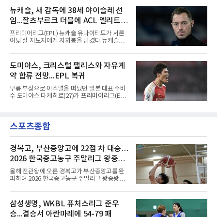
컵 리그 페이즈 1차전 치바스 과달라하라(멕시
코)전에 선발 출전했으나 공격포인트 없이 후반
뉴캐슬, 새 감독에 38세 야이슬레 선
41분 타일러 보이드와 교체됐다. 이날 골을 넣었
임...잘츠부르크 더블에 ACL 엘리트 2
다면 공식전 5경기 연속 득점이었다. 다만 메이
저리그사커(MLS)에서 이어온 4경기 연속골 기
연패 경력
프리미어리그(EPL) 뉴캐슬 유나이티드가 서른
록은 유지된다.경기는 팽팽했다. 전반 38분 다비
여덟 살 지도자에게 지휘봉을 맡겼다.뉴캐슬은
드 마르티네스의 땅볼 크로스를 드니 부앙가가
6일(현지시간) 마티아스 야이슬레(독일) 감독 선
오른발로 마무리해 LAFC가 앞섰으나, 4분 뒤 로
임을 발표했다. 그는 스페인 라망가에서 진행 중
베르토 알바라도가 골 지역 정면에서 왼발 슈팅
인 프리시즌 캠프에 곧바로 합류했다. 구단은 유
도미야스, 크리스털 팰리스와 자유계
으로 골대 오른쪽 하단을 찔러 균형을 맞췄다.승
럽 축구계에서 가장 촉망받는 젊은 감독을 데려
부는 승부차기로 갈렸다. LAFC는
약 합류 전망...EPL 복귀
왔다고 밝혔다.이력은 이른 나이에 쌓였다. 서른
셋이던 2021년 오스트리아 레드불 잘츠부르크
무릎 부상으로 아스널을 떠났던 일본 대표 수비
사령탑에 올라 첫 시즌 리그와 컵대회를 동시에
수 도미야스 다케히로(27)가 프리미어리그(EPL)
제패했고, 구단 역사상 처음으로 팀을 유럽축구
로 돌아온다.영국 BBC는 6일(한국시간) 도미야
연맹(UEFA) 챔피언스리그 토너먼트에 올린 뒤
스가 입단 테스트를 마치고 크리스털 팰리스에
리그 2연패도 달성했다.아시아에서도 성과를 냈
자유계약(FA)으로 합류할 전망이라고 보도했다.
다. 2023년 사우디아라비아 알아흘리로 옮겨
스포츠종합
큰 틀의 계약 조건은 이미 합의됐고 구단은 개막
2024-2025시즌과 2025-2026시즌
을 앞두고 영입 절차를 서두르고 있다.그의 최근
여정은 순탄치 않았다. 고질적인 무릎 부상 끝에
지난 시즌 아스널과 상호 합의로 계약을 해지했
경복고, 부산중앙고에 22점 차 대승…
고, 네덜란드 아약스에서 시즌 막판 8경기를 소
2026 한국중고농구 주말리그 왕중왕
화했다. 이후 일본 대표로 월드컵에 나서 선발 2
전 첫 승 신고
경기를 포함해 3경기를 뛰며 감각을 끌어올렸
올해 전관왕에 오른 경복고가 부산중앙고를 완
다.구단의 판단은 신중했다. 크리스털 팰리스는
파하며 2026 한국중고농구 주말리그 왕중왕전
기량을 확신하면서도 부상
첫 경기를 승리로 장식했다.경복고는 6일 전남
해남 우슬체육관에서 열린 대회 남고부 예선리
그 H조 1차전에서 부산중앙고를 98-76으로 제
삼성생명, WKBL 퓨처스리그 준우
압했다. 박지오가 26점, 김호원이 22점, 정우진
승...결승서 아란마레에 54-79 패
이 19점을 올리는 등 삼각편대의 고른 활약이 승