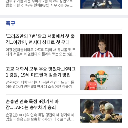
만루 위기를 지운 수비가 7월 최고의 장면으로
다. 아메리칸리그 최우수선수(MVP) 3회 수상자
뽑혔다.한국야구위원회(KBO) 사무국은 6일
인 그가 부상 이후 야외 달리기에 나선 것은 처음
2026 신한 SOL KBO리그 7월 월간 캡스플레이
이다.본인의 의지는 확고하다. 저지는 올 시즌 안
수상자로 NC 다이노스 내야수 김한별을 선정했
에 돌아오겠다며, 애초부터 최대한 빨리 복귀하
다고 밝혔다. 6월에 이어 두 달 연속 수상으로,
는 것이 계획이었고 올해를 접겠다고 생각한 적
축구
이 상 제정 이래 첫 사례다.ADT캡스가 KBO와
은 없다고 말했다.이탈은
함께 시상하는 이 상은 공식 기록위원이 승리 확
률 기여도와 수비 지수를 종합 평가해 해당 기간
최고점을 받은 수비 장면에 준다.수상 장면은 지
'그리즈만의 7번' 달고 서울에서 첫 출
난달 23일 서울 잠실구장에서 나왔다. NC가 7-5
격...이강인, 맨시티 상대로 첫 무대
로 앞선 8회말 1사 만루에서 김한별은 LG 트윈
스 오지환의 강한 타구에 몸을 날려 막아낸 뒤 유
이강인(아틀레티코 마드리드)의 새 유니폼 첫 무
격수 김주원에게 연결했다. 김주원이 1루수 블
대가 서울에서 열린다.아틀레티코는 오는 9일
레인에게 던지며 4-6-3 병살타가 완
오후 8시 서울월드컵경기장에서 맨체스터 시티
와 2026 쿠팡플레이 시리즈 친선 경기를 치른다.
구단 소집 명단에 이강인이 포함되면서 변수가
고교·대학서 모두 우승 맛봤다...K리그
없는 한 그의 첫 출격은 서울이 된다.등번호부터
1 강원, 19세 미드필더 김슬기 영입
무게가 실렸다. 이강인은 첫 경기부터 7번을 단
다. 2010년대 팀의 전성기를 이끈 앙투안 그리즈
강원FC가 대학 무대에서 뛰던 신인 미드필더를
만이 달았던 번호다.합류 과정은 순탄치 않았다.
데려왔다.강원은 6일 연세대 소속이던 김슬기
스페인으로 건너가려던 그는 병역 특례 행정 절
(19)를 영입했다고 밝혔다. 186㎝, 79㎏의 신체
차 문제로 출국이 미뤄졌고, 국내에서 홀로 훈련
조건을 갖췄다.이력은 우승으로 채워져 있다. 수
해 왔다. 6일 입국하는 동료들과 처음 대면한 뒤
원고 시절 주축으로 활약하며 지난해 전국고등
손흥민 연속 득점 4경기서 마
짧게 호흡을 맞춰 경기에 나선다.역할도 관심사
리그와 추계전국고등대회 우승에 기여했고, 올
다. 유려한 탈압박과
감...LAFC는 승부차기 승리
해 연세대 진학 후에는 춘계한산대첩기대학대회
정상에 올랐다. 2024년에는 17세 이하(U-17) 대
손흥민(LAFC)의 연속 득점 행진이 네 경기에서
표팀 훈련에도 소집됐다.김슬기는 입단하게 돼
멈췄다.손흥민은 6일(한국시간) 미국 로스앤젤
기쁘고 영광이라며 프로 무대에서도 성장해 팀
레스 BMO 스타디움에서 열린 2026시즌 리그스
에 꼭 필요한 선수가 되겠다고 각오를 밝혔다.