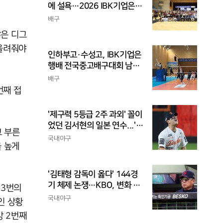
에 설욕…2026 IBK기업은행
배 전국중고배구대회 우승
배구
않은 디그
 올려줘야
인하부고·수성고, IBK기업은
행배 전국중고배구대회 남고
부 결승 격돌
배구
번째 접
'제구력 5등급 2주 과외' 꼴이
었던 김서현의 일본 연수...'종
고 부른
합검진표'에 불과
국내야구
을 높게
'김태형 감독이 옳다' 144경
기 체제 논쟁…KBO, 변화 고
 3번의
민해야, 환경에 맞는 경기 수
국내야구
인 상황
가 바람직
방 2번째