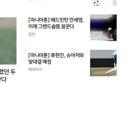
[마니아툰] 배드민턴 안세영,
이제 그랜드슬램 꿈꾼다
일반
[마니아툰] 류현진, 슈어저와
맞대결 예정
해외야구
렸던 두
난다