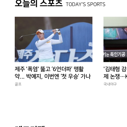
오늘의 스포츠
TODAY'S SPORTS
제주 '폭염' 뚫고 ‘6언더파’ 맹활
'김태형 감
약... 박예지, 이번엔 ‘첫 우승’ 가나
제 논쟁…K
경에 맞는
골프
국내야구