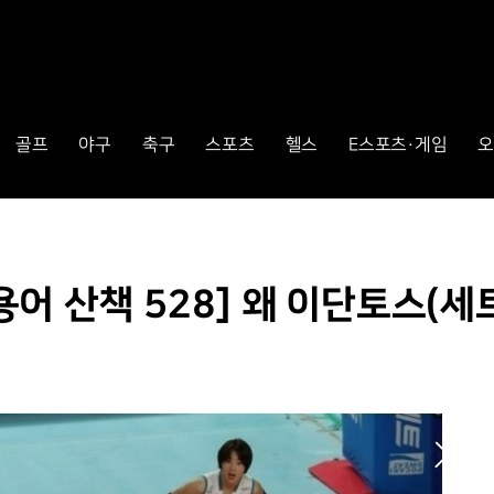
골프
야구
축구
스포츠
헬스
E스포츠·게임
오
어 산책 528] 왜 이단토스(세