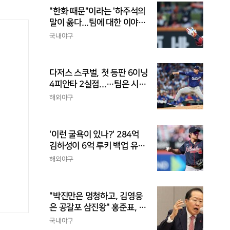
"한화 때문"이라는 '하주석의
말이 옳다...팀에 대한 이야
기, 끝까지 안 하는 게 도리
국내야구
다저스 스쿠벌, 첫 등판 6이닝
4피안타 2실점...…팀은 시즌
최다 5연패
해외야구
'이런 굴욕이 있나?' 284억
김하성이 6억 루키 백업 유격
수라니...자비스, 수비도 김하
해외야구
성보다 한 수 위 평가
"박진만은 멍청하고, 김영웅
은 공갈포 삼진왕" 홍준표, 또
삼성 저격..."무사 만루에 플
국내야구