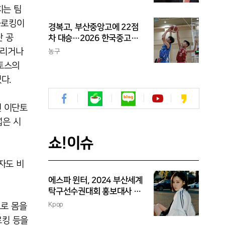
라이 하나도 못 치는 선수가
치는 팀
프로냐?"
블로킹이
경복고, 부산중앙고에 22점
단 공
차 대승…2026 한국중고농
구 주말리그 왕중왕전 첫 승
올리거나
농구
신고
단토스의
다.
된 이단토
넓은 시
쇼!이슈
자도 비
에스파 윈터, 2024 부산세계
탁구선수권대회 홍보대사 위
촉
Kpop
으로 몸을
로킹 등을