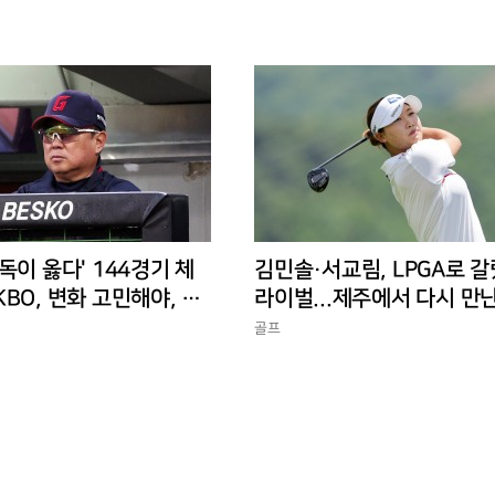
독이 옳다' 144경기 체
김민솔·서교림, LPGA로 갈
BO, 변화 고민해야, 환
라이벌...제주에서 다시 만
 경기 수가 바람직
골프