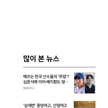
많이 본 뉴스
메츠는 한국 선수들의 '무덤'?
심준석에 이어 배지환도 방
출...심준석은 이미 귀국, 배
해외야구
지환은 미국 잔류할 듯
'삼세번' 중앙여고, 선명여고