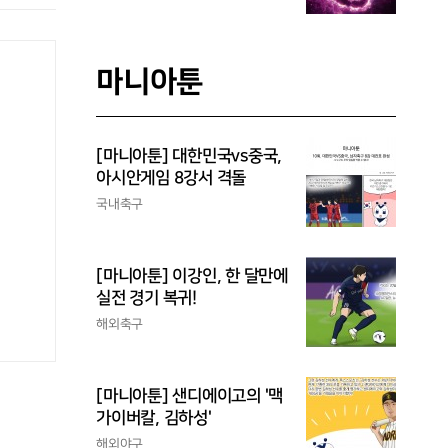
마니아툰
[마니아툰] 대한민국vs중국,
아시안게임 8강서 격돌
국내축구
[마니아툰] 이강인, 한 달만에
실전 경기 복귀!
해외축구
[마니아툰] 샌디에이고의 '맥
가이버칼, 김하성'
해외야구