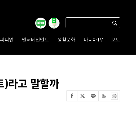
피니언
엔터테인먼트
생활문화
마니아TV
포토
트)라고 말할까