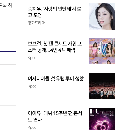
도록 해
송지우, ‘사랑의 안단테’서 로
코 도전
영화드라마
브브걸, 첫 팬 콘서트 개인 포
스터 공개...4인 4색 매력 발
산
Kpop
여자아이들 첫 유럽 투어 성황
Kpop
아이유, 데뷔 15주년 팬 콘서
트 연다
Kpop