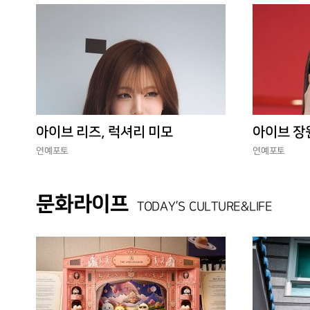
아이브 리즈, 럭셔리 미모
아이브 장
연예포토
연예포토
문화라이프
TODAY’S CULTURE&LIFE