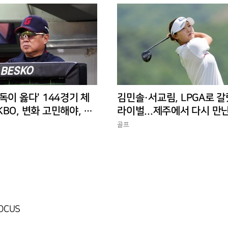
독이 옳다' 144경기 체
김민솔·서교림, LPGA로 갈
BO, 변화 고민해야, 환
라이벌...제주에서 다시 만
 경기 수가 바람직
골프
FOCUS