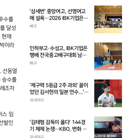
'삼세번' 중앙여고, 선명여고
에 설욕…2026 IBK기업은행
 투수를
배 전국중고배구대회 우승
배구
를 달성
 현재
도박이라
인하부고·수성고, IBK기업은
행배 전국중고배구대회 남고
부 결승 격돌
배구
. 선동열
수 승수를
'제구력 5등급 2주 과외' 꼴이
사례조차
었던 김서현의 일본 연수...'종
합검진표'에 불과
국내야구
이스 임
'김태형 감독이 옳다' 144경
 선발인
기 체제 논쟁…KBO, 변화 고
민해야, 환경에 맞는 경기 수
국내야구