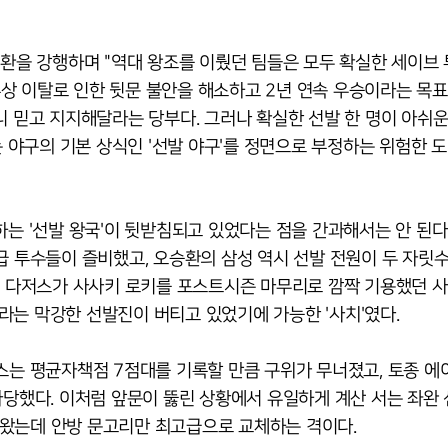
전환을 강행하며 "역대 왕조를 이뤘던 팀들은 모두 확실한 세이브
상 이탈로 인한 뒷문 불안을 해소하고 2년 연속 우승이라는 목표
니 믿고 지지해달라는 당부다. 그러나 확실한 선발 한 명이 아쉬운
는 야구의 기본 상식인 '선발 야구'를 정면으로 부정하는 위험한 
하는 '선발 왕국'이 뒷받침되고 있었다는 점을 간과해서는 안 된다
급 투수들이 즐비했고, 오승환의 삼성 역시 선발 전원이 두 자릿
LA 다저스가 사사키 로키를 포스트시즌 마무리로 깜짝 기용했던 
라는 막강한 선발진이 버티고 있었기에 가능한 '사치'였다.
스는 평균자책점 7점대를 기록할 만큼 구위가 무너졌고, 토종 에
타당했다. 이처럼 앞문이 뚫린 상황에서 유일하게 계산 서는 좌완
어왔는데 안방 문고리만 최고급으로 교체하는 격이다.