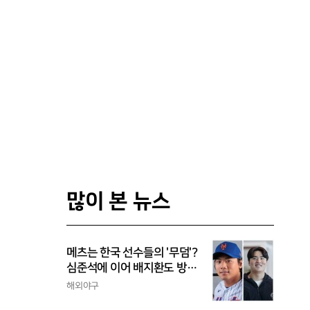
많이 본 뉴스
메츠는 한국 선수들의 '무덤'?
심준석에 이어 배지환도 방
출...심준석은 이미 귀국, 배
해외야구
지환은 미국 잔류할 듯