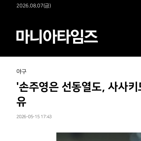
2026.08.07(금)
야구
'손주영은 선동열도, 사사키도
유
2026-05-15 17:43