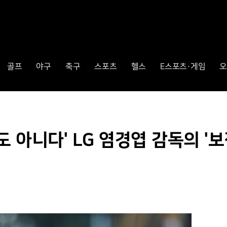
골프
야구
축구
스포츠
헬스
E스포츠·게임
오
 아니다' LG 염경엽 감독의 '