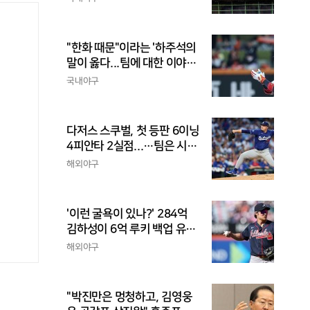
가 바람직
"한화 때문"이라는 '하주석의
말이 옳다...팀에 대한 이야
기, 끝까지 안 하는 게 도리
국내야구
다저스 스쿠벌, 첫 등판 6이닝
4피안타 2실점...…팀은 시즌
최다 5연패
해외야구
'이런 굴욕이 있나?' 284억
김하성이 6억 루키 백업 유격
수라니...자비스, 수비도 김하
해외야구
성보다 한 수 위 평가
"박진만은 멍청하고, 김영웅