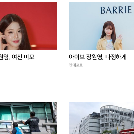
원영, 여신 미모
아이브 장원영, 다정하게
연예포토