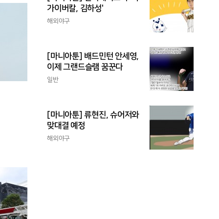
가이버칼, 김하성'
해외야구
[마니아툰] 배드민턴 안세영,
이제 그랜드슬램 꿈꾼다
일반
[마니아툰] 류현진, 슈어저와
맞대결 예정
해외야구