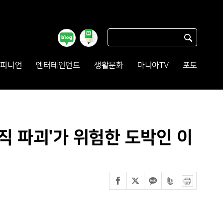
피니언
엔터테인먼트
생활문화
마니아TV
포토
보직 파괴'가 위험한 도박인 이