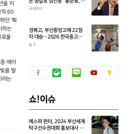
은 공갈포 삼진왕" 홍준표, 또
션을 지
삼성 저격..."무사 만루에 플
국내야구
작 60
라이 하나도 못 치는 선수가
하던 '확
프로냐?"
준비하는
경복고, 부산중앙고에 22점
유로울
차 대승…2026 한국중고농
구 주말리그 왕중왕전 첫 승
농구
신고
토종 에이
 빛을 발
이라는
쇼!이슈
에스파 윈터, 2024 부산세계
탁구선수권대회 홍보대사 위