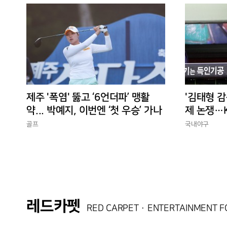
제주 '폭염' 뚫고 ‘6언더파’ 맹활
'김태형 감
약... 박예지, 이번엔 ‘첫 우승’ 가나
제 논쟁…K
경에 맞는
골프
국내야구
레드카펫
RED CARPET · ENTERTAINMENT 