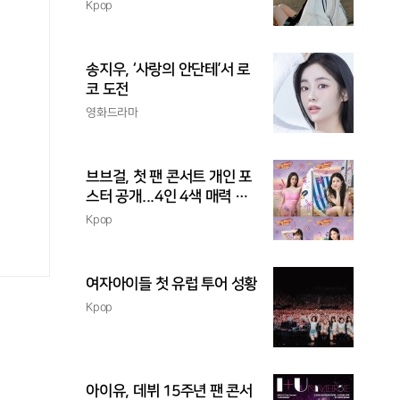
촉
Kpop
송지우, ‘사랑의 안단테’서 로
코 도전
영화드라마
브브걸, 첫 팬 콘서트 개인 포
스터 공개...4인 4색 매력 발
산
Kpop
여자아이들 첫 유럽 투어 성황
Kpop
아이유, 데뷔 15주년 팬 콘서