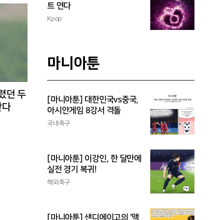
트 연다
Kpop
마니아툰
렸던 두
[마니아툰] 대한민국vs중국,
난다
아시안게임 8강서 격돌
국내축구
[마니아툰] 이강인, 한 달만에
실전 경기 복귀!
해외축구
[마니아툰] 샌디에이고의 '맥