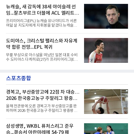
컵 리그 페이즈 1차전 치바스 과달라하라(멕시
코)전에 선발 출전했으나 공격포인트 없이 후반
뉴캐슬, 새 감독에 38세 야이슬레 선
41분 타일러 보이드와 교체됐다. 이날 골을 넣었
임...잘츠부르크 더블에 ACL 엘리트 2
다면 공식전 5경기 연속 득점이었다. 다만 메이
저리그사커(MLS)에서 이어온 4경기 연속골 기
연패 경력
프리미어리그(EPL) 뉴캐슬 유나이티드가 서른
록은 유지된다.경기는 팽팽했다. 전반 38분 다비
여덟 살 지도자에게 지휘봉을 맡겼다.뉴캐슬은
드 마르티네스의 땅볼 크로스를 드니 부앙가가
6일(현지시간) 마티아스 야이슬레(독일) 감독 선
오른발로 마무리해 LAFC가 앞섰으나, 4분 뒤 로
임을 발표했다. 그는 스페인 라망가에서 진행 중
베르토 알바라도가 골 지역 정면에서 왼발 슈팅
인 프리시즌 캠프에 곧바로 합류했다. 구단은 유
도미야스, 크리스털 팰리스와 자유계
으로 골대 오른쪽 하단을 찔러 균형을 맞췄다.승
럽 축구계에서 가장 촉망받는 젊은 감독을 데려
부는 승부차기로 갈렸다. LAFC는
약 합류 전망...EPL 복귀
왔다고 밝혔다.이력은 이른 나이에 쌓였다. 서른
셋이던 2021년 오스트리아 레드불 잘츠부르크
무릎 부상으로 아스널을 떠났던 일본 대표 수비
사령탑에 올라 첫 시즌 리그와 컵대회를 동시에
수 도미야스 다케히로(27)가 프리미어리그(EPL)
제패했고, 구단 역사상 처음으로 팀을 유럽축구
로 돌아온다.영국 BBC는 6일(한국시간) 도미야
연맹(UEFA) 챔피언스리그 토너먼트에 올린 뒤
스가 입단 테스트를 마치고 크리스털 팰리스에
리그 2연패도 달성했다.아시아에서도 성과를 냈
자유계약(FA)으로 합류할 전망이라고 보도했다.
다. 2023년 사우디아라비아 알아흘리로 옮겨
스포츠종합
큰 틀의 계약 조건은 이미 합의됐고 구단은 개막
2024-2025시즌과 2025-2026시즌
을 앞두고 영입 절차를 서두르고 있다.그의 최근
여정은 순탄치 않았다. 고질적인 무릎 부상 끝에
지난 시즌 아스널과 상호 합의로 계약을 해지했
경복고, 부산중앙고에 22점 차 대승…
고, 네덜란드 아약스에서 시즌 막판 8경기를 소
2026 한국중고농구 주말리그 왕중왕
화했다. 이후 일본 대표로 월드컵에 나서 선발 2
전 첫 승 신고
경기를 포함해 3경기를 뛰며 감각을 끌어올렸
올해 전관왕에 오른 경복고가 부산중앙고를 완
다.구단의 판단은 신중했다. 크리스털 팰리스는
파하며 2026 한국중고농구 주말리그 왕중왕전
기량을 확신하면서도 부상
첫 경기를 승리로 장식했다.경복고는 6일 전남
해남 우슬체육관에서 열린 대회 남고부 예선리
그 H조 1차전에서 부산중앙고를 98-76으로 제
삼성생명, WKBL 퓨처스리그 준우
압했다. 박지오가 26점, 김호원이 22점, 정우진
승...결승서 아란마레에 54-79 패
이 19점을 올리는 등 삼각편대의 고른 활약이 승