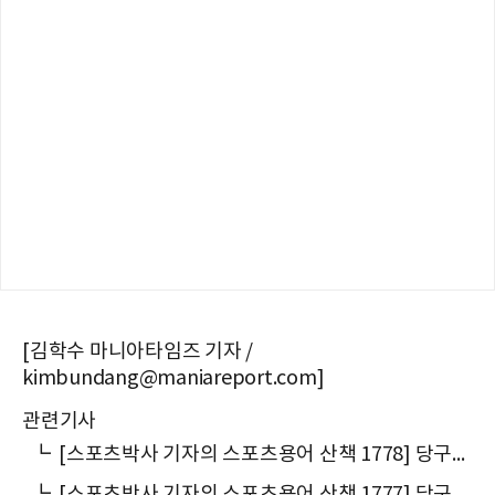
[김학수 마니아타임즈 기자 /
kimbundang@maniareport.com]
관련기사
┗
[스포츠박사 기자의 스포츠용어 산책 1778] 당구에서 왜 영어 ‘object ball’을 ‘적구(的球)’라고 말할까
┗
[스포츠박사 기자의 스포츠용어 산책 1777] 당구에서 왜 ‘큐볼’이라 말할까