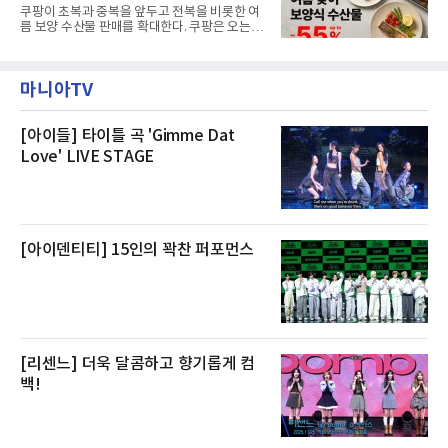
을 제공한다”고 밝혔다.패키지는 디럭스와 이그
쿠팡이 초복과 중복을 앞두고 전복을 비롯한 여
제큐티브 두 가지 타입으로 구성된다. 디럭스 패
름 보양 수산물 판매를 확대한다. 쿠팡은 오는
키지는 객실 1박(룸 온리)으로 심플한 호캉스를
20일까지 전복, 문어, 낙지, 장어 등 70여종의 수
즐길 수 있으며, 이그제큐티브 패키지는 객실 1
산물을 할인 판매한다고 8일 밝혔다.이번 행사
박과 함께 클럽 앰배서더 라운지 2인 이용, 웰니
에는 국내산 활전복과 문어, 낙지, 장어, 생물새
스 센터 사우나 2인 이용 혜택이 포함된다.특히
마니아TV
우 등이 포함됐다. 쿠팡은 올해 큰 크기의 전복
클럽 앰배서더 라운지
생산량이 늘어난 점을 반영해 주요 산지 상품을
로켓프레시 새벽배송으로 선보인다고 설명했다.
전복은 산지에서 채취한 뒤 전국으로 직송되는
[아이들] 타이틀 곡 'Gimme Dat
방식으로 운영된다. 신선도가 중요한 상품인 만
Love' LIVE STAGE
큼 이르면 다음 날 오전 배송이 가능하도록 물류
망을 활용하고 있다.쿠팡의 전복 매입량도 늘고
있다. 쿠팡에 따르면 전복 매입량은 2020년 30
톤 미만에서 2022년 140톤
[아이덴티티] 15인의 꽉찬 퍼포먼스
[리센느] 더욱 달콤하고 향기롭게 컴
백!