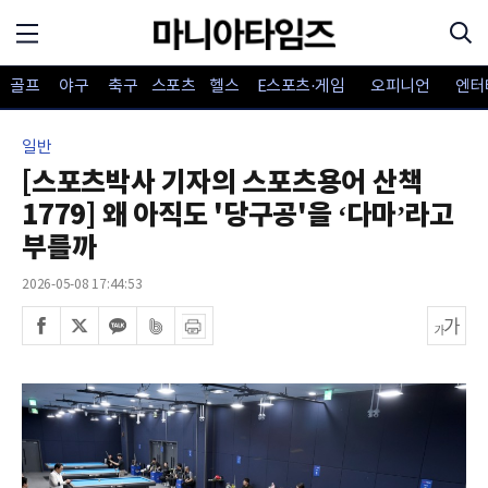
골프
야구
축구
스포츠
헬스
E스포츠·게임
오피니언
엔터
일반
[스포츠박사 기자의 스포츠용어 산책
1779] 왜 아직도 '당구공'을 ‘다마’라고
부를까
2026-05-08 17:44:53