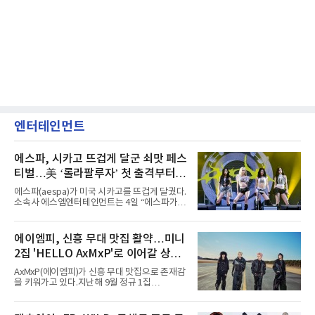
엔터테인먼트
에스파, 시카고 뜨겁게 달군 쇠맛 페스
티벌…美 ‘롤라팔루자’ 첫 출격부터
증명한 존재감
에스파(aespa)가 미국 시카고를 뜨겁게 달궜다.
소속사 에스엠엔터테인먼트는 4일 “에스파가
지난 2일(현지 시간) 미국 시카고 그랜트 파크에
서 열린 ‘롤라팔루자 시카고’(Lollapalooza
Chicago)의 알리안츠 스테이지에 올랐다”며
에이엠피, 신흥 무대 맛집 활약…미니
“총 14곡으로 구성된 세트리스트를 선사, 데뷔 7
2집 'HELLO AxMxP'로 이어갈 상승
년 차다운 노련한 무대 매너와 파워풀한 에너지
로 현장의 분위기를 압도했다”고 밝혔다.1991
세
AxMxP(에이엠피)가 신흥 무대 맛집으로 존재감
년 시작된 ‘롤라팔루자’는 8개 스테이지, 170여
을 키워가고 있다.지난해 9월 정규 1집
팀의 아티스트와 40만 명 이상의 관객이 운집하
'AxMxP'를 발매하며 가요계에 정식 출격한
는 북미 최대 규모의 페스티벌이다.올해 ‘롤라팔
AxMxP는 데뷔 전부터 버스킹과 각종 페스티벌,
루자 시카고’에는 에스파 외에도 제니, 아이들,
공연 무대에 오르며 실전 경험을 쌓아왔다.이들