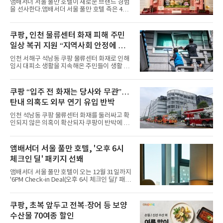
앰배서더 서울 풀만 호텔이 새로운 브랜드 경험
다른 매력을 선보였다. 브브걸은 다채로운 여름
을 선사한다.앰배서더 서울 풀만 호텔 측은 4일
패션을 완벽하게 소화하며 보
“호텔 공식 마스코트 앰버드(Ambird)의 새로운
이야기를 담은 인형 극장 콘셉트의 공간 ‘앰버드
시어터(Ambird Theater)’를 새롭게 선보인
쿠팡, 인천 물류센터 화재 피해 주민
다”고 밝혔다.앰배서더 서울 풀만 호텔은 로비
일상 복귀 지원 “지역사회 안정에 총
한편에 마련된 앰버드 존을 통해 앰버드의 세계
관을 소개해왔다. 앰버드 존은 앰버드가 우주여
력”
인천 서해구 석남동 쿠팡 물류센터 화재로 인해
행 중 수집한 다양한 굿즈를 전시한 '앰버드 플래
임시 대피소 생활을 지속해온 주민들이 생활 터
닛(Ambird Planet)과 계절별 플라워 연출로 사
전으로 돌아갈 수 있는 계기가 마련됐다. 쿠팡풀
랑받아온 ‘앰버드 가든(Ambird Garden)’으로
필먼트서비스(CFS)가 지난 28일부터 화재 피해
구성되어 있다.새 단장한 앰버드 시어터는 오페
주민을 대상으로 전문 출장 청소서비스 지원에
쿠팡 “입주 전 화재는 당사와 무관”…
라 극장을 모티브로 한 데코레이션으로 구성됐
나섬으로써 본격적인 지역사회 복구 작업이 시
다. 무대 공간 및 티켓 박스
탄내 의혹도 외부 연기 유입 반박
작된 것이다.대피소 주민 중심 청소 접수, 첫날
부터 2가구 지원 완료CFS는 신현초등학교, 신
인천 석남동 쿠팡 물류센터 화재를 둘러싸고 확
현북초등학교, 신현여자중학교 등 인천 서해구
인되지 않은 의혹이 확산되자 쿠팡이 반박에 나
관내 임시 대피소 3곳에서 체류해온 화재 피해
섰다. 화재 전 센터 내부에서 탄내가 났다는 주장
주민들을 대상으로 출장 청소업체 요청 접수를
에 대해서는 외부 화재 연기 유입이라고 설명했
시작했다. 현장에서 극심한 피해를 입은 지역 주
고, 2023년 같은 물류센터에서 발생한 화재에
앰배서더 서울 풀만 호텔, '오후 6시
민들의 호응 속에 CFS는 즉시 행동에 나섰다. 지
대해서도 쿠팡 입주 전 공사 과정에서 벌어진 일
난 28일 오후 전문 청소업체와
체크인 딜' 패키지 선봬
이라며 선을 그었다.쿠팡은 21일 인천 물류센터
내부에서 불이 타는 냄새가 났다는 의혹과 관련
앰배서더 서울 풀만 호텔이 오는 12월 31일까지
해 “사실무근”이라는 입장을 밝혔다.회사 측은
'6PM Check-in Deal(오후 6시 체크인 딜)' 패키
“인근에서 지난 15일 다른 회사에서 발생한 대
지를 선보인다.이번 패키지는 오후 6시 체크인
형 화재 연기가 인입돼 즉시 방재팀이 조사한 결
으로 여유로운 저녁 시간부터 호텔 스테이를 시
과 일산화탄소가 미검출됐고, 내부 문제가 아닌
작할 수 있도록 준비됐다.앰배서더 서울 풀만 호
쿠팡, 초복 앞두고 전복·장어 등 보양
것으로 확인됐다”고 설명했다.이어 “정확한 화
텔 측은 “퇴근 후 또는 주말 도심 속에서 짧지만
재 원인은 추후 조사될
수산물 70여종 할인
온전한 휴식을 원하는 고객들에게 특별한 경험