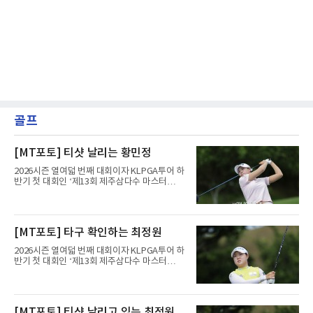
골프
[MT포토] 티샷 날리는 황민정
2026시즌 열여덟 번째 대회이자 KLPGA투어 하
반기 첫 대회인 ‘제13회 제주삼다수 마스터
스’(총상금 10억 원, 우승상금 1억 8천만 원)가
제주도 서귀포시에 위치한 테디밸리 골프앤리조
트(파72/6,767야드)에서 열리고 있다.6일 현재
1라운드 경기가 펼쳐지고 있다.황민정이 16번
[MT포토] 타구 확인하는 최정원
홀에서 경기하고 있다.
2026시즌 열여덟 번째 대회이자 KLPGA투어 하
반기 첫 대회인 ‘제13회 제주삼다수 마스터
스’(총상금 10억 원, 우승상금 1억 8천만 원)가
제주도 서귀포시에 위치한 테디밸리 골프앤리조
트(파72/6,767야드)에서 열리고 있다.6일 현재
1라운드 경기가 펼쳐지고 있다.최정원이 16번
[MT포토] 티샷 날리고 있는 최정원