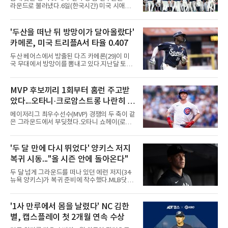
라운드로 불러냈다.6일(한국시간) 미국 시애틀
T모바일 파크에서 열린 시애틀 매리너스와 디트
로이트 타이거스의 경기에서 벤치 클리어링이
벌어졌다. 난투극으로 번지지는 않았으나 좌완
'두산을 떠난 뒤 방망이가 달아올랐다'
게이브 스파이어와 댄 윌슨 시애틀 감독이 퇴장
카메론, 미국 트리플A서 타율 0.407
당했다.발단은 선발이었다. 시애틀 브라이언 우
가 디트로이트 타자를 세 차례 맞혔다. 다만 팔꿈
두산 베어스에서 방출된 다즈 카메론(29)이 미
치 보호대에 맞거나 변화구에 발이 스치는 수준
국 무대에서 방망이를 뽐내고 있다.지난달 토론
이어서 치명적이지는 않았다.분위기는 그다음에
토 블루제이스와 마이너리그 계약을 맺은 카메
달라졌다. 우에 이어 등판한 스파이어가 우타자
론은 루키리그 2경기를 거쳐 트리플A 버펄로 바
글라이버 토레스의 몸쪽 빠른 볼로 왼쪽 넓적다
이슨스로 승격한 뒤 연일 뜨거운 타격감을 보이
MVP 후보끼리 1회부터 홈런 주고받
리를 맞혔다. 토레스와 시애틀 포수 칼 롤리가 말
고 있다.수치가 압도적이다. 트리플A 15경기에
을 주고받자 AJ 힌치 디
았다...오타니·크로암스트롱 나란히 홈
서 타율 0.407(54타수 22안타), 2홈런, 10타점,
8도루를 기록 중이며 OPS는 1.151에 이른다.
런 맞불
메이저리그 최우수선수(MVP) 경쟁의 두 축이 같
15경기 중 14경기에서 안타를 만들었고 최근 7
은 그라운드에서 부딪쳤다.오타니 쇼헤이(로스
경기 연속 안타도 이어갔다.6일(한국시간) 노퍽
앤젤레스 다저스)와 피트 크로암스트롱(시카고
타이즈전에서도 4타수 3안타 2득점을 올렸다.
컵스)은 6일(한국시간) 미국 시카고 리글리필드
2-6으로 뒤진 9회말 1사에서 좌전 안타로 발판
에서 나란히 홈런 두 방씩을 주고받았다.첫 회부
'두 달 만에 다시 뛰었다' 양키스 저지
을 놓았고, 버펄로는 이 회에만 5점을 뽑아 7-6
터 불이 붙었다. 1회초 선두타자 오타니가 컵스
역전승을 거뒀다.한국에서의 성적도
복귀 시동..."올 시즌 안에 돌아온다"
선발 이마나가 쇼타를 상대로 우월 솔로 홈런을
뽑자, 1회말 크로암스트롱이 다저스 선발 에릭
두 달 넘게 그라운드를 떠나 있던 에런 저지(34·
라워를 상대로 중월 솔로 홈런으로 응수했다. 최
뉴욕 양키스)가 복귀 준비에 착수했다.MLB닷컴
근 50년간 리글리필드에서 1회 양 팀 선두타자
은 6일(한국시간) 저지가 전날 추가 검사를 받은
홈런이 함께 나온 것은 두 번째이며, 통계업체
뒤 야외 달리기와 상체 저항 운동으로 훈련 강도
엘리어스 스포츠뷰로에 따르면 그해 MVP 투표
를 높여도 된다는 허가를 받았다고 전했다.저지
'1사 만루에서 몸을 날렸다' NC 김한
10위 이내 선수끼리 이런 공방을 벌인 사례는 처
는 이날 뉴욕 양키스타디움에서 열린 세인트루
음이다.흐름은 크로암스트롱
별, 캡스플레이 첫 2개월 연속 수상
이스 카디널스전을 앞두고 야구 장비를 착용한
채 스트레칭과 조깅, 저항 밴드 훈련을 소화했