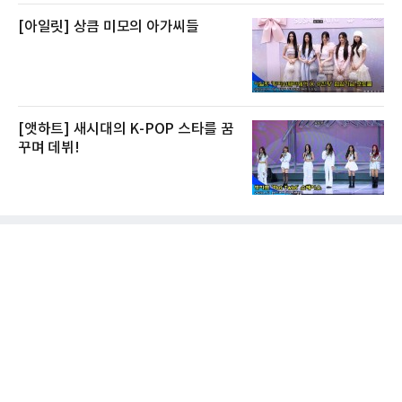
[아일릿] 상큼 미모의 아가씨들
[앳하트] 새시대의 K-POP 스타를 꿈
꾸며 데뷔!