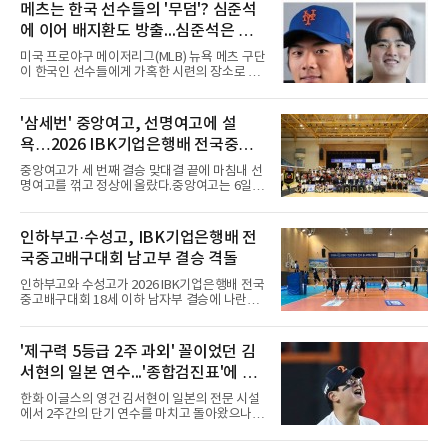
메츠는 한국 선수들의 '무덤'? 심준석
에 이어 배지환도 방출...심준석은 이
미 귀국, 배지환은 미국 잔류할 듯
미국 프로야구 메이저리그(MLB) 뉴욕 메츠 구단
이 한국인 선수들에게 가혹한 시련의 장소로 전
락하고 있다. 한때 한국 야구의 미래를 이끌어갈
대형 유망주로 기대를 모았던 투수 심준석에 이
어, 빅리그 경력을 지닌 내외야수 배지환까지 연
'삼세번' 중앙여고, 선명여고에 설
달아 뉴욕 메츠 산하 마이너리그에서 방출 통보
욕…2026 IBK기업은행배 전국중고
를 받는 아픔을 겪었다. 두 선수의 동반 이탈은
메츠 구단이 유독 한국 선수들에게 '기회의 땅'이
배구대회 우승
중앙여고가 세 번째 결승 맞대결 끝에 마침내 선
아닌 '무덤'처럼 작용하고 있음을 방증하고 있다.
명여고를 꺾고 정상에 올랐다.중앙여고는 6일
고교 시절 시속 160km에 달하는 강속구로 큰 스
충북 제천실내체육관에서 열린 2026 IBK기업은
포트라이트를 받았던 심준석은 루키리그에서 메
행배 전국중고배구대회 18세 이하 여자부 결승
츠 구단으로부터 방출 조치됐다. 피츠버그 파이
에서 선명여고를 세트스코어 3-1(13-25, 25-14,
인하부고·수성고, IBK기업은행배 전
리츠와 마이애미 말린스를 거쳐 메츠에 둥지를
25-17, 25-10)로 물리치고 우승을 차지했다.첫
틀며 반등을 노렸으나
국중고배구대회 남고부 결승 격돌
세트를 13-25로 내주며 불안하게 출발한 중앙여
고는 이후 조직력을 되찾아 2세트부터 경기 주
인하부고와 수성고가 2026 IBK기업은행배 전국
도권을 완전히 장악했다. 강한 서브와 탄탄한 수
중고배구대회 18세 이하 남자부 결승에 나란히
비를 앞세워 내리 세 세트를 따내며 짜릿한 역전
진출하며 우승을 놓고 맞대결을 펼치게 됐다.인
승을 완성했다.이번 우승은 더욱 의미가 컸다. 중
하부고는 5일 충북 제천실내체육관에서 열린 대
앙여고는 올해 3월 춘계연맹전과 5월 종별선수
회 남자 18세 이하부 준결승에서 남성고를 세트
'제구력 5등급 2주 과외' 꼴이었던 김
권대회 결승에서 모두 선명여고에 패해 준우승
스코어 3-1(25-17, 17-25, 25-21, 25-17)로 꺾
에 머물렀다. 그러나 세 번째
서현의 일본 연수...'종합검진표'에 불
고 결승행 티켓을 따냈다. 인하부고는 높은 공격
성공률을 앞세워 경기 주도권을 잡으며 승리를
과
한화 이글스의 영건 김서현이 일본의 전문 시설
거뒀다.수성고도 준결승에서 속초고를 상대로
에서 2주간의 단기 연수를 마치고 돌아왔으나,
안정된 조직력을 바탕으로 3-1(25-23, 25-16,
실전 마운드에서 여전히 극심한 제구 난조를 노
22-25, 25-19) 승리를 거두며 결승에 합류했다.
출하며 야구 팬들과 전문가들 사이에 씁쓸한 뒷