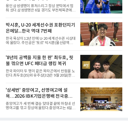
리를 이끌었다.경복고는 경기 초반부터 박지오
용인 삼성생명이 퓨처스리그 정상 문턱에서 멈
와 김호원의 내·외곽포가 고르게 터지며 주도권
춰 섰다.삼성생명은 6일 경기도 부천체육관에서
을 잡았다. 전반을 40-34로 앞선 경복고는 후반
열린 2026 티켓링크 WKBL 퓨처스리그 결승에
들어 높은 야투 성공률을 앞세워 점수 차를 더욱
서 일본여자프로농구 2부 리그 아란마레에 54-
벌렸고, 결국 22점 차 완승으로 경기를 마무리했
79로 졌다. 이다연이 14점을 넣었으나 20점 9리
박시훈, U-20 세계선수권 포환던지기
다.B조에서는 용산고가 안양고를 98-71로 꺾고
바운드를 기록한 바이 쿰바 디야산을 앞세운 상
대회 2연승을 달렸다.한편 남중
은메달...한국 역대 7번째
대를 넘지 못했다.이번 대회에 처음 출전한 아란
마레는 조별리그부터 결승까지 6전 전승을 거뒀
한국 육상이 12년 만에 U-20 세계선수권 시상대
고, 디야산이 최우수선수(MVP)로 뽑혔다.
에 올랐다. 주인공은 '토르' 박시훈(울산광역시)
이다.박시훈은 6일(한국시간) 미국 오리건주 유
진 헤이워드 필드에서 열린 세계육상연맹(WA)
20세 이하 세계선수권 남자 포환던지기 결선에
'8년의 공백을 지울 한 판' 최두호, 핏
서 20.31ｍ를 던져 2위에 올랐다. 우승자 알레산
불 꺾으면 UFC 페더급 랭킹 복귀
드로 보르헤스(브라질)와는 4㎝ 차이였다.기록
의 의미는 크다. 1986년 시작된 이 대회에서 한
한국 파이터 두 명이 같은 옥타곤에서 반등을 노
국이 따낸 메달은 은 1개와 동 5개뿐이다. 1992
린다.최두호(35)와 유주상(32)은 9월 20일(한국
년 이진일(800ｍ)의 은메달 이후 박재홍, 박재
시간) 미국 로스앤젤레스 크립토닷컴 아레나에
명, 정상진, 김현섭, 우상혁이 동메달을 보탰다.
서 열리는 'UFC 331: 반 vs 판토자 2'에 출전해
박시훈은 2014년 우상혁 이후 12년 만이자 역대
각각 파트리시우 핏불(39·브라질), 마이클 애즈
'삼세번' 중앙여고, 선명여고에 설
7번째 메달리스트가 됐다.승부는 막판에 갈렸
웰 주니어(25·미국)와 맞선다.최두호의 목표는 8
다. 3차 시기에서 20.31ｍ로 선
욕…2026 IBK기업은행배 전국중고
년 만의 페더급 랭킹 재진입이다. 데뷔 후 3연속
KO승으로 11위까지 올랐던 그는 2018년 7월 순
배구대회 우승
중앙여고가 세 번째 결승 맞대결 끝에 마침내 선
위에서 빠졌고, 병역을 마치고 2023년 복귀한
명여고를 꺾고 정상에 올랐다.중앙여고는 6일
뒤 1무에 이어 다시 3연속 KO승을 기록했다.상
충북 제천실내체육관에서 열린 2026 IBK기업은
대는 만만치 않다. 핏불은 현 페더급 15위이자
행배 전국중고배구대회 18세 이하 여자부 결승
벨라토르 두 체급 챔피언 출신으로 통산 37승 9
에서 선명여고를 세트스코어 3-1(13-25, 25-14,
패 중 KO 13회, 서브미션 12회, 판정 13회를 고
25-17, 25-10)로 물리치고 우승을 차지했다.첫
루 갖췄다. 통산 17승 중 1