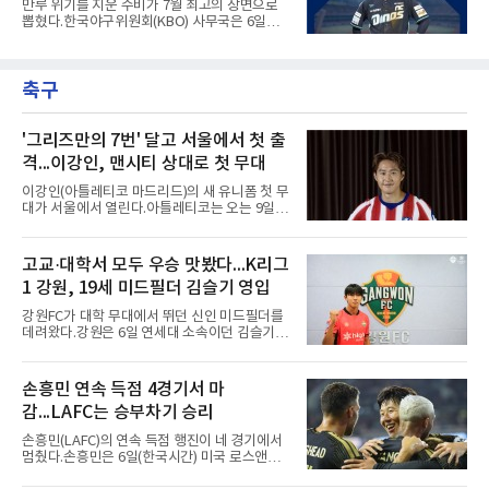
만루 위기를 지운 수비가 7월 최고의 장면으로
다. 아메리칸리그 최우수선수(MVP) 3회 수상자
뽑혔다.한국야구위원회(KBO) 사무국은 6일
인 그가 부상 이후 야외 달리기에 나선 것은 처음
2026 신한 SOL KBO리그 7월 월간 캡스플레이
이다.본인의 의지는 확고하다. 저지는 올 시즌 안
수상자로 NC 다이노스 내야수 김한별을 선정했
에 돌아오겠다며, 애초부터 최대한 빨리 복귀하
다고 밝혔다. 6월에 이어 두 달 연속 수상으로,
는 것이 계획이었고 올해를 접겠다고 생각한 적
축구
이 상 제정 이래 첫 사례다.ADT캡스가 KBO와
은 없다고 말했다.이탈은
함께 시상하는 이 상은 공식 기록위원이 승리 확
률 기여도와 수비 지수를 종합 평가해 해당 기간
최고점을 받은 수비 장면에 준다.수상 장면은 지
'그리즈만의 7번' 달고 서울에서 첫 출
난달 23일 서울 잠실구장에서 나왔다. NC가 7-5
격...이강인, 맨시티 상대로 첫 무대
로 앞선 8회말 1사 만루에서 김한별은 LG 트윈
스 오지환의 강한 타구에 몸을 날려 막아낸 뒤 유
이강인(아틀레티코 마드리드)의 새 유니폼 첫 무
격수 김주원에게 연결했다. 김주원이 1루수 블
대가 서울에서 열린다.아틀레티코는 오는 9일
레인에게 던지며 4-6-3 병살타가 완
오후 8시 서울월드컵경기장에서 맨체스터 시티
와 2026 쿠팡플레이 시리즈 친선 경기를 치른다.
구단 소집 명단에 이강인이 포함되면서 변수가
고교·대학서 모두 우승 맛봤다...K리그
없는 한 그의 첫 출격은 서울이 된다.등번호부터
1 강원, 19세 미드필더 김슬기 영입
무게가 실렸다. 이강인은 첫 경기부터 7번을 단
다. 2010년대 팀의 전성기를 이끈 앙투안 그리즈
강원FC가 대학 무대에서 뛰던 신인 미드필더를
만이 달았던 번호다.합류 과정은 순탄치 않았다.
데려왔다.강원은 6일 연세대 소속이던 김슬기
스페인으로 건너가려던 그는 병역 특례 행정 절
(19)를 영입했다고 밝혔다. 186㎝, 79㎏의 신체
차 문제로 출국이 미뤄졌고, 국내에서 홀로 훈련
조건을 갖췄다.이력은 우승으로 채워져 있다. 수
해 왔다. 6일 입국하는 동료들과 처음 대면한 뒤
원고 시절 주축으로 활약하며 지난해 전국고등
손흥민 연속 득점 4경기서 마
짧게 호흡을 맞춰 경기에 나선다.역할도 관심사
리그와 추계전국고등대회 우승에 기여했고, 올
다. 유려한 탈압박과
감...LAFC는 승부차기 승리
해 연세대 진학 후에는 춘계한산대첩기대학대회
정상에 올랐다. 2024년에는 17세 이하(U-17) 대
손흥민(LAFC)의 연속 득점 행진이 네 경기에서
표팀 훈련에도 소집됐다.김슬기는 입단하게 돼
멈췄다.손흥민은 6일(한국시간) 미국 로스앤젤
기쁘고 영광이라며 프로 무대에서도 성장해 팀
레스 BMO 스타디움에서 열린 2026시즌 리그스
에 꼭 필요한 선수가 되겠다고 각오를 밝혔다.