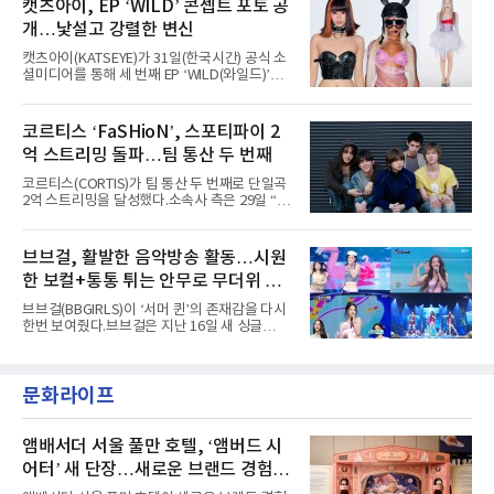
캣츠아이, EP ‘WILD’ 콘셉트 포토 공
코르티스 등 K팝 스타들이 출연진 명단에 이름
은 소속사 패밀리 콘서트를 비롯해 '뷰티풀 민트
을 올렸다.이날 에스파는
개…낯설고 강렬한 변신
라이프 2025', '2025 부산국제록페스티벌' 등 대
형 무대에 잇달아 출연해 당찬 에너지와 풋풋한
캣츠아이(KATSEYE)가 31일(한국시간) 공식 소
매력으로 음악팬들의 눈도장을 찍었다.이후
셜미디어를 통해 세 번째 EP ‘WILD(와일드)’의
AxMxP는 '카운트다운 판타지 2025-2026',
콘셉트 포토와 트랙리스트를 공개했다.‘Wild
'PEAKBOX 2025 vol.2 : 사랑·청춘·행복', '2025
heart(와일드 하트)’라는 제목이 붙은 콘셉트 포
Someday Christmas - 부산' 등 무대를 통해 안
토에는 멤버들의 본능적이고 야성적인 면모가
코르티스 ‘FaSHioN’, 스포티파이 2
정적인 실력을 입증했고, 올해 '2026 어썸뮤직
강렬하게 담겼다. 짙은 아이섀도와 푸른빛·금빛·
페스티벌', '뷰티풀 민트 라이프 2026', '2026
억 스트리밍 돌파…팀 통산 두 번째
붉은빛의 컬러 렌즈가 비현실적인 분위기를 자
아내고, 여러 원색이 불규칙하게 뒤섞인 멀티컬
코르티스(CORTIS)가 팀 통산 두 번째로 단일곡
러 헤어와 과감한 블루·블랙 립 메이크업이 낯설
2억 스트리밍을 달성했다.소속사 측은 29일 “코
고도 매혹적인 비주얼을 완성했다.스타일링 역
르티스의 데뷔 앨범 수록곡 ‘FaSHioN’이 글로
시 파격적이다. 스터드와 망사, 코르셋, 풍성한
벌 오디오·음원 스트리밍 플랫폼 스포티파이에
레이스 등 언뜻 어울리지 않을 듯한 소재와 실루
서 27일 자로 누적 재생 수 2억 회를 돌파했
브브걸, 활발한 음악방송 활동…시원
엣을 거침없이 결합했다. 멤버들은 각기 다른 개
다”고 밝혔다.곡이 발표된 지 약 10개월 만이다.
성을 살린 스타일링을 선
한 보컬+통통 튀는 안무로 무더위 사
팀의 첫 번째 2억 스트리밍 곡은 동일 음반에 수
록된 ‘GO!’다. 이 노래는 공개 약 9개월 만인 지
냥
브브걸(BBGIRLS)이 ‘서머 퀸’의 존재감을 다시
난달 26일 자에 2억 고지를 밟았다. 이는 최근 5
한번 보여줬다.브브걸은 지난 16일 새 싱글
년 내 데뷔한 보이그룹의 곡 중 최단기 2억 달성
'BODY WAVE'(바디 웨이브)를 발매하고 각종 음
이며 ‘FaSHioN’이 그 다음이다.코르티스는 평
악방송에 출연했다.브브걸은 컴백 이후 Mnet
소 관심이 많은 ‘패션’을 소재로 곡을 공동 창작
'엠카운트다운'을 시작으로 KBS2 '뮤직뱅크',
했다. “내 티, 5 bucks 바지는, 만원” 등 멤버들
문화라이프
MBC '쇼! 음악중심', SBS '인기가요' 등 주요 음
의 라이프 스타일
악방송 무대에 올라 화려한 퍼포먼스를 펼쳤다.
시원한 에너지와 안정적인 라이브, 통통 튀는 매
력을 앞세워 매 무대 색다른 볼거리를 선사했다.
앰배서더 서울 풀만 호텔, ‘앰버드 시
특히 화사한 파스텔 톤의 비치웨어부터 청량한
어터’ 새 단장…새로운 브랜드 경험 선
마린룩, 햇살 아래 반짝이는 물결을 연상시키는
사
스커트, 강렬한 붉은 계열의 스타일링까지 각기