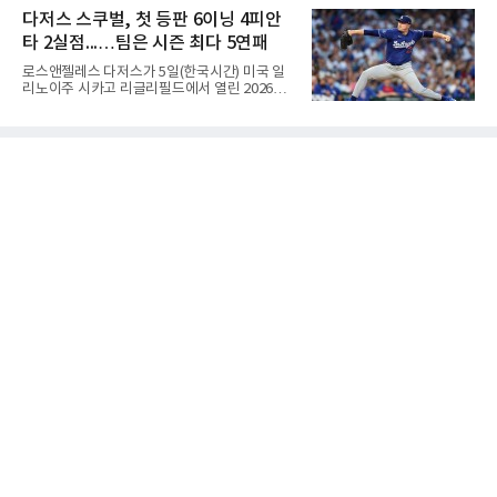
치열한 승부 속에서도 공수 균형을 유지한 수성
맛을 남기고 있다.출국 당시만 해도 선수의 고질
다저스 스쿠벌, 첫 등판 6이닝 4피안
고는 인하부고와 우승을 다툴 기회를 잡았다.여
적인 제구 문제를 해결할 특효약이 될 것처럼 포
자 18세 이하부에서는 중앙여고
타 2실점...…팀은 시즌 최다 5연패
장되었던 이번 연수는, 뚜껑을 열어보니 '제구력
5등급에게 2주짜리 족집게 과외를 붙여 1등급을
로스앤젤레스 다저스가 5일(한국시간) 미국 일
기대한 꼴'이었다는 냉정한 평가를 피하기 어렵
리노이주 시카고 리글리필드에서 열린 2026
게 됐다.야구에서 투수의 제구력은 오랜 시간 투
MLB 시카고 컵스와 원정 경기에서 1-5로 무릎
구폼을 반복하며 몸에 새겨진 일종의 근육 기억
을 꿇었다. 트레이드로 데려온 좌완 태릭 스쿠벌
과 밸런스의 산물이다. 릴리스 포인트의 미세한
을 선발로 올리고도 시즌 최다인 5연패에 빠졌
오차나 하체 활용의 불균형은 수백, 수천 번의
다.월드시리즈 2연패를 노리는 내셔널리그 서부
교정 훈련과 실전 피드
지구 선두 다저스는 지난 1일 보스턴 레드삭스
전을 시작으로 5경기를 내리 내줬다. 지구 2위
애리조나 다이아몬드백스와의 격차는 8.5경기
로 여유가 있으나, 유망주 3명을 지불하고 품은
카드가 등판한 날 패했다는 점에서 충격이 작지
않다.다저스 데뷔전을 치른 스쿠벌은 6이닝 동
안 4피안타 2볼넷 6탈삼진 2실점으로 버텼지만
시즌 6패(7승)째를 안았다. 1-0 리드를