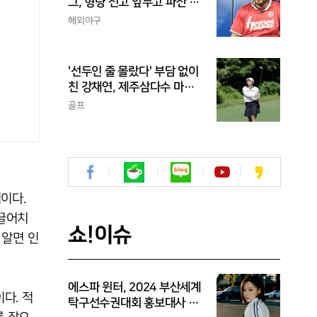
그, 형량 선고 앞두고 파산 신
청
해외야구
'선두인 줄 몰랐다' 부담 없이
친 강채연, 제주삼다수 마스
터스 2R 단독 선두
골프
적이다.
‘끌어치
쇼!이슈
 알면 인
에스파 윈터, 2024 부산세계
다. 적
탁구선수권대회 홍보대사 위