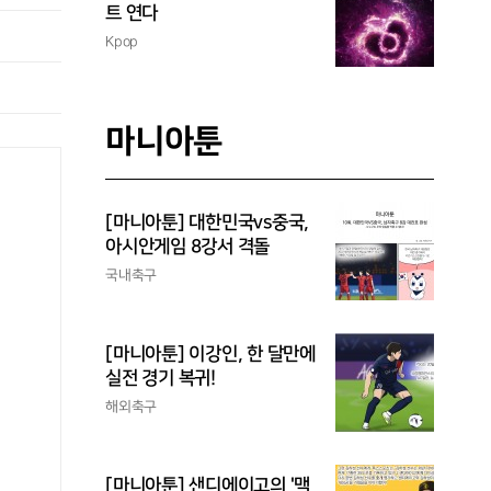
트 연다
Kpop
마니아툰
[마니아툰] 대한민국vs중국,
아시안게임 8강서 격돌
국내축구
[마니아툰] 이강인, 한 달만에
실전 경기 복귀!
해외축구
[마니아툰] 샌디에이고의 '맥