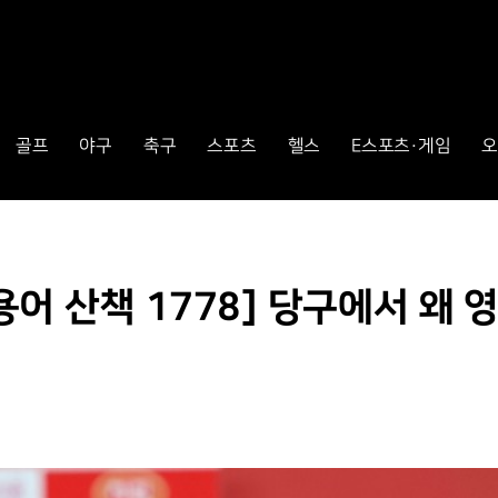
골프
야구
축구
스포츠
헬스
E스포츠·게임
오
책 1778] 당구에서 왜 영어 ‘o