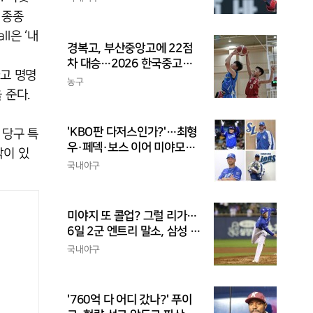
 종종
ll은 ‘내
경복고, 부산중앙고에 22점
차 대승…2026 한국중고농
라고 명명
구 주말리그 왕중왕전 첫 승
농구
 준다.
신고
'KBO판 다저스인가?'…최형
 당구 특
우·페덱·보스 이어 미야모리
각이 있
까지, 삼성의 '스펙 만렙' 승부
국내야구
수
미야지 또 콜업? 그럴 리가…
6일 2군 엔트리 말소, 삼성 새
아시아쿼터 찾았나
국내야구
'760억 다 어디 갔나?' 푸이