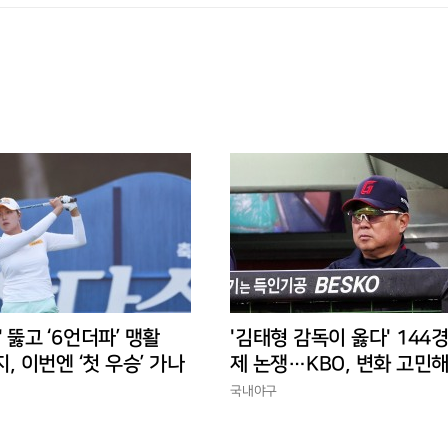
' 뚫고 ‘6언더파’ 맹활
'김태형 감독이 옳다' 144
지, 이번엔 ‘첫 우승’ 가나
제 논쟁…KBO, 변화 고민해
경에 맞는 경기 수가 바람직
국내야구