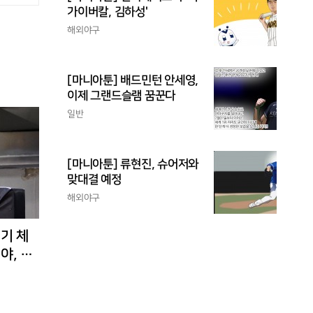
가이버칼, 김하성'
해외야구
[마니아툰] 배드민턴 안세영,
이제 그랜드슬램 꿈꾼다
일반
[마니아툰] 류현진, 슈어저와
맞대결 예정
해외야구
경기 체
야, 환