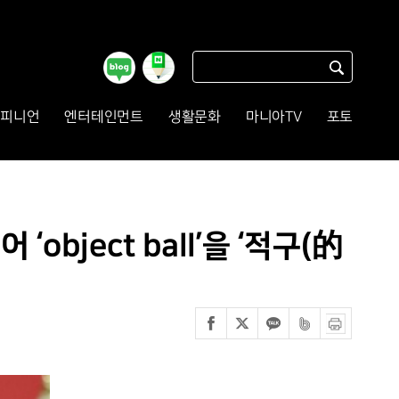
피니언
엔터테인먼트
생활문화
마니아TV
포토
bject ball’을 ‘적구(的