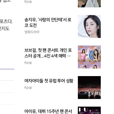
를 잡으
촉
Kpop
송지우, ‘사랑의 안단테’서 로
포츠다.
코 도전
인지도
영화드라마
브브걸, 첫 팬 콘서트 개인 포
스터 공개...4인 4색 매력 발
산
Kpop
여자아이들 첫 유럽 투어 성황
Kpop
아이유, 데뷔 15주년 팬 콘서