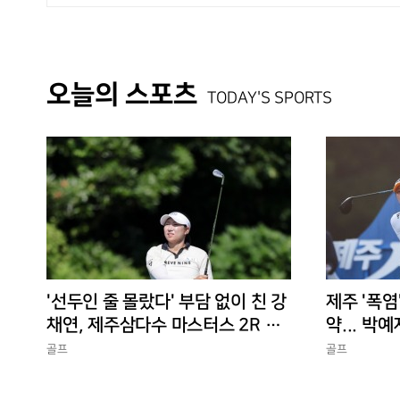
오늘의 스포츠
TODAY'S SPORTS
'선두인 줄 몰랐다' 부담 없이 친 강
제주 '폭염
채연, 제주삼다수 마스터스 2R 단
약... 박예
독 선두
골프
골프