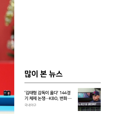
많이 본 뉴스
'김태형 감독이 옳다' 144경
기 체제 논쟁…KBO, 변화 고
민해야, 환경에 맞는 경기 수
국내야구
가 바람직