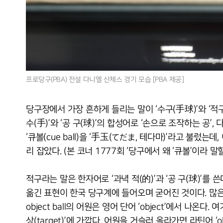
프로당구(PBA) 전설 다니엘 산체스 경기 모습 [PBA 제공]
당구장에서 가장 흔하게 들리는 말이 ‘수구(手球)’와 ‘적
수(手)’와 ‘공 구(球)’의 합성어로 ‘손으로 조작하는 공
‘큐볼(cue ball)을 ‘手玉(てだま, 테다마)’라고 불
리 잡았다. (본 코너 1777회 ‘당구에서 왜 ‘큐볼’이라 말
적구라는 말은 한자어로 ‘과녁 적(的)’과 ‘공 구(球)’를 쓴다
옮긴 표현이 한국 당구계에 들어오며 굳어진 것이다. 많은 
object ball의 어원은 영어 단어 ‘object’에서 나온다
상(target)’에 가깝다. 어원을 거슬러 올라가면 라틴어 ‘o