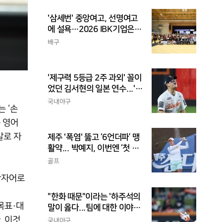
'삼세번' 중앙여고, 선명여고
에 설욕…2026 IBK기업은행
배 전국중고배구대회 우승
배구
'제구력 5등급 2주 과외' 꼴이
었던 김서현의 일본 연수...'종
합검진표'에 불과
국내야구
 ‘손
는 영어
말로 자
제주 '폭염' 뚫고 ‘6언더파’ 맹
활약... 박예지, 이번엔 ‘첫 우
승’ 가나
골프
 한자어로
"한화 때문"이라는 '하주석의
‘목표·대
말이 옳다...팀에 대한 이야
기, 끝까지 안 하는 게 도리
. 이것
국내야구