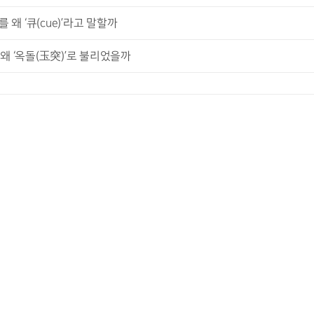
왜 ‘큐(cue)’라고 말할까
 왜 ‘옥돌(玉突)’로 불리었을까