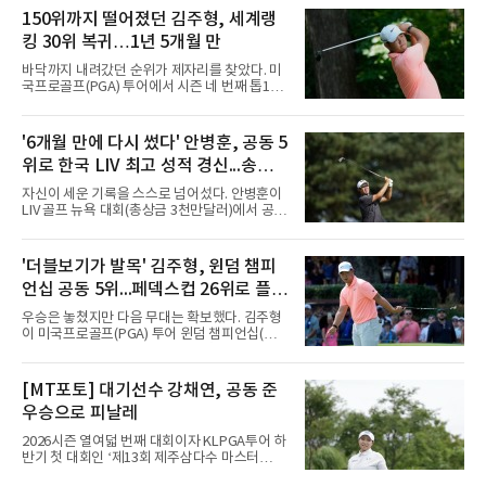
드 9언더파, 2라운드 8언더파 최종합계 17언더
150위까지 떨어졌던 김주형, 세계랭
파를 기록하며 시즌 세 번째 우승을 따냈다.경기
킹 30위 복귀…1년 5개월 만
는 투비전NX플러스 투어 모드에서 하루 동안 2
라운드 36홀 스트로크 플레이로 치러졌다. 코스
바닥까지 내려갔던 순위가 제자리를 찾았다. 미
는 골프존 코스 난도 별 3개, 그린 난도 별 4개의
국프로골프(PGA) 투어에서 시즌 네 번째 톱10
롯데스카이힐 부여CC (SKY/HILL)다.총 80명의
을 달성한 김주형이 1년 5개월 만에 세계랭킹 30
선수가 1라운드에 출전했으며, 컷오프를 통해
위에 복귀했다.김주형은 10일(한국시간) 발표된
60명의 선수가 메이저 퀸 자리를 놓고 최종라운
남자 골프 세계랭킹에서 지난주보다 3계단 오른
'6개월 만에 다시 썼다' 안병훈, 공동 5
드 각축전을 치렀다.이진경은 1라운드 초반 주
30위에 이름을 올렸다. 이날 미국 노스캐롤라이
춤했지만 후반 홀에서 맹타를 퍼부으며
위로 한국 LIV 최고 성적 경신...송영한
나주 그린즈버러의 세지필드 컨트리클럽(파70)
에서 끝난 윈덤 챔피언십에서 최종 합계 15언더
도 톱10
자신이 세운 기록을 스스로 넘어섰다. 안병훈이
파 265타로 공동 5위에 오른 결과다. 지난해 3월
LIV 골프 뉴욕 대회(총상금 3천만달러)에서 공동
이후 처음으로 30위권에 들었다.반등의 폭이 컸
5위에 올라 한국 선수 최고 성적을 경신했다.안
다. 한동안 슬럼프에 빠졌던 그는 세계랭킹이 줄
병훈은 10일(한국시간) 미국 뉴저지주 베드민스
곧 내려가 올해 6월 1일 끝난 찰스 슈와브 챌린
터의 트럼프 내셔널 골프 클럽 베드민스터(파
'더블보기가 발목' 김주형, 윈덤 챔피
지 이후 150위까지 떨어진 바 있다. 그러나 6월
71)에서 열린 최종 4라운드에서 버디 5개와 보
US오픈 3위로 부활의 신호
언십 공동 5위...페덱스컵 26위로 플레
기 3개를 묶어 2언더파 69타를 쳤다. 최종 합계
7언더파 277타로 5위, 우승자 호아킨 니만(칠레
이오프행
우승은 놓쳤지만 다음 무대는 확보했다. 김주형
·16언더파 268타)과는 9타 차였다.기록의 의미
이 미국프로골프(PGA) 투어 윈덤 챔피언십(총
가 크다. 올해 LIV 골프로 이적해 새로 만들어진
상금 850만달러)을 공동 5위로 마쳤다.김주형은
팀 '코리안 골프클럽'의 주장을 맡은 안병훈은 시
10일(한국시간) 미국 노스캐롤라이나주 그린즈
즌 개막전이던 2월 사우디아라비아 대회 공동 9
버러의 세지필드 컨트리클럽(파70)에서 열린 최
[MT포토] 대기선수 강채연, 공동 준
위를 뛰어넘는 최고 성적을 냈다. 당시 그는
종 4라운드에서 버디 3개를 잡았으나 보기 1개
2022년 출범한 LIV 골프에서
우승으로 피날레
와 더블보기 1개가 나오며 이븐파 70타에 그쳤
다. 최종 합계 15언더파 265타로 해리 홀(잉글랜
2026시즌 열여덟 번째 대회이자 KLPGA투어 하
드)과 공동 5위였다. 우승자 마이클 브레넌(미국
반기 첫 대회인 ‘제13회 제주삼다수 마스터
·22언더파 258타)과는 7타 차다.기회는 있었다.
스’(총상금 10억 원, 우승상금 1억 8천만 원)가
지난달 제네시스 스코틀랜드 오픈 우승으로 33