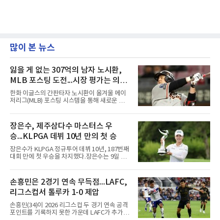
많이 본 뉴스
잃을 게 없는 307억의 남자 노시환,
MLB 포스팅 도전...시장 평가는 의외
일 수 있어
한화 이글스의 간판타자 노시환이 올겨울 메이
저리그(MLB) 포스팅 시스템을 통해 새로운 도전
에 나선다.노시환은 11년 총액 307억 원이라는
KBO리그 사상 초유의 비FA 다년 계약을 체결하
면서 동시에 해외 진출 가능성을 열어두는 조항
장은수, 제주삼다수 마스터스 우
을 포함했다. 국내에서 이미 최고 수준의 대우와
승...KLPGA 데뷔 10년 만의 첫 승
확실한 입지를 확보한 만큼, 이번 메이저리그 도
전은 생존을 건 승부수가 아니다.오히려 잃을 것
장은수가 KLPGA 정규투어 데뷔 10년, 187번째
이 없는 도전에 가깝다. 노시환은 이미 KBO리그
대회 만에 첫 우승을 차지했다.장은수는 9일 제
에서 연평균 약 28억 원에 달하는 대형 계약과
주도 서귀포시 테디밸리 골프앤리조트(파72)에
한화의 프랜차이즈 스타라는 지위를 얻었다. 만
서 열린 제주삼다수 마스터스(총상금 10억원)
약 MLB 구단들의 평가가 기대에 미치지 못하더
최종 4라운드에서 보기 없이 버디 3개를 잡아 합
손흥민은 2경기 연속 무득점...LAFC,
라도 돌아올 곳이 확실하다.그렇다고 포스팅 도
계 14언더파 274타를 기록했다. 13언더파 275
전의 의미가 작아지는 것은 아
리그스컵서 톨루카 1-0 제압
타 공동 2위 강채연, 문정민을 1타 차로 제치고
우승 상금 1억8천만원을 받았다.2017년 신인왕
손흥민(34)이 2026 리그스컵 두 경기 연속 공격
출신인 그는 상비군과 국가대표를 거쳤지만
포인트를 기록하지 못한 가운데 LAFC가 추가시
2020시즌 이후 세 차례 정규투어 출전권을 잃고