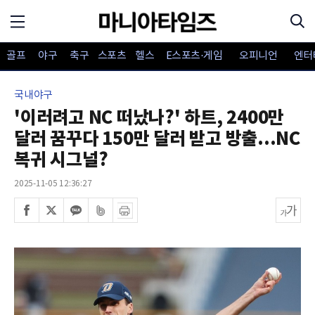
골프
야구
축구
스포츠
헬스
E스포츠·게임
오피니언
엔터
국내야구
'이러려고 NC 떠났나?' 하트, 2400만
달러 꿈꾸다 150만 달러 받고 방출...NC
복귀 시그널?
2025-11-05 12:36:27