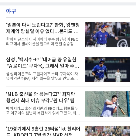
제주도 서귀포시에 위치한 테디밸리 골프앤리조
개월의 공백을 깼던 김주형은 3라운드까지 선두
트(파72/6,767야드)에서 열렸다.9일 최종라운
에 1타 뒤진 3위로 시즌 2승을 노렸다. 그러나 마
야구
드 경기가 펼쳐졌다.강채연이 18번 홀에서 경기
지막 날 타수를 줄이지 못하며
하고 있다.
'일본이 다시 노린다고?' 한화, 왕옌청
재계약 망설일 이유 없다…묻지도 따
지지도 말고 잡아야
한화 이글스의 아시아쿼터 투수 왕옌청이 KBO
리그에서 센세이션을 일으키며 연일 승승장구하
고 있다. 시즌 초반 저렴한 연봉으로 합류해 팀의
선발진을 든든하게 지탱했던 그가 이제는 리그
전체를 뒤흔드는 핵심 자원으로 거듭난 모습이
삼성, '백지수표?' '대어급 중 유일한
다. 이러한 활약 속에 일각에서는 왕옌청을 향한
FA 로이드' 구자욱, 그래서 얼마 주면
일본 프로야구(NPB) 구단들의 러브콜이 다시 이
어질 수 있다는 시선도 제기된다. 과거 일본 2군
되나...삼성, 역대급 베팅 준비하나
삼성 라이온즈의 프랜차이즈 스타 구자욱이 자
무대 신분으로 아쉬움을 삼켰던 그가 KBO리그
유계약선수(FA) 자격 획득을 앞두고 연일 뜨거
에서의 성공을 발판 삼아 더 큰 무대의 유혹을 느
운 스토브리그의 태풍의 핵으로 떠오르고 있다.
낄 수 있다는 분석이다.따라서 한화 입장에서 왕
지난 2022년 초 구단과 5년 최대 120억 원이라
옌청과의 재계약은 고민할 필요조차 없는 당연
는 비FA 다년 계약에 합의하며 사자군단의 현재
'MLB 출신을 안 뽑는다고?' 최지만
한 과제다. 단돈 10만 달러라는 최소 비용으로
이자 미래를 책임졌던 그는, 계약 마지막 해인
입단해 마운드 가뭄 속에서
행선지 최대 이슈 부각..'윈 나우' 팀들
올해 그야말로 만개한 기량을 뽐내며 리그를 지
배하고 있다. 단순히 나이를 먹어 맞이하는 FA가
눈독 전망 속 1라운드 픽 외면 시각도
메이저리그 출신 최지만의 KBO리그 행보를 두
아니라, 매년 꾸준한 생산력과 클러치 능력을 증
고 야구계의 셈법이 복잡하게 얽히고 있다. 최근
명하며 가치를 폭등시키고 있다. 게다가, 그는
최지만은 KBO 퓨처스리그 울산 웨일즈에 합류
이른바 'FA 로이드'의 교과서적인 행보를 보여주
해 실전 감각을 끌어올리며 국내 팬들과 구단 관
는 중이다. 이런 구자욱을 향해 야구계의 시선은
계자들의 이목을 집중시키고 있다. 메이저리그
'19경기에서 9홈런·26타점' kt 힐리어
자연스럽고 당연하게 '그의 다음 몸값'으로 향하
통산 67홈런이라는 화려한 경력을 지닌 그가 과
고 있다. 역대급 외야수
드, KBO리그 7월 월간 MVP 선정