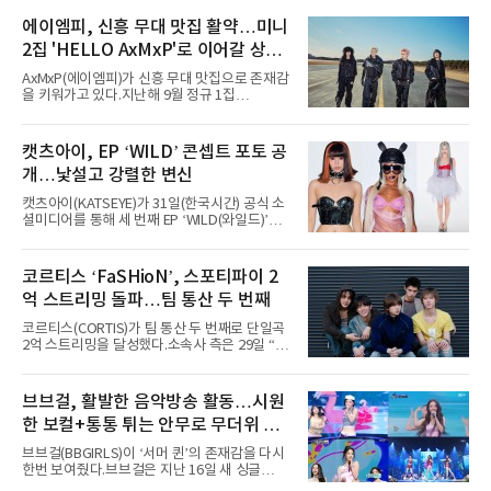
서 열린 ‘롤라팔루자 시카고’(Lollapalooza
Chicago)의 알리안츠 스테이지에 올랐다”며
에이엠피, 신흥 무대 맛집 활약…미니
“총 14곡으로 구성된 세트리스트를 선사, 데뷔 7
2집 'HELLO AxMxP'로 이어갈 상승
년 차다운 노련한 무대 매너와 파워풀한 에너지
로 현장의 분위기를 압도했다”고 밝혔다.1991
세
AxMxP(에이엠피)가 신흥 무대 맛집으로 존재감
년 시작된 ‘롤라팔루자’는 8개 스테이지, 170여
을 키워가고 있다.지난해 9월 정규 1집
팀의 아티스트와 40만 명 이상의 관객이 운집하
'AxMxP'를 발매하며 가요계에 정식 출격한
는 북미 최대 규모의 페스티벌이다.올해 ‘롤라팔
AxMxP는 데뷔 전부터 버스킹과 각종 페스티벌,
루자 시카고’에는 에스파 외에도 제니, 아이들,
공연 무대에 오르며 실전 경험을 쌓아왔다.이들
캣츠아이, EP ‘WILD’ 콘셉트 포토 공
코르티스 등 K팝 스타들이 출연진 명단에 이름
은 소속사 패밀리 콘서트를 비롯해 '뷰티풀 민트
을 올렸다.이날 에스파는
개…낯설고 강렬한 변신
라이프 2025', '2025 부산국제록페스티벌' 등 대
형 무대에 잇달아 출연해 당찬 에너지와 풋풋한
캣츠아이(KATSEYE)가 31일(한국시간) 공식 소
매력으로 음악팬들의 눈도장을 찍었다.이후
셜미디어를 통해 세 번째 EP ‘WILD(와일드)’의
AxMxP는 '카운트다운 판타지 2025-2026',
콘셉트 포토와 트랙리스트를 공개했다.‘Wild
'PEAKBOX 2025 vol.2 : 사랑·청춘·행복', '2025
heart(와일드 하트)’라는 제목이 붙은 콘셉트 포
Someday Christmas - 부산' 등 무대를 통해 안
토에는 멤버들의 본능적이고 야성적인 면모가
코르티스 ‘FaSHioN’, 스포티파이 2
정적인 실력을 입증했고, 올해 '2026 어썸뮤직
강렬하게 담겼다. 짙은 아이섀도와 푸른빛·금빛·
페스티벌', '뷰티풀 민트 라이프 2026', '2026
억 스트리밍 돌파…팀 통산 두 번째
붉은빛의 컬러 렌즈가 비현실적인 분위기를 자
아내고, 여러 원색이 불규칙하게 뒤섞인 멀티컬
코르티스(CORTIS)가 팀 통산 두 번째로 단일곡
러 헤어와 과감한 블루·블랙 립 메이크업이 낯설
2억 스트리밍을 달성했다.소속사 측은 29일 “코
고도 매혹적인 비주얼을 완성했다.스타일링 역
르티스의 데뷔 앨범 수록곡 ‘FaSHioN’이 글로
시 파격적이다. 스터드와 망사, 코르셋, 풍성한
벌 오디오·음원 스트리밍 플랫폼 스포티파이에
레이스 등 언뜻 어울리지 않을 듯한 소재와 실루
서 27일 자로 누적 재생 수 2억 회를 돌파했
브브걸, 활발한 음악방송 활동…시원
엣을 거침없이 결합했다. 멤버들은 각기 다른 개
다”고 밝혔다.곡이 발표된 지 약 10개월 만이다.
성을 살린 스타일링을 선
한 보컬+통통 튀는 안무로 무더위 사
팀의 첫 번째 2억 스트리밍 곡은 동일 음반에 수
록된 ‘GO!’다. 이 노래는 공개 약 9개월 만인 지
냥
브브걸(BBGIRLS)이 ‘서머 퀸’의 존재감을 다시
난달 26일 자에 2억 고지를 밟았다. 이는 최근 5
한번 보여줬다.브브걸은 지난 16일 새 싱글
년 내 데뷔한 보이그룹의 곡 중 최단기 2억 달성
'BODY WAVE'(바디 웨이브)를 발매하고 각종 음