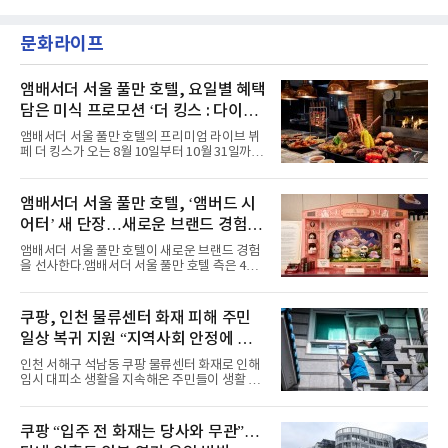
이며 ‘FaSHioN’이 그 다음이다.코르티스는 평
악방송에 출연했다.브브걸은 컴백 이후 Mnet
소 관심이 많은 ‘패션’을 소재로 곡을 공동 창작
'엠카운트다운'을 시작으로 KBS2 '뮤직뱅크',
했다. “내 티, 5 bucks 바지는, 만원” 등 멤버들
문화라이프
MBC '쇼! 음악중심', SBS '인기가요' 등 주요 음
의 라이프 스타일
악방송 무대에 올라 화려한 퍼포먼스를 펼쳤다.
시원한 에너지와 안정적인 라이브, 통통 튀는 매
력을 앞세워 매 무대 색다른 볼거리를 선사했다.
앰배서더 서울 풀만 호텔, 요일별 혜택
특히 화사한 파스텔 톤의 비치웨어부터 청량한
담은 미식 프로모션 ‘더 킹스 : 다이닝
마린룩, 햇살 아래 반짝이는 물결을 연상시키는
프리빌리지즈’ 선봬
스커트, 강렬한 붉은 계열의 스타일링까지 각기
앰배서더 서울 풀만 호텔의 프리미엄 라이브 뷔
다른 매력을 선보였다. 브브걸은 다채로운 여름
페 더 킹스가 오는 8월 10일부터 10월 31일까지
패션을 완벽하게 소화하며 보
특별 프로모션 ‘더 킹스 : 다이닝 프리빌리지
즈’를 선보인다.앰배서더 서울 풀만 호텔 측은
“요일마다 다른 즐거움과 한층 깊어진 미식의 여
앰배서더 서울 풀만 호텔, ‘앰버드 시
유를 경험할 수 있도록 기획했다”고 밝혔다.먼저
어터’ 새 단장…새로운 브랜드 경험 선
월요일과 화요일에는 한 주의 문을 여는 여유로
운 식사를 테마로 다양한 혜택이 마련된다. 런치
사
앰배서더 서울 풀만 호텔이 새로운 브랜드 경험
이용 시 성인 5인 이상 사전 예약 고객에게 성인
을 선사한다.앰배서더 서울 풀만 호텔 측은 4일
1인 무료 혜택을 제공하며, 디너 이용 시에는 성
“호텔 공식 마스코트 앰버드(Ambird)의 새로운
인 2인 이상 사전 예약 고객에게 소인 1인 무료
이야기를 담은 인형 극장 콘셉트의 공간 ‘앰버드
혜택을 제공한다.수요일 런치에는 사전 예약한
시어터(Ambird Theater)’를 새롭게 선보인
쿠팡, 인천 물류센터 화재 피해 주민
유료 회원 고객을 대상으로 5% 추가 할인 또는
다”고 밝혔다.앰배서더 서울 풀만 호텔은 로비
바우처 1매 추가
일상 복귀 지원 “지역사회 안정에 총
한편에 마련된 앰버드 존을 통해 앰버드의 세계
관을 소개해왔다. 앰버드 존은 앰버드가 우주여
력”
인천 서해구 석남동 쿠팡 물류센터 화재로 인해
행 중 수집한 다양한 굿즈를 전시한 '앰버드 플래
임시 대피소 생활을 지속해온 주민들이 생활 터
닛(Ambird Planet)과 계절별 플라워 연출로 사
전으로 돌아갈 수 있는 계기가 마련됐다. 쿠팡풀
랑받아온 ‘앰버드 가든(Ambird Garden)’으로
필먼트서비스(CFS)가 지난 28일부터 화재 피해
구성되어 있다.새 단장한 앰버드 시어터는 오페
주민을 대상으로 전문 출장 청소서비스 지원에
쿠팡 “입주 전 화재는 당사와 무관”…
라 극장을 모티브로 한 데코레이션으로 구성됐
나섬으로써 본격적인 지역사회 복구 작업이 시
다. 무대 공간 및 티켓 박스