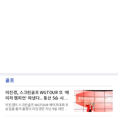
골프
이진경, 스크린골프 WGTOUR 또 ‘메
이저 챔피언’ 따냈다... 통산 5승·시즌
3승 달성
이진경이 스크린골프 WGTOUR 메이저대회 우
승컵을 들어 올렸다.이진경은 지난 9일 대전 골
프존조이마루 경기장에서 열린 ‘2026 롯데렌터
카 WGTOUR’ 6차 메이저대회 결선에서 1라운