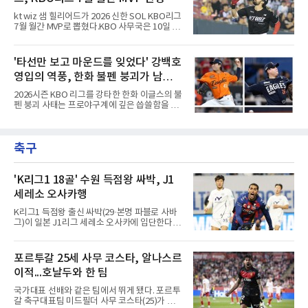
연 다가오는 신인 드래프트에서 어떤 팀의 지명
을 받을지를 두고 야구계의 시선이 엇갈리고 있
kt wiz 샘 힐리어드가 2026 신한 SOL KBO리그
는 형국이다.'윈 나우' 기조의 구단들 입장에서는
7월 월간 MVP로 뽑혔다.KBO 사무국은 10일 힐
최지만의 가치가 매력적으로 다가올 수밖에 없
리어드가 기자단 투표 35표 중 22표(62.9%), 팬
다. 오랜 기간 세계 최고 무대에서 검증된 타격
투표 42만8천888표 중 7만702표(16.5%)를 얻
기술과 수준급의 선구안, 그리고 언제든 장타를
어 총점 39.67점을 기록했다고 발표했다. 팬 투
'타선만 보고 마운드를 잊었다' 강백호
터뜨릴 수 있는 파괴력은 즉시 전력감 부재에 시
표에서 22만8천406표를 얻은 삼성 라이온즈 김
달리는 팀들에게 단비 같은
영입의 역풍, 한화 불펜 붕괴가 남긴
지찬(29.48점)을 제쳤다.올 시즌 KBO리그에 데
뷔한 힐리어드는 7월 19경기에서 9홈런, 26타
뼈아픈 교훈...김범수, 한승혁, 김서
2026시즌 KBO 리그를 강타한 한화 이글스의 불
점, 장타율 0.743으로 세 부문 단독 1위에 올랐
현, 정우주, 어디에?
펜 붕괴 사태는 프로야구계에 깊은 씁쓸함을 남
고 타율 0.365, 출루율 0.413을 기록했다. 지난
기고 있다. 전년도 준우승팀이라는 타이틀을 무
달 17일 잠실 LG 트윈스전에서는 2홈런 6타점
색하게 만들 만큼, 마운드의 핵심 기둥들이 무더
으로 개인 한 경기 최다 타점 타이기록을 세웠으
기로 흔들리거나 팀을 떠났다. 화려한 타선 보강
며, 5월에 세운 월간 8홈런도 넘어섰다.kt 외국
축구
뒤에 가려져 있던 투수진의 민낯이 고스란히 드
인 타자의 월간 MVP 수상은 2020년 6월 멜
러난 셈이다.이번 참사의 도화선은 헐거워진 마
운드 뎁스 그 자체였다. 지난 스토브리그에서 한
화는 최대 100억 원을 투자해 거물 타자 강백호
'K리그1 18골' 수원 득점왕 싸박, J1
를 전격 영입하며 타선의 파괴력을 극대화했다.
세레소 오사카행
그러나 대형 타자 수혈의 환호 속에서 마운드의
실속을 채우는 작업은 뒷전으로 밀려났다. 결과
K리그1 득점왕 출신 싸박(29·본명 파블로 사바
적으로 FA 자격으로 팀을 떠난 김범수는 KIA 타
그)이 일본 J1리그 세레소 오사카에 입단한다.세
이거즈로 유니폼을 갈아입
레소 오사카는 10일 영입을 발표했다. 시리아인
아버지와 팔레스타인인 어머니 사이에서 콜롬비
아 바랑키야에서 태어난 그는 콜롬비아·시리아
포르투갈 25세 사무 코스타, 알나스르
국적을 갖고 있다.190㎝ 신장을 활용한 플레이
이적...호날두와 한 팀
가 강점인 싸박은 데포르티보 칼리에서 데뷔해
톤델라(포르투갈), 뉴웰스 올드 보이스(아르헨
국가대표 선배와 같은 팀에서 뛰게 됐다. 포르투
티나)를 거쳐 2025년 수원FC에 합류했다. 지난
갈 축구대표팀 미드필더 사무 코스타(25)가 사
해 플레이오프 2경기(1골)를 포함해 리그 36경