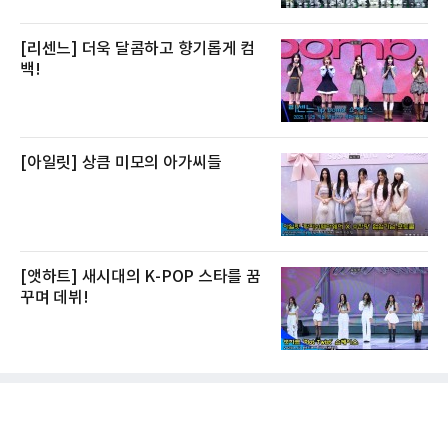
[리센느] 더욱 달콤하고 향기롭게 컴
백!
[아일릿] 상큼 미모의 아가씨들
[앳하트] 새시대의 K-POP 스타를 꿈
꾸며 데뷔!