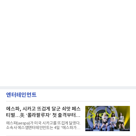
엔터테인먼트
에스파, 시카고 뜨겁게 달군 쇠맛 페스
티벌…美 ‘롤라팔루자’ 첫 출격부터
증명한 존재감
에스파(aespa)가 미국 시카고를 뜨겁게 달궜다.
소속사 에스엠엔터테인먼트는 4일 “에스파가
지난 2일(현지 시간) 미국 시카고 그랜트 파크에