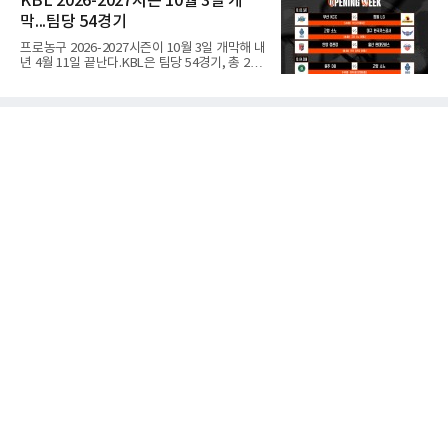
KBL 2026-2027시즌 10월 3일 개
다.하지만 후반 들어 양정고의 거센 반격에 밀리
터 7일까지 서울 해비치 강동 테니스클럽에서
면서 경복고는 승리를 장담할
막...팀당 54경기
열린 유진투자증권 넥스트젠 인비테이셔널 로드
투 서울오픈 결승에 진출해 출전권을 얻었
프로농구 2026-2027시즌이 10월 3일 개막해 내
다.2009년생 조민혁은 결승에서 동갑내기 김태
년 4월 11일 끝난다.KBL은 팀당 54경기, 총 270
우를 2-0(6-3 6-3)으로 꺾고 우승해 상금 500만
경기 일정을 10일 발표했다. 평일 1경기, 주말 3
원을 받았고, 김태우는 상금 250만원을 받았
경기로 주당 11경기를 치르는 것이 원칙이다.개
다.18세 미만 국내 상위 8명이 출전한 이번 대회
막전은 10월 3일 오후 2시 부산사직체육관에서
는 주니어 선수가 성인 국제대회 출전권을 두고
열리는 부산 KCC와 창원 LG의 경기다. 같은 시
겨룬 국내 첫 무대다. 조직위 관계자는
각 고양 소노가 고양 소노 아레나에서 대구 한국
가스공사와, 오후 4시 30분에는 안양 정관장이
안양 정관장 아레나에서 울산 현대모비스와 맞
붙는다.잠실실내체육관 철거로 서울 삼성은 서
울 SK와 잠실학생체육관을 함께 쓴다. SK는
BCL 아시아 참가로 약 2주간 경기가 없고, LG는
창원실내체육관 시설 개선 공사로 10월 한 달간
홈경기를 치르지 못한다.시범경기