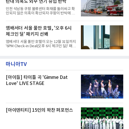
탄내 의혹도 외부 연기 유입 반박
작된 것이다.대피소 주민 중심 청소 접수, 첫날
부터 2가구 지원 완료CFS는 신현초등학교, 신
인천 석남동 쿠팡 물류센터 화재를 둘러싸고 확
현북초등학교, 신현여자중학교 등 인천 서해구
인되지 않은 의혹이 확산되자 쿠팡이 반박에 나
관내 임시 대피소 3곳에서 체류해온 화재 피해
섰다. 화재 전 센터 내부에서 탄내가 났다는 주장
주민들을 대상으로 출장 청소업체 요청 접수를
에 대해서는 외부 화재 연기 유입이라고 설명했
시작했다. 현장에서 극심한 피해를 입은 지역 주
고, 2023년 같은 물류센터에서 발생한 화재에
앰배서더 서울 풀만 호텔, '오후 6시
민들의 호응 속에 CFS는 즉시 행동에 나섰다. 지
대해서도 쿠팡 입주 전 공사 과정에서 벌어진 일
난 28일 오후 전문 청소업체와
체크인 딜' 패키지 선봬
이라며 선을 그었다.쿠팡은 21일 인천 물류센터
내부에서 불이 타는 냄새가 났다는 의혹과 관련
앰배서더 서울 풀만 호텔이 오는 12월 31일까지
해 “사실무근”이라는 입장을 밝혔다.회사 측은
'6PM Check-in Deal(오후 6시 체크인 딜)' 패키
“인근에서 지난 15일 다른 회사에서 발생한 대
지를 선보인다.이번 패키지는 오후 6시 체크인
형 화재 연기가 인입돼 즉시 방재팀이 조사한 결
으로 여유로운 저녁 시간부터 호텔 스테이를 시
과 일산화탄소가 미검출됐고, 내부 문제가 아닌
작할 수 있도록 준비됐다.앰배서더 서울 풀만 호
것으로 확인됐다”고 설명했다.이어 “정확한 화
마니아TV
텔 측은 “퇴근 후 또는 주말 도심 속에서 짧지만
재 원인은 추후 조사될
온전한 휴식을 원하는 고객들에게 특별한 경험
을 제공한다”고 밝혔다.패키지는 디럭스와 이그
제큐티브 두 가지 타입으로 구성된다. 디럭스 패
[아이들] 타이틀 곡 'Gimme Dat
키지는 객실 1박(룸 온리)으로 심플한 호캉스를
Love' LIVE STAGE
즐길 수 있으며, 이그제큐티브 패키지는 객실 1
박과 함께 클럽 앰배서더 라운지 2인 이용, 웰니
스 센터 사우나 2인 이용 혜택이 포함된다.특히
클럽 앰배서더 라운지
[아이덴티티] 15인의 꽉찬 퍼포먼스