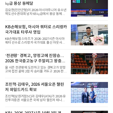
키퍼의 반칙으로 얻은 페널티킥을 직접 성공시
㎏급 용상 동메달
켰고, 전반 44분에는 가브리 베이가가 또 한 번
의 페널티킥을 침착하게 마무리했다.이로써 지
김요한(진안군청)이 2026 아시아주니어·유소년
난 시즌 챔피언 포르투는 리그 2연패이자 통산
역도선수권대회 남자 65㎏급에서 용상 동메달
32번째 우승을 향한 첫발을 기분 좋
을 따냈다.김요한은 9일(현지시간) 우즈베키스
탄 타슈켄트에서 열린 경기에서 용상 156㎏으
로 3위에 올랐다. 인상은 123㎏으로 8위였고, 합
KB손해보험, 아시아 쿼터로 스리랑카
계 279㎏을 기록해 종합 5위로 대회를 마쳤다.
국가대표 타루샤 영입
우승은 인상 134㎏, 용상 157㎏, 합계 291㎏으
로 세 부문을 석권한 베트남의 호앙 상 탁이 차지
KB손해보험 스타즈가 2026-2027시즌 아시아
했다. 인도의 마하라잔 아루무가판디안이 합계
쿼터 선수로 스리랑카 국가대표 출신 아웃사이
285㎏(인상 128㎏·용상 157㎏)으로 2위, 카자
드 히터 타루샤 차메스(24·등록명 타루샤)를 영
흐스탄의 베이바리스 예르세이트가 합계 281㎏
입했다.타루샤는 국가대표팀 일정을 마치고 10
(인상 129㎏·용상 152㎏)으로 3위를 기록했다.
일 인천국제공항으로 입국했다. 스리랑카 대표
‘전관왕’ 경복고, 양정고에 진땀승…
팀 주전 공격수인 그는 195㎝ 신장과 탄력을 바
2026 한국중고농구 주말리그 왕중왕
탕으로 높은 스파이크 타점과 블로킹 능력을 갖
췄다는 평가를 받는다. 지난 7월 파키스탄에서
전 8강 진출
올 시즌 전관왕에 도전하고 있는 경복고가 양정
열린 CAVA 챔피언스컵에서는 팀을 3위로 이끌
고와 접전 끝에 2점 차 승리를 거두고 2026 한국
며 베스트 윙 스파이커상을 받았다.구단 관계자
중고농구 주말리그 왕중왕전 8강에 진출했다.경
는 공격력과 기본기를 모두 갖춘 선수로, 공격
복고는 10일 전남 해남 우슬체육관에서 열린 대
옵션을 다양하게 운영하고 전력을 강화하는 데
회 남고부 16강전에서 송영훈이 29점을 몰아넣
조민혁·김태우, 2026 서울오픈 챌린
도움이 될 것으로 보고 영입했다고 밝혔다.타루
는 맹활약을 펼친 데 힘입어 양정고를 76-74로
샤는 KB스타즈 합류가 기쁘다며, V리그
저 와일드카드 확보
물리쳤다.이로써 8강에 오른 경복고는 계성고를
82-56으로 꺾고 올라온 인헌고와 4강 진출을 놓
조민혁(남원거점SC)과 김태우(ATA)가 2026 유
고 맞붙게 됐다.경복고는 경기 초반부터 양정고
진투자증권 서울오픈 국제 남자 챌린저 테니스
의 적극적인 공세에 고전했다. 1쿼터를 23-23으
대회 와일드카드를 확보했다.서울오픈 조직위원
로 팽팽하게 마친 경복고는 2쿼터 들어 조금씩
회는 10일 조민혁이 본선, 김태우가 예선 와일드
주도권을 잡으며 전반을 43-39로 앞선 채 마쳤
카드를 받았다고 밝혔다. 두 선수는 지난 3일부