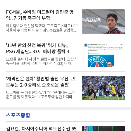
우디아라비아 프로축구 알나스르로 이적해 크리
기 18골 2도움으로 득점왕과 K리그1 베스트11
스티아누 호날두와 함께한다.사우디 프로리그
공격수에 올랐다.수원FC의 K리그2 강등 이후 올
디펜딩 챔피언 알나스르는 9일(현지시간) 스페
FC서울, 수비형 미드필더 김민준 영
해는 리비아 1부 알아흘리 트리폴리에서 뛰었
인 라리가 마요르카에서 코스타를 영입했다고
다. 2024년부터 시리아 국가대표로
입...김기동 축구에 부합
발표했다. 구단은 사회관계망서비스(SNS)에 여
정이 시작된다며, 전투에서 승리한 기사가 갑옷
화려함보다 헌신을 택했다. 프로축구 K리그1 FC
을 벗자 팀 유니폼을 입은 코스타가 나타나는 영
서울이 수비형 미드필더 김민준(23)을 영입했다
상을 함께 올렸다. 마요르카도 이적 합의를 알리
고 10일 밝혔다.과천고와 경희대를 거친 김민준
며 코스타의 헌신과 프로 정신에 감사를 전했다.
은 대학 무대를 지나 최근 K4리그 서산 파이오니
코스타의 경력은 이렇다. 포르투갈 SC 브라가에
아FC에서 뛰었다. 180㎝의 신장을 갖춘 그에 대
'11년 만의 친정 복귀' 뤼카 디뉴,
서 프로에 데뷔한 2000년생 수비형 미드필더인
해 서울 구단은 활동량과 기동력, 중원에서 공수
그는 UD 알메리아(스페인)를 거
PSG 재입단...33세 베테랑 풀백 3년
균형을 잡아주는 플레이가 강점이라고 설명했
다.영입 배경은 감독의 축구 색깔과 맞닿아 있다.
계약
11년을 돌아 다시 첫 빅클럽으로 향한다. 프랑스
서울은 화려하지 않아도 끊임없이 움직이며 팀
축구대표 베테랑 수비수 뤼카 디뉴(33)가 파리
에 헌신하는 김민준의 플레이를 높이 샀다. 많은
생제르맹(PSG) 유니폼을 다시 입는다.PSG는
움직임과 희생을 요구하는 김기동 감독의 축구
10일(한국시간) 애스턴 빌라(잉글랜드)에서 뛰
에 부합하는 자원이라 판단하고, 현재 기량뿐 아
어온 디뉴를 재영입했다고 발표했다. 계약 기간
'개막전은 벤치' 황인범 출전 무산...포
니라 성장 가능성까지 고려해 영입을 결정했다.
은 2029년까지 3년이며, 등번호는 12번이다. 구
효과도 기대된다. K리그1
르투는 2-0 승리로 순조로운 출발
체적인 이적료는 공개되지 않았으나 영국 BBC
는 PSG가 왼쪽 풀백 디뉴의 바이아웃인 850만
트로피를 든 데뷔전과 달리 개막전에서는 그라
파운드(약 162억원)를 애스턴 빌라에 지불하기
운드를 밟지 못했다. FC포르투에 입단하자마자
로 했다고 전했다.돌아오는 길은 길었다. 프랑스
슈퍼컵 우승을 경험했던 국가대표 미드필더 황
릴에서 프로 생활을 시작한 디뉴는 2013년부터
인범(29)이 정규리그 개막전에서는 벤치를 지켰
2015년까지 두 시즌 PSG에서 뛰며 리그1 2회,
다.포르투는 10일(한국시간) 포르투갈 포르투의
프랑스컵 1회, 리그컵 2회 우승 등을 경험했다.
스포츠종합
이스타디우 두 드라강에서 열린 알베르카와의
이후 AS로마 임대와 바르셀로나(스페
2026-2027 포르투갈 프리메이라리가 1라운드
홈 경기에서 2-0으로 이겼다. 두 골 모두 페널티
킥에서 나왔다. 전반 9분 안드레 실바가 상대 골
김요한, 아시아주니어 역도선수권 65