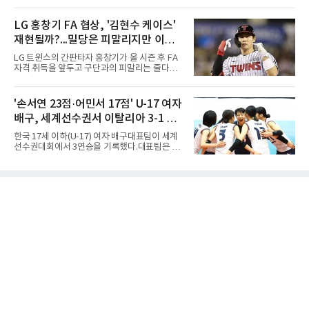
간 결승골로 승리했다.손흥민은 9일 낮(한국시
드림투어를 병행했다.1타 뒤진 공동 2위로 출발
간) 미국 로스앤젤레스 BMO 스타디움에서 열린
한 장은수는 15번 홀까지 강채연과 동타를 이루
멕시코 리가 MX 톨루카와의 조별리그 2차전에
LG 홍창기 FA 협상, '김현수 케이스'
다 16번 홀(파4)에서 두 번째 샷을 홀 3ｍ에 붙여
최전방 공격수로 선발 출전했으나 슈팅 없이 후
버디를 잡고 단독 선두에 나섰다
재현될까?...밀당은 피말리지만 이적
반 23분 주드 테리와 교체됐다. 북중미 월드컵
이후 MLS 4경기 연속 골을 넣었던 그는 지난 6
가능성은 낮아
LG 트윈스의 간판타자 홍창기가 올 시즌 후 FA
일 치바스 과달라하라전에 이어 침묵했다.전반
자격 취득을 앞두고 구단과의 피말리는 줄다리
1분 다비드 마르티네스가 얻은 페널티킥은 비디
기를 예고하고 있다. 과거 팀의 핵심 자원이었던
오 판독으로 취소됐고, 전반 34분 드니 부앙가의
김현수가 FA 시장에서 이적했던 충격적인 선례
슈팅은 골키퍼에게 막혔다. 승부는 후반 46분 제
가 소환되면서 벌써부터 팬들의 이목이 집중되
'손서연 23점·어민서 17점' U-17 여자
이컵 샤펠버그의 크로스가 걷혀 나오자 에디 세
는 양상이다.다만 이번 협상은 과거 김현수 케이
구라가 페널티아크 왼쪽에서 오
배구, 세계선수권서 이탈리아 3-1 완
스와는 판이하게 다른 환경 속에서 전개될 것으
로 보인다. 선수 측과 구단 간의 시각 차이가 팽
파...조별리그 3연승
한국 17세 이하(U-17) 여자 배구대표팀이 세계
팽히 맞서며 내부 협상 과정은 극심한 진통을 겪
선수권대회에서 3연승을 기록했다.대표팀은 9
을 가능성이 크지만, 시장 외부에서 불어오는 변
일(한국시간) 칠레 로스안데스에서 열린 2026
수는 제한적일 것이라는 분석이 지배적이다.홍
FIVB U-17 여자 세계선수권대회 조별리그 D조
창기는 지난 2025년 불의의 무릎 부상으로 전력
3차전에서 이탈리아를 3-1(25-14 25-19 13-25
에서 이탈하는 아픔을 겪었고, 이어진 2026시즌
25-20)로 꺾었다. 푸에르토리코, 대만에 이은 3
초중반에도 실전 감각 회복
연승으로 승점 9를 쌓아 조 1위에 올랐다. 24개
팀이 6개 팀씩 4개 조로 나뉘어 조별리그를 치르
며 각 조 상위 4개 팀이 16강에 진출한다.지난해
U-16 아시아선수권 우승으로 처음 이 대회에 나
선 대표팀은 3경기 연속 한 세트만 내줬다. 이날
도 1, 2세트를 잡은 뒤 3세트를 내줬으나 4세트
종반 점수 차를 벌려 승점 3을 챙겼다.블로킹은
7-16으로 밀렸지만 한국보다