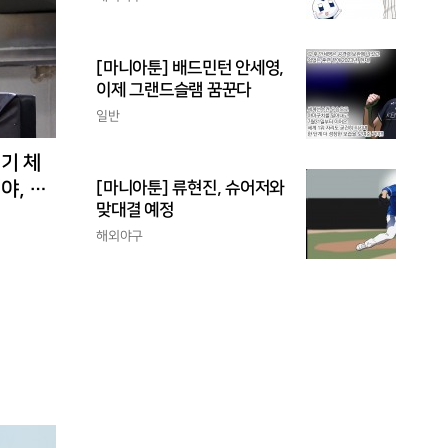
[마니아툰] 배드민턴 안세영,
이제 그랜드슬램 꿈꾼다
일반
경기 체
야, 환
[마니아툰] 류현진, 슈어저와
맞대결 예정
해외야구