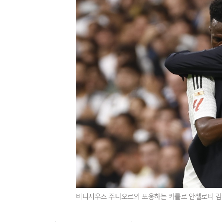
비니시우스 주니오르와 포옹하는 카를로 안첼로티 감독