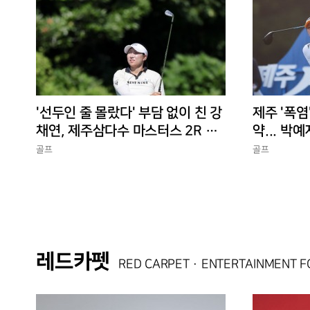
'선두인 줄 몰랐다' 부담 없이 친 강
제주 '폭염
채연, 제주삼다수 마스터스 2R 단
약... 박예
독 선두
골프
골프
레드카펫
RED CARPET · ENTERTAINMENT 