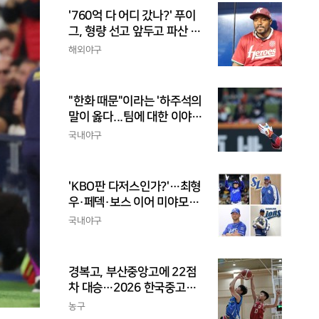
'760억 다 어디 갔나?' 푸이
그, 형량 선고 앞두고 파산 신
청
해외야구
"한화 때문"이라는 '하주석의
말이 옳다...팀에 대한 이야
기, 끝까지 안 하는 게 도리
국내야구
'KBO판 다저스인가?'…최형
우·페덱·보스 이어 미야모리
까지, 삼성의 '스펙 만렙' 승부
국내야구
수
경복고, 부산중앙고에 22점
차 대승…2026 한국중고농
구 주말리그 왕중왕전 첫 승
농구