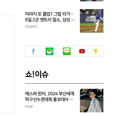
신고
미야지 또 콜업? 그럴 리가…
6일 2군 엔트리 말소, 삼성 새
아시아쿼터 찾았나
국내야구
쇼!이슈
에스파 윈터, 2024 부산세계
탁구선수권대회 홍보대사 위
촉
Kpop