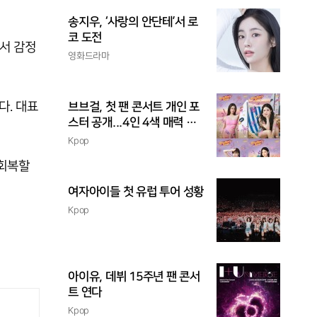
송지우, ‘사랑의 안단테’서 로
코 도전
서 감정
영화드라마
다. 대표
브브걸, 첫 팬 콘서트 개인 포
스터 공개...4인 4색 매력 발
산
Kpop
 회복할
여자아이들 첫 유럽 투어 성황
Kpop
아이유, 데뷔 15주년 팬 콘서
트 연다
Kpop