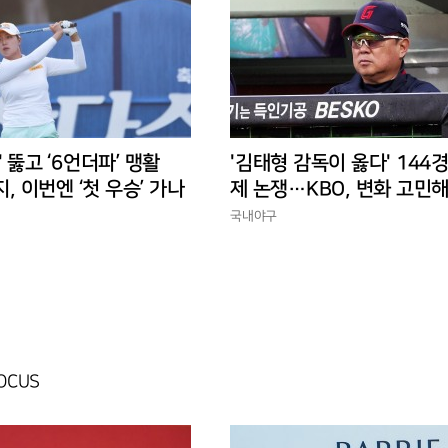
' 뚫고 ‘6언더파’ 맹활
'김태형 감독이 옳다' 144
지, 이번엔 ‘첫 우승’ 가나
제 논쟁…KBO, 변화 고민해
경에 맞는 경기 수가 바람직
국내야구
FOCUS