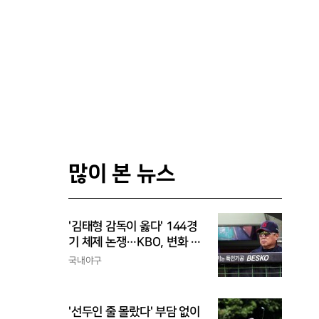
많이 본 뉴스
'김태형 감독이 옳다' 144경
기 체제 논쟁…KBO, 변화 고
민해야, 환경에 맞는 경기 수
국내야구
가 바람직
'선두인 줄 몰랐다' 부담 없이