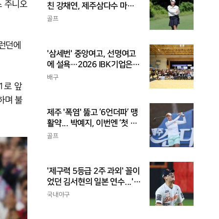
스 주니오
친 강채연, 제주삼다수 마스
터스 2R 단독 선두
골프
 런던에
'삼세번' 중앙여고, 선명여고
에 설욕…2026 IBK기업은행
배 전국중고배구대회 우승
배구
1로 앞
하며 불
제주 '폭염' 뚫고 ‘6언더파’ 맹
활약... 박예지, 이번엔 ‘첫 우
승’ 가나
골프
'제구력 5등급 2주 과외' 꼴이
었던 김서현의 일본 연수...'종
합검진표'에 불과
국내야구