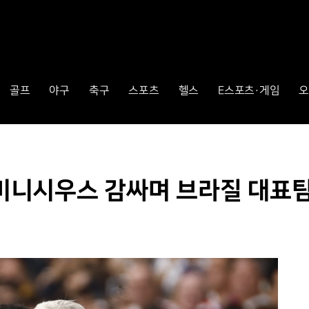
골프
야구
축구
스포츠
헬스
E스포츠·게임
오
' 비니시우스 감싸며 브라질 대표