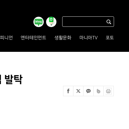
피니언
엔터테인먼트
생활문화
마니아TV
포토
팀 발탁