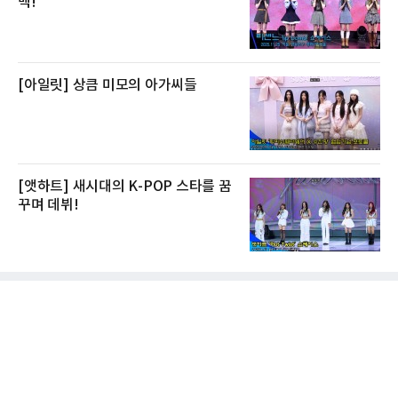
백!
[아일릿] 상큼 미모의 아가씨들
[앳하트] 새시대의 K-POP 스타를 꿈
꾸며 데뷔!