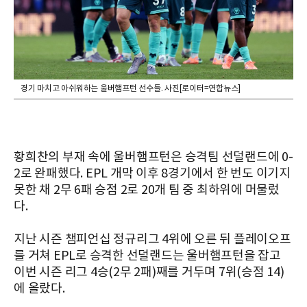
경기 마치고 아쉬워하는 울버햄프턴 선수들. 사진[로이터=연합뉴스]
황희찬의 부재 속에 울버햄프턴은 승격팀 선덜랜드에 0-
2로 완패했다. EPL 개막 이후 8경기에서 한 번도 이기지
못한 채 2무 6패 승점 2로 20개 팀 중 최하위에 머물렀
다.
지난 시즌 챔피언십 정규리그 4위에 오른 뒤 플레이오프
를 거쳐 EPL로 승격한 선덜랜드는 울버햄프턴을 잡고
이번 시즌 리그 4승(2무 2패)째를 거두며 7위(승점 14)
에 올랐다.