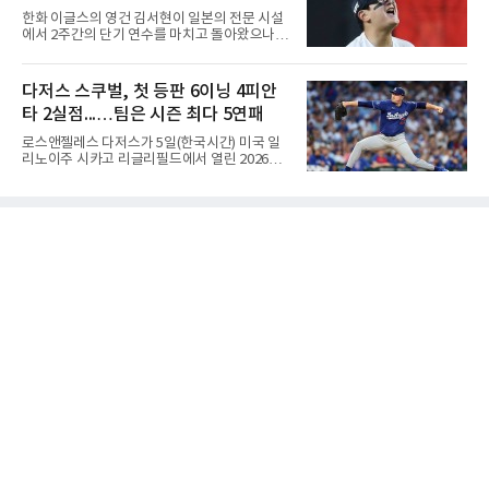
성공률을 앞세워 경기 주도권을 잡으며 승리를
과
한화 이글스의 영건 김서현이 일본의 전문 시설
거뒀다.수성고도 준결승에서 속초고를 상대로
에서 2주간의 단기 연수를 마치고 돌아왔으나,
안정된 조직력을 바탕으로 3-1(25-23, 25-16,
실전 마운드에서 여전히 극심한 제구 난조를 노
22-25, 25-19) 승리를 거두며 결승에 합류했다.
출하며 야구 팬들과 전문가들 사이에 씁쓸한 뒷
치열한 승부 속에서도 공수 균형을 유지한 수성
맛을 남기고 있다.출국 당시만 해도 선수의 고질
다저스 스쿠벌, 첫 등판 6이닝 4피안
고는 인하부고와 우승을 다툴 기회를 잡았다.여
적인 제구 문제를 해결할 특효약이 될 것처럼 포
자 18세 이하부에서는 중앙여고
타 2실점...…팀은 시즌 최다 5연패
장되었던 이번 연수는, 뚜껑을 열어보니 '제구력
5등급에게 2주짜리 족집게 과외를 붙여 1등급을
로스앤젤레스 다저스가 5일(한국시간) 미국 일
기대한 꼴'이었다는 냉정한 평가를 피하기 어렵
리노이주 시카고 리글리필드에서 열린 2026
게 됐다.야구에서 투수의 제구력은 오랜 시간 투
MLB 시카고 컵스와 원정 경기에서 1-5로 무릎
구폼을 반복하며 몸에 새겨진 일종의 근육 기억
을 꿇었다. 트레이드로 데려온 좌완 태릭 스쿠벌
과 밸런스의 산물이다. 릴리스 포인트의 미세한
을 선발로 올리고도 시즌 최다인 5연패에 빠졌
오차나 하체 활용의 불균형은 수백, 수천 번의
다.월드시리즈 2연패를 노리는 내셔널리그 서부
교정 훈련과 실전 피드
지구 선두 다저스는 지난 1일 보스턴 레드삭스
전을 시작으로 5경기를 내리 내줬다. 지구 2위
애리조나 다이아몬드백스와의 격차는 8.5경기
로 여유가 있으나, 유망주 3명을 지불하고 품은
카드가 등판한 날 패했다는 점에서 충격이 작지
않다.다저스 데뷔전을 치른 스쿠벌은 6이닝 동
안 4피안타 2볼넷 6탈삼진 2실점으로 버텼지만
시즌 6패(7승)째를 안았다. 1-0 리드를