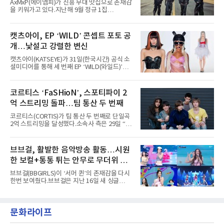
세
AxMxP(에이엠피)가 신흥 무대 맛집으로 존재감
년 시작된 ‘롤라팔루자’는 8개 스테이지, 170여
을 키워가고 있다.지난해 9월 정규 1집
팀의 아티스트와 40만 명 이상의 관객이 운집하
'AxMxP'를 발매하며 가요계에 정식 출격한
는 북미 최대 규모의 페스티벌이다.올해 ‘롤라팔
AxMxP는 데뷔 전부터 버스킹과 각종 페스티벌,
루자 시카고’에는 에스파 외에도 제니, 아이들,
공연 무대에 오르며 실전 경험을 쌓아왔다.이들
캣츠아이, EP ‘WILD’ 콘셉트 포토 공
코르티스 등 K팝 스타들이 출연진 명단에 이름
은 소속사 패밀리 콘서트를 비롯해 '뷰티풀 민트
을 올렸다.이날 에스파는
개…낯설고 강렬한 변신
라이프 2025', '2025 부산국제록페스티벌' 등 대
형 무대에 잇달아 출연해 당찬 에너지와 풋풋한
캣츠아이(KATSEYE)가 31일(한국시간) 공식 소
매력으로 음악팬들의 눈도장을 찍었다.이후
셜미디어를 통해 세 번째 EP ‘WILD(와일드)’의
AxMxP는 '카운트다운 판타지 2025-2026',
콘셉트 포토와 트랙리스트를 공개했다.‘Wild
'PEAKBOX 2025 vol.2 : 사랑·청춘·행복', '2025
heart(와일드 하트)’라는 제목이 붙은 콘셉트 포
Someday Christmas - 부산' 등 무대를 통해 안
토에는 멤버들의 본능적이고 야성적인 면모가
코르티스 ‘FaSHioN’, 스포티파이 2
정적인 실력을 입증했고, 올해 '2026 어썸뮤직
강렬하게 담겼다. 짙은 아이섀도와 푸른빛·금빛·
페스티벌', '뷰티풀 민트 라이프 2026', '2026
억 스트리밍 돌파…팀 통산 두 번째
붉은빛의 컬러 렌즈가 비현실적인 분위기를 자
아내고, 여러 원색이 불규칙하게 뒤섞인 멀티컬
코르티스(CORTIS)가 팀 통산 두 번째로 단일곡
러 헤어와 과감한 블루·블랙 립 메이크업이 낯설
2억 스트리밍을 달성했다.소속사 측은 29일 “코
고도 매혹적인 비주얼을 완성했다.스타일링 역
르티스의 데뷔 앨범 수록곡 ‘FaSHioN’이 글로
시 파격적이다. 스터드와 망사, 코르셋, 풍성한
벌 오디오·음원 스트리밍 플랫폼 스포티파이에
레이스 등 언뜻 어울리지 않을 듯한 소재와 실루
서 27일 자로 누적 재생 수 2억 회를 돌파했
브브걸, 활발한 음악방송 활동…시원
엣을 거침없이 결합했다. 멤버들은 각기 다른 개
다”고 밝혔다.곡이 발표된 지 약 10개월 만이다.
성을 살린 스타일링을 선
한 보컬+통통 튀는 안무로 무더위 사
팀의 첫 번째 2억 스트리밍 곡은 동일 음반에 수
록된 ‘GO!’다. 이 노래는 공개 약 9개월 만인 지
냥
브브걸(BBGIRLS)이 ‘서머 퀸’의 존재감을 다시
난달 26일 자에 2억 고지를 밟았다. 이는 최근 5
한번 보여줬다.브브걸은 지난 16일 새 싱글
년 내 데뷔한 보이그룹의 곡 중 최단기 2억 달성
'BODY WAVE'(바디 웨이브)를 발매하고 각종 음
이며 ‘FaSHioN’이 그 다음이다.코르티스는 평
악방송에 출연했다.브브걸은 컴백 이후 Mnet
소 관심이 많은 ‘패션’을 소재로 곡을 공동 창작
'엠카운트다운'을 시작으로 KBS2 '뮤직뱅크',
했다. “내 티, 5 bucks 바지는, 만원” 등 멤버들
문화라이프
MBC '쇼! 음악중심', SBS '인기가요' 등 주요 음
의 라이프 스타일
악방송 무대에 올라 화려한 퍼포먼스를 펼쳤다.