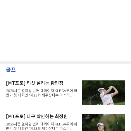
골프
[MT포토] 티샷 날리는 황민정
2026시즌 열여덟 번째 대회이자 KLPGA투어 하
반기 첫 대회인 ‘제13회 제주삼다수 마스터
스’(총상금 10억 원, 우승상금 1억 8천만 원)가
제주도 서귀포시에 위치한 테디밸리 골프앤리조
트(파72/6,767야드)에서 열리고 있다.6일 현재
1라운드 경기가 펼쳐지고 있다.황민정이 16번
[MT포토] 타구 확인하는 최정원
홀에서 경기하고 있다.
2026시즌 열여덟 번째 대회이자 KLPGA투어 하
반기 첫 대회인 ‘제13회 제주삼다수 마스터