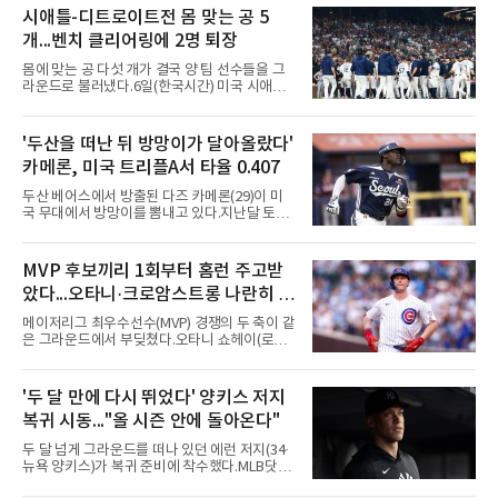
시애틀-디트로이트전 몸 맞는 공 5
개...벤치 클리어링에 2명 퇴장
몸에 맞는 공 다섯 개가 결국 양 팀 선수들을 그
라운드로 불러냈다.6일(한국시간) 미국 시애틀
T모바일 파크에서 열린 시애틀 매리너스와 디트
로이트 타이거스의 경기에서 벤치 클리어링이
벌어졌다. 난투극으로 번지지는 않았으나 좌완
'두산을 떠난 뒤 방망이가 달아올랐다'
게이브 스파이어와 댄 윌슨 시애틀 감독이 퇴장
카메론, 미국 트리플A서 타율 0.407
당했다.발단은 선발이었다. 시애틀 브라이언 우
가 디트로이트 타자를 세 차례 맞혔다. 다만 팔꿈
두산 베어스에서 방출된 다즈 카메론(29)이 미
치 보호대에 맞거나 변화구에 발이 스치는 수준
국 무대에서 방망이를 뽐내고 있다.지난달 토론
이어서 치명적이지는 않았다.분위기는 그다음에
토 블루제이스와 마이너리그 계약을 맺은 카메
달라졌다. 우에 이어 등판한 스파이어가 우타자
론은 루키리그 2경기를 거쳐 트리플A 버펄로 바
글라이버 토레스의 몸쪽 빠른 볼로 왼쪽 넓적다
이슨스로 승격한 뒤 연일 뜨거운 타격감을 보이
MVP 후보끼리 1회부터 홈런 주고받
리를 맞혔다. 토레스와 시애틀 포수 칼 롤리가 말
고 있다.수치가 압도적이다. 트리플A 15경기에
을 주고받자 AJ 힌치 디
았다...오타니·크로암스트롱 나란히 홈
서 타율 0.407(54타수 22안타), 2홈런, 10타점,
8도루를 기록 중이며 OPS는 1.151에 이른다.
런 맞불
메이저리그 최우수선수(MVP) 경쟁의 두 축이 같
15경기 중 14경기에서 안타를 만들었고 최근 7
은 그라운드에서 부딪쳤다.오타니 쇼헤이(로스
경기 연속 안타도 이어갔다.6일(한국시간) 노퍽
앤젤레스 다저스)와 피트 크로암스트롱(시카고
타이즈전에서도 4타수 3안타 2득점을 올렸다.
컵스)은 6일(한국시간) 미국 시카고 리글리필드
2-6으로 뒤진 9회말 1사에서 좌전 안타로 발판
에서 나란히 홈런 두 방씩을 주고받았다.첫 회부
'두 달 만에 다시 뛰었다' 양키스 저지
을 놓았고, 버펄로는 이 회에만 5점을 뽑아 7-6
터 불이 붙었다. 1회초 선두타자 오타니가 컵스
역전승을 거뒀다.한국에서의 성적도
복귀 시동..."올 시즌 안에 돌아온다"
선발 이마나가 쇼타를 상대로 우월 솔로 홈런을
뽑자, 1회말 크로암스트롱이 다저스 선발 에릭
두 달 넘게 그라운드를 떠나 있던 에런 저지(34·
라워를 상대로 중월 솔로 홈런으로 응수했다. 최
뉴욕 양키스)가 복귀 준비에 착수했다.MLB닷컴
근 50년간 리글리필드에서 1회 양 팀 선두타자
은 6일(한국시간) 저지가 전날 추가 검사를 받은
홈런이 함께 나온 것은 두 번째이며, 통계업체