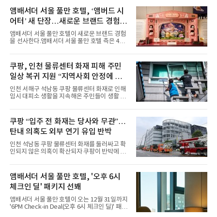
시원한 에너지와 안정적인 라이브, 통통 튀는 매
력을 앞세워 매 무대 색다른 볼거리를 선사했다.
앰배서더 서울 풀만 호텔, ‘앰버드 시
특히 화사한 파스텔 톤의 비치웨어부터 청량한
어터’ 새 단장…새로운 브랜드 경험 선
마린룩, 햇살 아래 반짝이는 물결을 연상시키는
사
스커트, 강렬한 붉은 계열의 스타일링까지 각기
앰배서더 서울 풀만 호텔이 새로운 브랜드 경험
다른 매력을 선보였다. 브브걸은 다채로운 여름
을 선사한다.앰배서더 서울 풀만 호텔 측은 4일
패션을 완벽하게 소화하며 보
“호텔 공식 마스코트 앰버드(Ambird)의 새로운
이야기를 담은 인형 극장 콘셉트의 공간 ‘앰버드
시어터(Ambird Theater)’를 새롭게 선보인
쿠팡, 인천 물류센터 화재 피해 주민
다”고 밝혔다.앰배서더 서울 풀만 호텔은 로비
일상 복귀 지원 “지역사회 안정에 총
한편에 마련된 앰버드 존을 통해 앰버드의 세계
관을 소개해왔다. 앰버드 존은 앰버드가 우주여
력”
인천 서해구 석남동 쿠팡 물류센터 화재로 인해
행 중 수집한 다양한 굿즈를 전시한 '앰버드 플래
임시 대피소 생활을 지속해온 주민들이 생활 터
닛(Ambird Planet)과 계절별 플라워 연출로 사
전으로 돌아갈 수 있는 계기가 마련됐다. 쿠팡풀
랑받아온 ‘앰버드 가든(Ambird Garden)’으로
필먼트서비스(CFS)가 지난 28일부터 화재 피해
구성되어 있다.새 단장한 앰버드 시어터는 오페
주민을 대상으로 전문 출장 청소서비스 지원에
쿠팡 “입주 전 화재는 당사와 무관”…
라 극장을 모티브로 한 데코레이션으로 구성됐
나섬으로써 본격적인 지역사회 복구 작업이 시
다. 무대 공간 및 티켓 박스
탄내 의혹도 외부 연기 유입 반박
작된 것이다.대피소 주민 중심 청소 접수, 첫날
부터 2가구 지원 완료CFS는 신현초등학교, 신
인천 석남동 쿠팡 물류센터 화재를 둘러싸고 확
현북초등학교, 신현여자중학교 등 인천 서해구
인되지 않은 의혹이 확산되자 쿠팡이 반박에 나
관내 임시 대피소 3곳에서 체류해온 화재 피해
섰다. 화재 전 센터 내부에서 탄내가 났다는 주장
주민들을 대상으로 출장 청소업체 요청 접수를
에 대해서는 외부 화재 연기 유입이라고 설명했
시작했다. 현장에서 극심한 피해를 입은 지역 주
고, 2023년 같은 물류센터에서 발생한 화재에
앰배서더 서울 풀만 호텔, '오후 6시
민들의 호응 속에 CFS는 즉시 행동에 나섰다. 지
대해서도 쿠팡 입주 전 공사 과정에서 벌어진 일
난 28일 오후 전문 청소업체와
체크인 딜' 패키지 선봬
이라며 선을 그었다.쿠팡은 21일 인천 물류센터
내부에서 불이 타는 냄새가 났다는 의혹과 관련
앰배서더 서울 풀만 호텔이 오는 12월 31일까지
해 “사실무근”이라는 입장을 밝혔다.회사 측은
'6PM Check-in Deal(오후 6시 체크인 딜)' 패키
“인근에서 지난 15일 다른 회사에서 발생한 대
지를 선보인다.이번 패키지는 오후 6시 체크인