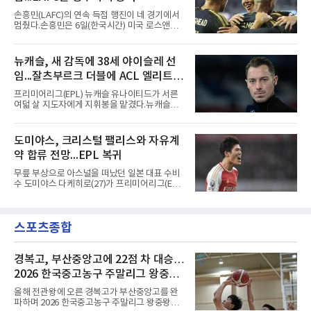
정상에 올랐다. 2024년에는 17세 이하(U-17) 대
손흥민(LAFC)의 연속 득점 행진이 네 경기에서
표팀 훈련에도 소집됐다.김슬기는 입단하게 돼
멈췄다.손흥민은 6일(한국시간) 미국 로스앤젤
기쁘고 영광이라며 프로 무대에서도 성장해 팀
레스 BMO 스타디움에서 열린 2026시즌 리그스
에 꼭 필요한 선수가 되겠다고 각오를 밝혔다.
컵 리그 페이즈 1차전 치바스 과달라하라(멕시
코)전에 선발 출전했으나 공격포인트 없이 후반
뉴캐슬, 새 감독에 38세 야이슬레 선
41분 타일러 보이드와 교체됐다. 이날 골을 넣었
임...잘츠부르크 더블에 ACL 엘리트 2
다면 공식전 5경기 연속 득점이었다. 다만 메이
저리그사커(MLS)에서 이어온 4경기 연속골 기
연패 경력
프리미어리그(EPL) 뉴캐슬 유나이티드가 서른
록은 유지된다.경기는 팽팽했다. 전반 38분 다비
여덟 살 지도자에게 지휘봉을 맡겼다.뉴캐슬은
드 마르티네스의 땅볼 크로스를 드니 부앙가가
6일(현지시간) 마티아스 야이슬레(독일) 감독 선
오른발로 마무리해 LAFC가 앞섰으나, 4분 뒤 로
임을 발표했다. 그는 스페인 라망가에서 진행 중
베르토 알바라도가 골 지역 정면에서 왼발 슈팅
인 프리시즌 캠프에 곧바로 합류했다. 구단은 유
도미야스, 크리스털 팰리스와 자유계
으로 골대 오른쪽 하단을 찔러 균형을 맞췄다.승
럽 축구계에서 가장 촉망받는 젊은 감독을 데려
부는 승부차기로 갈렸다. LAFC는
약 합류 전망...EPL 복귀
왔다고 밝혔다.이력은 이른 나이에 쌓였다. 서른
셋이던 2021년 오스트리아 레드불 잘츠부르크
무릎 부상으로 아스널을 떠났던 일본 대표 수비
사령탑에 올라 첫 시즌 리그와 컵대회를 동시에
수 도미야스 다케히로(27)가 프리미어리그(EPL)
제패했고, 구단 역사상 처음으로 팀을 유럽축구
로 돌아온다.영국 BBC는 6일(한국시간) 도미야
연맹(UEFA) 챔피언스리그 토너먼트에 올린 뒤
스가 입단 테스트를 마치고 크리스털 팰리스에
리그 2연패도 달성했다.아시아에서도 성과를 냈
자유계약(FA)으로 합류할 전망이라고 보도했다.
다. 2023년 사우디아라비아 알아흘리로 옮겨
스포츠종합
큰 틀의 계약 조건은 이미 합의됐고 구단은 개막
2024-2025시즌과 2025-2026시즌
을 앞두고 영입 절차를 서두르고 있다.그의 최근
여정은 순탄치 않았다. 고질적인 무릎 부상 끝에
지난 시즌 아스널과 상호 합의로 계약을 해지했
경복고, 부산중앙고에 22점 차 대승…
고, 네덜란드 아약스에서 시즌 막판 8경기를 소
2026 한국중고농구 주말리그 왕중왕
화했다. 이후 일본 대표로 월드컵에 나서 선발 2
전 첫 승 신고
경기를 포함해 3경기를 뛰며 감각을 끌어올렸
올해 전관왕에 오른 경복고가 부산중앙고를 완
다.구단의 판단은 신중했다. 크리스털 팰리스는
파하며 2026 한국중고농구 주말리그 왕중왕전
기량을 확신하면서도 부상