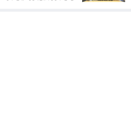
뒤 1무에 이어 다시 3연속 KO승을 기록했다.상
충북 제천실내체육관에서 열린 2026 IBK기업은
대는 만만치 않다. 핏불은 현 페더급 15위이자
행배 전국중고배구대회 18세 이하 여자부 결승
벨라토르 두 체급 챔피언 출신으로 통산 37승 9
에서 선명여고를 세트스코어 3-1(13-25, 25-14,
패 중 KO 13회, 서브미션 12회, 판정 13회를 고
25-17, 25-10)로 물리치고 우승을 차지했다.첫
루 갖췄다. 통산 17승 중 1
세트를 13-25로 내주며 불안하게 출발한 중앙여
고는 이후 조직력을 되찾아 2세트부터 경기 주
도권을 완전히 장악했다. 강한 서브와 탄탄한 수
비를 앞세워 내리 세 세트를 따내며 짜릿한 역전
승을 완성했다.이번 우승은 더욱 의미가 컸다. 중
앙여고는 올해 3월 춘계연맹전과 5월 종별선수
권대회 결승에서 모두 선명여고에 패해 준우승
에 머물렀다. 그러나 세 번째