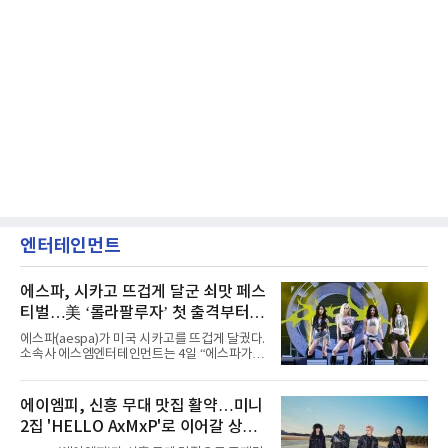
엔터테인먼트
에스파, 시카고 뜨겁게 달군 쇠맛 페스
티벌…美 ‘롤라팔루자’ 첫 출격부터
증명한 존재감
에스파(aespa)가 미국 시카고를 뜨겁게 달궜다.
소속사 에스엠엔터테인먼트는 4일 “에스파가
지난 2일(현지 시간) 미국 시카고 그랜트 파크에
서 열린 ‘롤라팔루자 시카고’(Lollapalooza
Chicago)의 알리안츠 스테이지에 올랐다”며
에이엠피, 신흥 무대 맛집 활약…미니
“총 14곡으로 구성된 세트리스트를 선사, 데뷔 7
2집 'HELLO AxMxP'로 이어갈 상승
년 차다운 노련한 무대 매너와 파워풀한 에너지
로 현장의 분위기를 압도했다”고 밝혔다.1991