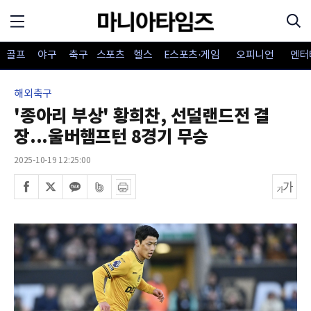
골프
야구
축구
스포츠
헬스
E스포츠·게임
오피니언
엔터
해외축구
'종아리 부상' 황희찬, 선덜랜드전 결
장...울버햄프턴 8경기 무승
2025-10-19 12:25:00