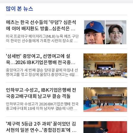
많이 본 뉴스
메츠는 한국 선수들의 '무덤'? 심준석
에 이어 배지환도 방출...심준석은 이
미 귀국, 배지환은 미국 잔류할 듯
미국 프로야구 메이저리그(MLB) 뉴욕 메츠 구단
이 한국인 선수들에게 가혹한 시련의 장소로 전
락하고 있다. 한때 한국 야구의 미래를 이끌어갈
대형 유망주로 기대를 모았던 투수 심준석에 이
어, 빅리그 경력을 지닌 내외야수 배지환까지 연
'삼세번' 중앙여고, 선명여고에 설
달아 뉴욕 메츠 산하 마이너리그에서 방출 통보
욕…2026 IBK기업은행배 전국중고
를 받는 아픔을 겪었다. 두 선수의 동반 이탈은
메츠 구단이 유독 한국 선수들에게 '기회의 땅'이
배구대회 우승
중앙여고가 세 번째 결승 맞대결 끝에 마침내 선
아닌 '무덤'처럼 작용하고 있음을 방증하고 있다.
명여고를 꺾고 정상에 올랐다.중앙여고는 6일
고교 시절 시속 160km에 달하는 강속구로 큰 스
충북 제천실내체육관에서 열린 2026 IBK기업은
포트라이트를 받았던 심준석은 루키리그에서 메
행배 전국중고배구대회 18세 이하 여자부 결승
츠 구단으로부터 방출 조치됐다. 피츠버그 파이
에서 선명여고를 세트스코어 3-1(13-25, 25-14,
인하부고·수성고, IBK기업은행배 전
리츠와 마이애미 말린스를 거쳐 메츠에 둥지를
25-17, 25-10)로 물리치고 우승을 차지했다.첫
틀며 반등을 노렸으나
국중고배구대회 남고부 결승 격돌
세트를 13-25로 내주며 불안하게 출발한 중앙여
고는 이후 조직력을 되찾아 2세트부터 경기 주
인하부고와 수성고가 2026 IBK기업은행배 전국
도권을 완전히 장악했다. 강한 서브와 탄탄한 수
중고배구대회 18세 이하 남자부 결승에 나란히
비를 앞세워 내리 세 세트를 따내며 짜릿한 역전
진출하며 우승을 놓고 맞대결을 펼치게 됐다.인
승을 완성했다.이번 우승은 더욱 의미가 컸다. 중
하부고는 5일 충북 제천실내체육관에서 열린 대
앙여고는 올해 3월 춘계연맹전과 5월 종별선수
회 남자 18세 이하부 준결승에서 남성고를 세트
'제구력 5등급 2주 과외' 꼴이었던 김
권대회 결승에서 모두 선명여고에 패해 준우승
스코어 3-1(25-17, 17-25, 25-21, 25-17)로 꺾
에 머물렀다. 그러나 세 번째
서현의 일본 연수...'종합검진표'에 불
고 결승행 티켓을 따냈다. 인하부고는 높은 공격