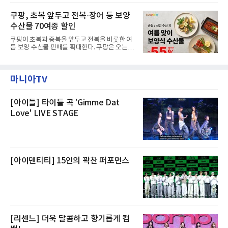
형 화재 연기가 인입돼 즉시 방재팀이 조사한 결
으로 여유로운 저녁 시간부터 호텔 스테이를 시
과 일산화탄소가 미검출됐고, 내부 문제가 아닌
작할 수 있도록 준비됐다.앰배서더 서울 풀만 호
쿠팡, 초복 앞두고 전복·장어 등 보양
것으로 확인됐다”고 설명했다.이어 “정확한 화
텔 측은 “퇴근 후 또는 주말 도심 속에서 짧지만
재 원인은 추후 조사될
수산물 70여종 할인
온전한 휴식을 원하는 고객들에게 특별한 경험
을 제공한다”고 밝혔다.패키지는 디럭스와 이그
쿠팡이 초복과 중복을 앞두고 전복을 비롯한 여
제큐티브 두 가지 타입으로 구성된다. 디럭스 패
름 보양 수산물 판매를 확대한다. 쿠팡은 오는
키지는 객실 1박(룸 온리)으로 심플한 호캉스를
20일까지 전복, 문어, 낙지, 장어 등 70여종의 수
즐길 수 있으며, 이그제큐티브 패키지는 객실 1
산물을 할인 판매한다고 8일 밝혔다.이번 행사
박과 함께 클럽 앰배서더 라운지 2인 이용, 웰니
에는 국내산 활전복과 문어, 낙지, 장어, 생물새
스 센터 사우나 2인 이용 혜택이 포함된다.특히
마니아TV
우 등이 포함됐다. 쿠팡은 올해 큰 크기의 전복
클럽 앰배서더 라운지
생산량이 늘어난 점을 반영해 주요 산지 상품을
로켓프레시 새벽배송으로 선보인다고 설명했다.
전복은 산지에서 채취한 뒤 전국으로 직송되는
[아이들] 타이틀 곡 'Gimme Dat
방식으로 운영된다. 신선도가 중요한 상품인 만
Love' LIVE STAGE
큼 이르면 다음 날 오전 배송이 가능하도록 물류
망을 활용하고 있다.쿠팡의 전복 매입량도 늘고
있다. 쿠팡에 따르면 전복 매입량은 2020년 30
톤 미만에서 2022년 140톤
[아이덴티티] 15인의 꽉찬 퍼포먼스
[리센느] 더욱 달콤하고 향기롭게 컴