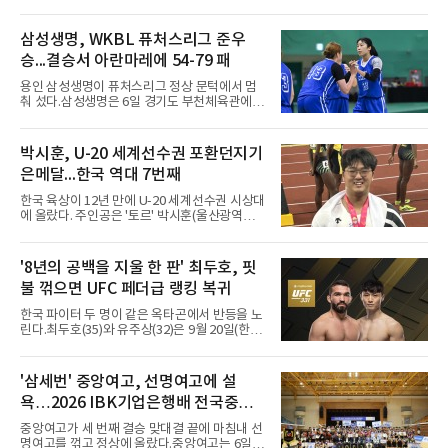
첫 경기를 승리로 장식했다.경복고는 6일 전남
해남 우슬체육관에서 열린 대회 남고부 예선리
그 H조 1차전에서 부산중앙고를 98-76으로 제
삼성생명, WKBL 퓨처스리그 준우
압했다. 박지오가 26점, 김호원이 22점, 정우진
승...결승서 아란마레에 54-79 패
이 19점을 올리는 등 삼각편대의 고른 활약이 승
리를 이끌었다.경복고는 경기 초반부터 박지오
용인 삼성생명이 퓨처스리그 정상 문턱에서 멈
와 김호원의 내·외곽포가 고르게 터지며 주도권
춰 섰다.삼성생명은 6일 경기도 부천체육관에서
을 잡았다. 전반을 40-34로 앞선 경복고는 후반
열린 2026 티켓링크 WKBL 퓨처스리그 결승에
들어 높은 야투 성공률을 앞세워 점수 차를 더욱
서 일본여자프로농구 2부 리그 아란마레에 54-
벌렸고, 결국 22점 차 완승으로 경기를 마무리했
79로 졌다. 이다연이 14점을 넣었으나 20점 9리
박시훈, U-20 세계선수권 포환던지기
다.B조에서는 용산고가 안양고를 98-71로 꺾고
바운드를 기록한 바이 쿰바 디야산을 앞세운 상
대회 2연승을 달렸다.한편 남중
은메달...한국 역대 7번째
대를 넘지 못했다.이번 대회에 처음 출전한 아란
마레는 조별리그부터 결승까지 6전 전승을 거뒀
한국 육상이 12년 만에 U-20 세계선수권 시상대
고, 디야산이 최우수선수(MVP)로 뽑혔다.
에 올랐다. 주인공은 '토르' 박시훈(울산광역시)
이다.박시훈은 6일(한국시간) 미국 오리건주 유
진 헤이워드 필드에서 열린 세계육상연맹(WA)
20세 이하 세계선수권 남자 포환던지기 결선에
'8년의 공백을 지울 한 판' 최두호, 핏
서 20.31ｍ를 던져 2위에 올랐다. 우승자 알레산
불 꺾으면 UFC 페더급 랭킹 복귀
드로 보르헤스(브라질)와는 4㎝ 차이였다.기록
의 의미는 크다. 1986년 시작된 이 대회에서 한
한국 파이터 두 명이 같은 옥타곤에서 반등을 노
국이 따낸 메달은 은 1개와 동 5개뿐이다. 1992
린다.최두호(35)와 유주상(32)은 9월 20일(한국
년 이진일(800ｍ)의 은메달 이후 박재홍, 박재
시간) 미국 로스앤젤레스 크립토닷컴 아레나에
명, 정상진, 김현섭, 우상혁이 동메달을 보탰다.
서 열리는 'UFC 331: 반 vs 판토자 2'에 출전해
박시훈은 2014년 우상혁 이후 12년 만이자 역대
각각 파트리시우 핏불(39·브라질), 마이클 애즈
'삼세번' 중앙여고, 선명여고에 설
7번째 메달리스트가 됐다.승부는 막판에 갈렸
웰 주니어(25·미국)와 맞선다.최두호의 목표는 8
다. 3차 시기에서 20.31ｍ로 선
욕…2026 IBK기업은행배 전국중고
년 만의 페더급 랭킹 재진입이다. 데뷔 후 3연속
KO승으로 11위까지 올랐던 그는 2018년 7월 순
배구대회 우승
중앙여고가 세 번째 결승 맞대결 끝에 마침내 선
위에서 빠졌고, 병역을 마치고 2023년 복귀한
명여고를 꺾고 정상에 올랐다.중앙여고는 6일