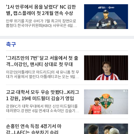
뒤 야외 달리기와 상체 저항 운동으로 훈련 강도
엘리어스 스포츠뷰로에 따르면 그해 MVP 투표
를 높여도 된다는 허가를 받았다고 전했다.저지
'1사 만루에서 몸을 날렸다' NC 김한
10위 이내 선수끼리 이런 공방을 벌인 사례는 처
는 이날 뉴욕 양키스타디움에서 열린 세인트루
음이다.흐름은 크로암스트롱
별, 캡스플레이 첫 2개월 연속 수상
이스 카디널스전을 앞두고 야구 장비를 착용한
채 스트레칭과 조깅, 저항 밴드 훈련을 소화했
만루 위기를 지운 수비가 7월 최고의 장면으로
다. 아메리칸리그 최우수선수(MVP) 3회 수상자
뽑혔다.한국야구위원회(KBO) 사무국은 6일
인 그가 부상 이후 야외 달리기에 나선 것은 처음
2026 신한 SOL KBO리그 7월 월간 캡스플레이
이다.본인의 의지는 확고하다. 저지는 올 시즌 안
수상자로 NC 다이노스 내야수 김한별을 선정했
에 돌아오겠다며, 애초부터 최대한 빨리 복귀하
다고 밝혔다. 6월에 이어 두 달 연속 수상으로,
는 것이 계획이었고 올해를 접겠다고 생각한 적
축구
이 상 제정 이래 첫 사례다.ADT캡스가 KBO와
은 없다고 말했다.이탈은
함께 시상하는 이 상은 공식 기록위원이 승리 확
률 기여도와 수비 지수를 종합 평가해 해당 기간
최고점을 받은 수비 장면에 준다.수상 장면은 지
'그리즈만의 7번' 달고 서울에서 첫 출
난달 23일 서울 잠실구장에서 나왔다. NC가 7-5
격...이강인, 맨시티 상대로 첫 무대
로 앞선 8회말 1사 만루에서 김한별은 LG 트윈
스 오지환의 강한 타구에 몸을 날려 막아낸 뒤 유
이강인(아틀레티코 마드리드)의 새 유니폼 첫 무
격수 김주원에게 연결했다. 김주원이 1루수 블
대가 서울에서 열린다.아틀레티코는 오는 9일
레인에게 던지며 4-6-3 병살타가 완
오후 8시 서울월드컵경기장에서 맨체스터 시티
와 2026 쿠팡플레이 시리즈 친선 경기를 치른다.
구단 소집 명단에 이강인이 포함되면서 변수가
고교·대학서 모두 우승 맛봤다...K리그
없는 한 그의 첫 출격은 서울이 된다.등번호부터
1 강원, 19세 미드필더 김슬기 영입
무게가 실렸다. 이강인은 첫 경기부터 7번을 단
다. 2010년대 팀의 전성기를 이끈 앙투안 그리즈
강원FC가 대학 무대에서 뛰던 신인 미드필더를
만이 달았던 번호다.합류 과정은 순탄치 않았다.
데려왔다.강원은 6일 연세대 소속이던 김슬기
스페인으로 건너가려던 그는 병역 특례 행정 절
(19)를 영입했다고 밝혔다. 186㎝, 79㎏의 신체
차 문제로 출국이 미뤄졌고, 국내에서 홀로 훈련
조건을 갖췄다.이력은 우승으로 채워져 있다. 수
해 왔다. 6일 입국하는 동료들과 처음 대면한 뒤
원고 시절 주축으로 활약하며 지난해 전국고등
손흥민 연속 득점 4경기서 마
짧게 호흡을 맞춰 경기에 나선다.역할도 관심사
리그와 추계전국고등대회 우승에 기여했고, 올
다. 유려한 탈압박과
감...LAFC는 승부차기 승리
해 연세대 진학 후에는 춘계한산대첩기대학대회