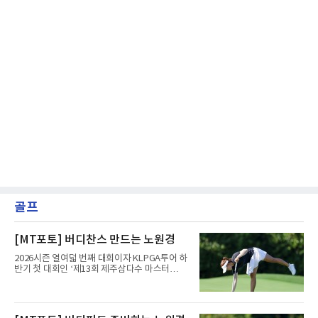
골프
[MT포토] 버디찬스 만드는 노원경
2026시즌 열여덟 번째 대회이자 KLPGA투어 하
반기 첫 대회인 ‘제13회 제주삼다수 마스터
스’(총상금 10억 원, 우승상금 1억 8천만 원)가
제주도 서귀포시에 위치한 테디밸리 골프앤리조
트(파72/6,767야드)에서 열리고 있다.6일 현재
1라운드 경기가 펼쳐지고 있다.노원경이 10번