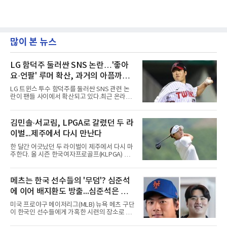
많이 본 뉴스
LG 함덕주 둘러싼 SNS 논란…'좋아
요·언팔' 루머 확산, 과거의 아픔까지
소환됐다
LG 트윈스 투수 함덕주를 둘러싼 SNS 관련 논
란이 팬들 사이에서 확산되고 있다.최근 온라인
커뮤니티와 SNS를 중심으로 함덕주의 SNS 활
동과 관련한 여러 소문이 퍼지면서, 과거 LG 이
적 이후 겪었던 일들까지 다시 주목받고 있다.일
김민솔·서교림, LPGA로 갈렸던 두 라
각에서는 함덕주가 LG 공식 계정 '언팔' 및 관련
이벌...제주에서 다시 만난다
게시물을 정리하고 친정팀 두산 베어스 계정을
팔로우하고 두산과 관련된 흔적만 남겼다는 주
한 달간 어긋났던 두 라이벌이 제주에서 다시 마
장이 나오고 있다. 또한 상대 팀 선수의 홈런 릴
주한다. 올 시즌 한국여자프로골프(KLPGA) 투
스에 '좋아요'를 눌렀다는 이야기도 전해지고 있
어를 달구는 김민솔과 서교림이 격돌한
다.하지만 해당 행동들이 실재했는지 여부는 확
다.KLPGA 투어는 6일 제주도 서귀포시 테디 밸
인되지 않았다. 시점과 의도 역시 불분명하다. 그
리 골프 앤 리조트의 밸리·테디 코스(파72)에서
메츠는 한국 선수들의 '무덤'? 심준석
럼에도 팬들 사이에서 논란이 커진 이유는 그가
개막하는 제주삼다수 마스터스(총상금 10억원·
LG 이적 후 부상과 재활로
에 이어 배지환도 방출...심준석은 이
우승 상금 1억8천만원)로 하반기를 시작한다.두
선수의 재회 자체가 화제다. 올 시즌 3승으로 대
미 귀국, 배지환은 미국 잔류할 듯
미국 프로야구 메이저리그(MLB) 뉴욕 메츠 구단
상 포인트(313점), 상금(9억8천400만원), 평균
이 한국인 선수들에게 가혹한 시련의 장소로 전
타수(70.41타) 등 주요 부문 1위를 달리는 김민
락하고 있다. 한때 한국 야구의 미래를 이끌어갈
솔과 2승으로 뒤쫓는 서교림의 맞대결은 지난 7