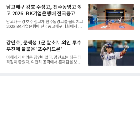
대형 유망주로 기대를 모았던 투수 심준석에 이
월 5일 롯데 오픈 이후 한 달 만이다. 그동안 김민
어, 빅리그 경력을 지닌 내외야수 배지환까지 연
남고배구 강호 수성고, 진주동명고 꺾
솔이 하이원리조트 여자오픈에 나설 때 서교림
달아 뉴욕 메츠 산하 마이너리그에서 방출 통보
은 LPGA 에비앙 챔피언십에, 서교림
고 2026 IBK기업은행배 전국중고배
를 받는 아픔을 겪었다. 두 선수의 동반 이탈은
메츠 구단이 유독 한국 선수들에게 '기회의 땅'이
구대회 4강 진출
남고배구 강호 수성고가 진주동명고를 물리치고
아닌 '무덤'처럼 작용하고 있음을 방증하고 있다.
2026 IBK기업은행배 전국중고배구대회에서 18
고교 시절 시속 160km에 달하는 강속구로 큰 스
세이하 남자부 4강에 진출했다.지난 6월 2026
포트라이트를 받았던 심준석은 루키리그에서 메
한국중고배구 2차연맹전 준우승팀 수성고는 4
츠 구단으로부터 방출 조치됐다. 피츠버그 파이
일 충북 제천 대원대 민송체육관에서 열린 대회
강민호, 문책성 1군 말소?...외인 투수
리츠와 마이애미 말린스를 거쳐 메츠에 둥지를
8강전에서 진주동명고를 상대로 공격력이 호조
틀며 반등을 노렸으나
부진에 불붙은 '포수리드론'
를 보이며 세트스코어 3-1(25-19, 25-22, 21-
25, 25-23)으로 꺾었다. 인하부고도 부산동성고
이해하기 어려운 장면이었다. 강민호는 최근 타
를 맞아 뛰어난 조직력을 바탕으로 삼아 3-0(25-
격감이 좋았다. 여전히 공격에서 존재감을 보여
19, 25-19, 25-23)으로 완승을 거두고 4강에 합
주고 있었고, 특별한 부상 소식도 없었다. 그런
류했다. .한편 18세이하 여자부 4강은 중앙여고-
데 갑작스럽게 1군 엔트리에서 제외됐다. 팬들
일신여상, 광주체고-선명여고의 대결로 좁혀졌
사이에서 성적이 떨어진 주전 선수를 쉬게 하는
다. ◇4일 전적
상황도 아니고, 부상으로 빠지는 것도 아니라면
'왜 지금인가'라는 의문이 생길 수밖에 없다.특히
시점이 겹쳤다. 삼성 외국인 투수들이 잇따라 난
타를 당했고, 일부 팬들은 그 원인을 강민호의
포수 리드에서 찾기 시작했다. 이른바 '포수리드
론'이다. 볼 배합이 문제였던 것 아니냐, 투수와
의 호흡에 문제가 있었던 것 아니냐는 지적이다.
그리고 이어진 강민호의 1군 말소. 때문에 팬들
사이에서는 "문책성