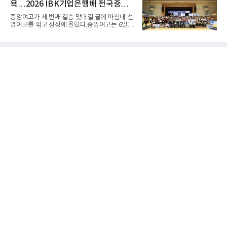
다. 3차 시기에서 20.31ｍ로 선
욕…2026 IBK기업은행배 전국중고
년 만의 페더급 랭킹 재진입이다. 데뷔 후 3연속
KO승으로 11위까지 올랐던 그는 2018년 7월 순
배구대회 우승
중앙여고가 세 번째 결승 맞대결 끝에 마침내 선
위에서 빠졌고, 병역을 마치고 2023년 복귀한
명여고를 꺾고 정상에 올랐다.중앙여고는 6일
뒤 1무에 이어 다시 3연속 KO승을 기록했다.상
충북 제천실내체육관에서 열린 2026 IBK기업은
대는 만만치 않다. 핏불은 현 페더급 15위이자
행배 전국중고배구대회 18세 이하 여자부 결승
벨라토르 두 체급 챔피언 출신으로 통산 37승 9
에서 선명여고를 세트스코어 3-1(13-25, 25-14,
패 중 KO 13회, 서브미션 12회, 판정 13회를 고
25-17, 25-10)로 물리치고 우승을 차지했다.첫
루 갖췄다. 통산 17승 중 1
세트를 13-25로 내주며 불안하게 출발한 중앙여
고는 이후 조직력을 되찾아 2세트부터 경기 주
도권을 완전히 장악했다. 강한 서브와 탄탄한 수
비를 앞세워 내리 세 세트를 따내며 짜릿한 역전
승을 완성했다.이번 우승은 더욱 의미가 컸다. 중
앙여고는 올해 3월 춘계연맹전과 5월 종별선수
권대회 결승에서 모두 선명여고에 패해 준우승
에 머물렀다. 그러나 세 번째