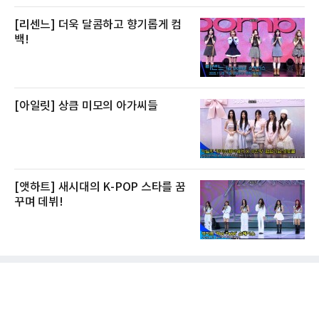
[리센느] 더욱 달콤하고 향기롭게 컴
백!
[아일릿] 상큼 미모의 아가씨들
[앳하트] 새시대의 K-POP 스타를 꿈
꾸며 데뷔!