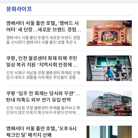
소 관심이 많은 ‘패션’을 소재로 곡을 공동 창작
'엠카운트다운'을 시작으로 KBS2 '뮤직뱅크',
했다. “내 티, 5 bucks 바지는, 만원” 등 멤버들
문화라이프
MBC '쇼! 음악중심', SBS '인기가요' 등 주요 음
의 라이프 스타일
악방송 무대에 올라 화려한 퍼포먼스를 펼쳤다.
시원한 에너지와 안정적인 라이브, 통통 튀는 매
력을 앞세워 매 무대 색다른 볼거리를 선사했다.
앰배서더 서울 풀만 호텔, ‘앰버드 시
특히 화사한 파스텔 톤의 비치웨어부터 청량한
어터’ 새 단장…새로운 브랜드 경험 선
마린룩, 햇살 아래 반짝이는 물결을 연상시키는
사
스커트, 강렬한 붉은 계열의 스타일링까지 각기
앰배서더 서울 풀만 호텔이 새로운 브랜드 경험
다른 매력을 선보였다. 브브걸은 다채로운 여름
을 선사한다.앰배서더 서울 풀만 호텔 측은 4일
패션을 완벽하게 소화하며 보
“호텔 공식 마스코트 앰버드(Ambird)의 새로운
이야기를 담은 인형 극장 콘셉트의 공간 ‘앰버드
시어터(Ambird Theater)’를 새롭게 선보인
쿠팡, 인천 물류센터 화재 피해 주민
다”고 밝혔다.앰배서더 서울 풀만 호텔은 로비
일상 복귀 지원 “지역사회 안정에 총
한편에 마련된 앰버드 존을 통해 앰버드의 세계
관을 소개해왔다. 앰버드 존은 앰버드가 우주여
력”
인천 서해구 석남동 쿠팡 물류센터 화재로 인해
행 중 수집한 다양한 굿즈를 전시한 '앰버드 플래
임시 대피소 생활을 지속해온 주민들이 생활 터
닛(Ambird Planet)과 계절별 플라워 연출로 사
전으로 돌아갈 수 있는 계기가 마련됐다. 쿠팡풀
랑받아온 ‘앰버드 가든(Ambird Garden)’으로
필먼트서비스(CFS)가 지난 28일부터 화재 피해
구성되어 있다.새 단장한 앰버드 시어터는 오페
주민을 대상으로 전문 출장 청소서비스 지원에
쿠팡 “입주 전 화재는 당사와 무관”…
라 극장을 모티브로 한 데코레이션으로 구성됐
나섬으로써 본격적인 지역사회 복구 작업이 시
다. 무대 공간 및 티켓 박스
탄내 의혹도 외부 연기 유입 반박
작된 것이다.대피소 주민 중심 청소 접수, 첫날
부터 2가구 지원 완료CFS는 신현초등학교, 신
인천 석남동 쿠팡 물류센터 화재를 둘러싸고 확
현북초등학교, 신현여자중학교 등 인천 서해구
인되지 않은 의혹이 확산되자 쿠팡이 반박에 나
관내 임시 대피소 3곳에서 체류해온 화재 피해
섰다. 화재 전 센터 내부에서 탄내가 났다는 주장
주민들을 대상으로 출장 청소업체 요청 접수를
에 대해서는 외부 화재 연기 유입이라고 설명했
시작했다. 현장에서 극심한 피해를 입은 지역 주
고, 2023년 같은 물류센터에서 발생한 화재에
앰배서더 서울 풀만 호텔, '오후 6시
민들의 호응 속에 CFS는 즉시 행동에 나섰다. 지
대해서도 쿠팡 입주 전 공사 과정에서 벌어진 일
난 28일 오후 전문 청소업체와
체크인 딜' 패키지 선봬
이라며 선을 그었다.쿠팡은 21일 인천 물류센터