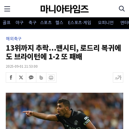
골프
야구
축구
스포츠
헬스
E스포츠·게임
오피니언
엔터
해외축구
13위까지 추락...맨시티, 로드리 복귀에
도 브라이턴에 1-2 또 패배
2025-09-01 21:53:00