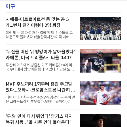
홀에서 경기하고 있다.
야구
시애틀-디트로이트전 몸 맞는 공 5
개...벤치 클리어링에 2명 퇴장
몸에 맞는 공 다섯 개가 결국 양 팀 선수들을 그
라운드로 불러냈다.6일(한국시간) 미국 시애틀
T모바일 파크에서 열린 시애틀 매리너스와 디트
로이트 타이거스의 경기에서 벤치 클리어링이
벌어졌다. 난투극으로 번지지는 않았으나 좌완
'두산을 떠난 뒤 방망이가 달아올랐다'
게이브 스파이어와 댄 윌슨 시애틀 감독이 퇴장
카메론, 미국 트리플A서 타율 0.407
당했다.발단은 선발이었다. 시애틀 브라이언 우
가 디트로이트 타자를 세 차례 맞혔다. 다만 팔꿈
두산 베어스에서 방출된 다즈 카메론(29)이 미
치 보호대에 맞거나 변화구에 발이 스치는 수준
국 무대에서 방망이를 뽐내고 있다.지난달 토론
이어서 치명적이지는 않았다.분위기는 그다음에
토 블루제이스와 마이너리그 계약을 맺은 카메
달라졌다. 우에 이어 등판한 스파이어가 우타자
론은 루키리그 2경기를 거쳐 트리플A 버펄로 바
글라이버 토레스의 몸쪽 빠른 볼로 왼쪽 넓적다
이슨스로 승격한 뒤 연일 뜨거운 타격감을 보이
MVP 후보끼리 1회부터 홈런 주고받
리를 맞혔다. 토레스와 시애틀 포수 칼 롤리가 말
고 있다.수치가 압도적이다. 트리플A 15경기에
을 주고받자 AJ 힌치 디
았다...오타니·크로암스트롱 나란히 홈
서 타율 0.407(54타수 22안타), 2홈런, 10타점,
8도루를 기록 중이며 OPS는 1.151에 이른다.
런 맞불
메이저리그 최우수선수(MVP) 경쟁의 두 축이 같
15경기 중 14경기에서 안타를 만들었고 최근 7
은 그라운드에서 부딪쳤다.오타니 쇼헤이(로스
경기 연속 안타도 이어갔다.6일(한국시간) 노퍽
앤젤레스 다저스)와 피트 크로암스트롱(시카고
타이즈전에서도 4타수 3안타 2득점을 올렸다.
컵스)은 6일(한국시간) 미국 시카고 리글리필드
2-6으로 뒤진 9회말 1사에서 좌전 안타로 발판
에서 나란히 홈런 두 방씩을 주고받았다.첫 회부
'두 달 만에 다시 뛰었다' 양키스 저지
을 놓았고, 버펄로는 이 회에만 5점을 뽑아 7-6
터 불이 붙었다. 1회초 선두타자 오타니가 컵스
역전승을 거뒀다.한국에서의 성적도
복귀 시동..."올 시즌 안에 돌아온다"
선발 이마나가 쇼타를 상대로 우월 솔로 홈런을