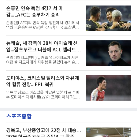
조건을 갖췄다.이력은 우승으로 채워져 있다. 수
해 왔다. 6일 입국하는 동료들과 처음 대면한 뒤
원고 시절 주축으로 활약하며 지난해 전국고등
손흥민 연속 득점 4경기서 마
짧게 호흡을 맞춰 경기에 나선다.역할도 관심사
리그와 추계전국고등대회 우승에 기여했고, 올
다. 유려한 탈압박과
감...LAFC는 승부차기 승리
해 연세대 진학 후에는 춘계한산대첩기대학대회
정상에 올랐다. 2024년에는 17세 이하(U-17) 대
손흥민(LAFC)의 연속 득점 행진이 네 경기에서
표팀 훈련에도 소집됐다.김슬기는 입단하게 돼
멈췄다.손흥민은 6일(한국시간) 미국 로스앤젤
기쁘고 영광이라며 프로 무대에서도 성장해 팀
레스 BMO 스타디움에서 열린 2026시즌 리그스
에 꼭 필요한 선수가 되겠다고 각오를 밝혔다.
컵 리그 페이즈 1차전 치바스 과달라하라(멕시
코)전에 선발 출전했으나 공격포인트 없이 후반
뉴캐슬, 새 감독에 38세 야이슬레 선
41분 타일러 보이드와 교체됐다. 이날 골을 넣었
임...잘츠부르크 더블에 ACL 엘리트 2
다면 공식전 5경기 연속 득점이었다. 다만 메이
저리그사커(MLS)에서 이어온 4경기 연속골 기
연패 경력
프리미어리그(EPL) 뉴캐슬 유나이티드가 서른
록은 유지된다.경기는 팽팽했다. 전반 38분 다비
여덟 살 지도자에게 지휘봉을 맡겼다.뉴캐슬은
드 마르티네스의 땅볼 크로스를 드니 부앙가가
6일(현지시간) 마티아스 야이슬레(독일) 감독 선
오른발로 마무리해 LAFC가 앞섰으나, 4분 뒤 로
임을 발표했다. 그는 스페인 라망가에서 진행 중
베르토 알바라도가 골 지역 정면에서 왼발 슈팅
인 프리시즌 캠프에 곧바로 합류했다. 구단은 유
도미야스, 크리스털 팰리스와 자유계
으로 골대 오른쪽 하단을 찔러 균형을 맞췄다.승
럽 축구계에서 가장 촉망받는 젊은 감독을 데려
부는 승부차기로 갈렸다. LAFC는
약 합류 전망...EPL 복귀
왔다고 밝혔다.이력은 이른 나이에 쌓였다. 서른
셋이던 2021년 오스트리아 레드불 잘츠부르크
무릎 부상으로 아스널을 떠났던 일본 대표 수비
사령탑에 올라 첫 시즌 리그와 컵대회를 동시에
수 도미야스 다케히로(27)가 프리미어리그(EPL)
제패했고, 구단 역사상 처음으로 팀을 유럽축구
로 돌아온다.영국 BBC는 6일(한국시간) 도미야
연맹(UEFA) 챔피언스리그 토너먼트에 올린 뒤
스가 입단 테스트를 마치고 크리스털 팰리스에
리그 2연패도 달성했다.아시아에서도 성과를 냈
자유계약(FA)으로 합류할 전망이라고 보도했다.
다. 2023년 사우디아라비아 알아흘리로 옮겨
스포츠종합
큰 틀의 계약 조건은 이미 합의됐고 구단은 개막
2024-2025시즌과 2025-2026시즌
을 앞두고 영입 절차를 서두르고 있다.그의 최근
여정은 순탄치 않았다. 고질적인 무릎 부상 끝에
지난 시즌 아스널과 상호 합의로 계약을 해지했
경복고, 부산중앙고에 22점 차 대승…
고, 네덜란드 아약스에서 시즌 막판 8경기를 소