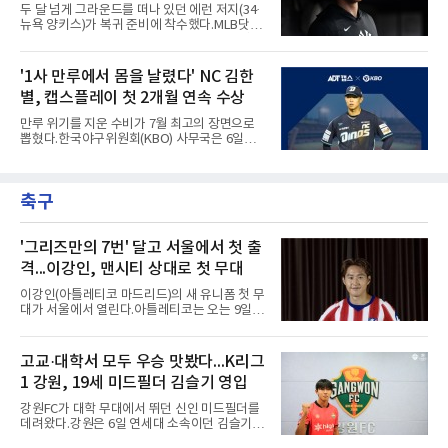
뽑자, 1회말 크로암스트롱이 다저스 선발 에릭
두 달 넘게 그라운드를 떠나 있던 에런 저지(34·
라워를 상대로 중월 솔로 홈런으로 응수했다. 최
뉴욕 양키스)가 복귀 준비에 착수했다.MLB닷컴
근 50년간 리글리필드에서 1회 양 팀 선두타자
은 6일(한국시간) 저지가 전날 추가 검사를 받은
홈런이 함께 나온 것은 두 번째이며, 통계업체
뒤 야외 달리기와 상체 저항 운동으로 훈련 강도
엘리어스 스포츠뷰로에 따르면 그해 MVP 투표
를 높여도 된다는 허가를 받았다고 전했다.저지
'1사 만루에서 몸을 날렸다' NC 김한
10위 이내 선수끼리 이런 공방을 벌인 사례는 처
는 이날 뉴욕 양키스타디움에서 열린 세인트루
음이다.흐름은 크로암스트롱
별, 캡스플레이 첫 2개월 연속 수상
이스 카디널스전을 앞두고 야구 장비를 착용한
채 스트레칭과 조깅, 저항 밴드 훈련을 소화했
만루 위기를 지운 수비가 7월 최고의 장면으로
다. 아메리칸리그 최우수선수(MVP) 3회 수상자
뽑혔다.한국야구위원회(KBO) 사무국은 6일
인 그가 부상 이후 야외 달리기에 나선 것은 처음
2026 신한 SOL KBO리그 7월 월간 캡스플레이
이다.본인의 의지는 확고하다. 저지는 올 시즌 안
수상자로 NC 다이노스 내야수 김한별을 선정했
에 돌아오겠다며, 애초부터 최대한 빨리 복귀하
다고 밝혔다. 6월에 이어 두 달 연속 수상으로,
는 것이 계획이었고 올해를 접겠다고 생각한 적
축구
이 상 제정 이래 첫 사례다.ADT캡스가 KBO와
은 없다고 말했다.이탈은
함께 시상하는 이 상은 공식 기록위원이 승리 확
률 기여도와 수비 지수를 종합 평가해 해당 기간
최고점을 받은 수비 장면에 준다.수상 장면은 지
'그리즈만의 7번' 달고 서울에서 첫 출
난달 23일 서울 잠실구장에서 나왔다. NC가 7-5
격...이강인, 맨시티 상대로 첫 무대
로 앞선 8회말 1사 만루에서 김한별은 LG 트윈
스 오지환의 강한 타구에 몸을 날려 막아낸 뒤 유
이강인(아틀레티코 마드리드)의 새 유니폼 첫 무
격수 김주원에게 연결했다. 김주원이 1루수 블
대가 서울에서 열린다.아틀레티코는 오는 9일
레인에게 던지며 4-6-3 병살타가 완
오후 8시 서울월드컵경기장에서 맨체스터 시티
와 2026 쿠팡플레이 시리즈 친선 경기를 치른다.
구단 소집 명단에 이강인이 포함되면서 변수가
고교·대학서 모두 우승 맛봤다...K리그
없는 한 그의 첫 출격은 서울이 된다.등번호부터
1 강원, 19세 미드필더 김슬기 영입
무게가 실렸다. 이강인은 첫 경기부터 7번을 단
다. 2010년대 팀의 전성기를 이끈 앙투안 그리즈
강원FC가 대학 무대에서 뛰던 신인 미드필더를
만이 달았던 번호다.합류 과정은 순탄치 않았다.
데려왔다.강원은 6일 연세대 소속이던 김슬기
스페인으로 건너가려던 그는 병역 특례 행정 절
(19)를 영입했다고 밝혔다. 186㎝, 79㎏의 신체
차 문제로 출국이 미뤄졌고, 국내에서 홀로 훈련