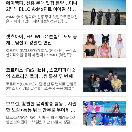
Chicago)의 알리안츠 스테이지에 올랐다”며
에이엠피, 신흥 무대 맛집 활약…미니
“총 14곡으로 구성된 세트리스트를 선사, 데뷔 7
2집 'HELLO AxMxP'로 이어갈 상승
년 차다운 노련한 무대 매너와 파워풀한 에너지
로 현장의 분위기를 압도했다”고 밝혔다.1991
세
AxMxP(에이엠피)가 신흥 무대 맛집으로 존재감
년 시작된 ‘롤라팔루자’는 8개 스테이지, 170여
을 키워가고 있다.지난해 9월 정규 1집
팀의 아티스트와 40만 명 이상의 관객이 운집하
'AxMxP'를 발매하며 가요계에 정식 출격한
는 북미 최대 규모의 페스티벌이다.올해 ‘롤라팔
AxMxP는 데뷔 전부터 버스킹과 각종 페스티벌,
루자 시카고’에는 에스파 외에도 제니, 아이들,
공연 무대에 오르며 실전 경험을 쌓아왔다.이들
캣츠아이, EP ‘WILD’ 콘셉트 포토 공
코르티스 등 K팝 스타들이 출연진 명단에 이름
은 소속사 패밀리 콘서트를 비롯해 '뷰티풀 민트
을 올렸다.이날 에스파는
개…낯설고 강렬한 변신
라이프 2025', '2025 부산국제록페스티벌' 등 대
형 무대에 잇달아 출연해 당찬 에너지와 풋풋한
캣츠아이(KATSEYE)가 31일(한국시간) 공식 소
매력으로 음악팬들의 눈도장을 찍었다.이후
셜미디어를 통해 세 번째 EP ‘WILD(와일드)’의
AxMxP는 '카운트다운 판타지 2025-2026',
콘셉트 포토와 트랙리스트를 공개했다.‘Wild
'PEAKBOX 2025 vol.2 : 사랑·청춘·행복', '2025
heart(와일드 하트)’라는 제목이 붙은 콘셉트 포
Someday Christmas - 부산' 등 무대를 통해 안
토에는 멤버들의 본능적이고 야성적인 면모가
코르티스 ‘FaSHioN’, 스포티파이 2
정적인 실력을 입증했고, 올해 '2026 어썸뮤직
강렬하게 담겼다. 짙은 아이섀도와 푸른빛·금빛·
페스티벌', '뷰티풀 민트 라이프 2026', '2026
억 스트리밍 돌파…팀 통산 두 번째
붉은빛의 컬러 렌즈가 비현실적인 분위기를 자
아내고, 여러 원색이 불규칙하게 뒤섞인 멀티컬
코르티스(CORTIS)가 팀 통산 두 번째로 단일곡
러 헤어와 과감한 블루·블랙 립 메이크업이 낯설
2억 스트리밍을 달성했다.소속사 측은 29일 “코
고도 매혹적인 비주얼을 완성했다.스타일링 역
르티스의 데뷔 앨범 수록곡 ‘FaSHioN’이 글로
시 파격적이다. 스터드와 망사, 코르셋, 풍성한
벌 오디오·음원 스트리밍 플랫폼 스포티파이에
레이스 등 언뜻 어울리지 않을 듯한 소재와 실루
서 27일 자로 누적 재생 수 2억 회를 돌파했
브브걸, 활발한 음악방송 활동…시원
엣을 거침없이 결합했다. 멤버들은 각기 다른 개
다”고 밝혔다.곡이 발표된 지 약 10개월 만이다.
성을 살린 스타일링을 선
한 보컬+통통 튀는 안무로 무더위 사
팀의 첫 번째 2억 스트리밍 곡은 동일 음반에 수
록된 ‘GO!’다. 이 노래는 공개 약 9개월 만인 지
냥
브브걸(BBGIRLS)이 ‘서머 퀸’의 존재감을 다시
난달 26일 자에 2억 고지를 밟았다. 이는 최근 5
한번 보여줬다.브브걸은 지난 16일 새 싱글
년 내 데뷔한 보이그룹의 곡 중 최단기 2억 달성
'BODY WAVE'(바디 웨이브)를 발매하고 각종 음
이며 ‘FaSHioN’이 그 다음이다.코르티스는 평
악방송에 출연했다.브브걸은 컴백 이후 Mnet