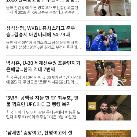
2026 한국중고농구 주말리그 왕중왕
화했다. 이후 일본 대표로 월드컵에 나서 선발 2
전 첫 승 신고
경기를 포함해 3경기를 뛰며 감각을 끌어올렸
올해 전관왕에 오른 경복고가 부산중앙고를 완
다.구단의 판단은 신중했다. 크리스털 팰리스는
파하며 2026 한국중고농구 주말리그 왕중왕전
기량을 확신하면서도 부상
첫 경기를 승리로 장식했다.경복고는 6일 전남
해남 우슬체육관에서 열린 대회 남고부 예선리
그 H조 1차전에서 부산중앙고를 98-76으로 제
삼성생명, WKBL 퓨처스리그 준우
압했다. 박지오가 26점, 김호원이 22점, 정우진
승...결승서 아란마레에 54-79 패
이 19점을 올리는 등 삼각편대의 고른 활약이 승
리를 이끌었다.경복고는 경기 초반부터 박지오
용인 삼성생명이 퓨처스리그 정상 문턱에서 멈
와 김호원의 내·외곽포가 고르게 터지며 주도권
춰 섰다.삼성생명은 6일 경기도 부천체육관에서
을 잡았다. 전반을 40-34로 앞선 경복고는 후반
열린 2026 티켓링크 WKBL 퓨처스리그 결승에
들어 높은 야투 성공률을 앞세워 점수 차를 더욱
서 일본여자프로농구 2부 리그 아란마레에 54-
벌렸고, 결국 22점 차 완승으로 경기를 마무리했
79로 졌다. 이다연이 14점을 넣었으나 20점 9리
박시훈, U-20 세계선수권 포환던지기
다.B조에서는 용산고가 안양고를 98-71로 꺾고
바운드를 기록한 바이 쿰바 디야산을 앞세운 상
대회 2연승을 달렸다.한편 남중
은메달...한국 역대 7번째
대를 넘지 못했다.이번 대회에 처음 출전한 아란
마레는 조별리그부터 결승까지 6전 전승을 거뒀
한국 육상이 12년 만에 U-20 세계선수권 시상대
고, 디야산이 최우수선수(MVP)로 뽑혔다.
에 올랐다. 주인공은 '토르' 박시훈(울산광역시)
이다.박시훈은 6일(한국시간) 미국 오리건주 유
진 헤이워드 필드에서 열린 세계육상연맹(WA)
20세 이하 세계선수권 남자 포환던지기 결선에
'8년의 공백을 지울 한 판' 최두호, 핏
서 20.31ｍ를 던져 2위에 올랐다. 우승자 알레산
불 꺾으면 UFC 페더급 랭킹 복귀
드로 보르헤스(브라질)와는 4㎝ 차이였다.기록
의 의미는 크다. 1986년 시작된 이 대회에서 한
한국 파이터 두 명이 같은 옥타곤에서 반등을 노
국이 따낸 메달은 은 1개와 동 5개뿐이다. 1992
린다.최두호(35)와 유주상(32)은 9월 20일(한국
년 이진일(800ｍ)의 은메달 이후 박재홍, 박재
시간) 미국 로스앤젤레스 크립토닷컴 아레나에
명, 정상진, 김현섭, 우상혁이 동메달을 보탰다.
서 열리는 'UFC 331: 반 vs 판토자 2'에 출전해
박시훈은 2014년 우상혁 이후 12년 만이자 역대
각각 파트리시우 핏불(39·브라질), 마이클 애즈
'삼세번' 중앙여고, 선명여고에 설
7번째 메달리스트가 됐다.승부는 막판에 갈렸
웰 주니어(25·미국)와 맞선다.최두호의 목표는 8