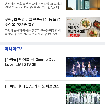
내부에서 불이 타는 냄새가 났다는 의혹과 관련
앰배서더 서울 풀만 호텔이 오는 12월 31일까지
해 “사실무근”이라는 입장을 밝혔다.회사 측은
'6PM Check-in Deal(오후 6시 체크인 딜)' 패키
“인근에서 지난 15일 다른 회사에서 발생한 대
지를 선보인다.이번 패키지는 오후 6시 체크인
형 화재 연기가 인입돼 즉시 방재팀이 조사한 결
으로 여유로운 저녁 시간부터 호텔 스테이를 시
과 일산화탄소가 미검출됐고, 내부 문제가 아닌
작할 수 있도록 준비됐다.앰배서더 서울 풀만 호
쿠팡, 초복 앞두고 전복·장어 등 보양
것으로 확인됐다”고 설명했다.이어 “정확한 화
텔 측은 “퇴근 후 또는 주말 도심 속에서 짧지만
재 원인은 추후 조사될
수산물 70여종 할인
온전한 휴식을 원하는 고객들에게 특별한 경험
을 제공한다”고 밝혔다.패키지는 디럭스와 이그
쿠팡이 초복과 중복을 앞두고 전복을 비롯한 여
제큐티브 두 가지 타입으로 구성된다. 디럭스 패
름 보양 수산물 판매를 확대한다. 쿠팡은 오는
키지는 객실 1박(룸 온리)으로 심플한 호캉스를
20일까지 전복, 문어, 낙지, 장어 등 70여종의 수
즐길 수 있으며, 이그제큐티브 패키지는 객실 1
산물을 할인 판매한다고 8일 밝혔다.이번 행사
박과 함께 클럽 앰배서더 라운지 2인 이용, 웰니
에는 국내산 활전복과 문어, 낙지, 장어, 생물새
스 센터 사우나 2인 이용 혜택이 포함된다.특히
마니아TV
우 등이 포함됐다. 쿠팡은 올해 큰 크기의 전복
클럽 앰배서더 라운지
생산량이 늘어난 점을 반영해 주요 산지 상품을
로켓프레시 새벽배송으로 선보인다고 설명했다.
전복은 산지에서 채취한 뒤 전국으로 직송되는
[아이들] 타이틀 곡 'Gimme Dat
방식으로 운영된다. 신선도가 중요한 상품인 만
Love' LIVE STAGE
큼 이르면 다음 날 오전 배송이 가능하도록 물류
망을 활용하고 있다.쿠팡의 전복 매입량도 늘고
있다. 쿠팡에 따르면 전복 매입량은 2020년 30
톤 미만에서 2022년 140톤
[아이덴티티] 15인의 꽉찬 퍼포먼스