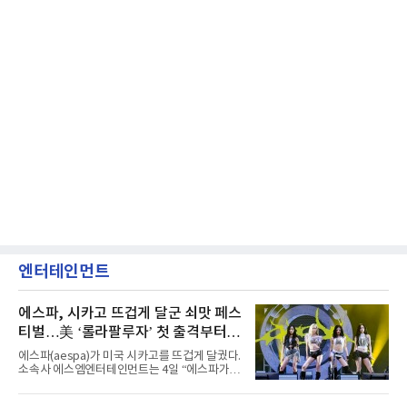
엔터테인먼트
에스파, 시카고 뜨겁게 달군 쇠맛 페스
티벌…美 ‘롤라팔루자’ 첫 출격부터
증명한 존재감
에스파(aespa)가 미국 시카고를 뜨겁게 달궜다.
소속사 에스엠엔터테인먼트는 4일 “에스파가
지난 2일(현지 시간) 미국 시카고 그랜트 파크에
서 열린 ‘롤라팔루자 시카고’(Lollapalooza