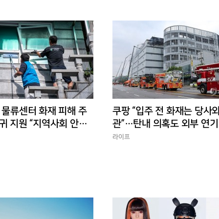
 물류센터 화재 피해 주
쿠팡 “입주 전 화재는 당사와
귀 지원 “지역사회 안정
관”…탄내 의혹도 외부 연기
반박
라이프