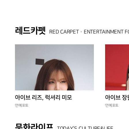
레드카펫
RED CARPET · ENTERTAINMENT 
아이브 리즈, 럭셔리 미모
아이브 장
연예포토
연예포토
문화라이프
TODAY’S CULTURE&LIFE