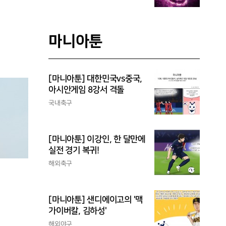
마니아툰
[마니아툰] 대한민국vs중국,
아시안게임 8강서 격돌
국내축구
[마니아툰] 이강인, 한 달만에
실전 경기 복귀!
해외축구
[마니아툰] 샌디에이고의 '맥
가이버칼, 김하성'
해외야구