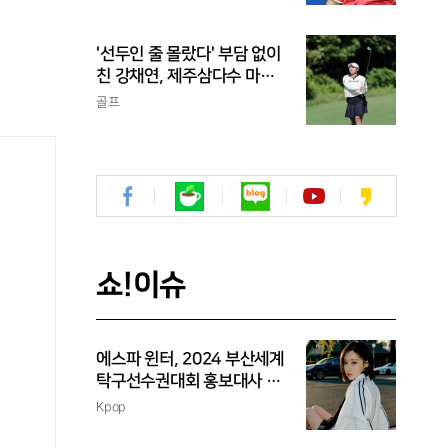
'선두인 줄 몰랐다' 부담 없이
친 강채연, 제주삼다수 마스
터스 2R 단독 선두
골프
쇼!이슈
에스파 윈터, 2024 부산세계
탁구선수권대회 홍보대사 위
촉
Kpop