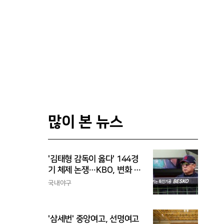
많이 본 뉴스
'김태형 감독이 옳다' 144경
기 체제 논쟁…KBO, 변화 고
민해야, 환경에 맞는 경기 수
국내야구
가 바람직
'삼세번' 중앙여고, 선명여고