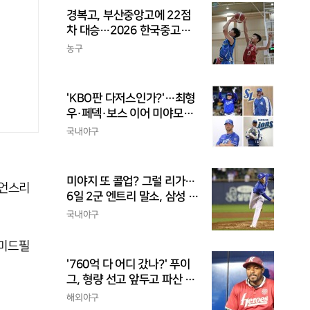
경복고, 부산중앙고에 22점
차 대승…2026 한국중고농
구 주말리그 왕중왕전 첫 승
농구
신고
'KBO판 다저스인가?'…최형
우·페덱·보스 이어 미야모리
까지, 삼성의 '스펙 만렙' 승부
국내야구
수
미야지 또 콜업? 그럴 리가…
피언스리
6일 2군 엔트리 말소, 삼성 새
아시아쿼터 찾았나
국내야구
 미드필
'760억 다 어디 갔나?' 푸이
그, 형량 선고 앞두고 파산 신
청
해외야구