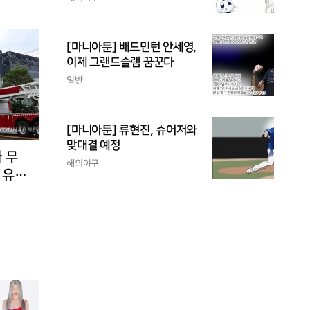
[마니아툰] 배드민턴 안세영,
이제 그랜드슬램 꿈꾼다
일반
[마니아툰] 류현진, 슈어저와
맞대결 예정
 무
해외야구
 유입