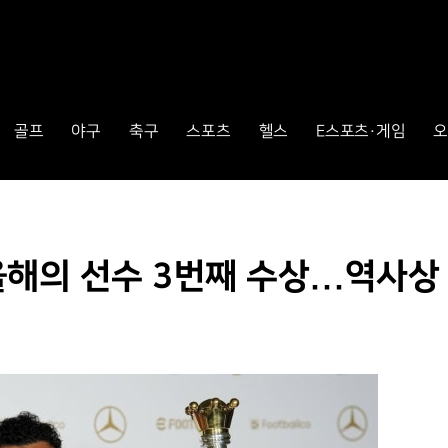
골프
야구
축구
스포츠
헬스
E스포츠·게임
오
 올해의 선수 3번째 수상...역사상