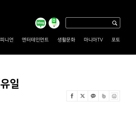
피니언
엔터테인먼트
생활문화
마니아TV
포토
 유일