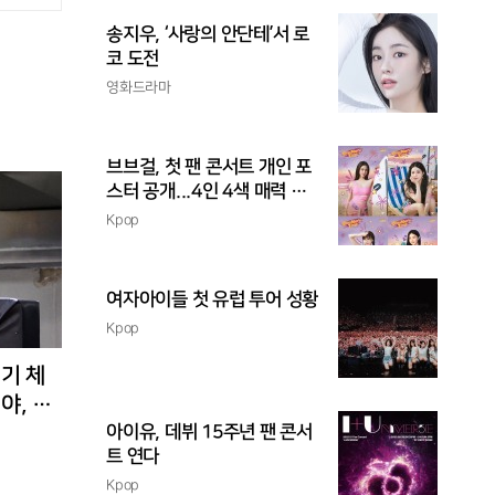
송지우, ‘사랑의 안단테’서 로
코 도전
영화드라마
브브걸, 첫 팬 콘서트 개인 포
스터 공개...4인 4색 매력 발
산
Kpop
여자아이들 첫 유럽 투어 성황
Kpop
경기 체
야, 환
아이유, 데뷔 15주년 팬 콘서
트 연다
Kpop