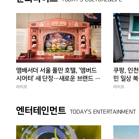
앰배서더 서울 풀만 호텔, ‘앰버드
쿠팡, 인천
시어터’ 새 단장…새로운 브랜드 경
민 일상 복
험 선사
에 총력”
라이프
라이프
엔터테인먼트
TODAY’S ENTERTAINMENT