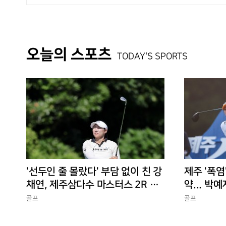
오늘의 스포츠
TODAY'S SPORTS
'선두인 줄 몰랐다' 부담 없이 친 강
제주 '폭염
채연, 제주삼다수 마스터스 2R 단
약... 박예
독 선두
골프
골프