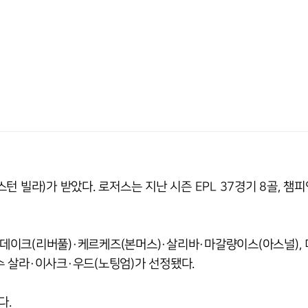
 빌라)가 받았다. 로저스는 지난 시즌 EPL 37경기 8골, 챔
 판데이크(리버풀)·케르케즈(본머스)·살리바·마갈량이스(아스널),
 살라·이사크·우드(노팅엄)가 선정됐다.
다.