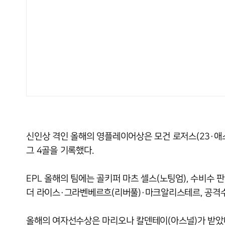
신인상 격인 올해의 영플레이어상은 모건 로저스(23·애스턴
그 4골을 기록했다.
EPL 올해의 팀에는 골키퍼 마츠 셀스(노팅엄), 수비수
더 라이스·그라벤베르흐(리버풀)·마크알리스테르, 공격수
올해의 여자선수상은 마리오나 칼덴테이(아스널)가 받았