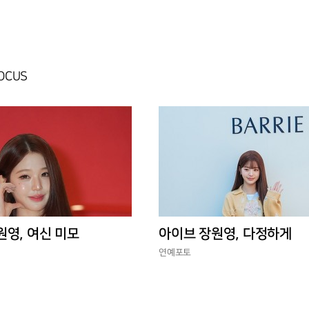
FOCUS
원영, 여신 미모
아이브 장원영, 다정하게
연예포토