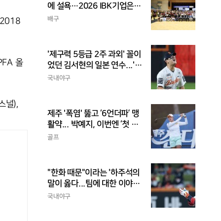
에 설욕…2026 IBK기업은행
배 전국중고배구대회 우승
배구
2018
'제구력 5등급 2주 과외' 꼴이
FA 올
었던 김서현의 일본 연수...'종
합검진표'에 불과
국내야구
널),
제주 '폭염' 뚫고 ‘6언더파’ 맹
활약... 박예지, 이번엔 ‘첫 우
승’ 가나
골프
"한화 때문"이라는 '하주석의
말이 옳다...팀에 대한 이야
기, 끝까지 안 하는 게 도리
국내야구