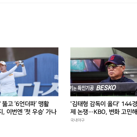
' 뚫고 ‘6언더파’ 맹활
'김태형 감독이 옳다' 144
지, 이번엔 ‘첫 우승’ 가나
제 논쟁…KBO, 변화 고민해
경에 맞는 경기 수가 바람직
국내야구