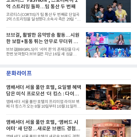
코르티스 ‘FaSHioN’, 스포티파이 2
정적인 실력을 입증했고, 올해 '2026 어썸뮤직
강렬하게 담겼다. 짙은 아이섀도와 푸른빛·금빛·
페스티벌', '뷰티풀 민트 라이프 2026', '2026
억 스트리밍 돌파…팀 통산 두 번째
붉은빛의 컬러 렌즈가 비현실적인 분위기를 자
아내고, 여러 원색이 불규칙하게 뒤섞인 멀티컬
코르티스(CORTIS)가 팀 통산 두 번째로 단일곡
러 헤어와 과감한 블루·블랙 립 메이크업이 낯설
2억 스트리밍을 달성했다.소속사 측은 29일 “코
고도 매혹적인 비주얼을 완성했다.스타일링 역
르티스의 데뷔 앨범 수록곡 ‘FaSHioN’이 글로
시 파격적이다. 스터드와 망사, 코르셋, 풍성한
벌 오디오·음원 스트리밍 플랫폼 스포티파이에
레이스 등 언뜻 어울리지 않을 듯한 소재와 실루
서 27일 자로 누적 재생 수 2억 회를 돌파했
브브걸, 활발한 음악방송 활동…시원
엣을 거침없이 결합했다. 멤버들은 각기 다른 개
다”고 밝혔다.곡이 발표된 지 약 10개월 만이다.
성을 살린 스타일링을 선
한 보컬+통통 튀는 안무로 무더위 사
팀의 첫 번째 2억 스트리밍 곡은 동일 음반에 수
록된 ‘GO!’다. 이 노래는 공개 약 9개월 만인 지
냥
브브걸(BBGIRLS)이 ‘서머 퀸’의 존재감을 다시
난달 26일 자에 2억 고지를 밟았다. 이는 최근 5
한번 보여줬다.브브걸은 지난 16일 새 싱글
년 내 데뷔한 보이그룹의 곡 중 최단기 2억 달성
'BODY WAVE'(바디 웨이브)를 발매하고 각종 음
이며 ‘FaSHioN’이 그 다음이다.코르티스는 평
악방송에 출연했다.브브걸은 컴백 이후 Mnet
소 관심이 많은 ‘패션’을 소재로 곡을 공동 창작
'엠카운트다운'을 시작으로 KBS2 '뮤직뱅크',
했다. “내 티, 5 bucks 바지는, 만원” 등 멤버들
문화라이프
MBC '쇼! 음악중심', SBS '인기가요' 등 주요 음
의 라이프 스타일
악방송 무대에 올라 화려한 퍼포먼스를 펼쳤다.
시원한 에너지와 안정적인 라이브, 통통 튀는 매
력을 앞세워 매 무대 색다른 볼거리를 선사했다.
앰배서더 서울 풀만 호텔, 요일별 혜택
특히 화사한 파스텔 톤의 비치웨어부터 청량한
담은 미식 프로모션 ‘더 킹스 : 다이닝
마린룩, 햇살 아래 반짝이는 물결을 연상시키는
프리빌리지즈’ 선봬
스커트, 강렬한 붉은 계열의 스타일링까지 각기
앰배서더 서울 풀만 호텔의 프리미엄 라이브 뷔
다른 매력을 선보였다. 브브걸은 다채로운 여름
페 더 킹스가 오는 8월 10일부터 10월 31일까지
패션을 완벽하게 소화하며 보
특별 프로모션 ‘더 킹스 : 다이닝 프리빌리지
즈’를 선보인다.앰배서더 서울 풀만 호텔 측은
“요일마다 다른 즐거움과 한층 깊어진 미식의 여
앰배서더 서울 풀만 호텔, ‘앰버드 시
유를 경험할 수 있도록 기획했다”고 밝혔다.먼저
어터’ 새 단장…새로운 브랜드 경험 선
월요일과 화요일에는 한 주의 문을 여는 여유로
운 식사를 테마로 다양한 혜택이 마련된다. 런치
사
앰배서더 서울 풀만 호텔이 새로운 브랜드 경험