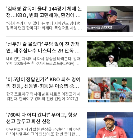
'김태형 감독이 옳다' 144경기 체제 논
쟁…KBO, 변화 고민해야, 환경에 맞
는 경기 수가 바람직
"경기 수가 너무 많다"는 롯데 자이언츠 김태형
감독이 던진 한마디가 화제다. 폭염으로 사상 초
유의 이틀 연속 전 경기 취소가 결정된 날, 김 감
독은 단순히 더위를 이야기하지 않았다. 우천,
폭염, 부상 등 변수가 늘어나는 현실에서 현재
'선두인 줄 몰랐다' 부담 없이 친 강채
팀당 144경기 체제가 과연 지속 가능한지 질문
연, 제주삼다수 마스터스 2R 단독 선
을 던졌다.물론 144경기가 세계적으로 특별히
많은 숫자는 아니다. 메이저리그는 팀당 162경
두
내려갔던 자리에서 다시 정상을 바라본다. 강채
기, 일본프로야구도 143~144경기를 치른다. 숫
연이 2026시즌 한국여자프로골프(KLPGA) 투어
자만 놓고 보면 KBO가 유난히 혹사 구조라고 말
하반기 첫 대회 제주삼다수 마스터스(총상금 10
하기 어렵다.하지만 중요한 것은 숫자가 아니라
억 원, 우승상금 1억8000만 원) 2라운드에서 단
환경이다. 한국의 여름은 달라지고 있다. 과거와
독 선두로 도약했다.강채연은 7일 제주도 서귀
'이 5명이 정답인가?' KBO 최초 명예
비교하기 어려울 정도로 폭염이 길어지고 강해
포의 테디밸리 골프앤리조트(파72)에서 열린 2
지고 있다. 여기에 장마, 이
의 전당, 선동열·최동원·이승엽·송진
라운드에서 버디 5개와 보기 1개를 묶어 4언더
파 68타를 쳤다. 중간합계 9언더파 135타로 전
우·김응용을 둘러싼 논쟁
한국 프로야구 역사에 남을 새로운 이정표가 세
날 공동 4위에서 선두로 올라섰다. 공동 2위 그
워진다. 한국야구 명예의 전당 건립이 2027년으
룹(8언더파 136타)과는 한 타 차다.이 대회는 그
로 다가오면서 이제 야구계의 관심은 하나의 질
에게 특별하다. 2023년 정규투어에 데뷔한 강채
문으로 향하고 있다. "누가 한국 야구 최초의 명
연은 2024년 8월 이 대회에서 공동 2위로 주목
예의 전당 헌액자가 될 것인가?"현재 가장 많이
'760억 다 어디 갔나?' 푸이그, 형량
받았으나, 지난해 상금순위 75위에 그쳐 시드순
거론되는 후보군은 선동열, 최동원, 이승엽, 송
위전으로 밀렸고 본선에서도 78위에
선고 앞두고 파산 신청
진우, 그리고 김응용 감독이다. 한국 야구의 시
대별 상징성과 업적을 고려하면 충분히 설득력
야구팬들에게 강렬한 인상을 남겼던 '쿠바 야생
있는 이름들이다.선동열은 한국 야구가 배출한
마' 야시엘 푸이그의 인생이 또 한 번 중대한 갈
최고의 투수로 평가받는다. 해태 시절 통산 146