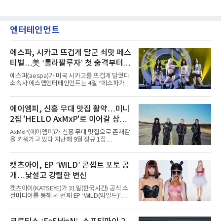
최장 1년의 회복이 필요하다. 알카라스는 수술
先)’으로 치러지고, 백에게 6집 반 또는 7집 반의
은 받지 않았다. 라켓
덤을 주는 것이 일반적이다. (본 코너 1868회 ‘바
둑에서 왜 ‘호선(互先)’이라 말할까‘ 참조) 반면
정선에서는 흑이 먼저 두는 대신 덤이 없다. 한국
엔터테인먼트
기원 역시 기력 차이를 표시하는 기준에서 정선
을 하나의 기준으로 삼고 있다.과거 일본 바둑의
치수제에서는 실력 차이에 따라 정선(定先), 선
에스파, 시카고 뜨겁게 달군 쇠맛 페스
상선(先相先), 선이선(先二先) 등 여러 단계가
티벌…美 ‘롤라팔루자’ 첫 출격부터
증명한 존재감
에스파(aespa)가 미국 시카고를 뜨겁게 달궜다.
소속사 에스엠엔터테인먼트는 4일 “에스파가
지난 2일(현지 시간) 미국 시카고 그랜트 파크에
서 열린 ‘롤라팔루자 시카고’(Lollapalooza
Chicago)의 알리안츠 스테이지에 올랐다”며
에이엠피, 신흥 무대 맛집 활약…미니
“총 14곡으로 구성된 세트리스트를 선사, 데뷔 7
2집 'HELLO AxMxP'로 이어갈 상승
년 차다운 노련한 무대 매너와 파워풀한 에너지
로 현장의 분위기를 압도했다”고 밝혔다.1991
세
AxMxP(에이엠피)가 신흥 무대 맛집으로 존재감
년 시작된 ‘롤라팔루자’는 8개 스테이지, 170여
을 키워가고 있다.지난해 9월 정규 1집
팀의 아티스트와 40만 명 이상의 관객이 운집하
'AxMxP'를 발매하며 가요계에 정식 출격한
는 북미 최대 규모의 페스티벌이다.올해 ‘롤라팔
AxMxP는 데뷔 전부터 버스킹과 각종 페스티벌,
루자 시카고’에는 에스파 외에도 제니, 아이들,
공연 무대에 오르며 실전 경험을 쌓아왔다.이들
캣츠아이, EP ‘WILD’ 콘셉트 포토 공
코르티스 등 K팝 스타들이 출연진 명단에 이름
은 소속사 패밀리 콘서트를 비롯해 '뷰티풀 민트
을 올렸다.이날 에스파는
개…낯설고 강렬한 변신
라이프 2025', '2025 부산국제록페스티벌' 등 대
형 무대에 잇달아 출연해 당찬 에너지와 풋풋한
캣츠아이(KATSEYE)가 31일(한국시간) 공식 소
매력으로 음악팬들의 눈도장을 찍었다.이후
셜미디어를 통해 세 번째 EP ‘WILD(와일드)’의
AxMxP는 '카운트다운 판타지 2025-2026',
콘셉트 포토와 트랙리스트를 공개했다.‘Wild
'PEAKBOX 2025 vol.2 : 사랑·청춘·행복', '2025
heart(와일드 하트)’라는 제목이 붙은 콘셉트 포
Someday Christmas - 부산' 등 무대를 통해 안
토에는 멤버들의 본능적이고 야성적인 면모가