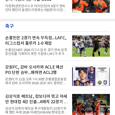
스와는 판이하게 다른 환경 속에서 전개될 것으
로 보인다. 선수 측과 구단 간의 시각 차이가 팽
이정후(샌프란시스코 자이언츠)의 6경기 연속
팽히 맞서며 내부 협상 과정은 극심한 진통을 겪
안타 행진이 끊겼다.이정후는 9일(한국시간) 미
을 가능성이 크지만, 시장 외부에서 불어오는 변
국 샌프란시스코 오라클 파크에서 열린 MLB 디
수는 제한적일 것이라는 분석이 지배적이다.홍
트로이트 타이거스와의 홈경기에 2번 타자 우익
창기는 지난 2025년 불의의 무릎 부상으로 전력
수로 출전해 3타수 무안타에 그쳤다. 시즌 타율
에서 이탈하는 아픔을 겪었고, 이어진 2026시즌
축구
은 0.301로 하락했다. 1회와 4회 유격수 땅볼, 7
초중반에도 실전 감각 회복
회 2루수 땅볼로 물러났고 9회초 대수비와 교체
됐다.샌프란시스코는 팀 전체가 2안타에 묶인
데다 7회 6실점이 겹쳐 0-8로 졌다.샌디에이고
손흥민은 2경기 연속 무득점...LAFC,
파드리스 송성문은 휴스턴 애스트로스와의 홈경
리그스컵서 톨루카 1-0 제압
기에 결장했다. 샌디에이고는 3-2로 이겼다.
손흥민(34)이 2026 리그스컵 두 경기 연속 공격
포인트를 기록하지 못한 가운데 LAFC가 추가시
간 결승골로 승리했다.손흥민은 9일 낮(한국시
간) 미국 로스앤젤레스 BMO 스타디움에서 열린
멕시코 리가 MX 톨루카와의 조별리그 2차전에
강원FC, 감바 오사카와 ACLE 예선
최전방 공격수로 선발 출전했으나 슈팅 없이 후
PO 단판 승부...패하면 ACL2행
반 23분 주드 테리와 교체됐다. 북중미 월드컵
이후 MLS 4경기 연속 골을 넣었던 그는 지난 6
강원FC가 11일 오후 7시 30분 강릉종합운동장
일 치바스 과달라하라전에 이어 침묵했다.전반
에서 감바 오사카와 2026-2027 AFC 챔피언스
1분 다비드 마르티네스가 얻은 페널티킥은 비디
리그 엘리트(ACLE) 예선 플레이오프를 치른다.
오 판독으로 취소됐고, 전반 34분 드니 부앙가의
승자는 ACLE 본선에 오르고 패자는 2부 격 대회
슈팅은 골키퍼에게 막혔다. 승부는 후반 46분 제
인 AFC 챔피언스리그2(ACL2)로 향한다. 강원은
김상식호 베트남, 캄보디아 꺾고 아세
이컵 샤펠버그의 크로스가 걷혀 나오자 에디 세
2024시즌 K리그1 준우승 자격으로 나선 지난 시
구라가 페널티아크 왼쪽에서 오
안 현대컵 4강 진출...A매치 22경기 무
즌 ACLE에서 창단 첫 아시아 무대를 경험하며
16강에 진출했고, 2025시즌 리그 5위로 이번 출
패 질주
김상식 감독의 베트남 축구대표팀이 22경기 무
전권을 얻었다.감바 오사카는 2025-2026시즌
패 행진 속에 2026 아세안(ASEAN) 현대컵 준결
ACL2 결승에서 크리스티아누 호날두의 소속팀