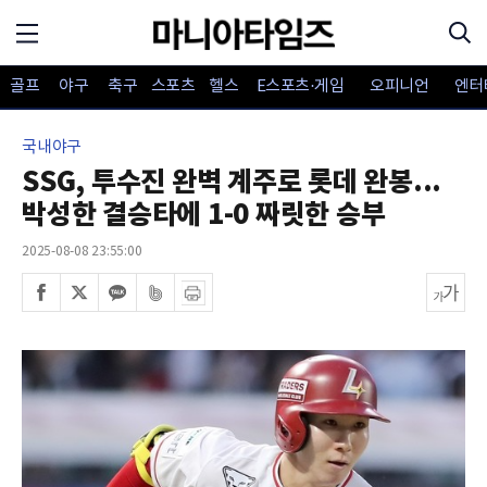
골프
야구
축구
스포츠
헬스
E스포츠·게임
오피니언
엔터
국내야구
SSG, 투수진 완벽 계주로 롯데 완봉...
박성한 결승타에 1-0 짜릿한 승부
2025-08-08 23:55:00