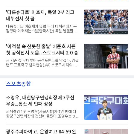
승에 올랐다.베트남은 7일(한국시간) 하노이 미
알나스르를 2-0으로 꺾은 우승팀이다. 지난 7일
딘 국립경기장에서 열린 캄보디아와의 조별리그
J리그 개막전에서 우라와 레즈를 4-3으로 이겨
A조 4차전에서 응우옌 딘 박의 2골과 상대 자책
'다름슈타트' 이호재, 독일 2부 리그
기세도 좋다.최근 리그 2연패로 상승세가 끊긴
골을 묶어 3-1로 이겼다. 3승 1무 승점 10으로
강원은 이번 승리로 반등을 노린다. 김대
데뷔전서 첫 골
싱가포르(승점 8)를 제치고 조 1위를 차지했고,
A매치 연속 무패는 22경기(19승 3무)로 늘렸다.
다름슈타트 이호재가 유럽 무대 데뷔전에서 득
종전 자국 기록은 18경기였다.2년마다 열리는
점했다.이호재는 9일(한국시간) 독일 뵐렌팔토
현대컵은 '동남아의 월드컵'으로 불리며, 스즈키
어 경기장에서 열린 홀슈타인 킬과의 2026-
컵·미쓰비시컵을 거쳐 30주년을 맞아 타이틀 스
2027시즌 2.분데스리가(2부) 개막전에서 0-2로
폰서가 바뀌었다. 2024년 우승팀 베트남은 2연
뒤진 후반 추격골을 넣었다. 후반 15분 핀 라켄
'이적설 속 산뜻한 출발' 배준호 시즌
패와 통산 4번째 우승을 노린다.준결승 상대 말
마허와 교체 투입된 그는 후반 31분 페널티지역
레이시아는 8일 필리핀을 1-0
첫 공식전서 도움...스토크시티 2-0 승
오른쪽에서 카이 클레피시의 패스를 받아 오른
발 슈팅으로 마무리했다.다름슈타트는 후반 41
새 시즌 첫 무대부터 공격포인트를 남겼다. 잉글
분 알렉산다르 부코티치의 동점골로 승점 1을
랜드 프로축구 챔피언십(2부) 스토크시티의 배
챙겼다. 홀슈타인 킬은 전반 8분 기예르모 발지,
준호가 시즌 첫 공식전에서 도움을 올렸다.배준
전반 42분 필 하레스의 골로 앞섰으나 2-2 무승
호는 9일(한국시간) 영국 스토크온트렌트의 베
부에 그쳤다.2000년생 이호재는 191㎝ 신장을
트365 스타디움에서 열린 올덤 애슬레틱(4부)과
활용한 제공권과 문전 슈팅이 강점인 정통 스트
스포츠종합
의 2026-2027시즌 잉글랜드 풋볼리그컵(EFL
라이커로, K리그1 포항 스틸러스에서
컵) 1라운드에서 팀의 2-0 승리에 쐐기를 박는
골을 도왔다.투입 직후 결정적인 장면을 만들었
다. 1-0으로 앞서던 후반 21분 그라운드를 밟은
조명우, 대한당구연맹회장배 3쿠션
그는 후반 37분 상대 수비 라인 사이를 찌르는
우승...통산 세 번째 정상
전진 패스를 건넸고, 이를 받은 로베르트 보제니
크가 단독 드리블 끝에 오른발 슈팅으로 골망을
세계랭킹 1위 조명우(서울시청)가 7년 만에 대
흔들었다.시점도 좋았다. 프랑스 올랭피크 리옹
한당구연맹회장배 정상에 올랐다.조명우는 9일
이적설이 도는 배준호는 시즌 첫
강원 양구군 양구종합스포츠타운에서 열린
'SOOP과 함께하는 2026 대한당구연맹회장배
전국당구대회' 캐롬 3쿠션 남자부 결승에서 송
광주수피아여고, 온양여고 84-59 완