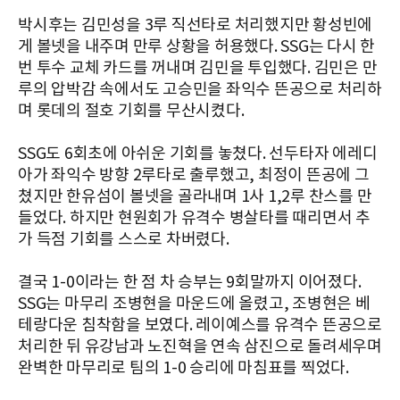
박시후는 김민성을 3루 직선타로 처리했지만 황성빈에
게 볼넷을 내주며 만루 상황을 허용했다. SSG는 다시 한
번 투수 교체 카드를 꺼내며 김민을 투입했다. 김민은 만
루의 압박감 속에서도 고승민을 좌익수 뜬공으로 처리하
며 롯데의 절호 기회를 무산시켰다.
SSG도 6회초에 아쉬운 기회를 놓쳤다. 선두타자 에레디
아가 좌익수 방향 2루타로 출루했고, 최정이 뜬공에 그
쳤지만 한유섬이 볼넷을 골라내며 1사 1,2루 찬스를 만
들었다. 하지만 현원회가 유격수 병살타를 때리면서 추
가 득점 기회를 스스로 차버렸다.
결국 1-0이라는 한 점 차 승부는 9회말까지 이어졌다.
SSG는 마무리 조병현을 마운드에 올렸고, 조병현은 베
테랑다운 침착함을 보였다. 레이예스를 유격수 뜬공으로
처리한 뒤 유강남과 노진혁을 연속 삼진으로 돌려세우며
완벽한 마무리로 팀의 1-0 승리에 마침표를 찍었다.