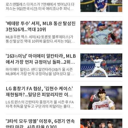
로스앤젤레스 다저스가 7연패에서 벗어났다.다
저스는 9일(한국시간) 미국 애리조나주 피닉스
체이스필드에서 열린 2026 MLB 애리조나 다이
아몬드백스전에서 2-1로 이겼다. 8회 카일 터커
의 솔로 홈런으로 앞섰으나 9회말 마무리 에드
'베테랑 투수' 셔저, MLB 통산 탈삼진
윈 디아스가 헤랄도 페르도모와 코빈 캐럴에게
3천516개...역대 10위
연속 3루타를 맞고 동점을 허용했다.수술과 재
활을 마치고 지난달 30일 복귀한 디아스는 전날
MLB 우완 맥스 셔저(42·토론토 블루제이스)가
끝내기 역전 홈런에 이어 이틀 연속 무너졌다. 다
통산 탈삼진 역대 10위에 올랐다.셔저는 9일(한
만 무사 3루를 실점 없이 넘겨 경기는 연장으로
국시간) 미국 필라델피아 시티즌스뱅크파크에
이어졌고, 다저스는 10회초 오타니 쇼헤이의 내
서 열린 필라델피아 필리스와의 원정 경기에 선
야 안타로 결승점을 뽑았다. 10회말에는 잭 드레
발 등판해 5⅓이닝 4탈삼진을 기록, 통산 3천
'163⅔이닝' 마이애미 알칸타라, MLB
이어가 1사 1, 3루에서 병살타를 유도했다.시즌
516개를 쌓아 월터 존슨(3천515개)을 1개 차로
70승 47패가 된 다저스는 지구
에서 가장 먼저 규정이닝 돌파...2위와
제쳤다.이 부문 1위는 놀런 라이언(5천714개)이
며 랜디 존슨(4천875개), 로저 클레먼스(4천672
14이닝 차
마이애미 말린스 샌디 알칸타라(30)가 올 시즌
개), 스티브 칼턴(4천136개)이 뒤를 잇는다.현역
MLB에서 가장 먼저 규정이닝을 넘어섰다.알칸
중에서는 올 시즌 후 은퇴하는 통산 8위 저스틴
타라는 9일(한국시간) 미국 마이애미 론디포파
벌랜더(디트로이트 타이거스·266승·3천554탈
크에서 열린 로스앤젤레스 에인절스전에 선발
삼진)에 이어 222승의 셔저가 다승과 탈삼진 모
등판해 7이닝 3피안타 무실점을 기록, 7-0 승리
LG 홍창기 FA 협상, '김현수 케이스'
두 2위다. 올해 토론토와 1년 300만 달러에 재계
를 이끌며 시즌 13승(6패)을 올렸다. 평균자책점
약한 그는 9위 게일로드 페리(3
재현될까?...밀당은 피말리지만 이적
은 3.52로 떨어졌고, 3회를 마쳤을 때 통산 1천
226이닝을 기록해 리키 놀라스코의 구단 최다
가능성은 낮아
LG 트윈스의 간판타자 홍창기가 올 시즌 후 FA
이닝(1천225⅔이닝)을 경신했다.시즌 소화 이닝
자격 취득을 앞두고 구단과의 피말리는 줄다리
은 163⅔이닝으로 규정이닝 162이닝을 통과했
기를 예고하고 있다. 과거 팀의 핵심 자원이었던
다. 이닝 2위 크리스토페르 산체스(필라델피아
김현수가 FA 시장에서 이적했던 충격적인 선례
필리스·149⅔이닝)보다 14이닝 많다.2017년 세
가 소환되면서 벌써부터 팬들의 이목이 집중되
'3타석 모두 땅볼' 이정후, 6경기 연속
인트루이스에서 데뷔해 이듬해 마이애미로 이적
는 양상이다.다만 이번 협상은 과거 김현수 케이
한 그는 2022년 리그 최다 228⅔이닝
안타 마감...시즌 타율 0.301