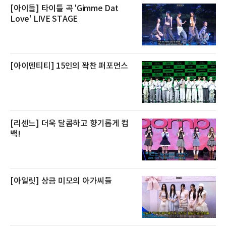
제큐티브 두 가지 타입으로 구성된다. 디럭스 패
[아이들] 타이틀 곡 'Gimme Dat
키지는 객실 1박(룸 온리)으로 심플한 호캉스를
Love' LIVE STAGE
즐길 수 있으며, 이그제큐티브 패키지는 객실 1
박과 함께 클럽 앰배서더 라운지 2인 이용, 웰니
스 센터 사우나 2인 이용 혜택이 포함된다.특히
클럽 앰배서더 라운지
[아이덴티티] 15인의 꽉찬 퍼포먼스
[리센느] 더욱 달콤하고 향기롭게 컴
백!
[아일릿] 상큼 미모의 아가씨들