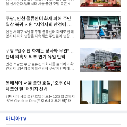
이용 시 성인 5인 이상 사전 예약 고객에게 성인
을 선사한다.앰배서더 서울 풀만 호텔 측은 4일
1인 무료 혜택을 제공하며, 디너 이용 시에는 성
“호텔 공식 마스코트 앰버드(Ambird)의 새로운
인 2인 이상 사전 예약 고객에게 소인 1인 무료
이야기를 담은 인형 극장 콘셉트의 공간 ‘앰버드
혜택을 제공한다.수요일 런치에는 사전 예약한
시어터(Ambird Theater)’를 새롭게 선보인
쿠팡, 인천 물류센터 화재 피해 주민
유료 회원 고객을 대상으로 5% 추가 할인 또는
다”고 밝혔다.앰배서더 서울 풀만 호텔은 로비
바우처 1매 추가
일상 복귀 지원 “지역사회 안정에 총
한편에 마련된 앰버드 존을 통해 앰버드의 세계
관을 소개해왔다. 앰버드 존은 앰버드가 우주여
력”
인천 서해구 석남동 쿠팡 물류센터 화재로 인해
행 중 수집한 다양한 굿즈를 전시한 '앰버드 플래
임시 대피소 생활을 지속해온 주민들이 생활 터
닛(Ambird Planet)과 계절별 플라워 연출로 사
전으로 돌아갈 수 있는 계기가 마련됐다. 쿠팡풀
랑받아온 ‘앰버드 가든(Ambird Garden)’으로
필먼트서비스(CFS)가 지난 28일부터 화재 피해
구성되어 있다.새 단장한 앰버드 시어터는 오페
주민을 대상으로 전문 출장 청소서비스 지원에
쿠팡 “입주 전 화재는 당사와 무관”…
라 극장을 모티브로 한 데코레이션으로 구성됐
나섬으로써 본격적인 지역사회 복구 작업이 시
다. 무대 공간 및 티켓 박스
탄내 의혹도 외부 연기 유입 반박
작된 것이다.대피소 주민 중심 청소 접수, 첫날
부터 2가구 지원 완료CFS는 신현초등학교, 신
인천 석남동 쿠팡 물류센터 화재를 둘러싸고 확
현북초등학교, 신현여자중학교 등 인천 서해구
인되지 않은 의혹이 확산되자 쿠팡이 반박에 나
관내 임시 대피소 3곳에서 체류해온 화재 피해
섰다. 화재 전 센터 내부에서 탄내가 났다는 주장
주민들을 대상으로 출장 청소업체 요청 접수를
에 대해서는 외부 화재 연기 유입이라고 설명했
시작했다. 현장에서 극심한 피해를 입은 지역 주
고, 2023년 같은 물류센터에서 발생한 화재에
앰배서더 서울 풀만 호텔, '오후 6시
민들의 호응 속에 CFS는 즉시 행동에 나섰다. 지
대해서도 쿠팡 입주 전 공사 과정에서 벌어진 일
난 28일 오후 전문 청소업체와
체크인 딜' 패키지 선봬
이라며 선을 그었다.쿠팡은 21일 인천 물류센터
내부에서 불이 타는 냄새가 났다는 의혹과 관련
앰배서더 서울 풀만 호텔이 오는 12월 31일까지
해 “사실무근”이라는 입장을 밝혔다.회사 측은
'6PM Check-in Deal(오후 6시 체크인 딜)' 패키
“인근에서 지난 15일 다른 회사에서 발생한 대
지를 선보인다.이번 패키지는 오후 6시 체크인
형 화재 연기가 인입돼 즉시 방재팀이 조사한 결
으로 여유로운 저녁 시간부터 호텔 스테이를 시
과 일산화탄소가 미검출됐고, 내부 문제가 아닌
작할 수 있도록 준비됐다.앰배서더 서울 풀만 호
것으로 확인됐다”고 설명했다.이어 “정확한 화
마니아TV
텔 측은 “퇴근 후 또는 주말 도심 속에서 짧지만
재 원인은 추후 조사될
온전한 휴식을 원하는 고객들에게 특별한 경험
을 제공한다”고 밝혔다.패키지는 디럭스와 이그