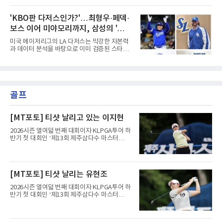
림길에 섰다. 메이저리그와 한국 프로야구에서
승과 평균자책점 1.20이라는 압도적인 기록을
거액을 벌었던 푸이그가 연방 사건 선고를 앞두
남겼고, 1980년대 후반 리그를 지배했다. 일본
고 파산보호를 신청했다.푸이그는 최근 미국 플
'KBO판 다저스인가?'…최형우·페덱·
프로야구에서도 성공하며 한국 선수의 해외 진
로리다 파산 법원에 챕터11 파산보호 신청을 냈
출 가능성을 보여준 상징적인 존
보스 이어 미야모리까지, 삼성의 '스펙
다. 챕터11은 기업이나 개인이 채권자들과 협의
를 통해 재정 구조를 재편할 수 있도록 돕는 제도
만렙' 승부수
미국 메이저리그의 LA 다저스는 막강한 자본력
다.미 매체들에 따르면 푸이그의 자산 규모는
과 데이터 분석을 바탕으로 이미 검증된 스타들
1000만~5000만 달러(약 146억~730억 원), 부
을 영입하는 대표적인 팀이다. 오타니 쇼헤이를
채는 100만~1000만 달러(약 14억~146억 원) 수
비롯해 메이저리그 정상급 선수들을 품으며 매
준으로 신고됐다. 다만 법원은 채권자 목록과 자
시즌 우승 후보로 평가받는 다저스의 행보는 늘
산 내역 등 일부 필수 자료가 빠졌다며 서류 미비
야구계의 관심을 끌었다. 가능성에 투자하기보
를 지적했다.관심이 쏠리는 이
다, 이미 무대에서 증명한 선수들을 통해 당장의
골프
경쟁력을 끌어올린다는 점이다.최근 한국 프로
야구에서도 비슷한 방향성을 보여주는 팀이 있
다. 바로 삼성 라이온즈다. 삼성은 오프시즌 최형
우를 다시 품었다. 이는 단순한 베테랑 영입이 아
[MT포토] 티샷 날리고 있는 이지현
니라, 승부처에서 힘을 발휘할 수 있는 검증된
리더를 선택한 것이다.외국인 대체 투수 구성도
2026시즌 열여덟 번째 대회이자 KLPGA투어 하
마찬가지다. 메이저리그
반기 첫 대회인 ‘제13회 제주삼다수 마스터
스’(총상금 10억 원, 우승상금 1억 8천만 원)가
제주도 서귀포시에 위치한 테디밸리 골프앤리조
트(파72/6,767야드)에서 열리고 있다.9일 현재
최종라운드 경기가 펼쳐지고 있다.이지현이 1번
[MT포토] 티샷 날리는 유현조
홀에서 경기하고 있다.
2026시즌 열여덟 번째 대회이자 KLPGA투어 하
반기 첫 대회인 ‘제13회 제주삼다수 마스터
스’(총상금 10억 원, 우승상금 1억 8천만 원)가
제주도 서귀포시에 위치한 테디밸리 골프앤리조
트(파72/6,767야드)에서 열리고 있다.9일 현재