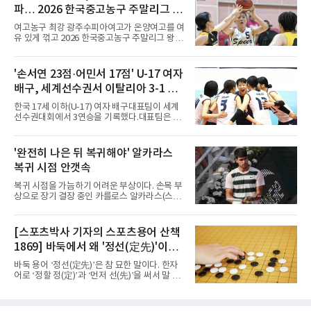
윤도(홍성고부설방통고)를 50-36으로 꺾었다.
파… 2026 한국중고농구 주말리그 왕
유소년 시절 '조명우 키즈'로 성장한 후배와의 대
결이었다.2017년 이 대회에서 만 19세 5개월로
중왕전 2연패 순항
여고농구 최강 광주수피아여고가 온양여고를 여
국내 성인 3쿠션 최연소 우승을 기록한 그는
유 있게 꺾고 2026 한국중고농구 주말리그 왕중
2019년에 이어 통산 세 번째 우승을 거뒀다. 조
왕전 첫 승을 신고했다.지난해 대회 챔피언 광주
명우는 최근 두 대회 연속 10대 선수와 결승에서
수피아여고는 9일 전남 해남 동백체육관에서 열
만났다며 방심할 수 없다고 말했다. 공동 3위는
린 대회 여고부 예선리그 B조 첫 경기에서 온양
'손서연 23점·어민서 17점' U-17 여자
정승일(서울당구연맹), 이범열(시흥시체육회).
여고를 84-59로 완파했다.광주수피아여고는 김
여자 3쿠션 일반부에서는 허채원(서울당
배구, 세계선수권서 이탈리아 3-1 완
사랑이 24점, 김담희가 20점을 올리며 공격을
이끌었다. 두 선수는 팀 득점의 절반 이상을 합작
파...조별리그 3연승
한국 17세 이하(U-17) 여자 배구대표팀이 세계
하며 승리를 견인했다.이로써 광주수피아여고는
선수권대회에서 3연승을 기록했다.대표팀은 9
첫 경기부터 25점 차 승리를 거두며 대회 2연패
일(한국시간) 칠레 로스안데스에서 열린 2026
를 향한 순조로운 출발을 알렸다.남고부 16강전
FIVB U-17 여자 세계선수권대회 조별리그 D조
에서는 강호 용산고가 배재고를 85-52로 크게
3차전에서 이탈리아를 3-1(25-14 25-19 13-25
'완전히 나은 뒤 복귀해야' 알카라스
누르고 8강에 진출했다. 용산고는 이승민이 22
25-20)로 꺾었다. 푸에르토리코, 대만에 이은 3
점을 기록하며 공격을 주도했고
복귀 시점 안갯속
연승으로 승점 9를 쌓아 조 1위에 올랐다. 24개
팀이 6개 팀씩 4개 조로 나뉘어 조별리그를 치르
복귀 시점을 가늠하기 어려운 부상이다. 손목 부
며 각 조 상위 4개 팀이 16강에 진출한다.지난해
상으로 장기 결장 중인 카를로스 알카라스(스페
U-16 아시아선수권 우승으로 처음 이 대회에 나
인)가 올해 마지막 메이저 US오픈에 나설 수 있
선 대표팀은 3경기 연속 한 세트만 내줬다. 이날
을지 관심이 쏠린다.얀니크 신네르(이탈리아)와
도 1, 2세트를 잡은 뒤 3세트를 내줬으나 4세트
정상을 다투던 알카라스는 지난 4월 바르셀로나
[스포츠박사 기자의 스포츠용어 산책
종반 점수 차를 벌려 승점 3을 챙겼다.블로킹은
오픈 이후 넉 달째 남자프로테니스(ATP) 투어 경
7-16으로 밀렸지만 한국보다
1869] 바둑에서 왜 '정선(定先)'이라
기에 나서지 못하고 있다. 9일 영국 BBC 등에 따
르면 그는 손목 힘줄을 감싸는 활막에 염증이 생
말할까
바둑 용어 ‘정선(定先)’은 참 묘한 말이다. 한자
기는 건초염을 앓고 있다.이 부상이 까다로운 이
어로 ‘정할 정(定)’과 ‘먼저 선(先)’을 써서 말 그
유가 있다. 반복적으로 라켓을 쥐고 휘두르는 동
대로 풀면 ‘먼저 두는 것을 정한다’는 뜻이다. 흑
작 탓에 테니스 선수에게 흔한 부상이지만, 가벼
이 먼저 두되 백에게 덤을 주지 않는 방식이다.
우면 몇 주 안에 낫는 반면 심하면 수술과 함께
요즘 프로기사들의 대국은 대부분 ‘호선(互