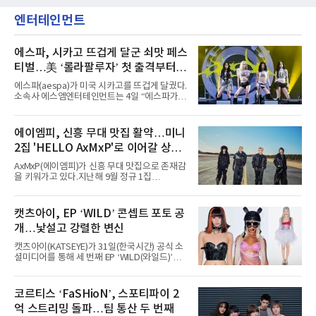
엔터테인먼트
에스파, 시카고 뜨겁게 달군 쇠맛 페스
티벌…美 ‘롤라팔루자’ 첫 출격부터
증명한 존재감
에스파(aespa)가 미국 시카고를 뜨겁게 달궜다.
소속사 에스엠엔터테인먼트는 4일 “에스파가
지난 2일(현지 시간) 미국 시카고 그랜트 파크에
서 열린 ‘롤라팔루자 시카고’(Lollapalooza
Chicago)의 알리안츠 스테이지에 올랐다”며
에이엠피, 신흥 무대 맛집 활약…미니
“총 14곡으로 구성된 세트리스트를 선사, 데뷔 7
2집 'HELLO AxMxP'로 이어갈 상승
년 차다운 노련한 무대 매너와 파워풀한 에너지
로 현장의 분위기를 압도했다”고 밝혔다.1991
세
AxMxP(에이엠피)가 신흥 무대 맛집으로 존재감
년 시작된 ‘롤라팔루자’는 8개 스테이지, 170여
을 키워가고 있다.지난해 9월 정규 1집
팀의 아티스트와 40만 명 이상의 관객이 운집하
'AxMxP'를 발매하며 가요계에 정식 출격한
는 북미 최대 규모의 페스티벌이다.올해 ‘롤라팔
AxMxP는 데뷔 전부터 버스킹과 각종 페스티벌,
루자 시카고’에는 에스파 외에도 제니, 아이들,
공연 무대에 오르며 실전 경험을 쌓아왔다.이들
캣츠아이, EP ‘WILD’ 콘셉트 포토 공
코르티스 등 K팝 스타들이 출연진 명단에 이름
은 소속사 패밀리 콘서트를 비롯해 '뷰티풀 민트
을 올렸다.이날 에스파는
개…낯설고 강렬한 변신
라이프 2025', '2025 부산국제록페스티벌' 등 대
형 무대에 잇달아 출연해 당찬 에너지와 풋풋한
캣츠아이(KATSEYE)가 31일(한국시간) 공식 소
매력으로 음악팬들의 눈도장을 찍었다.이후
셜미디어를 통해 세 번째 EP ‘WILD(와일드)’의
AxMxP는 '카운트다운 판타지 2025-2026',
콘셉트 포토와 트랙리스트를 공개했다.‘Wild
'PEAKBOX 2025 vol.2 : 사랑·청춘·행복', '2025
heart(와일드 하트)’라는 제목이 붙은 콘셉트 포
Someday Christmas - 부산' 등 무대를 통해 안
토에는 멤버들의 본능적이고 야성적인 면모가
코르티스 ‘FaSHioN’, 스포티파이 2
정적인 실력을 입증했고, 올해 '2026 어썸뮤직
강렬하게 담겼다. 짙은 아이섀도와 푸른빛·금빛·
페스티벌', '뷰티풀 민트 라이프 2026', '2026
억 스트리밍 돌파…팀 통산 두 번째
붉은빛의 컬러 렌즈가 비현실적인 분위기를 자