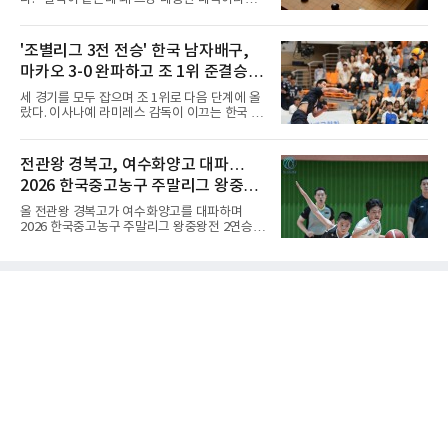
라 16강 진출에 청신호를 켰다.이날 승리는 남다
하지 않고 '호선'이라고 할까." (본 코너 1807회
른 의미가 있었다. 한국은 지난해 2025 U-16 아
‘바둑에서 왜 ‘대국(對局)’이라 말할까‘ 참조)'호
시아선수권 결승에서 대만을 풀세트 접전 끝에
선(互先)'은 한자로 '서로 호(互)', '먼저 선(先)'을
'조별리그 3전 전승' 한국 남자배구,
3-2로 꺾고 정상에 올랐는데, 세계선수권에서
쓴다. 직역하면 '서로 먼저 둔다'는 뜻이다. 여기
이뤄진 '리턴 매치'에서도 승리하
마카오 3-0 완파하고 조 1위 준결승
서 '서로 먼저 둔다'는 표현은 한 판에서 두 사람
이 동시에 선수를 잡는다는 의미가 아니다. 중국
진출
세 경기를 모두 잡으며 조 1위로 다음 단계에 올
과 일본의 고대 바둑에서 실력이 같은 사람끼리
랐다. 이사나예 라미레스 감독이 이끄는 한국 남
는 여러 판을 둘 때 흑(선수)을 번갈아 맡았다는
자배구 대표팀(세계랭킹 26위)이 2026 동아시
관행에서 나온 말이다. 한 판은 A가 흑을, 다음
아남자선수권대회 조별리그를 3연승으로 마무
판은 B가 흑을 맡는 식으로 서로 선수를 주고받
리했다.대표팀은 7일 몽골 울란바타르 AVA 아레
전관왕 경복고, 여수화양고 대파…
는다는 의미였던 것이다.인터넷 조선왕조실록에
나에서 열린 대회 B조 조별리그 3차전에서 마카
서 호
2026 한국중고농구 주말리그 왕중왕
오(119위)를 세트 점수 3-0(25-18 25-16 25-15)
으로 제압했다. 일본과 대만에 이어 마카오까지
전 결승토너먼트 확정
올 전관왕 경복고가 여수화양고를 대파하며
꺾은 한국은 조별리그 전승으로 준결승 티켓을
2026 한국중고농구 주말리그 왕중왕전 2연승을
손에 넣었다.공격은 고르게 터졌다. 김요한(삼성
달성, 결승 토너먼트 진출을 확정했다.경복고는
화재)과 임재영(대한항공)이 각각 13점씩 올렸
7일 전남 해남 구교체육관에서 열린 대회 남고
고, 김준우(삼성화재)가 10득점, 이상현(국군체
부 H조 예선 2차전에서 박지오(26점)와 김호원
육부대)이 9득점으로 힘을 보탰다.대표팀은 8일
(22점)의 활약을 앞세워 여수화양고를 94-59로
오후 8시 30분 A조 2위와 결승
완파했다. 이로써 경복고는 예선 2전 전승을 기
록하며 조 1위로 결승 토너먼트에 진출했다.경
복고는 1쿼터 초반부터 박지오의 높은 슛 성공
률을 앞세워 공격을 주도하며 24-15로 기선을
제압했다. 이후에도 전력의 우위를 바탕으로 경
기를 운영한 경복고는 전반을 40-34로 마친 뒤,
후반 들어 내·외곽에서 고른 득점포를 가동하며
점수 차를 크게 벌려 여유 있게 승