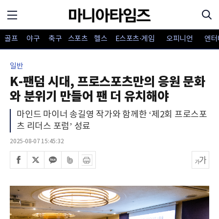
골프
야구
축구
스포츠
헬스
E스포츠·게임
오피니언
엔터
일반
K-팬덤 시대, 프로스포츠만의 응원 문화
와 분위기 만들어 팬 더 유치해야
마인드 마이너 송길영 작가와 함께한 ‘제2회 프로스포
츠 리더스 포럼’ 성료
2025-08-07 15:45:32