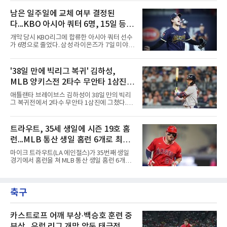
오라클파크에서 열린 2026 MLB 디트로이트 타
번째 투수 이현준은 1이닝 동안 홈런 3개 포함
이거스전에 2번 타자 우익수로 선발 출전해 3타
남은 일주일에 교체 여부 결정된
20안타 21실점했다.덕수고는 지난 4월 신세계
수 1안타 1볼넷 2타점 1득점을 기록했다. 시즌
이마트배와 지난달 대통령배를
다...KBO 아시아 쿼터 6명, 15일 등록
타율은 0.303(402타수 122안타). 1회말 1사에서
상대 선발 카이더 몬테로에게 볼넷을 골라 나간
시한이 분수령
개막 당시 KBO리그에 합류한 아시아 쿼터 선수
뒤 라파엘 데버스의 중월 홈런 때 득점했고, 2-2
가 6명으로 줄었다. 삼성 라이온즈가 7일 미야지
이던 2회말 2사 만루에서는 몬테로의 3구째 낮
유라를 웨이버 공시하고 미야모리 사토시를 영
은 직구를 공략해 2타점 중전 적시타를 뽑았다.
입한 결과다.한화 왕옌청과 키움 가나쿠보 유토
샌디에이고 파드리스 송성문은 펫코 파크에서
는 입지가 확고하다. 왕옌청은 21경기 10승 4패,
'38일 만에 빅리그 복귀' 김하성,
열린 휴스턴 애스트로스전에 9번 타자 2루수로
평균자책점 3.34로 다승 공동 선두이자 3경기 연
나서 2타수 1안타를 기록, 타율
MLB 양키스전 2타수 무안타 1삼진...
속 퀄리티스타트를 기록 중이다. 가나쿠보는 5
승 4패 13세이브 10홀드, 평균자책점 2.95로 외
시즌 타율 0.067
애틀랜타 브레이브스 김하성이 38일 만의 빅리
국인 최초 10홀드·10세이브를 동시에 달성했
그 복귀전에서 2타수 무안타 1삼진에 그쳤다.김
다.kt 스기모토 고키는 전반기 42경기 평균자책
하성은 8일(한국시간) 미국 뉴욕 양키스타디움
점 5.44에서 슬라이더 비중을 늘린 뒤 후반기 9
에서 열린 2026 MLB 뉴욕 양키스와의 원정 경
경기 8홀드, 평균자책점 1.86으로 반등해 시즌
기에 9번 타자 유격수로 선발 출전했다. 시즌 타
트라우트, 35세 생일에 시즌 19호 홈
17홀드 공동 선두에 올랐다. SSG 타케다 쇼타도
율은 0.068에서 0.067(75타수 5안타)로 떨어졌
전반기 1승 7패, 평균자책점
런...MLB 통산 생일 홈런 6개로 최다
다.2회초 2사 1루에서는 양키스 좌완 선발 맥스
프리드의 6구째 몸쪽 싱킹 패스트볼을 쳐 유격
타이
마이크 트라우트(LA 에인절스)가 35번째 생일
수 뜬공으로 아웃됐고, 5회초에는 루킹 삼진을
경기에서 홈런을 쳐 MLB 통산 생일 홈런 6개로
당했다. 1-0으로 앞선 8회초 1사에서 대타 도미
최다 타이에 올랐다.트라우트는 8일(한국시간)
닉 스미스와 교체됐다.시즌 후 FA가 되는 김하성
미국 플로리다주 마이애미 론디포파크에서 열린
은 올해 1월 빙판길 낙상으로 오른손 중지 힘줄
2026 MLB 마이애미 말린스와의 원정 경기에 2
이 파열돼 5월 중순 복귀했고, 동계 훈련 부족 여
축구
번 타자 중견수로 선발 출전해 3타수 1안타(1홈
파로 부진이 이어졌다. 지난달
런) 1타점 2득점 1볼넷으로 팀의 4-3 승리를 견
인했다.1회초 1사에서 마이애미 선발 타일러 필
립스의 시속 155.8㎞ 바깥쪽 포심을 밀어 쳐 우
카스트로프 어깨 부상·백승호 훈련 중
중간 담장을 넘겼다. 비거리 122ｍ, 시즌 19호이
부상...유럽 리그 개막 앞둔 태극전사