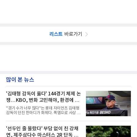
리스트
바로가기
많이 본 뉴스
'김태형 감독이 옳다' 144경기 체제 논
쟁…KBO, 변화 고민해야, 환경에 맞
는 경기 수가 바람직
"경기 수가 너무 많다"는 롯데 자이언츠 김태형
감독이 던진 한마디가 화제다. 폭염으로 사상 초
유의 이틀 연속 전 경기 취소가 결정된 날, 김 감
독은 단순히 더위를 이야기하지 않았다. 우천,
폭염, 부상 등 변수가 늘어나는 현실에서 현재
'선두인 줄 몰랐다' 부담 없이 친 강채
팀당 144경기 체제가 과연 지속 가능한지 질문
연, 제주삼다수 마스터스 2R 단독 선
을 던졌다.물론 144경기가 세계적으로 특별히