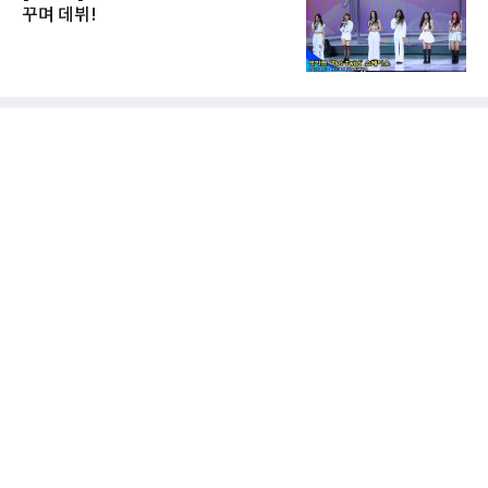
꾸며 데뷔!