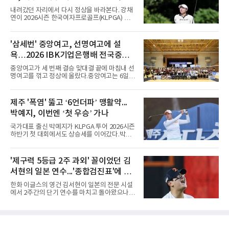
많은 숫자는 아니다. 메이저리그는 팀당 162경
두
내려갔던 자리에서 다시 정상을 바라본다. 강채
기, 일본프로야구도 143~144경기를 치른다. 숫
연이 2026시즌 한국여자프로골프(KLPGA) 투어
자만 놓고 보면 KBO가 유난히 혹사 구조라고 말
하반기 첫 대회 제주삼다수 마스터스(총상금 10
하기 어렵다.하지만 중요한 것은 숫자가 아니라
억 원, 우승상금 1억8000만 원) 2라운드에서 단
환경이다. 한국의 여름은 달라지고 있다. 과거와
독 선두로 도약했다.강채연은 7일 제주도 서귀
'삼세번' 중앙여고, 선명여고에 설
비교하기 어려울 정도로 폭염이 길어지고 강해
포의 테디밸리 골프앤리조트(파72)에서 열린 2
지고 있다. 여기에 장마, 이
욕…2026 IBK기업은행배 전국중고
라운드에서 버디 5개와 보기 1개를 묶어 4언더
파 68타를 쳤다. 중간합계 9언더파 135타로 전
배구대회 우승
중앙여고가 세 번째 결승 맞대결 끝에 마침내 선
날 공동 4위에서 선두로 올라섰다. 공동 2위 그
명여고를 꺾고 정상에 올랐다.중앙여고는 6일
룹(8언더파 136타)과는 한 타 차다.이 대회는 그
충북 제천실내체육관에서 열린 2026 IBK기업은
에게 특별하다. 2023년 정규투어에 데뷔한 강채
행배 전국중고배구대회 18세 이하 여자부 결승
연은 2024년 8월 이 대회에서 공동 2위로 주목
에서 선명여고를 세트스코어 3-1(13-25, 25-14,
제주 '폭염' 뚫고 ‘6언더파’ 맹활약...
받았으나, 지난해 상금순위 75위에 그쳐 시드순
25-17, 25-10)로 물리치고 우승을 차지했다.첫
위전으로 밀렸고 본선에서도 78위에
박예지, 이번엔 ‘첫 우승’ 가나
세트를 13-25로 내주며 불안하게 출발한 중앙여
고는 이후 조직력을 되찾아 2세트부터 경기 주
국가대표 출신 박예지가 KLPGA 투어 2026시즌
도권을 완전히 장악했다. 강한 서브와 탄탄한 수
하반기 첫 대회에서도 상승세를 이어갔다.박예
비를 앞세워 내리 세 세트를 따내며 짜릿한 역전
지는 6일 제주 서귀포 테디밸리 골프앤리조트에
승을 완성했다.이번 우승은 더욱 의미가 컸다. 중
서 열린 KLPGA 투어 제주삼다수 마스터스 1라
앙여고는 올해 3월 춘계연맹전과 5월 종별선수
운드에서 보기 없이 버디만 6개를 잡아내며 6언
'제구력 5등급 2주 과외' 꼴이었던 김
권대회 결승에서 모두 선명여고에 패해 준우승
더파 66타를 쳤다. 박예지는 서어진, 신다인과
에 머물렀다. 그러나 세 번째
서현의 일본 연수...'종합검진표'에 불
선두권을 형성했다.이날 경기가 열린 테디밸리
골프앤리조트 역시 전국적 폭염을 피해가지 못
과
한화 이글스의 영건 김서현이 일본의 전문 시설
했다. 대회장의 최고 기온은 35도에 달했다. 섬
에서 2주간의 단기 연수를 마치고 돌아왔으나,
지역 특성상 습도가 높아 체감온도는 더 높게 느
실전 마운드에서 여전히 극심한 제구 난조를 노
껴졌다.하지만 박예지는 폭염 만큼이나 매섭고
출하며 야구 팬들과 전문가들 사이에 씁쓸한 뒷
뜨거운 경기력을 선보이며 첫 우승을 향한 발판
맛을 남기고 있다.출국 당시만 해도 선수의 고질
을 마련했다.경기 후 박예지는 “날씨가 덥고 습
적인 제구 문제를 해결할 특효약이 될 것처럼 포
해 체력적으로 쉽지 않은 경기였지