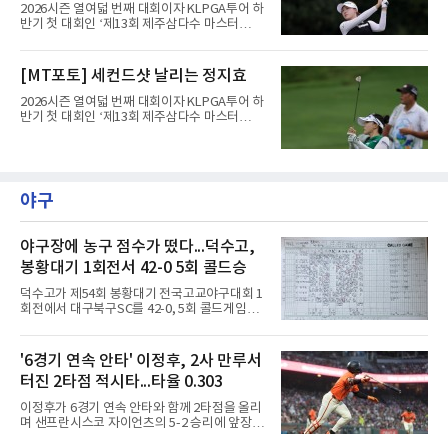
2026시즌 열여덟 번째 대회이자 KLPGA투어 하
반기 첫 대회인 ‘제13회 제주삼다수 마스터
스’(총상금 10억 원, 우승상금 1억 8천만 원)가
제주도 서귀포시에 위치한 테디밸리 골프앤리조
트(파72/6,767야드)에서 열리고 있다.8일 현재
[MT포토] 세컨드샷 날리는 정지효
3라운드 경기가 펼쳐지고 있다.한아름이 1번 홀
에서 경기하고 있다.
2026시즌 열여덟 번째 대회이자 KLPGA투어 하
반기 첫 대회인 ‘제13회 제주삼다수 마스터
스’(총상금 10억 원, 우승상금 1억 8천만 원)가
제주도 서귀포시에 위치한 테디밸리 골프앤리조
트(파72/6,767야드)에서 열리고 있다.8일 현재
3라운드 경기가 펼쳐지고 있다.정지효가 1번 홀
에서 경기하고 있다.
야구
야구장에 농구 점수가 떴다...덕수고,
봉황대기 1회전서 42-0 5회 콜드승
덕수고가 제54회 봉황대기 전국고교야구대회 1
회전에서 대구북구SC를 42-0, 5회 콜드게임으
로 꺾었다.8일 서울 광진구 구의구장에서 열린
경기에서 덕수고는 1회 5점, 2회 3점, 3회 10점
으로 18-0을 만든 뒤 4회 21점, 5회 3점을 보탰
'6경기 연속 안타' 이정후, 2사 만루서
다. 팀 안타 34개, 볼넷 12개를 기록했다.7번 타
터진 2타점 적시타...타율 0.303
자 유격수 홍주용은 4회 홈런 2개를 포함해 6타
수 6안타 3타점 4득점을 올렸고, 조원빈은 6타
이정후가 6경기 연속 안타와 함께 2타점을 올리
수 6안타 5타점, 박종혁은 5타수 5안타 3타점을
며 샌프란시스코 자이언츠의 5-2 승리에 앞장섰
남겼다. 선발 최희성은 5이닝 2피안타 무사사구
다.이정후는 8일(한국시간) 미국 샌프란시스코
무실점에 삼진 12개를 곁들였다. 대구북구SC 세