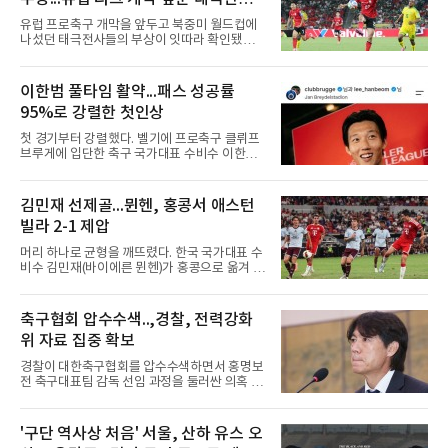
자 통산 423번째 홈런이다. 1-2로 뒤진 7회초 2
악재
사 3루에서는 그의 타구가 상대 투수 실책으로
유럽 프로축구 개막을 앞두고 북중미 월드컵에
이어져 동점이 됐고, 1루에 나간 뒤 놀런 섀누얼
나섰던 태극전사들의 부상이 잇따라 확인됐다.
의 역전 중월 2점 홈런 때 득점
독일 분데스리가 보루시아 묀헨글라트바흐는 8
일(한국시간) 옌스 카스트로프가 6일 아마추어
팀 로타흐-에게른과의 친선경기에서 어깨를 다
이한범 풀타임 활약...패스 성공률
쳐 당분간 출전이 어렵다고 밝혔다. 그는 후반 교
95%로 강렬한 첫인상
체 투입돼 두 골을 넣었으나 후반 22분 부상으로
물러났다.독일인 아버지와 한국인 어머니 사이
첫 경기부터 강렬했다. 벨기에 프로축구 클뤼프
에서 태어난 카스트로프는 측면 미드필더와 측
브루게에 입단한 축구 국가대표 수비수 이한범
면 수비가 가능한 자원으로, 월드컵 남아프리카
이 풀타임 데뷔전을 치르며 경기 최우수선수에
공화국과의 조별리그 3차전에 출전했다. 해외
뽑혔다.이한범은 8일(한국시간) 벨기에 브뤼헤
출생 혼혈 선수의 한국 남자 대표팀 월드컵 출전
의 얀 브레이덜 스타디온에서 열린 코르트레이
김민재 선제골...뮌헨, 홍콩서 애스턴
은 그가 처음이다. 묀헨글라트바흐는 23일 DFB
크와의 2026-2027 벨기에 주필러리그 1라운드
포칼 1라운드, 29일 라이프치히
빌라 2-1 제압
홈 경기에 선발로 나서 경기 종료까지 뛰었다.출
발 자체가 빨랐다. 2026 북중미 월드컵에서 한국
머리 하나로 균형을 깨뜨렸다. 한국 국가대표 수
의 조별리그 3경기를 모두 풀타임으로 소화하며
비수 김민재(바이에른 뮌헨)가 홍콩으로 옮겨 열
대표팀 중앙 수비의 주축으로 자리 잡은 그는 덴
린 프리시즌 경기에서 선제골을 터뜨리며 팀 승
마크 미트윌란을 거쳐 최근 벨기에 명문 클뤼프
리에 힘을 보탰다.김민재는 7일(현지시간) 홍콩
브루게로 옮겼는데, 입단 발표 나흘 만에 개막전
카이탁 스포츠파크에서 열린 애스턴 빌라(잉글
축구협회 압수수색..,경찰, 전력강화
선발로 곧장 투입돼 90분을 소화하며 팀의 3-0
랜드)와의 친선경기에서 전반 37분 0의 균형을
완승에 힘을 보탰다.기록도
위 자료 집중 확보
깨는 골을 넣었다. 톰 비쇼프가 왼쪽 측면에서 올
린 프리킥에 묘하게 머리를 갖다 대 방향을 바꾸
경찰이 대한축구협회를 압수수색하면서 홍명보
며 골 그물을 흔들었다.흐름은 좋았다. 제주전에
전 축구대표팀 감독 선임 과정을 둘러싼 의혹 규
서 주장 완장을 차고 30여 분을 소화했던 그는
명에 속도가 붙었다.월드컵 조별리그 탈락 이후
이날도 선발로 나서 요나탄 타와 중앙 수비진에
비판이 홍 전 감독에게 집중됐지만 경찰의 시선
서 호흡을 맞췄고, 후반 18분까지 뛰고 이토 히
은 다른 곳을 향한다. 성적 부진과 별개로 선임
'구단 역사상 처음' 서울, 산하 유스 오
로키로 교체됐다.분데스리가 최다 우승팀(35회)
과정에 부당함이 있었는지가 수사의 본류다.7일