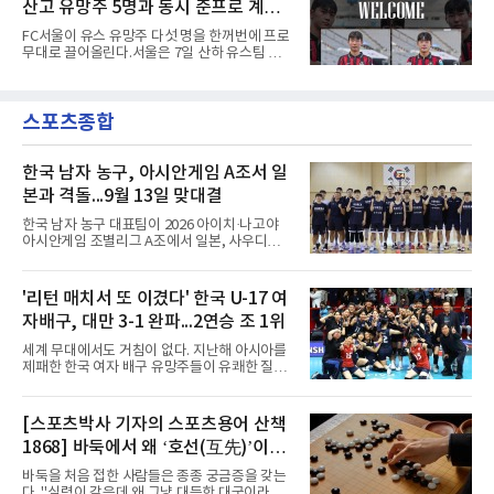
뮌헨은 프리시즌 아시아
산고 유망주 5명과 동시 준프로 계
연합뉴스 취재를 종합하면 서울경찰청 광역수사
단 금융범죄수사대는 전날 축구협회 사무실 등
약...ACL2 겨냥
FC서울이 유스 유망주 다섯 명을 한꺼번에 프로
을 압수수색해 감독 선임 관련 자료를 다수 확보
무대로 끌어올린다.서울은 7일 산하 유스팀 서
했다. 특히 감독 후보를 검토해 이사회에 추천하
울 오산고 소속 선수 5명과 준프로 계약을 맺었
는 전력강화위원회가 생성한 자료를 집중적으로
다고 밝혔다. 한 번에 다섯 명과 계약한 것은 구
확보한 것으로 알려졌다.경찰은 협회가 홍 전 감
단 역사상 처음으로, 3학년 김강준·신지섭·이서
독을 1순위 후보로 정하고 검증한 과정, 이사회
스포츠종합
현·정현웅과 2학년 정하원이 대상이다.오산고의
의 최종 승인 경위를 살
성적이 배경이 됐다. 올 시즌 백운기 전국 고등학
교 축구대회와 코리아풋볼파크 U-18 챔피언스
컵, K리그 U-17 챔피언십을 잇달아 제패했다.시
한국 남자 농구, 아시안게임 A조서 일
기도 맞물렸다. 서울은 9월 시작하는 아시아축
본과 격돌...9월 13일 맞대결
구연맹(AFC) 챔피언스리그2(ACL2)를 앞두고 선
수단 깊이를 더하는 동시에 유스 출신에게 국제
한국 남자 농구 대표팀이 2026 아이치·나고야
무대 경험을 주려 했다.면면도 다양하다. 측면 공
아시안게임 조별리그 A조에서 일본, 사우디아라
격수 정현웅은 돌파력이
비아, 인도네시아와 경쟁한다.대회 조직위원회
가 8일 발표한 일정에 따르면 한국은 9월 10일
사우디, 11일 인도네시아, 13일 일본과 차례로
'리턴 매치서 또 이겼다' 한국 U-17 여
맞붙는다. FIBA 랭킹은 일본 22위, 한국 57위, 사
자배구, 대만 3-1 완파...2연승 조 1위
우디 65위, 인도네시아 94위로, 랭킹과 홈 이점
을 모두 갖춘 일본이 최대 변수다.니콜라이스 마
세계 무대에서도 거침이 없다. 지난해 아시아를
줄스(라트비아) 감독이 이끄는 대표팀은 지난달
제패한 한국 여자 배구 유망주들이 유쾌한 질주
6일 FIBA 월드컵 예선 1라운드 6차전에서 일본
를 이어가고 있다.중·고교 선수들로 구성된 17세
을 2점 차로 꺾었다. 오는 15·16일 도쿄에서 일
이하(U-17) 여자배구대표팀은 8일(한국시간) 칠
본과 평가전도 예정돼 실전 점검이 가능하다.
레 로스안데스에서 열린 2026 국제배구연맹
[스포츠박사 기자의 스포츠용어 산책
NBA에 도전 중인 이현중을 앞세운 대표팀의 목
(FIVB) U-17 여자 세계선수권대회 조별리그 D조
표는 우승이다.조별리그는 12
1868] 바둑에서 왜 ‘호선(互先)’이라
2차전에서 대만을 세트 점수 3-1(25-19 18-25
25-13 25-15)로 꺾었다. 전날 푸에르토리코를
말할까
바둑을 처음 접한 사람들은 종종 궁금증을 갖는
3-1로 물리쳤던 한국은 2연승으로 조 1위에 올
다. "실력이 같은데 왜 그냥 대등한 대국이라고