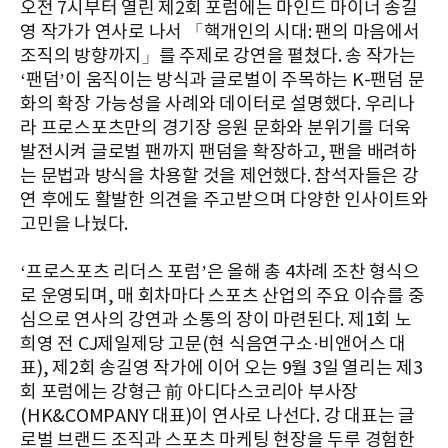
오전 7시부터 열린 제2회 포럼에는 마인드 마이너 송길
영 작가가 연사로 나서 「핵개인의 시대: 팬의 마음에서
조직의 방향까지」를 주제로 강연을 펼쳤다. 송 작가는
‘팬덤’이 움직이는 방식과 글로벌이 주목하는 K-팬덤 문
화의 확장 가능성을 사례와 데이터로 설명했다. 우리나
라 프로스포츠만의 경기장 응원 문화와 분위기를 더욱
발전시켜 글로벌 팬까지 팬덤을 확장하고, 팬을 배려하
는 문법과 방식을 차용할 것을 제언했다. 참석자들은 강
연 후에도 활발한 의견을 주고받으며 다양한 인사이트와
고민을 나눴다.
‘프로스포츠 리더스 포럼’은 올해 총 4차례 조찬 형식으
로 운영되며, 매 회차마다 스포츠 산업의 주요 이슈를 중
심으로 연사의 강연과 소통의 장이 마련된다. 제1회 노
희영 전 CJ제일제당 고문(현 식음연구소·비앤어스 대
표), 제2회 송길영 작가에 이어 오는 9월 3일 열리는 제3
회 포럼에는 강형근 前 아디다스코리아 부사장
(HK&COMPANY 대표)이 연사로 나선다. 강 대표는 글
로벌 브랜드 조직과 스포츠 마케팅 현장을 두루 경험한