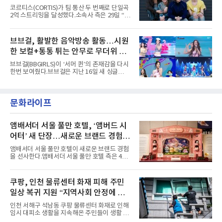
아내고, 여러 원색이 불규칙하게 뒤섞인 멀티컬
코르티스(CORTIS)가 팀 통산 두 번째로 단일곡
러 헤어와 과감한 블루·블랙 립 메이크업이 낯설
2억 스트리밍을 달성했다.소속사 측은 29일 “코
고도 매혹적인 비주얼을 완성했다.스타일링 역
르티스의 데뷔 앨범 수록곡 ‘FaSHioN’이 글로
시 파격적이다. 스터드와 망사, 코르셋, 풍성한
벌 오디오·음원 스트리밍 플랫폼 스포티파이에
레이스 등 언뜻 어울리지 않을 듯한 소재와 실루
서 27일 자로 누적 재생 수 2억 회를 돌파했
브브걸, 활발한 음악방송 활동…시원
엣을 거침없이 결합했다. 멤버들은 각기 다른 개
다”고 밝혔다.곡이 발표된 지 약 10개월 만이다.
성을 살린 스타일링을 선
한 보컬+통통 튀는 안무로 무더위 사
팀의 첫 번째 2억 스트리밍 곡은 동일 음반에 수
록된 ‘GO!’다. 이 노래는 공개 약 9개월 만인 지
냥
브브걸(BBGIRLS)이 ‘서머 퀸’의 존재감을 다시
난달 26일 자에 2억 고지를 밟았다. 이는 최근 5
한번 보여줬다.브브걸은 지난 16일 새 싱글
년 내 데뷔한 보이그룹의 곡 중 최단기 2억 달성
'BODY WAVE'(바디 웨이브)를 발매하고 각종 음
이며 ‘FaSHioN’이 그 다음이다.코르티스는 평
악방송에 출연했다.브브걸은 컴백 이후 Mnet
소 관심이 많은 ‘패션’을 소재로 곡을 공동 창작
'엠카운트다운'을 시작으로 KBS2 '뮤직뱅크',
했다. “내 티, 5 bucks 바지는, 만원” 등 멤버들
문화라이프
MBC '쇼! 음악중심', SBS '인기가요' 등 주요 음
의 라이프 스타일
악방송 무대에 올라 화려한 퍼포먼스를 펼쳤다.
시원한 에너지와 안정적인 라이브, 통통 튀는 매
력을 앞세워 매 무대 색다른 볼거리를 선사했다.
앰배서더 서울 풀만 호텔, ‘앰버드 시
특히 화사한 파스텔 톤의 비치웨어부터 청량한
어터’ 새 단장…새로운 브랜드 경험 선
마린룩, 햇살 아래 반짝이는 물결을 연상시키는
사
스커트, 강렬한 붉은 계열의 스타일링까지 각기
앰배서더 서울 풀만 호텔이 새로운 브랜드 경험
다른 매력을 선보였다. 브브걸은 다채로운 여름
을 선사한다.앰배서더 서울 풀만 호텔 측은 4일
패션을 완벽하게 소화하며 보
“호텔 공식 마스코트 앰버드(Ambird)의 새로운
이야기를 담은 인형 극장 콘셉트의 공간 ‘앰버드
시어터(Ambird Theater)’를 새롭게 선보인
쿠팡, 인천 물류센터 화재 피해 주민
다”고 밝혔다.앰배서더 서울 풀만 호텔은 로비
일상 복귀 지원 “지역사회 안정에 총
한편에 마련된 앰버드 존을 통해 앰버드의 세계
관을 소개해왔다. 앰버드 존은 앰버드가 우주여
력”
인천 서해구 석남동 쿠팡 물류센터 화재로 인해
행 중 수집한 다양한 굿즈를 전시한 '앰버드 플래
임시 대피소 생활을 지속해온 주민들이 생활 터
닛(Ambird Planet)과 계절별 플라워 연출로 사
전으로 돌아갈 수 있는 계기가 마련됐다. 쿠팡풀