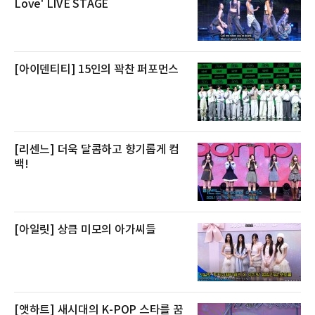
Love' LIVE STAGE
큼 이르면 다음 날 오전 배송이 가능하도록 물류
망을 활용하고 있다.쿠팡의 전복 매입량도 늘고
있다. 쿠팡에 따르면 전복 매입량은 2020년 30
톤 미만에서 2022년 140톤
[아이덴티티] 15인의 꽉찬 퍼포먼스
[리센느] 더욱 달콤하고 향기롭게 컴
백!
[아일릿] 상큼 미모의 아가씨들
[앳하트] 새시대의 K-POP 스타를 꿈