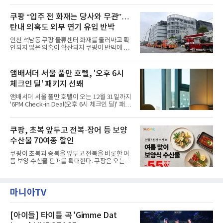
랑받아온 ‘앰버드 가든(Ambird Garden)’으로
필먼트서비스(CFS)가 지난 28일부터 화재 피해
구성되어 있다.새 단장한 앰버드 시어터는 오페
주민을 대상으로 전문 출장 청소서비스 지원에
쿠팡 “입주 전 화재는 당사와 무관”…
라 극장을 모티브로 한 데코레이션으로 구성됐
나섬으로써 본격적인 지역사회 복구 작업이 시
다. 무대 공간 및 티켓 박스
탄내 의혹도 외부 연기 유입 반박
작된 것이다.대피소 주민 중심 청소 접수, 첫날
부터 2가구 지원 완료CFS는 신현초등학교, 신
인천 석남동 쿠팡 물류센터 화재를 둘러싸고 확
현북초등학교, 신현여자중학교 등 인천 서해구
인되지 않은 의혹이 확산되자 쿠팡이 반박에 나
관내 임시 대피소 3곳에서 체류해온 화재 피해
섰다. 화재 전 센터 내부에서 탄내가 났다는 주장
주민들을 대상으로 출장 청소업체 요청 접수를
에 대해서는 외부 화재 연기 유입이라고 설명했
시작했다. 현장에서 극심한 피해를 입은 지역 주
고, 2023년 같은 물류센터에서 발생한 화재에
앰배서더 서울 풀만 호텔, '오후 6시
민들의 호응 속에 CFS는 즉시 행동에 나섰다. 지
대해서도 쿠팡 입주 전 공사 과정에서 벌어진 일
난 28일 오후 전문 청소업체와
체크인 딜' 패키지 선봬
이라며 선을 그었다.쿠팡은 21일 인천 물류센터
내부에서 불이 타는 냄새가 났다는 의혹과 관련
앰배서더 서울 풀만 호텔이 오는 12월 31일까지
해 “사실무근”이라는 입장을 밝혔다.회사 측은
'6PM Check-in Deal(오후 6시 체크인 딜)' 패키
“인근에서 지난 15일 다른 회사에서 발생한 대
지를 선보인다.이번 패키지는 오후 6시 체크인
형 화재 연기가 인입돼 즉시 방재팀이 조사한 결
으로 여유로운 저녁 시간부터 호텔 스테이를 시
과 일산화탄소가 미검출됐고, 내부 문제가 아닌
작할 수 있도록 준비됐다.앰배서더 서울 풀만 호
쿠팡, 초복 앞두고 전복·장어 등 보양
것으로 확인됐다”고 설명했다.이어 “정확한 화
텔 측은 “퇴근 후 또는 주말 도심 속에서 짧지만
재 원인은 추후 조사될
수산물 70여종 할인
온전한 휴식을 원하는 고객들에게 특별한 경험
을 제공한다”고 밝혔다.패키지는 디럭스와 이그
쿠팡이 초복과 중복을 앞두고 전복을 비롯한 여
제큐티브 두 가지 타입으로 구성된다. 디럭스 패
름 보양 수산물 판매를 확대한다. 쿠팡은 오는
키지는 객실 1박(룸 온리)으로 심플한 호캉스를
20일까지 전복, 문어, 낙지, 장어 등 70여종의 수
즐길 수 있으며, 이그제큐티브 패키지는 객실 1
산물을 할인 판매한다고 8일 밝혔다.이번 행사
박과 함께 클럽 앰배서더 라운지 2인 이용, 웰니
에는 국내산 활전복과 문어, 낙지, 장어, 생물새
스 센터 사우나 2인 이용 혜택이 포함된다.특히
마니아TV
우 등이 포함됐다. 쿠팡은 올해 큰 크기의 전복
클럽 앰배서더 라운지
생산량이 늘어난 점을 반영해 주요 산지 상품을
로켓프레시 새벽배송으로 선보인다고 설명했다.
전복은 산지에서 채취한 뒤 전국으로 직송되는
[아이들] 타이틀 곡 'Gimme Dat
방식으로 운영된다. 신선도가 중요한 상품인 만