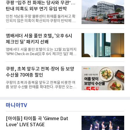
주민을 대상으로 전문 출장 청소서비스 지원에
쿠팡 “입주 전 화재는 당사와 무관”…
라 극장을 모티브로 한 데코레이션으로 구성됐
나섬으로써 본격적인 지역사회 복구 작업이 시
다. 무대 공간 및 티켓 박스
탄내 의혹도 외부 연기 유입 반박
작된 것이다.대피소 주민 중심 청소 접수, 첫날
부터 2가구 지원 완료CFS는 신현초등학교, 신
인천 석남동 쿠팡 물류센터 화재를 둘러싸고 확
현북초등학교, 신현여자중학교 등 인천 서해구
인되지 않은 의혹이 확산되자 쿠팡이 반박에 나
관내 임시 대피소 3곳에서 체류해온 화재 피해
섰다. 화재 전 센터 내부에서 탄내가 났다는 주장
주민들을 대상으로 출장 청소업체 요청 접수를
에 대해서는 외부 화재 연기 유입이라고 설명했
시작했다. 현장에서 극심한 피해를 입은 지역 주
고, 2023년 같은 물류센터에서 발생한 화재에
앰배서더 서울 풀만 호텔, '오후 6시
민들의 호응 속에 CFS는 즉시 행동에 나섰다. 지
대해서도 쿠팡 입주 전 공사 과정에서 벌어진 일
난 28일 오후 전문 청소업체와
체크인 딜' 패키지 선봬
이라며 선을 그었다.쿠팡은 21일 인천 물류센터
내부에서 불이 타는 냄새가 났다는 의혹과 관련
앰배서더 서울 풀만 호텔이 오는 12월 31일까지
해 “사실무근”이라는 입장을 밝혔다.회사 측은
'6PM Check-in Deal(오후 6시 체크인 딜)' 패키
“인근에서 지난 15일 다른 회사에서 발생한 대
지를 선보인다.이번 패키지는 오후 6시 체크인
형 화재 연기가 인입돼 즉시 방재팀이 조사한 결
으로 여유로운 저녁 시간부터 호텔 스테이를 시
과 일산화탄소가 미검출됐고, 내부 문제가 아닌
작할 수 있도록 준비됐다.앰배서더 서울 풀만 호
쿠팡, 초복 앞두고 전복·장어 등 보양
것으로 확인됐다”고 설명했다.이어 “정확한 화
텔 측은 “퇴근 후 또는 주말 도심 속에서 짧지만
재 원인은 추후 조사될
수산물 70여종 할인
온전한 휴식을 원하는 고객들에게 특별한 경험
을 제공한다”고 밝혔다.패키지는 디럭스와 이그
쿠팡이 초복과 중복을 앞두고 전복을 비롯한 여
제큐티브 두 가지 타입으로 구성된다. 디럭스 패
름 보양 수산물 판매를 확대한다. 쿠팡은 오는
키지는 객실 1박(룸 온리)으로 심플한 호캉스를
20일까지 전복, 문어, 낙지, 장어 등 70여종의 수
즐길 수 있으며, 이그제큐티브 패키지는 객실 1
산물을 할인 판매한다고 8일 밝혔다.이번 행사
박과 함께 클럽 앰배서더 라운지 2인 이용, 웰니
에는 국내산 활전복과 문어, 낙지, 장어, 생물새
스 센터 사우나 2인 이용 혜택이 포함된다.특히
마니아TV
우 등이 포함됐다. 쿠팡은 올해 큰 크기의 전복
클럽 앰배서더 라운지
생산량이 늘어난 점을 반영해 주요 산지 상품을
로켓프레시 새벽배송으로 선보인다고 설명했다.
전복은 산지에서 채취한 뒤 전국으로 직송되는
[아이들] 타이틀 곡 'Gimme Dat
방식으로 운영된다. 신선도가 중요한 상품인 만
Love' LIVE STAGE
큼 이르면 다음 날 오전 배송이 가능하도록 물류