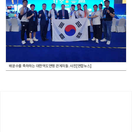
배문수를 축하하는 대한역도연맹 관계자들. 사진[연합뉴스]