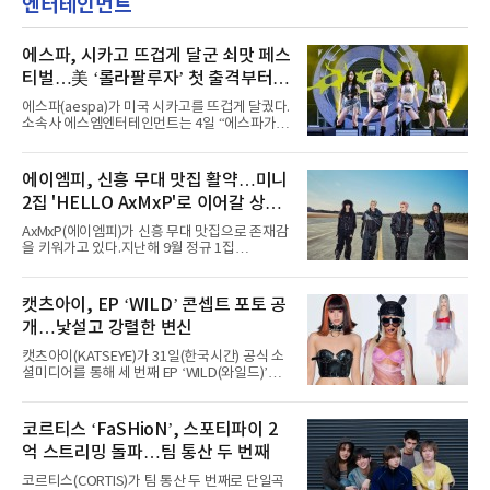
엔터테인먼트
에스파, 시카고 뜨겁게 달군 쇠맛 페스
티벌…美 ‘롤라팔루자’ 첫 출격부터
증명한 존재감
에스파(aespa)가 미국 시카고를 뜨겁게 달궜다.
소속사 에스엠엔터테인먼트는 4일 “에스파가
지난 2일(현지 시간) 미국 시카고 그랜트 파크에
서 열린 ‘롤라팔루자 시카고’(Lollapalooza
Chicago)의 알리안츠 스테이지에 올랐다”며
에이엠피, 신흥 무대 맛집 활약…미니
“총 14곡으로 구성된 세트리스트를 선사, 데뷔 7
2집 'HELLO AxMxP'로 이어갈 상승
년 차다운 노련한 무대 매너와 파워풀한 에너지
로 현장의 분위기를 압도했다”고 밝혔다.1991
세
AxMxP(에이엠피)가 신흥 무대 맛집으로 존재감
년 시작된 ‘롤라팔루자’는 8개 스테이지, 170여
을 키워가고 있다.지난해 9월 정규 1집
팀의 아티스트와 40만 명 이상의 관객이 운집하
'AxMxP'를 발매하며 가요계에 정식 출격한
는 북미 최대 규모의 페스티벌이다.올해 ‘롤라팔
AxMxP는 데뷔 전부터 버스킹과 각종 페스티벌,
루자 시카고’에는 에스파 외에도 제니, 아이들,
공연 무대에 오르며 실전 경험을 쌓아왔다.이들
캣츠아이, EP ‘WILD’ 콘셉트 포토 공
코르티스 등 K팝 스타들이 출연진 명단에 이름
은 소속사 패밀리 콘서트를 비롯해 '뷰티풀 민트
을 올렸다.이날 에스파는
개…낯설고 강렬한 변신
라이프 2025', '2025 부산국제록페스티벌' 등 대
형 무대에 잇달아 출연해 당찬 에너지와 풋풋한
캣츠아이(KATSEYE)가 31일(한국시간) 공식 소
매력으로 음악팬들의 눈도장을 찍었다.이후
셜미디어를 통해 세 번째 EP ‘WILD(와일드)’의
AxMxP는 '카운트다운 판타지 2025-2026',
콘셉트 포토와 트랙리스트를 공개했다.‘Wild
'PEAKBOX 2025 vol.2 : 사랑·청춘·행복', '2025
heart(와일드 하트)’라는 제목이 붙은 콘셉트 포
Someday Christmas - 부산' 등 무대를 통해 안
토에는 멤버들의 본능적이고 야성적인 면모가
코르티스 ‘FaSHioN’, 스포티파이 2
정적인 실력을 입증했고, 올해 '2026 어썸뮤직
강렬하게 담겼다. 짙은 아이섀도와 푸른빛·금빛·
페스티벌', '뷰티풀 민트 라이프 2026', '2026
억 스트리밍 돌파…팀 통산 두 번째
붉은빛의 컬러 렌즈가 비현실적인 분위기를 자
아내고, 여러 원색이 불규칙하게 뒤섞인 멀티컬
코르티스(CORTIS)가 팀 통산 두 번째로 단일곡
러 헤어와 과감한 블루·블랙 립 메이크업이 낯설