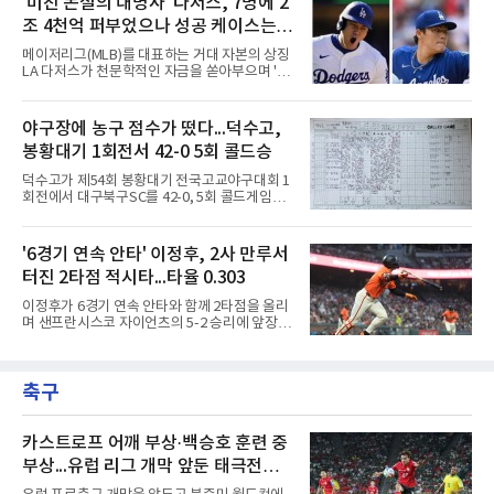
'미친 돈질의 대명사' 다저스, 7명에 2
그리고 대체 불가능한 경쟁력에 대한 평가다.
있는 다섯 선수의 성적표와 현재 처지를 사자성
144경기를 치른다고
조 4천억 퍼부었으나 성공 케이스는
어로 진단해 본다.김하성은 사면초가에 직면했
다. 잇따른 부상과 이로 인한 긴 공백기는 선수
오타니와 야마모토뿐
메이저리그(MLB)를 대표하는 거대 자본의 상징
개인에게 치명적인 타격이었다. 여기에 FA 계약
LA 다저스가 천문학적인 자금을 쏟아부으며 '스
을 앞둔 시점에서 터져 나온 부진까지 겹치며,
타 군단' 구축에 나섰으나, 그 성적표는 투자 규
그를 둘러싼 주변 상황은 사방이 막힌 장벽처럼
모에 턱없이 못 미치는 초라한 수준에 머물고 있
숨을 조여오고 있다. 빅리그 잔류와 가치 증명을
다. 막대한 페이롤을 무기로 리그 전체의 판도를
야구장에 농구 점수가 떴다...덕수고,
동시에 이뤄내야 하는 그의 앞길에는 그 어느 때
뒤흔들겠다는 전략이었지만, 실상은 뼈아픈 부
보다 차갑고 무거운 시
봉황대기 1회전서 42-0 5회 콜드승
작용만 떠안은 모양새다.다저스가 최근 몇 년간
영입한 주요 슈퍼스타 7명의 계약 총액은 무려
덕수고가 제54회 봉황대기 전국고교야구대회 1
17억 2,300만 달러에 달한다. 현재 환율을 기준
회전에서 대구북구SC를 42-0, 5회 콜드게임으
으로 환산하면 약 2조 4200억원이라는 경악스
로 꺾었다.8일 서울 광진구 구의구장에서 열린
러운 금액이다. 오직 자본의 힘만으로 메이저리
경기에서 덕수고는 1회 5점, 2회 3점, 3회 10점
그를 정복하겠다는 프런트의 의지가 얼마나 거
으로 18-0을 만든 뒤 4회 21점, 5회 3점을 보탰
'6경기 연속 안타' 이정후, 2사 만루서
대했는지를 보여주는 대목이다.그러나 이 엄청
다. 팀 안타 34개, 볼넷 12개를 기록했다.7번 타
난 투자의 승수 효과는 기대에
터진 2타점 적시타...타율 0.303
자 유격수 홍주용은 4회 홈런 2개를 포함해 6타
수 6안타 3타점 4득점을 올렸고, 조원빈은 6타
이정후가 6경기 연속 안타와 함께 2타점을 올리
수 6안타 5타점, 박종혁은 5타수 5안타 3타점을
며 샌프란시스코 자이언츠의 5-2 승리에 앞장섰
남겼다. 선발 최희성은 5이닝 2피안타 무사사구
다.이정후는 8일(한국시간) 미국 샌프란시스코
무실점에 삼진 12개를 곁들였다. 대구북구SC 세
오라클파크에서 열린 2026 MLB 디트로이트 타
번째 투수 이현준은 1이닝 동안 홈런 3개 포함
이거스전에 2번 타자 우익수로 선발 출전해 3타
20안타 21실점했다.덕수고는 지난 4월 신세계
축구
수 1안타 1볼넷 2타점 1득점을 기록했다. 시즌
이마트배와 지난달 대통령배를
타율은 0.303(402타수 122안타). 1회말 1사에서
상대 선발 카이더 몬테로에게 볼넷을 골라 나간
뒤 라파엘 데버스의 중월 홈런 때 득점했고, 2-2
카스트로프 어깨 부상·백승호 훈련 중
이던 2회말 2사 만루에서는 몬테로의 3구째 낮
부상...유럽 리그 개막 앞둔 태극전사
은 직구를 공략해 2타점 중전 적시타를 뽑았다.
악재
샌디에이고 파드리스 송성문은 펫코 파크에서