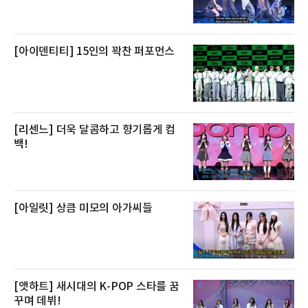
망을 활용하고 있다.쿠팡의 전복 매입량도 늘고
있다. 쿠팡에 따르면 전복 매입량은 2020년 30
톤 미만에서 2022년 140톤
[아이덴티티] 15인의 꽉찬 퍼포먼스
[리센느] 더욱 달콤하고 향기롭게 컴
백!
[아일릿] 상큼 미모의 아가씨들
[앳하트] 새시대의 K-POP 스타를 꿈
꾸며 데뷔!