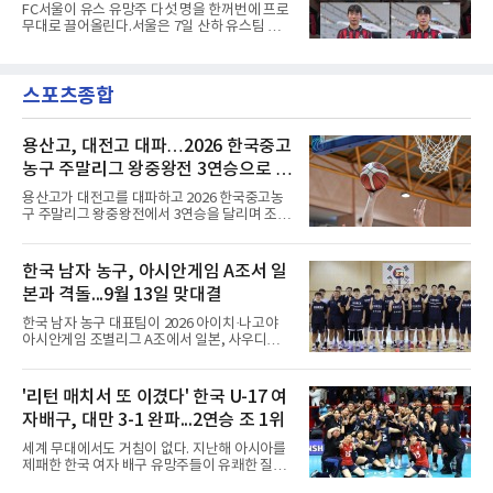
단 금융범죄수사대는 전날 축구협회 사무실 등
약...ACL2 겨냥
FC서울이 유스 유망주 다섯 명을 한꺼번에 프로
을 압수수색해 감독 선임 관련 자료를 다수 확보
무대로 끌어올린다.서울은 7일 산하 유스팀 서
했다. 특히 감독 후보를 검토해 이사회에 추천하
울 오산고 소속 선수 5명과 준프로 계약을 맺었
는 전력강화위원회가 생성한 자료를 집중적으로
다고 밝혔다. 한 번에 다섯 명과 계약한 것은 구
확보한 것으로 알려졌다.경찰은 협회가 홍 전 감
단 역사상 처음으로, 3학년 김강준·신지섭·이서
독을 1순위 후보로 정하고 검증한 과정, 이사회
스포츠종합
현·정현웅과 2학년 정하원이 대상이다.오산고의
의 최종 승인 경위를 살
성적이 배경이 됐다. 올 시즌 백운기 전국 고등학
교 축구대회와 코리아풋볼파크 U-18 챔피언스
컵, K리그 U-17 챔피언십을 잇달아 제패했다.시
용산고, 대전고 대파…2026 한국중고
기도 맞물렸다. 서울은 9월 시작하는 아시아축
농구 주말리그 왕중왕전 3연승으로 조
구연맹(AFC) 챔피언스리그2(ACL2)를 앞두고 선
1위 16강 진출
수단 깊이를 더하는 동시에 유스 출신에게 국제
용산고가 대전고를 대파하고 2026 한국중고농
무대 경험을 주려 했다.면면도 다양하다. 측면 공
구 주말리그 왕중왕전에서 3연승을 달리며 조 1
격수 정현웅은 돌파력이
위로 16강에 진출했다.용산고는 8일 전남 해남
우슬체육관에서 열린 대회 남고부 B조 예선 3차
전에서 대전고를 상대로 주전 선수들의 고른 활
한국 남자 농구, 아시안게임 A조서 일
약을 앞세워 108-33으로 대승을 거뒀다.용산고
본과 격돌...9월 13일 맞대결
는 배대범이 22점, 김민기가 19점, 이승민이 13
점을 올리며 공격을 이끌었다. 경기 초반부터 주
한국 남자 농구 대표팀이 2026 아이치·나고야
도권을 잡은 용산고는 일찌감치 승기를 굳히며
아시안게임 조별리그 A조에서 일본, 사우디아라
대전고에 큰 점수 차 승리를 거뒀다.이로써 용산
비아, 인도네시아와 경쟁한다.대회 조직위원회
고는 예선 3경기를 모두 승리하며 B조 1위로 16
가 8일 발표한 일정에 따르면 한국은 9월 10일
강에 진출했다. 용산고는 16강에서 배재고와 맞
사우디, 11일 인도네시아, 13일 일본과 차례로
'리턴 매치서 또 이겼다' 한국 U-17 여
붙는다.C조에서는 양정고가 충주고를 82-35로
맞붙는다. FIBA 랭킹은 일본 22위, 한국 57위, 사
크게 꺾고 16강 진출을 확정했다
자배구, 대만 3-1 완파...2연승 조 1위
우디 65위, 인도네시아 94위로, 랭킹과 홈 이점
을 모두 갖춘 일본이 최대 변수다.니콜라이스 마
세계 무대에서도 거침이 없다. 지난해 아시아를
줄스(라트비아) 감독이 이끄는 대표팀은 지난달
제패한 한국 여자 배구 유망주들이 유쾌한 질주
6일 FIBA 월드컵 예선 1라운드 6차전에서 일본
를 이어가고 있다.중·고교 선수들로 구성된 17세
을 2점 차로 꺾었다. 오는 15·16일 도쿄에서 일