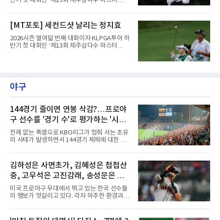
반기 첫 대회인 ‘제13회 제주삼다수 마스터
스’(총상금 10억 원, 우승상금 1억 8천만 원)가
제주도 서귀포시에 위치한 테디밸리 골프앤리조
트(파72/6,767야드)에서 열리고 있다.8일 현재
[MT포토] 세컨드샷 날리는 정지효
3라운드 경기가 펼쳐지고 있다.한아름이 1번 홀
에서 경기하고 있다.
2026시즌 열여덟 번째 대회이자 KLPGA투어 하
반기 첫 대회인 ‘제13회 제주삼다수 마스터
스’(총상금 10억 원, 우승상금 1억 8천만 원)가
제주도 서귀포시에 위치한 테디밸리 골프앤리조
트(파72/6,767야드)에서 열리고 있다.8일 현재
3라운드 경기가 펼쳐지고 있다.정지효가 1번 홀
에서 경기하고 있다.
야구
144경기 줄이면 연봉 삭감?…프로야
구 선수를 '경기 수'로 평가하는 '시대
착오'
전례 없는 폭염으로 KBO리그가 멈춰 서는 초유
의 사태가 발생하면서 144경기 체제에 대한 근
본적인 고민이 필요하다는 목소리가 커지고 있
다.선수들의 건강과 경기력, 그리고 리그의 지속
가능성을 고려하면 이제는 단순히 '얼마나 많은
김하성은 사면초가, 김혜성은 첩첩산
경기를 치르느냐'가 아니라 '어떤 수준의 경기를
중, 고우석은 고진감래, 송성문은 무
보여주느냐'를 고민해야 할 시점이다. 그런데 경
기 수를 줄이면 선수들의 연봉도 깎아야 하냐는
난지경... 이정후는?
미국 프로야구 무대에서 뛰고 있는 한국 선수들
얘기가 나온다. 과연 프로야구 선수의 가치를 경
의 행보가 엇갈리고 있다. 각자 마주한 환경과 현
기 수로만 계산하는 것이 맞을까?선수들의 연봉
실은 판이하지만, 그라운드 위에서 살아남기 위
은 단순히 출전 경기 숫자에 대한 대가가 아니다.
한 이들의 사투는 저마다의 방식으로 치열하게
선수 개인의 기량, 팀 내 가치, 리그 흥행 기여도,
전개되는 중이다. 태평양 건너에서 써 내려가고