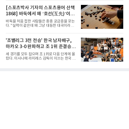
이하(U-17) 여자배구대표팀은 8일(한국시간) 칠
본과 평가전도 예정돼 실전 점검이 가능하다.
레 로스안데스에서 열린 2026 국제배구연맹
[스포츠박사 기자의 스포츠용어 산책
NBA에 도전 중인 이현중을 앞세운 대표팀의 목
(FIVB) U-17 여자 세계선수권대회 조별리그 D조
표는 우승이다.조별리그는 12
1868] 바둑에서 왜 ‘호선(互先)’이라
2차전에서 대만을 세트 점수 3-1(25-19 18-25
25-13 25-15)로 꺾었다. 전날 푸에르토리코를
말할까
바둑을 처음 접한 사람들은 종종 궁금증을 갖는
3-1로 물리쳤던 한국은 2연승으로 조 1위에 올
다. "실력이 같은데 왜 그냥 대등한 대국이라고
라 16강 진출에 청신호를 켰다.이날 승리는 남다
하지 않고 '호선'이라고 할까." (본 코너 1807회
른 의미가 있었다. 한국은 지난해 2025 U-16 아
‘바둑에서 왜 ‘대국(對局)’이라 말할까‘ 참조)'호
시아선수권 결승에서 대만을 풀세트 접전 끝에
선(互先)'은 한자로 '서로 호(互)', '먼저 선(先)'을
'조별리그 3전 전승' 한국 남자배구,
3-2로 꺾고 정상에 올랐는데, 세계선수권에서
쓴다. 직역하면 '서로 먼저 둔다'는 뜻이다. 여기
이뤄진 '리턴 매치'에서도 승리하
마카오 3-0 완파하고 조 1위 준결승
서 '서로 먼저 둔다'는 표현은 한 판에서 두 사람
이 동시에 선수를 잡는다는 의미가 아니다. 중국
진출
세 경기를 모두 잡으며 조 1위로 다음 단계에 올
과 일본의 고대 바둑에서 실력이 같은 사람끼리
랐다. 이사나예 라미레스 감독이 이끄는 한국 남
는 여러 판을 둘 때 흑(선수)을 번갈아 맡았다는
자배구 대표팀(세계랭킹 26위)이 2026 동아시
관행에서 나온 말이다. 한 판은 A가 흑을, 다음
아남자선수권대회 조별리그를 3연승으로 마무
판은 B가 흑을 맡는 식으로 서로 선수를 주고받
리했다.대표팀은 7일 몽골 울란바타르 AVA 아레
는다는 의미였던 것이다.인터넷 조선왕조실록에
나에서 열린 대회 B조 조별리그 3차전에서 마카
서 호
오(119위)를 세트 점수 3-0(25-18 25-16 25-15)
으로 제압했다. 일본과 대만에 이어 마카오까지
꺾은 한국은 조별리그 전승으로 준결승 티켓을
손에 넣었다.공격은 고르게 터졌다. 김요한(삼성
화재)과 임재영(대한항공)이 각각 13점씩 올렸
고, 김준우(삼성화재)가 10득점, 이상현(국군체
육부대)이 9득점으로 힘을 보탰다.대표팀은 8일
오후 8시 30분 A조 2위와 결승