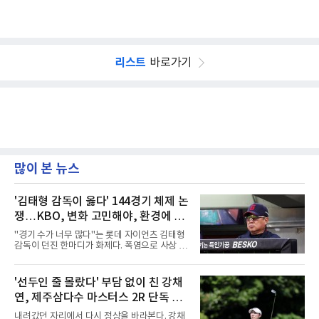
리스트
바로가기
많이 본 뉴스
'김태형 감독이 옳다' 144경기 체제 논
쟁…KBO, 변화 고민해야, 환경에 맞
는 경기 수가 바람직
"경기 수가 너무 많다"는 롯데 자이언츠 김태형
감독이 던진 한마디가 화제다. 폭염으로 사상 초
유의 이틀 연속 전 경기 취소가 결정된 날, 김 감
독은 단순히 더위를 이야기하지 않았다. 우천,
폭염, 부상 등 변수가 늘어나는 현실에서 현재
'선두인 줄 몰랐다' 부담 없이 친 강채
팀당 144경기 체제가 과연 지속 가능한지 질문
연, 제주삼다수 마스터스 2R 단독 선
을 던졌다.물론 144경기가 세계적으로 특별히
많은 숫자는 아니다. 메이저리그는 팀당 162경
두
내려갔던 자리에서 다시 정상을 바라본다. 강채