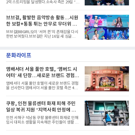
2억 스트리밍을 달성했다.소속사 측은 29일 “코
고도 매혹적인 비주얼을 완성했다.스타일링 역
르티스의 데뷔 앨범 수록곡 ‘FaSHioN’이 글로
시 파격적이다. 스터드와 망사, 코르셋, 풍성한
벌 오디오·음원 스트리밍 플랫폼 스포티파이에
레이스 등 언뜻 어울리지 않을 듯한 소재와 실루
서 27일 자로 누적 재생 수 2억 회를 돌파했
브브걸, 활발한 음악방송 활동…시원
엣을 거침없이 결합했다. 멤버들은 각기 다른 개
다”고 밝혔다.곡이 발표된 지 약 10개월 만이다.
성을 살린 스타일링을 선
한 보컬+통통 튀는 안무로 무더위 사
팀의 첫 번째 2억 스트리밍 곡은 동일 음반에 수
록된 ‘GO!’다. 이 노래는 공개 약 9개월 만인 지
냥
브브걸(BBGIRLS)이 ‘서머 퀸’의 존재감을 다시
난달 26일 자에 2억 고지를 밟았다. 이는 최근 5
한번 보여줬다.브브걸은 지난 16일 새 싱글
년 내 데뷔한 보이그룹의 곡 중 최단기 2억 달성
'BODY WAVE'(바디 웨이브)를 발매하고 각종 음
이며 ‘FaSHioN’이 그 다음이다.코르티스는 평
악방송에 출연했다.브브걸은 컴백 이후 Mnet
소 관심이 많은 ‘패션’을 소재로 곡을 공동 창작
'엠카운트다운'을 시작으로 KBS2 '뮤직뱅크',
했다. “내 티, 5 bucks 바지는, 만원” 등 멤버들
문화라이프
MBC '쇼! 음악중심', SBS '인기가요' 등 주요 음
의 라이프 스타일
악방송 무대에 올라 화려한 퍼포먼스를 펼쳤다.
시원한 에너지와 안정적인 라이브, 통통 튀는 매
력을 앞세워 매 무대 색다른 볼거리를 선사했다.
앰배서더 서울 풀만 호텔, ‘앰버드 시
특히 화사한 파스텔 톤의 비치웨어부터 청량한
어터’ 새 단장…새로운 브랜드 경험 선
마린룩, 햇살 아래 반짝이는 물결을 연상시키는
사
스커트, 강렬한 붉은 계열의 스타일링까지 각기
앰배서더 서울 풀만 호텔이 새로운 브랜드 경험
다른 매력을 선보였다. 브브걸은 다채로운 여름
을 선사한다.앰배서더 서울 풀만 호텔 측은 4일
패션을 완벽하게 소화하며 보
“호텔 공식 마스코트 앰버드(Ambird)의 새로운
이야기를 담은 인형 극장 콘셉트의 공간 ‘앰버드
시어터(Ambird Theater)’를 새롭게 선보인
쿠팡, 인천 물류센터 화재 피해 주민
다”고 밝혔다.앰배서더 서울 풀만 호텔은 로비
일상 복귀 지원 “지역사회 안정에 총
한편에 마련된 앰버드 존을 통해 앰버드의 세계
관을 소개해왔다. 앰버드 존은 앰버드가 우주여
력”
인천 서해구 석남동 쿠팡 물류센터 화재로 인해
행 중 수집한 다양한 굿즈를 전시한 '앰버드 플래
임시 대피소 생활을 지속해온 주민들이 생활 터
닛(Ambird Planet)과 계절별 플라워 연출로 사
전으로 돌아갈 수 있는 계기가 마련됐다. 쿠팡풀
랑받아온 ‘앰버드 가든(Ambird Garden)’으로
필먼트서비스(CFS)가 지난 28일부터 화재 피해
구성되어 있다.새 단장한 앰버드 시어터는 오페