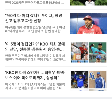
기, 일본프로야구도 143~144경기를 치른다. 숫
연이 2026시즌 한국여자프로골프(KLPGA) 투어
자만 놓고 보면 KBO가 유난히 혹사 구조라고 말
하반기 첫 대회 제주삼다수 마스터스(총상금 10
하기 어렵다.하지만 중요한 것은 숫자가 아니라
억 원, 우승상금 1억8000만 원) 2라운드에서 단
환경이다. 한국의 여름은 달라지고 있다. 과거와
독 선두로 도약했다.강채연은 7일 제주도 서귀
'760억 다 어디 갔나?' 푸이그, 형량
비교하기 어려울 정도로 폭염이 길어지고 강해
포의 테디밸리 골프앤리조트(파72)에서 열린 2
지고 있다. 여기에 장마, 이
선고 앞두고 파산 신청
라운드에서 버디 5개와 보기 1개를 묶어 4언더
파 68타를 쳤다. 중간합계 9언더파 135타로 전
야구팬들에게 강렬한 인상을 남겼던 '쿠바 야생
날 공동 4위에서 선두로 올라섰다. 공동 2위 그
마' 야시엘 푸이그의 인생이 또 한 번 중대한 갈
룹(8언더파 136타)과는 한 타 차다.이 대회는 그
림길에 섰다. 메이저리그와 한국 프로야구에서
에게 특별하다. 2023년 정규투어에 데뷔한 강채
거액을 벌었던 푸이그가 연방 사건 선고를 앞두
연은 2024년 8월 이 대회에서 공동 2위로 주목
고 파산보호를 신청했다.푸이그는 최근 미국 플
'이 5명이 정답인가?' KBO 최초 명예
받았으나, 지난해 상금순위 75위에 그쳐 시드순
로리다 파산 법원에 챕터11 파산보호 신청을 냈
위전으로 밀렸고 본선에서도 78위에
의 전당, 선동열·최동원·이승엽·송진
다. 챕터11은 기업이나 개인이 채권자들과 협의
를 통해 재정 구조를 재편할 수 있도록 돕는 제도
우·김응용을 둘러싼 논쟁
한국 프로야구 역사에 남을 새로운 이정표가 세
다.미 매체들에 따르면 푸이그의 자산 규모는
워진다. 한국야구 명예의 전당 건립이 2027년으
1000만~5000만 달러(약 146억~730억 원), 부
로 다가오면서 이제 야구계의 관심은 하나의 질
채는 100만~1000만 달러(약 14억~146억 원) 수
문으로 향하고 있다. "누가 한국 야구 최초의 명
준으로 신고됐다. 다만 법원은 채권자 목록과 자
예의 전당 헌액자가 될 것인가?"현재 가장 많이
'KBO판 다저스인가?'…최형우·페덱·
산 내역 등 일부 필수 자료가 빠졌다며 서류 미비
거론되는 후보군은 선동열, 최동원, 이승엽, 송
를 지적했다.관심이 쏠리는 이
보스 이어 미야모리까지, 삼성의 '스펙
진우, 그리고 김응용 감독이다. 한국 야구의 시
대별 상징성과 업적을 고려하면 충분히 설득력
만렙' 승부수
미국 메이저리그의 LA 다저스는 막강한 자본력
있는 이름들이다.선동열은 한국 야구가 배출한
과 데이터 분석을 바탕으로 이미 검증된 스타들
최고의 투수로 평가받는다. 해태 시절 통산 146
을 영입하는 대표적인 팀이다. 오타니 쇼헤이를
승과 평균자책점 1.20이라는 압도적인 기록을
비롯해 메이저리그 정상급 선수들을 품으며 매
남겼고, 1980년대 후반 리그를 지배했다. 일본
시즌 우승 후보로 평가받는 다저스의 행보는 늘
프로야구에서도 성공하며 한국 선수의 해외 진
야구계의 관심을 끌었다. 가능성에 투자하기보
출 가능성을 보여준 상징적인 존
다, 이미 무대에서 증명한 선수들을 통해 당장의
경쟁력을 끌어올린다는 점이다.최근 한국 프로