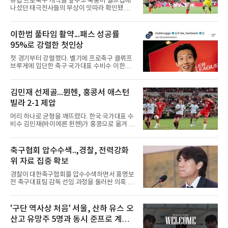
유럽 프로축구 개막을 앞두고 북중미 월드컵에
열린 휴스턴 애스트로스전에 9번 타자 2루수로
나섰던 태극전사들의 부상이 잇따라 확인됐다.
나서 2타수 1안타를 기록, 타율
독일 분데스리가 보루시아 묀헨글라트바흐는 8
일(한국시간) 옌스 카스트로프가 6일 아마추어
팀 로타흐-에게른과의 친선경기에서 어깨를 다
이한범 풀타임 활약...패스 성공률
쳐 당분간 출전이 어렵다고 밝혔다. 그는 후반 교
95%로 강렬한 첫인상
체 투입돼 두 골을 넣었으나 후반 22분 부상으로
물러났다.독일인 아버지와 한국인 어머니 사이
첫 경기부터 강렬했다. 벨기에 프로축구 클뤼프
에서 태어난 카스트로프는 측면 미드필더와 측
브루게에 입단한 축구 국가대표 수비수 이한범
면 수비가 가능한 자원으로, 월드컵 남아프리카
이 풀타임 데뷔전을 치르며 경기 최우수선수에
공화국과의 조별리그 3차전에 출전했다. 해외
뽑혔다.이한범은 8일(한국시간) 벨기에 브뤼헤
출생 혼혈 선수의 한국 남자 대표팀 월드컵 출전
의 얀 브레이덜 스타디온에서 열린 코르트레이
김민재 선제골...뮌헨, 홍콩서 애스턴
은 그가 처음이다. 묀헨글라트바흐는 23일 DFB
크와의 2026-2027 벨기에 주필러리그 1라운드
포칼 1라운드, 29일 라이프치히
빌라 2-1 제압
홈 경기에 선발로 나서 경기 종료까지 뛰었다.출
발 자체가 빨랐다. 2026 북중미 월드컵에서 한국
머리 하나로 균형을 깨뜨렸다. 한국 국가대표 수
의 조별리그 3경기를 모두 풀타임으로 소화하며
비수 김민재(바이에른 뮌헨)가 홍콩으로 옮겨 열
대표팀 중앙 수비의 주축으로 자리 잡은 그는 덴
린 프리시즌 경기에서 선제골을 터뜨리며 팀 승
마크 미트윌란을 거쳐 최근 벨기에 명문 클뤼프
리에 힘을 보탰다.김민재는 7일(현지시간) 홍콩
브루게로 옮겼는데, 입단 발표 나흘 만에 개막전
카이탁 스포츠파크에서 열린 애스턴 빌라(잉글
축구협회 압수수색..,경찰, 전력강화
선발로 곧장 투입돼 90분을 소화하며 팀의 3-0
랜드)와의 친선경기에서 전반 37분 0의 균형을
완승에 힘을 보탰다.기록도
위 자료 집중 확보
깨는 골을 넣었다. 톰 비쇼프가 왼쪽 측면에서 올
린 프리킥에 묘하게 머리를 갖다 대 방향을 바꾸
경찰이 대한축구협회를 압수수색하면서 홍명보
며 골 그물을 흔들었다.흐름은 좋았다. 제주전에
전 축구대표팀 감독 선임 과정을 둘러싼 의혹 규
서 주장 완장을 차고 30여 분을 소화했던 그는
명에 속도가 붙었다.월드컵 조별리그 탈락 이후
이날도 선발로 나서 요나탄 타와 중앙 수비진에
비판이 홍 전 감독에게 집중됐지만 경찰의 시선
서 호흡을 맞췄고, 후반 18분까지 뛰고 이토 히
은 다른 곳을 향한다. 성적 부진과 별개로 선임
'구단 역사상 처음' 서울, 산하 유스 오
로키로 교체됐다.분데스리가 최다 우승팀(35회)
과정에 부당함이 있었는지가 수사의 본류다.7일
뮌헨은 프리시즌 아시아
산고 유망주 5명과 동시 준프로 계
연합뉴스 취재를 종합하면 서울경찰청 광역수사