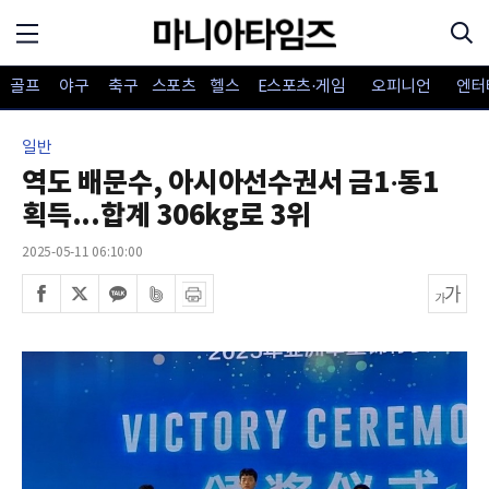
골프
야구
축구
스포츠
헬스
E스포츠·게임
오피니언
엔터
일반
역도 배문수, 아시아선수권서 금1·동1
획득...합계 306kg로 3위
2025-05-11 06:10:00