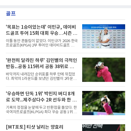
골프
'목표는 1승이었는데' 이민규, 데이비
드골프 투어 15회 대회 우승…시즌 2
승
이틀 동안 흔들림이 없었다. 이민규가 2026 한국
프로골프(KPGA) 2부 투어인 데이비드골프 투어
15회 대회(총상금 1억원)에서 시즌 두 번째 우승
을 거뒀다.이민규는 7일 충남 태안 솔라고 CC(파
71)에서 열린 2라운드에서 버디만 8개를 잡아 8
'완전히 달라진 하루' 김민별의 극적인
언더파 63타를 쳤다. 전날 보기 없이 9언더파로
반등...공동 115위서 공동 38위로 도
개인 18홀 최저타를 세웠던 그는 최종 합계 17언
더파 125타로, 공동 2위 박태완과 안해천(이상
약
바닥까지 내려갔던 순위표를 하루 만에 뒤집었
13언더파 129타)을 4타 차로 따돌렸다. 우승 상
다. 최악의 1라운드를 보냈던 김민별이 2라운드
금은 2천만원이다.여정에는 성장이 담겼다.
에서 반등에 성공했다.김민별은 7일 제주도 서
2021년 KPGA 프로로 입회해 2부 투어에서 활
귀포의 테디밸리 골프앤리조트(파72)에서 열린
약해온 이민규는 지난 5월 데이비드골프 투어 7
2026시즌 한국여자프로골프(KLPGA) 투어 제주
'우승하면 단독 1위' 박민지 버디 8개
회 대회에서 데뷔 첫 승을 거뒀다.
삼다수 마스터스(총상금 10억 원) 2라운드에서
로 도약...제주삼다수 2R 선두와 한 타
보기 없이 버디만 7개를 잡아 7언더파 65타를 쳤
다. 중간합계 1언더파 143타를 기록한 그는 전날
차
기록의 정점을 눈앞에 두고 반환점을 돌았다. 한
공동 115위에서 무려 77계단 뛰어오른 공동 38
국여자프로골프(KLPGA) 최다 우승 공동 1위 박
위로 컷을 통과했다. 이번 대회 컷 기준은 1오버
민지가 제주삼다수 마스터스(총상금 10억원)에
파 145타였다.전날과는 딴판이었다. 1라운드에
서 선두권으로 올라섰다.통산 20승의 박민지는
서 버디 1개에 보기 5개, 더블보기 1개를 묶어 6
7일 제주 서귀포시 테디밸리 골프앤리조트(파
[MT포토] 티샷 날리는 양효리
오버파 78타로 공동 115위에 머물러 컷 탈락이
72)에서 열린 2라운드에서 버디 8개와 보기 1개