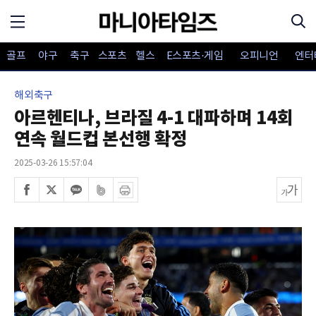
골프
야구
축구
스포츠
헬스
E스포츠·게임
오피니언
엔터
해외축구
아르헨티나, 브라질 4-1 대파하며 14회
연속 월드컵 본선행 확정
2025-03-26 15:57:04