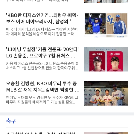
구 NC 다이노스가 7일 포수 이희성, 내야수 이
까지 1군에서 69경기 2승 3패 10홀드 1세이브
한, 외야수 윤준혁을 올겨울 호주프로야구(ABL)
평균자책점 5.10을 기록했다. 올해는 2군 오이식
시드니 블루삭스에 파견한다고 밝혔다.세 선수
스 니가타 알비렉스 소속으로 17경기에 등판해
는 11월 12일 호주로 출국해 ABL 정규리그 일정
'KBO판 다저스인가?'…최형우·페덱·
5승 5패 평균자책점 4.36을 남겼다. 그는 치열하
을 소화한 뒤 내년 2월 귀국한다. NC는 비시즌
게 우승 경쟁을 하는 팀에서 뛰게
보스 이어 미야모리까지, 삼성의 '스펙
기간 유망주들에게 실전 경기 경험을 주기 위해
파견 프로그램을 진행하게 됐다고 전했다.이는
만렙' 승부수
미국 메이저리그의 LA 다저스는 막강한 자본력
처음이 아니다. NC는 2022년 질롱 코리아,
과 데이터 분석을 바탕으로 이미 검증된 스타들
2023년 브리즈번 밴디츠, 2024년 퍼스 히트 등
을 영입하는 대표적인 팀이다. 오타니 쇼헤이를
매년 ABL 구단에 유망주를 파견해왔다.
비롯해 메이저리그 정상급 선수들을 품으며 매
시즌 우승 후보로 평가받는 다저스의 행보는 늘
'11이닝 무실점' 키움 전준표·'20안타'
야구계의 관심을 끌었다. 가능성에 투자하기보
LG 손용준, 프로야구 7월 퓨처스 루키
다, 이미 무대에서 증명한 선수들을 통해 당장의
경쟁력을 끌어올린다는 점이다.최근 한국 프로
상
키움 히어로즈 전준표와 LG 트윈스 손용준이 퓨
야구에서도 비슷한 방향성을 보여주는 팀이 있
처스리그 7월 신인왕으로 뽑혔다.한국야구위원
다. 바로 삼성 라이온즈다. 삼성은 오프시즌 최형
회(KBO)는 7일 2026 메디힐 KBO 퓨처스리그 7
우를 다시 품었다. 이는 단순한 베테랑 영입이 아
월 퓨처스 루키상 수상자로 두 선수를 선정했다
니라, 승부처에서 힘을 발휘할 수 있는 검증된
고 밝혔다. 대체 선수 대비 승리 기여도(WAR)를
오승환·김병현, KBO 마무리 투수 중
리더를 선택한 것이다.외국인 대체 투수 구성도
기준으로 전준표가 0.63, 손용준이 0.73으로 각
마찬가지다. 메이저리그
MLB 갈 재목 지목...김택연·박영현·조
각 투수와 타자 부문 1위에 올랐다.전준표의 7월
은 완벽했다. 두 경기에 모두 선발 등판해 11이
병현
한미일 무대를 모두 경험한 두 투수가 KBO리그
닝 무실점으로 2승을 챙겼다. 월간 평균자책점
마무리 자원들의 메이저리그 가능성을 짚었다.
0.00으로 전체 1위, 이닝당 출루허용률(WHIP)
오승환은 7일 서울 용산구 코레아노스 키친 녹
은 1.00이다. 서울고 졸업 후 2024 신인 드래프
사평점에서 열린 'MLB 브렉퍼스트 클럽 시즌2'
트 1라운드 8순위로 키움에 입단했다.손용준은
미디어데이에서 김택연(두산 베어스)과 박영현
방망이로 존재감을 드러냈다. 지난달 퓨처스리
축구
(kt wiz), 조병현(SSG 랜더스)을 지목했다. 그는
그 전체에서 가장 많은 20안타를 때
KBO리그에 구속과 신체 능력이 좋은 선수가 많
다며 세 이름을 꺼냈다.다만 조건을 달았다. 오승
환은 이들이 경기 운영 능력과 경험을 더 쌓으면