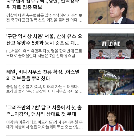
축구협회 압수수색..,경찰, 전력강화
메이저리그 진출이 가능하다면서도, 지금보다
위 자료 집중 확보
한두 단계 성장해야 성공할 수 있다고 강조했다.
김병현도 같은 방향을 짚었다. 그는 김택연과 박
경찰이 대한축구협회를 압수수색하면서 홍명보
영현을 꼽으며 한국에서는 최고 대우를 받지만
전 축구대표팀 감독 선임 과정을 둘러싼 의혹 규
미국은 다르다고 조언했다.
명에 속도가 붙었다.월드컵 조별리그 탈락 이후
비판이 홍 전 감독에게 집중됐지만 경찰의 시선
은 다른 곳을 향한다. 성적 부진과 별개로 선임
'구단 역사상 처음' 서울, 산하 유스 오
과정에 부당함이 있었는지가 수사의 본류다.7일
산고 유망주 5명과 동시 준프로 계
연합뉴스 취재를 종합하면 서울경찰청 광역수사
단 금융범죄수사대는 전날 축구협회 사무실 등
약...ACL2 겨냥
FC서울이 유스 유망주 다섯 명을 한꺼번에 프로
을 압수수색해 감독 선임 관련 자료를 다수 확보
무대로 끌어올린다.서울은 7일 산하 유스팀 서
했다. 특히 감독 후보를 검토해 이사회에 추천하
울 오산고 소속 선수 5명과 준프로 계약을 맺었
는 전력강화위원회가 생성한 자료를 집중적으로
다고 밝혔다. 한 번에 다섯 명과 계약한 것은 구
확보한 것으로 알려졌다.경찰은 협회가 홍 전 감
단 역사상 처음으로, 3학년 김강준·신지섭·이서
레알, 비니시우스 잔류 확정...아스널
독을 1순위 후보로 정하고 검증한 과정, 이사회
현·정현웅과 2학년 정하원이 대상이다.오산고의
의 최종 승인 경위를 살
의 러브콜을 뿌리쳤다
성적이 배경이 됐다. 올 시즌 백운기 전국 고등학
교 축구대회와 코리아풋볼파크 U-18 챔피언스
붙잡을 선수를 지켰고, 미래의 자원도 더했다.
컵, K리그 U-17 챔피언십을 잇달아 제패했다.시
브라질 출신 '특급 골잡이' 비니시우스 주니오르
기도 맞물렸다. 서울은 9월 시작하는 아시아축
(26)가 레알 마드리드와의 동행을 2032년까지
구연맹(AFC) 챔피언스리그2(ACL2)를 앞두고 선
이어간다.스페인 프로축구 프리메라리가 '거함'
수단 깊이를 더하는 동시에 유스 출신에게 국제
레알 마드리드는 7일(한국시간) 비니시우스와
'그리즈만의 7번' 달고 서울에서 첫 출
무대 경험을 주려 했다.면면도 다양하다. 측면 공
2032년 6월 30일까지 유효한 6년 연장 계약에
격수 정현웅은 돌파력이
격...이강인, 맨시티 상대로 첫 무대
합의했다고 공식 발표했다. 비니시우스는 재계
약 확정 후 사회관계망서비스(SNS)에 베르나베
이강인(아틀레티코 마드리드)의 새 유니폼 첫 무
우에서의 8년은 너무 짧다며, 앞으로 6년, 그리
대가 서울에서 열린다.아틀레티코는 오는 9일
고 영원히 함께하겠다고 애정을 드러냈다.성사
오후 8시 서울월드컵경기장에서 맨체스터 시티
과정에는 우여곡절이 있었다. 그는 최근 잉글랜
와 2026 쿠팡플레이 시리즈 친선 경기를 치른다.
드 프리미어리그(EPL) 챔피언 아스널의 뜨거운