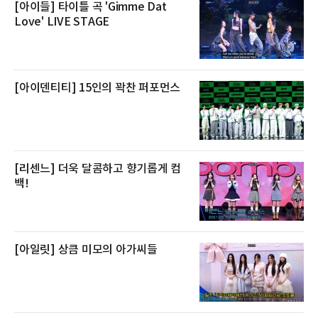
전복은 산지에서 채취한 뒤 전국으로 직송되는
[아이들] 타이틀 곡 'Gimme Dat
방식으로 운영된다. 신선도가 중요한 상품인 만
Love' LIVE STAGE
큼 이르면 다음 날 오전 배송이 가능하도록 물류
망을 활용하고 있다.쿠팡의 전복 매입량도 늘고
있다. 쿠팡에 따르면 전복 매입량은 2020년 30
톤 미만에서 2022년 140톤
[아이덴티티] 15인의 꽉찬 퍼포먼스
[리센느] 더욱 달콤하고 향기롭게 컴
백!
[아일릿] 상큼 미모의 아가씨들