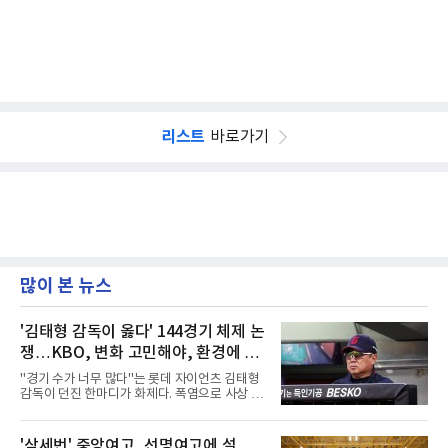
리스트
바로가기
많이 본 뉴스
'김태형 감독이 옳다' 144경기 체제 논
쟁…KBO, 변화 고민해야, 환경에 맞
는 경기 수가 바람직
"경기 수가 너무 많다"는 롯데 자이언츠 김태형
감독이 던진 한마디가 화제다. 폭염으로 사상 초
유의 이틀 연속 전 경기 취소가 결정된 날, 김 감
독은 단순히 더위를 이야기하지 않았다. 우천,
폭염, 부상 등 변수가 늘어나는 현실에서 현재
'삼세번' 중앙여고, 선명여고에 설