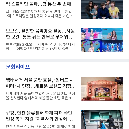
강렬하게 담겼다. 짙은 아이섀도와 푸른빛·금빛·
페스티벌', '뷰티풀 민트 라이프 2026', '2026
억 스트리밍 돌파…팀 통산 두 번째
붉은빛의 컬러 렌즈가 비현실적인 분위기를 자
아내고, 여러 원색이 불규칙하게 뒤섞인 멀티컬
코르티스(CORTIS)가 팀 통산 두 번째로 단일곡
러 헤어와 과감한 블루·블랙 립 메이크업이 낯설
2억 스트리밍을 달성했다.소속사 측은 29일 “코
고도 매혹적인 비주얼을 완성했다.스타일링 역
르티스의 데뷔 앨범 수록곡 ‘FaSHioN’이 글로
시 파격적이다. 스터드와 망사, 코르셋, 풍성한
벌 오디오·음원 스트리밍 플랫폼 스포티파이에
레이스 등 언뜻 어울리지 않을 듯한 소재와 실루
서 27일 자로 누적 재생 수 2억 회를 돌파했
브브걸, 활발한 음악방송 활동…시원
엣을 거침없이 결합했다. 멤버들은 각기 다른 개
다”고 밝혔다.곡이 발표된 지 약 10개월 만이다.
성을 살린 스타일링을 선
한 보컬+통통 튀는 안무로 무더위 사
팀의 첫 번째 2억 스트리밍 곡은 동일 음반에 수
록된 ‘GO!’다. 이 노래는 공개 약 9개월 만인 지
냥
브브걸(BBGIRLS)이 ‘서머 퀸’의 존재감을 다시
난달 26일 자에 2억 고지를 밟았다. 이는 최근 5
한번 보여줬다.브브걸은 지난 16일 새 싱글
년 내 데뷔한 보이그룹의 곡 중 최단기 2억 달성
'BODY WAVE'(바디 웨이브)를 발매하고 각종 음
이며 ‘FaSHioN’이 그 다음이다.코르티스는 평
악방송에 출연했다.브브걸은 컴백 이후 Mnet
소 관심이 많은 ‘패션’을 소재로 곡을 공동 창작
'엠카운트다운'을 시작으로 KBS2 '뮤직뱅크',
했다. “내 티, 5 bucks 바지는, 만원” 등 멤버들
문화라이프
MBC '쇼! 음악중심', SBS '인기가요' 등 주요 음
의 라이프 스타일
악방송 무대에 올라 화려한 퍼포먼스를 펼쳤다.
시원한 에너지와 안정적인 라이브, 통통 튀는 매
력을 앞세워 매 무대 색다른 볼거리를 선사했다.
앰배서더 서울 풀만 호텔, ‘앰버드 시
특히 화사한 파스텔 톤의 비치웨어부터 청량한
어터’ 새 단장…새로운 브랜드 경험 선
마린룩, 햇살 아래 반짝이는 물결을 연상시키는
사
스커트, 강렬한 붉은 계열의 스타일링까지 각기
앰배서더 서울 풀만 호텔이 새로운 브랜드 경험
다른 매력을 선보였다. 브브걸은 다채로운 여름
을 선사한다.앰배서더 서울 풀만 호텔 측은 4일
패션을 완벽하게 소화하며 보
“호텔 공식 마스코트 앰버드(Ambird)의 새로운
이야기를 담은 인형 극장 콘셉트의 공간 ‘앰버드
시어터(Ambird Theater)’를 새롭게 선보인
쿠팡, 인천 물류센터 화재 피해 주민
다”고 밝혔다.앰배서더 서울 풀만 호텔은 로비
일상 복귀 지원 “지역사회 안정에 총
한편에 마련된 앰버드 존을 통해 앰버드의 세계
관을 소개해왔다. 앰버드 존은 앰버드가 우주여
력”
인천 서해구 석남동 쿠팡 물류센터 화재로 인해
행 중 수집한 다양한 굿즈를 전시한 '앰버드 플래