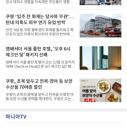
임시 대피소 생활을 지속해온 주민들이 생활 터
닛(Ambird Planet)과 계절별 플라워 연출로 사
전으로 돌아갈 수 있는 계기가 마련됐다. 쿠팡풀
랑받아온 ‘앰버드 가든(Ambird Garden)’으로
필먼트서비스(CFS)가 지난 28일부터 화재 피해
구성되어 있다.새 단장한 앰버드 시어터는 오페
주민을 대상으로 전문 출장 청소서비스 지원에
쿠팡 “입주 전 화재는 당사와 무관”…
라 극장을 모티브로 한 데코레이션으로 구성됐
나섬으로써 본격적인 지역사회 복구 작업이 시
다. 무대 공간 및 티켓 박스
탄내 의혹도 외부 연기 유입 반박
작된 것이다.대피소 주민 중심 청소 접수, 첫날
부터 2가구 지원 완료CFS는 신현초등학교, 신
인천 석남동 쿠팡 물류센터 화재를 둘러싸고 확
현북초등학교, 신현여자중학교 등 인천 서해구
인되지 않은 의혹이 확산되자 쿠팡이 반박에 나
관내 임시 대피소 3곳에서 체류해온 화재 피해
섰다. 화재 전 센터 내부에서 탄내가 났다는 주장
주민들을 대상으로 출장 청소업체 요청 접수를
에 대해서는 외부 화재 연기 유입이라고 설명했
시작했다. 현장에서 극심한 피해를 입은 지역 주
고, 2023년 같은 물류센터에서 발생한 화재에
앰배서더 서울 풀만 호텔, '오후 6시
민들의 호응 속에 CFS는 즉시 행동에 나섰다. 지
대해서도 쿠팡 입주 전 공사 과정에서 벌어진 일
난 28일 오후 전문 청소업체와
체크인 딜' 패키지 선봬
이라며 선을 그었다.쿠팡은 21일 인천 물류센터
내부에서 불이 타는 냄새가 났다는 의혹과 관련
앰배서더 서울 풀만 호텔이 오는 12월 31일까지
해 “사실무근”이라는 입장을 밝혔다.회사 측은
'6PM Check-in Deal(오후 6시 체크인 딜)' 패키
“인근에서 지난 15일 다른 회사에서 발생한 대
지를 선보인다.이번 패키지는 오후 6시 체크인
형 화재 연기가 인입돼 즉시 방재팀이 조사한 결
으로 여유로운 저녁 시간부터 호텔 스테이를 시
과 일산화탄소가 미검출됐고, 내부 문제가 아닌
작할 수 있도록 준비됐다.앰배서더 서울 풀만 호
쿠팡, 초복 앞두고 전복·장어 등 보양
것으로 확인됐다”고 설명했다.이어 “정확한 화
텔 측은 “퇴근 후 또는 주말 도심 속에서 짧지만
재 원인은 추후 조사될
수산물 70여종 할인
온전한 휴식을 원하는 고객들에게 특별한 경험
을 제공한다”고 밝혔다.패키지는 디럭스와 이그
쿠팡이 초복과 중복을 앞두고 전복을 비롯한 여
제큐티브 두 가지 타입으로 구성된다. 디럭스 패
름 보양 수산물 판매를 확대한다. 쿠팡은 오는
키지는 객실 1박(룸 온리)으로 심플한 호캉스를
20일까지 전복, 문어, 낙지, 장어 등 70여종의 수
즐길 수 있으며, 이그제큐티브 패키지는 객실 1
산물을 할인 판매한다고 8일 밝혔다.이번 행사
박과 함께 클럽 앰배서더 라운지 2인 이용, 웰니
에는 국내산 활전복과 문어, 낙지, 장어, 생물새
스 센터 사우나 2인 이용 혜택이 포함된다.특히
마니아TV
우 등이 포함됐다. 쿠팡은 올해 큰 크기의 전복
클럽 앰배서더 라운지
생산량이 늘어난 점을 반영해 주요 산지 상품을
로켓프레시 새벽배송으로 선보인다고 설명했다.