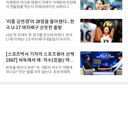
록하며 조 1위로 결승 토너먼트에 진출했다.경
이재영과 이다영 쌍둥이 자매가 아제르바이잔에
복고는 1쿼터 초반부터 박지오의 높은 슛 성공
서 한솥밥을 먹는다.아제르바이잔 슈퍼리그 투
률을 앞세워 공격을 주도하며 24-15로 기선을
란VC는 지난 4일 이재영 영입을 알린 데 이어 7
제압했다. 이후에도 전력의 우위를 바탕으로 경
일 이다영과도 계약했다고 발표했다. 구단은 이
기를 운영한 경복고는 전반을 40-34로 마친 뒤,
다영이 2026-2027시즌 투란 소속으로 활약할
'리틀 김연경'이 28점을 몰아쳤다...한
후반 들어 내·외곽에서 고른 득점포를 가동하며
예정이라고 전했다.두 선수가 국내를 떠난 것은
점수 차를 크게 벌려 여유 있게 승
국 U-17 여자배구 산뜻한 출발
2021년이다. V리그 흥국생명 소속이던 당시 중
학교 시절 학교 폭력을 행사했다는 폭로가 나오
사상 첫 무대의 첫 경기를 웃으며 마쳤다. 한국
면서 한국 배구계를 등졌다.이재영의 해외 여정
17세 이하(U-17) 여자 배구대표팀이 아시아 챔
은 순탄치 않았다. 2021년 말 그리스 PAOK 테
피언 자격으로 처음 나선 세계선수권에서 데뷔
살로키니에 입단했으나 무릎 부상으로 몇 경기
전을 승리로 장식했다.이승여 감독이 이끄는 한
뛰지 못했고, 긴 공백 끝에 지난해 7월 일본 SV
국은 7일(한국시간) 칠레 로스 안데스의 리세오
[스포츠박사 기자의 스포츠용어 산책
리그 빅토리아 히메지에 합류했다가 지난 5월
믹스토 체육관에서 열린 2026 국제배구연맹
팀을 떠났다.이다영은 더 많은 무대를
1867] 바둑에서 왜 ‘치수(置數)’라고
(FIVB) U-17 여자 세계선수권대회 조별리그 D조
1차전에서 푸에르토리코를 3-1(25-10 25-23
말할까
바둑을 배우다 보면 "두 사람의 치수가 어떻게
19-25 26-24)로 이겼다.승리의 중심에는 '리틀
되나요?"라는 말을 자주 듣는다. 초보자에게는
김연경'으로 불리는 아웃사이드 히터 손서연(선
다소 낯선 표현이다. ‘치수(置數)’는 한자어로
명여고)이 있었다. 그는 공격 24점에 블로킹과
'둘 치(置)'와 '셀 수(數)'를 쓴다. '돌을 놓는 수'라
서브 각 2점을 더해 양 팀 최다인 28점을 몰아쳤
는 의미이다. 두 사람이 대등하게 승부할 수 있도
다. 장수인이 11점, 최민주가 8점, 어민서가 7점
록 약한 쪽에게 미리 흑돌을 놓아주는 개수를 가
으로 힘을 보탰다.승점 3을 챙긴 한
리킨다. 오늘날의 접바둑에서 말하는 '두 점', '세
점'이 바로 치수다. (본 코너 1844회 ‘왜 '접바
둑'이라 말할까’ 참조)일본어에서도 같은 한자를
사용한다. 일본에서는 ‘置き石(오키이시, 놓는
돌)’ 또는 ‘手合割(테아이와리, 대국 조건)’이라
는 표현을 많이 쓰지만, ‘置数(ちすう, 치스
우)’라는 용례도 문헌에서 확인된다. 다만 현대
일본