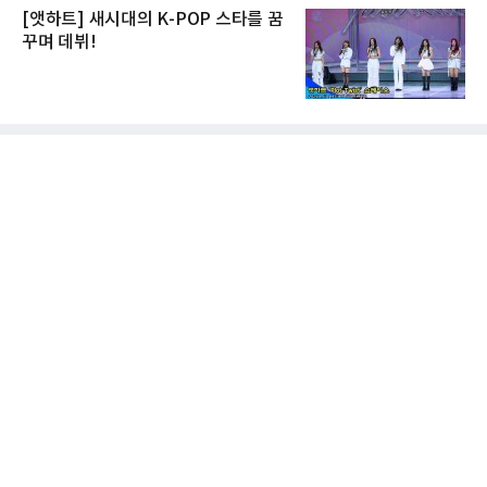
[앳하트] 새시대의 K-POP 스타를 꿈
꾸며 데뷔!