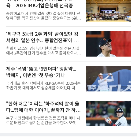
팀당 144경기 체제가 과연 지속 가능한지 질문
욕…2026 IBK기업은행배 전국중고
을 던졌다.물론 144경기가 세계적으로 특별히
많은 숫자는 아니다. 메이저리그는 팀당 162경
배구대회 우승
중앙여고가 세 번째 결승 맞대결 끝에 마침내 선
기, 일본프로야구도 143~144경기를 치른다. 숫
명여고를 꺾고 정상에 올랐다.중앙여고는 6일
자만 놓고 보면 KBO가 유난히 혹사 구조라고 말
충북 제천실내체육관에서 열린 2026 IBK기업은
하기 어렵다.하지만 중요한 것은 숫자가 아니라
행배 전국중고배구대회 18세 이하 여자부 결승
환경이다. 한국의 여름은 달라지고 있다. 과거와
에서 선명여고를 세트스코어 3-1(13-25, 25-14,
'제구력 5등급 2주 과외' 꼴이었던 김
비교하기 어려울 정도로 폭염이 길어지고 강해
25-17, 25-10)로 물리치고 우승을 차지했다.첫
지고 있다. 여기에 장마, 이
서현의 일본 연수...'종합검진표'에 불
세트를 13-25로 내주며 불안하게 출발한 중앙여
고는 이후 조직력을 되찾아 2세트부터 경기 주
과
한화 이글스의 영건 김서현이 일본의 전문 시설
도권을 완전히 장악했다. 강한 서브와 탄탄한 수
에서 2주간의 단기 연수를 마치고 돌아왔으나,
비를 앞세워 내리 세 세트를 따내며 짜릿한 역전
실전 마운드에서 여전히 극심한 제구 난조를 노
승을 완성했다.이번 우승은 더욱 의미가 컸다. 중
출하며 야구 팬들과 전문가들 사이에 씁쓸한 뒷
앙여고는 올해 3월 춘계연맹전과 5월 종별선수
맛을 남기고 있다.출국 당시만 해도 선수의 고질
제주 '폭염' 뚫고 ‘6언더파’ 맹활약...
권대회 결승에서 모두 선명여고에 패해 준우승
적인 제구 문제를 해결할 특효약이 될 것처럼 포
에 머물렀다. 그러나 세 번째
박예지, 이번엔 ‘첫 우승’ 가나
장되었던 이번 연수는, 뚜껑을 열어보니 '제구력
5등급에게 2주짜리 족집게 과외를 붙여 1등급을
국가대표 출신 박예지가 KLPGA 투어 2026시즌
기대한 꼴'이었다는 냉정한 평가를 피하기 어렵
하반기 첫 대회에서도 상승세를 이어갔다.박예
게 됐다.야구에서 투수의 제구력은 오랜 시간 투
지는 6일 제주 서귀포 테디밸리 골프앤리조트에
구폼을 반복하며 몸에 새겨진 일종의 근육 기억
서 열린 KLPGA 투어 제주삼다수 마스터스 1라
과 밸런스의 산물이다. 릴리스 포인트의 미세한
운드에서 보기 없이 버디만 6개를 잡아내며 6언
"한화 때문"이라는 '하주석의 말이 옳
오차나 하체 활용의 불균형은 수백, 수천 번의
더파 66타를 쳤다. 박예지는 서어진, 신다인과
교정 훈련과 실전 피드
다...팀에 대한 이야기, 끝까지 안 하는
선두권을 형성했다.이날 경기가 열린 테디밸리
골프앤리조트 역시 전국적 폭염을 피해가지 못
게 도리
누구나 인생에서 한 번쯤은 정든 조직을 떠나 새
했다. 대회장의 최고 기온은 35도에 달했다. 섬
로운 터전으로 옮기는 순간을 마주한다. 오랫동
지역 특성상 습도가 높아 체감온도는 더 높게 느
안 애정을 쏟았던 직장이든, 혹은 아쉬움과 상처
껴졌다.하지만 박예지는 폭염 만큼이나 매섭고
를 안고 떠난 곳이든 마침표를 찍는 일은 늘 복잡
뜨거운 경기력을 선보이며 첫 우승을 향한 발판
한 감정을 동반한다. 그곳을 떠난 뒤 주위에서 묻