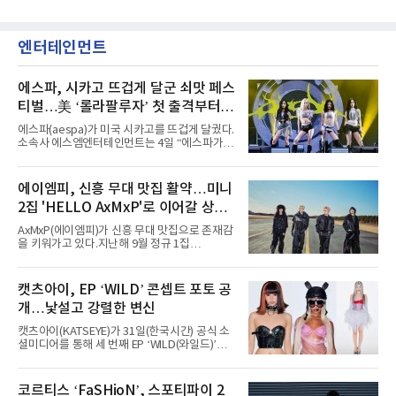
엔터테인먼트
에스파, 시카고 뜨겁게 달군 쇠맛 페스
티벌…美 ‘롤라팔루자’ 첫 출격부터
증명한 존재감
에스파(aespa)가 미국 시카고를 뜨겁게 달궜다.
소속사 에스엠엔터테인먼트는 4일 “에스파가
지난 2일(현지 시간) 미국 시카고 그랜트 파크에
서 열린 ‘롤라팔루자 시카고’(Lollapalooza
Chicago)의 알리안츠 스테이지에 올랐다”며
에이엠피, 신흥 무대 맛집 활약…미니
“총 14곡으로 구성된 세트리스트를 선사, 데뷔 7
2집 'HELLO AxMxP'로 이어갈 상승
년 차다운 노련한 무대 매너와 파워풀한 에너지
로 현장의 분위기를 압도했다”고 밝혔다.1991
세
AxMxP(에이엠피)가 신흥 무대 맛집으로 존재감
년 시작된 ‘롤라팔루자’는 8개 스테이지, 170여
을 키워가고 있다.지난해 9월 정규 1집
팀의 아티스트와 40만 명 이상의 관객이 운집하
'AxMxP'를 발매하며 가요계에 정식 출격한
는 북미 최대 규모의 페스티벌이다.올해 ‘롤라팔
AxMxP는 데뷔 전부터 버스킹과 각종 페스티벌,
루자 시카고’에는 에스파 외에도 제니, 아이들,
공연 무대에 오르며 실전 경험을 쌓아왔다.이들
캣츠아이, EP ‘WILD’ 콘셉트 포토 공
코르티스 등 K팝 스타들이 출연진 명단에 이름
은 소속사 패밀리 콘서트를 비롯해 '뷰티풀 민트
을 올렸다.이날 에스파는
개…낯설고 강렬한 변신
라이프 2025', '2025 부산국제록페스티벌' 등 대
형 무대에 잇달아 출연해 당찬 에너지와 풋풋한
캣츠아이(KATSEYE)가 31일(한국시간) 공식 소
매력으로 음악팬들의 눈도장을 찍었다.이후
셜미디어를 통해 세 번째 EP ‘WILD(와일드)’의
AxMxP는 '카운트다운 판타지 2025-2026',
콘셉트 포토와 트랙리스트를 공개했다.‘Wild
'PEAKBOX 2025 vol.2 : 사랑·청춘·행복', '2025
heart(와일드 하트)’라는 제목이 붙은 콘셉트 포
Someday Christmas - 부산' 등 무대를 통해 안
토에는 멤버들의 본능적이고 야성적인 면모가
코르티스 ‘FaSHioN’, 스포티파이 2
정적인 실력을 입증했고, 올해 '2026 어썸뮤직