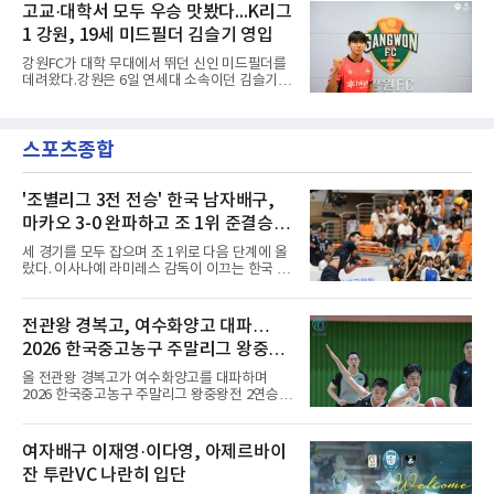
구단 소집 명단에 이강인이 포함되면서 변수가
고교·대학서 모두 우승 맛봤다...K리그
관심을 받았는데, 18개월간 이어진 재계약 협상
없는 한 그의 첫 출격은 서울이 된다.등번호부터
이 한때 교착됐기 때문이다. 그러
1 강원, 19세 미드필더 김슬기 영입
무게가 실렸다. 이강인은 첫 경기부터 7번을 단
다. 2010년대 팀의 전성기를 이끈 앙투안 그리즈
강원FC가 대학 무대에서 뛰던 신인 미드필더를
만이 달았던 번호다.합류 과정은 순탄치 않았다.
데려왔다.강원은 6일 연세대 소속이던 김슬기
스페인으로 건너가려던 그는 병역 특례 행정 절
(19)를 영입했다고 밝혔다. 186㎝, 79㎏의 신체
차 문제로 출국이 미뤄졌고, 국내에서 홀로 훈련
조건을 갖췄다.이력은 우승으로 채워져 있다. 수
해 왔다. 6일 입국하는 동료들과 처음 대면한 뒤
원고 시절 주축으로 활약하며 지난해 전국고등
짧게 호흡을 맞춰 경기에 나선다.역할도 관심사
스포츠종합
리그와 추계전국고등대회 우승에 기여했고, 올
다. 유려한 탈압박과
해 연세대 진학 후에는 춘계한산대첩기대학대회
정상에 올랐다. 2024년에는 17세 이하(U-17) 대
표팀 훈련에도 소집됐다.김슬기는 입단하게 돼
'조별리그 3전 전승' 한국 남자배구,
기쁘고 영광이라며 프로 무대에서도 성장해 팀
마카오 3-0 완파하고 조 1위 준결승
에 꼭 필요한 선수가 되겠다고 각오를 밝혔다.
진출
세 경기를 모두 잡으며 조 1위로 다음 단계에 올
랐다. 이사나예 라미레스 감독이 이끄는 한국 남
자배구 대표팀(세계랭킹 26위)이 2026 동아시
아남자선수권대회 조별리그를 3연승으로 마무
리했다.대표팀은 7일 몽골 울란바타르 AVA 아레
전관왕 경복고, 여수화양고 대파…
나에서 열린 대회 B조 조별리그 3차전에서 마카
2026 한국중고농구 주말리그 왕중왕
오(119위)를 세트 점수 3-0(25-18 25-16 25-15)
으로 제압했다. 일본과 대만에 이어 마카오까지
전 결승토너먼트 확정
올 전관왕 경복고가 여수화양고를 대파하며
꺾은 한국은 조별리그 전승으로 준결승 티켓을
2026 한국중고농구 주말리그 왕중왕전 2연승을
손에 넣었다.공격은 고르게 터졌다. 김요한(삼성
달성, 결승 토너먼트 진출을 확정했다.경복고는
화재)과 임재영(대한항공)이 각각 13점씩 올렸
7일 전남 해남 구교체육관에서 열린 대회 남고
고, 김준우(삼성화재)가 10득점, 이상현(국군체
부 H조 예선 2차전에서 박지오(26점)와 김호원
여자배구 이재영·이다영, 아제르바이
육부대)이 9득점으로 힘을 보탰다.대표팀은 8일
(22점)의 활약을 앞세워 여수화양고를 94-59로
오후 8시 30분 A조 2위와 결승
잔 투란VC 나란히 입단
완파했다. 이로써 경복고는 예선 2전 전승을 기