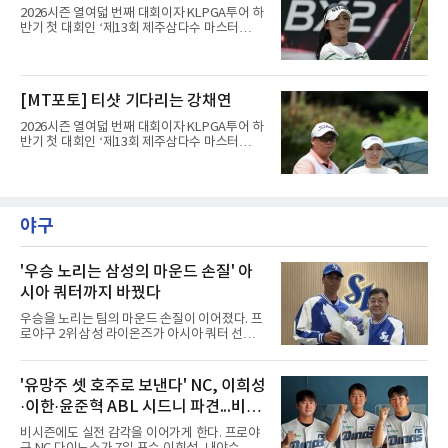
유력해 보였던 그였다.반전의 흐
를 묶어 7언더파 65타를 쳤다. 1라운드에서 71
2026시즌 열여덟 번째 대회이자 KLPGA투어 하
타로 공동 30위에 머물렀던 그는 8언더파 136타
반기 첫 대회인 ‘제13회 제주삼다수 마스터
로 최정원, 문정민, 서어진, 신다인과 공동 2위에
스’(총상금 10억 원, 우승상금 1억 8천만 원)가
이름을 올렸다. 단독 선두 강채연(9언더파 135
제주도 서귀포시에 위치한 테디밸리 골프앤리조
타)과는 한 타 차다.걸린 것이 크다. 지난 5월 sh
트(파72/6,767야드)에서 열리고 있다.7일 현재
수협은행 MBN 여자 오픈에서 통산 20승을 채운
2라운드 경기가 펼쳐지고 있다.양효리가 12번
[MT포토] 티샷 기다리는 강채연
박민지는 이번 대회에서 우승하면 KLPGA 통산
홀에서 경기하고 있다.
최다 우승 단독 1위에 오른다.라
2026시즌 열여덟 번째 대회이자 KLPGA투어 하
반기 첫 대회인 ‘제13회 제주삼다수 마스터
스’(총상금 10억 원, 우승상금 1억 8천만 원)가
제주도 서귀포시에 위치한 테디밸리 골프앤리조
트(파72/6,767야드)에서 열리고 있다.7일 현재
2라운드 경기가 펼쳐지고 있다.강채연이 12번
홀에서 경기하고 있다.
야구
'우승 노리는 삼성의 마운드 손질' 아
시아 쿼터까지 바꿨다
우승을 노리는 팀의 마운드 손질이 이어졌다. 프
로야구 2위 삼성 라이온즈가 아시아 쿼터 선수
교체를 단행했다.삼성은 7일 기존 아시아 쿼터
투수 미야지 유라(일본)를 한국야구위원회
(KBO)에 웨이버 공시 요청하고, 일본 출신 투수
'유망주 셋 호주로 보낸다' NC, 이희성
미야모리 사토시를 올 시즌 남은 기간 이적료 포
·이한·윤준혁 ABL 시드니 파견...비시
함 총 7만3천달러에 영입했다고 발표했다.미야
모리의 경력은 이렇다. 우완인 그는 2022년 일본
즌 실전 경험
비시즌에도 실전 감각을 이어가게 한다. 프로야
프로야구 라쿠텐 골든이글스에 입단해 2025년