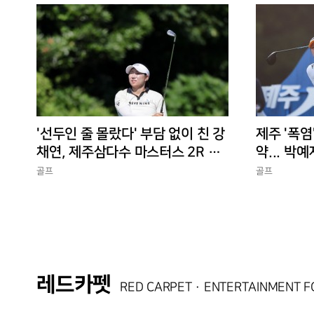
'선두인 줄 몰랐다' 부담 없이 친 강
제주 '폭염
채연, 제주삼다수 마스터스 2R 단
약... 박예
독 선두
골프
골프
레드카펫
RED CARPET · ENTERTAINMENT 