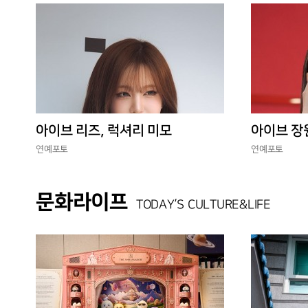
아이브 리즈, 럭셔리 미모
아이브 장
연예포토
연예포토
문화라이프
TODAY’S CULTURE&LIFE