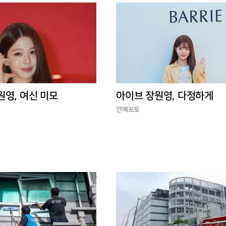
원영, 여신 미모
아이브 장원영, 다정하게
연예포토