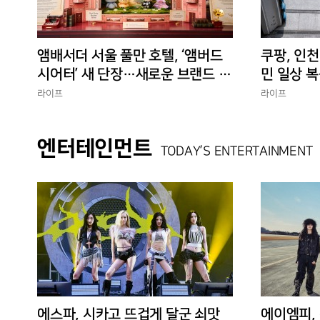
앰배서더 서울 풀만 호텔, ‘앰버드
쿠팡, 인천
시어터’ 새 단장…새로운 브랜드 경
민 일상 복
험 선사
에 총력”
라이프
라이프
엔터테인먼트
TODAY’S ENTERTAINMENT
에스파, 시카고 뜨겁게 달군 쇠맛
에이엠피,