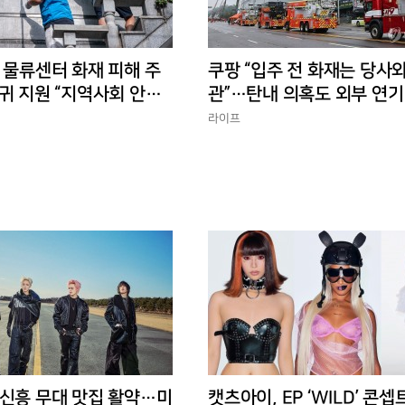
 물류센터 화재 피해 주
쿠팡 “입주 전 화재는 당사와
귀 지원 “지역사회 안정
관”…탄내 의혹도 외부 연기
반박
라이프
 신흥 무대 맛집 활약…미
캣츠아이, EP ‘WILD’ 콘셉