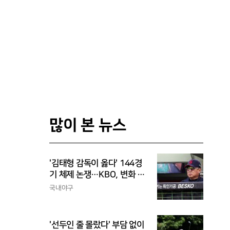
많이 본 뉴스
'김태형 감독이 옳다' 144경
기 체제 논쟁…KBO, 변화 고
민해야, 환경에 맞는 경기 수
국내야구
가 바람직
'선두인 줄 몰랐다' 부담 없이