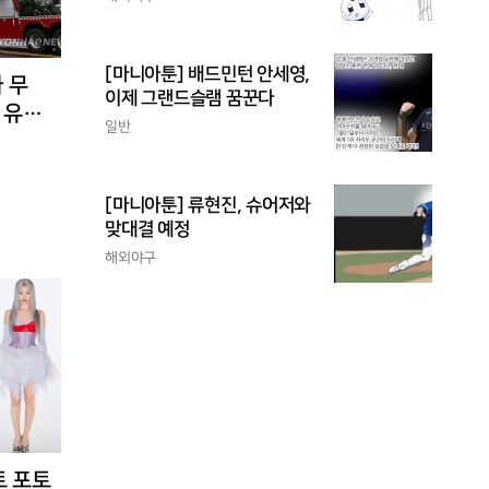
[마니아툰] 배드민턴 안세영,
 무
이제 그랜드슬램 꿈꾼다
 유입
일반
[마니아툰] 류현진, 슈어저와
맞대결 예정
해외야구
트 포토