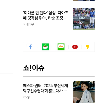
'이대론 안 된다' 삼성, 디아즈
에 경각심 줘야, 타순 조정으
론 해결 안 돼...벤치 대기 등
국내야구
채찍 들어야
쇼!이슈
에스파 윈터, 2024 부산세계
탁구선수권대회 홍보대사 위
촉
Kpop