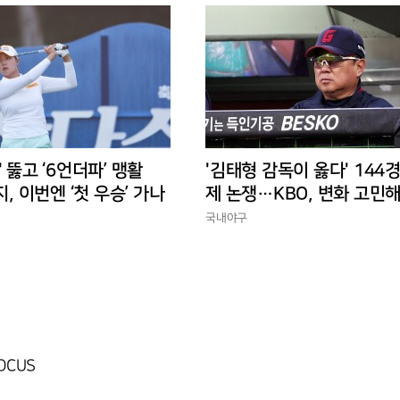
' 뚫고 ‘6언더파’ 맹활
'김태형 감독이 옳다' 144
지, 이번엔 ‘첫 우승’ 가나
제 논쟁…KBO, 변화 고민해
경에 맞는 경기 수가 바람직
국내야구
FOCUS