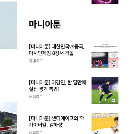
마니아툰
[마니아툰] 대한민국vs중국,
아시안게임 8강서 격돌
국내축구
[마니아툰] 이강인, 한 달만에
실전 경기 복귀!
해외축구
[마니아툰] 샌디에이고의 '맥
가이버칼, 김하성'
해외야구