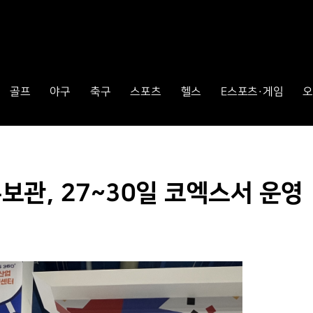
골프
야구
축구
스포츠
헬스
E스포츠·게임
오
홍보관, 27~30일 코엑스서 운영