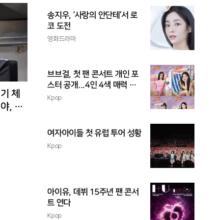
송지우, ‘사랑의 안단테’서 로
코 도전
영화드라마
브브걸, 첫 팬 콘서트 개인 포
스터 공개...4인 4색 매력 발
경기 체
산
Kpop
야, 환
여자아이들 첫 유럽 투어 성황
Kpop
아이유, 데뷔 15주년 팬 콘서
트 연다
Kpop