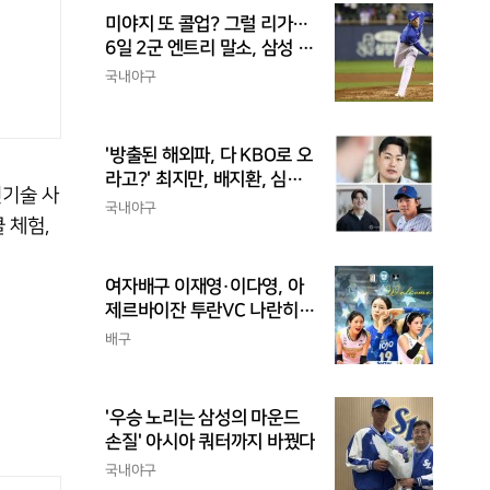
미야지 또 콜업? 그럴 리가…
6일 2군 엔트리 말소, 삼성 새
아시아쿼터 찾았나
국내야구
'방출된 해외파, 다 KBO로 오
라고?' 최지만, 배지환, 심준
신기술 사
석의 엇갈린 거취와 현실
국내야구
 체험,
여자배구 이재영·이다영, 아
제르바이잔 투란VC 나란히
입단
배구
'우승 노리는 삼성의 마운드
손질' 아시아 쿼터까지 바꿨다
국내야구