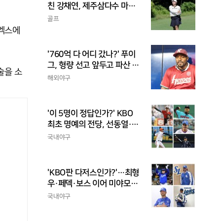
친 강채연, 제주삼다수 마스
터스 2R 단독 선두
골프
엑스에
'760억 다 어디 갔나?' 푸이
그, 형량 선고 앞두고 파산 신
술을 소
청
해외야구
'이 5명이 정답인가?' KBO
최초 명예의 전당, 선동열·최
동원·이승엽·송진우·김응용
국내야구
을 둘러싼 논쟁
'KBO판 다저스인가?'…최형
우·페덱·보스 이어 미야모리
까지, 삼성의 '스펙 만렙' 승부
국내야구
수