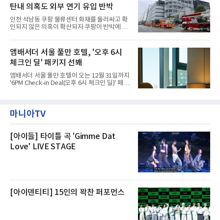
나섬으로써 본격적인 지역사회 복구 작업이 시
다. 무대 공간 및 티켓 박스
탄내 의혹도 외부 연기 유입 반박
작된 것이다.대피소 주민 중심 청소 접수, 첫날
부터 2가구 지원 완료CFS는 신현초등학교, 신
인천 석남동 쿠팡 물류센터 화재를 둘러싸고 확
현북초등학교, 신현여자중학교 등 인천 서해구
인되지 않은 의혹이 확산되자 쿠팡이 반박에 나
관내 임시 대피소 3곳에서 체류해온 화재 피해
섰다. 화재 전 센터 내부에서 탄내가 났다는 주장
주민들을 대상으로 출장 청소업체 요청 접수를
에 대해서는 외부 화재 연기 유입이라고 설명했
시작했다. 현장에서 극심한 피해를 입은 지역 주
고, 2023년 같은 물류센터에서 발생한 화재에
앰배서더 서울 풀만 호텔, '오후 6시
민들의 호응 속에 CFS는 즉시 행동에 나섰다. 지
대해서도 쿠팡 입주 전 공사 과정에서 벌어진 일
난 28일 오후 전문 청소업체와
체크인 딜' 패키지 선봬
이라며 선을 그었다.쿠팡은 21일 인천 물류센터
내부에서 불이 타는 냄새가 났다는 의혹과 관련
앰배서더 서울 풀만 호텔이 오는 12월 31일까지
해 “사실무근”이라는 입장을 밝혔다.회사 측은
'6PM Check-in Deal(오후 6시 체크인 딜)' 패키
“인근에서 지난 15일 다른 회사에서 발생한 대
지를 선보인다.이번 패키지는 오후 6시 체크인
형 화재 연기가 인입돼 즉시 방재팀이 조사한 결
으로 여유로운 저녁 시간부터 호텔 스테이를 시
과 일산화탄소가 미검출됐고, 내부 문제가 아닌
작할 수 있도록 준비됐다.앰배서더 서울 풀만 호
것으로 확인됐다”고 설명했다.이어 “정확한 화
마니아TV
텔 측은 “퇴근 후 또는 주말 도심 속에서 짧지만
재 원인은 추후 조사될
온전한 휴식을 원하는 고객들에게 특별한 경험
을 제공한다”고 밝혔다.패키지는 디럭스와 이그
제큐티브 두 가지 타입으로 구성된다. 디럭스 패
[아이들] 타이틀 곡 'Gimme Dat
키지는 객실 1박(룸 온리)으로 심플한 호캉스를
Love' LIVE STAGE
즐길 수 있으며, 이그제큐티브 패키지는 객실 1
박과 함께 클럽 앰배서더 라운지 2인 이용, 웰니
스 센터 사우나 2인 이용 혜택이 포함된다.특히
클럽 앰배서더 라운지
[아이덴티티] 15인의 꽉찬 퍼포먼스