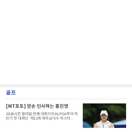
골프
[MT포토] 양손 인사하는 홍진영
2026시즌 열여덟 번째 대회이자 KLPGA투어 하
반기 첫 대회인 ‘제13회 제주삼다수 마스터
스’(총상금 10억 원, 우승상금 1억 8천만 원)가
제주도 서귀포시에 위치한 테디밸리 골프앤리조
트(파72/6,767야드)에서 열리고 있다.9일 현재