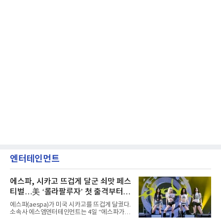
엔터테인먼트
에스파, 시카고 뜨겁게 달군 쇠맛 페스
티벌…美 ‘롤라팔루자’ 첫 출격부터
증명한 존재감
에스파(aespa)가 미국 시카고를 뜨겁게 달궜다.
소속사 에스엠엔터테인먼트는 4일 “에스파가
지난 2일(현지 시간) 미국 시카고 그랜트 파크에