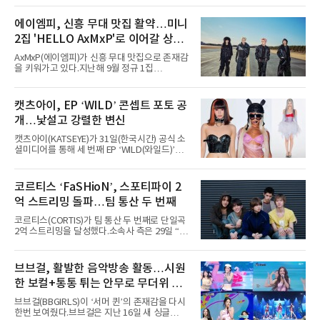
서 열린 ‘롤라팔루자 시카고’(Lollapalooza
Chicago)의 알리안츠 스테이지에 올랐다”며
에이엠피, 신흥 무대 맛집 활약…미니
“총 14곡으로 구성된 세트리스트를 선사, 데뷔 7
2집 'HELLO AxMxP'로 이어갈 상승
년 차다운 노련한 무대 매너와 파워풀한 에너지
로 현장의 분위기를 압도했다”고 밝혔다.1991
세
AxMxP(에이엠피)가 신흥 무대 맛집으로 존재감
년 시작된 ‘롤라팔루자’는 8개 스테이지, 170여
을 키워가고 있다.지난해 9월 정규 1집
팀의 아티스트와 40만 명 이상의 관객이 운집하
'AxMxP'를 발매하며 가요계에 정식 출격한
는 북미 최대 규모의 페스티벌이다.올해 ‘롤라팔
AxMxP는 데뷔 전부터 버스킹과 각종 페스티벌,
루자 시카고’에는 에스파 외에도 제니, 아이들,
공연 무대에 오르며 실전 경험을 쌓아왔다.이들
캣츠아이, EP ‘WILD’ 콘셉트 포토 공
코르티스 등 K팝 스타들이 출연진 명단에 이름
은 소속사 패밀리 콘서트를 비롯해 '뷰티풀 민트
을 올렸다.이날 에스파는
개…낯설고 강렬한 변신
라이프 2025', '2025 부산국제록페스티벌' 등 대
형 무대에 잇달아 출연해 당찬 에너지와 풋풋한
캣츠아이(KATSEYE)가 31일(한국시간) 공식 소
매력으로 음악팬들의 눈도장을 찍었다.이후
셜미디어를 통해 세 번째 EP ‘WILD(와일드)’의
AxMxP는 '카운트다운 판타지 2025-2026',
콘셉트 포토와 트랙리스트를 공개했다.‘Wild
'PEAKBOX 2025 vol.2 : 사랑·청춘·행복', '2025
heart(와일드 하트)’라는 제목이 붙은 콘셉트 포
Someday Christmas - 부산' 등 무대를 통해 안
토에는 멤버들의 본능적이고 야성적인 면모가
코르티스 ‘FaSHioN’, 스포티파이 2
정적인 실력을 입증했고, 올해 '2026 어썸뮤직
강렬하게 담겼다. 짙은 아이섀도와 푸른빛·금빛·
페스티벌', '뷰티풀 민트 라이프 2026', '2026
억 스트리밍 돌파…팀 통산 두 번째
붉은빛의 컬러 렌즈가 비현실적인 분위기를 자
아내고, 여러 원색이 불규칙하게 뒤섞인 멀티컬
코르티스(CORTIS)가 팀 통산 두 번째로 단일곡
러 헤어와 과감한 블루·블랙 립 메이크업이 낯설
2억 스트리밍을 달성했다.소속사 측은 29일 “코
고도 매혹적인 비주얼을 완성했다.스타일링 역
르티스의 데뷔 앨범 수록곡 ‘FaSHioN’이 글로
시 파격적이다. 스터드와 망사, 코르셋, 풍성한
벌 오디오·음원 스트리밍 플랫폼 스포티파이에
레이스 등 언뜻 어울리지 않을 듯한 소재와 실루
서 27일 자로 누적 재생 수 2억 회를 돌파했
브브걸, 활발한 음악방송 활동…시원
엣을 거침없이 결합했다. 멤버들은 각기 다른 개
다”고 밝혔다.곡이 발표된 지 약 10개월 만이다.
성을 살린 스타일링을 선
한 보컬+통통 튀는 안무로 무더위 사
팀의 첫 번째 2억 스트리밍 곡은 동일 음반에 수
록된 ‘GO!’다. 이 노래는 공개 약 9개월 만인 지
냥
브브걸(BBGIRLS)이 ‘서머 퀸’의 존재감을 다시
난달 26일 자에 2억 고지를 밟았다. 이는 최근 5
한번 보여줬다.브브걸은 지난 16일 새 싱글
년 내 데뷔한 보이그룹의 곡 중 최단기 2억 달성