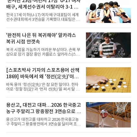
'손서연 23점·어민서 17점' U-17 여자
면 수비가 가능한 자원으로, 월드컵 남아프리카
배구, 세계선수권서 이탈리아 3-1 완
공화국과의 조별리그 3차전에 출전했다. 해외
파...조별리그 3연승
출생 혼혈 선수의 한국 남자 대표팀 월드컵 출전
한국 17세 이하(U-17) 여자 배구대표팀이 세계
은 그가 처음이다. 묀헨글라트바흐는 23일 DFB
선수권대회에서 3연승을 기록했다.대표팀은 9
포칼 1라운드, 29일 라이프치히
일(한국시간) 칠레 로스안데스에서 열린 2026
FIVB U-17 여자 세계선수권대회 조별리그 D조
3차전에서 이탈리아를 3-1(25-14 25-19 13-25
'완전히 나은 뒤 복귀해야' 알카라스
25-20)로 꺾었다. 푸에르토리코, 대만에 이은 3
복귀 시점 안갯속
연승으로 승점 9를 쌓아 조 1위에 올랐다. 24개
팀이 6개 팀씩 4개 조로 나뉘어 조별리그를 치르
복귀 시점을 가늠하기 어려운 부상이다. 손목 부
며 각 조 상위 4개 팀이 16강에 진출한다.지난해
상으로 장기 결장 중인 카를로스 알카라스(스페
U-16 아시아선수권 우승으로 처음 이 대회에 나
인)가 올해 마지막 메이저 US오픈에 나설 수 있
선 대표팀은 3경기 연속 한 세트만 내줬다. 이날
을지 관심이 쏠린다.얀니크 신네르(이탈리아)와
도 1, 2세트를 잡은 뒤 3세트를 내줬으나 4세트
정상을 다투던 알카라스는 지난 4월 바르셀로나
[스포츠박사 기자의 스포츠용어 산책
종반 점수 차를 벌려 승점 3을 챙겼다.블로킹은
오픈 이후 넉 달째 남자프로테니스(ATP) 투어 경
7-16으로 밀렸지만 한국보다
1869] 바둑에서 왜 '정선(定先)'이라
기에 나서지 못하고 있다. 9일 영국 BBC 등에 따
르면 그는 손목 힘줄을 감싸는 활막에 염증이 생
말할까
바둑 용어 ‘정선(定先)’은 참 묘한 말이다. 한자
기는 건초염을 앓고 있다.이 부상이 까다로운 이
어로 ‘정할 정(定)’과 ‘먼저 선(先)’을 써서 말 그
유가 있다. 반복적으로 라켓을 쥐고 휘두르는 동
대로 풀면 ‘먼저 두는 것을 정한다’는 뜻이다. 흑
작 탓에 테니스 선수에게 흔한 부상이지만, 가벼
이 먼저 두되 백에게 덤을 주지 않는 방식이다.
우면 몇 주 안에 낫는 반면 심하면 수술과 함께
요즘 프로기사들의 대국은 대부분 ‘호선(互
용산고, 대전고 대파…2026 한국중고
최장 1년의 회복이 필요하다. 알카라스는 수술
先)’으로 치러지고, 백에게 6집 반 또는 7집 반의
은 받지 않았다. 라켓
농구 주말리그 왕중왕전 3연승으로 조
덤을 주는 것이 일반적이다. (본 코너 1868회 ‘바
둑에서 왜 ‘호선(互先)’이라 말할까‘ 참조) 반면
1위 16강 진출
용산고가 대전고를 대파하고 2026 한국중고농
정선에서는 흑이 먼저 두는 대신 덤이 없다. 한국
구 주말리그 왕중왕전에서 3연승을 달리며 조 1
기원 역시 기력 차이를 표시하는 기준에서 정선
위로 16강에 진출했다.용산고는 8일 전남 해남
을 하나의 기준으로 삼고 있다.과거 일본 바둑의
우슬체육관에서 열린 대회 남고부 B조 예선 3차
치수제에서는 실력 차이에 따라 정선(定先), 선