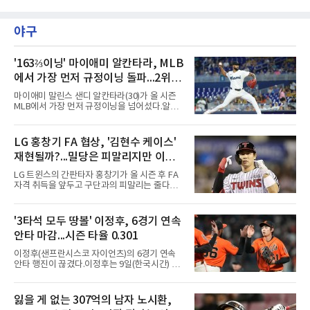
트(파72/6,767야드)에서 열리고 있다.9일 현재
최종라운드 경기가 펼쳐지고 있다.홍진영(삼천
리)이 1번 홀에서 경기하고 있다.
야구
'163⅔이닝' 마이애미 알칸타라, MLB
에서 가장 먼저 규정이닝 돌파...2위와
14이닝 차
마이애미 말린스 샌디 알칸타라(30)가 올 시즌
MLB에서 가장 먼저 규정이닝을 넘어섰다.알칸
타라는 9일(한국시간) 미국 마이애미 론디포파
크에서 열린 로스앤젤레스 에인절스전에 선발
등판해 7이닝 3피안타 무실점을 기록, 7-0 승리
LG 홍창기 FA 협상, '김현수 케이스'
를 이끌며 시즌 13승(6패)을 올렸다. 평균자책점
재현될까?...밀당은 피말리지만 이적
은 3.52로 떨어졌고, 3회를 마쳤을 때 통산 1천
226이닝을 기록해 리키 놀라스코의 구단 최다
가능성은 낮아
LG 트윈스의 간판타자 홍창기가 올 시즌 후 FA
이닝(1천225⅔이닝)을 경신했다.시즌 소화 이닝
자격 취득을 앞두고 구단과의 피말리는 줄다리
은 163⅔이닝으로 규정이닝 162이닝을 통과했
기를 예고하고 있다. 과거 팀의 핵심 자원이었던
다. 이닝 2위 크리스토페르 산체스(필라델피아
김현수가 FA 시장에서 이적했던 충격적인 선례
필리스·149⅔이닝)보다 14이닝 많다.2017년 세
가 소환되면서 벌써부터 팬들의 이목이 집중되
'3타석 모두 땅볼' 이정후, 6경기 연속
인트루이스에서 데뷔해 이듬해 마이애미로 이적
는 양상이다.다만 이번 협상은 과거 김현수 케이
한 그는 2022년 리그 최다 228⅔이닝
안타 마감...시즌 타율 0.301
스와는 판이하게 다른 환경 속에서 전개될 것으
로 보인다. 선수 측과 구단 간의 시각 차이가 팽
이정후(샌프란시스코 자이언츠)의 6경기 연속
팽히 맞서며 내부 협상 과정은 극심한 진통을 겪
안타 행진이 끊겼다.이정후는 9일(한국시간) 미
을 가능성이 크지만, 시장 외부에서 불어오는 변
국 샌프란시스코 오라클 파크에서 열린 MLB 디
수는 제한적일 것이라는 분석이 지배적이다.홍
트로이트 타이거스와의 홈경기에 2번 타자 우익
창기는 지난 2025년 불의의 무릎 부상으로 전력
수로 출전해 3타수 무안타에 그쳤다. 시즌 타율
잃을 게 없는 307억의 남자 노시환,
에서 이탈하는 아픔을 겪었고, 이어진 2026시즌
은 0.301로 하락했다. 1회와 4회 유격수 땅볼, 7