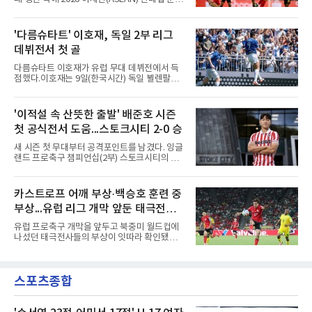
ACL2 결승에서 크리스티아누 호날두의 소속팀
승에 올랐다.베트남은 7일(한국시간) 하노이 미
알나스르를 2-0으로 꺾은 우승팀이다. 지난 7일
딘 국립경기장에서 열린 캄보디아와의 조별리그
J리그 개막전에서 우라와 레즈를 4-3으로 이겨
A조 4차전에서 응우옌 딘 박의 2골과 상대 자책
'다름슈타트' 이호재, 독일 2부 리그
기세도 좋다.최근 리그 2연패로 상승세가 끊긴
골을 묶어 3-1로 이겼다. 3승 1무 승점 10으로
강원은 이번 승리로 반등을 노린다. 김대
데뷔전서 첫 골
싱가포르(승점 8)를 제치고 조 1위를 차지했고,
A매치 연속 무패는 22경기(19승 3무)로 늘렸다.
다름슈타트 이호재가 유럽 무대 데뷔전에서 득
종전 자국 기록은 18경기였다.2년마다 열리는
점했다.이호재는 9일(한국시간) 독일 뵐렌팔토
현대컵은 '동남아의 월드컵'으로 불리며, 스즈키
어 경기장에서 열린 홀슈타인 킬과의 2026-
컵·미쓰비시컵을 거쳐 30주년을 맞아 타이틀 스
2027시즌 2.분데스리가(2부) 개막전에서 0-2로
폰서가 바뀌었다. 2024년 우승팀 베트남은 2연
뒤진 후반 추격골을 넣었다. 후반 15분 핀 라켄
'이적설 속 산뜻한 출발' 배준호 시즌
패와 통산 4번째 우승을 노린다.준결승 상대 말
마허와 교체 투입된 그는 후반 31분 페널티지역
레이시아는 8일 필리핀을 1-0
첫 공식전서 도움...스토크시티 2-0 승
오른쪽에서 카이 클레피시의 패스를 받아 오른
발 슈팅으로 마무리했다.다름슈타트는 후반 41
새 시즌 첫 무대부터 공격포인트를 남겼다. 잉글
분 알렉산다르 부코티치의 동점골로 승점 1을
랜드 프로축구 챔피언십(2부) 스토크시티의 배
챙겼다. 홀슈타인 킬은 전반 8분 기예르모 발지,
준호가 시즌 첫 공식전에서 도움을 올렸다.배준
전반 42분 필 하레스의 골로 앞섰으나 2-2 무승
호는 9일(한국시간) 영국 스토크온트렌트의 베
부에 그쳤다.2000년생 이호재는 191㎝ 신장을
트365 스타디움에서 열린 올덤 애슬레틱(4부)과
카스트로프 어깨 부상·백승호 훈련 중
활용한 제공권과 문전 슈팅이 강점인 정통 스트
의 2026-2027시즌 잉글랜드 풋볼리그컵(EFL
라이커로, K리그1 포항 스틸러스에서
부상...유럽 리그 개막 앞둔 태극전사
컵) 1라운드에서 팀의 2-0 승리에 쐐기를 박는
골을 도왔다.투입 직후 결정적인 장면을 만들었
악재
유럽 프로축구 개막을 앞두고 북중미 월드컵에
다. 1-0으로 앞서던 후반 21분 그라운드를 밟은
나섰던 태극전사들의 부상이 잇따라 확인됐다.
그는 후반 37분 상대 수비 라인 사이를 찌르는
독일 분데스리가 보루시아 묀헨글라트바흐는 8
전진 패스를 건넸고, 이를 받은 로베르트 보제니
일(한국시간) 옌스 카스트로프가 6일 아마추어
크가 단독 드리블 끝에 오른발 슈팅으로 골망을
팀 로타흐-에게른과의 친선경기에서 어깨를 다
흔들었다.시점도 좋았다. 프랑스 올랭피크 리옹
스포츠종합
쳐 당분간 출전이 어렵다고 밝혔다. 그는 후반 교
이적설이 도는 배준호는 시즌 첫
체 투입돼 두 골을 넣었으나 후반 22분 부상으로
물러났다.독일인 아버지와 한국인 어머니 사이
에서 태어난 카스트로프는 측면 미드필더와 측