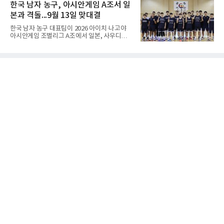
전에서 대전고를 상대로 주전 선수들의 고른 활
한국 남자 농구, 아시안게임 A조서 일
상선(先相先), 선이선(先二先) 등 여러 단계가
약을 앞세워 108-33으로 대승을 거뒀다.용산고
본과 격돌...9월 13일 맞대결
는 배대범이 22점, 김민기가 19점, 이승민이 13
점을 올리며 공격을 이끌었다. 경기 초반부터 주
한국 남자 농구 대표팀이 2026 아이치·나고야
도권을 잡은 용산고는 일찌감치 승기를 굳히며
아시안게임 조별리그 A조에서 일본, 사우디아라
대전고에 큰 점수 차 승리를 거뒀다.이로써 용산
비아, 인도네시아와 경쟁한다.대회 조직위원회
고는 예선 3경기를 모두 승리하며 B조 1위로 16
가 8일 발표한 일정에 따르면 한국은 9월 10일
강에 진출했다. 용산고는 16강에서 배재고와 맞
사우디, 11일 인도네시아, 13일 일본과 차례로
붙는다.C조에서는 양정고가 충주고를 82-35로
맞붙는다. FIBA 랭킹은 일본 22위, 한국 57위, 사
크게 꺾고 16강 진출을 확정했다
우디 65위, 인도네시아 94위로, 랭킹과 홈 이점
을 모두 갖춘 일본이 최대 변수다.니콜라이스 마
줄스(라트비아) 감독이 이끄는 대표팀은 지난달
6일 FIBA 월드컵 예선 1라운드 6차전에서 일본
을 2점 차로 꺾었다. 오는 15·16일 도쿄에서 일
본과 평가전도 예정돼 실전 점검이 가능하다.
NBA에 도전 중인 이현중을 앞세운 대표팀의 목
표는 우승이다.조별리그는 12