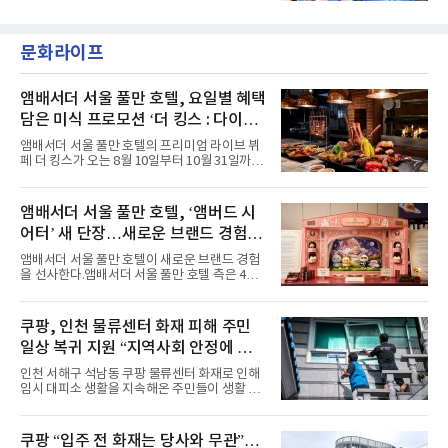
'BODY WAVE'(바디 웨이브)를 발매하고 각종 음
이며 ‘FaSHioN’이 그 다음이다.코르티스는 평
악방송에 출연했다.브브걸은 컴백 이후 Mnet
소 관심이 많은 ‘패션’을 소재로 곡을 공동 창작
'엠카운트다운'을 시작으로 KBS2 '뮤직뱅크',
했다. “내 티, 5 bucks 바지는, 만원” 등 멤버들
문화라이프
MBC '쇼! 음악중심', SBS '인기가요' 등 주요 음
의 라이프 스타일
악방송 무대에 올라 화려한 퍼포먼스를 펼쳤다.
시원한 에너지와 안정적인 라이브, 통통 튀는 매
력을 앞세워 매 무대 색다른 볼거리를 선사했다.
앰배서더 서울 풀만 호텔, 요일별 혜택
특히 화사한 파스텔 톤의 비치웨어부터 청량한
담은 미식 프로모션 ‘더 킹스 : 다이닝
마린룩, 햇살 아래 반짝이는 물결을 연상시키는
프리빌리지즈’ 선봬
스커트, 강렬한 붉은 계열의 스타일링까지 각기
앰배서더 서울 풀만 호텔의 프리미엄 라이브 뷔
다른 매력을 선보였다. 브브걸은 다채로운 여름
페 더 킹스가 오는 8월 10일부터 10월 31일까지
패션을 완벽하게 소화하며 보
특별 프로모션 ‘더 킹스 : 다이닝 프리빌리지
즈’를 선보인다.앰배서더 서울 풀만 호텔 측은
“요일마다 다른 즐거움과 한층 깊어진 미식의 여
앰배서더 서울 풀만 호텔, ‘앰버드 시
유를 경험할 수 있도록 기획했다”고 밝혔다.먼저
어터’ 새 단장…새로운 브랜드 경험 선
월요일과 화요일에는 한 주의 문을 여는 여유로
운 식사를 테마로 다양한 혜택이 마련된다. 런치
사
앰배서더 서울 풀만 호텔이 새로운 브랜드 경험
이용 시 성인 5인 이상 사전 예약 고객에게 성인
을 선사한다.앰배서더 서울 풀만 호텔 측은 4일
1인 무료 혜택을 제공하며, 디너 이용 시에는 성
“호텔 공식 마스코트 앰버드(Ambird)의 새로운
인 2인 이상 사전 예약 고객에게 소인 1인 무료
이야기를 담은 인형 극장 콘셉트의 공간 ‘앰버드
혜택을 제공한다.수요일 런치에는 사전 예약한
시어터(Ambird Theater)’를 새롭게 선보인
쿠팡, 인천 물류센터 화재 피해 주민
유료 회원 고객을 대상으로 5% 추가 할인 또는
다”고 밝혔다.앰배서더 서울 풀만 호텔은 로비
바우처 1매 추가
일상 복귀 지원 “지역사회 안정에 총
한편에 마련된 앰버드 존을 통해 앰버드의 세계
관을 소개해왔다. 앰버드 존은 앰버드가 우주여
력”
인천 서해구 석남동 쿠팡 물류센터 화재로 인해
행 중 수집한 다양한 굿즈를 전시한 '앰버드 플래
임시 대피소 생활을 지속해온 주민들이 생활 터
닛(Ambird Planet)과 계절별 플라워 연출로 사
전으로 돌아갈 수 있는 계기가 마련됐다. 쿠팡풀
랑받아온 ‘앰버드 가든(Ambird Garden)’으로
필먼트서비스(CFS)가 지난 28일부터 화재 피해
구성되어 있다.새 단장한 앰버드 시어터는 오페
주민을 대상으로 전문 출장 청소서비스 지원에
쿠팡 “입주 전 화재는 당사와 무관”…
라 극장을 모티브로 한 데코레이션으로 구성됐