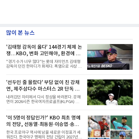
많이 본 뉴스
'김태형 감독이 옳다' 144경기 체제 논
쟁…KBO, 변화 고민해야, 환경에 맞
는 경기 수가 바람직
"경기 수가 너무 많다"는 롯데 자이언츠 김태형
감독이 던진 한마디가 화제다. 폭염으로 사상 초
유의 이틀 연속 전 경기 취소가 결정된 날, 김 감
독은 단순히 더위를 이야기하지 않았다. 우천,
폭염, 부상 등 변수가 늘어나는 현실에서 현재
'선두인 줄 몰랐다' 부담 없이 친 강채
팀당 144경기 체제가 과연 지속 가능한지 질문
연, 제주삼다수 마스터스 2R 단독 선
을 던졌다.물론 144경기가 세계적으로 특별히
많은 숫자는 아니다. 메이저리그는 팀당 162경
두
내려갔던 자리에서 다시 정상을 바라본다. 강채
기, 일본프로야구도 143~144경기를 치른다. 숫
연이 2026시즌 한국여자프로골프(KLPGA) 투어
자만 놓고 보면 KBO가 유난히 혹사 구조라고 말
하반기 첫 대회 제주삼다수 마스터스(총상금 10
하기 어렵다.하지만 중요한 것은 숫자가 아니라
억 원, 우승상금 1억8000만 원) 2라운드에서 단
환경이다. 한국의 여름은 달라지고 있다. 과거와
독 선두로 도약했다.강채연은 7일 제주도 서귀
'이 5명이 정답인가?' KBO 최초 명예
비교하기 어려울 정도로 폭염이 길어지고 강해
포의 테디밸리 골프앤리조트(파72)에서 열린 2
지고 있다. 여기에 장마, 이
의 전당, 선동열·최동원·이승엽·송진
라운드에서 버디 5개와 보기 1개를 묶어 4언더
파 68타를 쳤다. 중간합계 9언더파 135타로 전
우·김응용을 둘러싼 논쟁
한국 프로야구 역사에 남을 새로운 이정표가 세
날 공동 4위에서 선두로 올라섰다. 공동 2위 그
워진다. 한국야구 명예의 전당 건립이 2027년으