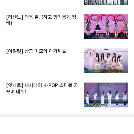
[리센느] 더욱 달콤하고 향기롭게 컴
백!
[아일릿] 상큼 미모의 아가씨들
[앳하트] 새시대의 K-POP 스타를 꿈
꾸며 데뷔!