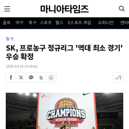
골프
야구
축구
스포츠
헬스
E스포츠·게임
오피니언
엔터
농구
SK, 프로농구 정규리그 '역대 최소 경기'
우승 확정
2025-03-16 19:50:01