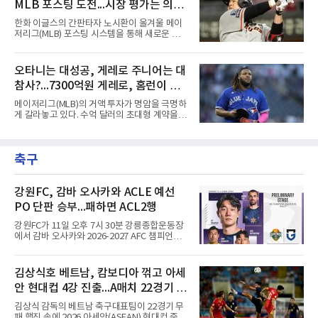
초중반에도 실전 감각 회복
MLB 포스팅 도전...시장 평가는 의외
회 2루수 땅볼로 물러났고 9회초 대수비와 교체
됐다.샌프란시스코는 팀 전체가 2안타에 묶인
일 수 있어
한화 이글스의 간판타자 노시환이 올겨울 메이
데다 7회 6실점이 겹쳐 0-8로 졌다.샌디에이고
저리그(MLB) 포스팅 시스템을 통해 새로운 도전
파드리스 송성문은 휴스턴 애스트로스와의 홈경
에 나선다.노시환은 11년 총액 307억 원이라는
기에 결장했다. 샌디에이고는 3-2로 이겼다.
KBO리그 사상 초유의 비FA 다년 계약을 체결하
면서 동시에 해외 진출 가능성을 열어두는 조항
오타니는 대성공, 게레로 주니어는 대
을 포함했다. 국내에서 이미 최고 수준의 대우와
참사?...7300억원 게레로, 홈런이 충
확실한 입지를 확보한 만큼, 이번 메이저리그 도
전은 생존을 건 승부수가 아니다.오히려 잃을 것
격적인 6개, 야후 스포츠 "올해 트레
메이저리그(MLB)의 거액 투자가 명암을 극명하
이 없는 도전에 가깝다. 노시환은 이미 KBO리그
이드했어야" 질타
게 갈라놓고 있다. 수억 달러의 초대형 계약을 안
에서 연평균 약 28억 원에 달하는 대형 계약과
고 출발한 슈퍼스타들의 성적이 팀의 희로애락
한화의 프랜차이즈 스타라는 지위를 얻었다. 만
을 결정짓는 가운데, LA 다저스의 오타니 쇼헤
약 MLB 구단들의 평가가 기대에 미치지 못하더
이가 완벽한 대성공 신화를 써 내려가는 것과 달
라도 돌아올 곳이 확실하다.그렇다고 포스팅 도
축구
리 토론토 블루제이스의 블라디미르 게레로 주
전의 의미가 작아지는 것은 아
니어는 대참사 수준의 부진에 허덕이고 있다.토
론토는 2025년 4월 게레로 주니어와 계약 기간
14년, 총액 5억 달러(당시 7300억원)라는 메이
강원FC, 감바 오사카와 ACLE 예선
저리그 역사상 손꼽히는 초대형 연장 계약을 체
PO 단판 승부...패하면 ACL2행
결했다. 토론토는 2021년의 경이로운 폭발력과
2024년의 반등, 그리고 직전 시즌 포스트시즌에
강원FC가 11일 오후 7시 30분 강릉종합운동장
서 보여준 맹활약을 믿고 그에게 팀의 미래를 전
에서 감바 오사카와 2026-2027 AFC 챔피언스
적으로 맡겼다.그러나 2026시즌
리그 엘리트(ACLE) 예선 플레이오프를 치른다.
승자는 ACLE 본선에 오르고 패자는 2부 격 대회
인 AFC 챔피언스리그2(ACL2)로 향한다. 강원은
김상식호 베트남, 캄보디아 꺾고 아세
2024시즌 K리그1 준우승 자격으로 나선 지난 시
안 현대컵 4강 진출...A매치 22경기 무
즌 ACLE에서 창단 첫 아시아 무대를 경험하며
16강에 진출했고, 2025시즌 리그 5위로 이번 출
패 질주
김상식 감독의 베트남 축구대표팀이 22경기 무
전권을 얻었다.감바 오사카는 2025-2026시즌
패 행진 속에 2026 아세안(ASEAN) 현대컵 준결