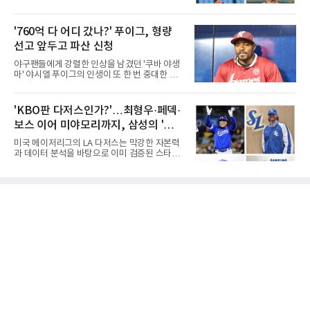
룹(8언더파 136타)과는 한 타 차다.이 대회는 그
로 다가오면서 이제 야구계의 관심은 하나의 질
에게 특별하다. 2023년 정규투어에 데뷔한 강채
문으로 향하고 있다. "누가 한국 야구 최초의 명
연은 2024년 8월 이 대회에서 공동 2위로 주목
예의 전당 헌액자가 될 것인가?"현재 가장 많이
'760억 다 어디 갔나?' 푸이그, 형량
받았으나, 지난해 상금순위 75위에 그쳐 시드순
거론되는 후보군은 선동열, 최동원, 이승엽, 송
위전으로 밀렸고 본선에서도 78위에
선고 앞두고 파산 신청
진우, 그리고 김응용 감독이다. 한국 야구의 시
대별 상징성과 업적을 고려하면 충분히 설득력
야구팬들에게 강렬한 인상을 남겼던 '쿠바 야생
있는 이름들이다.선동열은 한국 야구가 배출한
마' 야시엘 푸이그의 인생이 또 한 번 중대한 갈
최고의 투수로 평가받는다. 해태 시절 통산 146
림길에 섰다. 메이저리그와 한국 프로야구에서
승과 평균자책점 1.20이라는 압도적인 기록을
거액을 벌었던 푸이그가 연방 사건 선고를 앞두
남겼고, 1980년대 후반 리그를 지배했다. 일본
고 파산보호를 신청했다.푸이그는 최근 미국 플
'KBO판 다저스인가?'…최형우·페덱·
프로야구에서도 성공하며 한국 선수의 해외 진
로리다 파산 법원에 챕터11 파산보호 신청을 냈
출 가능성을 보여준 상징적인 존
보스 이어 미야모리까지, 삼성의 '스펙
다. 챕터11은 기업이나 개인이 채권자들과 협의
를 통해 재정 구조를 재편할 수 있도록 돕는 제도
만렙' 승부수
미국 메이저리그의 LA 다저스는 막강한 자본력
다.미 매체들에 따르면 푸이그의 자산 규모는
과 데이터 분석을 바탕으로 이미 검증된 스타들
1000만~5000만 달러(약 146억~730억 원), 부
을 영입하는 대표적인 팀이다. 오타니 쇼헤이를
채는 100만~1000만 달러(약 14억~146억 원) 수
비롯해 메이저리그 정상급 선수들을 품으며 매
준으로 신고됐다. 다만 법원은 채권자 목록과 자
시즌 우승 후보로 평가받는 다저스의 행보는 늘
산 내역 등 일부 필수 자료가 빠졌다며 서류 미비
야구계의 관심을 끌었다. 가능성에 투자하기보
를 지적했다.관심이 쏠리는 이
다, 이미 무대에서 증명한 선수들을 통해 당장의
경쟁력을 끌어올린다는 점이다.최근 한국 프로
야구에서도 비슷한 방향성을 보여주는 팀이 있
다. 바로 삼성 라이온즈다. 삼성은 오프시즌 최형
우를 다시 품었다. 이는 단순한 베테랑 영입이 아
니라, 승부처에서 힘을 발휘할 수 있는 검증된
리더를 선택한 것이다.외국인 대체 투수 구성도
마찬가지다. 메이저리그