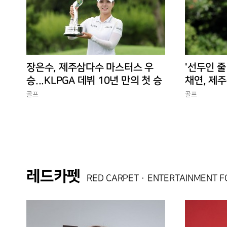
장은수, 제주삼다수 마스터스 우
'선두인 줄
승...KLPGA 데뷔 10년 만의 첫 승
채연, 제주
독 선두
골프
골프
레드카펫
RED CARPET · ENTERTAINMENT 