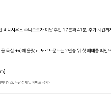
던 비니시우스 주니오르가 이날 후반 17분과 41분, 추가 시간까
·골 득실 +4)에 올랐고, 도르트문트는 2연승 뒤 첫 패배를 떠안
om]
니아타임즈, 무단 전재 및 재배포 금지>