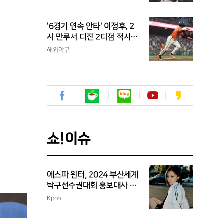
정후는?
'6경기 연속 안타' 이정후, 2
사 만루서 터진 2타점 적시
타...타율 0.303
해외야구
쇼!이슈
에스파 윈터, 2024 부산세계
탁구선수권대회 홍보대사 위
촉
Kpop