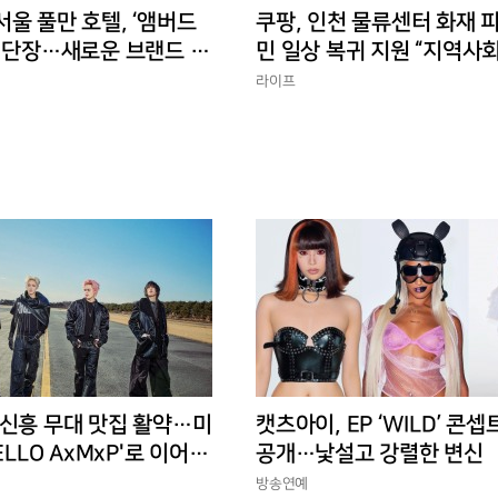
울 풀만 호텔, ‘앰버드
쿠팡, 인천 물류센터 화재 
새 단장…새로운 브랜드 경
민 일상 복귀 지원 “지역사
에 총력”
라이프
 신흥 무대 맛집 활약…미
캣츠아이, EP ‘WILD’ 콘셉
ELLO AxMxP'로 이어갈
공개…낯설고 강렬한 변신
방송연예