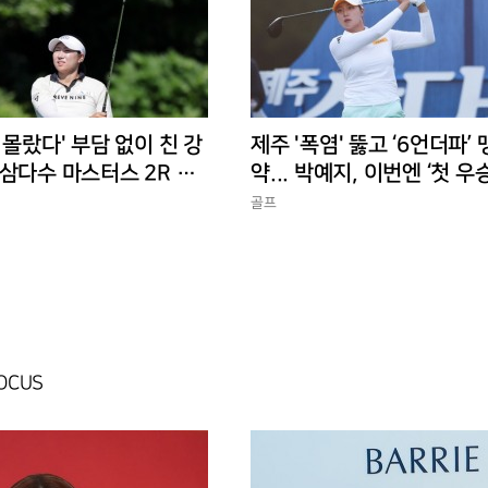
 몰랐다' 부담 없이 친 강
제주 '폭염' 뚫고 ‘6언더파’
삼다수 마스터스 2R 단
약... 박예지, 이번엔 ‘첫 우
골프
FOCUS