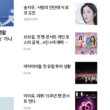
송지우, ‘사랑의 안단테’서 로
코 도전
영화드라마
 맹활
브브걸, 첫 팬 콘서트 개인 포
승’ 가나
스터 공개...4인 4색 매력 발
산
Kpop
여자아이들 첫 유럽 투어 성황
Kpop
아이유, 데뷔 15주년 팬 콘서
트 연다
Kpop