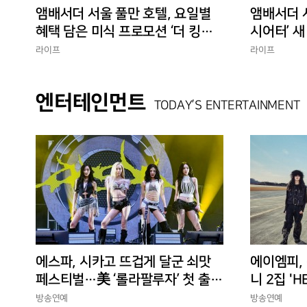
앰배서더 서울 풀만 호텔, 요일별
앰배서더 서
혜택 담은 미식 프로모션 ‘더 킹스 :
시어터’ 
다이닝 프리빌리지즈’ 선봬
험 선사
라이프
라이프
엔터테인먼트
TODAY’S ENTERTAINMENT
에스파, 시카고 뜨겁게 달군 쇠맛
에이엠피,
페스티벌…美 ‘롤라팔루자’ 첫 출격
니 2집 'H
부터 증명한 존재감
상승세
방송연예
방송연예