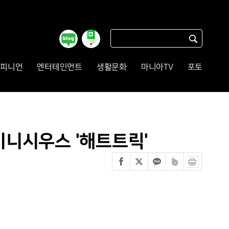
피니언
엔터테인먼트
생활문화
마니아TV
포토
.비니시우스 '해트트릭'