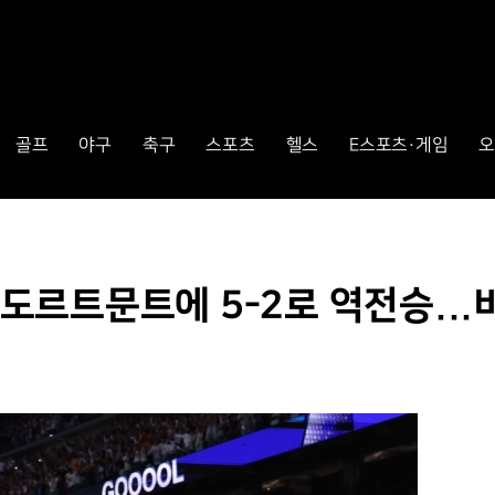
골프
야구
축구
스포츠
헬스
E스포츠·게임
오
, 도르트문트에 5-2로 역전승..