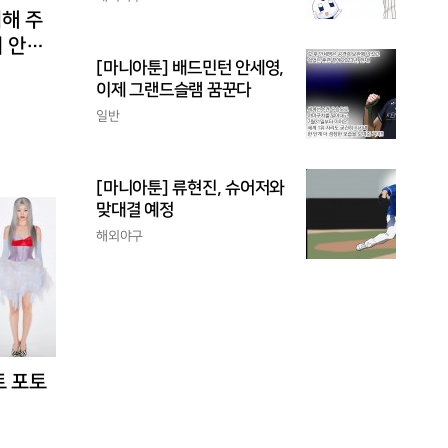
피해 주
회 안정
[마니아툰] 배드민턴 안세영,
이제 그랜드슬램 꿈꾼다
일반
[마니아툰] 류현진, 슈어저와
맞대결 예정
해외야구
트 포토