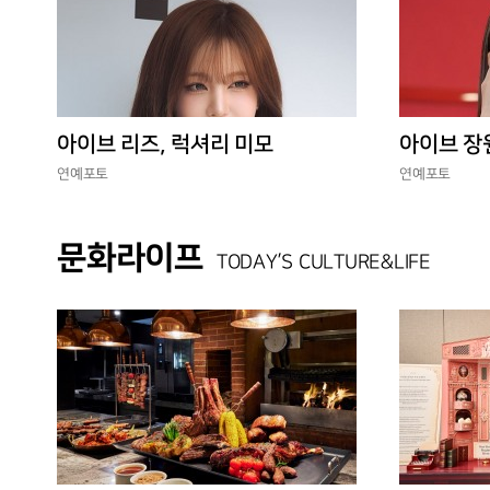
아이브 리즈, 럭셔리 미모
아이브 장
연예포토
연예포토
문화라이프
TODAY’S CULTURE&LIFE