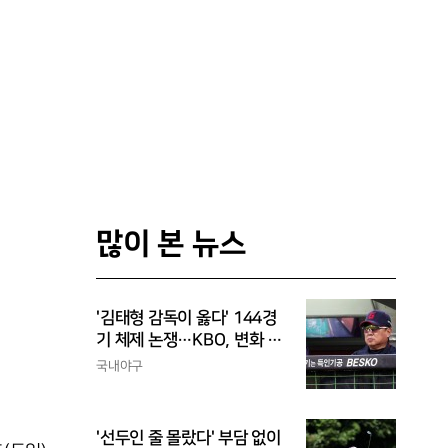
많이 본 뉴스
'김태형 감독이 옳다' 144경
기 체제 논쟁…KBO, 변화 고
민해야, 환경에 맞는 경기 수
국내야구
가 바람직
'선두인 줄 몰랐다' 부담 없이