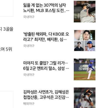
잃을 게 없는 307억의 남자
노시환, MLB 포스팅 도전...
시장 평가는 의외일 수 있어
국내야구
지 3골을
'방출된 해외파, 다 KBO로 오
라고?' 최지만, 배지환, 심준
석의 엇갈린 거취와 현실
국내야구
으며 5위
미야지 또 콜업? 그럴 리가…
6일 2군 엔트리 말소, 삼성 새
아시아쿼터 찾았나
국내야구
김하성은 사면초가, 김혜성은
첩첩산중, 고우석은 고진감
래, 송성문은 무난지경... 이
해외야구