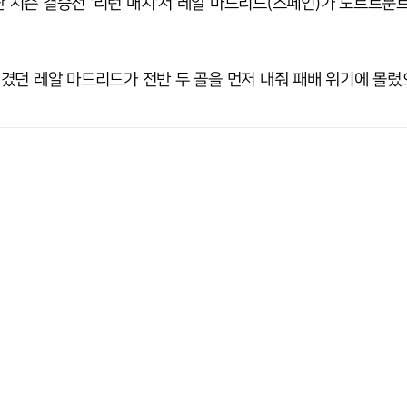
시즌 결승전 '리턴 매치'서 레알 마드리드(스페인)가 도르트문트
 이겼던 레알 마드리드가 전반 두 골을 먼저 내줘 패배 위기에 몰렸