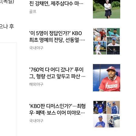
(독일)
친 강채연, 제주삼다수 마스
터스 2R 단독 선두
골프
으나 후
'이 5명이 정답인가?' KBO
최초 명예의 전당, 선동열·최
동원·이승엽·송진우·김응용
국내야구
을 둘러싼 논쟁
'760억 다 어디 갔나?' 푸이
그, 형량 선고 앞두고 파산 신
청
해외야구
'KBO판 다저스인가?'…최형
우·페덱·보스 이어 미야모리
까지, 삼성의 '스펙 만렙' 승부
국내야구
수