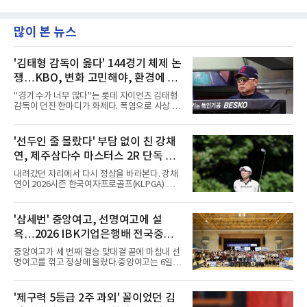
많이 본 뉴스
'김태형 감독이 옳다' 144경기 체제 논
쟁…KBO, 변화 고민해야, 환경에 맞
는 경기 수가 바람직
"경기 수가 너무 많다"는 롯데 자이언츠 김태형
감독이 던진 한마디가 화제다. 폭염으로 사상 초
유의 이틀 연속 전 경기 취소가 결정된 날, 김 감
독은 단순히 더위를 이야기하지 않았다. 우천,
폭염, 부상 등 변수가 늘어나는 현실에서 현재
'선두인 줄 몰랐다' 부담 없이 친 강채
팀당 144경기 체제가 과연 지속 가능한지 질문
연, 제주삼다수 마스터스 2R 단독 선
을 던졌다.물론 144경기가 세계적으로 특별히
많은 숫자는 아니다. 메이저리그는 팀당 162경
두
내려갔던 자리에서 다시 정상을 바라본다. 강채
기, 일본프로야구도 143~144경기를 치른다. 숫
연이 2026시즌 한국여자프로골프(KLPGA) 투어
자만 놓고 보면 KBO가 유난히 혹사 구조라고 말
하반기 첫 대회 제주삼다수 마스터스(총상금 10
하기 어렵다.하지만 중요한 것은 숫자가 아니라
억 원, 우승상금 1억8000만 원) 2라운드에서 단
환경이다. 한국의 여름은 달라지고 있다. 과거와
독 선두로 도약했다.강채연은 7일 제주도 서귀
'삼세번' 중앙여고, 선명여고에 설
비교하기 어려울 정도로 폭염이 길어지고 강해
포의 테디밸리 골프앤리조트(파72)에서 열린 2
지고 있다. 여기에 장마, 이
욕…2026 IBK기업은행배 전국중고
라운드에서 버디 5개와 보기 1개를 묶어 4언더
파 68타를 쳤다. 중간합계 9언더파 135타로 전
배구대회 우승
중앙여고가 세 번째 결승 맞대결 끝에 마침내 선
날 공동 4위에서 선두로 올라섰다. 공동 2위 그
명여고를 꺾고 정상에 올랐다.중앙여고는 6일
룹(8언더파 136타)과는 한 타 차다.이 대회는 그
충북 제천실내체육관에서 열린 2026 IBK기업은
에게 특별하다. 2023년 정규투어에 데뷔한 강채
행배 전국중고배구대회 18세 이하 여자부 결승
연은 2024년 8월 이 대회에서 공동 2위로 주목
에서 선명여고를 세트스코어 3-1(13-25, 25-14,
'제구력 5등급 2주 과외' 꼴이었던 김
받았으나, 지난해 상금순위 75위에 그쳐 시드순
25-17, 25-10)로 물리치고 우승을 차지했다.첫