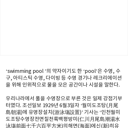
‘swimming pool ’의 약자이기도 한 ‘pool’은 수영, 수
구, 아티스틱 수영, 다이빙 등 수영 경기나 레크리에이션
을 위해 인위적으로 물을 모은 공간이나 시설을 말한다.
우리나라에서 풀을 수영장으로 부른 것은 일제 강점기부
터였다. 조선일보 1929년 6월3일자 ‘월미도조탕(月尾
島朝湯)에 유영장설치(游泳塲設置)’ 기사는 ‘인천월미
도조탕수영장전면칠천륙백평방미(仁川月尾島潮湯水
泳塲前面七千六百平方米)의해면(海面)에신(新)히유