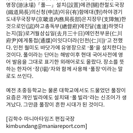
영장(游泳場)『풀—』설치(設置)에관(關)한철도국장
(鐵道局長)의신청(申請)이유(有)함에대(對)하야경기
도내무국장부(京畿道內務局長部)은지장무(支障無)한
것으로인(認)하고총독부(總督府)에진달(進達)하엿다
는지(旨)로거월삼십일(去月三十日)에인천부윤(仁川
府尹)에게통첩(通牒)이잇다더라(인천(仁川))’고 전했
다. 인천 월미도 바닷가에 유영장으로 ‘풀’을 설치한다는
것이다. 풀이라는 단어는 해방이후 현대 국어사전에 영
어 발음을 그대로 표기한 외래어로도 올랐다. 장소를 뜻
하는 한자어 ‘장(場)’자와 함께 사용해 ‘풀장’이라는 말
로도 쓰인다.
예전 초중등학교는 물론 대학교에서도 드물었던 풀장이
요즘은 개인 빌라에도 설치돼 ‘풀 빌라’라는 신조어가 생
겨났다. 그만큼 풀장이 흔한 시대가 된 것이다.
[김학수 마니아타임즈 편집국장
kimbundang@maniareport.com]