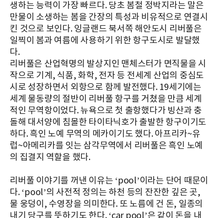
생하는 능력이 가장 빠르다. 당초 봄철 정박지라는 말은
만물이 소생하는 봄을 간장의 특성과 비유적으로 연결시
킨 것으로 보인다. 잉글랜드 북서쪽 해안도시 리버풀은
일찍이 봄과 여름에 사용하기 위한 항구도시로 발달했
다.
리버풀은 산업혁명의 발상지인 맨체스터가 면직물을 시
작으로 기계, 식품, 화학, 전자 등 전세계 산업의 중심도
시로 성장하면서 외항으로 함께 발전했다. 19세기에는
세계 물동량의 절반이 리버풀 항구를 거쳤을 만큼 세계
적인 무역항이었다. 뉴욕으로 첫 출항했다가 빙산과 충
돌해 대서양에 침몰한 타이타닉호가 출발한 항구이기도
하다. 흑인 노예 무역의 메카이기도 했다. 아프리카~유
럽~아메리카를 잇는 삼각무역에서 리버풀은 흑인 노예
의 집결지 역할을 했다.
리버풀 이야기를 꺼낸 이유는 ‘pool’이라는 단어 때문이
다. ‘pool’의 사전적 정의는 하천 등의 잔잔한 깊은 곳,
물 웅덩이, 수영장을 의미한다. 또 노름에 건 돈, 일종의
내기 당구를 뜻하기도 한다. ‘car pool’은 같이 돈을 내