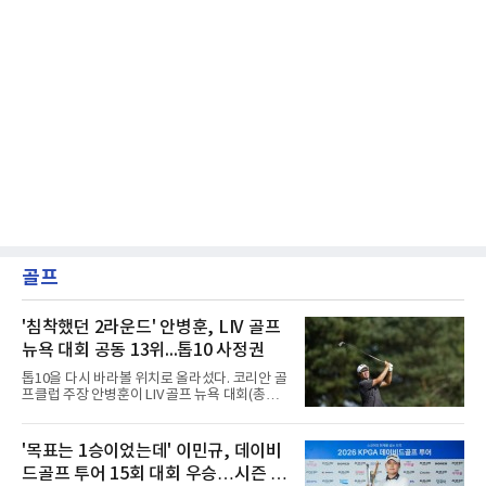
골프
'침착했던 2라운드' 안병훈, LIV 골프
뉴욕 대회 공동 13위...톱10 사정권
톱10을 다시 바라볼 위치로 올라섰다. 코리안 골
프클럽 주장 안병훈이 LIV 골프 뉴욕 대회(총상
금 3천만달러) 2라운드에서 공동 13위로 도약했
다.안병훈은 8일(한국시간) 미국 뉴저지주 베드
민스터의 트럼프 내셔널 골프 클럽 베드민스터
'목표는 1승이었는데' 이민규, 데이비
(파71)에서 열린 2라운드에서 버디 4개와 보기 1
드골프 투어 15회 대회 우승…시즌 2
개를 묶어 3언더파 68타를 쳤다. 중간 합계 2언