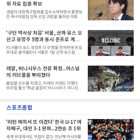
랜드)와의 친선경기에서 전반 37분 0의 균형을
완승에 힘을 보탰다.기록도
위 자료 집중 확보
깨는 골을 넣었다. 톰 비쇼프가 왼쪽 측면에서 올
린 프리킥에 묘하게 머리를 갖다 대 방향을 바꾸
경찰이 대한축구협회를 압수수색하면서 홍명보
며 골 그물을 흔들었다.흐름은 좋았다. 제주전에
전 축구대표팀 감독 선임 과정을 둘러싼 의혹 규
서 주장 완장을 차고 30여 분을 소화했던 그는
명에 속도가 붙었다.월드컵 조별리그 탈락 이후
이날도 선발로 나서 요나탄 타와 중앙 수비진에
비판이 홍 전 감독에게 집중됐지만 경찰의 시선
서 호흡을 맞췄고, 후반 18분까지 뛰고 이토 히
은 다른 곳을 향한다. 성적 부진과 별개로 선임
'구단 역사상 처음' 서울, 산하 유스 오
로키로 교체됐다.분데스리가 최다 우승팀(35회)
과정에 부당함이 있었는지가 수사의 본류다.7일
뮌헨은 프리시즌 아시아
산고 유망주 5명과 동시 준프로 계
연합뉴스 취재를 종합하면 서울경찰청 광역수사
단 금융범죄수사대는 전날 축구협회 사무실 등
약...ACL2 겨냥
FC서울이 유스 유망주 다섯 명을 한꺼번에 프로
을 압수수색해 감독 선임 관련 자료를 다수 확보
무대로 끌어올린다.서울은 7일 산하 유스팀 서
했다. 특히 감독 후보를 검토해 이사회에 추천하
울 오산고 소속 선수 5명과 준프로 계약을 맺었
는 전력강화위원회가 생성한 자료를 집중적으로
다고 밝혔다. 한 번에 다섯 명과 계약한 것은 구
확보한 것으로 알려졌다.경찰은 협회가 홍 전 감
단 역사상 처음으로, 3학년 김강준·신지섭·이서
레알, 비니시우스 잔류 확정...아스널
독을 1순위 후보로 정하고 검증한 과정, 이사회
현·정현웅과 2학년 정하원이 대상이다.오산고의
의 최종 승인 경위를 살
의 러브콜을 뿌리쳤다
성적이 배경이 됐다. 올 시즌 백운기 전국 고등학
교 축구대회와 코리아풋볼파크 U-18 챔피언스
붙잡을 선수를 지켰고, 미래의 자원도 더했다.
컵, K리그 U-17 챔피언십을 잇달아 제패했다.시
브라질 출신 '특급 골잡이' 비니시우스 주니오르
기도 맞물렸다. 서울은 9월 시작하는 아시아축
(26)가 레알 마드리드와의 동행을 2032년까지
구연맹(AFC) 챔피언스리그2(ACL2)를 앞두고 선
이어간다.스페인 프로축구 프리메라리가 '거함'
수단 깊이를 더하는 동시에 유스 출신에게 국제
레알 마드리드는 7일(한국시간) 비니시우스와
무대 경험을 주려 했다.면면도 다양하다. 측면 공
스포츠종합
2032년 6월 30일까지 유효한 6년 연장 계약에
격수 정현웅은 돌파력이
합의했다고 공식 발표했다. 비니시우스는 재계
약 확정 후 사회관계망서비스(SNS)에 베르나베
우에서의 8년은 너무 짧다며, 앞으로 6년, 그리
'리턴 매치서 또 이겼다' 한국 U-17 여
고 영원히 함께하겠다고 애정을 드러냈다.성사
자배구, 대만 3-1 완파...2연승 조 1위
과정에는 우여곡절이 있었다. 그는 최근 잉글랜
드 프리미어리그(EPL) 챔피언 아스널의 뜨거운
세계 무대에서도 거침이 없다. 지난해 아시아를
관심을 받았는데, 18개월간 이어진 재계약 협상