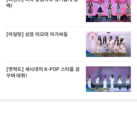
백!
[아일릿] 상큼 미모의 아가씨들
[앳하트] 새시대의 K-POP 스타를 꿈
꾸며 데뷔!