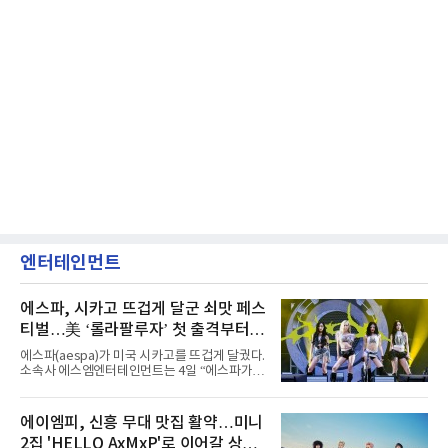
엔터테인먼트
에스파, 시카고 뜨겁게 달군 쇠맛 페스
티벌…美 ‘롤라팔루자’ 첫 출격부터
증명한 존재감
에스파(aespa)가 미국 시카고를 뜨겁게 달궜다.
소속사 에스엠엔터테인먼트는 4일 “에스파가
지난 2일(현지 시간) 미국 시카고 그랜트 파크에
서 열린 ‘롤라팔루자 시카고’(Lollapalooza
Chicago)의 알리안츠 스테이지에 올랐다”며
에이엠피, 신흥 무대 맛집 활약…미니
“총 14곡으로 구성된 세트리스트를 선사, 데뷔 7
2집 'HELLO AxMxP'로 이어갈 상승
년 차다운 노련한 무대 매너와 파워풀한 에너지