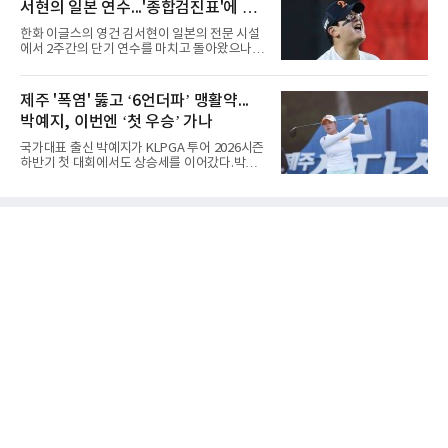
위전으로 밀렸고 본선에서도 78위에
서현의 일본 연수...'종합검진표'에 불
세트를 13-25로 내주며 불안하게 출발한 중앙여
고는 이후 조직력을 되찾아 2세트부터 경기 주
과
한화 이글스의 영건 김서현이 일본의 전문 시설
도권을 완전히 장악했다. 강한 서브와 탄탄한 수
에서 2주간의 단기 연수를 마치고 돌아왔으나,
비를 앞세워 내리 세 세트를 따내며 짜릿한 역전
실전 마운드에서 여전히 극심한 제구 난조를 노
승을 완성했다.이번 우승은 더욱 의미가 컸다. 중
출하며 야구 팬들과 전문가들 사이에 씁쓸한 뒷
앙여고는 올해 3월 춘계연맹전과 5월 종별선수
맛을 남기고 있다.출국 당시만 해도 선수의 고질
제주 '폭염' 뚫고 ‘6언더파’ 맹활약...
권대회 결승에서 모두 선명여고에 패해 준우승
적인 제구 문제를 해결할 특효약이 될 것처럼 포
에 머물렀다. 그러나 세 번째
박예지, 이번엔 ‘첫 우승’ 가나
장되었던 이번 연수는, 뚜껑을 열어보니 '제구력
5등급에게 2주짜리 족집게 과외를 붙여 1등급을
국가대표 출신 박예지가 KLPGA 투어 2026시즌
기대한 꼴'이었다는 냉정한 평가를 피하기 어렵
하반기 첫 대회에서도 상승세를 이어갔다.박예
게 됐다.야구에서 투수의 제구력은 오랜 시간 투
지는 6일 제주 서귀포 테디밸리 골프앤리조트에
구폼을 반복하며 몸에 새겨진 일종의 근육 기억
서 열린 KLPGA 투어 제주삼다수 마스터스 1라
과 밸런스의 산물이다. 릴리스 포인트의 미세한
운드에서 보기 없이 버디만 6개를 잡아내며 6언
오차나 하체 활용의 불균형은 수백, 수천 번의
더파 66타를 쳤다. 박예지는 서어진, 신다인과
교정 훈련과 실전 피드
선두권을 형성했다.이날 경기가 열린 테디밸리
골프앤리조트 역시 전국적 폭염을 피해가지 못
했다. 대회장의 최고 기온은 35도에 달했다. 섬
지역 특성상 습도가 높아 체감온도는 더 높게 느
껴졌다.하지만 박예지는 폭염 만큼이나 매섭고
뜨거운 경기력을 선보이며 첫 우승을 향한 발판
을 마련했다.경기 후 박예지는 “날씨가 덥고 습
해 체력적으로 쉽지 않은 경기였지