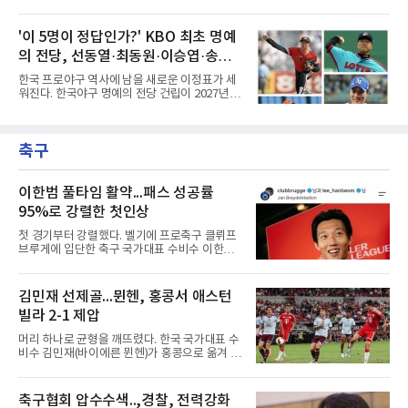
받으면서 국내 야구계의 시선이 집중되고 있다.
팀 전체의 사운이 걸린 중대한 사안이다. 수치상
메이저리그와 마이너리그를 오가며 도전을 이어
으로 드러나는 타점 몇 개에 안주하기에는 최근
가던 이들의 잇단 이탈은 자연스럽게 '이들이 과
'이 5명이 정답인가?' KBO 최초 명예
디아즈가 보여주는 경기 내용이 너무나 실망스
연 KBO리그로 유턴할 것인가'라는 뜨거운 화두
럽다. 승부처마다 터져 나
의 전당, 선동열·최동원·이승엽·송진
로 이어졌다. 일각에서는 당연하다는 듯 국내 복
귀를 점치고 있지만, 막상 뚜껑을 열어보면 세
우·김응용을 둘러싼 논쟁
한국 프로야구 역사에 남을 새로운 이정표가 세
선수가 마주한 현실과 향후 행보는 판이하게 갈
워진다. 한국야구 명예의 전당 건립이 2027년으
린다. 선수 개인의 확고한 소신과 야구계의 엄격
로 다가오면서 이제 야구계의 관심은 하나의 질
한 제도적 규정이 얽혀있기 때문이다.가장 먼저
문으로 향하고 있다. "누가 한국 야구 최초의 명
국내 무대행을 확정 지은 인물은 베테랑 최지만
예의 전당 헌액자가 될 것인가?"현재 가장 많이
이다. 오랜 기간 메이저리그에서 산전수전을 겪
축구
거론되는 후보군은 선동열, 최동원, 이승엽, 송
은 최지만은 해외파 복귀 규
진우, 그리고 김응용 감독이다. 한국 야구의 시
대별 상징성과 업적을 고려하면 충분히 설득력
있는 이름들이다.선동열은 한국 야구가 배출한
이한범 풀타임 활약...패스 성공률
최고의 투수로 평가받는다. 해태 시절 통산 146
95%로 강렬한 첫인상
승과 평균자책점 1.20이라는 압도적인 기록을
남겼고, 1980년대 후반 리그를 지배했다. 일본
첫 경기부터 강렬했다. 벨기에 프로축구 클뤼프
프로야구에서도 성공하며 한국 선수의 해외 진
브루게에 입단한 축구 국가대표 수비수 이한범
출 가능성을 보여준 상징적인 존
이 풀타임 데뷔전을 치르며 경기 최우수선수에
뽑혔다.이한범은 8일(한국시간) 벨기에 브뤼헤
의 얀 브레이덜 스타디온에서 열린 코르트레이
김민재 선제골...뮌헨, 홍콩서 애스턴
크와의 2026-2027 벨기에 주필러리그 1라운드
빌라 2-1 제압
홈 경기에 선발로 나서 경기 종료까지 뛰었다.출
발 자체가 빨랐다. 2026 북중미 월드컵에서 한국
머리 하나로 균형을 깨뜨렸다. 한국 국가대표 수
의 조별리그 3경기를 모두 풀타임으로 소화하며
비수 김민재(바이에른 뮌헨)가 홍콩으로 옮겨 열
대표팀 중앙 수비의 주축으로 자리 잡은 그는 덴
린 프리시즌 경기에서 선제골을 터뜨리며 팀 승
마크 미트윌란을 거쳐 최근 벨기에 명문 클뤼프
리에 힘을 보탰다.김민재는 7일(현지시간) 홍콩
브루게로 옮겼는데, 입단 발표 나흘 만에 개막전
카이탁 스포츠파크에서 열린 애스턴 빌라(잉글
축구협회 압수수색..,경찰, 전력강화
선발로 곧장 투입돼 90분을 소화하며 팀의 3-0