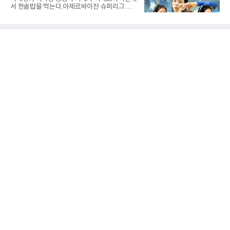
복고는 1쿼터 초반부터 박지오의 높은 슛 성공
서 한솥밥을 먹는다.아제르바이잔 슈퍼리그 투
률을 앞세워 공격을 주도하며 24-15로 기선을
란VC는 지난 4일 이재영 영입을 알린 데 이어 7
제압했다. 이후에도 전력의 우위를 바탕으로 경
일 이다영과도 계약했다고 발표했다. 구단은 이
기를 운영한 경복고는 전반을 40-34로 마친 뒤,
다영이 2026-2027시즌 투란 소속으로 활약할
후반 들어 내·외곽에서 고른 득점포를 가동하며
예정이라고 전했다.두 선수가 국내를 떠난 것은
점수 차를 크게 벌려 여유 있게 승
2021년이다. V리그 흥국생명 소속이던 당시 중
학교 시절 학교 폭력을 행사했다는 폭로가 나오
면서 한국 배구계를 등졌다.이재영의 해외 여정
은 순탄치 않았다. 2021년 말 그리스 PAOK 테
살로키니에 입단했으나 무릎 부상으로 몇 경기
뛰지 못했고, 긴 공백 끝에 지난해 7월 일본 SV
리그 빅토리아 히메지에 합류했다가 지난 5월
팀을 떠났다.이다영은 더 많은 무대를