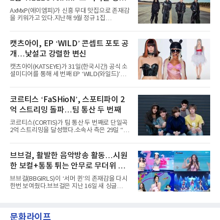
로 현장의 분위기를 압도했다”고 밝혔다.1991
세
AxMxP(에이엠피)가 신흥 무대 맛집으로 존재감
년 시작된 ‘롤라팔루자’는 8개 스테이지, 170여
을 키워가고 있다.지난해 9월 정규 1집
팀의 아티스트와 40만 명 이상의 관객이 운집하
'AxMxP'를 발매하며 가요계에 정식 출격한
는 북미 최대 규모의 페스티벌이다.올해 ‘롤라팔
AxMxP는 데뷔 전부터 버스킹과 각종 페스티벌,
루자 시카고’에는 에스파 외에도 제니, 아이들,
공연 무대에 오르며 실전 경험을 쌓아왔다.이들
캣츠아이, EP ‘WILD’ 콘셉트 포토 공
코르티스 등 K팝 스타들이 출연진 명단에 이름
은 소속사 패밀리 콘서트를 비롯해 '뷰티풀 민트
을 올렸다.이날 에스파는
개…낯설고 강렬한 변신
라이프 2025', '2025 부산국제록페스티벌' 등 대
형 무대에 잇달아 출연해 당찬 에너지와 풋풋한
캣츠아이(KATSEYE)가 31일(한국시간) 공식 소
매력으로 음악팬들의 눈도장을 찍었다.이후
셜미디어를 통해 세 번째 EP ‘WILD(와일드)’의
AxMxP는 '카운트다운 판타지 2025-2026',
콘셉트 포토와 트랙리스트를 공개했다.‘Wild
'PEAKBOX 2025 vol.2 : 사랑·청춘·행복', '2025
heart(와일드 하트)’라는 제목이 붙은 콘셉트 포
Someday Christmas - 부산' 등 무대를 통해 안
토에는 멤버들의 본능적이고 야성적인 면모가
코르티스 ‘FaSHioN’, 스포티파이 2
정적인 실력을 입증했고, 올해 '2026 어썸뮤직
강렬하게 담겼다. 짙은 아이섀도와 푸른빛·금빛·
페스티벌', '뷰티풀 민트 라이프 2026', '2026
억 스트리밍 돌파…팀 통산 두 번째
붉은빛의 컬러 렌즈가 비현실적인 분위기를 자
아내고, 여러 원색이 불규칙하게 뒤섞인 멀티컬
코르티스(CORTIS)가 팀 통산 두 번째로 단일곡
러 헤어와 과감한 블루·블랙 립 메이크업이 낯설
2억 스트리밍을 달성했다.소속사 측은 29일 “코
고도 매혹적인 비주얼을 완성했다.스타일링 역
르티스의 데뷔 앨범 수록곡 ‘FaSHioN’이 글로
시 파격적이다. 스터드와 망사, 코르셋, 풍성한
벌 오디오·음원 스트리밍 플랫폼 스포티파이에
레이스 등 언뜻 어울리지 않을 듯한 소재와 실루
서 27일 자로 누적 재생 수 2억 회를 돌파했
브브걸, 활발한 음악방송 활동…시원
엣을 거침없이 결합했다. 멤버들은 각기 다른 개
다”고 밝혔다.곡이 발표된 지 약 10개월 만이다.
성을 살린 스타일링을 선
한 보컬+통통 튀는 안무로 무더위 사
팀의 첫 번째 2억 스트리밍 곡은 동일 음반에 수
록된 ‘GO!’다. 이 노래는 공개 약 9개월 만인 지
냥
브브걸(BBGIRLS)이 ‘서머 퀸’의 존재감을 다시
난달 26일 자에 2억 고지를 밟았다. 이는 최근 5
한번 보여줬다.브브걸은 지난 16일 새 싱글
년 내 데뷔한 보이그룹의 곡 중 최단기 2억 달성
'BODY WAVE'(바디 웨이브)를 발매하고 각종 음
이며 ‘FaSHioN’이 그 다음이다.코르티스는 평
악방송에 출연했다.브브걸은 컴백 이후 Mnet
소 관심이 많은 ‘패션’을 소재로 곡을 공동 창작
'엠카운트다운'을 시작으로 KBS2 '뮤직뱅크',
했다. “내 티, 5 bucks 바지는, 만원” 등 멤버들
문화라이프
MBC '쇼! 음악중심', SBS '인기가요' 등 주요 음
의 라이프 스타일