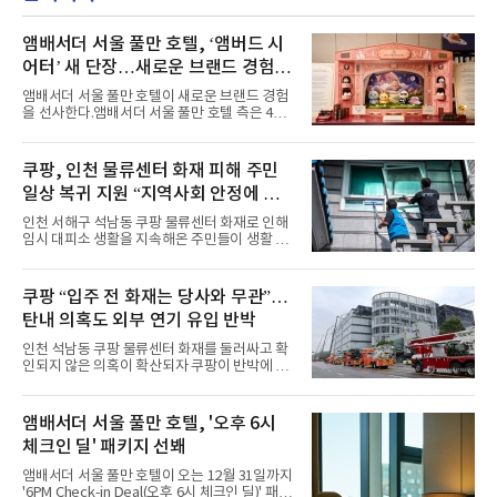
악방송 무대에 올라 화려한 퍼포먼스를 펼쳤다.
시원한 에너지와 안정적인 라이브, 통통 튀는 매
력을 앞세워 매 무대 색다른 볼거리를 선사했다.
앰배서더 서울 풀만 호텔, ‘앰버드 시
특히 화사한 파스텔 톤의 비치웨어부터 청량한
어터’ 새 단장…새로운 브랜드 경험 선
마린룩, 햇살 아래 반짝이는 물결을 연상시키는
사
스커트, 강렬한 붉은 계열의 스타일링까지 각기
앰배서더 서울 풀만 호텔이 새로운 브랜드 경험
다른 매력을 선보였다. 브브걸은 다채로운 여름
을 선사한다.앰배서더 서울 풀만 호텔 측은 4일
패션을 완벽하게 소화하며 보
“호텔 공식 마스코트 앰버드(Ambird)의 새로운
이야기를 담은 인형 극장 콘셉트의 공간 ‘앰버드
시어터(Ambird Theater)’를 새롭게 선보인
쿠팡, 인천 물류센터 화재 피해 주민
다”고 밝혔다.앰배서더 서울 풀만 호텔은 로비
일상 복귀 지원 “지역사회 안정에 총
한편에 마련된 앰버드 존을 통해 앰버드의 세계
관을 소개해왔다. 앰버드 존은 앰버드가 우주여
력”
인천 서해구 석남동 쿠팡 물류센터 화재로 인해
행 중 수집한 다양한 굿즈를 전시한 '앰버드 플래
임시 대피소 생활을 지속해온 주민들이 생활 터
닛(Ambird Planet)과 계절별 플라워 연출로 사
전으로 돌아갈 수 있는 계기가 마련됐다. 쿠팡풀
랑받아온 ‘앰버드 가든(Ambird Garden)’으로
필먼트서비스(CFS)가 지난 28일부터 화재 피해
구성되어 있다.새 단장한 앰버드 시어터는 오페
주민을 대상으로 전문 출장 청소서비스 지원에
쿠팡 “입주 전 화재는 당사와 무관”…
라 극장을 모티브로 한 데코레이션으로 구성됐
나섬으로써 본격적인 지역사회 복구 작업이 시
다. 무대 공간 및 티켓 박스
탄내 의혹도 외부 연기 유입 반박
작된 것이다.대피소 주민 중심 청소 접수, 첫날
부터 2가구 지원 완료CFS는 신현초등학교, 신
인천 석남동 쿠팡 물류센터 화재를 둘러싸고 확
현북초등학교, 신현여자중학교 등 인천 서해구
인되지 않은 의혹이 확산되자 쿠팡이 반박에 나
관내 임시 대피소 3곳에서 체류해온 화재 피해
섰다. 화재 전 센터 내부에서 탄내가 났다는 주장
주민들을 대상으로 출장 청소업체 요청 접수를
에 대해서는 외부 화재 연기 유입이라고 설명했
시작했다. 현장에서 극심한 피해를 입은 지역 주
고, 2023년 같은 물류센터에서 발생한 화재에
앰배서더 서울 풀만 호텔, '오후 6시
민들의 호응 속에 CFS는 즉시 행동에 나섰다. 지
대해서도 쿠팡 입주 전 공사 과정에서 벌어진 일
난 28일 오후 전문 청소업체와
체크인 딜' 패키지 선봬
이라며 선을 그었다.쿠팡은 21일 인천 물류센터
내부에서 불이 타는 냄새가 났다는 의혹과 관련
앰배서더 서울 풀만 호텔이 오는 12월 31일까지
해 “사실무근”이라는 입장을 밝혔다.회사 측은
'6PM Check-in Deal(오후 6시 체크인 딜)' 패키