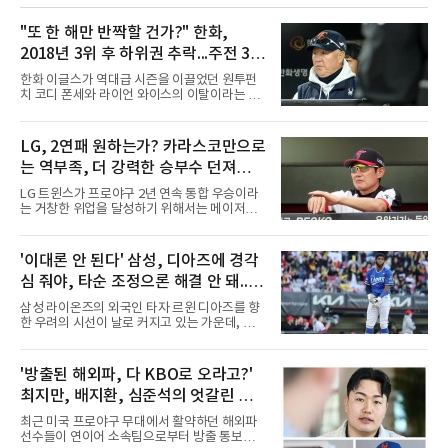
"또 한 해만 반짝할 건가?" 한화,
2018년 3위 후 하위권 추락...주전 3명
빠지기 전에 많은 승리 챙겨야
한화 이글스가 역대급 시즌을 이끌었던 원투펀
치 코디 폰세와 라이언 와이스의 이탈이라는 거
대한 파고를 마주하게 됐다. 두 선수가 KBO리그
를 폭격하며 거둔 눈부신 활약은 팀에 엄청난 영
광을 안겼지만, 역설적으로 너무 뛰어난 기량 탓
LG, 2연패 원하는가? 카라스코만으로
에 메이저리그 역스카우트의 표적이 되면서 순
는 역부족, 더 강력한 승부수 던져야...
식간에 마운드의 핵이 공백으로 남게 됐다.폰세
와 와이스는 지난 시즌 한화 선발진의 중심을 완
염경엽 감독은 알고 있을 것
LG 트윈스가 프로야구 2년 연속 통합 우승이라
벽하게 지탱하며 합쳐서 무려 33승을 합작해내
는 거창한 위업을 달성하기 위해서는 메이저리
는 기적 같은 저력을 발휘했다. 특히 폰세는 다
그 베테랑 카를로스 카라스코의 영입만으로는
승, 평균자책점, 탈삼진, 승률 등 투수 부문 4관
역부족이라는 지적이 현장 안팎에서 끊이지 않
왕을 석권하고 정규시즌 MVP까지 거머쥐며 리
고 제기되고 있다. 카라스코가 KBO리그 데뷔 무
'이대론 안 된다' 삼성, 디아즈에 경각
그를 지배했고, 와이스 역시 16승을 올리며 그에
대에서부터 7이닝을 완벽하게 틀어막으며 통산
못지않은 에이스급 투구로 팀
심 줘야, 타순 조정으론 해결 안 돼...벤
112승 투수의 명성을 입증해 보이기는 했으나,
2연패에 대한 거센 압박을 견뎌내기에는 아직
치 대기 등 채찍 들어야
삼성 라이온즈의 외국인 타자 르윈 디아즈를 향
채워야 할 조각들이 너무나도 많다는 분석이다.
한 우려의 시선이 날로 커지고 있는 가운데, 지
염경엽 감독은 이러한 현실을 누구보다 뼈저리
금이야말로 구단이 온정주의를 버리고 냉정하게
게 인식하고 있을 공산이 크다. 외국인 투수 교체
현실을 직시해야 할 때라는 목소리가 거세다. 그
카드를 이미 카라스코 영입에 소모한 상황에서,
동안 벤치는 디아즈의 이름값과 과거의 활약상
'방출된 해외파, 다 KBO로 오라고?'
시즌 후반기에 발생할 수 있는 변수들을 통제하
을 믿으며 지루한 기다림을 이어왔지만, 이제는
기 위해서는 단순한 베테랑의 합
최지만, 배지환, 심준석의 엇갈린 거
그러한 보수적이고 안일한 태도가 팀의 발목을
잡는 독으로 작용하고 있다는 지적이다.시즌 중
취와 현실
최근 미국 프로야구 무대에서 활약하던 해외파
반을 넘어 종착지를 향해 달리는 시점에서 외국
선수들이 연이어 소속팀으로부터 방출 통보를
인 타자의 부진은 단순한 개인의 슬럼프를 넘어