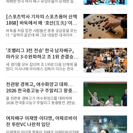
제패한 한국 여자 배구 유망주들이 유쾌한 질주
이 한때 교착됐기 때문이다. 그러
를 이어가고 있다.중·고교 선수들로 구성된 17세
이하(U-17) 여자배구대표팀은 8일(한국시간) 칠
레 로스안데스에서 열린 2026 국제배구연맹
[스포츠박사 기자의 스포츠용어 산책
(FIVB) U-17 여자 세계선수권대회 조별리그 D조
1868] 바둑에서 왜 ‘호선(互先)’이라
2차전에서 대만을 세트 점수 3-1(25-19 18-25
25-13 25-15)로 꺾었다. 전날 푸에르토리코를
말할까
바둑을 처음 접한 사람들은 종종 궁금증을 갖는
3-1로 물리쳤던 한국은 2연승으로 조 1위에 올
다. "실력이 같은데 왜 그냥 대등한 대국이라고
라 16강 진출에 청신호를 켰다.이날 승리는 남다
하지 않고 '호선'이라고 할까." (본 코너 1807회
른 의미가 있었다. 한국은 지난해 2025 U-16 아
‘바둑에서 왜 ‘대국(對局)’이라 말할까‘ 참조)'호
시아선수권 결승에서 대만을 풀세트 접전 끝에
선(互先)'은 한자로 '서로 호(互)', '먼저 선(先)'을
'조별리그 3전 전승' 한국 남자배구,
3-2로 꺾고 정상에 올랐는데, 세계선수권에서
쓴다. 직역하면 '서로 먼저 둔다'는 뜻이다. 여기
이뤄진 '리턴 매치'에서도 승리하
마카오 3-0 완파하고 조 1위 준결승
서 '서로 먼저 둔다'는 표현은 한 판에서 두 사람
이 동시에 선수를 잡는다는 의미가 아니다. 중국
진출
세 경기를 모두 잡으며 조 1위로 다음 단계에 올
과 일본의 고대 바둑에서 실력이 같은 사람끼리
랐다. 이사나예 라미레스 감독이 이끄는 한국 남
는 여러 판을 둘 때 흑(선수)을 번갈아 맡았다는
자배구 대표팀(세계랭킹 26위)이 2026 동아시
관행에서 나온 말이다. 한 판은 A가 흑을, 다음
아남자선수권대회 조별리그를 3연승으로 마무
판은 B가 흑을 맡는 식으로 서로 선수를 주고받
리했다.대표팀은 7일 몽골 울란바타르 AVA 아레
전관왕 경복고, 여수화양고 대파…
는다는 의미였던 것이다.인터넷 조선왕조실록에
나에서 열린 대회 B조 조별리그 3차전에서 마카
서 호
2026 한국중고농구 주말리그 왕중왕
오(119위)를 세트 점수 3-0(25-18 25-16 25-15)
으로 제압했다. 일본과 대만에 이어 마카오까지
전 결승토너먼트 확정
올 전관왕 경복고가 여수화양고를 대파하며
꺾은 한국은 조별리그 전승으로 준결승 티켓을
2026 한국중고농구 주말리그 왕중왕전 2연승을
손에 넣었다.공격은 고르게 터졌다. 김요한(삼성
달성, 결승 토너먼트 진출을 확정했다.경복고는
화재)과 임재영(대한항공)이 각각 13점씩 올렸
7일 전남 해남 구교체육관에서 열린 대회 남고
고, 김준우(삼성화재)가 10득점, 이상현(국군체
부 H조 예선 2차전에서 박지오(26점)와 김호원
여자배구 이재영·이다영, 아제르바이
육부대)이 9득점으로 힘을 보탰다.대표팀은 8일
(22점)의 활약을 앞세워 여수화양고를 94-59로
오후 8시 30분 A조 2위와 결승
잔 투란VC 나란히 입단
완파했다. 이로써 경복고는 예선 2전 전승을 기
록하며 조 1위로 결승 토너먼트에 진출했다.경
이재영과 이다영 쌍둥이 자매가 아제르바이잔에