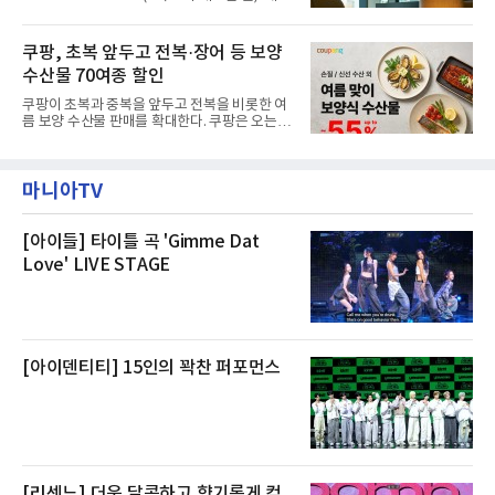
“인근에서 지난 15일 다른 회사에서 발생한 대
지를 선보인다.이번 패키지는 오후 6시 체크인
형 화재 연기가 인입돼 즉시 방재팀이 조사한 결
으로 여유로운 저녁 시간부터 호텔 스테이를 시
과 일산화탄소가 미검출됐고, 내부 문제가 아닌
작할 수 있도록 준비됐다.앰배서더 서울 풀만 호
쿠팡, 초복 앞두고 전복·장어 등 보양
것으로 확인됐다”고 설명했다.이어 “정확한 화
텔 측은 “퇴근 후 또는 주말 도심 속에서 짧지만
재 원인은 추후 조사될
수산물 70여종 할인
온전한 휴식을 원하는 고객들에게 특별한 경험
을 제공한다”고 밝혔다.패키지는 디럭스와 이그
쿠팡이 초복과 중복을 앞두고 전복을 비롯한 여
제큐티브 두 가지 타입으로 구성된다. 디럭스 패
름 보양 수산물 판매를 확대한다. 쿠팡은 오는
키지는 객실 1박(룸 온리)으로 심플한 호캉스를
20일까지 전복, 문어, 낙지, 장어 등 70여종의 수
즐길 수 있으며, 이그제큐티브 패키지는 객실 1
산물을 할인 판매한다고 8일 밝혔다.이번 행사
박과 함께 클럽 앰배서더 라운지 2인 이용, 웰니
에는 국내산 활전복과 문어, 낙지, 장어, 생물새
스 센터 사우나 2인 이용 혜택이 포함된다.특히
마니아TV
우 등이 포함됐다. 쿠팡은 올해 큰 크기의 전복
클럽 앰배서더 라운지
생산량이 늘어난 점을 반영해 주요 산지 상품을
로켓프레시 새벽배송으로 선보인다고 설명했다.
전복은 산지에서 채취한 뒤 전국으로 직송되는
[아이들] 타이틀 곡 'Gimme Dat
방식으로 운영된다. 신선도가 중요한 상품인 만
Love' LIVE STAGE
큼 이르면 다음 날 오전 배송이 가능하도록 물류
망을 활용하고 있다.쿠팡의 전복 매입량도 늘고
있다. 쿠팡에 따르면 전복 매입량은 2020년 30
톤 미만에서 2022년 140톤
[아이덴티티] 15인의 꽉찬 퍼포먼스
[리센느] 더욱 달콤하고 향기롭게 컴