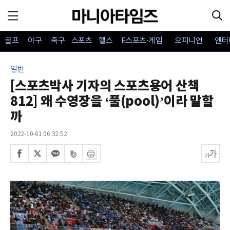
골프
야구
축구
스포츠
헬스
E스포츠·게임
오피니언
엔터
일반
[스포츠박사 기자의 스포츠용어 산책
812] 왜 수영장을 ‘풀(pool)’이라 말할
까
2022-10-01 06:32:52