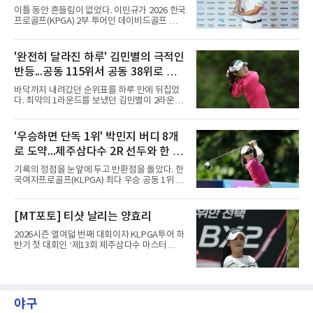
더파 140타로 피터 율라인(미국), 마크 리슈먼
승
이틀 동안 흔들림이 없었다. 이민규가 2026 한국
(호주)과 공동 13위에 자리했다. 공동 10위 그룹
프로골프(KPGA) 2부 투어인 데이비드골프 투어
과는 2타 차여서 남은 라운드에서 시즌 두 번째
15회 대회(총상금 1억원)에서 시즌 두 번째 우승
톱10을 노릴 수 있다.흐름은 이어지고 있다. 올
을 거뒀다.이민규는 7일 충남 태안 솔라고 CC(파
해 LIV 골프에 합류한 안병훈은 첫 출전인 지난 2
71)에서 열린 2라운드에서 버디만 8개를 잡아 8
'완전히 달라진 하루' 김민별의 극적인
월 리야드 대회에서 공동 9위로 한국 국적 선수
언더파 63타를 쳤다. 전날 보기 없이 9언더파로
최초의 톱10을 기록했고,
반등...공동 115위서 공동 38위로 도
개인 18홀 최저타를 세웠던 그는 최종 합계 17언
더파 125타로, 공동 2위 박태완과 안해천(이상
약
바닥까지 내려갔던 순위표를 하루 만에 뒤집었
13언더파 129타)을 4타 차로 따돌렸다. 우승 상
다. 최악의 1라운드를 보냈던 김민별이 2라운드
금은 2천만원이다.여정에는 성장이 담겼다.
에서 반등에 성공했다.김민별은 7일 제주도 서
2021년 KPGA 프로로 입회해 2부 투어에서 활
귀포의 테디밸리 골프앤리조트(파72)에서 열린
약해온 이민규는 지난 5월 데이비드골프 투어 7
2026시즌 한국여자프로골프(KLPGA) 투어 제주
'우승하면 단독 1위' 박민지 버디 8개
회 대회에서 데뷔 첫 승을 거뒀다.
삼다수 마스터스(총상금 10억 원) 2라운드에서
로 도약...제주삼다수 2R 선두와 한 타
보기 없이 버디만 7개를 잡아 7언더파 65타를 쳤
다. 중간합계 1언더파 143타를 기록한 그는 전날
차
기록의 정점을 눈앞에 두고 반환점을 돌았다. 한
공동 115위에서 무려 77계단 뛰어오른 공동 38
국여자프로골프(KLPGA) 최다 우승 공동 1위 박
위로 컷을 통과했다. 이번 대회 컷 기준은 1오버
민지가 제주삼다수 마스터스(총상금 10억원)에
파 145타였다.전날과는 딴판이었다. 1라운드에
서 선두권으로 올라섰다.통산 20승의 박민지는
서 버디 1개에 보기 5개, 더블보기 1개를 묶어 6
7일 제주 서귀포시 테디밸리 골프앤리조트(파
[MT포토] 티샷 날리는 양효리
오버파 78타로 공동 115위에 머물러 컷 탈락이
72)에서 열린 2라운드에서 버디 8개와 보기 1개
유력해 보였던 그였다.반전의 흐
를 묶어 7언더파 65타를 쳤다. 1라운드에서 71
2026시즌 열여덟 번째 대회이자 KLPGA투어 하
타로 공동 30위에 머물렀던 그는 8언더파 136타
반기 첫 대회인 ‘제13회 제주삼다수 마스터
로 최정원, 문정민, 서어진, 신다인과 공동 2위에
스’(총상금 10억 원, 우승상금 1억 8천만 원)가
이름을 올렸다. 단독 선두 강채연(9언더파 135
제주도 서귀포시에 위치한 테디밸리 골프앤리조
타)과는 한 타 차다.걸린 것이 크다. 지난 5월 sh
트(파72/6,767야드)에서 열리고 있다.7일 현재
수협은행 MBN 여자 오픈에서 통산 20승을 채운
2라운드 경기가 펼쳐지고 있다.양효리가 12번
박민지는 이번 대회에서 우승하면 KLPGA 통산
홀에서 경기하고 있다.
야구
최다 우승 단독 1위에 오른다.라