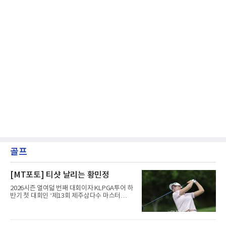
골프
[MT포토] 티샷 날리는 황민정
2026시즌 열여덟 번째 대회이자 KLPGA투어 하
반기 첫 대회인 ‘제13회 제주삼다수 마스터
스’(총상금 10억 원, 우승상금 1억 8천만 원)가
제주도 서귀포시에 위치한 테디밸리 골프앤리조
트(파72/6,767야드)에서 열리고 있다.6일 현재