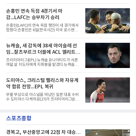
(19)를 영입했다고 밝혔다. 186㎝, 79㎏의 신체
차 문제로 출국이 미뤄졌고, 국내에서 홀로 훈련
조건을 갖췄다.이력은 우승으로 채워져 있다. 수
해 왔다. 6일 입국하는 동료들과 처음 대면한 뒤
원고 시절 주축으로 활약하며 지난해 전국고등
손흥민 연속 득점 4경기서 마
짧게 호흡을 맞춰 경기에 나선다.역할도 관심사
리그와 추계전국고등대회 우승에 기여했고, 올
다. 유려한 탈압박과
감...LAFC는 승부차기 승리
해 연세대 진학 후에는 춘계한산대첩기대학대회
정상에 올랐다. 2024년에는 17세 이하(U-17) 대
손흥민(LAFC)의 연속 득점 행진이 네 경기에서
표팀 훈련에도 소집됐다.김슬기는 입단하게 돼
멈췄다.손흥민은 6일(한국시간) 미국 로스앤젤
기쁘고 영광이라며 프로 무대에서도 성장해 팀
레스 BMO 스타디움에서 열린 2026시즌 리그스
에 꼭 필요한 선수가 되겠다고 각오를 밝혔다.
컵 리그 페이즈 1차전 치바스 과달라하라(멕시
코)전에 선발 출전했으나 공격포인트 없이 후반
뉴캐슬, 새 감독에 38세 야이슬레 선
41분 타일러 보이드와 교체됐다. 이날 골을 넣었
임...잘츠부르크 더블에 ACL 엘리트 2
다면 공식전 5경기 연속 득점이었다. 다만 메이
저리그사커(MLS)에서 이어온 4경기 연속골 기
연패 경력
프리미어리그(EPL) 뉴캐슬 유나이티드가 서른
록은 유지된다.경기는 팽팽했다. 전반 38분 다비
여덟 살 지도자에게 지휘봉을 맡겼다.뉴캐슬은
드 마르티네스의 땅볼 크로스를 드니 부앙가가
6일(현지시간) 마티아스 야이슬레(독일) 감독 선
오른발로 마무리해 LAFC가 앞섰으나, 4분 뒤 로
임을 발표했다. 그는 스페인 라망가에서 진행 중
베르토 알바라도가 골 지역 정면에서 왼발 슈팅
인 프리시즌 캠프에 곧바로 합류했다. 구단은 유
도미야스, 크리스털 팰리스와 자유계
으로 골대 오른쪽 하단을 찔러 균형을 맞췄다.승
럽 축구계에서 가장 촉망받는 젊은 감독을 데려
부는 승부차기로 갈렸다. LAFC는
약 합류 전망...EPL 복귀
왔다고 밝혔다.이력은 이른 나이에 쌓였다. 서른
셋이던 2021년 오스트리아 레드불 잘츠부르크
무릎 부상으로 아스널을 떠났던 일본 대표 수비
사령탑에 올라 첫 시즌 리그와 컵대회를 동시에
수 도미야스 다케히로(27)가 프리미어리그(EPL)
제패했고, 구단 역사상 처음으로 팀을 유럽축구
로 돌아온다.영국 BBC는 6일(한국시간) 도미야
연맹(UEFA) 챔피언스리그 토너먼트에 올린 뒤
스가 입단 테스트를 마치고 크리스털 팰리스에
리그 2연패도 달성했다.아시아에서도 성과를 냈
자유계약(FA)으로 합류할 전망이라고 보도했다.
다. 2023년 사우디아라비아 알아흘리로 옮겨
스포츠종합
큰 틀의 계약 조건은 이미 합의됐고 구단은 개막
2024-2025시즌과 2025-2026시즌
을 앞두고 영입 절차를 서두르고 있다.그의 최근
여정은 순탄치 않았다. 고질적인 무릎 부상 끝에
지난 시즌 아스널과 상호 합의로 계약을 해지했
경복고, 부산중앙고에 22점 차 대승…
고, 네덜란드 아약스에서 시즌 막판 8경기를 소