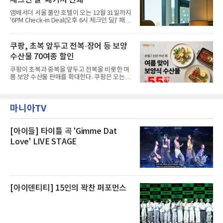
이라며 선을 그었다.쿠팡은 21일 인천 물류센터
내부에서 불이 타는 냄새가 났다는 의혹과 관련
앰배서더 서울 풀만 호텔이 오는 12월 31일까지
해 “사실무근”이라는 입장을 밝혔다.회사 측은
'6PM Check-in Deal(오후 6시 체크인 딜)' 패키
“인근에서 지난 15일 다른 회사에서 발생한 대
지를 선보인다.이번 패키지는 오후 6시 체크인
형 화재 연기가 인입돼 즉시 방재팀이 조사한 결
으로 여유로운 저녁 시간부터 호텔 스테이를 시
과 일산화탄소가 미검출됐고, 내부 문제가 아닌
작할 수 있도록 준비됐다.앰배서더 서울 풀만 호
쿠팡, 초복 앞두고 전복·장어 등 보양
것으로 확인됐다”고 설명했다.이어 “정확한 화
텔 측은 “퇴근 후 또는 주말 도심 속에서 짧지만
재 원인은 추후 조사될
수산물 70여종 할인
온전한 휴식을 원하는 고객들에게 특별한 경험
을 제공한다”고 밝혔다.패키지는 디럭스와 이그
쿠팡이 초복과 중복을 앞두고 전복을 비롯한 여
제큐티브 두 가지 타입으로 구성된다. 디럭스 패
름 보양 수산물 판매를 확대한다. 쿠팡은 오는
키지는 객실 1박(룸 온리)으로 심플한 호캉스를
20일까지 전복, 문어, 낙지, 장어 등 70여종의 수
즐길 수 있으며, 이그제큐티브 패키지는 객실 1
산물을 할인 판매한다고 8일 밝혔다.이번 행사
박과 함께 클럽 앰배서더 라운지 2인 이용, 웰니
에는 국내산 활전복과 문어, 낙지, 장어, 생물새
스 센터 사우나 2인 이용 혜택이 포함된다.특히
마니아TV
우 등이 포함됐다. 쿠팡은 올해 큰 크기의 전복
클럽 앰배서더 라운지
생산량이 늘어난 점을 반영해 주요 산지 상품을
로켓프레시 새벽배송으로 선보인다고 설명했다.
전복은 산지에서 채취한 뒤 전국으로 직송되는
[아이들] 타이틀 곡 'Gimme Dat
방식으로 운영된다. 신선도가 중요한 상품인 만
Love' LIVE STAGE
큼 이르면 다음 날 오전 배송이 가능하도록 물류
망을 활용하고 있다.쿠팡의 전복 매입량도 늘고
있다. 쿠팡에 따르면 전복 매입량은 2020년 30
톤 미만에서 2022년 140톤
[아이덴티티] 15인의 꽉찬 퍼포먼스