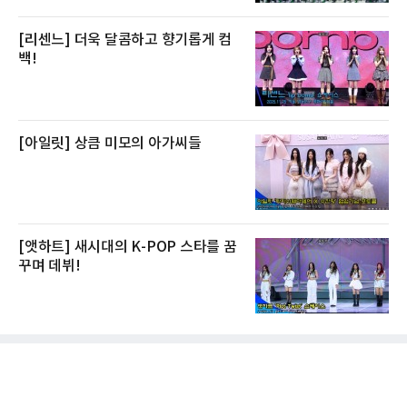
[리센느] 더욱 달콤하고 향기롭게 컴
백!
[아일릿] 상큼 미모의 아가씨들
[앳하트] 새시대의 K-POP 스타를 꿈
꾸며 데뷔!