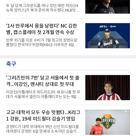
뽑자, 1회말 크로암스트롱이 다저스 선발 에릭
두 달 넘게 그라운드를 떠나 있던 에런 저지(34·
라워를 상대로 중월 솔로 홈런으로 응수했다. 최
뉴욕 양키스)가 복귀 준비에 착수했다.MLB닷컴
근 50년간 리글리필드에서 1회 양 팀 선두타자
은 6일(한국시간) 저지가 전날 추가 검사를 받은
홈런이 함께 나온 것은 두 번째이며, 통계업체
뒤 야외 달리기와 상체 저항 운동으로 훈련 강도
엘리어스 스포츠뷰로에 따르면 그해 MVP 투표
를 높여도 된다는 허가를 받았다고 전했다.저지
'1사 만루에서 몸을 날렸다' NC 김한
10위 이내 선수끼리 이런 공방을 벌인 사례는 처
는 이날 뉴욕 양키스타디움에서 열린 세인트루
음이다.흐름은 크로암스트롱
별, 캡스플레이 첫 2개월 연속 수상
이스 카디널스전을 앞두고 야구 장비를 착용한
채 스트레칭과 조깅, 저항 밴드 훈련을 소화했
만루 위기를 지운 수비가 7월 최고의 장면으로
다. 아메리칸리그 최우수선수(MVP) 3회 수상자
뽑혔다.한국야구위원회(KBO) 사무국은 6일
인 그가 부상 이후 야외 달리기에 나선 것은 처음
2026 신한 SOL KBO리그 7월 월간 캡스플레이
이다.본인의 의지는 확고하다. 저지는 올 시즌 안
수상자로 NC 다이노스 내야수 김한별을 선정했
에 돌아오겠다며, 애초부터 최대한 빨리 복귀하
다고 밝혔다. 6월에 이어 두 달 연속 수상으로,
는 것이 계획이었고 올해를 접겠다고 생각한 적
축구
이 상 제정 이래 첫 사례다.ADT캡스가 KBO와
은 없다고 말했다.이탈은
함께 시상하는 이 상은 공식 기록위원이 승리 확
률 기여도와 수비 지수를 종합 평가해 해당 기간
최고점을 받은 수비 장면에 준다.수상 장면은 지
'그리즈만의 7번' 달고 서울에서 첫 출
난달 23일 서울 잠실구장에서 나왔다. NC가 7-5
격...이강인, 맨시티 상대로 첫 무대
로 앞선 8회말 1사 만루에서 김한별은 LG 트윈
스 오지환의 강한 타구에 몸을 날려 막아낸 뒤 유
이강인(아틀레티코 마드리드)의 새 유니폼 첫 무
격수 김주원에게 연결했다. 김주원이 1루수 블
대가 서울에서 열린다.아틀레티코는 오는 9일
레인에게 던지며 4-6-3 병살타가 완
오후 8시 서울월드컵경기장에서 맨체스터 시티
와 2026 쿠팡플레이 시리즈 친선 경기를 치른다.
구단 소집 명단에 이강인이 포함되면서 변수가
고교·대학서 모두 우승 맛봤다...K리그
없는 한 그의 첫 출격은 서울이 된다.등번호부터
1 강원, 19세 미드필더 김슬기 영입
무게가 실렸다. 이강인은 첫 경기부터 7번을 단
다. 2010년대 팀의 전성기를 이끈 앙투안 그리즈
강원FC가 대학 무대에서 뛰던 신인 미드필더를
만이 달았던 번호다.합류 과정은 순탄치 않았다.
데려왔다.강원은 6일 연세대 소속이던 김슬기
스페인으로 건너가려던 그는 병역 특례 행정 절