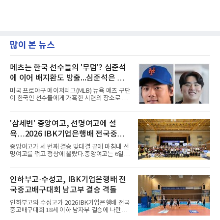
많이 본 뉴스
메츠는 한국 선수들의 '무덤'? 심준석
에 이어 배지환도 방출...심준석은 이
미 귀국, 배지환은 미국 잔류할 듯
미국 프로야구 메이저리그(MLB) 뉴욕 메츠 구단
이 한국인 선수들에게 가혹한 시련의 장소로 전
락하고 있다. 한때 한국 야구의 미래를 이끌어갈
대형 유망주로 기대를 모았던 투수 심준석에 이
어, 빅리그 경력을 지닌 내외야수 배지환까지 연
'삼세번' 중앙여고, 선명여고에 설
달아 뉴욕 메츠 산하 마이너리그에서 방출 통보
욕…2026 IBK기업은행배 전국중고
를 받는 아픔을 겪었다. 두 선수의 동반 이탈은
메츠 구단이 유독 한국 선수들에게 '기회의 땅'이
배구대회 우승
중앙여고가 세 번째 결승 맞대결 끝에 마침내 선
아닌 '무덤'처럼 작용하고 있음을 방증하고 있다.
명여고를 꺾고 정상에 올랐다.중앙여고는 6일
고교 시절 시속 160km에 달하는 강속구로 큰 스
충북 제천실내체육관에서 열린 2026 IBK기업은
포트라이트를 받았던 심준석은 루키리그에서 메
행배 전국중고배구대회 18세 이하 여자부 결승
츠 구단으로부터 방출 조치됐다. 피츠버그 파이
에서 선명여고를 세트스코어 3-1(13-25, 25-14,
인하부고·수성고, IBK기업은행배 전
리츠와 마이애미 말린스를 거쳐 메츠에 둥지를
25-17, 25-10)로 물리치고 우승을 차지했다.첫
틀며 반등을 노렸으나
국중고배구대회 남고부 결승 격돌
세트를 13-25로 내주며 불안하게 출발한 중앙여
고는 이후 조직력을 되찾아 2세트부터 경기 주
인하부고와 수성고가 2026 IBK기업은행배 전국
도권을 완전히 장악했다. 강한 서브와 탄탄한 수
중고배구대회 18세 이하 남자부 결승에 나란히
비를 앞세워 내리 세 세트를 따내며 짜릿한 역전
진출하며 우승을 놓고 맞대결을 펼치게 됐다.인