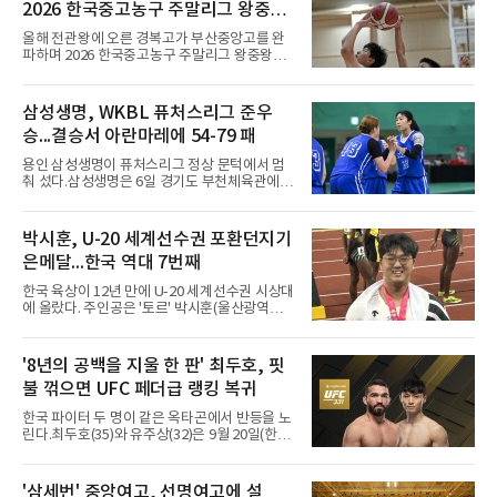
2026 한국중고농구 주말리그 왕중왕
화했다. 이후 일본 대표로 월드컵에 나서 선발 2
전 첫 승 신고
경기를 포함해 3경기를 뛰며 감각을 끌어올렸
올해 전관왕에 오른 경복고가 부산중앙고를 완
다.구단의 판단은 신중했다. 크리스털 팰리스는
파하며 2026 한국중고농구 주말리그 왕중왕전
기량을 확신하면서도 부상
첫 경기를 승리로 장식했다.경복고는 6일 전남
해남 우슬체육관에서 열린 대회 남고부 예선리
그 H조 1차전에서 부산중앙고를 98-76으로 제
삼성생명, WKBL 퓨처스리그 준우
압했다. 박지오가 26점, 김호원이 22점, 정우진
승...결승서 아란마레에 54-79 패
이 19점을 올리는 등 삼각편대의 고른 활약이 승
리를 이끌었다.경복고는 경기 초반부터 박지오
용인 삼성생명이 퓨처스리그 정상 문턱에서 멈
와 김호원의 내·외곽포가 고르게 터지며 주도권
춰 섰다.삼성생명은 6일 경기도 부천체육관에서
을 잡았다. 전반을 40-34로 앞선 경복고는 후반
열린 2026 티켓링크 WKBL 퓨처스리그 결승에
들어 높은 야투 성공률을 앞세워 점수 차를 더욱
서 일본여자프로농구 2부 리그 아란마레에 54-
벌렸고, 결국 22점 차 완승으로 경기를 마무리했
79로 졌다. 이다연이 14점을 넣었으나 20점 9리
박시훈, U-20 세계선수권 포환던지기
다.B조에서는 용산고가 안양고를 98-71로 꺾고
바운드를 기록한 바이 쿰바 디야산을 앞세운 상
대회 2연승을 달렸다.한편 남중
은메달...한국 역대 7번째
대를 넘지 못했다.이번 대회에 처음 출전한 아란
마레는 조별리그부터 결승까지 6전 전승을 거뒀
한국 육상이 12년 만에 U-20 세계선수권 시상대
고, 디야산이 최우수선수(MVP)로 뽑혔다.
에 올랐다. 주인공은 '토르' 박시훈(울산광역시)
이다.박시훈은 6일(한국시간) 미국 오리건주 유
진 헤이워드 필드에서 열린 세계육상연맹(WA)
20세 이하 세계선수권 남자 포환던지기 결선에
'8년의 공백을 지울 한 판' 최두호, 핏
서 20.31ｍ를 던져 2위에 올랐다. 우승자 알레산
불 꺾으면 UFC 페더급 랭킹 복귀
드로 보르헤스(브라질)와는 4㎝ 차이였다.기록
의 의미는 크다. 1986년 시작된 이 대회에서 한
한국 파이터 두 명이 같은 옥타곤에서 반등을 노
국이 따낸 메달은 은 1개와 동 5개뿐이다. 1992
린다.최두호(35)와 유주상(32)은 9월 20일(한국
년 이진일(800ｍ)의 은메달 이후 박재홍, 박재
시간) 미국 로스앤젤레스 크립토닷컴 아레나에
명, 정상진, 김현섭, 우상혁이 동메달을 보탰다.
서 열리는 'UFC 331: 반 vs 판토자 2'에 출전해
박시훈은 2014년 우상혁 이후 12년 만이자 역대
각각 파트리시우 핏불(39·브라질), 마이클 애즈
'삼세번' 중앙여고, 선명여고에 설
7번째 메달리스트가 됐다.승부는 막판에 갈렸