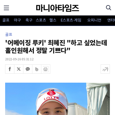
골프
야구
축구
스포츠
헬스
E스포츠·게임
오피니언
엔터
골프
'어메이징 루키' 최혜진 "하고 싶었는데
홀인원해서 정말 기쁘다"
2022-09-16 05:31:12