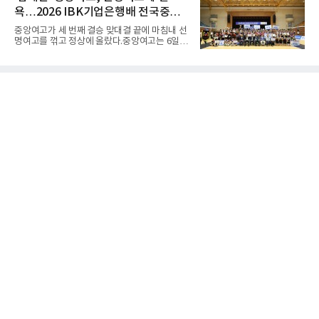
웰 주니어(25·미국)와 맞선다.최두호의 목표는 8
다. 3차 시기에서 20.31ｍ로 선
욕…2026 IBK기업은행배 전국중고
년 만의 페더급 랭킹 재진입이다. 데뷔 후 3연속
KO승으로 11위까지 올랐던 그는 2018년 7월 순
배구대회 우승
중앙여고가 세 번째 결승 맞대결 끝에 마침내 선
위에서 빠졌고, 병역을 마치고 2023년 복귀한
명여고를 꺾고 정상에 올랐다.중앙여고는 6일
뒤 1무에 이어 다시 3연속 KO승을 기록했다.상
충북 제천실내체육관에서 열린 2026 IBK기업은
대는 만만치 않다. 핏불은 현 페더급 15위이자
행배 전국중고배구대회 18세 이하 여자부 결승
벨라토르 두 체급 챔피언 출신으로 통산 37승 9
에서 선명여고를 세트스코어 3-1(13-25, 25-14,
패 중 KO 13회, 서브미션 12회, 판정 13회를 고
25-17, 25-10)로 물리치고 우승을 차지했다.첫
루 갖췄다. 통산 17승 중 1
세트를 13-25로 내주며 불안하게 출발한 중앙여
고는 이후 조직력을 되찾아 2세트부터 경기 주
도권을 완전히 장악했다. 강한 서브와 탄탄한 수
비를 앞세워 내리 세 세트를 따내며 짜릿한 역전
승을 완성했다.이번 우승은 더욱 의미가 컸다. 중
앙여고는 올해 3월 춘계연맹전과 5월 종별선수
권대회 결승에서 모두 선명여고에 패해 준우승
에 머물렀다. 그러나 세 번째