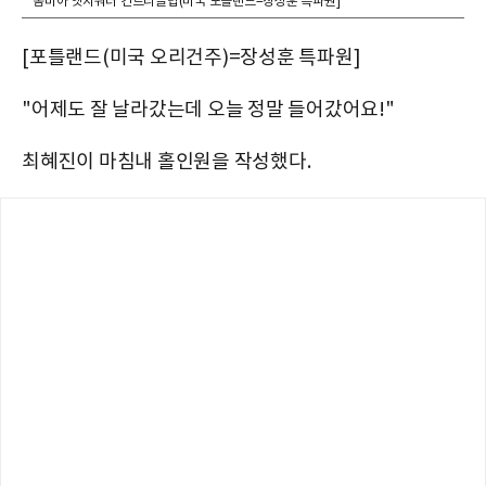
롬비아 엣지워터 컨트리클럽(미국 포틀랜드=장성훈 특파원]
[포틀랜드(미국 오리건주)=장성훈 특파원]
"어제도 잘 날라갔는데 오늘 정말 들어갔어요!"
최혜진이 마침내 홀인원을 작성했다.