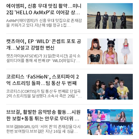
Chicago)의 알리안츠 스테이지에 올랐다”며
에이엠피, 신흥 무대 맛집 활약…미니
“총 14곡으로 구성된 세트리스트를 선사, 데뷔 7
2집 'HELLO AxMxP'로 이어갈 상승
년 차다운 노련한 무대 매너와 파워풀한 에너지
로 현장의 분위기를 압도했다”고 밝혔다.1991
세
AxMxP(에이엠피)가 신흥 무대 맛집으로 존재감
년 시작된 ‘롤라팔루자’는 8개 스테이지, 170여
을 키워가고 있다.지난해 9월 정규 1집
팀의 아티스트와 40만 명 이상의 관객이 운집하
'AxMxP'를 발매하며 가요계에 정식 출격한
는 북미 최대 규모의 페스티벌이다.올해 ‘롤라팔
AxMxP는 데뷔 전부터 버스킹과 각종 페스티벌,
루자 시카고’에는 에스파 외에도 제니, 아이들,
공연 무대에 오르며 실전 경험을 쌓아왔다.이들
캣츠아이, EP ‘WILD’ 콘셉트 포토 공
코르티스 등 K팝 스타들이 출연진 명단에 이름
은 소속사 패밀리 콘서트를 비롯해 '뷰티풀 민트
을 올렸다.이날 에스파는
개…낯설고 강렬한 변신
라이프 2025', '2025 부산국제록페스티벌' 등 대
형 무대에 잇달아 출연해 당찬 에너지와 풋풋한
캣츠아이(KATSEYE)가 31일(한국시간) 공식 소
매력으로 음악팬들의 눈도장을 찍었다.이후
셜미디어를 통해 세 번째 EP ‘WILD(와일드)’의
AxMxP는 '카운트다운 판타지 2025-2026',
콘셉트 포토와 트랙리스트를 공개했다.‘Wild
'PEAKBOX 2025 vol.2 : 사랑·청춘·행복', '2025
heart(와일드 하트)’라는 제목이 붙은 콘셉트 포
Someday Christmas - 부산' 등 무대를 통해 안
토에는 멤버들의 본능적이고 야성적인 면모가
코르티스 ‘FaSHioN’, 스포티파이 2
정적인 실력을 입증했고, 올해 '2026 어썸뮤직
강렬하게 담겼다. 짙은 아이섀도와 푸른빛·금빛·
페스티벌', '뷰티풀 민트 라이프 2026', '2026
억 스트리밍 돌파…팀 통산 두 번째
붉은빛의 컬러 렌즈가 비현실적인 분위기를 자
아내고, 여러 원색이 불규칙하게 뒤섞인 멀티컬
코르티스(CORTIS)가 팀 통산 두 번째로 단일곡
러 헤어와 과감한 블루·블랙 립 메이크업이 낯설
2억 스트리밍을 달성했다.소속사 측은 29일 “코
고도 매혹적인 비주얼을 완성했다.스타일링 역
르티스의 데뷔 앨범 수록곡 ‘FaSHioN’이 글로
시 파격적이다. 스터드와 망사, 코르셋, 풍성한
벌 오디오·음원 스트리밍 플랫폼 스포티파이에
레이스 등 언뜻 어울리지 않을 듯한 소재와 실루
서 27일 자로 누적 재생 수 2억 회를 돌파했
브브걸, 활발한 음악방송 활동…시원
엣을 거침없이 결합했다. 멤버들은 각기 다른 개
다”고 밝혔다.곡이 발표된 지 약 10개월 만이다.
성을 살린 스타일링을 선
한 보컬+통통 튀는 안무로 무더위 사
팀의 첫 번째 2억 스트리밍 곡은 동일 음반에 수
록된 ‘GO!’다. 이 노래는 공개 약 9개월 만인 지
냥
브브걸(BBGIRLS)이 ‘서머 퀸’의 존재감을 다시
난달 26일 자에 2억 고지를 밟았다. 이는 최근 5
한번 보여줬다.브브걸은 지난 16일 새 싱글
년 내 데뷔한 보이그룹의 곡 중 최단기 2억 달성
'BODY WAVE'(바디 웨이브)를 발매하고 각종 음
이며 ‘FaSHioN’이 그 다음이다.코르티스는 평