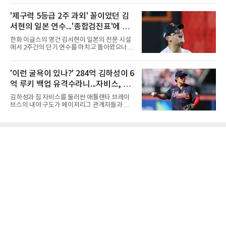
승을 완성했다.이번 우승은 더욱 의미가 컸다. 중
하부고는 5일 충북 제천실내체육관에서 열린 대
앙여고는 올해 3월 춘계연맹전과 5월 종별선수
회 남자 18세 이하부 준결승에서 남성고를 세트
'제구력 5등급 2주 과외' 꼴이었던 김
권대회 결승에서 모두 선명여고에 패해 준우승
스코어 3-1(25-17, 17-25, 25-21, 25-17)로 꺾
에 머물렀다. 그러나 세 번째
서현의 일본 연수...'종합검진표'에 불
고 결승행 티켓을 따냈다. 인하부고는 높은 공격
성공률을 앞세워 경기 주도권을 잡으며 승리를
과
한화 이글스의 영건 김서현이 일본의 전문 시설
거뒀다.수성고도 준결승에서 속초고를 상대로
에서 2주간의 단기 연수를 마치고 돌아왔으나,
안정된 조직력을 바탕으로 3-1(25-23, 25-16,
실전 마운드에서 여전히 극심한 제구 난조를 노
22-25, 25-19) 승리를 거두며 결승에 합류했다.
출하며 야구 팬들과 전문가들 사이에 씁쓸한 뒷
치열한 승부 속에서도 공수 균형을 유지한 수성
맛을 남기고 있다.출국 당시만 해도 선수의 고질
'이런 굴욕이 있나?' 284억 김하성이 6
고는 인하부고와 우승을 다툴 기회를 잡았다.여
적인 제구 문제를 해결할 특효약이 될 것처럼 포
자 18세 이하부에서는 중앙여고
억 루키 백업 유격수라니...자비스, 수
장되었던 이번 연수는, 뚜껑을 열어보니 '제구력
5등급에게 2주짜리 족집게 과외를 붙여 1등급을
비도 김하성보다 한 수 위 평가
김하성과 짐 자비스를 둘러싼 애틀랜타 브레이
기대한 꼴'이었다는 냉정한 평가를 피하기 어렵
브스의 내야 구도가 메이저리그 관계자들과 야
게 됐다.야구에서 투수의 제구력은 오랜 시간 투
구 팬들 사이에서 뜨거운 화두로 떠오르고 있다.
구폼을 반복하며 몸에 새겨진 일종의 근육 기억
막대한 부와 명예를 안고 합류한 고액 연봉자 김
과 밸런스의 산물이다. 릴리스 포인트의 미세한
하성이 주전 경쟁에서 밀려나는 이변이 연출되
오차나 하체 활용의 불균형은 수백, 수천 번의
고 있기 때문이다.스토브리그 당시 대형 계약을
교정 훈련과 실전 피드
체결하며 팀의 공수 핵심 자원으로 기대를 모았
던 김하성은 올 시즌 잦은 부상과 타격 부진이 겹
치면서 기대에 미치지 못하는 성적을 남겼다. 메
이저리그 시장에서 가치를 인정받으며 2천만 달
러(약 284억 원)에 달하는 거액의 연봉을 수령하
는 베테랑임에도 불구하고, 현재 팀 내 입지가
급격히 흔들리는 모양새다.반면 약 42만 달러(6
억 원)의 계약을 맺고 빅