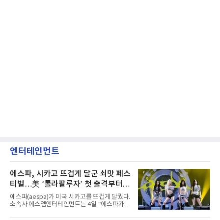
엔터테인먼트
에스파, 시카고 뜨겁게 달군 쇠맛 페스
티벌…美 ‘롤라팔루자’ 첫 출격부터
증명한 존재감
에스파(aespa)가 미국 시카고를 뜨겁게 달궜다.
소속사 에스엠엔터테인먼트는 4일 “에스파가
지난 2일(현지 시간) 미국 시카고 그랜트 파크에
서 열린 ‘롤라팔루자 시카고’(Lollapalooza