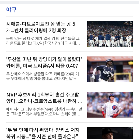
1라운드 경기가 펼쳐지고 있다.이승연이 16번
홀에서 경기하고 있다.
야구
시애틀-디트로이트전 몸 맞는 공 5
개...벤치 클리어링에 2명 퇴장
몸에 맞는 공 다섯 개가 결국 양 팀 선수들을 그
라운드로 불러냈다.6일(한국시간) 미국 시애틀
T모바일 파크에서 열린 시애틀 매리너스와 디트
로이트 타이거스의 경기에서 벤치 클리어링이
벌어졌다. 난투극으로 번지지는 않았으나 좌완
'두산을 떠난 뒤 방망이가 달아올랐다'
게이브 스파이어와 댄 윌슨 시애틀 감독이 퇴장
카메론, 미국 트리플A서 타율 0.407
당했다.발단은 선발이었다. 시애틀 브라이언 우
가 디트로이트 타자를 세 차례 맞혔다. 다만 팔꿈
두산 베어스에서 방출된 다즈 카메론(29)이 미
치 보호대에 맞거나 변화구에 발이 스치는 수준
국 무대에서 방망이를 뽐내고 있다.지난달 토론
이어서 치명적이지는 않았다.분위기는 그다음에
토 블루제이스와 마이너리그 계약을 맺은 카메
달라졌다. 우에 이어 등판한 스파이어가 우타자
론은 루키리그 2경기를 거쳐 트리플A 버펄로 바
글라이버 토레스의 몸쪽 빠른 볼로 왼쪽 넓적다
이슨스로 승격한 뒤 연일 뜨거운 타격감을 보이
MVP 후보끼리 1회부터 홈런 주고받
리를 맞혔다. 토레스와 시애틀 포수 칼 롤리가 말
고 있다.수치가 압도적이다. 트리플A 15경기에
을 주고받자 AJ 힌치 디
았다...오타니·크로암스트롱 나란히 홈
서 타율 0.407(54타수 22안타), 2홈런, 10타점,
8도루를 기록 중이며 OPS는 1.151에 이른다.
런 맞불
메이저리그 최우수선수(MVP) 경쟁의 두 축이 같
15경기 중 14경기에서 안타를 만들었고 최근 7
은 그라운드에서 부딪쳤다.오타니 쇼헤이(로스
경기 연속 안타도 이어갔다.6일(한국시간) 노퍽
앤젤레스 다저스)와 피트 크로암스트롱(시카고
타이즈전에서도 4타수 3안타 2득점을 올렸다.
컵스)은 6일(한국시간) 미국 시카고 리글리필드
2-6으로 뒤진 9회말 1사에서 좌전 안타로 발판
에서 나란히 홈런 두 방씩을 주고받았다.첫 회부
'두 달 만에 다시 뛰었다' 양키스 저지
을 놓았고, 버펄로는 이 회에만 5점을 뽑아 7-6
터 불이 붙었다. 1회초 선두타자 오타니가 컵스
역전승을 거뒀다.한국에서의 성적도
복귀 시동..."올 시즌 안에 돌아온다"
선발 이마나가 쇼타를 상대로 우월 솔로 홈런을