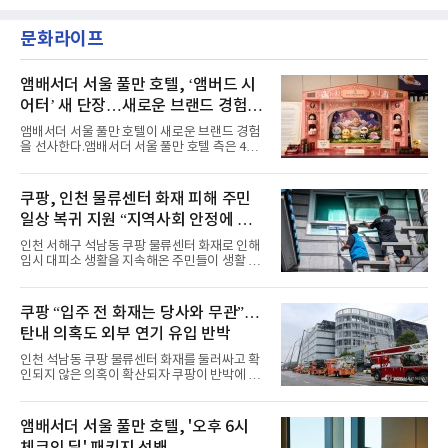
악방송에 출연했다.브브걸은 컴백 이후 Mnet
소 관심이 많은 ‘패션’을 소재로 곡을 공동 창작
'엠카운트다운'을 시작으로 KBS2 '뮤직뱅크',
했다. “내 티, 5 bucks 바지는, 만원” 등 멤버들
문화라이프
MBC '쇼! 음악중심', SBS '인기가요' 등 주요 음
의 라이프 스타일
악방송 무대에 올라 화려한 퍼포먼스를 펼쳤다.
시원한 에너지와 안정적인 라이브, 통통 튀는 매
력을 앞세워 매 무대 색다른 볼거리를 선사했다.
앰배서더 서울 풀만 호텔, ‘앰버드 시
특히 화사한 파스텔 톤의 비치웨어부터 청량한
어터’ 새 단장…새로운 브랜드 경험 선
마린룩, 햇살 아래 반짝이는 물결을 연상시키는
사
스커트, 강렬한 붉은 계열의 스타일링까지 각기
앰배서더 서울 풀만 호텔이 새로운 브랜드 경험
다른 매력을 선보였다. 브브걸은 다채로운 여름
을 선사한다.앰배서더 서울 풀만 호텔 측은 4일
패션을 완벽하게 소화하며 보
“호텔 공식 마스코트 앰버드(Ambird)의 새로운
이야기를 담은 인형 극장 콘셉트의 공간 ‘앰버드
시어터(Ambird Theater)’를 새롭게 선보인
쿠팡, 인천 물류센터 화재 피해 주민
다”고 밝혔다.앰배서더 서울 풀만 호텔은 로비
일상 복귀 지원 “지역사회 안정에 총
한편에 마련된 앰버드 존을 통해 앰버드의 세계
관을 소개해왔다. 앰버드 존은 앰버드가 우주여
력”
인천 서해구 석남동 쿠팡 물류센터 화재로 인해
행 중 수집한 다양한 굿즈를 전시한 '앰버드 플래
임시 대피소 생활을 지속해온 주민들이 생활 터
닛(Ambird Planet)과 계절별 플라워 연출로 사
전으로 돌아갈 수 있는 계기가 마련됐다. 쿠팡풀
랑받아온 ‘앰버드 가든(Ambird Garden)’으로
필먼트서비스(CFS)가 지난 28일부터 화재 피해
구성되어 있다.새 단장한 앰버드 시어터는 오페
주민을 대상으로 전문 출장 청소서비스 지원에
쿠팡 “입주 전 화재는 당사와 무관”…
라 극장을 모티브로 한 데코레이션으로 구성됐
나섬으로써 본격적인 지역사회 복구 작업이 시
다. 무대 공간 및 티켓 박스
탄내 의혹도 외부 연기 유입 반박
작된 것이다.대피소 주민 중심 청소 접수, 첫날
부터 2가구 지원 완료CFS는 신현초등학교, 신
인천 석남동 쿠팡 물류센터 화재를 둘러싸고 확
현북초등학교, 신현여자중학교 등 인천 서해구
인되지 않은 의혹이 확산되자 쿠팡이 반박에 나
관내 임시 대피소 3곳에서 체류해온 화재 피해
섰다. 화재 전 센터 내부에서 탄내가 났다는 주장
주민들을 대상으로 출장 청소업체 요청 접수를
에 대해서는 외부 화재 연기 유입이라고 설명했
시작했다. 현장에서 극심한 피해를 입은 지역 주
고, 2023년 같은 물류센터에서 발생한 화재에
앰배서더 서울 풀만 호텔, '오후 6시
민들의 호응 속에 CFS는 즉시 행동에 나섰다. 지
대해서도 쿠팡 입주 전 공사 과정에서 벌어진 일
난 28일 오후 전문 청소업체와
체크인 딜' 패키지 선봬