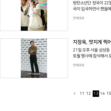
방탄소년단 정국이 22
국이 입국하면서 팬들에
연예포토
지장욱, 멋지게 찍
21일 오후 서울 삼성동
토월 행사에 참석해서 
연예포토
11
12
13
14
1