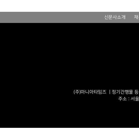
신문사소개
채
(주)마니아타임즈 ㅣ정기간행물 등록번
주소 : 서울