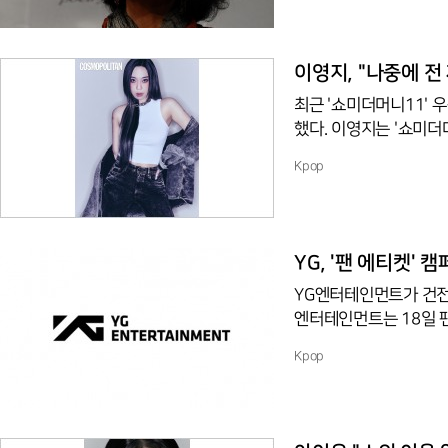
국영상자료원 집계로만 28
물망초>(1969) 등 멜로
등 문예영화(예술영화),
이영지, "나중에 전
최근 '쇼미더머니11' 
했다. 이영지는 '쇼미더머니11' 우승 상금을 통 크게 기부한 바 있다. 이영지는 "저는 엄마와
할머니께 집 사드렸고, 
Kpop
지금 살고 있는 방보다 
벌릴 생각도 없거든요. 
외엔 어려운 사람을 돕고 싶어요"라고 했다. 이영지
는 나중에 사회에 전 재
YG, '팬 에티켓' 
YG엔터테인먼트가 건전한
엔터테인먼트는 18일 팬
분께 감사드린다. 건전한
Kpop
의 적극적인 동참을 부
소속사는 "숙소, 연습실
식 스케줄 장소에 방문하
케줄 정보 등을 유출하