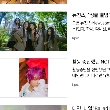
활동 등을 이어가고 있다
대에 올라 'Shut Down
리스트 Gautier Ca
뉴진스, “싱글 앨범 '
그룹 뉴진스(NewJeans)가
스(민지, 하니, 다니엘,
뉴진스는 이날 SBS '인
Kpop
왕을 달성했다. 지난달 19일 선공개된 'Ditto'는 멜론, 지니, 벅스 등 국내 음원사이트 '일간'
및 '주간' 차트에서 1위
MG'와 함께 1, 2위를 차지했다. 뉴진스는 30일 소속사 어도어(ADO
타이틀곡 'OMG'와 수록곡
활동 중단했던 NCT
활동중단을 선언했던 그룹
테인먼트에 따르면 "컨
오는 30일 NCT 127
Kpop
이다"고 소식을 전했다
함께 팬 분들을 만나고 
다."며, "해찬에게 따
한 활동을 위해 최선의 
태연, 나얼 'Balla