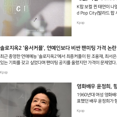
K팝 보컬 퀸 태연이 나얼 'Ba
d Pop City(발라드 
'태연' 세 명의 보컬리
Kpop
성의 발라드곡들이 채워지
개되어 많은 사랑을 받고 있다. 보컬그룹 브라운 아이드 소울' 멤버 겸 
난 25일 'Ballad P
연, 싱글 타이틀 '혼자서
솔로지옥2 '융서커플', 연예인보다 비싼 팬미팅 가격 논란
최근 종영한 연애예능 '솔로지옥2'에서 최종커플이 된 조융재, 최서은
있는 기회를 갖고 싶었다며 팬미팅 공지를 올렸지만 가격이 문제였다.팬
들도 있었지만 대부분의 네티즌들은 부정적인 반응을 보였다.팬미팅 시
Kpop
행한 배우 이종석, 박은빈의 팬미팅 가격이 55000원이었다는 점을
을 시청하며 그들의 진심을 응원했던 시청자들도 상업적 커플 같다며
영화배우 윤정희, 향
1960년대 여성 영화
표했던 배우 윤정희가 향년 79세의 나
온 것으로 알려졌다. 활
Kpop
의 영화 <시>로 칸국제