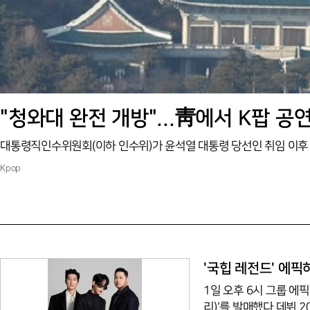
"청와대 완전 개방"...靑에서 K팝 공
Kpop
'국힙 레전드' 에픽
1일 오후 6시 그룹 에픽
리)'를 발매했다.데뷔 