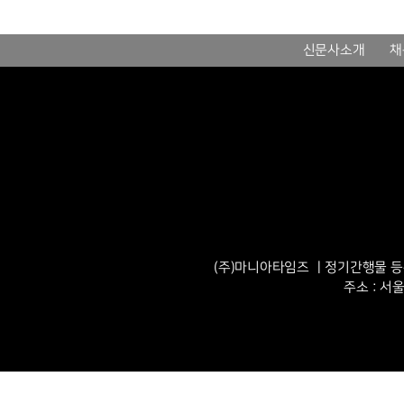
신문사소개
채
(주)마니아타임즈 ㅣ정기간행물 등록번
주소 : 서울