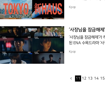
상을 공개해 눈길을 끌었다. 영상은 글로벌 비상(飛上)을 알리듯 힘차게 날아
Kpop
시작한다. 이어 일본 도
겼다. 새로운 'S'들이 
응이다. 모드하우스는 티저 영상을 시작으로 본격적인 일본에서의 콘텐츠를 공개할 예정이다.
이에 따라 한국에서의 'S
‘사장님을 잠금해제
‘사장님을 잠금해제’가
된 ENA 수목드라마 ‘사
주(박성웅 분)의 공조가
Kpop
던 박인성. 깊은 고뇌의
반전의 승부수를 던졌다.
넘어간 스마트폰, 그리고 
상무(김병춘 분)의 죽음
11
12
13
14
15