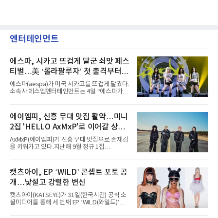
엔터테인먼트
에스파, 시카고 뜨겁게 달군 쇠맛 페스
티벌…美 ‘롤라팔루자’ 첫 출격부터
증명한 존재감
에스파(aespa)가 미국 시카고를 뜨겁게 달궜다.
소속사 에스엠엔터테인먼트는 4일 “에스파가
지난 2일(현지 시간) 미국 시카고 그랜트 파크에
서 열린 ‘롤라팔루자 시카고’(Lollapalooza
Chicago)의 알리안츠 스테이지에 올랐다”며
에이엠피, 신흥 무대 맛집 활약…미니
“총 14곡으로 구성된 세트리스트를 선사, 데뷔 7
2집 'HELLO AxMxP'로 이어갈 상승
년 차다운 노련한 무대 매너와 파워풀한 에너지
로 현장의 분위기를 압도했다”고 밝혔다.1991
세
AxMxP(에이엠피)가 신흥 무대 맛집으로 존재감
년 시작된 ‘롤라팔루자’는 8개 스테이지, 170여
을 키워가고 있다.지난해 9월 정규 1집
팀의 아티스트와 40만 명 이상의 관객이 운집하
'AxMxP'를 발매하며 가요계에 정식 출격한
는 북미 최대 규모의 페스티벌이다.올해 ‘롤라팔
AxMxP는 데뷔 전부터 버스킹과 각종 페스티벌,
루자 시카고’에는 에스파 외에도 제니, 아이들,
공연 무대에 오르며 실전 경험을 쌓아왔다.이들
캣츠아이, EP ‘WILD’ 콘셉트 포토 공
코르티스 등 K팝 스타들이 출연진 명단에 이름
은 소속사 패밀리 콘서트를 비롯해 '뷰티풀 민트
을 올렸다.이날 에스파는
개…낯설고 강렬한 변신
라이프 2025', '2025 부산국제록페스티벌' 등 대
형 무대에 잇달아 출연해 당찬 에너지와 풋풋한
캣츠아이(KATSEYE)가 31일(한국시간) 공식 소
매력으로 음악팬들의 눈도장을 찍었다.이후
셜미디어를 통해 세 번째 EP ‘WILD(와일드)’의
AxMxP는 '카운트다운 판타지 2025-2026',
콘셉트 포토와 트랙리스트를 공개했다.‘Wild
'PEAKBOX 2025 vol.2 : 사랑·청춘·행복', '2025
heart(와일드 하트)’라는 제목이 붙은 콘셉트 포