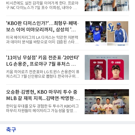
모리의 경력은 이렇다. 우완인 그는 2022년 일본
즌 실전 경험
비시즌에도 실전 감각을 이어가게 한다. 프로야
프로야구 라쿠텐 골든이글스에 입단해 2025년
구 NC 다이노스가 7일 포수 이희성, 내야수 이
까지 1군에서 69경기 2승 3패 10홀드 1세이브
한, 외야수 윤준혁을 올겨울 호주프로야구(ABL)
평균자책점 5.10을 기록했다. 올해는 2군 오이식
시드니 블루삭스에 파견한다고 밝혔다.세 선수
스 니가타 알비렉스 소속으로 17경기에 등판해
는 11월 12일 호주로 출국해 ABL 정규리그 일정
'KBO판 다저스인가?'…최형우·페덱·
5승 5패 평균자책점 4.36을 남겼다. 그는 치열하
을 소화한 뒤 내년 2월 귀국한다. NC는 비시즌
게 우승 경쟁을 하는 팀에서 뛰게
보스 이어 미야모리까지, 삼성의 '스펙
기간 유망주들에게 실전 경기 경험을 주기 위해
파견 프로그램을 진행하게 됐다고 전했다.이는
만렙' 승부수
미국 메이저리그의 LA 다저스는 막강한 자본력
처음이 아니다. NC는 2022년 질롱 코리아,
과 데이터 분석을 바탕으로 이미 검증된 스타들
2023년 브리즈번 밴디츠, 2024년 퍼스 히트 등
을 영입하는 대표적인 팀이다. 오타니 쇼헤이를
매년 ABL 구단에 유망주를 파견해왔다.
비롯해 메이저리그 정상급 선수들을 품으며 매
시즌 우승 후보로 평가받는 다저스의 행보는 늘
'11이닝 무실점' 키움 전준표·'20안타'
야구계의 관심을 끌었다. 가능성에 투자하기보
LG 손용준, 프로야구 7월 퓨처스 루키
다, 이미 무대에서 증명한 선수들을 통해 당장의
경쟁력을 끌어올린다는 점이다.최근 한국 프로
상
키움 히어로즈 전준표와 LG 트윈스 손용준이 퓨
야구에서도 비슷한 방향성을 보여주는 팀이 있
처스리그 7월 신인왕으로 뽑혔다.한국야구위원
다. 바로 삼성 라이온즈다. 삼성은 오프시즌 최형
회(KBO)는 7일 2026 메디힐 KBO 퓨처스리그 7
우를 다시 품었다. 이는 단순한 베테랑 영입이 아
월 퓨처스 루키상 수상자로 두 선수를 선정했다
니라, 승부처에서 힘을 발휘할 수 있는 검증된
고 밝혔다. 대체 선수 대비 승리 기여도(WAR)를
오승환·김병현, KBO 마무리 투수 중
리더를 선택한 것이다.외국인 대체 투수 구성도
기준으로 전준표가 0.63, 손용준이 0.73으로 각
마찬가지다. 메이저리그
MLB 갈 재목 지목...김택연·박영현·조
각 투수와 타자 부문 1위에 올랐다.전준표의 7월
은 완벽했다. 두 경기에 모두 선발 등판해 11이
병현
한미일 무대를 모두 경험한 두 투수가 KBO리그
닝 무실점으로 2승을 챙겼다. 월간 평균자책점
마무리 자원들의 메이저리그 가능성을 짚었다.
0.00으로 전체 1위, 이닝당 출루허용률(WHIP)
오승환은 7일 서울 용산구 코레아노스 키친 녹
은 1.00이다. 서울고 졸업 후 2024 신인 드래프
사평점에서 열린 'MLB 브렉퍼스트 클럽 시즌2'
트 1라운드 8순위로 키움에 입단했다.손용준은
미디어데이에서 김택연(두산 베어스)과 박영현
방망이로 존재감을 드러냈다. 지난달 퓨처스리
축구
(kt wiz), 조병현(SSG 랜더스)을 지목했다. 그는
그 전체에서 가장 많은 20안타를 때
KBO리그에 구속과 신체 능력이 좋은 선수가 많