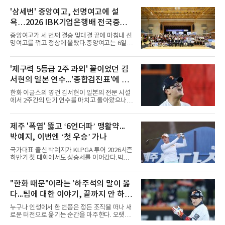
독은 단순히 더위를 이야기하지 않았다. 우천,
폭염, 부상 등 변수가 늘어나는 현실에서 현재
'삼세번' 중앙여고, 선명여고에 설
팀당 144경기 체제가 과연 지속 가능한지 질문
욕…2026 IBK기업은행배 전국중고
을 던졌다.물론 144경기가 세계적으로 특별히
많은 숫자는 아니다. 메이저리그는 팀당 162경
배구대회 우승
중앙여고가 세 번째 결승 맞대결 끝에 마침내 선
기, 일본프로야구도 143~144경기를 치른다. 숫
명여고를 꺾고 정상에 올랐다.중앙여고는 6일
자만 놓고 보면 KBO가 유난히 혹사 구조라고 말
충북 제천실내체육관에서 열린 2026 IBK기업은
하기 어렵다.하지만 중요한 것은 숫자가 아니라
행배 전국중고배구대회 18세 이하 여자부 결승
환경이다. 한국의 여름은 달라지고 있다. 과거와
에서 선명여고를 세트스코어 3-1(13-25, 25-14,
'제구력 5등급 2주 과외' 꼴이었던 김
비교하기 어려울 정도로 폭염이 길어지고 강해
25-17, 25-10)로 물리치고 우승을 차지했다.첫
지고 있다. 여기에 장마, 이
서현의 일본 연수...'종합검진표'에 불
세트를 13-25로 내주며 불안하게 출발한 중앙여
고는 이후 조직력을 되찾아 2세트부터 경기 주
과
한화 이글스의 영건 김서현이 일본의 전문 시설
도권을 완전히 장악했다. 강한 서브와 탄탄한 수
에서 2주간의 단기 연수를 마치고 돌아왔으나,
비를 앞세워 내리 세 세트를 따내며 짜릿한 역전
실전 마운드에서 여전히 극심한 제구 난조를 노
승을 완성했다.이번 우승은 더욱 의미가 컸다. 중
출하며 야구 팬들과 전문가들 사이에 씁쓸한 뒷
앙여고는 올해 3월 춘계연맹전과 5월 종별선수
맛을 남기고 있다.출국 당시만 해도 선수의 고질
제주 '폭염' 뚫고 ‘6언더파’ 맹활약...
권대회 결승에서 모두 선명여고에 패해 준우승
적인 제구 문제를 해결할 특효약이 될 것처럼 포
에 머물렀다. 그러나 세 번째
박예지, 이번엔 ‘첫 우승’ 가나
장되었던 이번 연수는, 뚜껑을 열어보니 '제구력
5등급에게 2주짜리 족집게 과외를 붙여 1등급을
국가대표 출신 박예지가 KLPGA 투어 2026시즌
기대한 꼴'이었다는 냉정한 평가를 피하기 어렵
하반기 첫 대회에서도 상승세를 이어갔다.박예
게 됐다.야구에서 투수의 제구력은 오랜 시간 투
지는 6일 제주 서귀포 테디밸리 골프앤리조트에
구폼을 반복하며 몸에 새겨진 일종의 근육 기억
서 열린 KLPGA 투어 제주삼다수 마스터스 1라
과 밸런스의 산물이다. 릴리스 포인트의 미세한
운드에서 보기 없이 버디만 6개를 잡아내며 6언
"한화 때문"이라는 '하주석의 말이 옳
오차나 하체 활용의 불균형은 수백, 수천 번의
더파 66타를 쳤다. 박예지는 서어진, 신다인과
교정 훈련과 실전 피드
다...팀에 대한 이야기, 끝까지 안 하는
선두권을 형성했다.이날 경기가 열린 테디밸리
골프앤리조트 역시 전국적 폭염을 피해가지 못
게 도리
누구나 인생에서 한 번쯤은 정든 조직을 떠나 새
했다. 대회장의 최고 기온은 35도에 달했다. 섬
로운 터전으로 옮기는 순간을 마주한다. 오랫동
지역 특성상 습도가 높아 체감온도는 더 높게 느
안 애정을 쏟았던 직장이든, 혹은 아쉬움과 상처