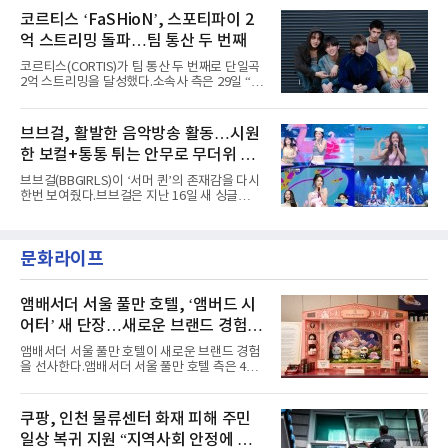
Someday Christmas - 부산' 등 무대를 통해 안
토에는 멤버들의 본능적이고 야성적인 면모가
코르티스 ‘FaSHioN’, 스포티파이 2
정적인 실력을 입증했고, 올해 '2026 어썸뮤직
강렬하게 담겼다. 짙은 아이섀도와 푸른빛·금빛·
페스티벌', '뷰티풀 민트 라이프 2026', '2026
억 스트리밍 돌파…팀 통산 두 번째
붉은빛의 컬러 렌즈가 비현실적인 분위기를 자
아내고, 여러 원색이 불규칙하게 뒤섞인 멀티컬
코르티스(CORTIS)가 팀 통산 두 번째로 단일곡
러 헤어와 과감한 블루·블랙 립 메이크업이 낯설
2억 스트리밍을 달성했다.소속사 측은 29일 “코
고도 매혹적인 비주얼을 완성했다.스타일링 역
르티스의 데뷔 앨범 수록곡 ‘FaSHioN’이 글로
시 파격적이다. 스터드와 망사, 코르셋, 풍성한
벌 오디오·음원 스트리밍 플랫폼 스포티파이에
레이스 등 언뜻 어울리지 않을 듯한 소재와 실루
서 27일 자로 누적 재생 수 2억 회를 돌파했
브브걸, 활발한 음악방송 활동…시원
엣을 거침없이 결합했다. 멤버들은 각기 다른 개
다”고 밝혔다.곡이 발표된 지 약 10개월 만이다.
성을 살린 스타일링을 선
한 보컬+통통 튀는 안무로 무더위 사
팀의 첫 번째 2억 스트리밍 곡은 동일 음반에 수
록된 ‘GO!’다. 이 노래는 공개 약 9개월 만인 지
냥
브브걸(BBGIRLS)이 ‘서머 퀸’의 존재감을 다시
난달 26일 자에 2억 고지를 밟았다. 이는 최근 5
한번 보여줬다.브브걸은 지난 16일 새 싱글
년 내 데뷔한 보이그룹의 곡 중 최단기 2억 달성
'BODY WAVE'(바디 웨이브)를 발매하고 각종 음
이며 ‘FaSHioN’이 그 다음이다.코르티스는 평
악방송에 출연했다.브브걸은 컴백 이후 Mnet
소 관심이 많은 ‘패션’을 소재로 곡을 공동 창작
'엠카운트다운'을 시작으로 KBS2 '뮤직뱅크',
했다. “내 티, 5 bucks 바지는, 만원” 등 멤버들
문화라이프
MBC '쇼! 음악중심', SBS '인기가요' 등 주요 음
의 라이프 스타일
악방송 무대에 올라 화려한 퍼포먼스를 펼쳤다.
시원한 에너지와 안정적인 라이브, 통통 튀는 매
력을 앞세워 매 무대 색다른 볼거리를 선사했다.
앰배서더 서울 풀만 호텔, ‘앰버드 시
특히 화사한 파스텔 톤의 비치웨어부터 청량한
어터’ 새 단장…새로운 브랜드 경험 선
마린룩, 햇살 아래 반짝이는 물결을 연상시키는
사
스커트, 강렬한 붉은 계열의 스타일링까지 각기
앰배서더 서울 풀만 호텔이 새로운 브랜드 경험
다른 매력을 선보였다. 브브걸은 다채로운 여름
을 선사한다.앰배서더 서울 풀만 호텔 측은 4일
패션을 완벽하게 소화하며 보
“호텔 공식 마스코트 앰버드(Ambird)의 새로운
이야기를 담은 인형 극장 콘셉트의 공간 ‘앰버드
시어터(Ambird Theater)’를 새롭게 선보인
쿠팡, 인천 물류센터 화재 피해 주민
다”고 밝혔다.앰배서더 서울 풀만 호텔은 로비
일상 복귀 지원 “지역사회 안정에 총
한편에 마련된 앰버드 존을 통해 앰버드의 세계