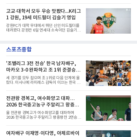
오후 8시 서울월드컵경기장에서 맨체스터 시티
과정에는 우여곡절이 있었다. 그는 최근 잉글랜
와 2026 쿠팡플레이 시리즈 친선 경기를 치른다.
드 프리미어리그(EPL) 챔피언 아스널의 뜨거운
구단 소집 명단에 이강인이 포함되면서 변수가
고교·대학서 모두 우승 맛봤다...K리그
관심을 받았는데, 18개월간 이어진 재계약 협상
없는 한 그의 첫 출격은 서울이 된다.등번호부터
이 한때 교착됐기 때문이다. 그러
1 강원, 19세 미드필더 김슬기 영입
무게가 실렸다. 이강인은 첫 경기부터 7번을 단
다. 2010년대 팀의 전성기를 이끈 앙투안 그리즈
강원FC가 대학 무대에서 뛰던 신인 미드필더를
만이 달았던 번호다.합류 과정은 순탄치 않았다.
데려왔다.강원은 6일 연세대 소속이던 김슬기
스페인으로 건너가려던 그는 병역 특례 행정 절
(19)를 영입했다고 밝혔다. 186㎝, 79㎏의 신체
차 문제로 출국이 미뤄졌고, 국내에서 홀로 훈련
조건을 갖췄다.이력은 우승으로 채워져 있다. 수
해 왔다. 6일 입국하는 동료들과 처음 대면한 뒤
원고 시절 주축으로 활약하며 지난해 전국고등
짧게 호흡을 맞춰 경기에 나선다.역할도 관심사
스포츠종합
리그와 추계전국고등대회 우승에 기여했고, 올
다. 유려한 탈압박과
해 연세대 진학 후에는 춘계한산대첩기대학대회
정상에 올랐다. 2024년에는 17세 이하(U-17) 대
표팀 훈련에도 소집됐다.김슬기는 입단하게 돼
'조별리그 3전 전승' 한국 남자배구,
기쁘고 영광이라며 프로 무대에서도 성장해 팀
마카오 3-0 완파하고 조 1위 준결승
에 꼭 필요한 선수가 되겠다고 각오를 밝혔다.
진출
세 경기를 모두 잡으며 조 1위로 다음 단계에 올
랐다. 이사나예 라미레스 감독이 이끄는 한국 남
자배구 대표팀(세계랭킹 26위)이 2026 동아시
아남자선수권대회 조별리그를 3연승으로 마무
리했다.대표팀은 7일 몽골 울란바타르 AVA 아레
전관왕 경복고, 여수화양고 대파…
나에서 열린 대회 B조 조별리그 3차전에서 마카
2026 한국중고농구 주말리그 왕중왕
오(119위)를 세트 점수 3-0(25-18 25-16 25-15)
으로 제압했다. 일본과 대만에 이어 마카오까지
전 결승토너먼트 확정
올 전관왕 경복고가 여수화양고를 대파하며
꺾은 한국은 조별리그 전승으로 준결승 티켓을
2026 한국중고농구 주말리그 왕중왕전 2연승을
손에 넣었다.공격은 고르게 터졌다. 김요한(삼성
달성, 결승 토너먼트 진출을 확정했다.경복고는
화재)과 임재영(대한항공)이 각각 13점씩 올렸
7일 전남 해남 구교체육관에서 열린 대회 남고
고, 김준우(삼성화재)가 10득점, 이상현(국군체
부 H조 예선 2차전에서 박지오(26점)와 김호원
여자배구 이재영·이다영, 아제르바이
육부대)이 9득점으로 힘을 보탰다.대표팀은 8일
(22점)의 활약을 앞세워 여수화양고를 94-59로