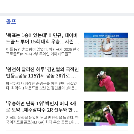
골프
'목표는 1승이었는데' 이민규, 데이비
드골프 투어 15회 대회 우승…시즌 2
승
이틀 동안 흔들림이 없었다. 이민규가 2026 한국
프로골프(KPGA) 2부 투어인 데이비드골프 투어
15회 대회(총상금 1억원)에서 시즌 두 번째 우승
을 거뒀다.이민규는 7일 충남 태안 솔라고 CC(파
71)에서 열린 2라운드에서 버디만 8개를 잡아 8
'완전히 달라진 하루' 김민별의 극적인
언더파 63타를 쳤다. 전날 보기 없이 9언더파로
반등...공동 115위서 공동 38위로 도
개인 18홀 최저타를 세웠던 그는 최종 합계 17언
더파 125타로, 공동 2위 박태완과 안해천(이상
약
바닥까지 내려갔던 순위표를 하루 만에 뒤집었
13언더파 129타)을 4타 차로 따돌렸다. 우승 상
다. 최악의 1라운드를 보냈던 김민별이 2라운드
금은 2천만원이다.여정에는 성장이 담겼다.
에서 반등에 성공했다.김민별은 7일 제주도 서
2021년 KPGA 프로로 입회해 2부 투어에서 활
귀포의 테디밸리 골프앤리조트(파72)에서 열린
약해온 이민규는 지난 5월 데이비드골프 투어 7
2026시즌 한국여자프로골프(KLPGA) 투어 제주
'우승하면 단독 1위' 박민지 버디 8개
회 대회에서 데뷔 첫 승을 거뒀다.
삼다수 마스터스(총상금 10억 원) 2라운드에서
로 도약...제주삼다수 2R 선두와 한 타
보기 없이 버디만 7개를 잡아 7언더파 65타를 쳤
다. 중간합계 1언더파 143타를 기록한 그는 전날
차
기록의 정점을 눈앞에 두고 반환점을 돌았다. 한
공동 115위에서 무려 77계단 뛰어오른 공동 38
국여자프로골프(KLPGA) 최다 우승 공동 1위 박
위로 컷을 통과했다. 이번 대회 컷 기준은 1오버
민지가 제주삼다수 마스터스(총상금 10억원)에
파 145타였다.전날과는 딴판이었다. 1라운드에
서 선두권으로 올라섰다.통산 20승의 박민지는
서 버디 1개에 보기 5개, 더블보기 1개를 묶어 6