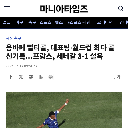
골프
야구
축구
스포츠
헬스
E스포츠·게임
오피니언
엔터
해외축구
음바페 멀티골, 대표팀·월드컵 최다 골
신기록...프랑스, 세네갈 3-1 설욕
2026-06-17 09:51:57