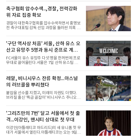
다며 세 이름을 꺼냈다.다만 조건을 달았다. 오승
환은 이들이 경기 운영 능력과 경험을 더 쌓으면
축구협회 압수수색..,경찰, 전력강화
메이저리그 진출이 가능하다면서도, 지금보다
위 자료 집중 확보
한두 단계 성장해야 성공할 수 있다고 강조했다.
김병현도 같은 방향을 짚었다. 그는 김택연과 박
경찰이 대한축구협회를 압수수색하면서 홍명보
영현을 꼽으며 한국에서는 최고 대우를 받지만
전 축구대표팀 감독 선임 과정을 둘러싼 의혹 규
미국은 다르다고 조언했다.
명에 속도가 붙었다.월드컵 조별리그 탈락 이후
비판이 홍 전 감독에게 집중됐지만 경찰의 시선
은 다른 곳을 향한다. 성적 부진과 별개로 선임
'구단 역사상 처음' 서울, 산하 유스 오
과정에 부당함이 있었는지가 수사의 본류다.7일
산고 유망주 5명과 동시 준프로 계
연합뉴스 취재를 종합하면 서울경찰청 광역수사
단 금융범죄수사대는 전날 축구협회 사무실 등
약...ACL2 겨냥
FC서울이 유스 유망주 다섯 명을 한꺼번에 프로
을 압수수색해 감독 선임 관련 자료를 다수 확보
무대로 끌어올린다.서울은 7일 산하 유스팀 서
했다. 특히 감독 후보를 검토해 이사회에 추천하
울 오산고 소속 선수 5명과 준프로 계약을 맺었
는 전력강화위원회가 생성한 자료를 집중적으로
다고 밝혔다. 한 번에 다섯 명과 계약한 것은 구
확보한 것으로 알려졌다.경찰은 협회가 홍 전 감
단 역사상 처음으로, 3학년 김강준·신지섭·이서
레알, 비니시우스 잔류 확정...아스널
독을 1순위 후보로 정하고 검증한 과정, 이사회
현·정현웅과 2학년 정하원이 대상이다.오산고의
의 최종 승인 경위를 살
의 러브콜을 뿌리쳤다
성적이 배경이 됐다. 올 시즌 백운기 전국 고등학
교 축구대회와 코리아풋볼파크 U-18 챔피언스
붙잡을 선수를 지켰고, 미래의 자원도 더했다.
컵, K리그 U-17 챔피언십을 잇달아 제패했다.시
브라질 출신 '특급 골잡이' 비니시우스 주니오르
기도 맞물렸다. 서울은 9월 시작하는 아시아축
(26)가 레알 마드리드와의 동행을 2032년까지
구연맹(AFC) 챔피언스리그2(ACL2)를 앞두고 선
이어간다.스페인 프로축구 프리메라리가 '거함'
수단 깊이를 더하는 동시에 유스 출신에게 국제
레알 마드리드는 7일(한국시간) 비니시우스와
'그리즈만의 7번' 달고 서울에서 첫 출
무대 경험을 주려 했다.면면도 다양하다. 측면 공
2032년 6월 30일까지 유효한 6년 연장 계약에
격수 정현웅은 돌파력이
격...이강인, 맨시티 상대로 첫 무대
합의했다고 공식 발표했다. 비니시우스는 재계
약 확정 후 사회관계망서비스(SNS)에 베르나베
이강인(아틀레티코 마드리드)의 새 유니폼 첫 무
우에서의 8년은 너무 짧다며, 앞으로 6년, 그리
대가 서울에서 열린다.아틀레티코는 오는 9일
고 영원히 함께하겠다고 애정을 드러냈다.성사