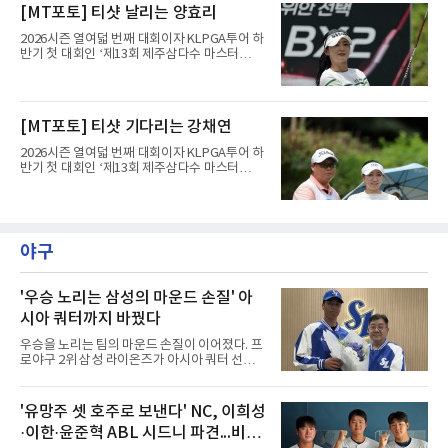
7일 제주 서귀포시 테디밸리 골프앤리조트(파
[MT포토] 티샷 날리는 양효리
오버파 78타로 공동 115위에 머물러 컷 탈락이
72)에서 열린 2라운드에서 버디 8개와 보기 1개
유력해 보였던 그였다.반전의 흐
를 묶어 7언더파 65타를 쳤다. 1라운드에서 71
2026시즌 열여덟 번째 대회이자 KLPGA투어 하
타로 공동 30위에 머물렀던 그는 8언더파 136타
반기 첫 대회인 ‘제13회 제주삼다수 마스터
로 최정원, 문정민, 서어진, 신다인과 공동 2위에
스’(총상금 10억 원, 우승상금 1억 8천만 원)가
이름을 올렸다. 단독 선두 강채연(9언더파 135
제주도 서귀포시에 위치한 테디밸리 골프앤리조
타)과는 한 타 차다.걸린 것이 크다. 지난 5월 sh
트(파72/6,767야드)에서 열리고 있다.7일 현재
수협은행 MBN 여자 오픈에서 통산 20승을 채운
2라운드 경기가 펼쳐지고 있다.양효리가 12번
[MT포토] 티샷 기다리는 강채연
박민지는 이번 대회에서 우승하면 KLPGA 통산
홀에서 경기하고 있다.
최다 우승 단독 1위에 오른다.라
2026시즌 열여덟 번째 대회이자 KLPGA투어 하
반기 첫 대회인 ‘제13회 제주삼다수 마스터
스’(총상금 10억 원, 우승상금 1억 8천만 원)가
제주도 서귀포시에 위치한 테디밸리 골프앤리조
트(파72/6,767야드)에서 열리고 있다.7일 현재
2라운드 경기가 펼쳐지고 있다.강채연이 12번
홀에서 경기하고 있다.
야구
'우승 노리는 삼성의 마운드 손질' 아
시아 쿼터까지 바꿨다
우승을 노리는 팀의 마운드 손질이 이어졌다. 프
로야구 2위 삼성 라이온즈가 아시아 쿼터 선수
교체를 단행했다.삼성은 7일 기존 아시아 쿼터
투수 미야지 유라(일본)를 한국야구위원회
(KBO)에 웨이버 공시 요청하고, 일본 출신 투수
'유망주 셋 호주로 보낸다' NC, 이희성
미야모리 사토시를 올 시즌 남은 기간 이적료 포
·이한·윤준혁 ABL 시드니 파견...비시
함 총 7만3천달러에 영입했다고 발표했다.미야