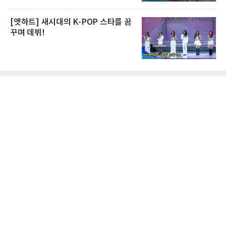
[앳하트] 새시대의 K-POP 스타를 꿈
꾸며 데뷔!