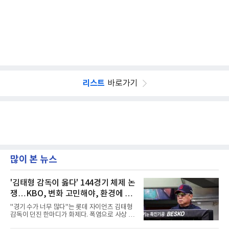
리스트
바로가기
많이 본 뉴스
'김태형 감독이 옳다' 144경기 체제 논
쟁…KBO, 변화 고민해야, 환경에 맞
는 경기 수가 바람직
"경기 수가 너무 많다"는 롯데 자이언츠 김태형
감독이 던진 한마디가 화제다. 폭염으로 사상 초
유의 이틀 연속 전 경기 취소가 결정된 날, 김 감