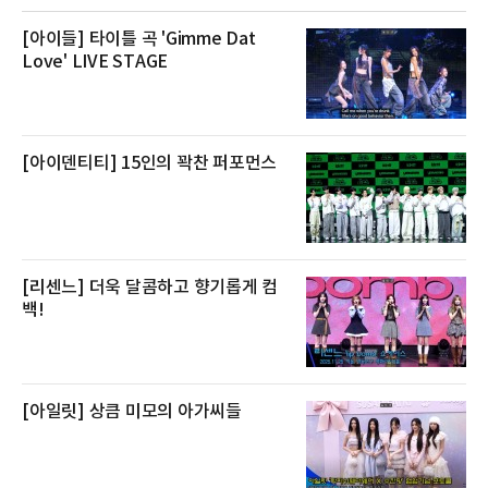
생산량이 늘어난 점을 반영해 주요 산지 상품을
로켓프레시 새벽배송으로 선보인다고 설명했다.
전복은 산지에서 채취한 뒤 전국으로 직송되는
[아이들] 타이틀 곡 'Gimme Dat
방식으로 운영된다. 신선도가 중요한 상품인 만
Love' LIVE STAGE
큼 이르면 다음 날 오전 배송이 가능하도록 물류
망을 활용하고 있다.쿠팡의 전복 매입량도 늘고
있다. 쿠팡에 따르면 전복 매입량은 2020년 30
톤 미만에서 2022년 140톤
[아이덴티티] 15인의 꽉찬 퍼포먼스
[리센느] 더욱 달콤하고 향기롭게 컴
백!
[아일릿] 상큼 미모의 아가씨들