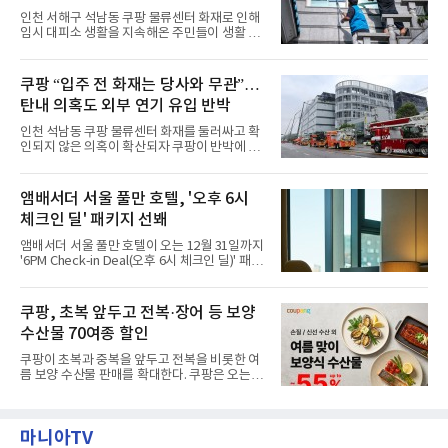
관을 소개해왔다. 앰버드 존은 앰버드가 우주여
력”
인천 서해구 석남동 쿠팡 물류센터 화재로 인해
행 중 수집한 다양한 굿즈를 전시한 '앰버드 플래
임시 대피소 생활을 지속해온 주민들이 생활 터
닛(Ambird Planet)과 계절별 플라워 연출로 사
전으로 돌아갈 수 있는 계기가 마련됐다. 쿠팡풀
랑받아온 ‘앰버드 가든(Ambird Garden)’으로
필먼트서비스(CFS)가 지난 28일부터 화재 피해
구성되어 있다.새 단장한 앰버드 시어터는 오페
주민을 대상으로 전문 출장 청소서비스 지원에
쿠팡 “입주 전 화재는 당사와 무관”…
라 극장을 모티브로 한 데코레이션으로 구성됐
나섬으로써 본격적인 지역사회 복구 작업이 시
다. 무대 공간 및 티켓 박스
탄내 의혹도 외부 연기 유입 반박
작된 것이다.대피소 주민 중심 청소 접수, 첫날
부터 2가구 지원 완료CFS는 신현초등학교, 신
인천 석남동 쿠팡 물류센터 화재를 둘러싸고 확
현북초등학교, 신현여자중학교 등 인천 서해구
인되지 않은 의혹이 확산되자 쿠팡이 반박에 나
관내 임시 대피소 3곳에서 체류해온 화재 피해
섰다. 화재 전 센터 내부에서 탄내가 났다는 주장
주민들을 대상으로 출장 청소업체 요청 접수를
에 대해서는 외부 화재 연기 유입이라고 설명했
시작했다. 현장에서 극심한 피해를 입은 지역 주
고, 2023년 같은 물류센터에서 발생한 화재에
앰배서더 서울 풀만 호텔, '오후 6시
민들의 호응 속에 CFS는 즉시 행동에 나섰다. 지
대해서도 쿠팡 입주 전 공사 과정에서 벌어진 일
난 28일 오후 전문 청소업체와
체크인 딜' 패키지 선봬
이라며 선을 그었다.쿠팡은 21일 인천 물류센터
내부에서 불이 타는 냄새가 났다는 의혹과 관련
앰배서더 서울 풀만 호텔이 오는 12월 31일까지
해 “사실무근”이라는 입장을 밝혔다.회사 측은
'6PM Check-in Deal(오후 6시 체크인 딜)' 패키
“인근에서 지난 15일 다른 회사에서 발생한 대
지를 선보인다.이번 패키지는 오후 6시 체크인
형 화재 연기가 인입돼 즉시 방재팀이 조사한 결
으로 여유로운 저녁 시간부터 호텔 스테이를 시
과 일산화탄소가 미검출됐고, 내부 문제가 아닌
작할 수 있도록 준비됐다.앰배서더 서울 풀만 호
쿠팡, 초복 앞두고 전복·장어 등 보양
것으로 확인됐다”고 설명했다.이어 “정확한 화
텔 측은 “퇴근 후 또는 주말 도심 속에서 짧지만
재 원인은 추후 조사될
수산물 70여종 할인
온전한 휴식을 원하는 고객들에게 특별한 경험
을 제공한다”고 밝혔다.패키지는 디럭스와 이그
쿠팡이 초복과 중복을 앞두고 전복을 비롯한 여
제큐티브 두 가지 타입으로 구성된다. 디럭스 패
름 보양 수산물 판매를 확대한다. 쿠팡은 오는
키지는 객실 1박(룸 온리)으로 심플한 호캉스를
20일까지 전복, 문어, 낙지, 장어 등 70여종의 수
즐길 수 있으며, 이그제큐티브 패키지는 객실 1
산물을 할인 판매한다고 8일 밝혔다.이번 행사
박과 함께 클럽 앰배서더 라운지 2인 이용, 웰니
에는 국내산 활전복과 문어, 낙지, 장어, 생물새
스 센터 사우나 2인 이용 혜택이 포함된다.특히
마니아TV
우 등이 포함됐다. 쿠팡은 올해 큰 크기의 전복
클럽 앰배서더 라운지