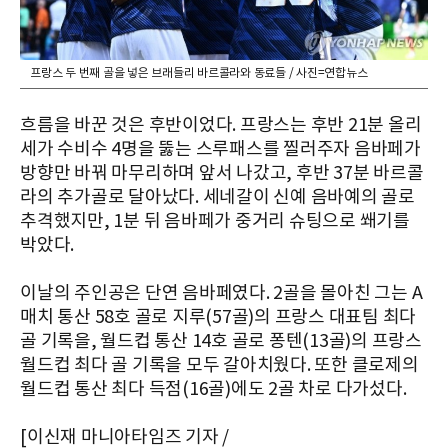
프랑스 두 번째 골을 넣은 브래들리 바르콜라와 동료들 / 사진=연합뉴스
흐름을 바꾼 것은 후반이었다. 프랑스는 후반 21분 올리
세가 수비수 4명을 뚫는 스루패스를 찔러주자 음바페가
방향만 바꿔 마무리하며 앞서 나갔고, 후반 37분 바르콜
라의 추가골로 달아났다. 세네갈이 신예 음바예의 골로
추격했지만, 1분 뒤 음바페가 중거리 슈팅으로 쐐기를
박았다.
이날의 주인공은 단연 음바페였다. 2골을 몰아친 그는 A
매치 통산 58호 골로 지루(57골)의 프랑스 대표팀 최다
골 기록을, 월드컵 통산 14호 골로 퐁텐(13골)의 프랑스
월드컵 최다 골 기록을 모두 갈아치웠다. 또한 클로제의
월드컵 통산 최다 득점(16골)에도 2골 차로 다가섰다.
[이신재 마니아타임즈 기자 /