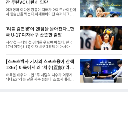
오후 8시 30분 A조 2위와 결승
잔 투란VC 나란히 입단
완파했다. 이로써 경복고는 예선 2전 전승을 기
록하며 조 1위로 결승 토너먼트에 진출했다.경
이재영과 이다영 쌍둥이 자매가 아제르바이잔에
복고는 1쿼터 초반부터 박지오의 높은 슛 성공
서 한솥밥을 먹는다.아제르바이잔 슈퍼리그 투
률을 앞세워 공격을 주도하며 24-15로 기선을
란VC는 지난 4일 이재영 영입을 알린 데 이어 7
제압했다. 이후에도 전력의 우위를 바탕으로 경
일 이다영과도 계약했다고 발표했다. 구단은 이
기를 운영한 경복고는 전반을 40-34로 마친 뒤,
다영이 2026-2027시즌 투란 소속으로 활약할
'리틀 김연경'이 28점을 몰아쳤다...한
후반 들어 내·외곽에서 고른 득점포를 가동하며
예정이라고 전했다.두 선수가 국내를 떠난 것은
점수 차를 크게 벌려 여유 있게 승
국 U-17 여자배구 산뜻한 출발
2021년이다. V리그 흥국생명 소속이던 당시 중
학교 시절 학교 폭력을 행사했다는 폭로가 나오
사상 첫 무대의 첫 경기를 웃으며 마쳤다. 한국
면서 한국 배구계를 등졌다.이재영의 해외 여정
17세 이하(U-17) 여자 배구대표팀이 아시아 챔
은 순탄치 않았다. 2021년 말 그리스 PAOK 테
피언 자격으로 처음 나선 세계선수권에서 데뷔
살로키니에 입단했으나 무릎 부상으로 몇 경기
전을 승리로 장식했다.이승여 감독이 이끄는 한
뛰지 못했고, 긴 공백 끝에 지난해 7월 일본 SV
국은 7일(한국시간) 칠레 로스 안데스의 리세오
[스포츠박사 기자의 스포츠용어 산책
리그 빅토리아 히메지에 합류했다가 지난 5월
믹스토 체육관에서 열린 2026 국제배구연맹
팀을 떠났다.이다영은 더 많은 무대를
1867] 바둑에서 왜 ‘치수(置數)’라고
(FIVB) U-17 여자 세계선수권대회 조별리그 D조
1차전에서 푸에르토리코를 3-1(25-10 25-23
말할까
바둑을 배우다 보면 "두 사람의 치수가 어떻게
19-25 26-24)로 이겼다.승리의 중심에는 '리틀
되나요?"라는 말을 자주 듣는다. 초보자에게는
김연경'으로 불리는 아웃사이드 히터 손서연(선
다소 낯선 표현이다. ‘치수(置數)’는 한자어로
명여고)이 있었다. 그는 공격 24점에 블로킹과
'둘 치(置)'와 '셀 수(數)'를 쓴다. '돌을 놓는 수'라
서브 각 2점을 더해 양 팀 최다인 28점을 몰아쳤
는 의미이다. 두 사람이 대등하게 승부할 수 있도
다. 장수인이 11점, 최민주가 8점, 어민서가 7점
록 약한 쪽에게 미리 흑돌을 놓아주는 개수를 가
으로 힘을 보탰다.승점 3을 챙긴 한
리킨다. 오늘날의 접바둑에서 말하는 '두 점', '세
점'이 바로 치수다. (본 코너 1844회 ‘왜 '접바
둑'이라 말할까’ 참조)일본어에서도 같은 한자를
사용한다. 일본에서는 ‘置き石(오키이시, 놓는
돌)’ 또는 ‘手合割(테아이와리, 대국 조건)’이라
는 표현을 많이 쓰지만, ‘置数(ちすう, 치스
우)’라는 용례도 문헌에서 확인된다. 다만 현대