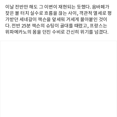
이날 전반만 해도 그 이변이 재현되는 듯했다. 음바페가
잦은 볼 터치 실수로 흐름을 끊는 사이, 객관적 열세로 평
가받던 세네갈이 잭슨을 앞세워 거세게 몰아붙인 것이
다. 전반 25분 잭슨의 슈팅이 골대를 때렸고, 프랑스는
위파메카노의 몸을 던진 수비로 간신히 위기를 넘겼다.