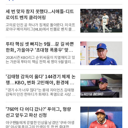
세 번 맞자 참지 못했다...시애틀-디트
로이트 벤치 클리어링
고의로 던진 공 하나가 징계로 돌아왔다. 미국프
로야구 메이저리그(MLB)에서 빈볼로 벤치 클리
어링을 일으킨 투수와 감독이 제재를 받았다.메
이저리그 사무국은 7일(한국시간) 시애틀 매리
너스 불펜 투수 게이브 스파이어에게 3경기, 댄
투타 핵심 셋 빠지는 9월…갈 길 바쁜
윌슨 감독에게 1경기 출장 금지 처분을 내렸다.
한화, 가을야구 '초대형 폭풍우' 맞는
두 사람에게는 공개되지 않은 벌금도 부과됐다.
발단은 전날 경기였다. 미국 워싱턴주 시애틀 T
다?
2026시즌 KBO리그 순위 싸움이 치열해지고 있
모바일 파크에서 열린 디트로이트 타이거스전 8
는 가운데 투타의 핵심 전력 세 명이 9월 열리는
회초, 2사 후 등판한 스파이어가 글라이버 토레
아시안게임 차출로 동시에 이탈하게 되면서, 한
스에게 155㎞ 강속구를 던져 허벅지를 맞혔다.
화 이글스에 거센 폭풍우가 강타할 것으로 보인
앞서 시애틀 선발 브라이언 우의 공에 세 차례나
다.이번 아시안게임 한국 야구대표팀에 타선의
'김태형 감독이 옳다' 144경기 체제 논
맞았던 디트로이트 선수들은 분을 참지 못하고
중심인 거포 노시환과 문현빈이 승선한 데 이어,
그라운드로 뛰쳐나왔다.심판
쟁…KBO, 변화 고민해야, 환경에 맞
대만 야구협회의 최종 엔트리 발표를 통해 아시
아 쿼터 최고의 히트작이자 선발진의 중추인 좌
는 경기 수가 바람직
"경기 수가 너무 많다"는 롯데 자이언츠 김태형
완 에이스 왕옌청까지 차출이 확정되었다. 팀 공
감독이 던진 한마디가 화제다. 폭염으로 사상 초
격의 핵과 마운드의 핵심 자원들이 단 한꺼번에
유의 이틀 연속 전 경기 취소가 결정된 날, 김 감
이탈하는 초유의 사태가 벌어진 것이다.문제는
독은 단순히 더위를 이야기하지 않았다. 우천,
이들의 공백이 발생하는 시점이다. 9월은 정규
폭염, 부상 등 변수가 늘어나는 현실에서 현재
'760억 다 어디 갔나?' 푸이그, 형량
리그의 최종 순위와 포스트시즌 진출 팀이 판가
팀당 144경기 체제가 과연 지속 가능한지 질문
름 나는 가장 잔인하고도 중
선고 앞두고 파산 신청
을 던졌다.물론 144경기가 세계적으로 특별히
많은 숫자는 아니다. 메이저리그는 팀당 162경
야구팬들에게 강렬한 인상을 남겼던 '쿠바 야생
기, 일본프로야구도 143~144경기를 치른다. 숫
마' 야시엘 푸이그의 인생이 또 한 번 중대한 갈