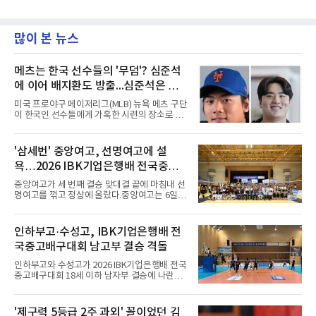
많이 본 뉴스
메츠는 한국 선수들의 '무덤'? 심준석
에 이어 배지환도 방출...심준석은 이
미 귀국, 배지환은 미국 잔류할 듯
미국 프로야구 메이저리그(MLB) 뉴욕 메츠 구단
이 한국인 선수들에게 가혹한 시련의 장소로 전
락하고 있다. 한때 한국 야구의 미래를 이끌어갈
대형 유망주로 기대를 모았던 투수 심준석에 이
어, 빅리그 경력을 지닌 내외야수 배지환까지 연
'삼세번' 중앙여고, 선명여고에 설
달아 뉴욕 메츠 산하 마이너리그에서 방출 통보
욕…2026 IBK기업은행배 전국중고
를 받는 아픔을 겪었다. 두 선수의 동반 이탈은
메츠 구단이 유독 한국 선수들에게 '기회의 땅'이
배구대회 우승
중앙여고가 세 번째 결승 맞대결 끝에 마침내 선
아닌 '무덤'처럼 작용하고 있음을 방증하고 있다.
명여고를 꺾고 정상에 올랐다.중앙여고는 6일
고교 시절 시속 160km에 달하는 강속구로 큰 스
충북 제천실내체육관에서 열린 2026 IBK기업은
포트라이트를 받았던 심준석은 루키리그에서 메
행배 전국중고배구대회 18세 이하 여자부 결승
츠 구단으로부터 방출 조치됐다. 피츠버그 파이
에서 선명여고를 세트스코어 3-1(13-25, 25-14,
인하부고·수성고, IBK기업은행배 전
리츠와 마이애미 말린스를 거쳐 메츠에 둥지를
25-17, 25-10)로 물리치고 우승을 차지했다.첫
틀며 반등을 노렸으나
국중고배구대회 남고부 결승 격돌
세트를 13-25로 내주며 불안하게 출발한 중앙여
고는 이후 조직력을 되찾아 2세트부터 경기 주
인하부고와 수성고가 2026 IBK기업은행배 전국
도권을 완전히 장악했다. 강한 서브와 탄탄한 수
중고배구대회 18세 이하 남자부 결승에 나란히
비를 앞세워 내리 세 세트를 따내며 짜릿한 역전
진출하며 우승을 놓고 맞대결을 펼치게 됐다.인
승을 완성했다.이번 우승은 더욱 의미가 컸다. 중
하부고는 5일 충북 제천실내체육관에서 열린 대
앙여고는 올해 3월 춘계연맹전과 5월 종별선수
회 남자 18세 이하부 준결승에서 남성고를 세트
'제구력 5등급 2주 과외' 꼴이었던 김
권대회 결승에서 모두 선명여고에 패해 준우승