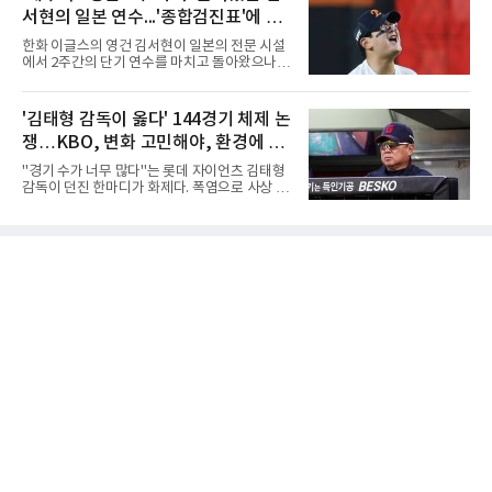
스코어 3-1(25-17, 17-25, 25-21, 25-17)로 꺾
에 머물렀다. 그러나 세 번째
서현의 일본 연수...'종합검진표'에 불
고 결승행 티켓을 따냈다. 인하부고는 높은 공격
성공률을 앞세워 경기 주도권을 잡으며 승리를
과
한화 이글스의 영건 김서현이 일본의 전문 시설
거뒀다.수성고도 준결승에서 속초고를 상대로
에서 2주간의 단기 연수를 마치고 돌아왔으나,
안정된 조직력을 바탕으로 3-1(25-23, 25-16,
실전 마운드에서 여전히 극심한 제구 난조를 노
22-25, 25-19) 승리를 거두며 결승에 합류했다.
출하며 야구 팬들과 전문가들 사이에 씁쓸한 뒷
치열한 승부 속에서도 공수 균형을 유지한 수성
맛을 남기고 있다.출국 당시만 해도 선수의 고질
'김태형 감독이 옳다' 144경기 체제 논
고는 인하부고와 우승을 다툴 기회를 잡았다.여
적인 제구 문제를 해결할 특효약이 될 것처럼 포
자 18세 이하부에서는 중앙여고
쟁…KBO, 변화 고민해야, 환경에 맞
장되었던 이번 연수는, 뚜껑을 열어보니 '제구력
5등급에게 2주짜리 족집게 과외를 붙여 1등급을
는 경기 수가 바람직
"경기 수가 너무 많다"는 롯데 자이언츠 김태형
기대한 꼴'이었다는 냉정한 평가를 피하기 어렵
감독이 던진 한마디가 화제다. 폭염으로 사상 초
게 됐다.야구에서 투수의 제구력은 오랜 시간 투
유의 이틀 연속 전 경기 취소가 결정된 날, 김 감
구폼을 반복하며 몸에 새겨진 일종의 근육 기억
독은 단순히 더위를 이야기하지 않았다. 우천,
과 밸런스의 산물이다. 릴리스 포인트의 미세한
폭염, 부상 등 변수가 늘어나는 현실에서 현재
오차나 하체 활용의 불균형은 수백, 수천 번의
팀당 144경기 체제가 과연 지속 가능한지 질문
교정 훈련과 실전 피드
을 던졌다.물론 144경기가 세계적으로 특별히
많은 숫자는 아니다. 메이저리그는 팀당 162경
기, 일본프로야구도 143~144경기를 치른다. 숫
자만 놓고 보면 KBO가 유난히 혹사 구조라고 말
하기 어렵다.하지만 중요한 것은 숫자가 아니라
환경이다. 한국의 여름은 달라지고 있다. 과거와
비교하기 어려울 정도로 폭염이 길어지고 강해
지고 있다. 여기에 장마, 이