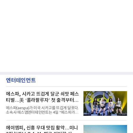
엔터테인먼트
에스파, 시카고 뜨겁게 달군 쇠맛 페스
티벌…美 ‘롤라팔루자’ 첫 출격부터
증명한 존재감
에스파(aespa)가 미국 시카고를 뜨겁게 달궜다.
소속사 에스엠엔터테인먼트는 4일 “에스파가
지난 2일(현지 시간) 미국 시카고 그랜트 파크에
서 열린 ‘롤라팔루자 시카고’(Lollapalooza
Chicago)의 알리안츠 스테이지에 올랐다”며
에이엠피, 신흥 무대 맛집 활약…미니
“총 14곡으로 구성된 세트리스트를 선사, 데뷔 7