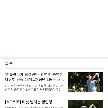
골프
'흔들렸다가 되살렸다' 안병훈·송영한
나란히 공동 24위...재정난 LIV는 새
투자처 찾는다
출발은 불안했지만 중반에 흐름을 되돌렸다. 안
병훈과 송영한이 LIV 골프 뉴욕 대회(총상금 3천
만 달러) 첫날 나란히 공동 24위에 자리했다.안
병훈은 7일(한국시간) 미국 뉴저지주 베드민스
터의 트럼프 내셔널 골프 클럽 베드민스터(파
[MT포토] 티샷 날리는 황민정
71)에서 열린 1라운드에서 버디 3개와 보기 4개
를 묶어 1오버파 72타를 쳤다. 6번 홀(파4)에서