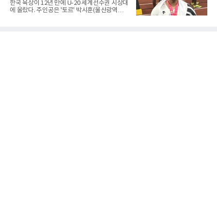
한국 육상이 12년 만에 U-20 세계선수권 시상대
고, 디야산이 최우수선수(MVP)로 뽑혔다.
에 올랐다. 주인공은 '토르' 박시훈(울산광역시)
이다.박시훈은 6일(한국시간) 미국 오리건주 유
진 헤이워드 필드에서 열린 세계육상연맹(WA)
20세 이하 세계선수권 남자 포환던지기 결선에
서 20.31ｍ를 던져 2위에 올랐다. 우승자 알레산
드로 보르헤스(브라질)와는 4㎝ 차이였다.기록
의 의미는 크다. 1986년 시작된 이 대회에서 한
국이 따낸 메달은 은 1개와 동 5개뿐이다. 1992
년 이진일(800ｍ)의 은메달 이후 박재홍, 박재
명, 정상진, 김현섭, 우상혁이 동메달을 보탰다.
박시훈은 2014년 우상혁 이후 12년 만이자 역대
7번째 메달리스트가 됐다.승부는 막판에 갈렸
다. 3차 시기에서 20.31ｍ로 선