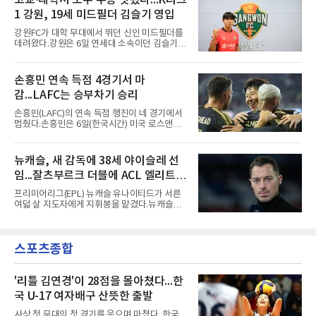
고교·대학서 모두 우승 맛봤다...K리그
없는 한 그의 첫 출격은 서울이 된다.등번호부터
이 한때 교착됐기 때문이다. 그러
1 강원, 19세 미드필더 김슬기 영입
무게가 실렸다. 이강인은 첫 경기부터 7번을 단
다. 2010년대 팀의 전성기를 이끈 앙투안 그리즈
강원FC가 대학 무대에서 뛰던 신인 미드필더를
만이 달았던 번호다.합류 과정은 순탄치 않았다.
데려왔다.강원은 6일 연세대 소속이던 김슬기
스페인으로 건너가려던 그는 병역 특례 행정 절
(19)를 영입했다고 밝혔다. 186㎝, 79㎏의 신체
차 문제로 출국이 미뤄졌고, 국내에서 홀로 훈련
조건을 갖췄다.이력은 우승으로 채워져 있다. 수
해 왔다. 6일 입국하는 동료들과 처음 대면한 뒤
원고 시절 주축으로 활약하며 지난해 전국고등
손흥민 연속 득점 4경기서 마
짧게 호흡을 맞춰 경기에 나선다.역할도 관심사
리그와 추계전국고등대회 우승에 기여했고, 올
다. 유려한 탈압박과
감...LAFC는 승부차기 승리
해 연세대 진학 후에는 춘계한산대첩기대학대회
정상에 올랐다. 2024년에는 17세 이하(U-17) 대
손흥민(LAFC)의 연속 득점 행진이 네 경기에서
표팀 훈련에도 소집됐다.김슬기는 입단하게 돼
멈췄다.손흥민은 6일(한국시간) 미국 로스앤젤
기쁘고 영광이라며 프로 무대에서도 성장해 팀
레스 BMO 스타디움에서 열린 2026시즌 리그스
에 꼭 필요한 선수가 되겠다고 각오를 밝혔다.
컵 리그 페이즈 1차전 치바스 과달라하라(멕시
코)전에 선발 출전했으나 공격포인트 없이 후반
뉴캐슬, 새 감독에 38세 야이슬레 선
41분 타일러 보이드와 교체됐다. 이날 골을 넣었
임...잘츠부르크 더블에 ACL 엘리트 2
다면 공식전 5경기 연속 득점이었다. 다만 메이
저리그사커(MLS)에서 이어온 4경기 연속골 기
연패 경력
프리미어리그(EPL) 뉴캐슬 유나이티드가 서른
록은 유지된다.경기는 팽팽했다. 전반 38분 다비
여덟 살 지도자에게 지휘봉을 맡겼다.뉴캐슬은
드 마르티네스의 땅볼 크로스를 드니 부앙가가
6일(현지시간) 마티아스 야이슬레(독일) 감독 선
오른발로 마무리해 LAFC가 앞섰으나, 4분 뒤 로
임을 발표했다. 그는 스페인 라망가에서 진행 중
베르토 알바라도가 골 지역 정면에서 왼발 슈팅
인 프리시즌 캠프에 곧바로 합류했다. 구단은 유
으로 골대 오른쪽 하단을 찔러 균형을 맞췄다.승
스포츠종합
럽 축구계에서 가장 촉망받는 젊은 감독을 데려
부는 승부차기로 갈렸다. LAFC는
왔다고 밝혔다.이력은 이른 나이에 쌓였다. 서른
셋이던 2021년 오스트리아 레드불 잘츠부르크
사령탑에 올라 첫 시즌 리그와 컵대회를 동시에
'리틀 김연경'이 28점을 몰아쳤다...한
제패했고, 구단 역사상 처음으로 팀을 유럽축구
국 U-17 여자배구 산뜻한 출발
연맹(UEFA) 챔피언스리그 토너먼트에 올린 뒤
리그 2연패도 달성했다.아시아에서도 성과를 냈
사상 첫 무대의 첫 경기를 웃으며 마쳤다. 한국