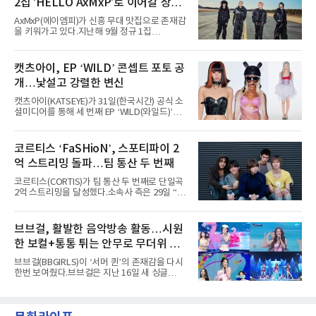
2집 'HELLO AxMxP'로 이어갈 상승
년 차다운 노련한 무대 매너와 파워풀한 에너지
로 현장의 분위기를 압도했다”고 밝혔다.1991
세
AxMxP(에이엠피)가 신흥 무대 맛집으로 존재감
년 시작된 ‘롤라팔루자’는 8개 스테이지, 170여
을 키워가고 있다.지난해 9월 정규 1집
팀의 아티스트와 40만 명 이상의 관객이 운집하
'AxMxP'를 발매하며 가요계에 정식 출격한
는 북미 최대 규모의 페스티벌이다.올해 ‘롤라팔
AxMxP는 데뷔 전부터 버스킹과 각종 페스티벌,
루자 시카고’에는 에스파 외에도 제니, 아이들,
공연 무대에 오르며 실전 경험을 쌓아왔다.이들
캣츠아이, EP ‘WILD’ 콘셉트 포토 공
코르티스 등 K팝 스타들이 출연진 명단에 이름
은 소속사 패밀리 콘서트를 비롯해 '뷰티풀 민트
을 올렸다.이날 에스파는
개…낯설고 강렬한 변신
라이프 2025', '2025 부산국제록페스티벌' 등 대
형 무대에 잇달아 출연해 당찬 에너지와 풋풋한
캣츠아이(KATSEYE)가 31일(한국시간) 공식 소
매력으로 음악팬들의 눈도장을 찍었다.이후
셜미디어를 통해 세 번째 EP ‘WILD(와일드)’의
AxMxP는 '카운트다운 판타지 2025-2026',
콘셉트 포토와 트랙리스트를 공개했다.‘Wild
'PEAKBOX 2025 vol.2 : 사랑·청춘·행복', '2025
heart(와일드 하트)’라는 제목이 붙은 콘셉트 포
Someday Christmas - 부산' 등 무대를 통해 안
토에는 멤버들의 본능적이고 야성적인 면모가
코르티스 ‘FaSHioN’, 스포티파이 2
정적인 실력을 입증했고, 올해 '2026 어썸뮤직
강렬하게 담겼다. 짙은 아이섀도와 푸른빛·금빛·
페스티벌', '뷰티풀 민트 라이프 2026', '2026
억 스트리밍 돌파…팀 통산 두 번째
붉은빛의 컬러 렌즈가 비현실적인 분위기를 자
아내고, 여러 원색이 불규칙하게 뒤섞인 멀티컬
코르티스(CORTIS)가 팀 통산 두 번째로 단일곡
러 헤어와 과감한 블루·블랙 립 메이크업이 낯설
2억 스트리밍을 달성했다.소속사 측은 29일 “코
고도 매혹적인 비주얼을 완성했다.스타일링 역
르티스의 데뷔 앨범 수록곡 ‘FaSHioN’이 글로
시 파격적이다. 스터드와 망사, 코르셋, 풍성한
벌 오디오·음원 스트리밍 플랫폼 스포티파이에
레이스 등 언뜻 어울리지 않을 듯한 소재와 실루
서 27일 자로 누적 재생 수 2억 회를 돌파했
브브걸, 활발한 음악방송 활동…시원
엣을 거침없이 결합했다. 멤버들은 각기 다른 개
다”고 밝혔다.곡이 발표된 지 약 10개월 만이다.
성을 살린 스타일링을 선
한 보컬+통통 튀는 안무로 무더위 사
팀의 첫 번째 2억 스트리밍 곡은 동일 음반에 수
록된 ‘GO!’다. 이 노래는 공개 약 9개월 만인 지
냥
브브걸(BBGIRLS)이 ‘서머 퀸’의 존재감을 다시
난달 26일 자에 2억 고지를 밟았다. 이는 최근 5
한번 보여줬다.브브걸은 지난 16일 새 싱글
년 내 데뷔한 보이그룹의 곡 중 최단기 2억 달성
'BODY WAVE'(바디 웨이브)를 발매하고 각종 음
이며 ‘FaSHioN’이 그 다음이다.코르티스는 평
악방송에 출연했다.브브걸은 컴백 이후 Mnet
소 관심이 많은 ‘패션’을 소재로 곡을 공동 창작
'엠카운트다운'을 시작으로 KBS2 '뮤직뱅크',
했다. “내 티, 5 bucks 바지는, 만원” 등 멤버들
MBC '쇼! 음악중심', SBS '인기가요' 등 주요 음