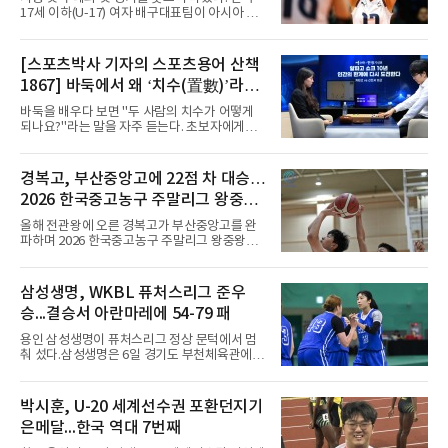
다. 2023년 사우디아라비아 알아흘리로 옮겨
17세 이하(U-17) 여자 배구대표팀이 아시아 챔
2024-2025시즌과 2025-2026시즌
피언 자격으로 처음 나선 세계선수권에서 데뷔
전을 승리로 장식했다.이승여 감독이 이끄는 한
국은 7일(한국시간) 칠레 로스 안데스의 리세오
[스포츠박사 기자의 스포츠용어 산책
믹스토 체육관에서 열린 2026 국제배구연맹
1867] 바둑에서 왜 ‘치수(置數)’라고
(FIVB) U-17 여자 세계선수권대회 조별리그 D조
1차전에서 푸에르토리코를 3-1(25-10 25-23
말할까
바둑을 배우다 보면 "두 사람의 치수가 어떻게
19-25 26-24)로 이겼다.승리의 중심에는 '리틀
되나요?"라는 말을 자주 듣는다. 초보자에게는
김연경'으로 불리는 아웃사이드 히터 손서연(선
다소 낯선 표현이다. ‘치수(置數)’는 한자어로
명여고)이 있었다. 그는 공격 24점에 블로킹과
'둘 치(置)'와 '셀 수(數)'를 쓴다. '돌을 놓는 수'라
서브 각 2점을 더해 양 팀 최다인 28점을 몰아쳤
는 의미이다. 두 사람이 대등하게 승부할 수 있도
경복고, 부산중앙고에 22점 차 대승…
다. 장수인이 11점, 최민주가 8점, 어민서가 7점
록 약한 쪽에게 미리 흑돌을 놓아주는 개수를 가
으로 힘을 보탰다.승점 3을 챙긴 한
2026 한국중고농구 주말리그 왕중왕
리킨다. 오늘날의 접바둑에서 말하는 '두 점', '세
점'이 바로 치수다. (본 코너 1844회 ‘왜 '접바
전 첫 승 신고
올해 전관왕에 오른 경복고가 부산중앙고를 완
둑'이라 말할까’ 참조)일본어에서도 같은 한자를
파하며 2026 한국중고농구 주말리그 왕중왕전
사용한다. 일본에서는 ‘置き石(오키이시, 놓는
첫 경기를 승리로 장식했다.경복고는 6일 전남
돌)’ 또는 ‘手合割(테아이와리, 대국 조건)’이라
해남 우슬체육관에서 열린 대회 남고부 예선리
는 표현을 많이 쓰지만, ‘置数(ちすう, 치스
그 H조 1차전에서 부산중앙고를 98-76으로 제
삼성생명, WKBL 퓨처스리그 준우
우)’라는 용례도 문헌에서 확인된다. 다만 현대
압했다. 박지오가 26점, 김호원이 22점, 정우진
일본
승...결승서 아란마레에 54-79 패
이 19점을 올리는 등 삼각편대의 고른 활약이 승
리를 이끌었다.경복고는 경기 초반부터 박지오
용인 삼성생명이 퓨처스리그 정상 문턱에서 멈
와 김호원의 내·외곽포가 고르게 터지며 주도권
춰 섰다.삼성생명은 6일 경기도 부천체육관에서
을 잡았다. 전반을 40-34로 앞선 경복고는 후반
열린 2026 티켓링크 WKBL 퓨처스리그 결승에
들어 높은 야투 성공률을 앞세워 점수 차를 더욱
서 일본여자프로농구 2부 리그 아란마레에 54-
벌렸고, 결국 22점 차 완승으로 경기를 마무리했
79로 졌다. 이다연이 14점을 넣었으나 20점 9리
박시훈, U-20 세계선수권 포환던지기
다.B조에서는 용산고가 안양고를 98-71로 꺾고
바운드를 기록한 바이 쿰바 디야산을 앞세운 상
대회 2연승을 달렸다.한편 남중
은메달...한국 역대 7번째
대를 넘지 못했다.이번 대회에 처음 출전한 아란
마레는 조별리그부터 결승까지 6전 전승을 거뒀