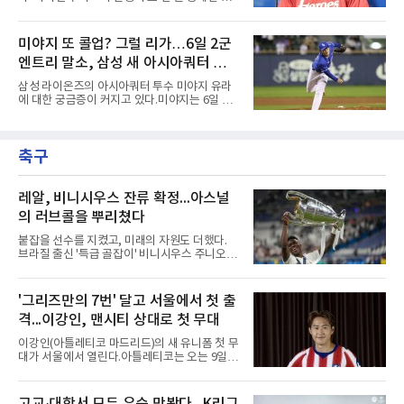
자만 놓고 보면 KBO가 유난히 혹사 구조라고 말
림길에 섰다. 메이저리그와 한국 프로야구에서
하기 어렵다.하지만 중요한 것은 숫자가 아니라
거액을 벌었던 푸이그가 연방 사건 선고를 앞두
환경이다. 한국의 여름은 달라지고 있다. 과거와
고 파산보호를 신청했다.푸이그는 최근 미국 플
미야지 또 콜업? 그럴 리가…6일 2군
비교하기 어려울 정도로 폭염이 길어지고 강해
로리다 파산 법원에 챕터11 파산보호 신청을 냈
지고 있다. 여기에 장마, 이
엔트리 말소, 삼성 새 아시아쿼터 찾았
다. 챕터11은 기업이나 개인이 채권자들과 협의
를 통해 재정 구조를 재편할 수 있도록 돕는 제도
나
삼성 라이온즈의 아시아쿼터 투수 미야지 유라
다.미 매체들에 따르면 푸이그의 자산 규모는
에 대한 궁금증이 커지고 있다.미야지는 6일 퓨
1000만~5000만 달러(약 146억~730억 원), 부
처스리그(2군) 엔트리에서도 말소됐다. 일반적
채는 100만~1000만 달러(약 14억~146억 원) 수
으로 2군 엔트리 말소는 1군 등록, 부상 관리, 선
준으로 신고됐다. 다만 법원은 채권자 목록과 자
수단 조정 등 여러 의미가 있을 수 있다. 하지만
산 내역 등 일부 필수 자료가 빠졌다며 서류 미비
축구
현재 미야지의 상황을 고려하면 단순한 1군 콜
를 지적했다.관심이 쏠리는 이
업 준비로 보기에는 무리가 있어보인다.미야지
는 올 시즌 강력한 구위로 기대를 모았지만, 1군
무대에서는 제구 불안이 반복됐다. 빠른 공이라
레알, 비니시우스 잔류 확정...아스널
는 확실한 장점을 갖고 있음에도 볼넷과 사구가
의 러브콜을 뿌리쳤다
이어지면서 안정감을 보여주지 못했다.삼성으로
서는 고민이 깊어질 수밖에 없다.아시아쿼터 시
붙잡을 선수를 지켰고, 미래의 자원도 더했다.
장 특성상 교체가 쉽지는 않지만, 시즌 후반 순
브라질 출신 '특급 골잡이' 비니시우스 주니오르
위 경쟁을 생각하면 불안한
(26)가 레알 마드리드와의 동행을 2032년까지
이어간다.스페인 프로축구 프리메라리가 '거함'
레알 마드리드는 7일(한국시간) 비니시우스와
'그리즈만의 7번' 달고 서울에서 첫 출
2032년 6월 30일까지 유효한 6년 연장 계약에
격...이강인, 맨시티 상대로 첫 무대
합의했다고 공식 발표했다. 비니시우스는 재계
약 확정 후 사회관계망서비스(SNS)에 베르나베
이강인(아틀레티코 마드리드)의 새 유니폼 첫 무
우에서의 8년은 너무 짧다며, 앞으로 6년, 그리
대가 서울에서 열린다.아틀레티코는 오는 9일
고 영원히 함께하겠다고 애정을 드러냈다.성사
오후 8시 서울월드컵경기장에서 맨체스터 시티
과정에는 우여곡절이 있었다. 그는 최근 잉글랜
와 2026 쿠팡플레이 시리즈 친선 경기를 치른다.
드 프리미어리그(EPL) 챔피언 아스널의 뜨거운
구단 소집 명단에 이강인이 포함되면서 변수가
관심을 받았는데, 18개월간 이어진 재계약 협상