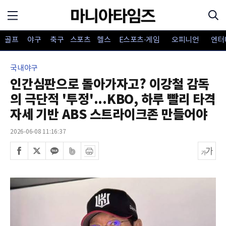
골프
야구
축구
스포츠
헬스
E스포츠·게임
오피니언
엔터
국내야구
인간심판으로 돌아가자고? 이강철 감독
의 극단적 '투정'...KBO, 하루 빨리 타격
자세 기반 ABS 스트라이크존 만들어야
2026-06-08 11:16:37