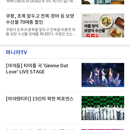
'6PM Check-in Deal(오후 6시 체크인 딜)' 패키
“인근에서 지난 15일 다른 회사에서 발생한 대
지를 선보인다.이번 패키지는 오후 6시 체크인
형 화재 연기가 인입돼 즉시 방재팀이 조사한 결
으로 여유로운 저녁 시간부터 호텔 스테이를 시
과 일산화탄소가 미검출됐고, 내부 문제가 아닌
작할 수 있도록 준비됐다.앰배서더 서울 풀만 호
쿠팡, 초복 앞두고 전복·장어 등 보양
것으로 확인됐다”고 설명했다.이어 “정확한 화
텔 측은 “퇴근 후 또는 주말 도심 속에서 짧지만
재 원인은 추후 조사될
수산물 70여종 할인
온전한 휴식을 원하는 고객들에게 특별한 경험
을 제공한다”고 밝혔다.패키지는 디럭스와 이그
쿠팡이 초복과 중복을 앞두고 전복을 비롯한 여
제큐티브 두 가지 타입으로 구성된다. 디럭스 패
름 보양 수산물 판매를 확대한다. 쿠팡은 오는
키지는 객실 1박(룸 온리)으로 심플한 호캉스를
20일까지 전복, 문어, 낙지, 장어 등 70여종의 수
즐길 수 있으며, 이그제큐티브 패키지는 객실 1
산물을 할인 판매한다고 8일 밝혔다.이번 행사
박과 함께 클럽 앰배서더 라운지 2인 이용, 웰니
에는 국내산 활전복과 문어, 낙지, 장어, 생물새
스 센터 사우나 2인 이용 혜택이 포함된다.특히
마니아TV
우 등이 포함됐다. 쿠팡은 올해 큰 크기의 전복
클럽 앰배서더 라운지
생산량이 늘어난 점을 반영해 주요 산지 상품을
로켓프레시 새벽배송으로 선보인다고 설명했다.
전복은 산지에서 채취한 뒤 전국으로 직송되는
[아이들] 타이틀 곡 'Gimme Dat
방식으로 운영된다. 신선도가 중요한 상품인 만
Love' LIVE STAGE
큼 이르면 다음 날 오전 배송이 가능하도록 물류
망을 활용하고 있다.쿠팡의 전복 매입량도 늘고
있다. 쿠팡에 따르면 전복 매입량은 2020년 30
톤 미만에서 2022년 140톤
[아이덴티티] 15인의 꽉찬 퍼포먼스