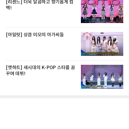
[리센느] 더욱 달콤하고 향기롭게 컴
백!
[아일릿] 상큼 미모의 아가씨들
[앳하트] 새시대의 K-POP 스타를 꿈
꾸며 데뷔!