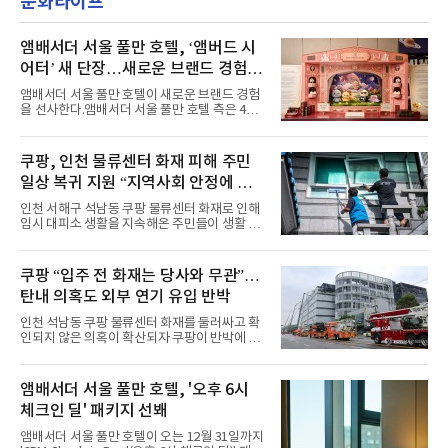
문화라이프
의 라이프 스타일
악방송 무대에 올라 화려한 퍼포먼스를 펼쳤다.
시원한 에너지와 안정적인 라이브, 통통 튀는 매
력을 앞세워 매 무대 색다른 볼거리를 선사했다.
앰배서더 서울 풀만 호텔, ‘앰버드 시
특히 화사한 파스텔 톤의 비치웨어부터 청량한
어터’ 새 단장…새로운 브랜드 경험 선
마린룩, 햇살 아래 반짝이는 물결을 연상시키는
사
스커트, 강렬한 붉은 계열의 스타일링까지 각기
앰배서더 서울 풀만 호텔이 새로운 브랜드 경험
다른 매력을 선보였다. 브브걸은 다채로운 여름
을 선사한다.앰배서더 서울 풀만 호텔 측은 4일
패션을 완벽하게 소화하며 보
“호텔 공식 마스코트 앰버드(Ambird)의 새로운
이야기를 담은 인형 극장 콘셉트의 공간 ‘앰버드
시어터(Ambird Theater)’를 새롭게 선보인
쿠팡, 인천 물류센터 화재 피해 주민
다”고 밝혔다.앰배서더 서울 풀만 호텔은 로비
일상 복귀 지원 “지역사회 안정에 총
한편에 마련된 앰버드 존을 통해 앰버드의 세계
관을 소개해왔다. 앰버드 존은 앰버드가 우주여
력”
인천 서해구 석남동 쿠팡 물류센터 화재로 인해
행 중 수집한 다양한 굿즈를 전시한 '앰버드 플래
임시 대피소 생활을 지속해온 주민들이 생활 터
닛(Ambird Planet)과 계절별 플라워 연출로 사
전으로 돌아갈 수 있는 계기가 마련됐다. 쿠팡풀
랑받아온 ‘앰버드 가든(Ambird Garden)’으로
필먼트서비스(CFS)가 지난 28일부터 화재 피해
구성되어 있다.새 단장한 앰버드 시어터는 오페
주민을 대상으로 전문 출장 청소서비스 지원에
쿠팡 “입주 전 화재는 당사와 무관”…
라 극장을 모티브로 한 데코레이션으로 구성됐
나섬으로써 본격적인 지역사회 복구 작업이 시
다. 무대 공간 및 티켓 박스
탄내 의혹도 외부 연기 유입 반박
작된 것이다.대피소 주민 중심 청소 접수, 첫날
부터 2가구 지원 완료CFS는 신현초등학교, 신
인천 석남동 쿠팡 물류센터 화재를 둘러싸고 확
현북초등학교, 신현여자중학교 등 인천 서해구
인되지 않은 의혹이 확산되자 쿠팡이 반박에 나
관내 임시 대피소 3곳에서 체류해온 화재 피해
섰다. 화재 전 센터 내부에서 탄내가 났다는 주장
주민들을 대상으로 출장 청소업체 요청 접수를
에 대해서는 외부 화재 연기 유입이라고 설명했
시작했다. 현장에서 극심한 피해를 입은 지역 주
고, 2023년 같은 물류센터에서 발생한 화재에
앰배서더 서울 풀만 호텔, '오후 6시
민들의 호응 속에 CFS는 즉시 행동에 나섰다. 지
대해서도 쿠팡 입주 전 공사 과정에서 벌어진 일
난 28일 오후 전문 청소업체와
체크인 딜' 패키지 선봬
이라며 선을 그었다.쿠팡은 21일 인천 물류센터
내부에서 불이 타는 냄새가 났다는 의혹과 관련
앰배서더 서울 풀만 호텔이 오는 12월 31일까지
해 “사실무근”이라는 입장을 밝혔다.회사 측은