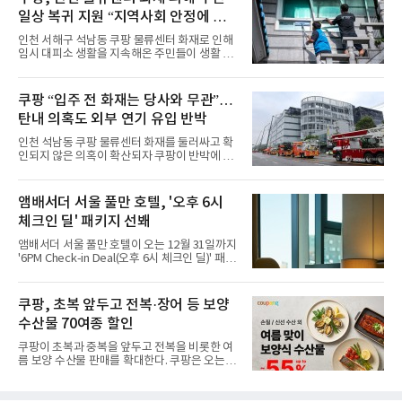
다”고 밝혔다.앰배서더 서울 풀만 호텔은 로비
일상 복귀 지원 “지역사회 안정에 총
한편에 마련된 앰버드 존을 통해 앰버드의 세계
관을 소개해왔다. 앰버드 존은 앰버드가 우주여
력”
인천 서해구 석남동 쿠팡 물류센터 화재로 인해
행 중 수집한 다양한 굿즈를 전시한 '앰버드 플래
임시 대피소 생활을 지속해온 주민들이 생활 터
닛(Ambird Planet)과 계절별 플라워 연출로 사
전으로 돌아갈 수 있는 계기가 마련됐다. 쿠팡풀
랑받아온 ‘앰버드 가든(Ambird Garden)’으로
필먼트서비스(CFS)가 지난 28일부터 화재 피해
구성되어 있다.새 단장한 앰버드 시어터는 오페
주민을 대상으로 전문 출장 청소서비스 지원에
쿠팡 “입주 전 화재는 당사와 무관”…
라 극장을 모티브로 한 데코레이션으로 구성됐
나섬으로써 본격적인 지역사회 복구 작업이 시
다. 무대 공간 및 티켓 박스
탄내 의혹도 외부 연기 유입 반박
작된 것이다.대피소 주민 중심 청소 접수, 첫날
부터 2가구 지원 완료CFS는 신현초등학교, 신
인천 석남동 쿠팡 물류센터 화재를 둘러싸고 확
현북초등학교, 신현여자중학교 등 인천 서해구
인되지 않은 의혹이 확산되자 쿠팡이 반박에 나
관내 임시 대피소 3곳에서 체류해온 화재 피해
섰다. 화재 전 센터 내부에서 탄내가 났다는 주장
주민들을 대상으로 출장 청소업체 요청 접수를
에 대해서는 외부 화재 연기 유입이라고 설명했
시작했다. 현장에서 극심한 피해를 입은 지역 주
고, 2023년 같은 물류센터에서 발생한 화재에
앰배서더 서울 풀만 호텔, '오후 6시
민들의 호응 속에 CFS는 즉시 행동에 나섰다. 지
대해서도 쿠팡 입주 전 공사 과정에서 벌어진 일
난 28일 오후 전문 청소업체와
체크인 딜' 패키지 선봬
이라며 선을 그었다.쿠팡은 21일 인천 물류센터
내부에서 불이 타는 냄새가 났다는 의혹과 관련
앰배서더 서울 풀만 호텔이 오는 12월 31일까지
해 “사실무근”이라는 입장을 밝혔다.회사 측은
'6PM Check-in Deal(오후 6시 체크인 딜)' 패키
“인근에서 지난 15일 다른 회사에서 발생한 대
지를 선보인다.이번 패키지는 오후 6시 체크인
형 화재 연기가 인입돼 즉시 방재팀이 조사한 결
으로 여유로운 저녁 시간부터 호텔 스테이를 시
과 일산화탄소가 미검출됐고, 내부 문제가 아닌
작할 수 있도록 준비됐다.앰배서더 서울 풀만 호
쿠팡, 초복 앞두고 전복·장어 등 보양
것으로 확인됐다”고 설명했다.이어 “정확한 화
텔 측은 “퇴근 후 또는 주말 도심 속에서 짧지만
재 원인은 추후 조사될
수산물 70여종 할인
온전한 휴식을 원하는 고객들에게 특별한 경험
을 제공한다”고 밝혔다.패키지는 디럭스와 이그
쿠팡이 초복과 중복을 앞두고 전복을 비롯한 여
제큐티브 두 가지 타입으로 구성된다. 디럭스 패
름 보양 수산물 판매를 확대한다. 쿠팡은 오는
키지는 객실 1박(룸 온리)으로 심플한 호캉스를
20일까지 전복, 문어, 낙지, 장어 등 70여종의 수
즐길 수 있으며, 이그제큐티브 패키지는 객실 1
산물을 할인 판매한다고 8일 밝혔다.이번 행사
박과 함께 클럽 앰배서더 라운지 2인 이용, 웰니
에는 국내산 활전복과 문어, 낙지, 장어, 생물새