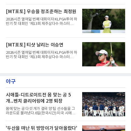
트(파72/6,767야드)에서 열리고 있다.6일 현재
1라운드 경기가 펼쳐지고 있다.최정원이 16번
[MT포토] 우승을 정조준하는 최정원
홀에서 경기하고 있다.
2026시즌 열여덟 번째 대회이자 KLPGA투어 하
반기 첫 대회인 ‘제13회 제주삼다수 마스터
스’(총상금 10억 원, 우승상금 1억 8천만 원)가
제주도 서귀포시에 위치한 테디밸리 골프앤리조
트(파72/6,767야드)에서 열리고 있다.6일 현재
1라운드 경기가 펼쳐지고 있다.최정원이 16번
[MT포토] 티샷 날리는 이승연
홀에서 경기하고 있다.
2026시즌 열여덟 번째 대회이자 KLPGA투어 하
반기 첫 대회인 ‘제13회 제주삼다수 마스터
스’(총상금 10억 원, 우승상금 1억 8천만 원)가
제주도 서귀포시에 위치한 테디밸리 골프앤리조
트(파72/6,767야드)에서 열리고 있다.6일 현재
1라운드 경기가 펼쳐지고 있다.이승연이 16번
홀에서 경기하고 있다.
야구
시애틀-디트로이트전 몸 맞는 공 5
개...벤치 클리어링에 2명 퇴장
몸에 맞는 공 다섯 개가 결국 양 팀 선수들을 그
라운드로 불러냈다.6일(한국시간) 미국 시애틀
T모바일 파크에서 열린 시애틀 매리너스와 디트
로이트 타이거스의 경기에서 벤치 클리어링이
벌어졌다. 난투극으로 번지지는 않았으나 좌완
'두산을 떠난 뒤 방망이가 달아올랐다'
게이브 스파이어와 댄 윌슨 시애틀 감독이 퇴장