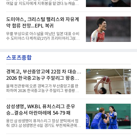
록은 유지된다.경기는 팽팽했다. 전반 38분 다비
여덟 살 지도자에게 지휘봉을 맡겼다.뉴캐슬은
드 마르티네스의 땅볼 크로스를 드니 부앙가가
6일(현지시간) 마티아스 야이슬레(독일) 감독 선
오른발로 마무리해 LAFC가 앞섰으나, 4분 뒤 로
임을 발표했다. 그는 스페인 라망가에서 진행 중
베르토 알바라도가 골 지역 정면에서 왼발 슈팅
인 프리시즌 캠프에 곧바로 합류했다. 구단은 유
도미야스, 크리스털 팰리스와 자유계
으로 골대 오른쪽 하단을 찔러 균형을 맞췄다.승
럽 축구계에서 가장 촉망받는 젊은 감독을 데려
부는 승부차기로 갈렸다. LAFC는
약 합류 전망...EPL 복귀
왔다고 밝혔다.이력은 이른 나이에 쌓였다. 서른
셋이던 2021년 오스트리아 레드불 잘츠부르크
무릎 부상으로 아스널을 떠났던 일본 대표 수비
사령탑에 올라 첫 시즌 리그와 컵대회를 동시에
수 도미야스 다케히로(27)가 프리미어리그(EPL)
제패했고, 구단 역사상 처음으로 팀을 유럽축구
로 돌아온다.영국 BBC는 6일(한국시간) 도미야
연맹(UEFA) 챔피언스리그 토너먼트에 올린 뒤
스가 입단 테스트를 마치고 크리스털 팰리스에
리그 2연패도 달성했다.아시아에서도 성과를 냈
자유계약(FA)으로 합류할 전망이라고 보도했다.
다. 2023년 사우디아라비아 알아흘리로 옮겨
스포츠종합
큰 틀의 계약 조건은 이미 합의됐고 구단은 개막
2024-2025시즌과 2025-2026시즌
을 앞두고 영입 절차를 서두르고 있다.그의 최근
여정은 순탄치 않았다. 고질적인 무릎 부상 끝에
지난 시즌 아스널과 상호 합의로 계약을 해지했
경복고, 부산중앙고에 22점 차 대승…
고, 네덜란드 아약스에서 시즌 막판 8경기를 소
2026 한국중고농구 주말리그 왕중왕
화했다. 이후 일본 대표로 월드컵에 나서 선발 2
전 첫 승 신고
경기를 포함해 3경기를 뛰며 감각을 끌어올렸
올해 전관왕에 오른 경복고가 부산중앙고를 완
다.구단의 판단은 신중했다. 크리스털 팰리스는
파하며 2026 한국중고농구 주말리그 왕중왕전
기량을 확신하면서도 부상
첫 경기를 승리로 장식했다.경복고는 6일 전남
해남 우슬체육관에서 열린 대회 남고부 예선리
그 H조 1차전에서 부산중앙고를 98-76으로 제
삼성생명, WKBL 퓨처스리그 준우
압했다. 박지오가 26점, 김호원이 22점, 정우진
승...결승서 아란마레에 54-79 패
이 19점을 올리는 등 삼각편대의 고른 활약이 승
리를 이끌었다.경복고는 경기 초반부터 박지오
용인 삼성생명이 퓨처스리그 정상 문턱에서 멈
와 김호원의 내·외곽포가 고르게 터지며 주도권
춰 섰다.삼성생명은 6일 경기도 부천체육관에서
을 잡았다. 전반을 40-34로 앞선 경복고는 후반
열린 2026 티켓링크 WKBL 퓨처스리그 결승에
들어 높은 야투 성공률을 앞세워 점수 차를 더욱
서 일본여자프로농구 2부 리그 아란마레에 54-
벌렸고, 결국 22점 차 완승으로 경기를 마무리했