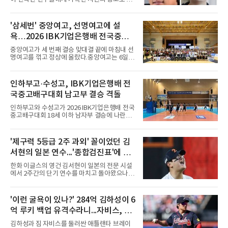
락하고 있다. 한때 한국 야구의 미래를 이끌어갈
대형 유망주로 기대를 모았던 투수 심준석에 이
어, 빅리그 경력을 지닌 내외야수 배지환까지 연
'삼세번' 중앙여고, 선명여고에 설
달아 뉴욕 메츠 산하 마이너리그에서 방출 통보
욕…2026 IBK기업은행배 전국중고
를 받는 아픔을 겪었다. 두 선수의 동반 이탈은
메츠 구단이 유독 한국 선수들에게 '기회의 땅'이
배구대회 우승
중앙여고가 세 번째 결승 맞대결 끝에 마침내 선
아닌 '무덤'처럼 작용하고 있음을 방증하고 있다.
명여고를 꺾고 정상에 올랐다.중앙여고는 6일
고교 시절 시속 160km에 달하는 강속구로 큰 스
충북 제천실내체육관에서 열린 2026 IBK기업은
포트라이트를 받았던 심준석은 루키리그에서 메
행배 전국중고배구대회 18세 이하 여자부 결승
츠 구단으로부터 방출 조치됐다. 피츠버그 파이
에서 선명여고를 세트스코어 3-1(13-25, 25-14,
인하부고·수성고, IBK기업은행배 전
리츠와 마이애미 말린스를 거쳐 메츠에 둥지를
25-17, 25-10)로 물리치고 우승을 차지했다.첫
틀며 반등을 노렸으나
국중고배구대회 남고부 결승 격돌
세트를 13-25로 내주며 불안하게 출발한 중앙여
고는 이후 조직력을 되찾아 2세트부터 경기 주
인하부고와 수성고가 2026 IBK기업은행배 전국
도권을 완전히 장악했다. 강한 서브와 탄탄한 수
중고배구대회 18세 이하 남자부 결승에 나란히
비를 앞세워 내리 세 세트를 따내며 짜릿한 역전
진출하며 우승을 놓고 맞대결을 펼치게 됐다.인
승을 완성했다.이번 우승은 더욱 의미가 컸다. 중
하부고는 5일 충북 제천실내체육관에서 열린 대
앙여고는 올해 3월 춘계연맹전과 5월 종별선수
회 남자 18세 이하부 준결승에서 남성고를 세트
'제구력 5등급 2주 과외' 꼴이었던 김
권대회 결승에서 모두 선명여고에 패해 준우승
스코어 3-1(25-17, 17-25, 25-21, 25-17)로 꺾
에 머물렀다. 그러나 세 번째
서현의 일본 연수...'종합검진표'에 불
고 결승행 티켓을 따냈다. 인하부고는 높은 공격
성공률을 앞세워 경기 주도권을 잡으며 승리를
과
한화 이글스의 영건 김서현이 일본의 전문 시설
거뒀다.수성고도 준결승에서 속초고를 상대로
에서 2주간의 단기 연수를 마치고 돌아왔으나,
안정된 조직력을 바탕으로 3-1(25-23, 25-16,
실전 마운드에서 여전히 극심한 제구 난조를 노
22-25, 25-19) 승리를 거두며 결승에 합류했다.
출하며 야구 팬들과 전문가들 사이에 씁쓸한 뒷
치열한 승부 속에서도 공수 균형을 유지한 수성
맛을 남기고 있다.출국 당시만 해도 선수의 고질
'이런 굴욕이 있나?' 284억 김하성이 6
고는 인하부고와 우승을 다툴 기회를 잡았다.여
적인 제구 문제를 해결할 특효약이 될 것처럼 포
자 18세 이하부에서는 중앙여고
억 루키 백업 유격수라니...자비스, 수
장되었던 이번 연수는, 뚜껑을 열어보니 '제구력
5등급에게 2주짜리 족집게 과외를 붙여 1등급을
비도 김하성보다 한 수 위 평가
김하성과 짐 자비스를 둘러싼 애틀랜타 브레이
기대한 꼴'이었다는 냉정한 평가를 피하기 어렵