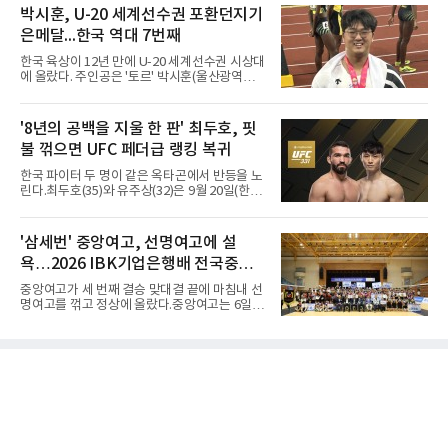
79로 졌다. 이다연이 14점을 넣었으나 20점 9리
박시훈, U-20 세계선수권 포환던지기
다.B조에서는 용산고가 안양고를 98-71로 꺾고
바운드를 기록한 바이 쿰바 디야산을 앞세운 상
대회 2연승을 달렸다.한편 남중
은메달...한국 역대 7번째
대를 넘지 못했다.이번 대회에 처음 출전한 아란
마레는 조별리그부터 결승까지 6전 전승을 거뒀
한국 육상이 12년 만에 U-20 세계선수권 시상대
고, 디야산이 최우수선수(MVP)로 뽑혔다.
에 올랐다. 주인공은 '토르' 박시훈(울산광역시)
이다.박시훈은 6일(한국시간) 미국 오리건주 유
진 헤이워드 필드에서 열린 세계육상연맹(WA)
20세 이하 세계선수권 남자 포환던지기 결선에
'8년의 공백을 지울 한 판' 최두호, 핏
서 20.31ｍ를 던져 2위에 올랐다. 우승자 알레산
불 꺾으면 UFC 페더급 랭킹 복귀
드로 보르헤스(브라질)와는 4㎝ 차이였다.기록
의 의미는 크다. 1986년 시작된 이 대회에서 한
한국 파이터 두 명이 같은 옥타곤에서 반등을 노
국이 따낸 메달은 은 1개와 동 5개뿐이다. 1992
린다.최두호(35)와 유주상(32)은 9월 20일(한국
년 이진일(800ｍ)의 은메달 이후 박재홍, 박재
시간) 미국 로스앤젤레스 크립토닷컴 아레나에
명, 정상진, 김현섭, 우상혁이 동메달을 보탰다.
서 열리는 'UFC 331: 반 vs 판토자 2'에 출전해
박시훈은 2014년 우상혁 이후 12년 만이자 역대
각각 파트리시우 핏불(39·브라질), 마이클 애즈
'삼세번' 중앙여고, 선명여고에 설
7번째 메달리스트가 됐다.승부는 막판에 갈렸
웰 주니어(25·미국)와 맞선다.최두호의 목표는 8
다. 3차 시기에서 20.31ｍ로 선
욕…2026 IBK기업은행배 전국중고
년 만의 페더급 랭킹 재진입이다. 데뷔 후 3연속
KO승으로 11위까지 올랐던 그는 2018년 7월 순
배구대회 우승
중앙여고가 세 번째 결승 맞대결 끝에 마침내 선
위에서 빠졌고, 병역을 마치고 2023년 복귀한
명여고를 꺾고 정상에 올랐다.중앙여고는 6일
뒤 1무에 이어 다시 3연속 KO승을 기록했다.상
충북 제천실내체육관에서 열린 2026 IBK기업은
대는 만만치 않다. 핏불은 현 페더급 15위이자
행배 전국중고배구대회 18세 이하 여자부 결승
벨라토르 두 체급 챔피언 출신으로 통산 37승 9
에서 선명여고를 세트스코어 3-1(13-25, 25-14,
패 중 KO 13회, 서브미션 12회, 판정 13회를 고
25-17, 25-10)로 물리치고 우승을 차지했다.첫
루 갖췄다. 통산 17승 중 1
세트를 13-25로 내주며 불안하게 출발한 중앙여
고는 이후 조직력을 되찾아 2세트부터 경기 주
도권을 완전히 장악했다. 강한 서브와 탄탄한 수
비를 앞세워 내리 세 세트를 따내며 짜릿한 역전
승을 완성했다.이번 우승은 더욱 의미가 컸다. 중