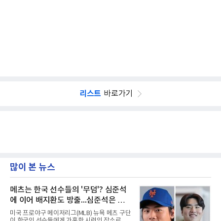
리스트
바로가기
많이 본 뉴스
메츠는 한국 선수들의 '무덤'? 심준석
에 이어 배지환도 방출...심준석은 이
미 귀국, 배지환은 미국 잔류할 듯
미국 프로야구 메이저리그(MLB) 뉴욕 메츠 구단
이 한국인 선수들에게 가혹한 시련의 장소로 전