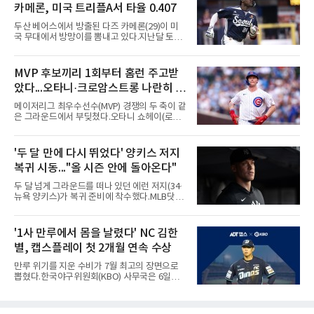
카메론, 미국 트리플A서 타율 0.407
당했다.발단은 선발이었다. 시애틀 브라이언 우
가 디트로이트 타자를 세 차례 맞혔다. 다만 팔꿈
두산 베어스에서 방출된 다즈 카메론(29)이 미
치 보호대에 맞거나 변화구에 발이 스치는 수준
국 무대에서 방망이를 뽐내고 있다.지난달 토론
이어서 치명적이지는 않았다.분위기는 그다음에
토 블루제이스와 마이너리그 계약을 맺은 카메
달라졌다. 우에 이어 등판한 스파이어가 우타자
론은 루키리그 2경기를 거쳐 트리플A 버펄로 바
글라이버 토레스의 몸쪽 빠른 볼로 왼쪽 넓적다
이슨스로 승격한 뒤 연일 뜨거운 타격감을 보이
MVP 후보끼리 1회부터 홈런 주고받
리를 맞혔다. 토레스와 시애틀 포수 칼 롤리가 말
고 있다.수치가 압도적이다. 트리플A 15경기에
을 주고받자 AJ 힌치 디
았다...오타니·크로암스트롱 나란히 홈
서 타율 0.407(54타수 22안타), 2홈런, 10타점,
8도루를 기록 중이며 OPS는 1.151에 이른다.
런 맞불
메이저리그 최우수선수(MVP) 경쟁의 두 축이 같
15경기 중 14경기에서 안타를 만들었고 최근 7
은 그라운드에서 부딪쳤다.오타니 쇼헤이(로스
경기 연속 안타도 이어갔다.6일(한국시간) 노퍽
앤젤레스 다저스)와 피트 크로암스트롱(시카고
타이즈전에서도 4타수 3안타 2득점을 올렸다.
컵스)은 6일(한국시간) 미국 시카고 리글리필드
2-6으로 뒤진 9회말 1사에서 좌전 안타로 발판
에서 나란히 홈런 두 방씩을 주고받았다.첫 회부
'두 달 만에 다시 뛰었다' 양키스 저지
을 놓았고, 버펄로는 이 회에만 5점을 뽑아 7-6
터 불이 붙었다. 1회초 선두타자 오타니가 컵스
역전승을 거뒀다.한국에서의 성적도
복귀 시동..."올 시즌 안에 돌아온다"
선발 이마나가 쇼타를 상대로 우월 솔로 홈런을
뽑자, 1회말 크로암스트롱이 다저스 선발 에릭
두 달 넘게 그라운드를 떠나 있던 에런 저지(34·
라워를 상대로 중월 솔로 홈런으로 응수했다. 최
뉴욕 양키스)가 복귀 준비에 착수했다.MLB닷컴
근 50년간 리글리필드에서 1회 양 팀 선두타자
은 6일(한국시간) 저지가 전날 추가 검사를 받은
홈런이 함께 나온 것은 두 번째이며, 통계업체
뒤 야외 달리기와 상체 저항 운동으로 훈련 강도
엘리어스 스포츠뷰로에 따르면 그해 MVP 투표
를 높여도 된다는 허가를 받았다고 전했다.저지
'1사 만루에서 몸을 날렸다' NC 김한
10위 이내 선수끼리 이런 공방을 벌인 사례는 처
는 이날 뉴욕 양키스타디움에서 열린 세인트루
음이다.흐름은 크로암스트롱
별, 캡스플레이 첫 2개월 연속 수상
이스 카디널스전을 앞두고 야구 장비를 착용한
채 스트레칭과 조깅, 저항 밴드 훈련을 소화했
만루 위기를 지운 수비가 7월 최고의 장면으로
다. 아메리칸리그 최우수선수(MVP) 3회 수상자
뽑혔다.한국야구위원회(KBO) 사무국은 6일
인 그가 부상 이후 야외 달리기에 나선 것은 처음
2026 신한 SOL KBO리그 7월 월간 캡스플레이
이다.본인의 의지는 확고하다. 저지는 올 시즌 안
수상자로 NC 다이노스 내야수 김한별을 선정했
에 돌아오겠다며, 애초부터 최대한 빨리 복귀하
다고 밝혔다. 6월에 이어 두 달 연속 수상으로,
는 것이 계획이었고 올해를 접겠다고 생각한 적