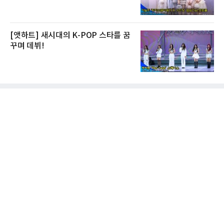
[앳하트] 새시대의 K-POP 스타를 꿈
꾸며 데뷔!