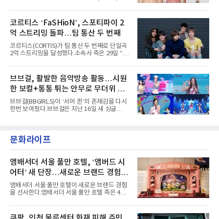
AxMxP는 '카운트다운 판타지 2025-2026',
콘셉트 포토와 트랙리스트를 공개했다.‘Wild
'PEAKBOX 2025 vol.2 : 사랑·청춘·행복', '2025
heart(와일드 하트)’라는 제목이 붙은 콘셉트 포
Someday Christmas - 부산' 등 무대를 통해 안
토에는 멤버들의 본능적이고 야성적인 면모가
코르티스 ‘FaSHioN’, 스포티파이 2
정적인 실력을 입증했고, 올해 '2026 어썸뮤직
강렬하게 담겼다. 짙은 아이섀도와 푸른빛·금빛·
페스티벌', '뷰티풀 민트 라이프 2026', '2026
억 스트리밍 돌파…팀 통산 두 번째
붉은빛의 컬러 렌즈가 비현실적인 분위기를 자
아내고, 여러 원색이 불규칙하게 뒤섞인 멀티컬
코르티스(CORTIS)가 팀 통산 두 번째로 단일곡
러 헤어와 과감한 블루·블랙 립 메이크업이 낯설
2억 스트리밍을 달성했다.소속사 측은 29일 “코
고도 매혹적인 비주얼을 완성했다.스타일링 역
르티스의 데뷔 앨범 수록곡 ‘FaSHioN’이 글로
시 파격적이다. 스터드와 망사, 코르셋, 풍성한
벌 오디오·음원 스트리밍 플랫폼 스포티파이에
레이스 등 언뜻 어울리지 않을 듯한 소재와 실루
서 27일 자로 누적 재생 수 2억 회를 돌파했
브브걸, 활발한 음악방송 활동…시원
엣을 거침없이 결합했다. 멤버들은 각기 다른 개
다”고 밝혔다.곡이 발표된 지 약 10개월 만이다.
성을 살린 스타일링을 선
한 보컬+통통 튀는 안무로 무더위 사
팀의 첫 번째 2억 스트리밍 곡은 동일 음반에 수
록된 ‘GO!’다. 이 노래는 공개 약 9개월 만인 지
냥
브브걸(BBGIRLS)이 ‘서머 퀸’의 존재감을 다시
난달 26일 자에 2억 고지를 밟았다. 이는 최근 5
한번 보여줬다.브브걸은 지난 16일 새 싱글
년 내 데뷔한 보이그룹의 곡 중 최단기 2억 달성
'BODY WAVE'(바디 웨이브)를 발매하고 각종 음
이며 ‘FaSHioN’이 그 다음이다.코르티스는 평
악방송에 출연했다.브브걸은 컴백 이후 Mnet
소 관심이 많은 ‘패션’을 소재로 곡을 공동 창작
'엠카운트다운'을 시작으로 KBS2 '뮤직뱅크',
했다. “내 티, 5 bucks 바지는, 만원” 등 멤버들
문화라이프
MBC '쇼! 음악중심', SBS '인기가요' 등 주요 음
의 라이프 스타일
악방송 무대에 올라 화려한 퍼포먼스를 펼쳤다.
시원한 에너지와 안정적인 라이브, 통통 튀는 매
력을 앞세워 매 무대 색다른 볼거리를 선사했다.
앰배서더 서울 풀만 호텔, ‘앰버드 시
특히 화사한 파스텔 톤의 비치웨어부터 청량한
어터’ 새 단장…새로운 브랜드 경험 선
마린룩, 햇살 아래 반짝이는 물결을 연상시키는
사
스커트, 강렬한 붉은 계열의 스타일링까지 각기
앰배서더 서울 풀만 호텔이 새로운 브랜드 경험
다른 매력을 선보였다. 브브걸은 다채로운 여름
을 선사한다.앰배서더 서울 풀만 호텔 측은 4일
패션을 완벽하게 소화하며 보
“호텔 공식 마스코트 앰버드(Ambird)의 새로운
이야기를 담은 인형 극장 콘셉트의 공간 ‘앰버드
시어터(Ambird Theater)’를 새롭게 선보인
쿠팡, 인천 물류센터 화재 피해 주민