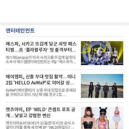
엔터테인먼트
에스파, 시카고 뜨겁게 달군 쇠맛 페스
티벌…美 ‘롤라팔루자’ 첫 출격부터
증명한 존재감
에스파(aespa)가 미국 시카고를 뜨겁게 달궜다.
소속사 에스엠엔터테인먼트는 4일 “에스파가
지난 2일(현지 시간) 미국 시카고 그랜트 파크에
서 열린 ‘롤라팔루자 시카고’(Lollapalooza
Chicago)의 알리안츠 스테이지에 올랐다”며
에이엠피, 신흥 무대 맛집 활약…미니
“총 14곡으로 구성된 세트리스트를 선사, 데뷔 7
2집 'HELLO AxMxP'로 이어갈 상승
년 차다운 노련한 무대 매너와 파워풀한 에너지
로 현장의 분위기를 압도했다”고 밝혔다.1991
세
AxMxP(에이엠피)가 신흥 무대 맛집으로 존재감
년 시작된 ‘롤라팔루자’는 8개 스테이지, 170여
을 키워가고 있다.지난해 9월 정규 1집
팀의 아티스트와 40만 명 이상의 관객이 운집하
'AxMxP'를 발매하며 가요계에 정식 출격한
는 북미 최대 규모의 페스티벌이다.올해 ‘롤라팔
AxMxP는 데뷔 전부터 버스킹과 각종 페스티벌,
루자 시카고’에는 에스파 외에도 제니, 아이들,
공연 무대에 오르며 실전 경험을 쌓아왔다.이들
캣츠아이, EP ‘WILD’ 콘셉트 포토 공
코르티스 등 K팝 스타들이 출연진 명단에 이름
은 소속사 패밀리 콘서트를 비롯해 '뷰티풀 민트
을 올렸다.이날 에스파는
개…낯설고 강렬한 변신
라이프 2025', '2025 부산국제록페스티벌' 등 대
형 무대에 잇달아 출연해 당찬 에너지와 풋풋한
캣츠아이(KATSEYE)가 31일(한국시간) 공식 소
매력으로 음악팬들의 눈도장을 찍었다.이후
셜미디어를 통해 세 번째 EP ‘WILD(와일드)’의