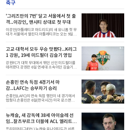
축구
이 상 제정 이래 첫 사례다.ADT캡스가 KBO와
은 없다고 말했다.이탈은
함께 시상하는 이 상은 공식 기록위원이 승리 확
률 기여도와 수비 지수를 종합 평가해 해당 기간
최고점을 받은 수비 장면에 준다.수상 장면은 지
'그리즈만의 7번' 달고 서울에서 첫 출
난달 23일 서울 잠실구장에서 나왔다. NC가 7-5
격...이강인, 맨시티 상대로 첫 무대
로 앞선 8회말 1사 만루에서 김한별은 LG 트윈
스 오지환의 강한 타구에 몸을 날려 막아낸 뒤 유
이강인(아틀레티코 마드리드)의 새 유니폼 첫 무
격수 김주원에게 연결했다. 김주원이 1루수 블
대가 서울에서 열린다.아틀레티코는 오는 9일
레인에게 던지며 4-6-3 병살타가 완
오후 8시 서울월드컵경기장에서 맨체스터 시티
와 2026 쿠팡플레이 시리즈 친선 경기를 치른다.
구단 소집 명단에 이강인이 포함되면서 변수가
고교·대학서 모두 우승 맛봤다...K리그
없는 한 그의 첫 출격은 서울이 된다.등번호부터
1 강원, 19세 미드필더 김슬기 영입
무게가 실렸다. 이강인은 첫 경기부터 7번을 단
다. 2010년대 팀의 전성기를 이끈 앙투안 그리즈
강원FC가 대학 무대에서 뛰던 신인 미드필더를
만이 달았던 번호다.합류 과정은 순탄치 않았다.
데려왔다.강원은 6일 연세대 소속이던 김슬기
스페인으로 건너가려던 그는 병역 특례 행정 절
(19)를 영입했다고 밝혔다. 186㎝, 79㎏의 신체
차 문제로 출국이 미뤄졌고, 국내에서 홀로 훈련
조건을 갖췄다.이력은 우승으로 채워져 있다. 수
해 왔다. 6일 입국하는 동료들과 처음 대면한 뒤
원고 시절 주축으로 활약하며 지난해 전국고등
손흥민 연속 득점 4경기서 마
짧게 호흡을 맞춰 경기에 나선다.역할도 관심사
리그와 추계전국고등대회 우승에 기여했고, 올
다. 유려한 탈압박과
감...LAFC는 승부차기 승리
해 연세대 진학 후에는 춘계한산대첩기대학대회
정상에 올랐다. 2024년에는 17세 이하(U-17) 대
손흥민(LAFC)의 연속 득점 행진이 네 경기에서
표팀 훈련에도 소집됐다.김슬기는 입단하게 돼
멈췄다.손흥민은 6일(한국시간) 미국 로스앤젤
기쁘고 영광이라며 프로 무대에서도 성장해 팀
레스 BMO 스타디움에서 열린 2026시즌 리그스
에 꼭 필요한 선수가 되겠다고 각오를 밝혔다.
컵 리그 페이즈 1차전 치바스 과달라하라(멕시
코)전에 선발 출전했으나 공격포인트 없이 후반
뉴캐슬, 새 감독에 38세 야이슬레 선
41분 타일러 보이드와 교체됐다. 이날 골을 넣었
임...잘츠부르크 더블에 ACL 엘리트 2
다면 공식전 5경기 연속 득점이었다. 다만 메이
저리그사커(MLS)에서 이어온 4경기 연속골 기
연패 경력
프리미어리그(EPL) 뉴캐슬 유나이티드가 서른