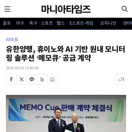
골프
야구
축구
스포츠
헬스
E스포츠·게임
오피니언
엔터
라이프
유한양행, 휴이노와 AI 기반 원내 모니터
링 솔루션 ‘메모큐’ 공급 계약
2025-09-15 15:05:00