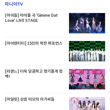
스 센터 사우나 2인 이용 혜택이 포함된다.특히
마니아TV
우 등이 포함됐다. 쿠팡은 올해 큰 크기의 전복
클럽 앰배서더 라운지
생산량이 늘어난 점을 반영해 주요 산지 상품을
로켓프레시 새벽배송으로 선보인다고 설명했다.
전복은 산지에서 채취한 뒤 전국으로 직송되는
[아이들] 타이틀 곡 'Gimme Dat
방식으로 운영된다. 신선도가 중요한 상품인 만
Love' LIVE STAGE
큼 이르면 다음 날 오전 배송이 가능하도록 물류
망을 활용하고 있다.쿠팡의 전복 매입량도 늘고
있다. 쿠팡에 따르면 전복 매입량은 2020년 30
톤 미만에서 2022년 140톤
[아이덴티티] 15인의 꽉찬 퍼포먼스
[리센느] 더욱 달콤하고 향기롭게 컴
백!
[아일릿] 상큼 미모의 아가씨들