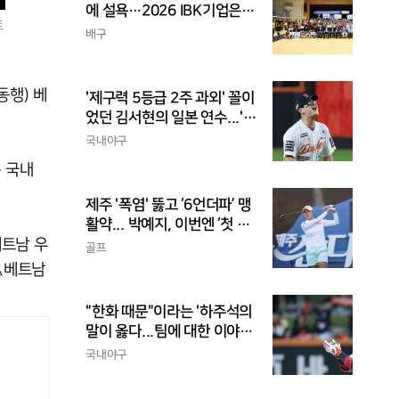
에 설욕…2026 IBK기업은행
트
배 전국중고배구대회 우승
배구
동행) 베
'제구력 5등급 2주 과외' 꼴이
었던 김서현의 일본 연수...'종
합검진표'에 불과
국내야구
 국내
제주 '폭염' 뚫고 ‘6언더파’ 맹
활약... 박예지, 이번엔 ‘첫 우
베트남 우
승’ 가나
골프
△베트남
"한화 때문"이라는 '하주석의
말이 옳다...팀에 대한 이야
기, 끝까지 안 하는 게 도리
국내야구