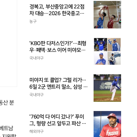
경복고, 부산중앙고에 22점
차 대승…2026 한국중고농
구 주말리그 왕중왕전 첫 승
농구
신고
'KBO판 다저스인가?'…최형
우·페덱·보스 이어 미야모리
까지, 삼성의 '스펙 만렙' 승부
국내야구
수
미야지 또 콜업? 그럴 리가…
6일 2군 엔트리 말소, 삼성 새
아시아쿼터 찾았나
국내야구
동산 분
'760억 다 어디 갔나?' 푸이
그, 형량 선고 앞두고 파산 신
 베트남
청
해외야구
극 지원할