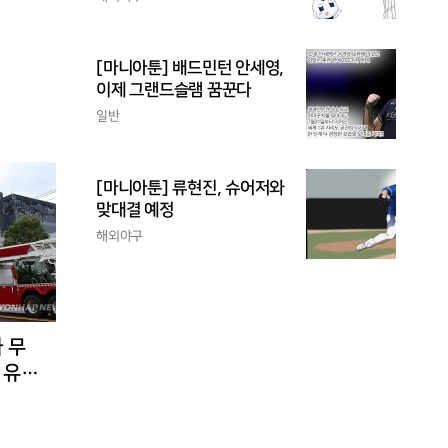
[마니아툰] 배드민턴 안세영,
이제 그랜드슬램 꿈꾼다
일반
[마니아툰] 류현진, 슈어저와
맞대결 예정
해외야구
 무
 유입