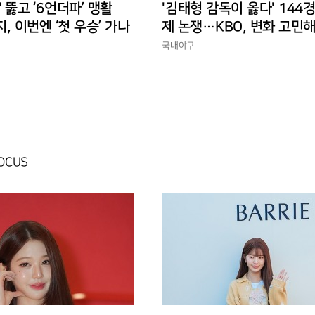
' 뚫고 ‘6언더파’ 맹활
'김태형 감독이 옳다' 144
지, 이번엔 ‘첫 우승’ 가나
제 논쟁…KBO, 변화 고민해
경에 맞는 경기 수가 바람직
국내야구
FOCUS