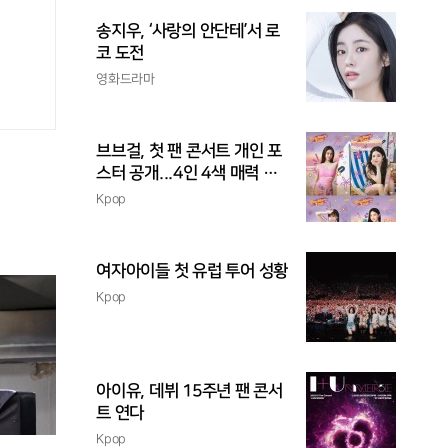
송지우, ‘사랑의 안단테’서 로
코 도전
영화드라마
브브걸, 첫 팬 콘서트 개인 포
스터 공개...4인 4색 매력 발
산
Kpop
여자아이들 첫 유럽 투어 성황
Kpop
아이유, 데뷔 15주년 팬 콘서
트 연다
Kpop