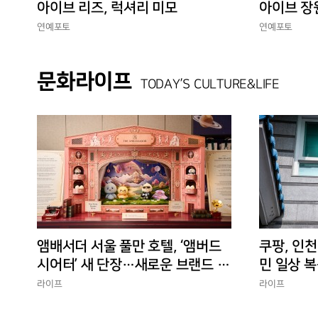
아이브 리즈, 럭셔리 미모
아이브 장
연예포토
연예포토
문화라이프
TODAY’S CULTURE&LIFE
앰배서더 서울 풀만 호텔, ‘앰버드
쿠팡, 인천
시어터’ 새 단장…새로운 브랜드 경
민 일상 복
험 선사
에 총력”
라이프
라이프