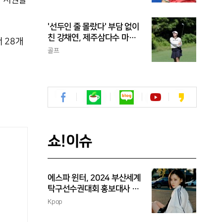
'선두인 줄 몰랐다' 부담 없이
친 강채연, 제주삼다수 마스
 28개
터스 2R 단독 선두
골프
쇼!이슈
에스파 윈터, 2024 부산세계
탁구선수권대회 홍보대사 위
촉
Kpop