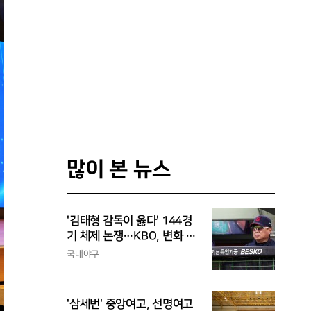
많이 본 뉴스
'김태형 감독이 옳다' 144경
기 체제 논쟁…KBO, 변화 고
민해야, 환경에 맞는 경기 수
국내야구
가 바람직
'삼세번' 중앙여고, 선명여고