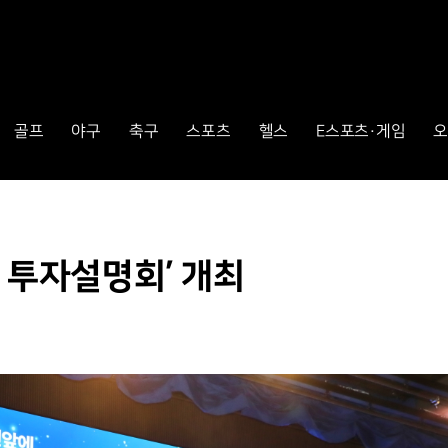
골프
야구
축구
스포츠
헬스
E스포츠·게임
오
 투자설명회’ 개최