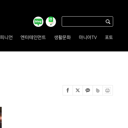
피니언
엔터테인먼트
생활문화
마니아TV
포토