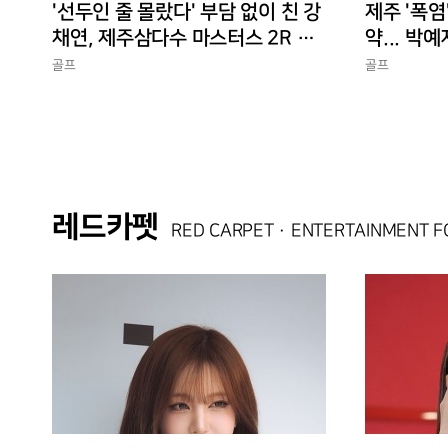
'선두인 줄 몰랐다' 부담 없이 친 강
제주 '폭염
채연, 제주삼다수 마스터스 2R 단
약... 박예
독 선두
골프
골프
레드카펫
RED CARPET · ENTERTAINMENT 