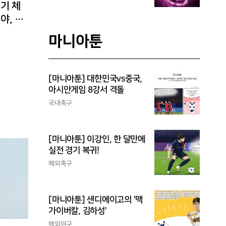
경기 체
야, 환
마니아툰
[마니아툰] 대한민국vs중국,
아시안게임 8강서 격돌
국내축구
[마니아툰] 이강인, 한 달만에
실전 경기 복귀!
해외축구
[마니아툰] 샌디에이고의 '맥
가이버칼, 김하성'
해외야구