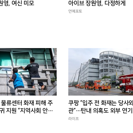
원영, 여신 미모
아이브 장원영, 다정하게
연예포토
 물류센터 화재 피해 주
쿠팡 “입주 전 화재는 당사와
귀 지원 “지역사회 안정
관”…탄내 의혹도 외부 연기
반박
라이프